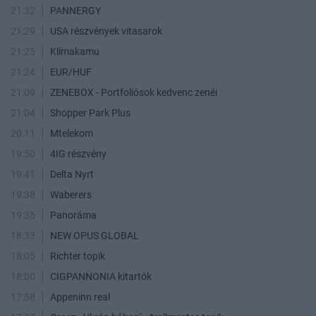
21:32
PANNERGY
21:29
USA részvények vitasarok
21:25
Klímakamu
21:24
EUR/HUF
21:09
ZENEBOX - Portfoliósok kedvenc zenéi
21:04
Shopper Park Plus
20:11
Mtelekom
19:50
4IG részvény
19:41
Delta Nyrt
19:38
Waberers
19:35
Panoráma
18:33
NEW OPUS GLOBAL
18:05
Richter topik
18:00
CIGPANNONIA kitartók
17:58
Appeninn real