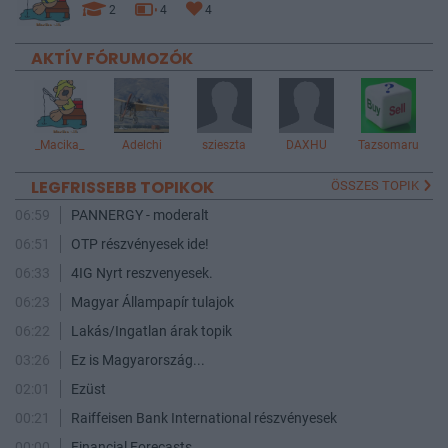
2
4
4
AKTÍV FÓRUMOZÓK
_Macika_
Adelchi
szieszta
DAXHU
Tazsomaru
LEGFRISSEBB TOPIKOK
ÖSSZES TOPIK
06:59
PANNERGY - moderalt
06:51
OTP részvényesek ide!
06:33
4IG Nyrt reszvenyesek.
06:23
Magyar Állampapír tulajok
06:22
Lakás/Ingatlan árak topik
03:26
Ez is Magyarország...
02:01
Ezüst
00:21
Raiffeisen Bank International részvényesek
00:00
Financial Forecasts