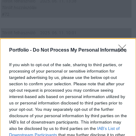
Törölt felhasználó
2025. 06. 11. 13:38
Törölt hozzászólás
#72
Törölt felhasználó
2025. 06. 11. 10:01
Törölt hozzászólás
#71
Portfolio -
Do Not Process My Personal Information
Törölt felhasználó
2025. 06. 11. 10:01
If you wish to opt-out of the sale, sharing to third parties, or
processing of your personal or sensitive information for
Törölt hozzászólás
targeted advertising by us, please use the below opt-out
#70
section to confirm your selection. Please note that after your
opt-out request is processed you may continue seeing
_Macika_
2025. 06. 11. 09:15
interest-based ads based on personal information utilized by
us or personal information disclosed to third parties prior to
your opt-out. You may separately opt-out of the further
08:59
Egyre nagyobb a baj az óceánokon, a légköri szén-dioxid is új
disclosure of your personal information by third parties on the
csúcsot döntött
IAB’s list of downstream participants. This information may
also be disclosed by us to third parties on the
IAB’s List of
0
0
Válasz erre
Downstream Participants
that may further disclose it to other