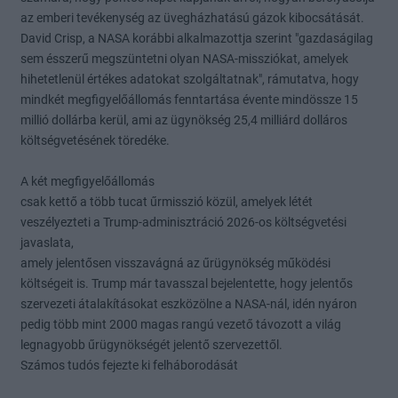
az emberi tevékenység az üvegházhatású gázok kibocsátását.
David Crisp, a NASA korábbi alkalmazottja szerint "gazdaságilag
sem ésszerű megszüntetni olyan NASA-missziókat, amelyek
hihetetlenül értékes adatokat szolgáltatnak", rámutatva, hogy
mindkét megfigyelőállomás fenntartása évente mindössze 15
millió dollárba kerül, ami az ügynökség 25,4 milliárd dolláros
költségvetésének töredéke.
A két megfigyelőállomás
csak kettő a több tucat űrmisszió közül, amelyek létét
veszélyezteti a Trump-adminisztráció 2026-os költségvetési
javaslata,
amely jelentősen visszavágná az űrügynökség működési
költségeit is. Trump már tavasszal bejelentette, hogy jelentős
szervezeti átalakításokat eszközölne a NASA-nál, idén nyáron
pedig több mint 2000 magas rangú vezető távozott a világ
legnagyobb űrügynökségét jelentő szervezettől.
Számos tudós fejezte ki felháborodását