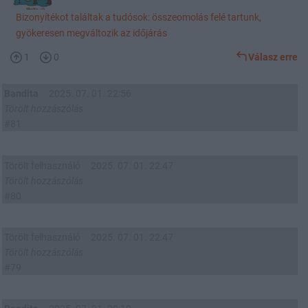
Bizonyítékot találtak a tudósok: összeomolás felé tartunk,
gyökeresen megváltozik az időjárás
1
0
Válasz erre
Bandita
2025. 07. 01. 22:56
Törölt hozzászólás
#81
Törölt felhasználó
2025. 07. 01. 22:47
Törölt hozzászólás
#80
Törölt felhasználó
2025. 07. 01. 22:47
Törölt hozzászólás
#79