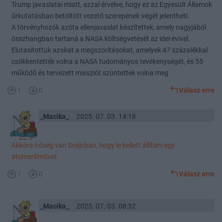
Trump javaslatai miatt, azzal érvelve, hogy ez az Egyesült Államok
űrkutatásban betöltött vezető szerepének végét jelentheti.
A törvényhozók azóta ellenjavaslat készítettek, amely nagyjából
összhangban tartaná a NASA költségvetését az idei évivel.
Elutasítottuk azokat a megszorításokat, amelyek 47 százalékkal
csökkentették volna a NASA tudományos tevékenységét, és 55
működő és tervezett missziót szüntettek volna meg
1
0
Válasz erre
_Macika_
2025. 07. 03. 14:18
Akkora hőség van Svájcban, hogy le kellett állítani egy
atomerőművet
1
0
Válasz erre
_Macika_
2025. 07. 03. 08:32