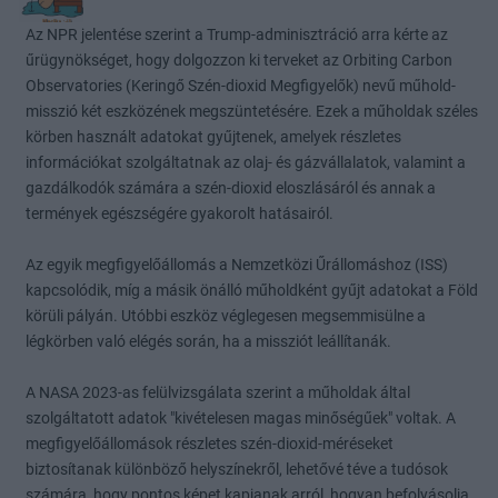
Az NPR jelentése szerint a Trump-adminisztráció arra kérte az
űrügynökséget, hogy dolgozzon ki terveket az Orbiting Carbon
Observatories (Keringő Szén-dioxid Megfigyelők) nevű műhold-
misszió két eszközének megszüntetésére. Ezek a műholdak széles
körben használt adatokat gyűjtenek, amelyek részletes
információkat szolgáltatnak az olaj- és gázvállalatok, valamint a
gazdálkodók számára a szén-dioxid eloszlásáról és annak a
termények egészségére gyakorolt hatásairól.
Az egyik megfigyelőállomás a Nemzetközi Űrállomáshoz (ISS)
kapcsolódik, míg a másik önálló műholdként gyűjt adatokat a Föld
körüli pályán. Utóbbi eszköz véglegesen megsemmisülne a
légkörben való elégés során, ha a missziót leállítanák.
A NASA 2023-as felülvizsgálata szerint a műholdak által
szolgáltatott adatok "kivételesen magas minőségűek" voltak. A
megfigyelőállomások részletes szén-dioxid-méréseket
biztosítanak különböző helyszínekről, lehetővé téve a tudósok
számára, hogy pontos képet kapjanak arról, hogyan befolyásolja