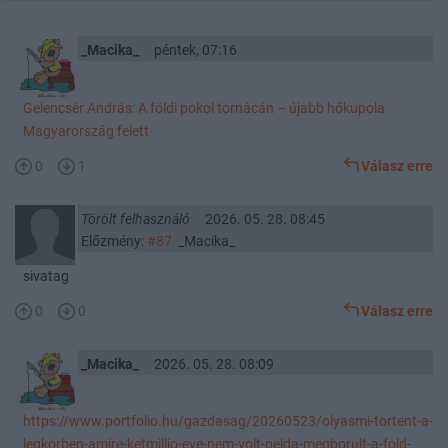
_Macika_
péntek, 07:16
Gelencsér András: A földi pokol tornácán – újabb hőkupola
Magyarország felett
0
1
Válasz erre
Törölt felhasználó
2026. 05. 28. 08:45
Előzmény:
#87
_Macika_
sivatag
0
0
Válasz erre
_Macika_
2026. 05. 28. 08:09
https://www.portfolio.hu/gazdasag/20260523/olyasmi-tortent-a-
legkorben-amire-ketmillio-eve-nem-volt-pelda-megborult-a-fold-