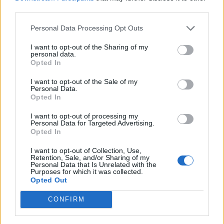
third parties.
the_outsider
2025. 03. 24. 08:16
Personal Data Processing Opt Outs
https://www.portfolio.hu/gazdasag/20250323/szemfelnyito-
I want to opt-out of the Sharing of my
personal data.
abrakat-mutatunk-a-vilagunkat-fenyegeto-egyik-legnagyobb-
Opted In
veszelyrol-749307
I want to opt-out of the Sale of my
0
0
Válasz erre
Personal Data.
Opted In
_Macika_
2025. 02. 20. 13:54
I want to opt-out of processing my
Personal Data for Targeted Advertising.
Opted In
13:08
Rossz hír jött a gleccserekről, lesújtó számokat mutat egy
I want to opt-out of Collection, Use,
friss kutatás
Retention, Sale, and/or Sharing of my
Personal Data that Is Unrelated with the
Purposes for which it was collected.
0
0
Válasz erre
Opted Out
the_outsider
2025. 02. 03. 00:28
CONFIRM