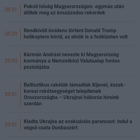
Pokoli hőség Magyarországon: egymás után
20:51
dőltek meg az évszázados rekordok
Rendkívüli incidens történt Donald Trump
20:29
helikoptere körül, az elnök is a fedélzeten volt
Kármán Andrást nevezte ki Magyarország
kormánya a Nemzetközi Valutaalap fontos
20:03
pozíciójába
Ballisztikus rakéták támadták Kijevet, észak-
koreai rakétaegységet telepítenek
20:01
Oroszországba – Ukrajnai háborús híreink
szerdán
Kiadta Ukrajna az evakuációs parancsot: indul a
20:01
végső csata Donbaszért