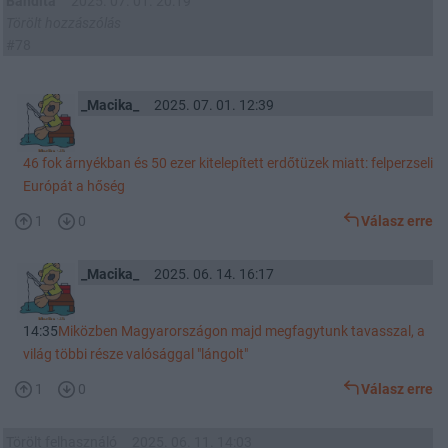
Bandita
2025. 07. 01. 20:19
Törölt hozzászólás
#78
_Macika_
2025. 07. 01. 12:39
46 fok árnyékban és 50 ezer kitelepített erdőtüzek miatt: felperzseli
Európát a hőség
1
0
Válasz erre
_Macika_
2025. 06. 14. 16:17
14:35
Miközben Magyarországon majd megfagytunk tavasszal, a
világ többi része valósággal "lángolt"
1
0
Válasz erre
Törölt felhasználó
2025. 06. 11. 14:03