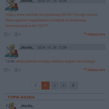
_Macika_
2025. 01. 10. 10:36
https://www.portfolio.hu/gazdasag/20250110/urge-vorsatz-
diana-egeszen-megdobbento-a-helyzet-az-emberiseg-
fennmaradasa-a-tet-733771
0
0
Válasz erre
_Macika_
2024. 10. 28. 12:59
12:40
Lesújtó jelentés mutatja mekkora bajban van a bolygó
0
0
Válasz erre
1
2
3
TOPIK GAZDA
_Macika_