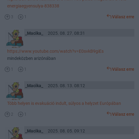
energiaegyensulya-838338
3
1
Válasz erre
_Macika_
2025. 08. 27. 08:31
https://www.youtube.com/watch?v=E0svkB9giEs
mindeközben arizónában
1
1
Válasz erre
_Macika_
2025. 08. 13. 08:12
Több helyen is evakuáció indult, súlyos a helyzet Európában
2
1
Válasz erre
_Macika_
2025. 08. 05. 09:12