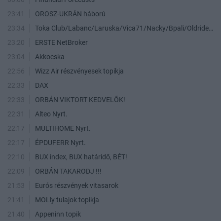
23:41
OROSZ-UKRÁN háború
23:34
Toka Club/Labanc/Laruska/Vica71/Nacky/Bpali/Oldrider/Josefernando/Mcbull/Kawaszabi
23:20
ERSTE NetBroker
23:04
Akkocska
22:56
Wizz Air részvényesek topikja
22:33
DAX
22:33
ORBÁN VIKTORT KEDVELŐK!
22:31
Alteo Nyrt.
22:17
MULTIHOME Nyrt.
22:17
ÉPDUFERR Nyrt.
22:10
BUX index, BUX határidő, BÉT!
22:09
ORBÁN TAKARODJ !!!
21:53
Eurós részvények vitasarok
21:41
MOLly tulajok topikja
21:40
Appeninn topik