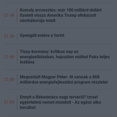
Komoly arcvesztés: már 100 milliárd dollárt
fizetett vissza Amerika Trump elhibázott
21:34
vámháborúja miatt
Gyengült estére a forint
21:26
Tisza-kormány: kritikus nap az
energiaellátásban, hajszálon múlhat Paks teljes
21:06
leállása
Megszólalt Magyar Péter: itt vannak a 868
21:06
milliárdos energiafejlesztési program részletei
Ennyit a Béketanács nagy tervéről? Izrael
egyértelmű nemet mondott - Az egész alku
21:05
borulhat