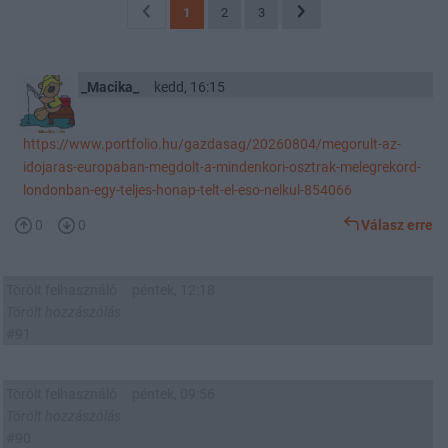
1
2
3
_Macika_
kedd, 16:15
https://www.portfolio.hu/gazdasag/20260804/megorult-az-
idojaras-europaban-megdolt-a-mindenkori-osztrak-melegrekord-
londonban-egy-teljes-honap-telt-el-eso-nelkul-854066
0
0
Válasz erre
Törölt felhasználó
péntek, 12:18
Törölt hozzászólás
#91
Törölt felhasználó
péntek, 09:56
Törölt hozzászólás
#90