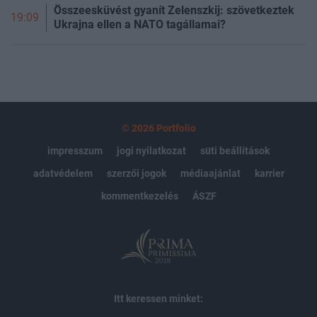
Összeesküvést gyanít Zelenszkij: szövetkeztek
19:09
Ukrajna ellen a NATO tagállamai?
© 2026 Portfolio
impresszum
jogi nyilatkozat
süti beállítások
adatvédelem
szerzői jogok
médiaajánlat
karrier
kommentkezelés
ÁSZF
Itt keressen minket: