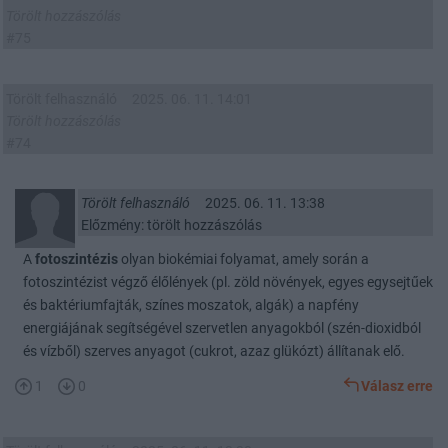
Törölt hozzászólás
#75
Törölt felhasználó
2025. 06. 11. 14:01
Törölt hozzászólás
#74
Törölt felhasználó
2025. 06. 11. 13:38
Előzmény: törölt hozzászólás
A
fotoszintézis
olyan biokémiai folyamat, amely során a
fotoszintézist végző élőlények (pl. zöld növények, egyes egysejtűek
és baktériumfajták, színes moszatok, algák) a napfény
energiájának segítségével szervetlen anyagokból (szén-dioxidból
és vízből) szerves anyagot (cukrot, azaz glükózt) állítanak elő.
1
0
Válasz erre