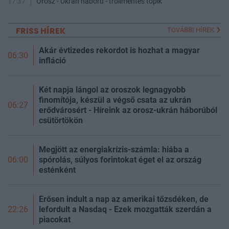
17:37
Orosz - Ukrán háború - trollmentes topik
FRISS HÍREK
TOVÁBBI HÍREK
Akár évtizedes rekordot is hozhat a magyar
06:30
infláció
Két napja lángol az oroszok legnagyobb
finomítója, készül a végső csata az ukrán
06:27
erődvárosért - Híreink az orosz-ukrán háborúból
csütörtökön
Megjött az energiakrízis-számla: hiába a
spórolás, súlyos forintokat éget el az ország
06:00
esténként
Erősen indult a nap az amerikai tőzsdéken, de
lefordult a Nasdaq - Ezek mozgatták szerdán a
22:26
piacokat