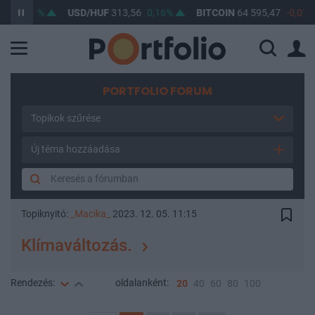
9
0,1%
USD/HUF
313,56
0,16%
BITCOIN
64 595,47
-0,01%
PORTFOLIO FORUM
Topikok szűrése
Új téma hozzáadása
Topiknyitó:
_Macika_
2023. 12. 05. 11:15
Klímaváltozás.
Rendezés:
oldalanként:
20
40
60
80
100