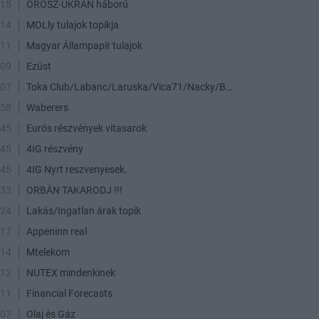
:15
OROSZ-UKRÁN háború
:14
MOLly tulajok topikja
:11
Magyar Állampapír tulajok
:09
Ezüst
:07
Toka Club/Labanc/Laruska/Vica71/Nacky/Bpali/Oldrider/Josefernando/Mcbull/Kawaszabi
:58
Waberers
:45
Eurós részvények vitasarok
:45
4IG részvény
:45
4IG Nyrt reszvenyesek.
:33
ORBÁN TAKARODJ !!!
:24
Lakás/Ingatlan árak topik
:17
Appeninn real
:14
Mtelekom
:12
NUTEX mindenkinek
:11
Financial Forecasts
:07
Olaj és Gáz