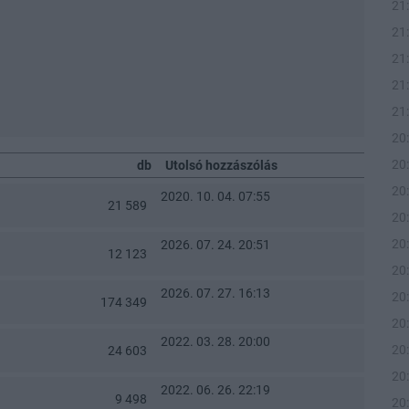
21
21
21
21
21
20
20
db
Utolsó hozzászólás
20
2020. 10. 04. 07:55
21 589
20
20
2026. 07. 24. 20:51
12 123
20
2026. 07. 27. 16:13
20
174 349
20
2022. 03. 28. 20:00
20
24 603
20
2022. 06. 26. 22:19
9 498
20