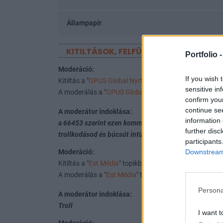
Állampapír
KITILTÁSOK, FELFÜGGESZTÉSEK
Portfolio 
Moderáció:
If you wish 
Kitiltás a "
OPUS Global Nyrt.
" topikból
sensitive in
A moderálás a "
OPUS Global Nyrt.
" topik #66451 sors
confirm you
continue se
A moderátor indoklása:
information 
a 66453 szerint ezen komment alapján a topiklakók j
further disc
trollkodásod és búcsút intünk neked. (ismét Kvasztic
participants
Downstream 
Moderáció:
Kitiltás a "
Est Média
" topikból
A moderálás a "
Est Média
" topik #38743 sorszámú ho
Persona
A moderátor indoklása:
Troll
I want t