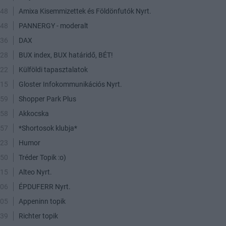
:48
Amixa Kisemmizettek és Földönfutók Nyrt.
:48
PANNERGY - moderalt
:36
DAX
:28
BUX index, BUX határidő, BÉT!
:22
Külföldi tapasztalatok
:15
Gloster Infokommunikációs Nyrt.
:59
Shopper Park Plus
:58
Akkocska
:57
*Shortosok klubja*
:23
Humor
:50
Tréder Topik :o)
:15
Alteo Nyrt.
:06
ÉPDUFERR Nyrt.
:05
Appeninn topik
:39
Richter topik