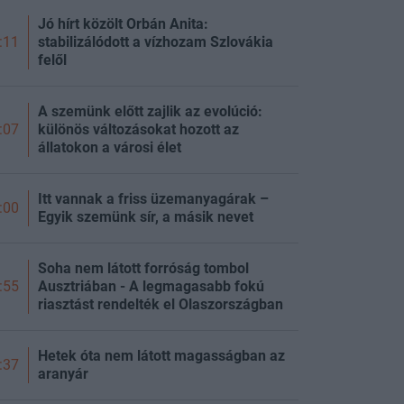
Jó hírt közölt Orbán Anita:
stabilizálódott a vízhozam Szlovákia
:11
felől
A szemünk előtt zajlik az evolúció:
különös változásokat hozott az
:07
állatokon a városi élet
Itt vannak a friss üzemanyagárak –
:00
Egyik szemünk sír, a másik nevet
Soha nem látott forróság tombol
Ausztriában - A legmagasabb fokú
:55
riasztást rendelték el Olaszországban
Hetek óta nem látott magasságban az
:37
aranyár