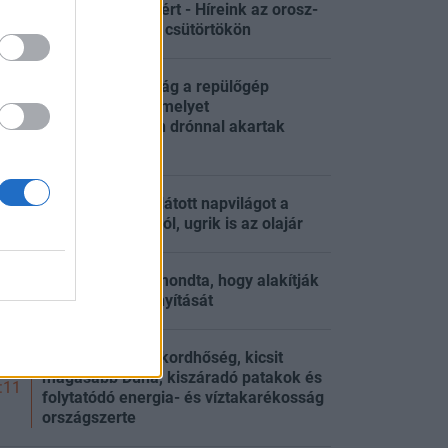
ukrán erődvárosért - Híreink az orosz-
ukrán háborúból csütörtökön
Kiderült az igazság a repülőgép
rakományáról, amelyet
:51
Németországban drónnal akartak
felrobbantani
Új iráni tervezet látott napvilágot a
:45
Hormuzi-szorosról, ugrik is az olajár
Lannert Judit elmondta, hogy alakítják
:35
át az iskolák irányítását
Energiakrízis: rekordhőség, kicsit
magasabb Duna, kiszáradó patakok és
:11
folytatódó energia- és víztakarékosság
országszerte