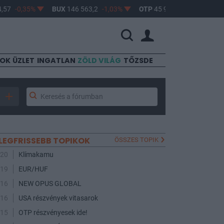
-0,35%
BUX
146 563,2
-1,03%
OTP
45 900
-1,82%
MOL
4
SOK
ÜZLET
INGATLAN
ZÖLD VILÁG
TŐZSDE
LEGFRISSEBB TOPIKOK
ÖSSZES TOPIK
:20
Klímakamu
:19
EUR/HUF
:16
NEW OPUS GLOBAL
:16
USA részvények vitasarok
:15
OTP részvényesek ide!