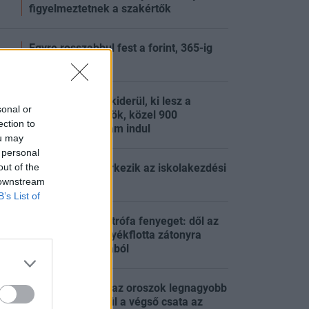
figyelmeztetnek a szakértők
Egyre rosszabbul fest a forint, 365-ig
:24
ütötték
Tisza-kormány: kiderül, ki lesz a
sonal or
köztársasági elnök, közel 900
:21
ection to
milliárdos program indul
ou may
 personal
out of the
Két részletben érkezik az iskolakezdési
:21
támogatás
 downstream
B’s List of
Ökológiai katasztrófa fenyeget: dől az
olaj az orosz árnyékflotta zátonyra
:58
futott óriáshajójából
Két napja lángol az oroszok legnagyobb
finomítója, készül a végső csata az
:51