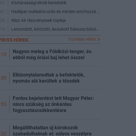
:01
Köztársasági elnök kerestetik
:47
Hadiipar-nukleáris-urán és minden ami hozzá kapcsolódik
:26
Wizz Air részvényesek topikja
:15
Lemondott, körözött, lecsukott fideszes bűnözők - a maffia végnapjai
FRISS HÍREK
TOVÁBBI HÍREK
Nagyon meleg a Földközi-tenger, és
:10
ebből még óriási baj lehet ősszel
Elbizonytalanodtak a befektetők,
:55
nyomás alá kerültek a tőzsdék
Fontos bejelentést tett Magyar Péter:
nincs szükség az önkéntes
:55
fogyasztáscsökkentésre
Megállíthatatlan új kórokozók
szabadulhatnak el: súlyos veszélyre
:32