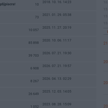
2018. 10. 16. 14:23
16
díjpiacra!
10
15
2021. 01. 29. 05:38
15
73
15
2025. 11. 27. 20:19
10 057
2020. 10. 06. 11:17
85 898
21
2026. 07. 21. 19:30
39 703
20
2026. 07. 21. 19:57
6 908
2026. 04. 13. 02:29
8 267
20
2025. 12. 03. 14:05
26 649
2023. 08. 28. 15:09
20
1 052