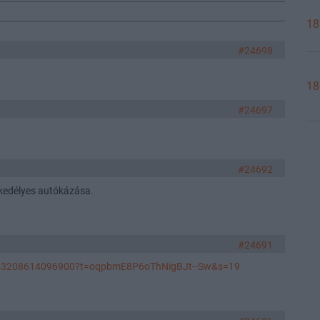
18
#24698
18
#24697
#24692
 kedélyes autókázása.
#24691
2553208614096900?t=oqpbmE8P6oThNigBJt--Sw&s=19