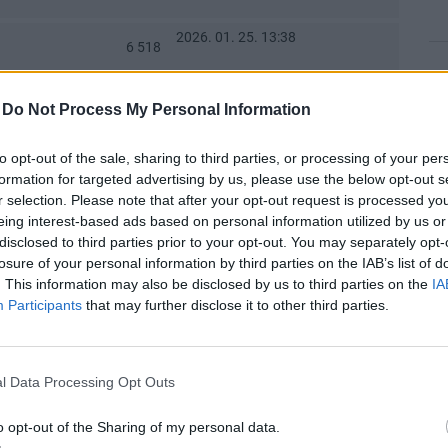
2026. 01. 25. 13:38
6 518
20
-
Do Not Process My Personal Information
to opt-out of the sale, sharing to third parties, or processing of your per
20
formation for targeted advertising by us, please use the below opt-out s
zámú hozzászólása alapján történt.
r selection. Please note that after your opt-out request is processed y
eing interest-based ads based on personal information utilized by us or
disclosed to third parties prior to your opt-out. You may separately opt-
elentős többségének kérésére megköszönjük az eddigi
20
losure of your personal information by third parties on the IAB’s list of
s Fedor!)
. This information may also be disclosed by us to third parties on the
IA
Participants
that may further disclose it to other third parties.
19
zzászólása alapján történt.
l Data Processing Opt Outs
o opt-out of the Sharing of my personal data.
19