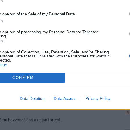
In
o opt-out of the Sale of my Personal Data.
In
to opt-out of processing my Personal Data for Targeted
19
ing.
(3 nap, 0 óra, 0 perc)
In
o opt-out of Collection, Use, Retention, Sale, and/or Sharing
ersonal Data that Is Unrelated with the Purposes for which it
lected.
19
Out
(10 nap, 0 óra, 0 perc)
CONFIRM
19
Data Deletion
Data Access
Privacy Policy
-19 10:16-ig (365 nap, 0 óra, 0 perc)
19
ámú hozzászólása alapján történt.