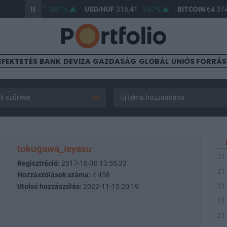
UF
364,67
0,81%
USD/HUF
316,41
1,07%
BITCOIN
64 374,57
EFEKTETÉS
BANK
DEVIZA
GAZDASÁG
GLOBÁL
UNIÓS FORRÁ
k szűrése
Új téma hozzáadása
tokugawa_ieyasu
21
Regisztráció:
2017-10-30 13:55:33
21
Hozzászólások száma:
4 458
21
Utolsó hozzászólás:
2022-11-15 20:19
21
21