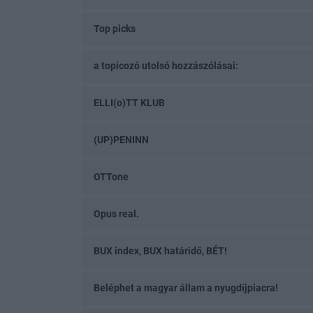
Top picks
a topicozó utolsó hozzászólásai:
ELLI(o)TT KLUB
(UP)PENINN
OTTone
Opus real.
BUX index, BUX határidő, BÉT!
Beléphet a magyar állam a nyugdíjpiacra!