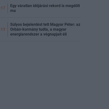
Egy váratlan időjárási rekord is megdőlt
:17
ma
Súlyos bejelentést tett Magyar Péter: az
Orbán-kormány tudta, a magyar
:13
energiarendszer a végnapjait éli