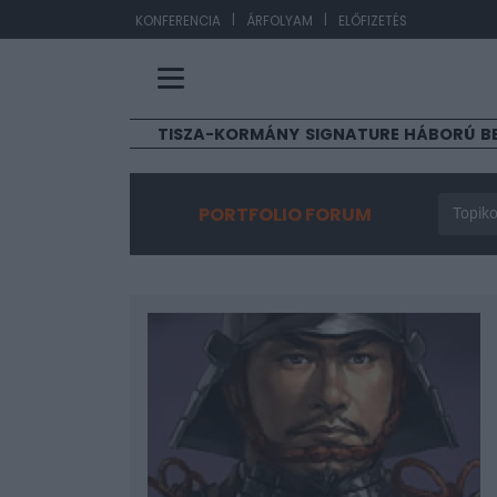
|
|
EUR/H
KONFERENCIA
ÁRFOLYAM
ELŐFIZETÉS
TISZA-KORMÁNY
SIGNATURE
HÁBORÚ
B
PORTFOLIO FORUM
Topiko