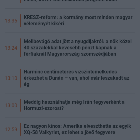
KRESZ-reform: a kormány most minden magyar
13:36
véleményét kikéri
Mellbevágó adat jött a nyugdíjakról: a nők közel
40 százalékkal kevesebb pénzt kapnak a
13:24
férfiaknál Magyarország szomszédjában
Harminc centiméteres vízszintemelkedés
érkezhet a Dunán – van, ahol már leszakadt az
13:10
ég
Meddig használhatja még Irán fegyverként a
13:00
Hormuzi-szorost?
Ez nagyon kínos: Amerika elveszthette az egyik
12:59
XQ-58 Valkyriet, ez lehet a jövő fegyvere