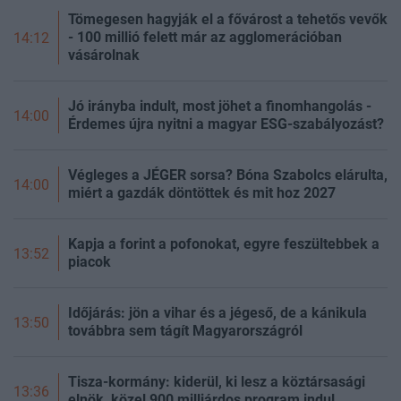
Tömegesen hagyják el a fővárost a tehetős vevők
- 100 millió felett már az agglomerációban
14:12
vásárolnak
Jó irányba indult, most jöhet a finomhangolás -
14:00
Érdemes újra nyitni a magyar ESG-szabályozást?
Végleges a JÉGER sorsa? Bóna Szabolcs elárulta,
14:00
miért a gazdák döntöttek és mit hoz 2027
Kapja a forint a pofonokat, egyre feszültebbek a
13:52
piacok
Időjárás: jön a vihar és a jégeső, de a kánikula
13:50
továbbra sem tágít Magyarországról
Tisza-kormány: kiderül, ki lesz a köztársasági
13:36
elnök, közel 900 milliárdos program indul