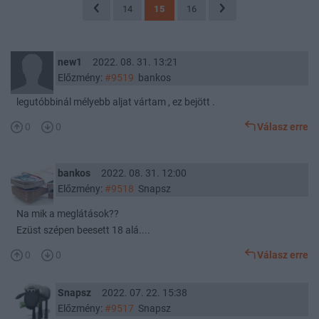
14
15
16
new1
2022. 08. 31. 13:21
Előzmény:
#9519
bankos
legutóbbinál mélyebb aljat vártam , ez bejött .
0
0
Válasz erre
bankos
2022. 08. 31. 12:00
Előzmény:
#9518
Snapsz
Na mik a meglátások??
Ezüst szépen beesett 18 alá....
0
0
Válasz erre
Snapsz
2022. 07. 22. 15:38
Előzmény:
#9517
Snapsz