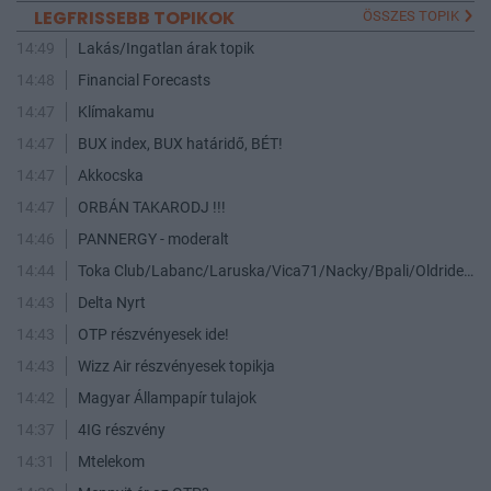
LEGFRISSEBB TOPIKOK
ÖSSZES TOPIK
14:49
Lakás/Ingatlan árak topik
14:48
Financial Forecasts
14:47
Klímakamu
14:47
BUX index, BUX határidő, BÉT!
14:47
Akkocska
14:47
ORBÁN TAKARODJ !!!
14:46
PANNERGY - moderalt
14:44
Toka Club/Labanc/Laruska/Vica71/Nacky/Bpali/Oldrider/Josefernando/Mcbull/Kawaszabi
14:43
Delta Nyrt
14:43
OTP részvényesek ide!
14:43
Wizz Air részvényesek topikja
14:42
Magyar Állampapír tulajok
14:37
4IG részvény
14:31
Mtelekom