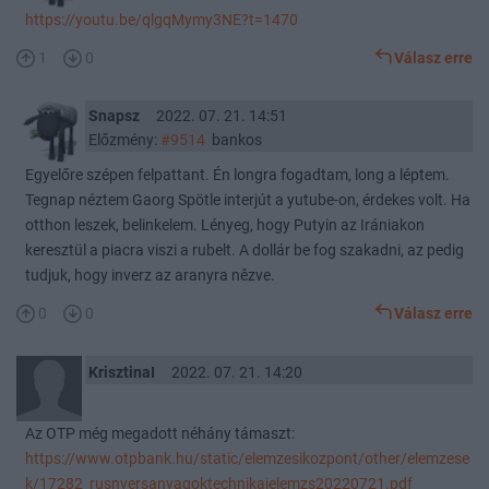
https://youtu.be/qlgqMymy3NE?t=1470
1
0
Válasz erre
Snapsz
2022. 07. 21. 14:51
Előzmény:
#9514
bankos
Egyelőre szépen felpattant. Én longra fogadtam, long a léptem.
Tegnap néztem Gaorg Spötle interjút a yutube-on, érdekes volt. Ha
otthon leszek, belinkelem. Lényeg, hogy Putyin az Irániakon
keresztül a piacra viszi a rubelt. A dollár be fog szakadni, az pedig
tudjuk, hogy inverz az aranyra nêzve.
0
0
Válasz erre
KrisztinaI
2022. 07. 21. 14:20
Az OTP még megadott néhány támaszt:
https://www.otpbank.hu/static/elemzesikozpont/other/elemzese
k/17282_rusnyersanyagoktechnikaielemzs20220721.pdf