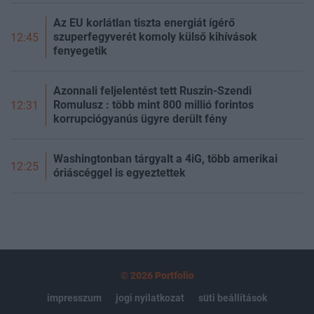
Az EU korlátlan tiszta energiát ígérő
szuperfegyverét komoly külső kihívások
12:45
fenyegetik
Azonnali feljelentést tett Ruszin-Szendi
Romulusz : több mint 800 millió forintos
12:31
korrupciógyanús ügyre derült fény
Washingtonban tárgyalt a 4iG, több amerikai
12:25
óriáscéggel is egyeztettek
© 2026 Portfolio
impresszum
jogi nyilatkozat
süti beállítások