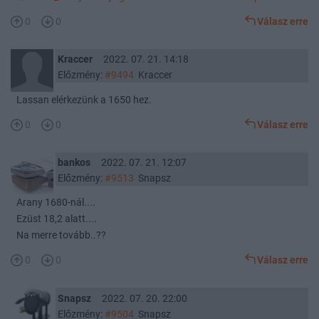
0
0
Válasz erre
Kraccer
2022. 07. 21. 14:18
Előzmény:
#9494
Kraccer
Lassan elérkezünk a 1650 hez.
0
0
Válasz erre
bankos
2022. 07. 21. 12:07
Előzmény:
#9513
Snapsz
Arany 1680-nál....
Ezüst 18,2 alatt....
Na merre tovább..??
0
0
Válasz erre
Snapsz
2022. 07. 20. 22:00
Előzmény:
#9504
Snapsz