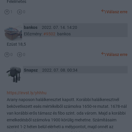
Félelmetes
1
0
Válasz erre
bankos
2022. 07. 14. 14:20
Előzmény:
#9502
bankos
Ezüst 18,5
0
0
Válasz erre
Snapsz
2022. 07. 08. 00:34
https://invst.ly/yhhhu
Arany naposon halálkeresztet kapott. Korábbi halálkeresztnél
bekövetkezett esés mértékéből számolva 1650-re mutat. 1678-nál
van korábbi erős támasz és fibo szint. oda várom. Majd a korábbi
emelkedésből számolva 1900 körülig mehetne. Számításaim
szerint 1-2 héten belül elérheti a mélypontot, majd onnét az