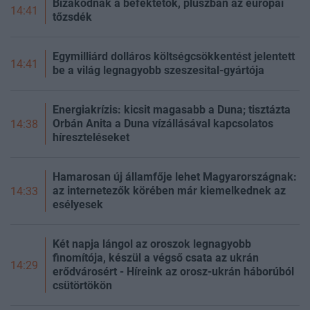
Bizakodnak a befektetők, pluszban az európai
14:41
tőzsdék
Egymilliárd dolláros költségcsökkentést jelentett
14:41
be a világ legnagyobb szeszesital-gyártója
Energiakrízis: kicsit magasabb a Duna; tisztázta
Orbán Anita a Duna vízállásával kapcsolatos
14:38
híreszteléseket
Hamarosan új államfője lehet Magyarországnak:
az internetezők körében már kiemelkednek az
14:33
esélyesek
Két napja lángol az oroszok legnagyobb
finomítója, készül a végső csata az ukrán
14:29
erődvárosért - Híreink az orosz-ukrán háborúból
csütörtökön