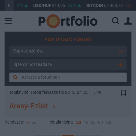
60
0,52%
USD/HUF
314,95
0,6%
BITCOIN
64 460,73
-0,22%
PORTFOLIO FORUM
Topikok szűrése
Új téma hozzáadása
Topiknyitó:
Törölt felhasználó
2012. 04. 23. 15:49
Arany-Ezüst
Rendezés:
oldalanként:
20
40
60
80
100