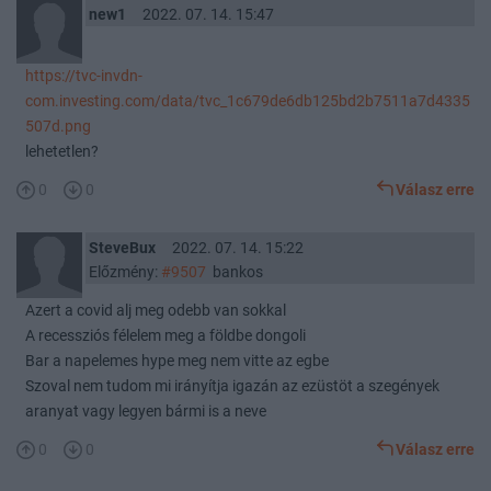
new1
2022. 07. 14. 15:47
https://tvc-invdn-
com.investing.com/data/tvc_1c679de6db125bd2b7511a7d4335
507d.png
lehetetlen?
0
0
Válasz erre
SteveBux
2022. 07. 14. 15:22
Előzmény:
#9507
bankos
Azert a covid alj meg odebb van sokkal
A recessziós félelem meg a földbe dongoli
Bar a napelemes hype meg nem vitte az egbe
Szoval nem tudom mi irányítja igazán az ezüstöt a szegények
aranyat vagy legyen bármi is a neve
0
0
Válasz erre