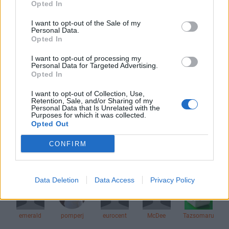
Opted In
bankos
2022. 07. 01. 08:08
I want to opt-out of the Sale of my
Előzmény:
#9500
SteveBux
Personal Data.
Opted In
Ezüst 20 alatt....
I want to opt-out of processing my
0
0
Válasz erre
Personal Data for Targeted Advertising.
Opted In
I want to opt-out of Collection, Use,
14
15
16
Retention, Sale, and/or Sharing of my
Personal Data that Is Unrelated with the
Purposes for which it was collected.
TOPIK GAZDA
Opted Out
giuseppe007
CONFIRM
4
3
3
AKTÍV FÓRUMOZÓK
Data Deletion
Data Access
Privacy Policy
emerald
pomperj
eurocent
McDee
Tazsomaru