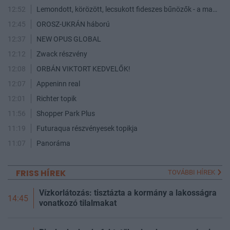
12:52
Lemondott, körözött, lecsukott fideszes bűnözők - a maffia végnapjai
12:45
OROSZ-UKRÁN háború
12:37
NEW OPUS GLOBAL
12:12
Zwack részvény
12:08
ORBÁN VIKTORT KEDVELŐK!
12:07
Appeninn real
12:01
Richter topik
11:56
Shopper Park Plus
11:19
Futuraqua részvényesek topikja
11:07
Panoráma
FRISS HÍREK
TOVÁBBI HÍREK
Vízkorlátozás: tisztázta a kormány a lakosságra
14:45
vonatkozó tilalmakat