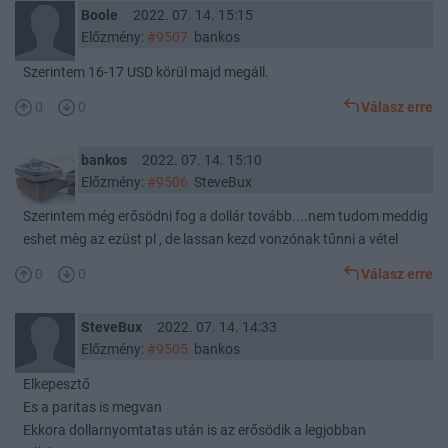
Boole
2022. 07. 14. 15:15
Előzmény:
#9507
bankos
Szerintem 16-17 USD körül majd megáll.
0
0
Válasz erre
bankos
2022. 07. 14. 15:10
Előzmény:
#9506
SteveBux
Szerintem még erősödni fog a dollár tovább....nem tudom meddig
eshet mèg az ezüst pl , de lassan kezd vonzónak tűnni a vétel
0
0
Válasz erre
SteveBux
2022. 07. 14. 14:33
Előzmény:
#9505
bankos
Elkepesztő
Es a paritas is megvan
Ekkora dollarnyomtatas után is az erősödik a legjobban