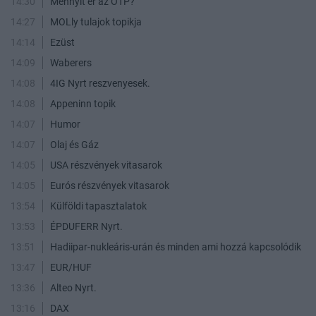
14:30
Mennyit ér az OTP?
14:27
MOLly tulajok topikja
14:14
Ezüst
14:09
Waberers
14:08
4IG Nyrt reszvenyesek.
14:08
Appeninn topik
14:07
Humor
14:07
Olaj és Gáz
14:05
USA részvények vitasarok
14:05
Eurós részvények vitasarok
13:54
Külföldi tapasztalatok
13:53
ÉPDUFERR Nyrt.
13:51
Hadiipar-nukleáris-urán és minden ami hozzá kapcsolódik
13:47
EUR/HUF
13:36
Alteo Nyrt.
13:16
DAX