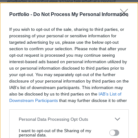
emelkedés augusztus eleje, közepe felé érheti el a csúcsot.
4
0
Válasz erre
Portfolio -
Do Not Process My Personal Information
SteveBux
2022. 07. 06. 10:29
If you wish to opt-out of the sale, sharing to third parties, or
Előzmény:
#9502
bankos
processing of your personal or sensitive information for
targeted advertising by us, please use the below opt-out
17,5-18,5 között talán megall majd.
section to confirm your selection. Please note that after your
De szeribtem odáig le fog menni és az arany is megy lejjebb még
opt-out request is processed you may continue seeing
1680 és 1720 közé
interest-based ads based on personal information utilized by
Ha ott sem állnak meg akkor már tényleg 1:1 alatt lesz az eur
us or personal information disclosed to third parties prior to
your opt-out. You may separately opt-out of the further
dollar
disclosure of your personal information by third parties on the
1
0
Válasz erre
IAB’s list of downstream participants. This information may
also be disclosed by us to third parties on the
IAB’s List of
Downstream Participants
that may further disclose it to other
bankos
2022. 07. 06. 10:14
third parties.
Előzmény:
#9501
bankos
Personal Data Processing Opt Outs
Ezüst??
0
0
Válasz erre
I want to opt-out of the Sharing of my
personal data.