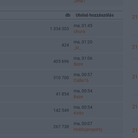
Jim87
db
Utolsó hozzászólás
21
ma, 01:45
1 334 303
Uhura
ma, 01:20
424
21
_kt_
ma, 01:06
405 696
Beze
ma, 00:57
21
310 700
Csilla76
ma, 00:54
41 854
Beze
21
ma, 00:54
142 549
Kirito
ma, 00:07
267 738
Hobbyproperty
21