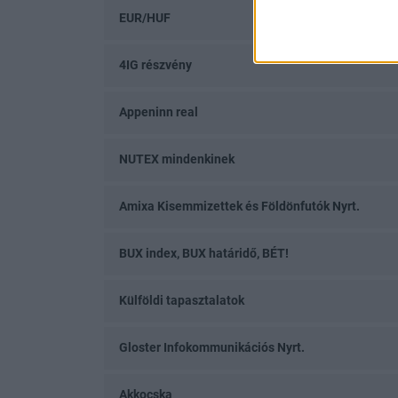
EUR/HUF
4IG részvény
Appeninn real
NUTEX mindenkinek
Amixa Kisemmizettek és Földönfutók Nyrt.
BUX index, BUX határidő, BÉT!
Külföldi tapasztalatok
Gloster Infokommunikációs Nyrt.
Akkocska