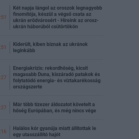
Két napja lángol az oroszok legnagyobb
finomítója, készül a végső csata az
:51
ukrán erődvárosért - Híreink az orosz-
ukrán háborúból csütörtökön
Kiderült, kiben bíznak az ukránok
:51
leginkább
Energiakrízis: rekordhőség, kicsit
magasabb Duna, kiszáradó patakok és
:27
folytatódó energia- és víztakarékosság
országszerte
Már több tízezer áldozatot követelt a
:27
hőség Európában, és még nincs vége
Halálos kór gyanúja miatt állítottak le
:16
egy utasszállító hajót