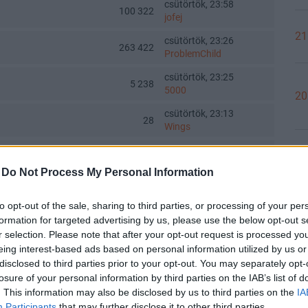
csütörtök, 23:58
100 322
jofej
21
csütörtök, 23:26
263 422
ProblemChild
csütörtök, 23:25
5 238
5000
20
csütörtök, 23:13
28
Wings
csütörtök, 23:08
45 358
20
forster0123
-
Do Not Process My Personal Information
csütörtök, 22:56
Toka Club/Labanc/Laruska/Vica71/Nacky/Bpali/Oldrider/Josefernando/Mcbull/Kawaszabi
29 929
Toka
to opt-out of the sale, sharing to third parties, or processing of your per
formation for targeted advertising by us, please use the below opt-out s
20
csütörtök, 22:48
203
r selection. Please note that after your opt-out request is processed y
N0MAD
eing interest-based ads based on personal information utilized by us or
csütörtök, 22:31
disclosed to third parties prior to your opt-out. You may separately opt-
3 326
bitKain
losure of your personal information by third parties on the IAB’s list of
20
. This information may also be disclosed by us to third parties on the
IA
csütörtök, 22:29
2 546
Participants
that may further disclose it to other third parties.