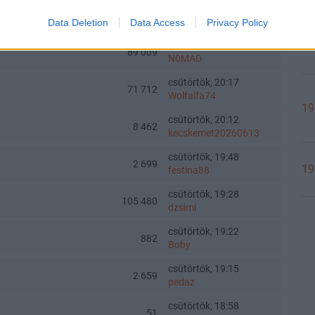
csütörtök, 21:19
102 007
Bandita
Data Deletion
Data Access
Privacy Policy
19
csütörtök, 20:45
89 009
N0MAD
csütörtök, 20:17
71 712
Wolfalfa74
19
csütörtök, 20:12
8 462
kecskemet20260613
csütörtök, 19:48
2 699
19
festina88
csütörtök, 19:28
105 480
dzsimi
csütörtök, 19:22
882
Boby
csütörtök, 19:15
2 659
pedaz
csütörtök, 18:58
51