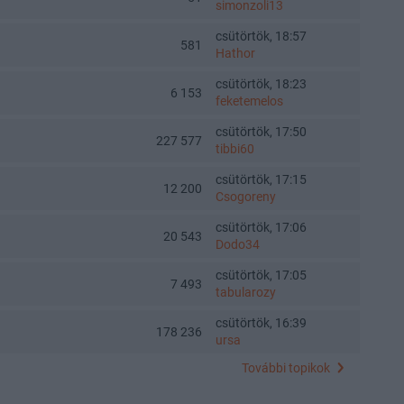
simonzoli13
csütörtök, 18:57
581
Hathor
csütörtök, 18:23
6 153
feketemelos
csütörtök, 17:50
227 577
tibbi60
csütörtök, 17:15
12 200
Csogoreny
csütörtök, 17:06
20 543
Dodo34
csütörtök, 17:05
7 493
tabularozy
csütörtök, 16:39
178 236
ursa
További topikok