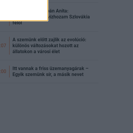
Jó hírt közölt Orbán Anita:
stabilizálódott a vízhozam Szlovákia
:11
felől
A szemünk előtt zajlik az evolúció:
különös változásokat hozott az
:07
állatokon a városi élet
Itt vannak a friss üzemanyagárak –
:00
Egyik szemünk sír, a másik nevet