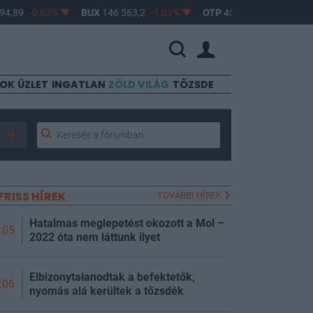
,89
-0,63%
BUX
146 563,2
-1,03%
OTP
45 900
-1,82%
M
SOK
ÜZLET
INGATLAN
ZÖLD VILÁG
TŐZSDE
FRISS HÍREK
TOVÁBBI HÍREK
Hatalmas meglepetést okozott a Mol –
:05
2022 óta nem láttunk ilyet
Elbizonytalanodtak a befektetők,
:06
nyomás alá kerültek a tőzsdék