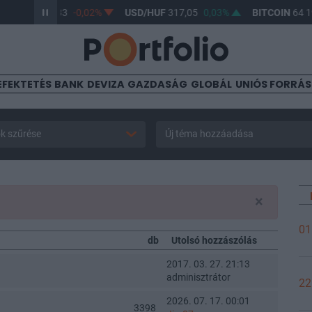
R/HUF
365,33
-0,02%
USD/HUF
317,05
0,03%
BITCOIN
64 194
EFEKTETÉS
BANK
DEVIZA
GAZDASÁG
GLOBÁL
UNIÓS FORRÁ
k szűrése
Új téma hozzáadása
×
01
db
Utolsó hozzászólás
2017. 03. 27. 21:13
adminisztrátor
22
2026. 07. 17. 00:01
3398