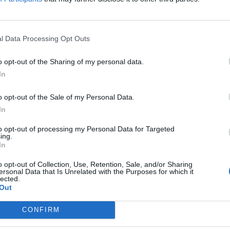
Zoltanovitsch
csütörtök, 22:29
15 634
20
buythedip
l Data Processing Opt Outs
csütörtök, 22:28
51 013
Crudey_Gyula
o opt-out of the Sharing of my personal data.
19
csütörtök, 22:20
In
7 419
Bandita
o opt-out of the Sale of my Personal Data.
csütörtök, 22:17
17 702
In
jofej
19
csütörtök, 21:52
to opt-out of processing my Personal Data for Targeted
83 654
ing.
Shortelek
In
csütörtök, 21:48
22 667
Manufacere
o opt-out of Collection, Use, Retention, Sale, and/or Sharing
ersonal Data that Is Unrelated with the Purposes for which it
19
lected.
csütörtök, 21:40
185 335
Out
Manufacere
csütörtök, 21:31
CONFIRM
214 679
19
________