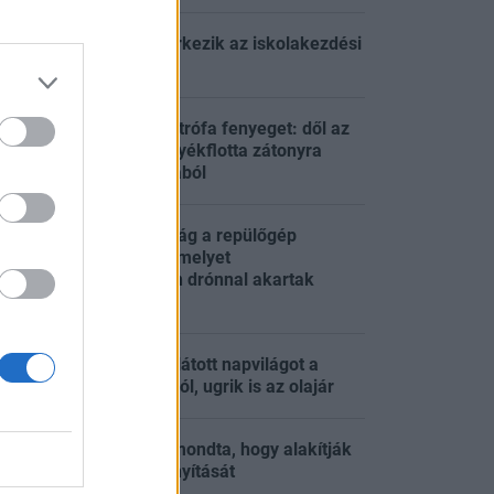
Két részletben érkezik az iskolakezdési
:21
támogatás
Ökológiai katasztrófa fenyeget: dől az
olaj az orosz árnyékflotta zátonyra
:58
futott óriáshajójából
Kiderült az igazság a repülőgép
rakományáról, amelyet
:51
Németországban drónnal akartak
felrobbantani
Új iráni tervezet látott napvilágot a
:45
Hormuzi-szorosról, ugrik is az olajár
Lannert Judit elmondta, hogy alakítják
:35
át az iskolák irányítását