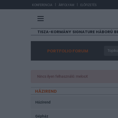
|
|
EU
KONFERENCIA
ÁRFOLYAM
ELŐFIZETÉS
TISZA-KORMÁNY
SIGNATURE
HÁBORÚ
B
PORTFOLIO FORUM
Topiko
Nincs ilyen felhasználó: melosX
HÁZIREND
Házirend
Gépház