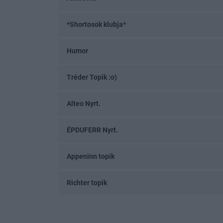
*Shortosok klubja*
Humor
Tréder Topik :o)
Alteo Nyrt.
ÉPDUFERR Nyrt.
Appeninn topik
Richter topik