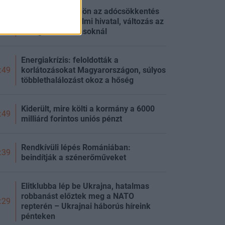
Tisza-kormány: jön az adócsökkentés
és a vagyonvédelmi hivatal, változás az
:49
energiakorlátozásoknál
Energiakrízis: feloldották a
korlátozásokat Magyarországon, súlyos
:49
többlethalálozást okoz a hőség
Kiderült, mire költi a kormány a 6000
:49
milliárd forintos uniós pénzt
Rendkívüli lépés Romániában:
:39
beindítják a szénerőműveket
Elitklubba lép be Ukrajna, hatalmas
robbanást előztek meg a NATO
:29
repterén – Ukrajnai háborús híreink
pénteken