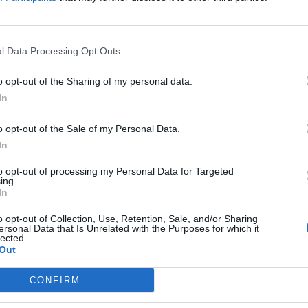
#3291
l Data Processing Opt Outs
21
Válasz erre
o opt-out of the Sharing of my personal data.
In
21
#3290
o opt-out of the Sale of my Personal Data.
In
21
Válasz erre
to opt-out of processing my Personal Data for Targeted
ing.
In
#3289
21
o opt-out of Collection, Use, Retention, Sale, and/or Sharing
ersonal Data that Is Unrelated with the Purposes for which it
lected.
Out
Válasz erre
21
CONFIRM
#3288