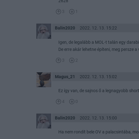
2628
3
1
Balin2020
2022. 12. 13. 15:22
Igen, de legalább a MOL-t talán egy darab
De erre akár lehetne építeni, meg persze 
3
2
Magus_21
2022. 12. 13. 15:02
Ez így van, de sajnos ő a legnagyobb short 
4
0
Balin2020
2022. 12. 13. 15:00
Ha nem rondít bele OV a palacsintába, mo