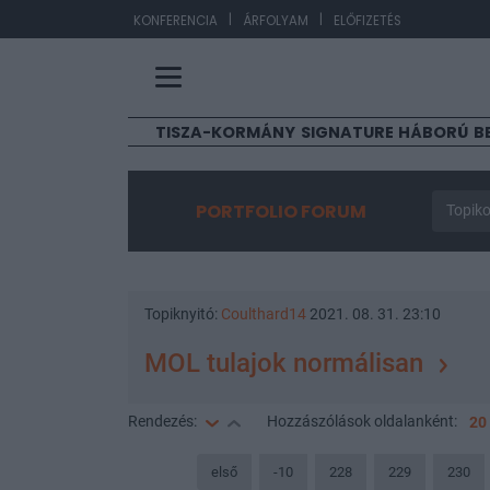
|
|
EUR/
KONFERENCIA
ÁRFOLYAM
ELŐFIZETÉS
TISZA-KORMÁNY
SIGNATURE
HÁBORÚ
B
PORTFOLIO FORUM
Topiko
Topiknyitó:
Coulthard14
2021. 08. 31. 23:10
MOL tulajok normálisan
Rendezés:
Hozzászólások
oldalanként:
20
első
-10
228
229
230