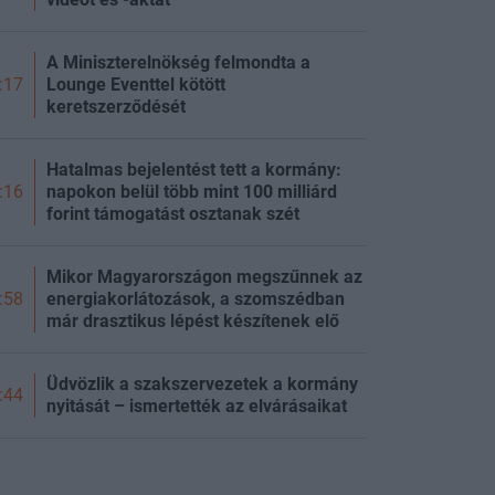
A Miniszterelnökség felmondta a
Lounge Eventtel kötött
:17
keretszerződését
Hatalmas bejelentést tett a kormány:
napokon belül több mint 100 milliárd
:16
forint támogatást osztanak szét
Mikor Magyarországon megszűnnek az
energiakorlátozások, a szomszédban
:58
már drasztikus lépést készítenek elő
Üdvözlik a szakszervezetek a kormány
:44
nyitását – ismertették az elvárásaikat