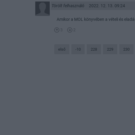
Törölt felhasználó
2022. 12. 13. 09:24
Amikor a MOL könyvében a vételi és eladás
3
2
első
-10
228
229
230