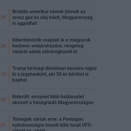
Brutális amerikai vámok jönnek az
orosz gáz és olaj miatt, Magyarország
:29
is aggódhat
Kiberbűnözők csaptak le a magyarok
kedvenc webáruházára: rengeteg
:24
vásárló adata szivároghatott ki
Trump bírósági döntéssel dacolva rúgná
ki a jegybankárt, aki 30 év börtönt is
:19
kaphat
Kiderült: ennyivel több halálesetet
:52
okozott a hőségriadó Magyarországon
Tömegek vártak erre: a Pentagon
nyilvánosságra hozott több tucat UFO-
:31
videót és -aktát