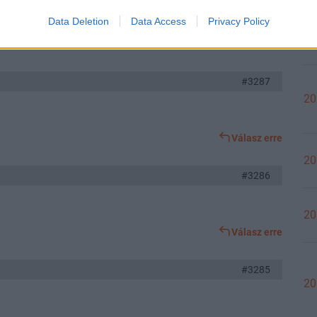
Data Deletion
Data Access
Privacy Policy
20
Válasz erre
#3287
20
Válasz erre
20
#3286
20
Válasz erre
#3285
20