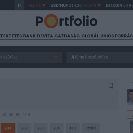
HUF
363,17
-0,61%
USD/HUF
314,20
-0,87%
BITCOIN
64 978,8
EFEKTETÉS
BANK
DEVIZA
GAZDASÁG
GLOBÁL
UNIÓS FORRÁ
k szűrése
Új téma hozzáadása
40
60
80
100
231
232
233
234
+10
utolsó