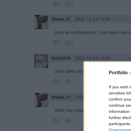
4
2
Magus_21
2022. 12. 13. 14:56
Most én is elfogadnám :) USA talán még m
3
0
Balin2020
2022. 12. 13. 14:53
2660 feletti záró jó lenne! :)
Portfolio 
5
1
If you wish 
sensitive in
Magus_21
2022. 12. 13. 14:49
confirm you
continue se
Most vagy soha és talán megindul vissza...
information 
further disc
2
1
participants
Downstream 