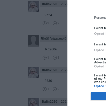
Balin2020
2022. 12. 13. 14:02
2624
Persona
2
2
I want t
Opted 
Törölt felhasználó
2022. 12. 13. 12:05
I want t
R : 2606
Opted 
1
1
I want 
Advertis
Opted 
Balin2020
2022. 12. 13. 11:00
I want t
of my P
2630
was col
Opted 
1
2
Balin2020
2022. 12. 13. 10:11