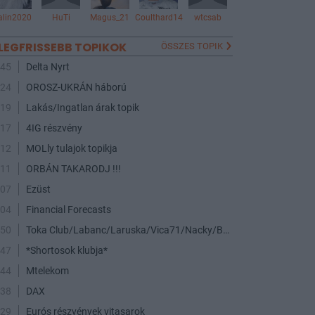
alin2020
HuTi
Magus_21
Coulthard14
wtcsab
LEGFRISSEBB TOPIKOK
ÖSSZES TOPIK
:45
Delta Nyrt
:24
OROSZ-UKRÁN háború
:19
Lakás/Ingatlan árak topik
:17
4IG részvény
:12
MOLly tulajok topikja
:11
ORBÁN TAKARODJ !!!
:07
Ezüst
:04
Financial Forecasts
:50
Toka Club/Labanc/Laruska/Vica71/Nacky/Bpali/Oldrider/Josefernando/Mcbull/Kawaszabi
:47
*Shortosok klubja*
:44
Mtelekom
:38
DAX
:29
Eurós részvények vitasarok