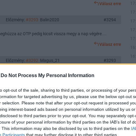
17
Válasz erre
17
Előzmény:
#3293
Balin2020
#3294
17
17
eghúzza az OTP pedig kicsit vissza megy a nap végére....
17
Válasz erre
16
16
Előzmény:
#3292
Magus_21
#3293
16
16
-
Do Not Process My Personal Information
16
Válasz erre
to opt-out of the sale, sharing to third parties, or processing of your per
15
formation for targeted advertising by us, please use the below opt-out s
15
Előzmény:
#3291
Balin2020
#3292
r selection. Please note that after your opt-out request is processed y
eing interest-based ads based on personal information utilized by us or
. :)
disclosed to third parties prior to your opt-out. You may separately opt-
losure of your personal information by third parties on the IAB’s list of
Válasz erre
. This information may also be disclosed by us to third parties on the
IA
Participants
that may further disclose it to other third parties.
22