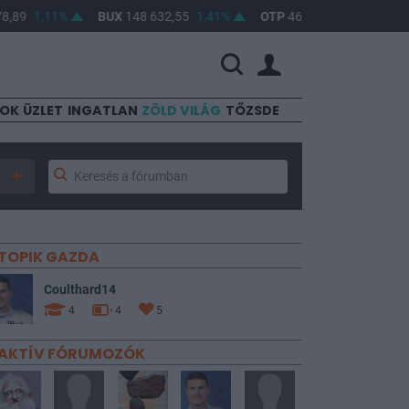
9
1,11%
BUX
148 632,55
1,41%
OTP
46 890
2,16%
MOL
SOK
ÜZLET
INGATLAN
ZÖLD VILÁG
TŐZSDE
TOPIK GAZDA
Coulthard14
4
4
5
AKTÍV FÓRUMOZÓK