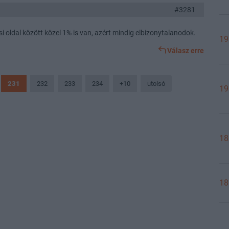
#3281
i oldal között közel 1% is van, azért mindig elbizonytalanodok.
19
Válasz erre
231
232
233
234
+10
utolsó
19
18
18