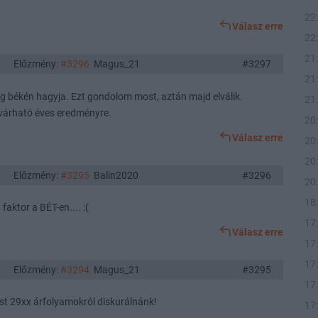
22
Válasz erre
22
21
Előzmény:
#3296
Magus_21
#3297
21
ig békén hagyja. Ezt gondolom most, aztán majd elválik.
21
a várható éves eredményre.
20
Válasz erre
20
20
Előzmény:
#3295
Balin2020
#3296
20
18
faktor a BÉT-en.... :(
17
Válasz erre
17
17
Előzmény:
#3294
Magus_21
#3295
17
st 29xx árfolyamokról diskurálnánk!
17