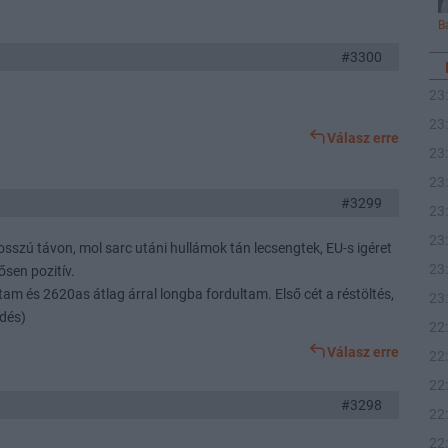
B
#3300
23
23
Válasz erre
23
23
#3299
23
23
szú távon, mol sarc utáni hullámok tán lecsengtek, EU-s igéret
23
ősen pozitív.
am és 2620as átlag árral longba fordultam. Első cét a réstöltés,
23
rdés)
22
Válasz erre
22
22
#3298
22
22