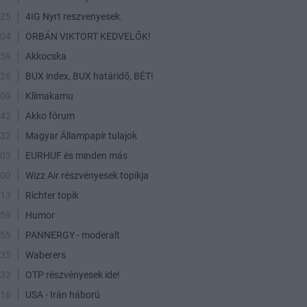
:25
4IG Nyrt reszvenyesek.
:04
ORBÁN VIKTORT KEDVELŐK!
:59
Akkocska
:26
BUX index, BUX határidő, BÉT!
:09
Klímakamu
:42
Akko fórum
:32
Magyar Állampapír tulajok
:03
EURHUF és minden más
:00
Wizz Air részvényesek topikja
:13
Richter topik
:59
Humor
:55
PANNERGY - moderalt
:35
Waberers
:32
OTP részvényesek ide!
:16
USA - Irán háború