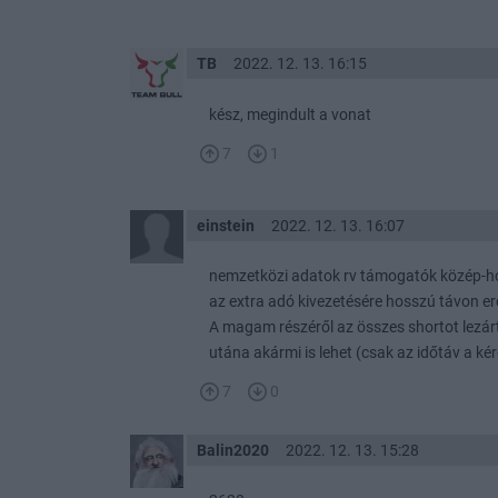
TB
2022. 12. 13. 16:15
kész, megindult a vonat
7
1
einstein
2022. 12. 13. 16:07
nemzetközi adatok rv támogatók közép-hos
az extra adó kivezetésére hosszú távon er
A magam részéről az összes shortot lezárt
utána akármi is lehet (csak az időtáv a ké
7
0
Balin2020
2022. 12. 13. 15:28