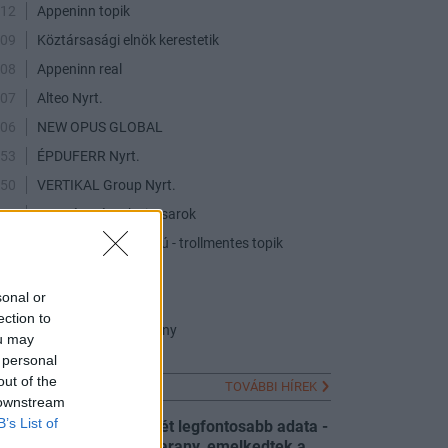
:12
Appeninn topik
:09
Köztársasági elnök kerestetik
:08
Appeninn real
:07
Alteo Nyrt.
:06
NEW OPUS GLOBAL
:53
ÉPDUFERR Nyrt.
:50
VERTIKAL Group Nyrt.
:43
USA részvények vitasarok
:40
Orosz - Ukrán háború - trollmentes topik
:24
Opus real.
sonal or
:57
Tréder Topik :o)
ection to
:32
DUNAHOUSE részvény
ou may
 personal
out of the
FRISS HÍREK
TOVÁBBI HÍREK
 downstream
B’s List of
Megérkezett a hét legfontosabb adata -
Nagyot ment az arany, emelkedtek a
:00