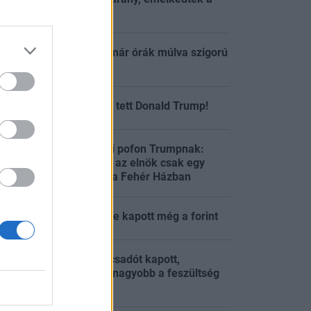
tőzsdék
Migránsválság: már órák múlva szigorú
:48
ellenőrzés jön
Nagy bejelentést tett Donald Trump!
:33
Váratlan bírósági pofon Trumpnak:
kimondták, hogy az elnök csak egy
:31
ideiglenes bérlő a Fehér Házban
Késő este is erőre kapott még a forint
:26
Trump új főtanácsadót kapott,
miközben egyre nagyobb a feszültség
:16
az USA-ban