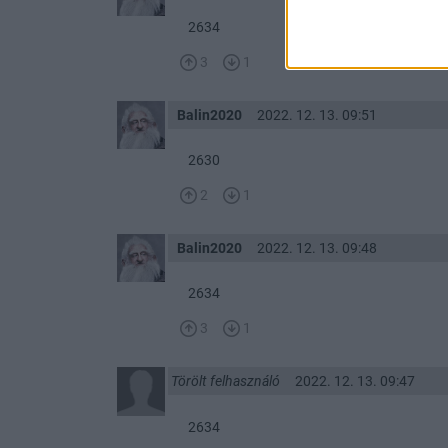
2634
3
1
Balin2020
2022. 12. 13. 09:51
2630
2
1
Balin2020
2022. 12. 13. 09:48
2634
3
1
Törölt felhasználó
2022. 12. 13. 09:47
2634