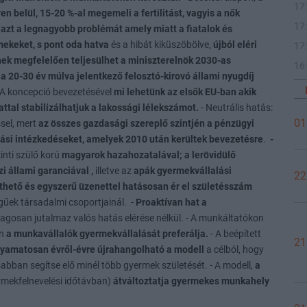
17
n belül, 15-20 %-al megemeli a fertilitást, vagyis a nők
17
 azt a legnagyobb problémát amely miatt a fiatalok és
mekeket, s pont oda hatva
és a hibát kiküszöbölve,
újból eléri
17
nek megfelelően teljesülhet a miniszterelnök 2030-as
16
a 20-30 év múlva jelentkező felosztó-kirovó állami nyugdíj
 A koncepció bevezetésével
mi lehetünk az elsők EU-ban
akik
ttal stabilizálhatjuk a lakossági lélekszámot.
- Neutrális hatás:
01
el, mert
az összes gazdasági szereplő szintjén a pénzügyi
tási intézkedéseket, amelyek 2010 után kerültek bevezetésre
.
-
inti szülő korú
magyarok hazahozatalával; a lerövidülő
zi állami garanciával
,
illetve az
apák gyermekvállalási
22
thető és egyszerű üzenettel hatásosan ér el születésszám
űek társadalmi csoportjainál. -
Proaktívan hat
a
lagosan jutalmaz valós hatás elérése nélkül. - A munkáltatókon
an
a munkavállalók gyermekvállalását preferálja.
- A beépített
21
olyamatosan évről-évre újrahangolható a modell
a célból, hogy
abban segítse elő minél több gyermek születését. - A modell,
a
rmekfelnevelési időtávban)
átváltoztatja gyermekes munkahely