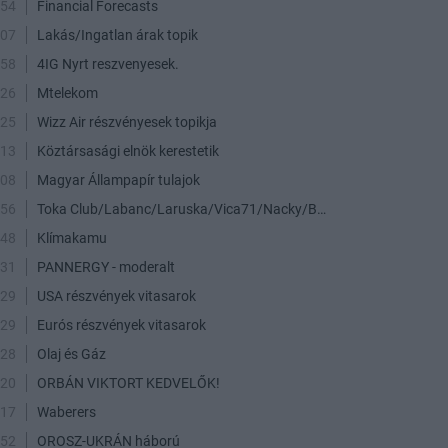
:54
Financial Forecasts
:07
Lakás/Ingatlan árak topik
:58
4IG Nyrt reszvenyesek.
:26
Mtelekom
:25
Wizz Air részvényesek topikja
:13
Köztársasági elnök kerestetik
:08
Magyar Állampapír tulajok
:56
Toka Club/Labanc/Laruska/Vica71/Nacky/Bpali/Oldrider/Josefernando/Mcbull/Kawaszabi
:48
Klímakamu
:31
PANNERGY - moderalt
:29
USA részvények vitasarok
:29
Eurós részvények vitasarok
:28
Olaj és Gáz
:20
ORBÁN VIKTORT KEDVELŐK!
:17
Waberers
:52
OROSZ-UKRÁN háború