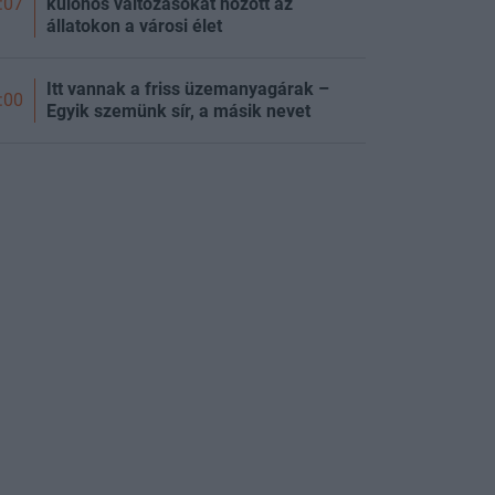
különös változásokat hozott az
:07
állatokon a városi élet
Itt vannak a friss üzemanyagárak –
:00
Egyik szemünk sír, a másik nevet