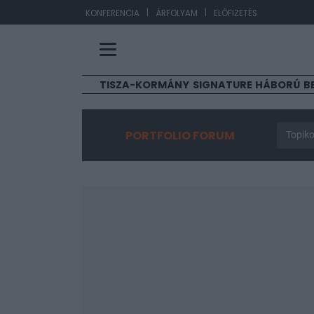
|
|
EUR/H
KONFERENCIA
ÁRFOLYAM
ELŐFIZETÉS
TISZA-KORMÁNY
SIGNATURE
HÁBORÚ
B
PORTFOLIO FORUM
Topiko