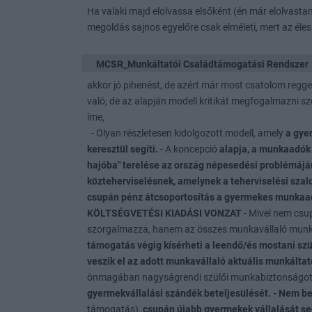
Ha valaki majd elolvassa elsőként (én már elolvasta
megoldás sajnos egyelőre csak elméleti, mert az él
MCSR_Munkáltatói Családtámogatási Rendszer
akkor jó pihenést, de azért már most csatolom regge
való, de az alapján modell kritikát megfogalmazni sz
íme,
- Olyan részletesen kidolgozott modell, amely
a gye
keresztül segíti.
- A koncepció
alapja, a munkaadók 
hajóba" terelése az ország népesedési problémáj
közteherviselésnek, amelynek a teherviselési szal
csupán pénz átcsoportosítás a gyermekes munkaad
KÖLTSÉGVETÉSI KIADÁSI VONZAT
- Mivel nem csu
szorgalmazza, hanem az összes munkavállaló munk
támogatás végig kísérheti a leendő/és mostani sz
veszik el az adott munkavállaló aktuális munkálta
önmagában nagyságrendi szülői munkabiztonságot 
gyermekvállalási szándék beteljesülését.
- Nem b
támogatás),
csupán újabb gyermekek vállalását seg