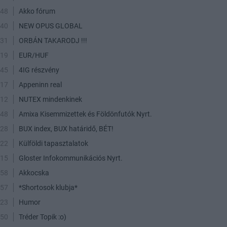
:48
Akko fórum
:40
NEW OPUS GLOBAL
:31
ORBÁN TAKARODJ !!!
:19
EUR/HUF
:45
4IG részvény
:17
Appeninn real
:12
NUTEX mindenkinek
:48
Amixa Kisemmizettek és Földönfutók Nyrt.
:28
BUX index, BUX határidő, BÉT!
:22
Külföldi tapasztalatok
:15
Gloster Infokommunikációs Nyrt.
:58
Akkocska
:57
*Shortosok klubja*
:23
Humor
:50
Tréder Topik :o)