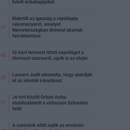
futott óriáshajójából
Kiderült az igazság a repülőgép
rakományáról, amelyet
:51
Németországban drónnal akartak
felrobbantani
Új iráni tervezet látott napvilágot a
:45
Hormuzi-szorosról, ugrik is az olajár
Lannert Judit elmondta, hogy alakítják
:35
át az iskolák irányítását
Jó hírt közölt Orbán Anita:
stabilizálódott a vízhozam Szlovákia
:11
felől
A szemünk előtt zajlik az evolúció: