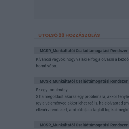
UTOLSÓ 20 HOZZÁSZÓLÁS
MCSR_Munkáltatói Családtámogatási Rendszer
Kíváncsi vagyok, hogy valaki el fogja olvasni a kezd
homályába..
MCSR_Munkáltatói Családtámogatási Rendszer
Ez egy tanulmány.
S ha megoldást akarsz egy problémára, akkor tényleg
Így a véleményed akkor lehet reális, ha elolvastad (
ellenérv rendszert, ami cáfolja a taglalt logikai megkö
MCSR_Munkáltatói Családtámogatási Rendszer