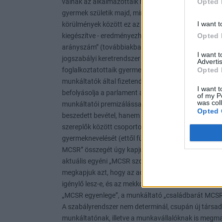
Opted 
I want t
Opted 
I want 
Advertis
Opted 
I want t
of my P
was col
Opted 