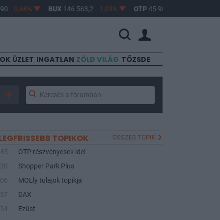
-0,68%
BUX
146 563,2
-1,03%
OTP
45 900
-1,82%
MOL
4
SOK
ÜZLET
INGATLAN
ZÖLD VILÁG
TŐZSDE
LEGFRISSEBB TOPIKOK
ÖSSZES TOPIK
:45
OTP részvényesek ide!
:20
Shopper Park Plus
:06
MOLly tulajok topikja
:57
DAX
:54
Ezüst