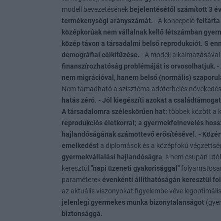
modell bevezetésének
bejelentésétől számított 3 éve
termékenységi arányszámát.
- A koncepció
feltárta
középkorúak nem vállalnak kellő létszámban gyer
közép távon a társadalmi belső reprodukciót. S en
demográfiai célkitűzése.
- A modell alkalmazásával
finanszírozhatóság problémáját is orvosolhatjuk.
-
nem migrációval, hanem
belső (normális) szaporula
Nem támadható a szisztéma adóterhelés növekedéss
hatás zéró
.
- Jól kiegészíti azokat a családtámoga
A társadalomra széleskörűen hat:
többek között a k
reprodukciós életkorral; a gyermekfelnevelés hoss
hajlandóságának számottevő erősítésével.
- Közér
emelkedést
a diplomások és a középfokú végzettség
gyermekvállalási hajlandóságra
, s nem csupán utó
keresztül
"napi üzeneti gyakorisággal"
folyamatos
paraméterek
évenkénti állíthatóságán keresztül f
az aktuális viszonyokat figyelembe véve legoptimális
jelenlegi gyermekes munka bizonytalanságot
(gye
biztonsággá.