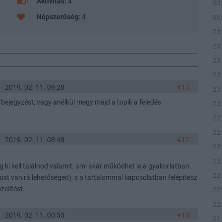
Aktivitás:
4
00
Népszerűség:
4
00
23
23
23
23
2019. 02. 11. 09:28
#13
23
ő bejegyzést, vagy anélkül megy majd a topik a feledés
22
22
22
2019. 02. 11. 08:48
#12
22
22
 ki kell találnod valamit, ami akár működhet is a gyakorlatban.
22
most van rá lehetőséged), s a tartalommal kapcsolatban felépítesz
zelítést.
22
22
2019. 02. 11. 00:50
#10
21