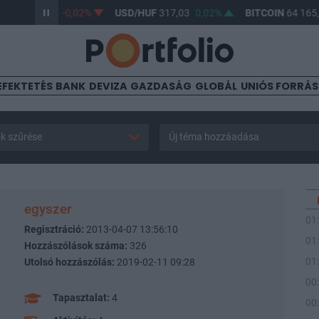
UF
365,33
-0,02%
USD/HUF
317,03
0,02%
BITCOIN
64 165,90
EFEKTETÉS
BANK
DEVIZA
GAZDASÁG
GLOBÁL
UNIÓS FORRÁ
k szűrése
Új téma hozzáadása
egyszer
01
Regisztráció:
2013-04-07 13:56:10
01
Hozzászólások száma:
326
01
Utolsó hozzászólás:
2019-02-11 09:28
00
Tapasztalat:
4
00