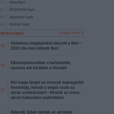
:15
Alteo Nyrt.
:06
ÉPDUFERR Nyrt.
:05
Appeninn topik
:39
Richter topik
FRISS HÍREK
TOVÁBBI HÍREK
Hatalmas meglepetést okozott a Mol –
:05
2022 óta nem láttunk ilyet
Elbizonytalanodtak a befektetők,
:06
nyomás alá kerültek a tőzsdék
Két napja lángol az oroszok legnagyobb
finomítója, készül a végső csata az
:51
ukrán erődvárosért - Híreink az orosz-
ukrán háborúból csütörtökön
Kiderült, kiben bíznak az ukránok