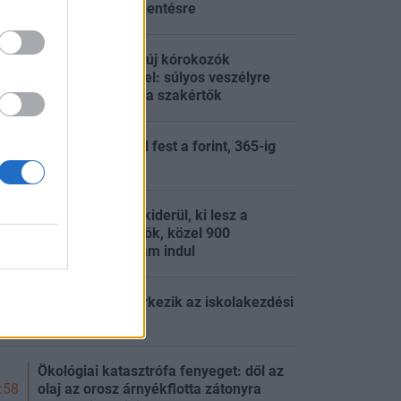
fogyasztáscsökkentésre
Megállíthatatlan új kórokozók
szabadulhatnak el: súlyos veszélyre
:32
figyelmeztetnek a szakértők
Egyre rosszabbul fest a forint, 365-ig
:24
ütötték
Tisza-kormány: kiderül, ki lesz a
köztársasági elnök, közel 900
:21
milliárdos program indul
Két részletben érkezik az iskolakezdési
:21
támogatás
Ökológiai katasztrófa fenyeget: dől az
olaj az orosz árnyékflotta zátonyra
:58