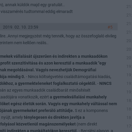
m), annak küldök majd egy gratulát..
21
es visszamérés tudtommal eddig elmaradt
21
21
2019. 02. 10. 23:59
#5
21
lire..Annyi megjegyzést még tennék, hogy az összefoglaló elvileg
20
erintem nem kellően reális..
20
rmekek vállalását újszerűen és indirekten a munkaadókon
20
profit szenzitivitása és azon keresztül a munkaadók "egy
19
ának megoldásával. Vagyis nevezhetjük Demográfiai
19
dója mindig 0.
- Nincs költségvetési családtámogatási kiadás
,
19
ókhoz, a gyermekteleneket foglalkoztató cégektől.
-
NINCS
pán az egyes munkaadók családbarát minősítését
19
aadójára vonatkozik, ezért
a gyermekvállalási munkahely
18
ülőket egész életük során. Vagyis egy munkahely váltással nem
18
tójának gyermekeket preferáló attitűdje.
S ez a komponens
nyújt, amely
ténylegesen és direkten javítja a
18
efolyásol közvetlenül magánszemélyeket
(nem direkt
17
íti indirekten a munkáltatókon keresztül.
- Becslési alapon, a