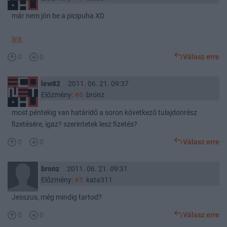
már nem jön be a picipuha XD
link
0
0
Válasz erre
lew82
2011. 06. 21. 09:37
Előzmény:
#6
bronz
most péntekig van határidő a soron következő tulajdonrész
fizetésére, igaz? szerintetek lesz fizetés?
0
0
Válasz erre
bronz
2011. 06. 21. 09:31
Előzmény:
#5
kata311
Jesszus, még mindig tartod?
0
0
Válasz erre