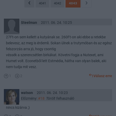
4041
4042
4043
Steelman
2011. 06. 24. 10:25
27Ft-on sem kellett a kutyának se. 260Ft-on aki ebbe a retekbe
belevesz, az meg is érdemli. Sokan ülnek a trutymóban és az egész
felszorzás arra jó, hogy csontig
véssék a szerencsétlen birkákat. Követni fogja a Nutexet, ami
Humet volt. Econetből lett Estmédia, hátha van olyan balek, aki
nem tudja mit vesz.
1
2
Válasz erre
watson
2011. 06. 24. 10:23
Előzmény:
#18
Törölt felhasználó
nincs kizárva ;)