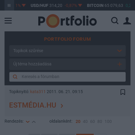
7
-0,61%
USD/HUF
314,20
-0,87%
BITCOIN
65 079,63
0,26%
PORTFOLIO FORUM
Topikok szűrése
Új téma hozzáadása
Topiknyitó:
kata311
2011. 06. 21. 09:15
ESTMÉDIA.HU
Rendezés:
oldalanként:
20
40
60
80
100