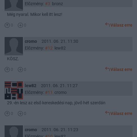
Előzmény:
#3
bronz
Még nyaral. Mikor kell itt lesz!
0
0
Válasz erre
cromo
2011. 06. 21. 11:30
Előzmény:
#12
lew82
KÖSZ.
0
0
Válasz erre
lew82
2011. 06. 21. 11:27
Előzmény:
#11
cromo
29.-én lesz az első kereskedési nap, jövő hét szerdán
0
0
Válasz erre
cromo
2011. 06. 21. 11:23
Előzmény:
#10
lew82