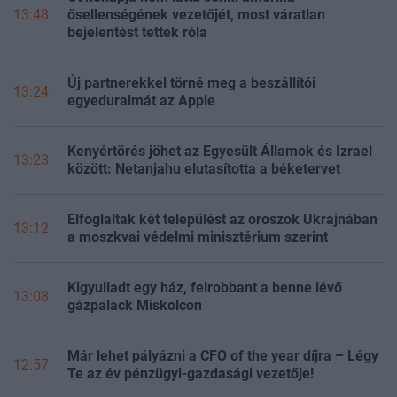
ősellenségének vezetőjét, most váratlan
13:48
bejelentést tettek róla
Új partnerekkel törné meg a beszállítói
13:24
egyeduralmát az Apple
Kenyértörés jöhet az Egyesült Államok és Izrael
13:23
között: Netanjahu elutasította a béketervet
Elfoglaltak két települést az oroszok Ukrajnában
13:12
a moszkvai védelmi minisztérium szerint
Kigyulladt egy ház, felrobbant a benne lévő
13:08
gázpalack Miskolcon
Már lehet pályázni a CFO of the year díjra – Légy
12:57
Te az év pénzügyi-gazdasági vezetője!