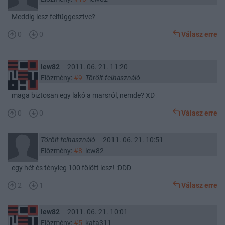
Meddig lesz felfüggesztve?
0
0
Válasz erre
lew82
2011. 06. 21. 11:20
Előzmény:
#9
Törölt felhasználó
maga biztosan egy lakó a marsról, nemde? XD
0
0
Válasz erre
Törölt felhasználó
2011. 06. 21. 10:51
Előzmény:
#8
lew82
egy hét és tényleg 100 fölött lesz! :DDD
2
1
Válasz erre
lew82
2011. 06. 21. 10:01
Előzmény:
#5
kata311