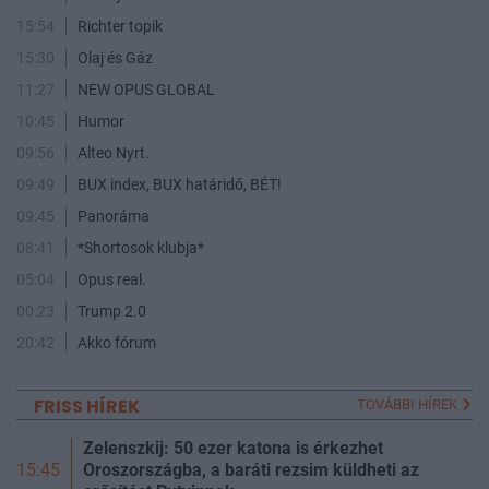
15:54
Richter topik
15:30
Olaj és Gáz
11:27
NEW OPUS GLOBAL
10:45
Humor
09:56
Alteo Nyrt.
09:49
BUX index, BUX határidő, BÉT!
09:45
Panoráma
08:41
*Shortosok klubja*
05:04
Opus real.
00:23
Trump 2.0
20:42
Akko fórum
FRISS HÍREK
TOVÁBBI HÍREK
Zelenszkij: 50 ezer katona is érkezhet
Oroszországba, a baráti rezsim küldheti az
15:45