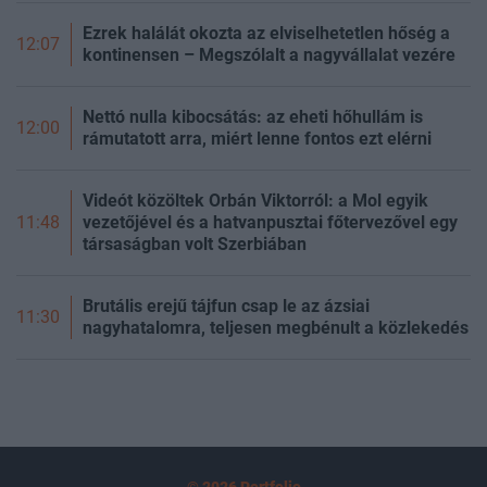
Ezrek halálát okozta az elviselhetetlen hőség a
12:07
kontinensen – Megszólalt a nagyvállalat vezére
Nettó nulla kibocsátás: az eheti hőhullám is
12:00
rámutatott arra, miért lenne fontos ezt elérni
Videót közöltek Orbán Viktorról: a Mol egyik
vezetőjével és a hatvanpusztai főtervezővel egy
11:48
társaságban volt Szerbiában
Brutális erejű tájfun csap le az ázsiai
11:30
nagyhatalomra, teljesen megbénult a közlekedés
© 2026 Portfolio