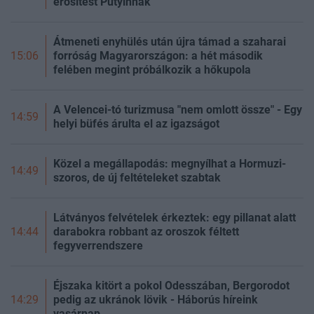
erősítést Putyinnak
Átmeneti enyhülés után újra támad a szaharai
forróság Magyarországon: a hét második
15:06
felében megint próbálkozik a hőkupola
A Velencei-tó turizmusa "nem omlott össze" - Egy
14:59
helyi büfés árulta el az igazságot
Közel a megállapodás: megnyílhat a Hormuzi-
14:49
szoros, de új feltételeket szabtak
Látványos felvételek érkeztek: egy pillanat alatt
darabokra robbant az oroszok féltett
14:44
fegyverrendszere
Éjszaka kitört a pokol Odesszában, Bergorodot
pedig az ukránok lövik - Háborús híreink
14:29
vasárnap