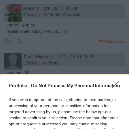
kata311
2011. 06. 21. 09:29
Előzmény:
#4
Törölt felhasználó
egy hét nyugi van
legalább nem addig se esünk.....:))
1
0
Válasz erre
Törölt felhasználó
2011. 06. 21. 09:21
Előzmény:
#3
bronz
a marson ÐÐ
0
0
Válasz erre
Portfolio -
Do Not Process My Personal Information
bronz
2011. 06. 21. 09:20
If you wish to opt-out of the sale, sharing to third parties, or
Előzmény:
#2
Törölt felhasználó
processing of your personal or sensitive information for
targeted advertising by us, please use the below opt-out
Hol van Andy Vajna? :D
section to confirm your selection. Please note that after your
opt-out request is processed you may continue seeing
1
0
Válasz erre