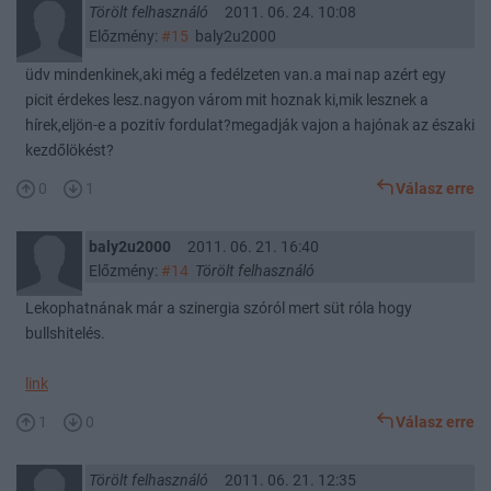
Törölt felhasználó
2011. 06. 24. 10:08
Előzmény:
#15
baly2u2000
üdv mindenkinek,aki még a fedélzeten van.a mai nap azért egy
picit érdekes lesz.nagyon várom mit hoznak ki,mik lesznek a
hírek,eljön-e a pozitív fordulat?megadják vajon a hajónak az északi
kezdőlökést?
0
1
Válasz erre
baly2u2000
2011. 06. 21. 16:40
Előzmény:
#14
Törölt felhasználó
Lekophatnának már a szinergia szóról mert süt róla hogy
bullshitelés.
link
1
0
Válasz erre
Törölt felhasználó
2011. 06. 21. 12:35