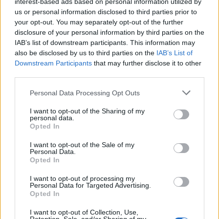
interest-based ads based on personal information utilized by
us or personal information disclosed to third parties prior to
Törölt felhasználó
2011. 06. 21. 09:18
your opt-out. You may separately opt-out of the further
Előzmény:
#1
kata311
disclosure of your personal information by third parties on the
IAB’s list of downstream participants. This information may
mit képzelsz?
also be disclosed by us to third parties on the
IAB’s List of
ÐÐ
Downstream Participants
that may further disclose it to other
third parties.
0
0
Válasz erre
Personal Data Processing Opt Outs
4041
4042
4043
I want to opt-out of the Sharing of my
personal data.
Opted In
TOPIK GAZDA
I want to opt-out of the Sale of my
kata311
Personal Data.
4
5
1
Opted In
I want to opt-out of processing my
AKTÍV FÓRUMOZÓK
Personal Data for Targeted Advertising.
Opted In
I want to opt-out of Collection, Use,