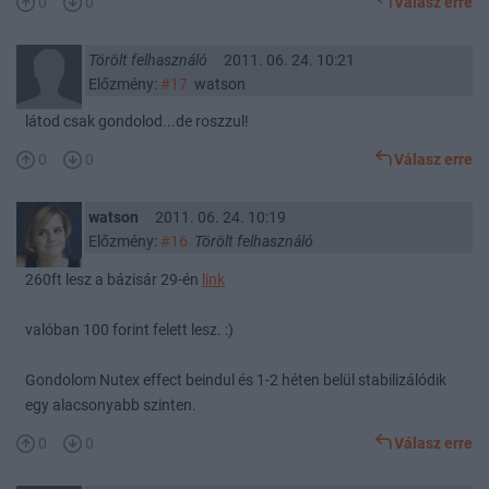
0
0
Válasz erre
Törölt felhasználó
2011. 06. 24. 10:21
Előzmény:
#17
watson
látod csak gondolod...de roszzul!
0
0
Válasz erre
watson
2011. 06. 24. 10:19
Előzmény:
#16
Törölt felhasználó
260ft lesz a bázisár 29-én
link
valóban 100 forint felett lesz. :)
Gondolom Nutex effect beindul és 1-2 héten belül stabilizálódik
egy alacsonyabb szinten.
0
0
Válasz erre