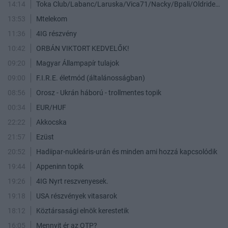
14:14
Toka Club/Labanc/Laruska/Vica71/Nacky/Bpali/Oldrider/Josefernando/Mcbull/Kawaszabi
13:53
Mtelekom
11:36
4IG részvény
10:42
ORBÁN VIKTORT KEDVELŐK!
09:20
Magyar Állampapír tulajok
09:00
F.I.R.E. életmód (általánosságban)
08:56
Orosz - Ukrán háború - trollmentes topik
00:34
EUR/HUF
22:22
Akkocska
21:57
Ezüst
20:52
Hadiipar-nukleáris-urán és minden ami hozzá kapcsolódik
19:44
Appeninn topik
19:26
4IG Nyrt reszvenyesek.
19:18
USA részvények vitasarok
18:12
Köztársasági elnök kerestetik
16:05
Mennyit ér az OTP?