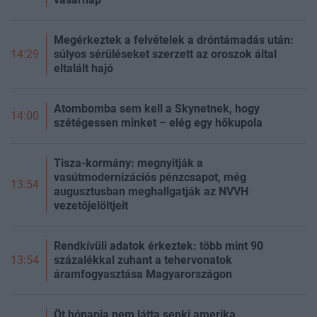
Megérkeztek a felvételek a dróntámadás után:
súlyos sérüléseket szerzett az oroszok által
14:29
eltalált hajó
Atombomba sem kell a Skynetnek, hogy
14:00
szétégessen minket – elég egy hőkupola
Tisza-kormány: megnyitják a
vasútmodernizációs pénzcsapot, még
13:54
augusztusban meghallgatják az NVVH
vezetőjelöltjeit
Rendkívüli adatok érkeztek: több mint 90
százalékkal zuhant a tehervonatok
13:54
áramfogyasztása Magyarországon
Öt hónapja nem látta senki amerika