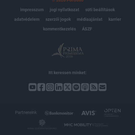
impresszum
jogi nyilatkozat
süti beállítások
adatvédelem
szerzői jogok
médiaajánlat
karrier
kommentkezelés
ÁSZF
Itt keressen minket:
Partnereink