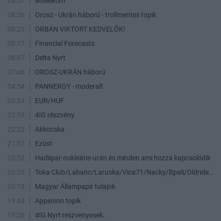
08:57
Mtelekom
08:56
Orosz - Ukrán háború - trollmentes topik
08:29
ORBÁN VIKTORT KEDVELŐK!
08:17
Financial Forecasts
08:07
Delta Nyrt
07:46
OROSZ-UKRÁN háború
04:54
PANNERGY - moderalt
00:34
EUR/HUF
22:59
4IG részvény
22:22
Akkocska
21:57
Ezüst
20:52
Hadiipar-nukleáris-urán és minden ami hozzá kapcsolódik
20:35
Toka Club/Labanc/Laruska/Vica71/Nacky/Bpali/Oldrider/Josefernando/Mcbull/Kawaszabi
20:19
Magyar Állampapír tulajok
19:44
Appeninn topik
19:26
4IG Nyrt reszvenyesek.