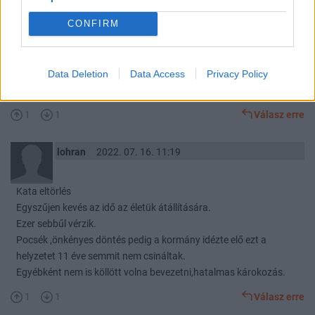
lohran
2022. 07. 15. 23:41
CONFIRM
Előzmény:
#37
lohran
Engöm nem fognak léhúzni.
Data Deletion
Data Access
Privacy Policy
Mint fogyasztó mindent ott veszek ahunn nem húznak lé.
Valamit az Aldiban,valamit az auchanban és itagdalse.
1
1
Válasz erre
lohran
2022. 07. 16. 11:19
Kata eltörlés
Egyszűjen kevés az idő az életük átállítására.
Ezer sebbűl vérzik.
Pocsék ,önkényes döntés pedig a kormány idézte elő ezt a
helyzetet 11 éve semmit nem csináltak.
Egyébként nem is köllött volna bevezetni,hatalmas károkozás.
1
1
Válasz erre