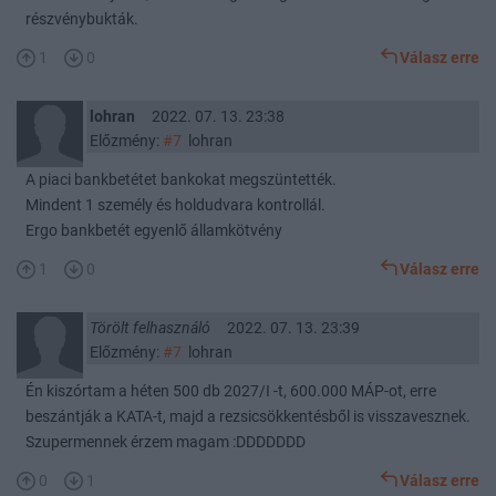
részvénybukták.
1
0
Válasz erre
lohran
2022. 07. 13. 23:38
Előzmény:
#7
lohran
A piaci bankbetétet bankokat megszüntették.
Mindent 1 személy és holdudvara kontrollál.
Ergo bankbetét egyenlő államkötvény
1
0
Válasz erre
Törölt felhasználó
2022. 07. 13. 23:39
Előzmény:
#7
lohran
Én kiszórtam a héten 500 db 2027/I -t, 600.000 MÁP-ot, erre
beszántják a KATA-t, majd a rezsicsökkentésből is visszavesznek.
Szupermennek érzem magam :DDDDDDD
0
1
Válasz erre