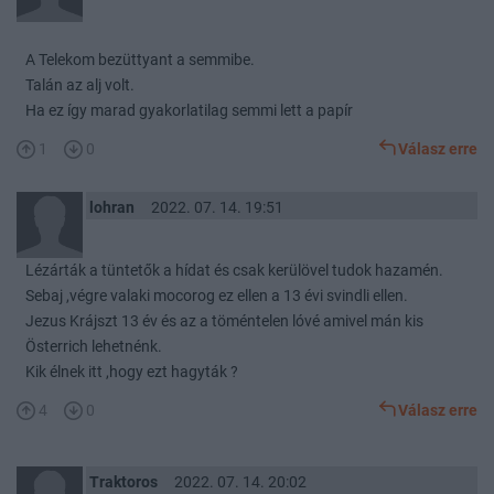
A Telekom bezüttyant a semmibe.
Talán az alj volt.
Ha ez így marad gyakorlatilag semmi lett a papír
1
0
Válasz erre
lohran
2022. 07. 14. 19:51
Lézárták a tüntetők a hídat és csak kerülövel tudok hazamén.
Sebaj ,végre valaki mocorog ez ellen a 13 évi svindli ellen.
Jezus Krájszt 13 év és az a töméntelen lóvé amivel mán kis
Österrich lehetnénk.
Kik élnek itt ,hogy ezt hagyták ?
4
0
Válasz erre
Traktoros
2022. 07. 14. 20:02