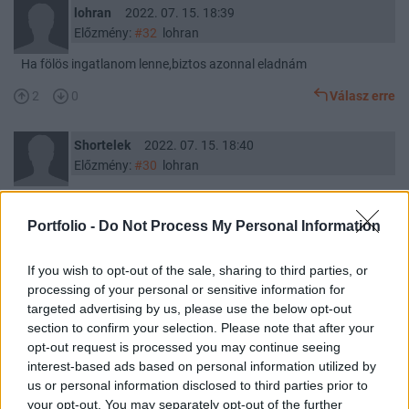
lohran
2022. 07. 15. 18:39
Előzmény:
#32
lohran
Ha fölös ingatlanom lenne,biztos azonnal eladnám
2
0
Válasz erre
Shortelek
2022. 07. 15. 18:40
Előzmény:
#30
lohran
Orbán haláláig, minél előbb.
Portfolio -
Do Not Process My Personal Information
0
1
Válasz erre
If you wish to opt-out of the sale, sharing to third parties, or
lohran
2022. 07. 15. 18:55
processing of your personal or sensitive information for
Előzmény:
#34
Shortelek
targeted advertising by us, please use the below opt-out
section to confirm your selection. Please note that after your
Amig a magyar nem tudja a vallását,eszményképét
opt-out request is processed you may continue seeing
különválasztani a közélettűl addig itt nem lesz semmi csak
interest-based ads based on personal information utilized by
Űrbanisztán amolan álkereszténi pörköléssel
us or personal information disclosed to third parties prior to
3
1
Válasz erre
your opt-out. You may separately opt-out of the further