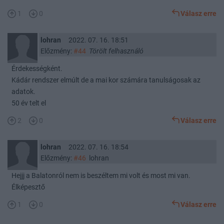
1
0
Válasz erre
lohran
2022. 07. 16. 18:51
Előzmény:
#44
Törölt felhasználó
Érdekességként.
Kádár rendszer elmúlt de a mai kor számára tanulságosak az
adatok.
50 év telt el
2
0
Válasz erre
lohran
2022. 07. 16. 18:54
Előzmény:
#46
lohran
Hejjj a Balatonról nem is beszéltem mi volt és most mi van.
Élképesztő
1
0
Válasz erre