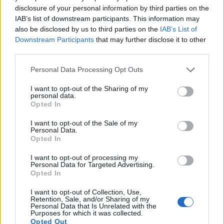
disclosure of your personal information by third parties on the
IAB’s list of downstream participants. This information may
lohran
2022. 07. 15. 19:21
also be disclosed by us to third parties on the
IAB’s List of
Downstream Participants
that may further disclose it to other
third parties.
Ha nem ez a kormán lenne a forint 300-340 lenne.
Infláció meg lágalább a fále
Personal Data Processing Opt Outs
2
1
Válasz erre
I want to opt-out of the Sharing of my
personal data.
Opted In
lohran
2022. 07. 15. 23:36
I want to opt-out of the Sale of my
Personal Data.
Kezdem azt érezni túlhúzták a kenyér és többi áremelést.
Opted In
Az Aldi is drága lett,gyengébb kinálat és magosabb árak miközben
I want to opt-out of processing my
fizetést ámelnek.
Personal Data for Targeted Advertising.
Nagyon rossz irány.
Opted In
Az egész kezd lehúzosdiho hasonlítani olyan recessziós ízű játék
I want to opt-out of Collection, Use,
kezd kialakulni
Retention, Sale, and/or Sharing of my
Personal Data that Is Unrelated with the
2
0
Válasz erre
Purposes for which it was collected.
Opted Out