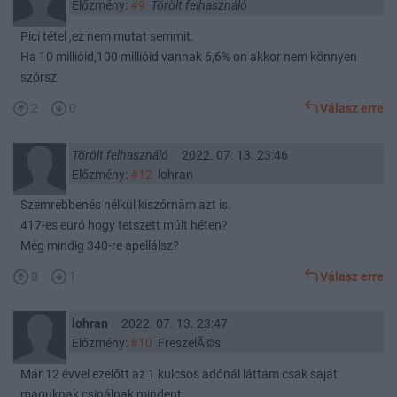
Előzmény:
#9
Törölt felhasználó
Pici tétel ,ez nem mutat semmit.
Ha 10 millióid,100 millióid vannak 6,6% on akkor nem könnyen
szórsz
2
0
Válasz erre
Törölt felhasználó
2022. 07. 13. 23:46
Előzmény:
#12
lohran
Szemrebbenés nélkül kiszórnám azt is.
417-es euró hogy tetszett múlt héten?
Még mindig 340-re apellálsz?
0
1
Válasz erre
lohran
2022. 07. 13. 23:47
Előzmény:
#10
FreszelÃ©s
Már 12 évvel ezelőtt az 1 kulcsos adónál láttam csak saját
maguknak csinálnak mindent.