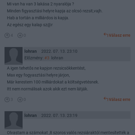
Mi van ha van 3 lakása 2 nyaralója ?
Minden figyasztási helyre kapja az olcsó rezsit,vajh.
Hab a tortán a milliárdos is kapja.
Az egész egy kalap sz@r
4
0
Válasz erre
lohran
2022. 07. 13. 23:10
Előzmény:
#3
lohran
A igen tehetős ne kapjon rezsicsökkentést,
Max egy fogyasztási helyre járjon,
Már kerestem 100 milliárdokat a költségvetésnek.
Itt nem normálisak azok akik ezt nem látják.
3
0
Válasz erre
lohran
2022. 07. 13. 23:19
Olvastam a számokat ,8 szoros valós rezsiáraktól mentesítették a