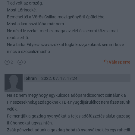
Tied volt az ország.
Most Lőrinceké.
Bemehettél a Vörös Csillag mozi gyönyörű épületébe.
Most a luxusszállóba már nem.
Ne nézd le ezeket mert ez maga az élet és semmi köze a mai
rendszerhö.
Ne a birka Fityesz szavazókkal foglalkozz,azoknak semmi köze
nincs a szociálizmushó
2
0
Válasz erre
lohran
2022. 07. 17. 17:24
Na az nem megy,hogy egykulcsos adóparadicsomot csinálunk a
Fineszeseknek,gazdagoknak,TB-t,nyugdíjjárulékot nem fizettetünk
velük.
Felmentjük a gazdag nyanyákat a teljes adófüzzetés alul,a gazdag
ifjúhoncokat ugyszintén.
Zsák pénzeket adunk a gazdag babázó nyanyáknak és egy rahedli