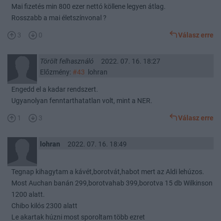
Mai fizetés min 800 ezer nettó köllene legyen átlag.
Rosszabb a mai életszínvonal ?
3
0
Válasz erre
Törölt felhasználó
2022. 07. 16. 18:27
Előzmény:
#43
lohran
Engedd el a kadar rendszert.
Ugyanolyan fenntarthatatlan volt, mint a NER.
1
3
Válasz erre
lohran
2022. 07. 16. 18:49
Tegnap kihagytam a kávét,borotvát,habot mert az Aldi lehúzos.
Most Auchan banán 299,borotvahab 399,borotva 15 db Wilkinson
1200 alatt.
Chibo kilós 2300 alatt
Le akartak húzni most sporoltam több ezret