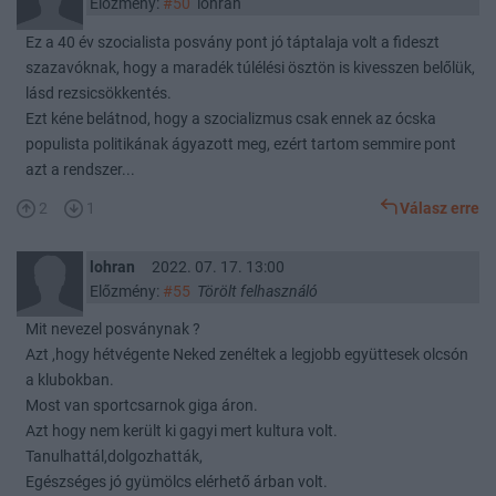
Előzmény:
#50
lohran
Ez a 40 év szocialista posvány pont jó táptalaja volt a fideszt
szazavóknak, hogy a maradék túlélési ösztön is kivesszen belőlük,
lásd rezsicsökkentés.
Ezt kéne belátnod, hogy a szocializmus csak ennek az ócska
populista politikának ágyazott meg, ezért tartom semmire pont
azt a rendszer...
2
1
Válasz erre
lohran
2022. 07. 17. 13:00
Előzmény:
#55
Törölt felhasználó
Mit nevezel posványnak ?
Azt ,hogy hétvégente Neked zenéltek a legjobb együttesek olcsón
a klubokban.
Most van sportcsarnok giga áron.
Azt hogy nem került ki gagyi mert kultura volt.
Tanulhattál,dolgozhatták,
Egészséges jó gyümölcs elérhető árban volt.