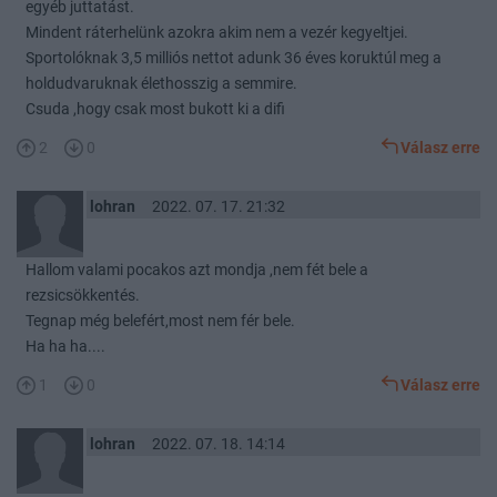
egyéb juttatást.
Mindent ráterhelünk azokra akim nem a vezér kegyeltjei.
Sportolóknak 3,5 milliós nettot adunk 36 éves koruktúl meg a
holdudvaruknak élethosszig a semmire.
Csuda ,hogy csak most bukott ki a difi
2
0
Válasz erre
lohran
2022. 07. 17. 21:32
Hallom valami pocakos azt mondja ,nem fét bele a
rezsicsökkentés.
Tegnap még belefért,most nem fér bele.
Ha ha ha....
1
0
Válasz erre
lohran
2022. 07. 18. 14:14