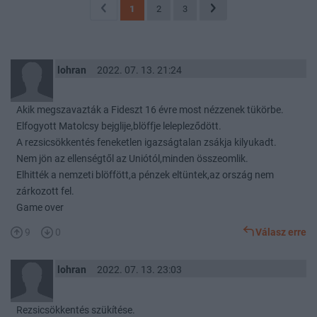
1
2
3
lohran
2022. 07. 13. 21:24
Akik megszavazták a Fideszt 16 évre most nézzenek tükörbe.
Elfogyott Matolcsy bejglije,blöffje lelepleződött.
A rezsicsökkentés feneketlen igazságtalan zsákja kilyukadt.
Nem jön az ellenségtől az Uniótól,minden összeomlik.
Elhitték a nemzeti blöffött,a pénzek eltüntek,az ország nem
zárkozott fel.
Game over
9
0
Válasz erre
lohran
2022. 07. 13. 23:03
Rezsicsökkentés szükítése.