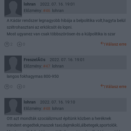
lohran
2022. 07. 16. 19:01
Előzmény:
#46
lohran
A Kádár rendszer legnagyobb hibája a belpolitika volt,hagyta belül
szétrohasztani az erkölcsöt és lopni.
Most ugyanez van csak többszörösen és a külpolitika is szar
2
0
Válasz erre
FreszelÃ©s
2022. 07. 16. 19:01
Előzmény:
#47
lohran
langos fokhagymas 800-950
0
0
Válasz erre
lohran
2022. 07. 16. 19:10
Előzmény:
#48
lohran
Ott azt mondták szociálizmust építünk közben a heréknek
mindent engedtek,maszek taxi,dajmikoló,álbetegek,sportolók.