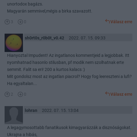
unortodox bagázs.
Magyarán semmivel,mégis a birka szavazott.
3
0
Válasz erre
sh0rt0s_r0b0t_v0.42
2022. 07. 15. 09:33
Hianyoztal Impudent! Az ingatlanos kommentjeid a legjobbak. Itt
nyomhatnad hasonlo stilusban, pf modik nem szolhatnak erte
semmit. Falit sa eri! 200 a kurtos kalacs :)
Mit gondolsz most az ingatlan piacrol? Hogy fog leereszteni a lufi?
Ha egyaltalan...
2
0
Válasz erre
lohran
2022. 07. 15. 13:04
A legagymosottabb fanatikusok kimagyarázzák a disznóságokat.
Ukrajna a hibás,