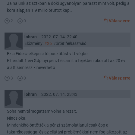
Ja nalunk az sztkban a doki ugyanolyan paraszt mint volt, pedig a
kora alapjan 1.9 millio bruttot kap..
2
0
Válasz erre
lohran
2022. 07. 14. 22:40
Előzmény:
#26
Törölt felhasználó
Ez a Fidesz elképesztő pusztítást vitt végbe.
Elherdált 1 évi Gdp nyi pénzt és amit a fejekben okozott az 20 év
alatt sem lesz kiheverhető
3
0
Válasz erre
lohran
2022. 07. 14. 23:43
Soha nem támogattam volna a rezsit.
Nincs oka.
Mindenkihö öntötték a pénzt számolatlanul csak épp a
takarékossággal és az ellátási problémákkal nem foglalkozott az