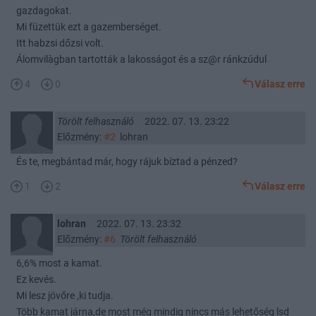
gazdagokat.
Mi füzettük ezt a gazemberséget.
Itt habzsi dőzsi volt.
Álomvilàgban tartották a lakosságot és a sz@r ránkzúdul
4
0
Válasz erre
Törölt felhasználó
2022. 07. 13. 23:22
Előzmény:
#2
lohran
És te, megbántad már, hogy rájuk bíztad a pénzed?
1
2
Válasz erre
lohran
2022. 07. 13. 23:32
Előzmény:
#6
Törölt felhasználó
6,6% most a kamat.
Ez kevés.
Mi lesz jövőre ,ki tudja.
Több kamat járna,de most még mindig nincs más lehetőség lsd