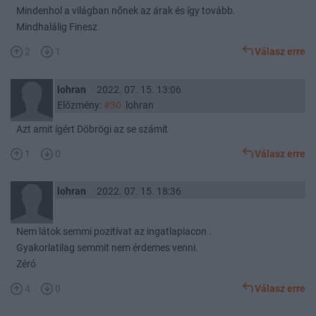
Mindenhol a világban nőnek az árak és így tovább.
Mindhalálig Finesz
2
1
Válasz erre
lohran
2022. 07. 15. 13:06
Előzmény:
#30
lohran
Azt amit ígért Döbrögi az se számít
1
0
Válasz erre
lohran
2022. 07. 15. 18:36
Nem látok semmi pozitívat az ingatlapiacon .
Gyakorlatilag semmit nem érdemes venni.
Zéró
4
0
Válasz erre