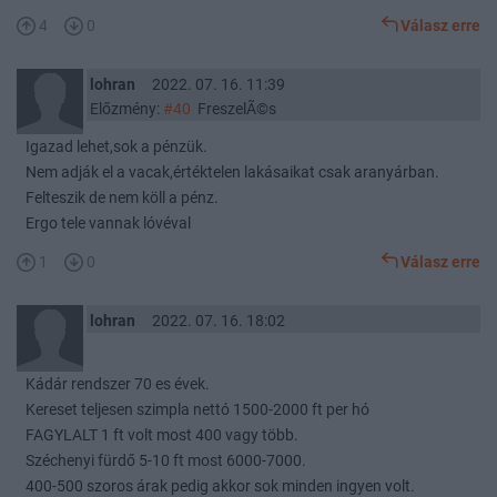
4
0
Válasz erre
lohran
2022. 07. 16. 11:39
Előzmény:
#40
FreszelÃ©s
Igazad lehet,sok a pénzük.
Nem adják el a vacak,értéktelen lakásaikat csak aranyárban.
Felteszik de nem köll a pénz.
Ergo tele vannak lóvéval
1
0
Válasz erre
lohran
2022. 07. 16. 18:02
Kádár rendszer 70 es évek.
Kereset teljesen szimpla nettó 1500-2000 ft per hó
FAGYLALT 1 ft volt most 400 vagy több.
Széchenyi fürdő 5-10 ft most 6000-7000.
400-500 szoros árak pedig akkor sok minden ingyen volt.