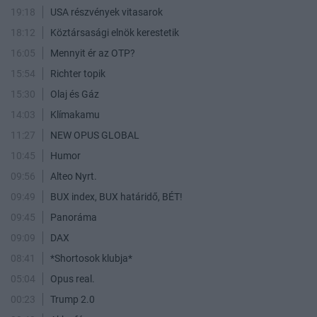
19:18
USA részvények vitasarok
18:12
Köztársasági elnök kerestetik
16:05
Mennyit ér az OTP?
15:54
Richter topik
15:30
Olaj és Gáz
14:03
Klímakamu
11:27
NEW OPUS GLOBAL
10:45
Humor
09:56
Alteo Nyrt.
09:49
BUX index, BUX határidő, BÉT!
09:45
Panoráma
09:09
DAX
08:41
*Shortosok klubja*
05:04
Opus real.
00:23
Trump 2.0