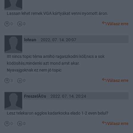
Lassan lehet remek VGA kártyákat venni nyomott áron.
0
0
Válasz erre
lohran
2022. 07. 14. 20:07
Itt nincs topic téma amihö ragaszkodni köll,nics a sok
ködösítés,mindenki azt mond amit akar.
Nyavajgoknak ez nem jó topic
3
0
Válasz erre
FreszelÃ©s
2022. 07. 14. 20:24
Lesz telekaron agglos kadarkocka elado 1-2 even belul?
0
0
Válasz erre