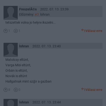
FreszelÃ©s
2022. 07. 13. 23:39
Előzmény:
#3
lohran
tetszettek volna jo helyre ikszelni...
1
1
Válasz erre
lohran
2022. 07. 13. 23:40
Matolcsy eltünt,
Varga Misi eltünt,
Orbán is eltünt,
Novák is eltünt
Hallgatnak mint sz@r a gazban
8
0
Válasz erre
lohran
2022. 07. 13. 23:44