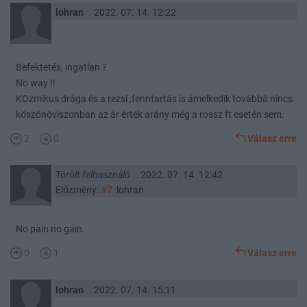
lohran
2022. 07. 14. 12:22
Befektetés, ingatlan ?
No way !!
KOzmikus drága és a rezsi ,fenntartás is ámelkedik továbbá nincs
köszönöviszonban az ár érték arány még a rossz ft esetén sem.
2
0
Válasz erre
Törölt felhasználó
2022. 07. 14. 12:42
Előzmény:
#7
lohran
No pain no gain.
0
1
Válasz erre
lohran
2022. 07. 14. 15:11