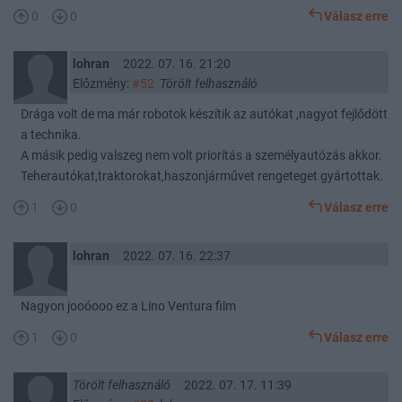
0
0
Válasz erre
lohran
2022. 07. 16. 21:20
Előzmény:
#52
Törölt felhasználó
Drága volt de ma már robotok készítik az autókat ,nagyot fejlődött
a technika.
A másik pedig valszeg nem volt priorítás a személyautózás akkor.
Teherautókat,traktorokat,haszonjárművet rengeteget gyártottak.
1
0
Válasz erre
lohran
2022. 07. 16. 22:37
Nagyon jooóooo ez a Lino Ventura film
1
0
Válasz erre
Törölt felhasználó
2022. 07. 17. 11:39