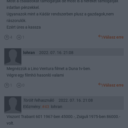
Most a családokat támogatják de most is a heréket támogatjàk
irdatlan pénzekkel.
Ugyanazok mint a Kádár rendszerben plusz a gazdagok,nem
rászorulók.
Ezért üres a kassza
4
1
Válasz erre
lohran
2022. 07. 16. 21:08
Megnézzük a Lino Ventura filmet a Duna tv-ben.
Végre egy filmhö hasonló valami
1
0
Válasz erre
Törölt felhasználó
2022. 07. 16. 21:08
Előzmény:
#43
lohran
Viszont Trabant 601 1967-ben 45000.-, Zsiguli 1975-ben 86000.-
volt.