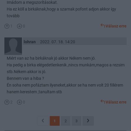
Imádom a megszorításokat.
Ha ez köll a birkáknak,hogy a szarnak pofont adjon akkor így
tovább
1
0
Válasz erre
lohran
2022. 07. 18. 14:20
Miért van az ha birkáknak jó akkor Nékem nem jó.
Ha pedig a birka elégedetlenkenik ,nincs munkám,magos a rezsim
stb.Nékem akkor is jó.
Bennem van a hiba ?
Én soha nem pofáztam ilyeneket,akkor se ha nem volt 20 fillérem
hanem kerestem ,tanultam stb
2
0
Válasz erre
1
2
3