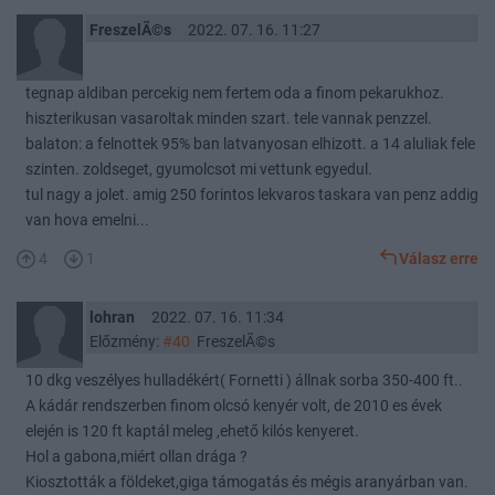
FreszelÃ©s
2022. 07. 16. 11:27
tegnap aldiban percekig nem fertem oda a finom pekarukhoz.
hiszterikusan vasaroltak minden szart. tele vannak penzzel.
balaton: a felnottek 95% ban latvanyosan elhizott. a 14 aluliak fele
szinten. zoldseget, gyumolcsot mi vettunk egyedul.
tul nagy a jolet. amig 250 forintos lekvaros taskara van penz addig
van hova emelni...
4
1
Válasz erre
lohran
2022. 07. 16. 11:34
Előzmény:
#40
FreszelÃ©s
10 dkg veszélyes hulladékért( Fornetti ) állnak sorba 350-400 ft..
A kádár rendszerben finom olcsó kenyér volt, de 2010 es évek
elején is 120 ft kaptál meleg ,ehető kilós kenyeret.
Hol a gabona,miért ollan drága ?
Kiosztották a földeket,giga támogatás és mégis aranyárban van.