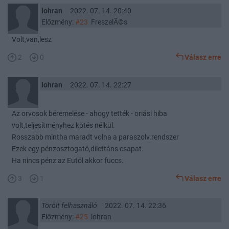
lohran
2022. 07. 14. 20:40
Előzmény:
#23
FreszelÃ©s
Volt,van,lesz
2
0
Válasz erre
lohran
2022. 07. 14. 22:27
Az orvosok béremelése - ahogy tették - oriási hiba
volt,teljesítményhez kötés nélkül.
Rosszabb mintha maradt volna a paraszolv.rendszer
Ezek egy pénzosztogató,dilettáns csapat.
Ha nincs pénz az Eutól akkor fuccs.
3
1
Válasz erre
Törölt felhasználó
2022. 07. 14. 22:36
Előzmény:
#25
lohran