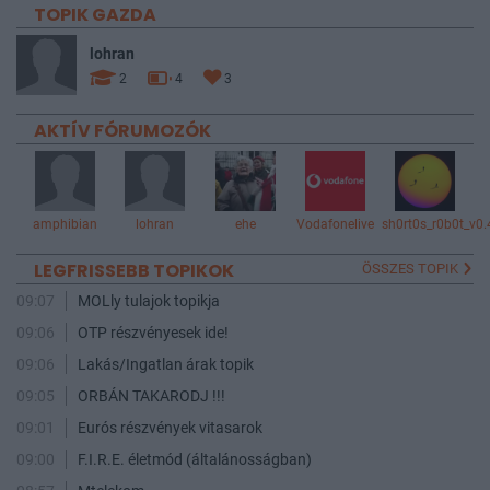
TOPIK GAZDA
lohran
2
4
3
AKTÍV FÓRUMOZÓK
amphibian
lohran
ehe
Vodafonelive
sh0rt0s_r0b0t_v0.
LEGFRISSEBB TOPIKOK
ÖSSZES TOPIK
09:07
MOLly tulajok topikja
09:06
OTP részvényesek ide!
09:06
Lakás/Ingatlan árak topik
09:05
ORBÁN TAKARODJ !!!
09:01
Eurós részvények vitasarok
09:00
F.I.R.E. életmód (általánosságban)