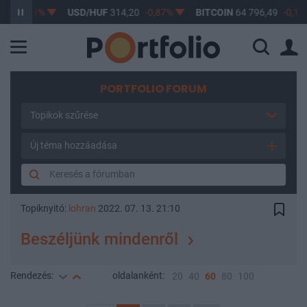
-0,61%
USD/HUF
314,20
-0,87%
BITCOIN
64 796,49
-0,17%
PORTFOLIO FORUM
Topikok szűrése
Új téma hozzáadása
Topiknyitó:
lohran
2022. 07. 13. 21:10
Beszéljünk mindenről
Rendezés:
oldalanként:
20
40
60
80
100