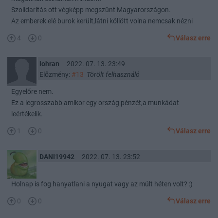
Szolidaritás ott végképp megszünt Magyarországon.
Az emberek elé burok került,látni köllött volna nemcsak nézni
4
0
Válasz erre
lohran
2022. 07. 13. 23:49
Előzmény:
#13
Törölt felhasználó
Egyelőre nem.
Ez a legrosszabb amikor egy ország pénzét,a munkádat
leértékelik.
1
0
Válasz erre
DANI19942
2022. 07. 13. 23:52
Holnap is fog hanyatlani a nyugat vagy az múlt héten volt? :)
0
0
Válasz erre