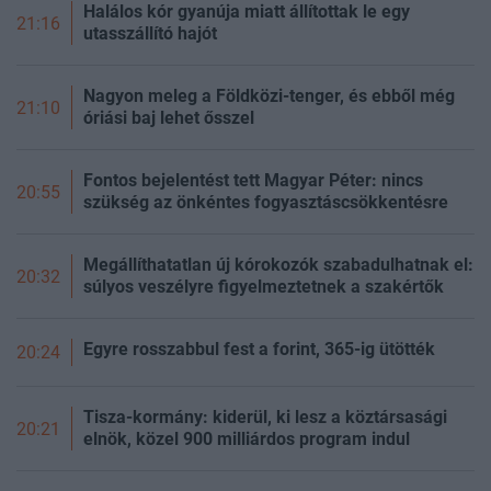
Halálos kór gyanúja miatt állítottak le egy
21:16
utasszállító hajót
Nagyon meleg a Földközi-tenger, és ebből még
21:10
óriási baj lehet ősszel
Fontos bejelentést tett Magyar Péter: nincs
20:55
szükség az önkéntes fogyasztáscsökkentésre
Megállíthatatlan új kórokozók szabadulhatnak el:
20:32
súlyos veszélyre figyelmeztetnek a szakértők
Egyre rosszabbul fest a forint, 365-ig ütötték
20:24
Tisza-kormány: kiderül, ki lesz a köztársasági
20:21
elnök, közel 900 milliárdos program indul