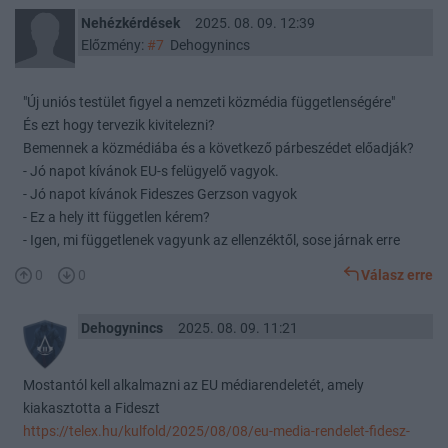
Nehézkérdések
2025. 08. 09. 12:39
Előzmény:
#7
Dehogynincs
"Új uniós testület figyel a nemzeti közmédia függetlenségére"
És ezt hogy tervezik kivitelezni?
Bemennek a közmédiába és a következő párbeszédet előadják?
- Jó napot kívánok EU-s felügyelő vagyok.
- Jó napot kívánok Fideszes Gerzson vagyok
- Ez a hely itt független kérem?
- Igen, mi függetlenek vagyunk az ellenzéktől, sose járnak erre
0
0
Válasz erre
Dehogynincs
2025. 08. 09. 11:21
Mostantól kell alkalmazni az EU médiarendeletét, amely
kiakasztotta a Fideszt
https://telex.hu/kulfold/2025/08/08/eu-media-rendelet-fidesz-