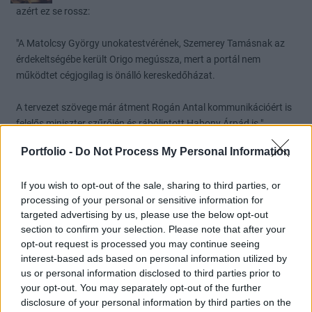
azért ez se rossz:
"A Matolcsy György unokatestvérének, Szemerey Tamásnak az
érdekeltségébe került Origo megússza, mert a portál nem
működtet cégjogilag is önálló kereskedőházat.
A tervezet szövege már átment Rogán Antal kommunikációért is
felelős miniszter szűrőjén és rábólintott Habony Árpád is."
0
0
Válasz erre
Portfolio -
Do Not Process My Personal Information
elemes
2016. 03. 18. 12:54
If you wish to opt-out of the sale, sharing to third parties, or
processing of your personal or sensitive information for
Előzmény:
#1
portfolio
targeted advertising by us, please use the below opt-out
miért előnyösebb, ha az RTL sok kicsi cégre bontja magát és ezek
section to confirm your selection. Please note that after your
között üzletel?
opt-out request is processed you may continue seeing
interest-based ads based on personal information utilized by
0
0
Válasz erre
us or personal information disclosed to third parties prior to
your opt-out. You may separately opt-out of the further
Pajtika
2016. 03. 18. 10:36
disclosure of your personal information by third parties on the