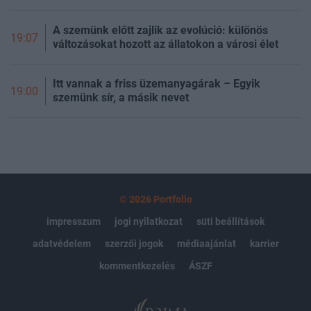
A szemünk előtt zajlik az evolúció: különös
19:07
változásokat hozott az állatokon a városi élet
Itt vannak a friss üzemanyagárak – Egyik
19:00
szemünk sír, a másik nevet
© 2026 Portfolio
impresszum
jogi nyilatkozat
süti beállítások
adatvédelem
szerzői jogok
médiaajánlat
karrier
kommentkezelés
ÁSZF