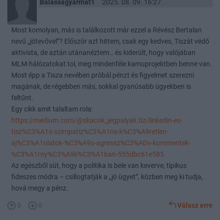
Balassagyarmat1
2025. 08. 09. 16:27
Most komolyan, más is találkozott már ezzel a Révész Bertalan
nevű „jótevővel”? Először azt hittem, csak egy kedves, Tiszát védő
aktivista, de aztán utánanéztem… és kiderült, hogy valójában
MLM-hálózatokat tol, meg mindenféle kamuprojektben benne van.
Most épp a Tisza nevében próbál pénzt és figyelmet szerezni
magának, de régebben más, sokkal gyanúsabb ügyekben is
feltűnt.
Egy cikk amit talaltam rola:
https://medium.com/@skacok_jegpalyak.0z/linkedin-es-
tisz%C3%A1s-szimpatiz%C3%A1ns-k%C3%A9retlen-
aj%C3%A1nlatok-%C3%A9s-agressz%C3%ADv-kommentek-
%C3%A1rny%C3%A9k%C3%A1ban-555dbc61e585
Az egészből süt, hogy a politika is bele van keverve, tipikus
fideszes módra – csillogtatják a „jó ügyet”, közben meg ki tudja,
hová megy a pénz.
0
0
Válasz erre