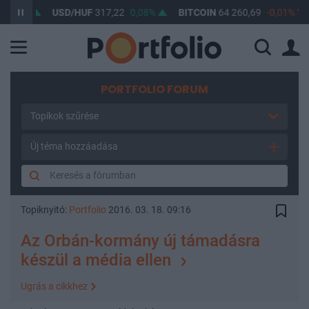
,02%
USD/HUF
317,22
0,08%
BITCOIN
64 260,69
-0,01%
PORTFOLIO FORUM
Topikok szűrése
Új téma hozzáadása
Topiknyitó:
Portfolio
2016. 03. 18. 09:16
Az Orbán-kormány új támadásra
készül a média ellen
Ugrás a cikkhez