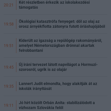
Két részletben érkezik az iskolakezdési
20:21
támogatás
Ökológiai katasztrófa fenyeget: dől az olaj az
19:58
orosz árnyékflotta zátonyra futott óriáshajójából
Kiderült az igazság a repülőgép rakományáról,
amelyet Németországban drónnal akartak
19:51
felrobbantani
Új iráni tervezet látott napvilágot a Hormuzi-
19:45
szorosról, ugrik is az olajár
Lannert Judit elmondta, hogy alakítják át az
19:35
iskolák irányítását
Jó hírt közölt Orbán Anita: stabilizálódott a
19:11
vízhozam Szlovákia felől