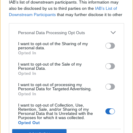
Előzmény:
#1
portfolio
IAB’s list of downstream participants. This information may
also be disclosed by us to third parties on the
IAB’s List of
Az átláthatóan működő, a részvényeseknek elszámolással tartozó
Downstream Participants
that may further disclose it to other
médiavállalatok nem tehetik meg, hogy strómanokra bízzák a
third parties.
cégüket. Tehát őket hátrányosan érintheti a javaslat, a mutyizók
Personal Data Processing Opt Outs
viszont jól járnak
I want to opt-out of the Sharing of my
EZ A FIDESZ :-((
personal data.
Opted In
2
0
Válasz erre
I want to opt-out of the Sale of my
Personal Data.
Opted In
TOPIK GAZDA
I want to opt-out of processing my
Portfolio
Personal Data for Targeted Advertising.
4
5
1
Opted In
I want to opt-out of Collection, Use,
AKTÍV FÓRUMOZÓK
Retention, Sale, and/or Sharing of my
Personal Data that Is Unrelated with the
Purposes for which it was collected.
Opted Out
Dehogynincs
Portfolio
Pajtika
elemes
Bekre_Pal