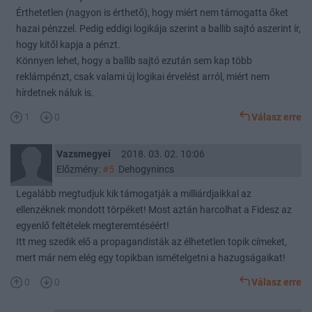
Érthetetlen (nagyon is érthető), hogy miért nem támogatta őket
hazai pénzzel. Pedig eddigi logikája szerint a ballib sajtó aszerint ír,
hogy kitől kapja a pénzt.
Könnyen lehet, hogy a ballib sajtó ezután sem kap több
reklámpénzt, csak valami új logikai érvelést arról, miért nem
hírdetnek náluk is.
1
0
Válasz erre
Vazsmegyei
2018. 03. 02. 10:06
Előzmény:
#5
Dehogynincs
Legalább megtudjuk kik támogatják a milliárdjaikkal az
ellenzéknek mondott törpéket! Most aztán harcolhat a Fidesz az
egyenlő feltételek megteremtéséért!
Itt meg szedik elő a propagandisták az élhetetlen topik címeket,
mert már nem elég egy topikban ismételgetni a hazugságaikat!
0
0
Válasz erre