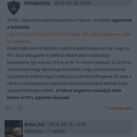
Dehogynincs
2018. 03. 02. 09:50
Az RTL olyan versenybe kényszeríti a Fideszt, amelyben
egyenlőek
a feltételek
http://hvg.hu/itthon/20180124_Fidesz_RTL_Klub_kampany_rekla
m_valasztas
Elsőre talán nem is látható, mekkora jelentősége vannak, hogy az
RTL Klub befogadta a politikai reklámokat a választási
kampányra. Így tesz az ATV is, a Hír Tv viszont passzol. A 2018-as
választások nagy újdonsága lesz tehát, hogy az esti sorozatok
szünetében is lehet majd találkozni a pártok kisfilmjeivel. És ezek a
néhány másodperces üzenetek szinte mindenkihez elérnek majd,
egyenlő feltételek mellett.
A Fidesz négyéves munkáját tette
tönkre az RTL egyetlen lépéssel.
0
1
Válasz erre
Bekre_Pal
2016. 03. 18. 14:59
Előzmény:
#3
elemes