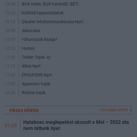
19:28
BUX index, BUX határidő, BÉT!
19:22
Külföldi tapasztalatok
19:15
Gloster Infokommunikációs Nyrt.
18:58
Akkocska
18:57
*Shortosok klubja*
18:23
Humor
17:50
Tréder Topik :o)
17:15
Alteo Nyrt.
17:06
ÉPDUFERR Nyrt.
17:05
Appeninn topik
16:39
Richter topik
FRISS HÍREK
TOVÁBBI HÍREK
Hatalmas meglepetést okozott a Mol – 2022 óta
01:05
nem láttunk ilyet