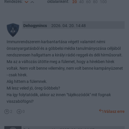
Rendezés:
oldalanként:
20
40
60
80
100
Dehogynincs
2026. 04. 20. 14:48
Immunrendszerem karbantartása végett valamint némi
önsanyargatásból és a göbbelsi média tanulmányozása céljából
rendszeresen hallgattam a királyi rádió reggeli és déli hírműsorait.
Ma az a változás ütötte meg a fülemet, hogy a hírekben hírek
voltak. Nem volt benne vélemény, nem volt benne kampányüzenet
- csak hírek.
Alig hittem a fülemnek.
Mi lesz veled jó, öreg Göbbels?
Ha így folytatódik, akkor az innen "tájékozódók" mit fognak
visszaböfögni?
2
0
Válasz erre