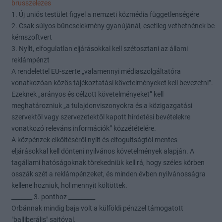
brusszelezes
1. Új uniós testület figyel a nemzeti közmédia függetlenségére
2. Csak súlyos bűncselekmény gyanújánál, esetileg vethetnének be
kémszoftvert
3. Nyílt, elfogulatlan eljárásokkal kell szétosztani az állami
reklámpénzt
A rendelettel EU-szerte „valamennyi médiaszolgáltatóra
vonatkozóan közös tájékoztatási követelményeket kell bevezetni”.
Ezeknek „arányos és célzott követelményeket” kell
meghatározniuk „a tulajdonviszonyokra és a közigazgatási
szervektől vagy szervezetektől kapott hirdetési bevételekre
vonatkozó releváns információk” közzétételére.
A közpénzek elköltéséről nyílt és elfogultságtól mentes
eljárásokkal kell dönteni nyilvános követelmények alapján. A
tagállami hatóságoknak törekedniük kell rá, hogy széles körben
osszák szét a reklámpénzeket, és minden évben nyilvánosságra
kellene hozniuk, hol mennyit költöttek.
_______ 3. ponthoz _________
Orbánnak mindig baja volt a külföldi pénzzel támogatott
"balliberális" sajtóval.