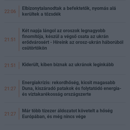
Elbizonytalanodtak a befektetők, nyomás alá
22:06
kerültek a tőzsdék
Két napja lángol az oroszok legnagyobb
finomítója, készül a végső csata az ukrán
21:51
erődvárosért - Híreink az orosz-ukrán háborúból
csütörtökön
Kiderült, kiben bíznak az ukránok leginkább
21:51
Energiakrízis: rekordhőség, kicsit magasabb
Duna, kiszáradó patakok és folytatódó energia-
21:27
és víztakarékosság országszerte
Már több tízezer áldozatot követelt a hőség
21:27
Európában, és még nincs vége