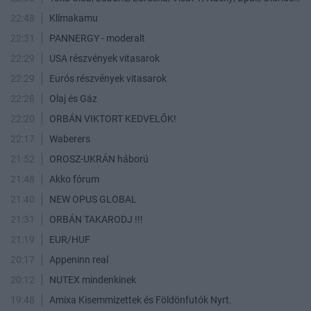
22:48
Klímakamu
22:31
PANNERGY - moderalt
22:29
USA részvények vitasarok
22:29
Eurós részvények vitasarok
22:28
Olaj és Gáz
22:20
ORBÁN VIKTORT KEDVELŐK!
22:17
Waberers
21:52
OROSZ-UKRÁN háború
21:48
Akko fórum
21:40
NEW OPUS GLOBAL
21:31
ORBÁN TAKARODJ !!!
21:19
EUR/HUF
20:17
Appeninn real
20:12
NUTEX mindenkinek
19:48
Amixa Kisemmizettek és Földönfutók Nyrt.