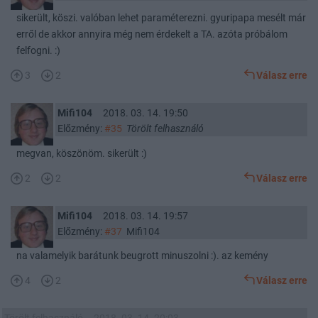
sikerült, köszi. valóban lehet paraméterezni. gyuripapa mesélt már
erről de akkor annyira még nem érdekelt a TA. azóta próbálom
felfogni. :)
3
2
Válasz erre
Mifi104
2018. 03. 14. 19:50
Előzmény:
#35
Törölt felhasználó
megvan, köszönöm. sikerült :)
2
2
Válasz erre
Mifi104
2018. 03. 14. 19:57
Előzmény:
#37
Mifi104
na valamelyik barátunk beugrott minuszolni :). az kemény
4
2
Válasz erre