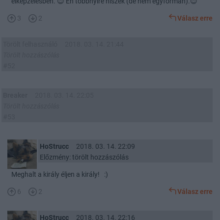
elképzelésben. 😊 Én többnyire hiszek (de nem egyformán).😊
3
2
Válasz erre
Törölt felhasználó
2018. 03. 14. 21:44
Törölt hozzászólás
#52
Breaker
2018. 03. 14. 22:05
Törölt hozzászólás
#53
HoStrucc
2018. 03. 14. 22:09
Előzmény: törölt hozzászólás
Meghalt a király éljen a király! :)
6
2
Válasz erre
HoStrucc
2018. 03. 14. 22:16