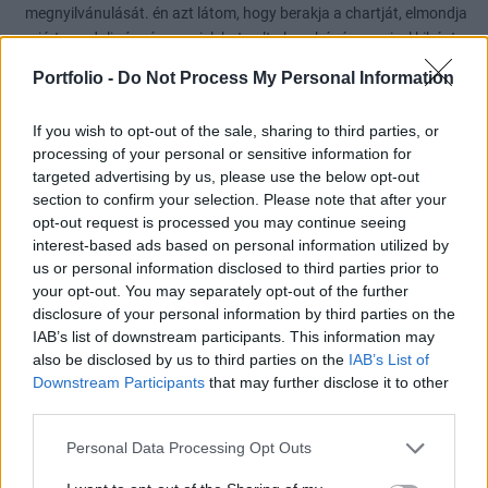
megnyilvánulását. én azt látom, hogy berakja a chartját, elmondja
miért gondolja így és ennyi. lehet volt olyan húzása amivel kihúzta
a gyufát, nem tudom. szóval ja.
Portfolio -
Do Not Process My Personal Information
4
2
Válasz erre
If you wish to opt-out of the sale, sharing to third parties, or
processing of your personal or sensitive information for
Want_to_win
2018. 03. 14. 20:16
targeted advertising by us, please use the below opt-out
Előzmény:
#40
Mifi104
section to confirm your selection. Please note that after your
Roppant kártékonyak, mert az olyan Juli néniket mint én tönkre
opt-out request is processed you may continue seeing
interest-based ads based on personal information utilized by
vágják pszichésen. Így is bizonytalan vagyok jól döntöttem-e, nem
us or personal information disclosed to third parties prior to
ha percenként azt erősítik, hogy tuti nem. :)
your opt-out. You may separately opt-out of the further
5
2
Válasz erre
disclosure of your personal information by third parties on the
IAB’s list of downstream participants. This information may
also be disclosed by us to third parties on the
IAB’s List of
polkiop
2018. 03. 14. 20:21
Downstream Participants
that may further disclose it to other
third parties.
Personal Data Processing Opt Outs
Az jutott az eszembe, hogy mi van akkor ha szeretnének egy "stabil
árat", kondjuk 620 körülit belőni. Így a választásokig véletlenül se