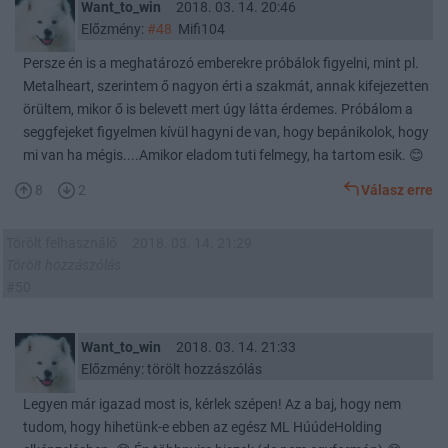
Want_to_win
2018. 03. 14. 20:46
Előzmény:
#48
Mifi104
Persze én is a meghatározó emberekre próbálok figyelni, mint pl.
Metalheart, szerintem ő nagyon érti a szakmát, annak kifejezetten
örültem, mikor ő is belevett mert úgy látta érdemes. Próbálom a
seggfejeket figyelmen kívül hagyni de van, hogy bepánikolok, hogy
mi van ha mégis....Amikor eladom tuti felmegy, ha tartom esik. 😊
8
2
Válasz erre
Törölt felhasználó
2018. 03. 14. 21:29
Törölt hozzászólás
#50
Want_to_win
2018. 03. 14. 21:33
Előzmény: törölt hozzászólás
Legyen már igazad most is, kérlek szépen! Az a baj, hogy nem
tudom, hogy hihetünk-e ebben az egész ML HúúdeHolding