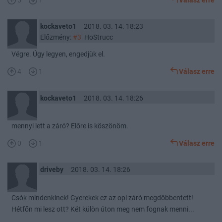
5
1
Válasz erre
kockaveto1
2018. 03. 14. 18:23
Előzmény:
#3
HoStrucc
Végre. Úgy legyen, engedjük el.
4
1
Válasz erre
kockaveto1
2018. 03. 14. 18:26
mennyi lett a záró? Előre is köszönöm.
0
1
Válasz erre
driveby
2018. 03. 14. 18:26
Csók mindenkinek! Gyerekek ez az opi záró megdöbbentett!
Hétfőn mi lesz ott? Két külön úton meg nem fognak menni...