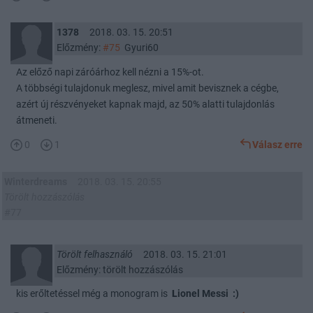
1378
2018. 03. 15. 20:51
Előzmény:
#75
Gyuri60
Az előző napi záróárhoz kell nézni a 15%-ot.
A többségi tulajdonuk meglesz, mivel amit bevisznek a cégbe,
azért új részvényeket kapnak majd, az 50% alatti tulajdonlás
átmeneti.
0
1
Válasz erre
Winterdreams
2018. 03. 15. 20:55
Törölt hozzászólás
#77
Törölt felhasználó
2018. 03. 15. 21:01
Előzmény: törölt hozzászólás
kis erőltetéssel még a monogram is
L
ionel
Messi :)