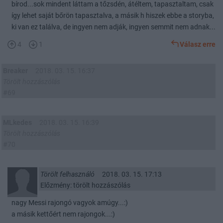
bírod...sok mindent láttam a tőzsdén, átéltem, tapasztaltam, csak
így lehet saját bőrön tapasztalva, a másik h hiszek ebbe a storyba,
ki van ez találva, de ingyen nem adják, ingyen semmit nem adnak...
4
1
Válasz erre
Breaker
2018. 03. 15. 16:37
Törölt hozzászólás
#69
MLkedes
2018. 03. 15. 16:39
Törölt hozzászólás
#70
Törölt felhasználó
2018. 03. 15. 17:13
Előzmény: törölt hozzászólás
nagy Messi rajongó vagyok amúgy...:)
a másik kettőért nem rajongok...:)