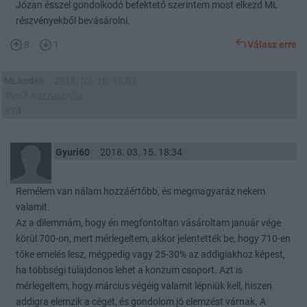
Józan ésszel gondolkodó befektető szerintem most elkezd ML
részvényekből bevásárolni.
8
1
Válasz erre
MLkedes
2018. 03. 15. 18:03
Törölt hozzászólás
#74
Gyuri60
2018. 03. 15. 18:34
Remélem van nálam hozzáértőbb, és megmagyaráz nekem
valamit.
Az a dilemmám, hogy én megfontoltan vásároltam január vége
körül 700-on, mert mérlegeltem, akkor jelentették be, hogy 710-en
tőke emelés lesz, mégpedig vagy 25-30% az addigiakhoz képest,
ha többségi tulajdonos lehet a konzum csoport. Azt is
mérlegeltem, hogy március végéig valamit lépniük kell, hiszen
addigra elemzik a céget, és gondolom jó elemzést várnak. A