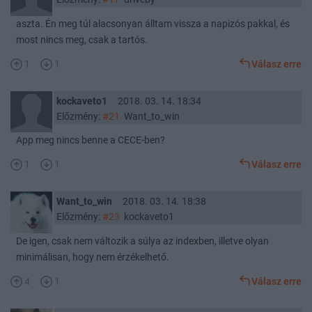
aszta. Én meg túl alacsonyan álltam vissza a napizós pakkal, és
most nincs meg, csak a tartós.
1
1
Válasz erre
kockaveto1
2018. 03. 14. 18:34
Előzmény:
#21
Want_to_win
App meg nincs benne a CECE-ben?
1
1
Válasz erre
Want_to_win
2018. 03. 14. 18:38
Előzmény:
#23
kockaveto1
De igen, csak nem változik a súlya az indexben, illetve olyan
minimálisan, hogy nem érzékelhető.
4
1
Válasz erre