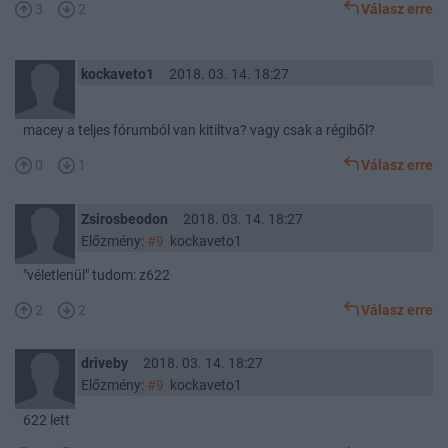
3
2
Válasz erre
kockaveto1
2018. 03. 14. 18:27
macey a teljes fórumból van kitiltva? vagy csak a régiből?
0
1
Válasz erre
Zsirosbeodon
2018. 03. 14. 18:27
Előzmény:
#9
kockaveto1
"véletlenül" tudom: z622
2
2
Válasz erre
driveby
2018. 03. 14. 18:27
Előzmény:
#9
kockaveto1
622 lett