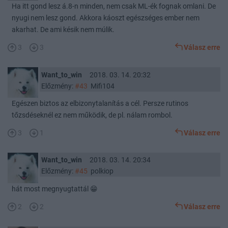
Ha itt gond lesz á.8-n minden, nem csak ML-ék fognak omlani. De
nyugi nem lesz gond. Akkora káoszt egészséges ember nem
akarhat. De ami késik nem múlik.
3
3
Válasz erre
Want_to_win
2018. 03. 14. 20:32
Előzmény:
#43
Mifi104
Egészen biztos az elbizonytalanítás a cél. Persze rutinos
tőzsdéseknél ez nem működik, de pl. nálam rombol.
3
1
Válasz erre
Want_to_win
2018. 03. 14. 20:34
Előzmény:
#45
polkiop
hát most megnyugtattál 😁
2
2
Válasz erre