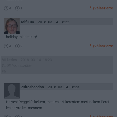
4
1
Válasz erre
Mifi104
2018. 03. 14. 18:22
holiday mindenki :)!
4
2
Válasz erre
MLkedes
2018. 03. 14. 18:23
Törölt hozzászólás
#6
Zsirosbeodon
2018. 03. 14. 18:23
Helyes! Reggel felkeltem, menten ezt kerestem mert nekem Peret-
len helyre kell mennem