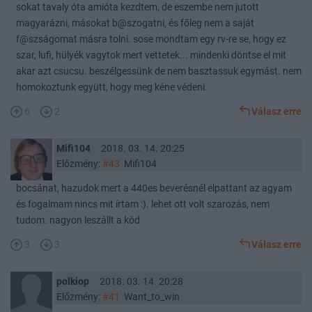
sokat tavaly óta amióta kezdtem, de eszembe nem jutott
magyarázni, másokat b@szogatni, és főleg nem a saját
f@szságomat másra tolni. sose mondtam egy rv-re se, hogy ez
szar, lufi, hülyék vagytok mert vettetek... mindenki döntse el mit
akar azt csucsu. beszélgessünk de nem basztassuk egymást. nem
homokoztunk együtt, hogy meg kéne védeni.
6
2
Válasz erre
Mifi104
2018. 03. 14. 20:25
Előzmény:
#43
Mifi104
bocsánat, hazudok mert a 440es beverésnél elpattant az agyam
és fogalmam nincs mit írtam :). lehet ott volt szarozás, nem
tudom. nagyon leszállt a köd
3
3
Válasz erre
polkiop
2018. 03. 14. 20:28
Előzmény:
#41
Want_to_win