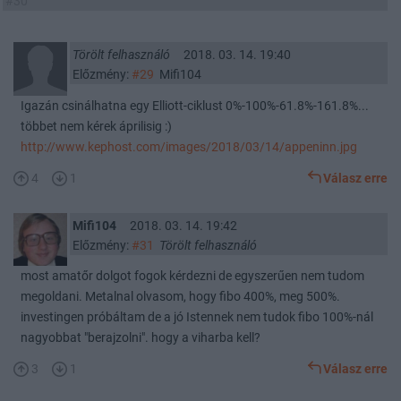
#30
Törölt felhasználó
2018. 03. 14. 19:40
Előzmény:
#29
Mifi104
Igazán csinálhatna egy Elliott-ciklust 0%-100%-61.8%-161.8%...
többet nem kérek áprilisig :)
http://www.kephost.com/images/2018/03/14/appeninn.jpg
4
1
Válasz erre
Mifi104
2018. 03. 14. 19:42
Előzmény:
#31
Törölt felhasználó
most amatőr dolgot fogok kérdezni de egyszerűen nem tudom
megoldani. Metalnal olvasom, hogy fibo 400%, meg 500%.
investingen próbáltam de a jó Istennek nem tudok fibo 100%-nál
nagyobbat "berajzolni". hogy a viharba kell?
3
1
Válasz erre