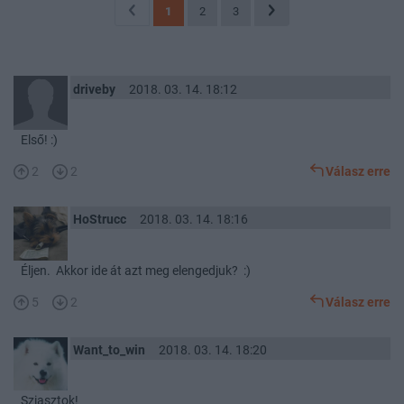
1
2
3
driveby
2018. 03. 14. 18:12
Első! :)
2
2
Válasz erre
HoStrucc
2018. 03. 14. 18:16
Éljen. Akkor ide át azt meg elengedjuk? :)
5
2
Válasz erre
Want_to_win
2018. 03. 14. 18:20
Sziasztok!