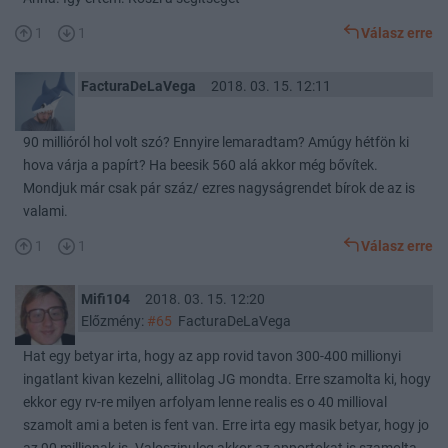
1
1
Válasz erre
FacturaDeLaVega
2018. 03. 15. 12:11
90 millióról hol volt szó? Ennyire lemaradtam? Amúgy hétfön ki
hova várja a papírt? Ha beesik 560 alá akkor még bővítek.
Mondjuk már csak pár száz/ ezres nagyságrendet bírok de az is
valami.
1
1
Válasz erre
Mifi104
2018. 03. 15. 12:20
Előzmény:
#65
FacturaDeLaVega
Hat egy betyar irta, hogy az app rovid tavon 300-400 millionyi
ingatlant kivan kezelni, allitolag JG mondta. Erre szamolta ki, hogy
ekkor egy rv-re milyen arfolyam lenne realis es o 40 millioval
szamolt ami a beten is fent van. Erre irta egy masik betyar, hogy jo