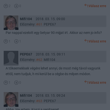
2
0
Válasz erre
Mifi104
2018. 03. 15. 09:00
Előzmény:
#61
PEPE67
Par nappal ezelott egy betyar 90 mijjat irt. Akkor az nem jo info?
1
1
Válasz erre
PEPE67
2018. 03. 15. 09:11
Előzmény:
#62
Mifi104
A tőkeemelések végére lehet annyi, de most még tàvol vagyunk
ettől, nem tudjuk, h mi kerül be a cégbe és milyen módon.
1
0
Válasz erre
Mifi104
2018. 03. 15. 09:24
Előzmény:
#63
PEPE67
Ahha. Igy ertem. Koszi a segitseget