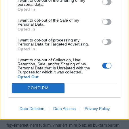
I want to opt-out of the Sharing of my
száll el, ha meg az nem úgy alakul, a 400 körüli alj nem olyan
personal data.
Opted In
vészes, már láttuk.
Egyébiránt csak én látom pénzégetésnek ami most folyik?
I want to opt-out of the Sale of my
A 20 millió közkezet az elmúlt 126 befektetési napon (amióta az
Personal Data.
Opted In
árfolyam 400 fölött van) 4x megforgatták. Egész pontosan 76.9
millió adás-vétel történt. Mindkét irányban elkoptatták a
I want to opt-out of processing my
csúcsokat.
Personal Data for Targeted Advertising.
Opted In
Illene már stabilizálódni úgy 1200 körül. :)
I want to opt-out of Collection, Use,
8
1
Válasz erre
Retention, Sale, and/or Sharing of my
Personal Data that Is Unrelated with the
Purposes for which it was collected.
Mifi104
2018. 03. 14. 20:22
Opted Out
Előzmény:
#41
Want_to_win
CONFIRM
lehet, hogy ez a céljuk. fene tudja. nem tudom mi vezérli ezeket az
embereket. Fedorral tavaly nyáron pl volt pár jó beszélgetésem.
akkor az Opimusosok nem csipték mert ledumáló. akkor úgy
Data Deletion
Data Access
Privacy Policy
láttam semmi rosszat nem mond, csak próbált a helyzethez
alkalmazkodni. aztán lehet ott is volt olyan ami elkerülte a
figyelmemet, nem tudom. vihar érti mire jó ez. én buktam baromi