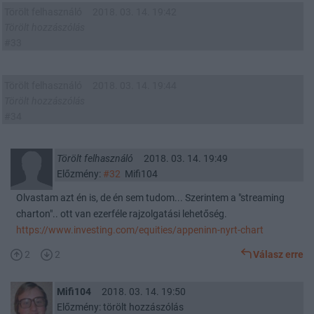
Törölt felhasználó
2018. 03. 14. 19:42
Törölt hozzászólás
#33
Törölt felhasználó
2018. 03. 14. 19:44
Törölt hozzászólás
#34
Törölt felhasználó
2018. 03. 14. 19:49
Előzmény:
#32
Mifi104
Olvastam azt én is, de én sem tudom... Szerintem a "streaming
charton".. ott van ezerféle rajzolgatási lehetőség.
https://www.investing.com/equities/appeninn-nyrt-chart
2
2
Válasz erre
Mifi104
2018. 03. 14. 19:50
Előzmény: törölt hozzászólás