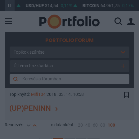
,04%
USD/HUF
314,54
0,11%
BITCOIN
64 961,75
0,17%
B
PORTFOLIO FORUM
Topikok szűrése
Új téma hozzáadása
Topiknyitó:
Mifi104
2018. 03. 14. 10:58
(UP)PENINN
Rendezés:
oldalanként:
20
40
60
80
100