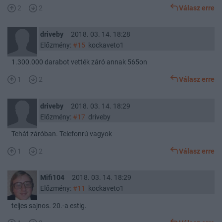
2
2
Válasz erre
driveby
2018. 03. 14. 18:28
Előzmény:
#15
kockaveto1
1.300.000 darabot vették záró annak 565on
1
2
Válasz erre
driveby
2018. 03. 14. 18:29
Előzmény:
#17
driveby
Tehát záróban. Telefonrú vagyok
1
2
Válasz erre
Mifi104
2018. 03. 14. 18:29
Előzmény:
#11
kockaveto1
teljes sajnos. 20.-a estig.