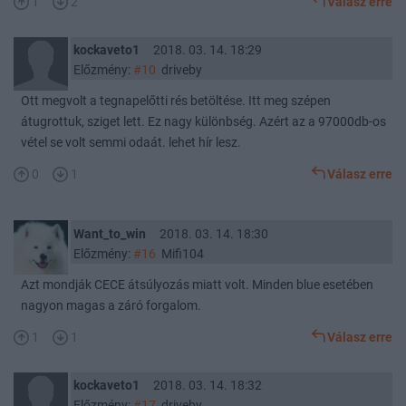
1
2
Válasz erre
kockaveto1
2018. 03. 14. 18:29
Előzmény:
#10
driveby
Ott megvolt a tegnapelőtti rés betöltése. Itt meg szépen
átugrottuk, sziget lett. Ez nagy különbség. Azért az a 97000db-os
vétel se volt semmi odaát. lehet hír lesz.
0
1
Válasz erre
Want_to_win
2018. 03. 14. 18:30
Előzmény:
#16
Mifi104
Azt mondják CECE átsúlyozás miatt volt. Minden blue esetében
nagyon magas a záró forgalom.
1
1
Válasz erre
kockaveto1
2018. 03. 14. 18:32
Előzmény:
#17
driveby