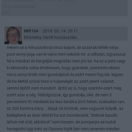
Törölt felhasználó
2018. 03. 14. 20:03
Törölt hozzászólás
#39
Mifi104
2018. 03. 14. 20:11
Előzmény: törölt hozzászólás
nekem se a minuszolóval nincs bajom, se azzal aki lefele várja.
pont annyi joga van le várni mint nekünk fel. a céltalan, b@asszuk
fel a másikat és hergeljük megoldás nem jön be. ha ez a pete vagy
ki elmondta volna értelmesen, hogy gyárekek, szerintem ebben
nincs annyi érték mint gondoljátok és ezért menni fog ide, legyen.
de ha Metál szóvá teszi a hülyeségét az azért jelent valamit.
semmi építőt nem mondott. építő az is, hogy szerinte ezért meg
azért szar a cég. feldolgozzuk, így gondolja, oké. de nem 3
percenként itt mindenki be lesz darálva jövő héten, szakadás van,
ez 300 forintra irány... látjuk mi történik, nem vagyunk hülyék. az
kielégítené az ilyen idiótát ha azt mondanánk: "dobtuk baszki.
láttuk mit írtál, eldobtuk" nem hiszem. én pomperjre se tudok
haragudni úgy mint az Opusos topik bár nem ismerem minden