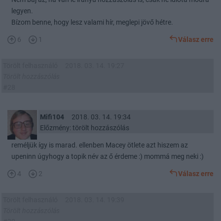
legyen.
Bízom benne, hogy lesz valami hír, meglepi jövő hétre.
6
1
Válasz erre
Törölt felhasználó
2018. 03. 14. 19:27
Törölt hozzászólás
#28
Mifi104
2018. 03. 14. 19:34
Előzmény: törölt hozzászólás
reméljük így is marad. ellenben Macey ötlete azt hiszem az
upeninn úgyhogy a topik név az ő érdeme :) mommá meg neki :)
4
2
Válasz erre
Törölt felhasználó
2018. 03. 14. 19:39
Törölt hozzászólás