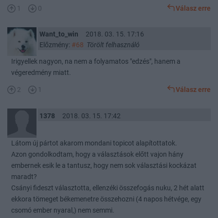
1
0
Válasz erre
Want_to_win
2018. 03. 15. 17:16
Előzmény:
#68
Törölt felhasználó
Irigyellek nagyon, na nem a folyamatos "edzés", hanem a
végeredmény miatt.
2
1
Válasz erre
1378
2018. 03. 15. 17:42
Látom új pártot akarom mondani topicot alapítottatok.
Azon gondolkodtam, hogy a választások előtt vajon hány
embernek esik le a tantusz, hogy nem sok választási kockázat
maradt?
Csányi fideszt választotta, ellenzéki összefogás nuku, 2 hét alatt
ekkora tömeget békemenetre összehozni (4 napos hétvége, egy
csomó ember nyaral,) nem semmi.