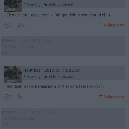
Előzmény: törölt hozzászólás
Elemezhetnel egyet erre is. Bár gondolom nem marad el. :)
2
2
Válasz erre
Breaker
2018. 03. 14. 22:31
Törölt hozzászólás
#56
HoStrucc
2018. 03. 14. 22:33
Előzmény: törölt hozzászólás
Rendben akkor befejezem a sört és sorozatozok kicsit.
2
2
Válasz erre
Breaker
2018. 03. 14. 22:39
Törölt hozzászólás
#58