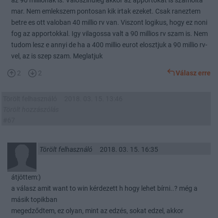
az 90 millionak is. Valoszinuleg akkor az apportokat is szamolta
mar. Nem emlekszem pontosan kik irtak ezeket. Csak raneztem
betre es ott valoban 40 millio rv van. Viszont logikus, hogy ez noni
fog az apportokkal. Igy vilagossa valt a 90 millios rv szam is. Nem
tudom lesz e annyi de ha a 400 millio eurot elosztjuk a 90 millio rv-
vel, az is szep szam. Meglatjuk
2
2
Válasz erre
Törölt felhasználó
2018. 03. 15. 13:46
Törölt hozzászólás
#67
Törölt felhasználó
2018. 03. 15. 16:35
átjöttem:)
a válasz amit want to win kérdezett h hogy lehet bírni..? még a
másik topikban
megedződtem, ez olyan, mint az edzés, sokat edzel, akkor