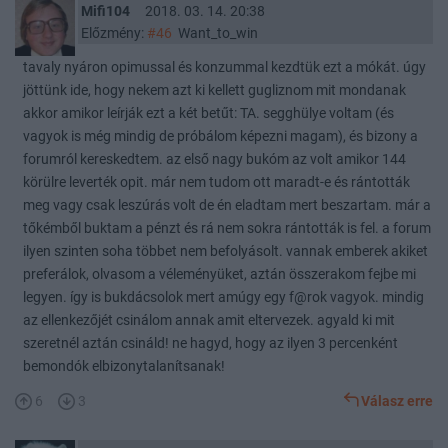
Mifi104
2018. 03. 14. 20:38
Előzmény:
#46
Want_to_win
tavaly nyáron opimussal és konzummal kezdtük ezt a mókát. úgy
jöttünk ide, hogy nekem azt ki kellett gugliznom mit mondanak
akkor amikor leírják ezt a két betűt: TA. segghülye voltam (és
vagyok is még mindig de próbálom képezni magam), és bizony a
forumról kereskedtem. az első nagy bukóm az volt amikor 144
körülre leverték opit. már nem tudom ott maradt-e és rántották
meg vagy csak leszúrás volt de én eladtam mert beszartam. már a
tőkémből buktam a pénzt és rá nem sokra rántották is fel. a forum
ilyen szinten soha többet nem befolyásolt. vannak emberek akiket
preferálok, olvasom a véleményüket, aztán összerakom fejbe mi
legyen. így is bukdácsolok mert amúgy egy f@rok vagyok. mindig
az ellenkezőjét csinálom annak amit eltervezek. agyald ki mit
szeretnél aztán csináld! ne hagyd, hogy az ilyen 3 percenként
bemondók elbizonytalanítsanak!
6
3
Válasz erre