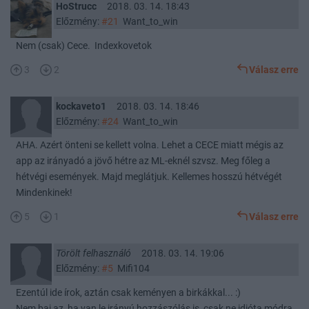
HoStrucc
2018. 03. 14. 18:43
Előzmény:
#21
Want_to_win
Nem (csak) Cece. Indexkovetok
3
2
Válasz erre
kockaveto1
2018. 03. 14. 18:46
Előzmény:
#24
Want_to_win
AHA. Azért önteni se kellett volna. Lehet a CECE miatt mégis az
app az irányadó a jövő hétre az ML-eknél szvsz. Meg főleg a
hétvégi események. Majd meglátjuk. Kellemes hosszú hétvégét
Mindenkinek!
5
1
Válasz erre
Törölt felhasználó
2018. 03. 14. 19:06
Előzmény:
#5
Mifi104
Ezentúl ide írok, aztán csak keményen a birkákkal... :)
Nem baj az, ha van le irányú hozzászólás is, csak ne idióta módra