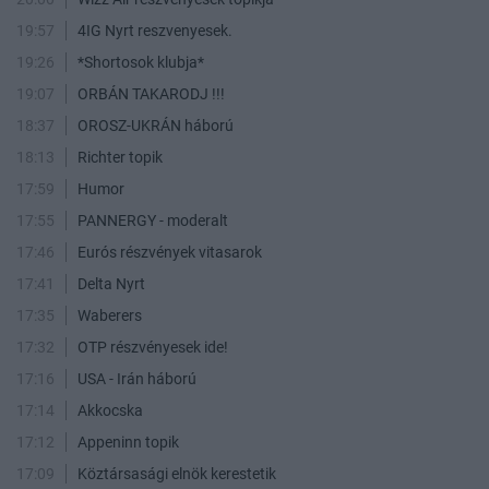
19:57
4IG Nyrt reszvenyesek.
19:26
*Shortosok klubja*
19:07
ORBÁN TAKARODJ !!!
18:37
OROSZ-UKRÁN háború
18:13
Richter topik
17:59
Humor
17:55
PANNERGY - moderalt
17:46
Eurós részvények vitasarok
17:41
Delta Nyrt
17:35
Waberers
17:32
OTP részvényesek ide!
17:16
USA - Irán háború
17:14
Akkocska
17:12
Appeninn topik
17:09
Köztársasági elnök kerestetik