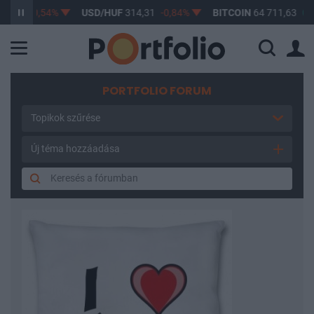
,45
-0,54%
USD/HUF
314,31
-0,84%
BITCOIN
64 711,63
0,7%
PORTFOLIO FORUM
Topikok szűrése
Új téma hozzáadása