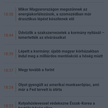
Mikor Magyarországon megszűnnek az
energiakorlátozások, a szomszédban már
18:58
drasztikus lépést készítenek elő
Üdvözlik a szakszervezetek a kormány nyitását –
18:44
ismertették az elvárásaikat
Lépett a kormány: újabb magyar kórházakban
18:39
indul meg a milliárdos mentőakció a hőség miatt
Megy tovább a forint
18:37
Olyat gyengült az amerikai munkaerőpiac, ami
18:24
már a Fed terveit is átírta
Kutyahúslevessel védekezne Észak-Korea a
18:23