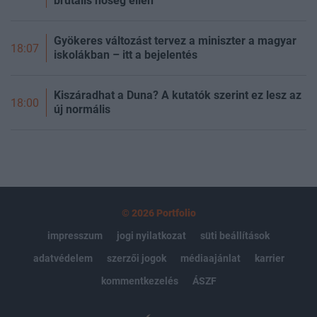
brutális hőség ellen
Gyökeres változást tervez a miniszter a magyar
18:07
iskolákban – itt a bejelentés
Kiszáradhat a Duna? A kutatók szerint ez lesz az
18:00
új normális
© 2026 Portfolio
impresszum
jogi nyilatkozat
süti beállítások
adatvédelem
szerzői jogok
médiaajánlat
karrier
kommentkezelés
ÁSZF