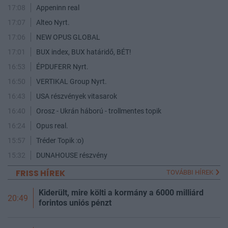
17:08
Appeninn real
17:07
Alteo Nyrt.
17:06
NEW OPUS GLOBAL
17:01
BUX index, BUX határidő, BÉT!
16:53
ÉPDUFERR Nyrt.
16:50
VERTIKAL Group Nyrt.
16:43
USA részvények vitasarok
16:40
Orosz - Ukrán háború - trollmentes topik
16:24
Opus real.
15:57
Tréder Topik :o)
15:32
DUNAHOUSE részvény
FRISS HÍREK
TOVÁBBI HÍREK
Kiderült, mire költi a kormány a 6000 milliárd
20:49
forintos uniós pénzt