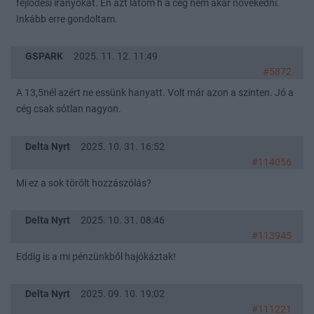
fejlődési iranyokat. Én azt látom h a cég nem akar növekedni.
Inkább erre gondoltam.
GSPARK
2025. 11. 12. 11:49
#5872
A 13,5nél azért ne essünk hanyatt. Volt már azon a szinten. Jó a
cég csak sótlan nagyon.
Delta Nyrt
2025. 10. 31. 16:52
#114056
Mi ez a sok törölt hozzászólás?
Delta Nyrt
2025. 10. 31. 08:46
#113945
Eddig is a mi pénzünkből hajókáztak!
Delta Nyrt
2025. 09. 10. 19:02
#111221