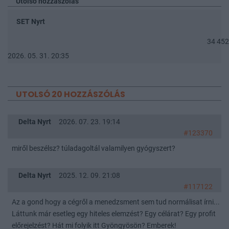
Utolsó hozzászólás
SET Nyrt
34 452
2026. 05. 31. 20:35
UTOLSÓ 20 HOZZÁSZÓLÁS
Delta Nyrt
2026. 07. 23. 19:14
#123370
miről beszélsz? túladagoltál valamilyen gyógyszert?
Delta Nyrt
2025. 12. 09. 21:08
#117122
Az a gond hogy a cégről a menedzsment sem tud normálisat írni...
Láttunk már esetleg egy hiteles elemzést? Egy célárat? Egy profit
előrejelzést? Hát mi folyik itt Gyöngyösön? Emberek!