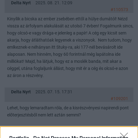
Delta Nyrt
2025. 08. 21. 12:09
#110573
Kinyílik a bicska az ember zsebében ettől a hülye dumától! Nézd
vissza az árfolyam alakulását az utolsó 7 évben! Fogalmunk sincs,
hogy olcsó-e vagy drága-e jelenleg a papír! A cég egy kicsit sem
akarja, hogy átláthatóak legyenek a viszonyok. Nem tudom, hogy
emlkeznek-e néhányan itt Stuky-ra, aki 177-nél bevásárolt ide
alaposan. Nem hinném, hogy 60 forintnál még lapátolna ide
milliókat! Majd, ha látjuk, hogy ez a moslék banda, mit akar a
céggel, utána foglaljunk állást, hogy mit ér a cég és olcsó-e azon
az áron a részvény.
Delta Nyrt
2025. 07. 15. 17:31
#109201
Lehet, hogy lemaradtam róla, de a kisrészvényesi napirendi pont
előterjesztésből nem lett aztán semmi?
Delta Nyrt
2025. 06. 05. 11:28