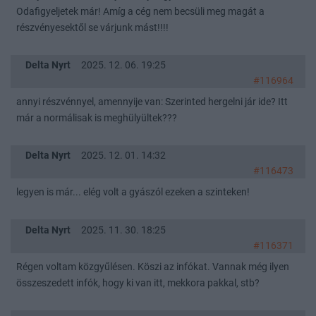
Odafigyeljetek már! Amíg a cég nem becsüli meg magát a
részvényesektől se várjunk mást!!!!
Delta Nyrt
2025. 12. 06. 19:25
#116964
annyi részvénnyel, amennyije van: Szerinted hergelni jár ide? Itt
már a normálisak is meghülyültek???
Delta Nyrt
2025. 12. 01. 14:32
#116473
legyen is már... elég volt a gyászól ezeken a szinteken!
Delta Nyrt
2025. 11. 30. 18:25
#116371
Régen voltam közgyűlésen. Köszi az infókat. Vannak még ilyen
összeszedett infók, hogy ki van itt, mekkora pakkal, stb?