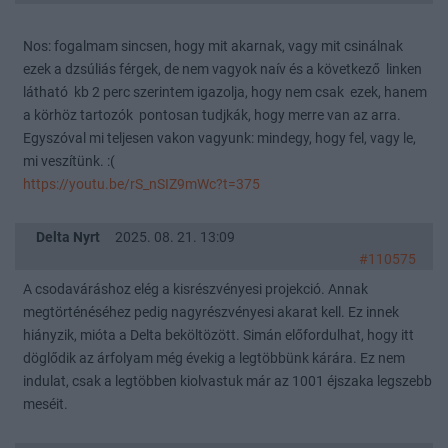
Nos: fogalmam sincsen, hogy mit akarnak, vagy mit csinálnak
ezek a dzsúliás férgek, de nem vagyok naív és a következő linken
látható kb 2 perc szerintem igazolja, hogy nem csak ezek, hanem
a körhöz tartozók pontosan tudjkák, hogy merre van az arra.
Egyszóval mi teljesen vakon vagyunk: mindegy, hogy fel, vagy le,
mi veszítünk. :(
https://youtu.be/rS_nSIZ9mWc?t=375
Delta Nyrt
2025. 08. 21. 13:09
#110575
A csodaváráshoz elég a kisrészvényesi projekció. Annak
megtörténéséhez pedig nagyrészvényesi akarat kell. Ez innek
hiányzik, mióta a Delta beköltözött. Simán előfordulhat, hogy itt
döglődik az árfolyam még évekig a legtöbbünk kárára. Ez nem
indulat, csak a legtöbben kiolvastuk már az 1001 éjszaka legszebb
meséit.