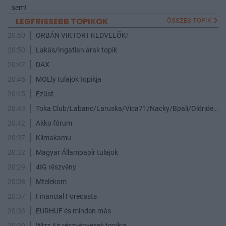
sem!
LEGFRISSEBB TOPIKOK
ÖSSZES TOPIK
20:50
ORBÁN VIKTORT KEDVELŐK!
20:50
Lakás/Ingatlan árak topik
20:47
DAX
20:46
MOLly tulajok topikja
20:45
Ezüst
20:43
Toka Club/Labanc/Laruska/Vica71/Nacky/Bpali/Oldrider/Josefernando/Mcbull/Kawaszabi
20:42
Akko fórum
20:37
Klímakamu
20:32
Magyar Állampapír tulajok
20:29
4IG részvény
20:08
Mtelekom
20:07
Financial Forecasts
20:03
EURHUF és minden más
20:00
Wizz Air részvényesek topikja