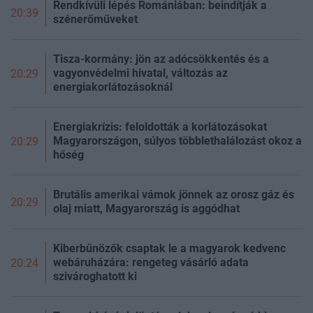
Rendkívüli lépés Romániában: beindítják a
20:39
szénerőműveket
Tisza-kormány: jön az adócsökkentés és a
vagyonvédelmi hivatal, változás az
20:29
energiakorlátozásoknál
Energiakrízis: feloldották a korlátozásokat
Magyarországon, súlyos többlethalálozást okoz a
20:29
hőség
Brutális amerikai vámok jönnek az orosz gáz és
20:29
olaj miatt, Magyarország is aggódhat
Kiberbűnözők csaptak le a magyarok kedvenc
webáruházára: rengeteg vásárló adata
20:24
szivároghatott ki