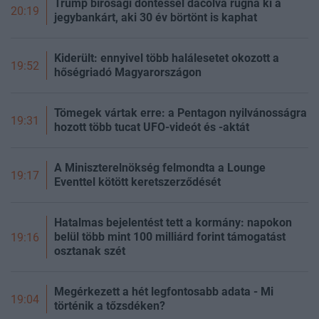
Trump bírósági döntéssel dacolva rúgná ki a
20:19
jegybankárt, aki 30 év börtönt is kaphat
Kiderült: ennyivel több halálesetet okozott a
19:52
hőségriadó Magyarországon
Tömegek vártak erre: a Pentagon nyilvánosságra
19:31
hozott több tucat UFO-videót és -aktát
A Miniszterelnökség felmondta a Lounge
19:17
Eventtel kötött keretszerződését
Hatalmas bejelentést tett a kormány: napokon
belül több mint 100 milliárd forint támogatást
19:16
osztanak szét
Megérkezett a hét legfontosabb adata - Mi
19:04
történik a tőzsdéken?