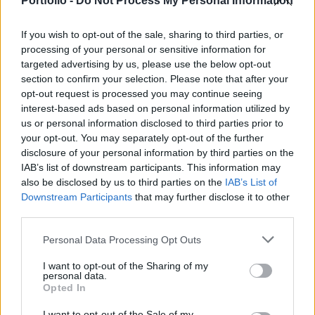
Portfolio -
Do Not Process My Personal Information
#107373
visszaolvastam, de sajnos nem táltam. Mit szeretnénk felvenni a
If you wish to opt-out of the sale, sharing to third parties, or
napirendre? vagy milyen témában lenne előterjesztés?
processing of your personal or sensitive information for
targeted advertising by us, please use the below opt-out
Delta Nyrt
2025. 04. 28. 18:23
section to confirm your selection. Please note that after your
#105972
opt-out request is processed you may continue seeing
interest-based ads based on personal information utilized by
us or personal information disclosed to third parties prior to
Dehogynem! Akármeddig csinálhatják a semmittevést; őőőőő ....
your opt-out. You may separately opt-out of the further
akarom mondani a részvényesi érték növelését, szinergiák
disclosure of your personal information by third parties on the
kihasználását, akvizíciós lehetőségek aktív keresését, és még
IAB’s list of downstream participants. This information may
sorolhatnám ezeket a blődli barom lózungokat, vagyis a
also be disclosed by us to third parties on the
IAB’s List of
beszámolóban olvasható informatív befektetői tájékoztatót és
Downstream Participants
that may further disclose it to other
vonatkozó szakaszokat! A Nutex mióta csinálja a kisbefektetők
third parties.
lerablását úgy, hogy nincs is tevékenysége a cégnek?
Personal Data Processing Opt Outs
Delta Nyrt
2025. 01. 21. 20:53
I want to opt-out of the Sharing of my
personal data.
#103140
Opted In
Szezont a fazonnal: konzumnál volt!
I want to opt-out of the Sale of my