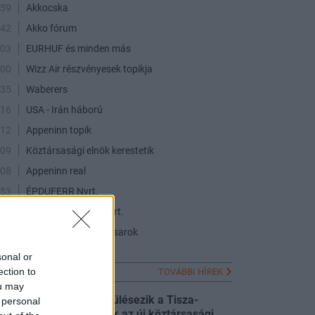
:59
Akkocska
:42
Akko fórum
:03
EURHUF és minden más
:00
Wizz Air részvényesek topikja
:35
Waberers
:16
USA - Irán háború
:12
Appeninn topik
:09
Köztársasági elnök kerestetik
:08
Appeninn real
:53
ÉPDUFERR Nyrt.
:50
VERTIKAL Group Nyrt.
:43
USA részvények vitasarok
sonal or
FRISS HÍREK
ection to
TOVÁBBI HÍREK
ou may
Tisza-kormány: ülésezik a Tisza-
 personal
frakció, döntenek az új köztársasági
:29