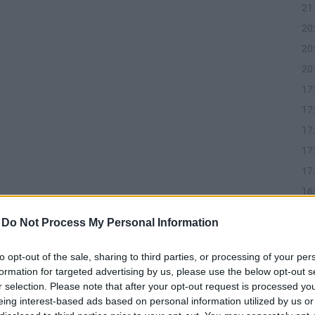
21
20
20
20
17
17
17
17
17
16
16
-
Do Not Process My Personal Information
16
to opt-out of the sale, sharing to third parties, or processing of your per
formation for targeted advertising by us, please use the below opt-out s
r selection. Please note that after your opt-out request is processed y
eing interest-based ads based on personal information utilized by us or
10