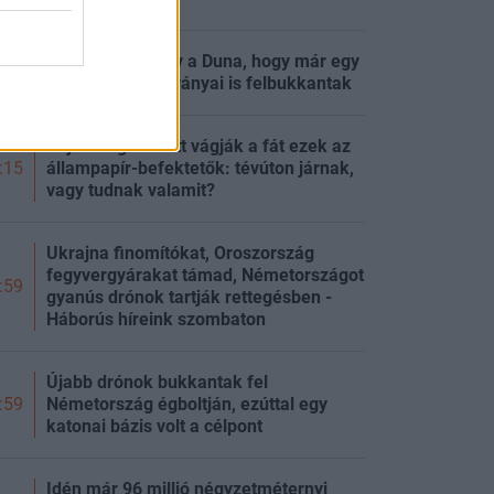
Annyira alacsony a Duna, hogy már egy
:21
ókori híd maradványai is felbukkantak
Saját maguk alatt vágják a fát ezek az
állampapír-befektetők: tévúton járnak,
:15
vagy tudnak valamit?
Ukrajna finomítókat, Oroszország
fegyvergyárakat támad, Németországot
:59
gyanús drónok tartják rettegésben -
Háborús híreink szombaton
Újabb drónok bukkantak fel
Németország égboltján, ezúttal egy
:59
katonai bázis volt a célpont
Idén már 96 millió négyzetméternyi