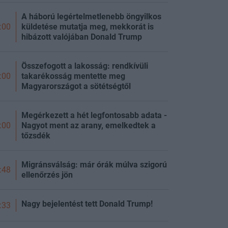
A háború legértelmetlenebb öngyilkos
küldetése mutatja meg, mekkorát is
:00
hibázott valójában Donald Trump
Összefogott a lakosság: rendkívüli
takarékosság mentette meg
:00
Magyarországot a sötétségtől
Megérkezett a hét legfontosabb adata -
Nagyot ment az arany, emelkedtek a
:00
tőzsdék
Migránsválság: már órák múlva szigorú
:48
ellenőrzés jön
Nagy bejelentést tett Donald Trump!
:33