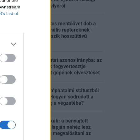
out of the
elnökjelölt személyéről
 downstream
B’s List of
5,5 milliárd forintos mentőövet dob a
kormány a regionális reptereknek -
:26
Egyelőre nem látszik hosszútávú
megoldás
Egyre több jel mutat azonos irányba: az
Egyesült Államok fegyvertesztje
:17
okozhatta a saját gépének elvesztését
Mohács 500: Középhatalmi státuszból
végvárország – Hogyan sodródott a
:00
Magyar Királyság a végzetébe?
Aggódnak a patikák: a benyújtott
törvényjavaslat alapján nehéz lesz
:47
szeptember 1.-ig megvalósítani az
áfacsökkentést