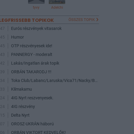
tyvy
Adelchi
LEGFRISSEBB TOPIKOK
ÖSSZES TOPIK
:47
Eurós részvények vitasarok
:45
Humor
:45
OTP részvényesek ide!
:43
PANNERGY - moderalt
:42
Lakás/Ingatlan árak topik
:39
ORBÁN TAKARODJ !!!
:34
Toka Club/Labanc/Laruska/Vica71/Nacky/Bpali/Oldrider/Josefernando/Mcbull/Kawaszabi
:33
Klímakamu
:24
4IG Nyrt reszvenyesek.
:24
4IG részvény
:15
Delta Nyrt
:07
OROSZ-UKRÁN háború
:06
ORBÁN VIKTORT KEDVELŐK!