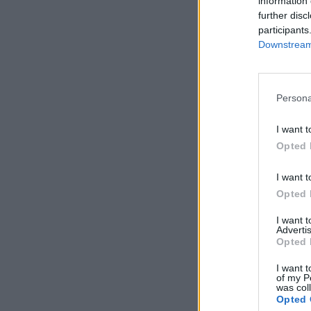
information 
further disc
participants
Downstream 
Persona
I want t
Opted 
I want t
Opted 
I want 
Advertis
Opted 
I want t
of my P
was col
Opted 