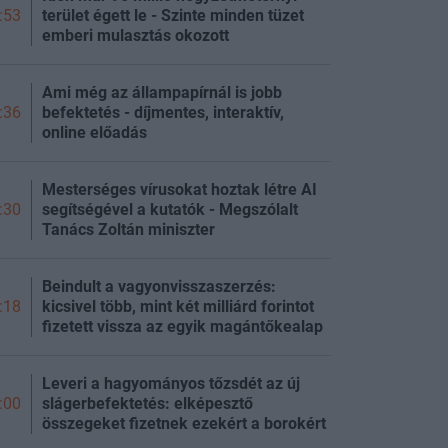
terület égett le - Szinte minden tüzet
:53
emberi mulasztás okozott
Ami még az állampapírnál is jobb
befektetés - díjmentes, interaktív,
:36
online előadás
Mesterséges vírusokat hoztak létre AI
segítségével a kutatók - Megszólalt
:30
Tanács Zoltán miniszter
Beindult a vagyonvisszaszerzés:
kicsivel több, mint két milliárd forintot
:18
fizetett vissza az egyik magántőkealap
Leveri a hagyományos tőzsdét az új
slágerbefektetés: elképesztő
:00
összegeket fizetnek ezekért a borokért