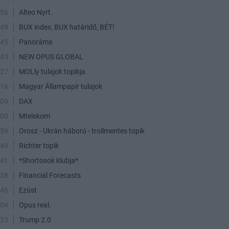
:56
Alteo Nyrt.
:49
BUX index, BUX határidő, BÉT!
:45
Panoráma
:43
NEW OPUS GLOBAL
:27
MOLly tulajok topikja
:16
Magyar Állampapír tulajok
:09
DAX
:00
Mtelekom
:59
Orosz - Ukrán háború - trollmentes topik
:49
Richter topik
:41
*Shortosok klubja*
:58
Financial Forecasts
:46
Ezüst
:04
Opus real.
:23
Trump 2.0