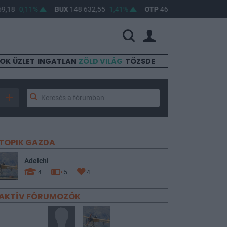
8
0,11%
BUX
148 632,55
1,41%
OTP
46 890
2,16%
MOL
SOK
ÜZLET
INGATLAN
ZÖLD VILÁG
TŐZSDE
TOPIK GAZDA
Adelchi
4
5
4
AKTÍV FÓRUMOZÓK