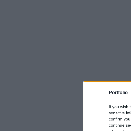
Portfolio 
If you wish 
sensitive in
confirm you
continue se