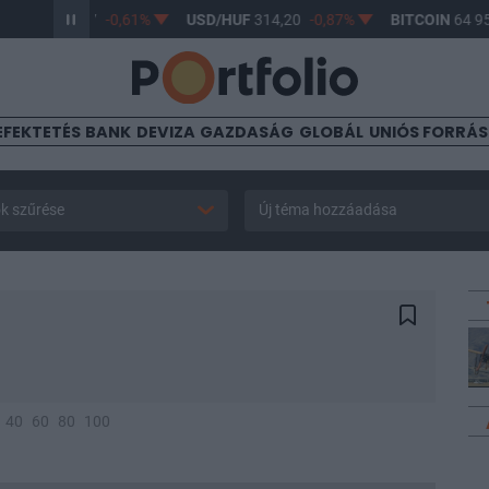
HUF
363,17
-0,61%
USD/HUF
314,20
-0,87%
BITCOIN
64 959,1
EFEKTETÉS
BANK
DEVIZA
GAZDASÁG
GLOBÁL
UNIÓS FORRÁ
k szűrése
Új téma hozzáadása
40
60
80
100