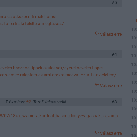
#5
nra-es-utkozben-filmek-humor-
-a-ferfi-aki-tulelte-a-megfazast/
10
Válasz erre
10
10
#4
10
10
eveles-hasznos-tippek-szuloknek/gyerekneveles-tippek-
10
ego-amire-raleptem-es-ami-orokre-megvaltoztatta-az-eletem/
10
Válasz erre
10
10
Előzmény:
#2
Törölt felhasználó
#3
10
18/07/18/a_szamurajkarddal_hason_dinnyevagasnak_is_van_vil
10
10
Válasz erre
10