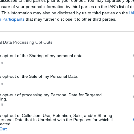
disclosed to third parties prior to your opt-out. You may separately opt-
losure of your personal information by third parties on the IAB’s list of
. This information may also be disclosed by us to third parties on the
IA
Participants
that may further disclose it to other third parties.
10
l Data Processing Opt Outs
o opt-out of the Sharing of my personal data.
In
10
o opt-out of the Sale of my Personal Data.
In
10
to opt-out of processing my Personal Data for Targeted
ing.
In
o opt-out of Collection, Use, Retention, Sale, and/or Sharing
ersonal Data that Is Unrelated with the Purposes for which it
lected.
09
Out