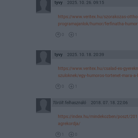
tyvy
2025. 10. 26. 09:15
https://www.veritex.hu/szorakozas-ottho
programajanlok/humor/ferfinatha-humorral
0
1
tyvy
2025. 10. 18. 20:39
https://www.veritex.hu/csalad-es-gyerekn
szuloknek/egy-humoros-tortenet-mara-a-l
0
1
Törölt felhasználó
2018. 07. 18. 22:06
https://index.hu/mindekozben/poszt/20
agrekordja/
1
0