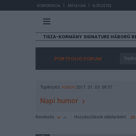
|
|
EUR/
KONFERENCIA
ÁRFOLYAM
ELŐFIZETÉS
TISZA-KORMÁNY
SIGNATURE
HÁBORÚ
B
PORTFOLIO FORUM
Topiko
Topiknyitó:
Adelchi
2017. 01. 03. 08:57
Napi humor
Rendezés:
Hozzászólások
oldalanként:
20