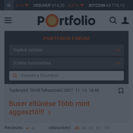
17
-0,61%
USD/HUF
314,20
-0,87%
BITCOIN
64 774,15
-0,21
PORTFOLIO FORUM
Topikok szűrése
Új téma hozzáadása
Topiknyitó:
Törölt felhasználó
2007. 11. 13. 16:46
Buxer eltünése Több mint
aggasztó!!!
Rendezés:
oldalanként:
20
40
60
80
100