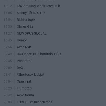
18:12
Köztársasági elnök kerestetik
16:05
Mennyit ér az OTP?
15:54
Richter topik
15:30
Olaj és Gáz
11:27
NEW OPUS GLOBAL
10:45
Humor
09:56
Alteo Nyrt.
09:49
BUX index, BUX határidő, BÉT!
09:45
Panoráma
09:09
DAX
08:41
*Shortosok klubja*
05:04
Opus real.
00:23
Trump 2.0
20:42
Akko fórum
20:03
EURHUF és minden más