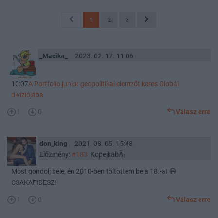
1
2
3
_Macika_
2023. 02. 17. 11:06
10:07
A Portfolio junior geopolitikai elemzőt keres Globál
divíziójába
1
0
Válasz erre
don_king
2021. 08. 05. 15:48
Előzmény:
#183
KopejkabÃ¡
Most gondolj bele, én 2010-ben töltöttem be a 18.-at 😄
CSAKAFIDESZ!
1
0
Válasz erre