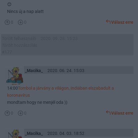
😊
Nincs új a nap alatt
0
0
Válasz erre
Törölt felhasználó
2020. 09. 28. 15:23
Törölt hozzászólás
#177
_Macika_
2020. 06. 24. 15:03
14:00
Tombol a járvány a világon, Indiában elszabadult a
koronavírus
mondtam hogy ne menjél oda ))
0
0
Válasz erre
_Macika_
2020. 04. 03. 18:52