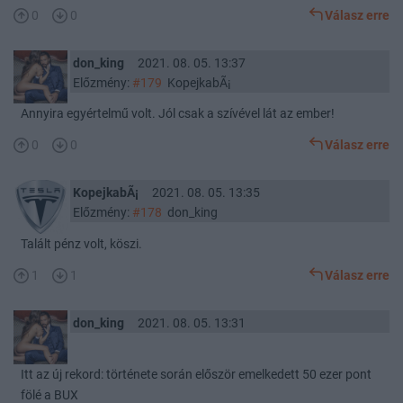
0
0
Válasz erre
don_king
2021. 08. 05. 13:37
Előzmény:
#179
KopejkabÃ¡
Annyira egyértelmű volt. Jól csak a szívével lát az ember!
0
0
Válasz erre
KopejkabÃ¡
2021. 08. 05. 13:35
Előzmény:
#178
don_king
Talált pénz volt, köszi.
1
1
Válasz erre
don_king
2021. 08. 05. 13:31
Itt az új rekord: története során először emelkedett 50 ezer pont
fölé a BUX