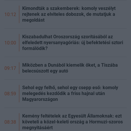
Kimondták a szakemberek: komoly veszélyt
rejtenek az elviteles dobozok, de mutatjuk a
10:12
megoldást
Kiszabadulhat Oroszország szorításából az
elfeledett nyersanyagóriás: új befektetési sztori
10:00
formálódik?
Miközben a Dunából kiemelik őket, a Tiszába
09:17
belecsúszott egy autó
Sehol egy felhő, sehol egy csepp eső: komoly
melegedés kezdődik a friss hajnal után
08:59
Magyarországon
Kemény feltételek az Egyesült Államoknak: ezt
követeli a közel-keleti ország a Hormuzi-szoros
08:38
megnyitásáért