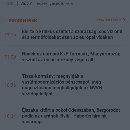
20:00
Wizz Air részvényesek topikja
FRISS HÍREK
TOVÁBBI HÍREK
Elérte a kritikus szintet a szárazság: sós víz önti
11:15
el a termőföldeket ezen az európai vidéken
Nőnek az európai K+F-források, Magyarország
11:00
viszont az uniós mezőny végén áll
Tisza-kormány: megnyitják a
vasútmodernizációs pénzcsapot, még
10:36
augusztusban meghallgatják az NVVH
vezetőjelöltjeit
Éjszaka kitört a pokol Odesszában, Bergorodot
pedig az ukránok lövik - Háborús híreink
10:34
vasárnap