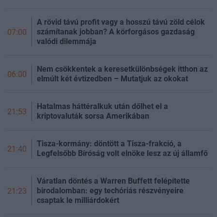
A rövid távú profit vagy a hosszú távú zöld célok
számítanak jobban? A körforgásos gazdaság
07:00
valódi dilemmája
Nem csökkentek a keresetkülönbségek itthon az
06:00
elmúlt két évtizedben – Mutatjuk az okokat
Hatalmas háttéralkuk után dőlhet el a
21:53
kriptovaluták sorsa Amerikában
Tisza-kormány: döntött a Tisza-frakció, a
21:40
Legfelsőbb Bíróság volt elnöke lesz az új államfő
Váratlan döntés a Warren Buffett felépítette
birodalomban: egy techóriás részvényeire
21:23
csaptak le milliárdokért