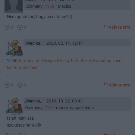
Előzmény:
#169
_Macika_
Nem gondolod, hogy buxit talán?:))
0
0
Válasz erre
_Macika_
2020. 02. 14. 12:47
12:36
Koronavírus: Kivégeztek egy férfit Észak-Koreában, mert
közfürdőbe ment
.
0
0
Válasz erre
_Macika_
2019. 10. 22. 08:43
Előzmény:
#167
mocskos_spekulans
fenét nem lesz
szokásos hanta😁