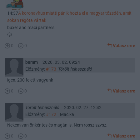
14:37
A koronavírus miatti pánik hozta el a magyar tőzsdén, amit
sokan régóta vártak
buxer and maci partners
🙄
0
0
Válasz erre
bumm
2020. 03. 02. 09:24
Előzmény:
#173
Törölt felhasználó
igen, 200 felett vagyunk
0
0
Válasz erre
Törölt felhasználó
2020. 02. 27. 12:42
Előzmény:
#172
_Macika_
Nekem van önkéntes és magán is. Nem rossz szvsz.
0
0
Válasz erre