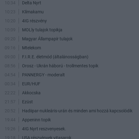
10:34
Delta Nyrt
10:23
Klímakamu
10:20
4IG részvény
10:09
MOLly tulajok topikja
09:20
Magyar Állampapír tulajok
09:16
Mtelekom
09:00
F.I.R.E. életmód (általánosságban)
08:56
Orosz - Ukrán háború - trollmentes topik
04:54
PANNERGY - moderalt
00:34
EUR/HUF
22:22
Akkocska
21:57
Ezüst
20:52
Hadiipar-nukleáris-urán és minden ami hozzá kapcsolódik
19:44
Appeninn topik
19:26
4IG Nyrt reszvenyesek.
19:18
USA részvények vitasarok