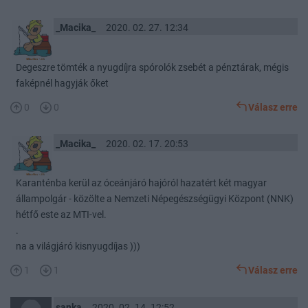
_Macika_
2020. 02. 27. 12:34
Degeszre tömték a nyugdíjra spórolók zsebét a pénztárak, mégis
faképnél hagyják őket
0
0
Válasz erre
_Macika_
2020. 02. 17. 20:53
Karanténba kerül az óceánjáró hajóról hazatért két magyar
állampolgár - közölte a Nemzeti Népegészségügyi Központ (NNK)
hétfő este az MTI-vel.
.
na a világjáró kisnyugdíjas )))
1
1
Válasz erre
sanka
2020. 02. 14. 12:52