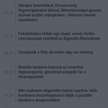
Ukrajna finomítókat, Oroszország
fegyvergyárakat támad, Németországot gyanús
21:18
drónok tartják rettegésben - Háborús híreink
szombaton
Feketelistára tettek egy céget, amely fontos
21:15
nyersanyagot szállított az Egyesült Államoknak
Szomjazik a föld, de esőre alig van remény
20:34
Brutális tempóra kapcsol az amerikai
fegyvergyártó, gőzerővel pörgetik fel a
20:22
lőszergyártást
Már csaknem négymillió hektár égett le: több
kontinens összefogásával oltják a pusztító
19:29
tüzeket a tengerentúlon