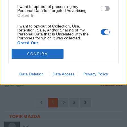
pihenés nem árt Neki sem, gondolom, aztán újult erővel állhat neki
I want to opt-out of processing my
a jövendöléseknek.
Personal Data for Targeted Advertising.
Opted In
0
0
Válasz erre
I want to opt-out of Collection, Use,
Retention, Sale, and/or Sharing of my
sly36
2008. 01. 11. 20:10
Personal Data that Is Unrelated with the
Purposes for which it was collected.
Előzmény: törölt hozzászólás
Opted Out
Nem vagyok benne biztos, hogy Ő az a tf.-en, nem szokott ilyen
CONFIRM
értelmeseket írni. :-)))))
De ha igen és él és virul, akkor meg igazán böfizhetne ide is
Data Deletion
Data Access
Privacy Policy
valamit. :-)))
0
0
Válasz erre
1
2
3
TOPIK GAZDA
jgy