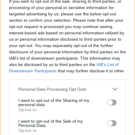
If you wish to opt-out of the sale, sharing to third parties, or
Törölt felhasználó
2008. 01. 11. 21:12
processing of your personal or sensitive information for
Előzmény:
#163
Törölt felhasználó
targeted advertising by us, please use the below opt-out
section to confirm your selection. Please note that after your
Olyan országba ment, ahol még a magyarországinál is jóval
opt-out request is processed you may continue seeing
szegényesebb a tőzsdekultúra, hittérítőnek... :-)
interest-based ads based on personal information utilized by
0
0
Válasz erre
us or personal information disclosed to third parties prior to
your opt-out. You may separately opt-out of the further
disclosure of your personal information by third parties on the
Törölt felhasználó
2008. 01. 11. 21:05
IAB’s list of downstream participants. This information may
Előzmény:
#162
Törölt felhasználó
also be disclosed by us to third parties on the
IAB’s List of
Downstream Participants
that may further disclose it to other
új feladatot kapott.......
third parties.
0
0
Válasz erre
Personal Data Processing Opt Outs
Törölt felhasználó
2008. 01. 11. 21:02
I want to opt-out of the Sharing of my
personal data.
Előzmény:
#161
sly36
Opted In
100%, stílusa és annak tartalma összetéveszthetetlen. :-)
I want to opt-out of the Sale of my
Amúgy gondolom kicsit megunta már az ismételgetést, hisz
Personal Data.
vannak időszakok amikor tényleg nincs érdemi hír, változás. Kis
Opted In