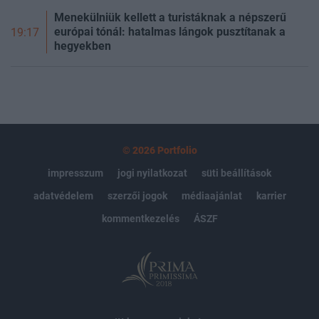
Menekülniük kellett a turistáknak a népszerű
európai tónál: hatalmas lángok pusztítanak a
19:17
hegyekben
© 2026 Portfolio
impresszum
jogi nyilatkozat
süti beállítások
adatvédelem
szerzői jogok
médiaajánlat
karrier
kommentkezelés
ÁSZF