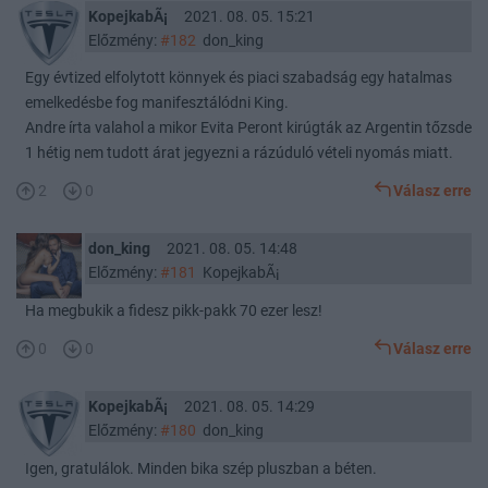
KopejkabÃ¡
2021. 08. 05. 15:21
Előzmény:
#182
don_king
Egy évtized elfolytott könnyek és piaci szabadság egy hatalmas
emelkedésbe fog manifesztálódni King.
Andre írta valahol a mikor Evita Peront kirúgták az Argentin tőzsde
1 hétig nem tudott árat jegyezni a rázúduló vételi nyomás miatt.
2
0
Válasz erre
don_king
2021. 08. 05. 14:48
Előzmény:
#181
KopejkabÃ¡
Ha megbukik a fidesz pikk-pakk 70 ezer lesz!
0
0
Válasz erre
KopejkabÃ¡
2021. 08. 05. 14:29
Előzmény:
#180
don_king
Igen, gratulálok. Minden bika szép pluszban a béten.