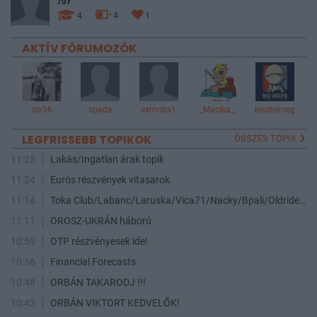
4
4
1
AKTÍV FÓRUMOZÓK
sly36
spade
exmnbs1
_Macika_
kissherceg
LEGFRISSEBB TOPIKOK
ÖSSZES TOPIK
11:25
Lakás/Ingatlan árak topik
11:24
Eurós részvények vitasarok
11:14
Toka Club/Labanc/Laruska/Vica71/Nacky/Bpali/Oldrider/Josefernando/Mcbull/Kawaszabi
11:11
OROSZ-UKRÁN háború
10:59
OTP részvényesek ide!
10:56
Financial Forecasts
10:48
ORBÁN TAKARODJ !!!
10:42
ORBÁN VIKTORT KEDVELŐK!