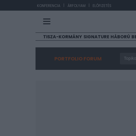
|
|
EUR/HUF
363,1
KONFERENCIA
ÁRFOLYAM
ELŐFIZETÉS
TISZA-KORMÁNY
SIGNATURE
HÁBORÚ
B
PORTFOLIO FORUM
Topiko