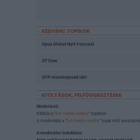
KEDVENC TOPIKOK
Opus Global Nyrt Forecast
OTTone
OTP részvényesek ide!
KITILTÁSOK, FELFÜGGESZTÉSEK
Moderáció:
Kitiltás a "
Est média szekta
" topikból
A moderálás a "
Est média szekta
" topik #43 sorszámú
A moderátor indoklása: