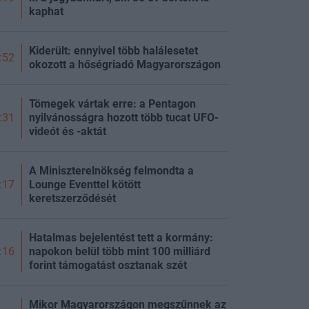
kaphat
Kiderült: ennyivel több halálesetet
:52
okozott a hőségriadó Magyarországon
Tömegek vártak erre: a Pentagon
nyilvánosságra hozott több tucat UFO-
:31
videót és -aktát
A Miniszterelnökség felmondta a
Lounge Eventtel kötött
:17
keretszerződését
Hatalmas bejelentést tett a kormány:
napokon belül több mint 100 milliárd
:16
forint támogatást osztanak szét
Mikor Magyarországon megszűnnek az