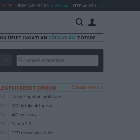
BUX
148 632,55
1,41%
OTP
46 890
2,16%
MOL
4 650
0
SOK
ÜZLET
INGATLAN
ZÖLD VILÁG
TŐZSDE
LEGFRISSEBB TOPIKOK
ÖSSZES TOPIK
:58
Lakás/Ingatlan árak topik
:49
MOLly tulajok topikja
:26
4IG részvény
:23
Trump 2.0
:53
OTP részvényesek ide!