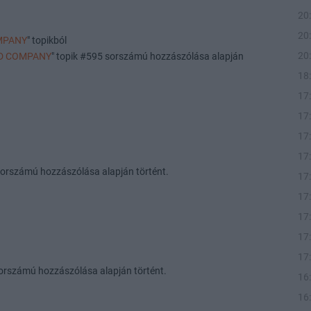
20
20
OMPANY
" topikból
20
ED COMPANY
" topik #595 sorszámú hozzászólása alapján
18
17
17
17
17
sorszámú hozzászólása alapján történt.
17
17
17
17
17
orszámú hozzászólása alapján történt.
16
16