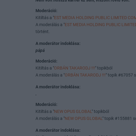
Nem volt hosszú karrier ez sem, viszont rövid volt.
Moderáció:
Kitiltás a "
EST MEDIA HOLDING PUBLIC LIMITED C
A moderálás a "
EST MEDIA HOLDING PUBLIC LIMIT
történt.
A moderátor indoklása:
pápá
Moderáció:
Kitiltás a "
ORBÁN TAKARODJ !!!
" topikból
A moderálás a "
ORBÁN TAKARODJ !!!
" topik #67057 
A moderátor indoklása:
.
Moderáció:
Kitiltás a "
NEW OPUS GLOBAL
" topikból
A moderálás a "
NEW OPUS GLOBAL
" topik #155881 s
A moderátor indoklása: