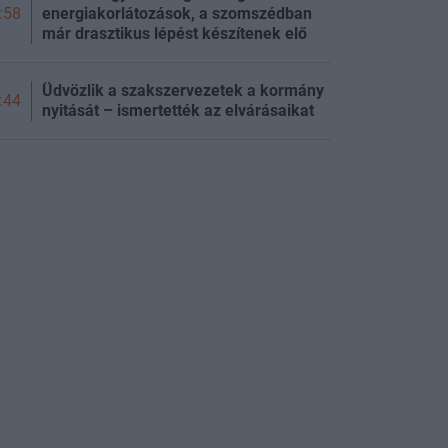
energiakorlátozások, a szomszédban
:58
már drasztikus lépést készítenek elő
Üdvözlik a szakszervezetek a kormány
:44
nyitását – ismertették az elvárásaikat