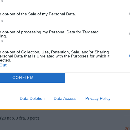
In
zzászólása alapján történt.
20
o opt-out of the Sale of my Personal Data.
In
to opt-out of processing my Personal Data for Targeted
ing.
In
20
(10 nap, 0 óra, 0 perc)
o opt-out of Collection, Use, Retention, Sale, and/or Sharing
ersonal Data that Is Unrelated with the Purposes for which it
lected.
et politikai véleménye, el is mondhatja, de nem ebben a stílusban.
Out
20
CONFIRM
(20 nap, 1 óra, 0 perc)
Data Deletion
Data Access
Privacy Policy
20
(20 nap, 0 óra, 0 perc)
20