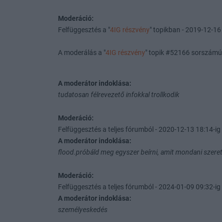
Moderáció:
Felfüggesztés a "
4IG részvény
" topikban - 2019-12-16 
A moderálás a "
4IG részvény
" topik #52166 sorszámú
A moderátor indoklása:
tudatosan félrevezető infokkal trollkodik
Moderáció:
Felfüggesztés a teljes fórumból - 2020-12-13 18:14-ig 
A moderátor indoklása:
flood.próbáld meg egyszer beírni, amit mondani szeret
Moderáció:
Felfüggesztés a teljes fórumból - 2024-01-09 09:32-ig 
A moderátor indoklása:
személyeskedés