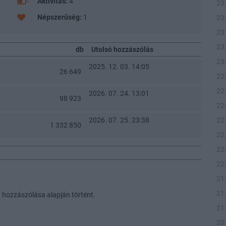
Aktivitás:
4
23
Népszerűség:
1
23
23
23
db
Utolsó hozzászólás
23
2025. 12. 03. 14:05
26 649
22
22
2026. 07. 24. 13:01
98 923
22
2026. 07. 25. 23:38
22
1 332 850
22
22
22
21
21
 hozzászólása alapján történt.
21
20