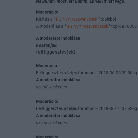
Na Bumm, most lett Bumm. Ennek itt lett vége.
Moderáció:
Kitiltás a "
4IG Nyrt reszvenyesek.
" topikból
A moderálás a "
4IG Nyrt reszvenyesek.
" topik #76066
A moderátor indoklása:
Koszonjuk.
felfüggesztés(ek):
Moderáció:
Felfüggesztés a teljes fórumból - 2018-06-05 09:55-ig 
A moderátor indoklása:
személyeskedés
Moderáció:
Felfüggesztés a teljes fórumból - 2018-06-12 07:52-ig 
A moderátor indoklása:
személyeskedés
Moderáció: