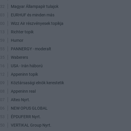
:32
Magyar Állampapír tulajok
:03
EURHUF és minden más
:00
Wizz Air részvényesek topikja
:13
Richter topik
:59
Humor
:55
PANNERGY - moderalt
:35
Waberers
:16
USA - Irán háború
:12
Appeninn topik
:09
Köztársasági elnök kerestetik
:08
Appeninn real
:07
Alteo Nyrt.
:06
NEW OPUS GLOBAL
:53
ÉPDUFERR Nyrt.
:50
VERTIKAL Group Nyrt.