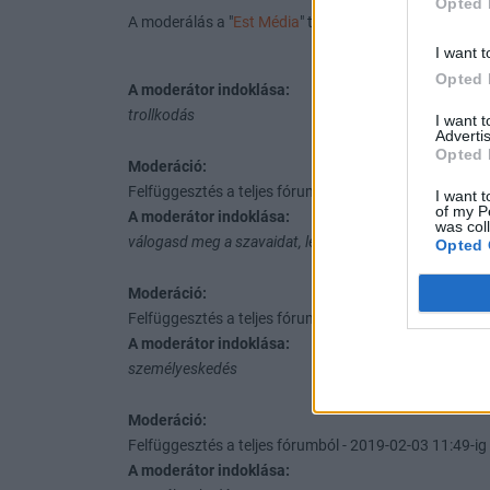
Opted 
A moderálás a "
Est Média
" topik #39625 sorszámú ho
I want t
Opted 
A moderátor indoklása:
trollkodás
I want 
Advertis
Opted 
Moderáció:
Felfüggesztés a teljes fórumból - 2018-09-27 16:29-ig 
I want t
of my P
A moderátor indoklása:
was col
válogasd meg a szavaidat, légy szíves. mindenkinek leh
Opted 
Moderáció:
Felfüggesztés a teljes fórumból - 2018-11-15 11:41-ig 
A moderátor indoklása:
személyeskedés
Moderáció:
Felfüggesztés a teljes fórumból - 2019-02-03 11:49-ig 
A moderátor indoklása: