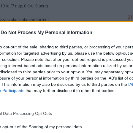
13-ig (7 nap, 0 óra, 0 perc)
21
zzászólása alapján történt.
-
Do Not Process My Personal Information
21
írodat.
to opt-out of the sale, sharing to third parties, or processing of your per
formation for targeted advertising by us, please use the below opt-out s
r selection. Please note that after your opt-out request is processed y
eing interest-based ads based on personal information utilized by us or
33-ig (7 nap, 0 óra, 0 perc)
20
disclosed to third parties prior to your opt-out. You may separately opt-
losure of your personal information by third parties on the IAB’s list of
zzászólása alapján történt.
. This information may also be disclosed by us to third parties on the
IA
Participants
that may further disclose it to other third parties.
20
volt, amiről a fórumozásnak szólnia kellene !
l Data Processing Opt Outs
20
43-ig (7 nap, 0 óra, 0 perc)
o opt-out of the Sharing of my personal data.