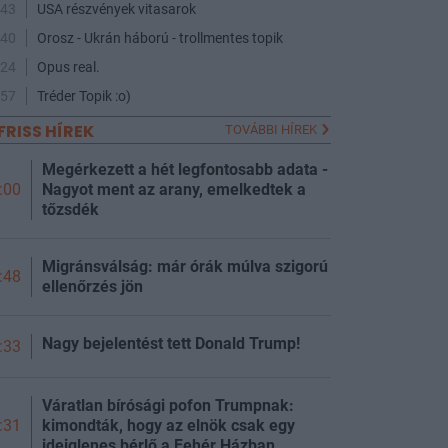
:43
USA részvények vitasarok
:40
Orosz - Ukrán háború - trollmentes topik
:24
Opus real.
:57
Tréder Topik :o)
FRISS HÍREK
TOVÁBBI HÍREK
Megérkezett a hét legfontosabb adata -
Nagyot ment az arany, emelkedtek a
:00
tőzsdék
Migránsválság: már órák múlva szigorú
:48
ellenőrzés jön
Nagy bejelentést tett Donald Trump!
:33
Váratlan bírósági pofon Trumpnak:
kimondták, hogy az elnök csak egy
:31
ideiglenes bérlő a Fehér Házban