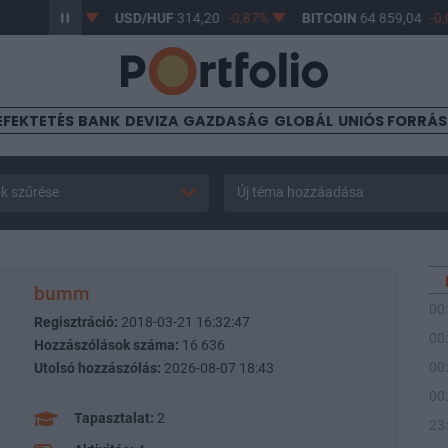
7
-0,61%
USD/HUF
314,20
-0,87%
BITCOIN
64 859,04
-0,05%
EFEKTETÉS
BANK
DEVIZA
GAZDASÁG
GLOBÁL
UNIÓS FORRÁ
k szűrése
Új téma hozzáadása
bumm
00
Regisztráció:
2018-03-21 16:32:47
00
Hozzászólások száma:
16 636
00
Utolsó hozzászólás:
2026-08-07 18:43
00
Tapasztalat:
2
23