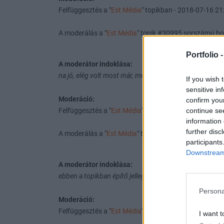
Felfüggesztés a "
Est Média
" topikban - 2018-07-16 21:
A moderálás a "
Est Média
" topik #30995 sorszámú ho
Portfolio 
A moderátor indoklása:
na jó, elég volt most már, menj és beszéld le a saját pap
If you wish 
sensitive in
Moderáció:
confirm you
continue se
Felfüggesztés a "
Est Média
" topikban - 2018-07-24 09:
information 
further disc
A moderálás a "
Est Média
" topik #34148 sorszámú ho
participants
Downstream 
A moderátor indoklása:
ebben a topikban építő jellegű hozzászólásod még nem 
Persona
Moderáció:
Felfüggesztés a "
Est Média
" topikban - 2018-09-05 15:
I want t