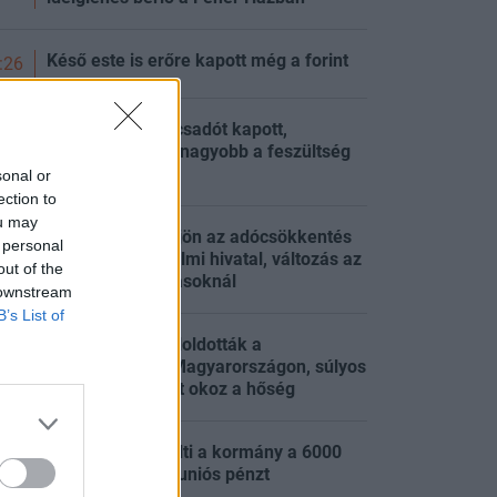
Késő este is erőre kapott még a forint
:26
Trump új főtanácsadót kapott,
miközben egyre nagyobb a feszültség
:16
az USA-ban
sonal or
ection to
ou may
Tisza-kormány: jön az adócsökkentés
 personal
és a vagyonvédelmi hivatal, változás az
:49
out of the
energiakorlátozásoknál
 downstream
B’s List of
Energiakrízis: feloldották a
korlátozásokat Magyarországon, súlyos
:49
többlethalálozást okoz a hőség
Kiderült, mire költi a kormány a 6000
:49
milliárd forintos uniós pénzt