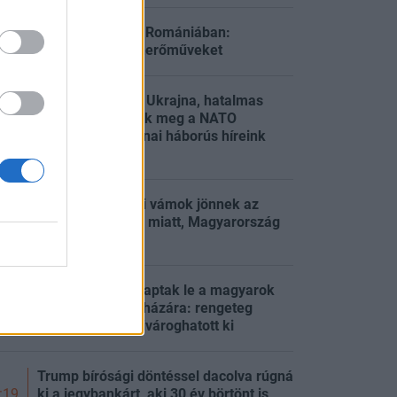
Rendkívüli lépés Romániában:
:39
beindítják a szénerőműveket
Elitklubba lép be Ukrajna, hatalmas
robbanást előztek meg a NATO
:29
repterén – Ukrajnai háborús híreink
pénteken
Brutális amerikai vámok jönnek az
orosz gáz és olaj miatt, Magyarország
:29
is aggódhat
Kiberbűnözők csaptak le a magyarok
kedvenc webáruházára: rengeteg
:24
vásárló adata szivároghatott ki
Trump bírósági döntéssel dacolva rúgná
ki a jegybankárt, aki 30 év börtönt is
:19