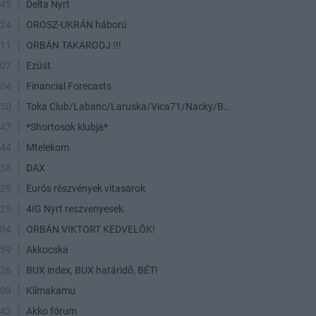
:45
Delta Nyrt
:24
OROSZ-UKRÁN háború
:11
ORBÁN TAKARODJ !!!
:07
Ezüst
:04
Financial Forecasts
:50
Toka Club/Labanc/Laruska/Vica71/Nacky/Bpali/Oldrider/Josefernando/Mcbull/Kawaszabi
:47
*Shortosok klubja*
:44
Mtelekom
:38
DAX
:29
Eurós részvények vitasarok
:25
4IG Nyrt reszvenyesek.
:04
ORBÁN VIKTORT KEDVELŐK!
:59
Akkocska
:26
BUX index, BUX határidő, BÉT!
:09
Klímakamu
:42
Akko fórum