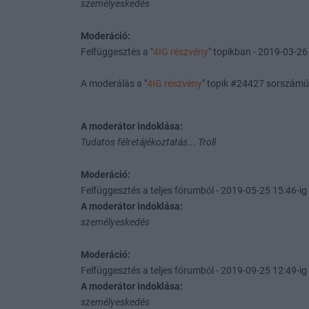
személyeskedés
Moderáció:
Felfüggesztés a "
4IG részvény
" topikban - 2019-03-26 
A moderálás a "
4IG részvény
" topik #24427 sorszámú
A moderátor indoklása:
Tudatos félretájékoztatás... Troll
Moderáció:
Felfüggesztés a teljes fórumból - 2019-05-25 15:46-ig 
A moderátor indoklása:
személyeskedés
Moderáció:
Felfüggesztés a teljes fórumból - 2019-09-25 12:49-ig 
A moderátor indoklása:
személyeskedés