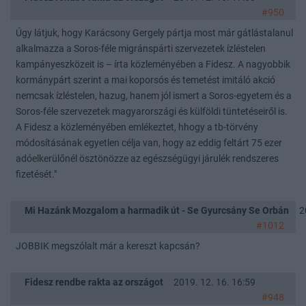
#950
Úgy látjuk, hogy Karácsony Gergely pártja most már gátlástalanul
alkalmazza a Soros-féle migránspárti szervezetek ízléstelen
kampányeszközeit is – írta közleményében a Fidesz. A nagyobbik
kormánypárt szerint a mai koporsós és temetést imitáló akció
nemcsak ízléstelen, hazug, hanem jól ismert a Soros-egyetem és a
Soros-féle szervezetek magyarországi és külföldi tüntetéseiről is.
A Fidesz a közleményében emlékeztet, hhogy a tb-törvény
módosításának egyetlen célja van, hogy az eddig feltárt 75 ezer
adóelkerülőnél ösztönözze az egészségügyi járulék rendszeres
fizetését."
Mi Hazánk Mozgalom a harmadik út - Se Gyurcsány Se Orbán
2
#1012
JOBBIK megszólalt már a kereszt kapcsán?
Fidesz rendbe rakta az országot
2019. 12. 16. 16:59
#948