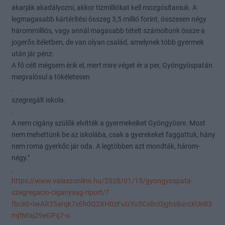
akarják akadályozni, akkor tízmilliókat kell mozgósítaniuk. A
legmagasabb kártérítési összeg 3,5 millió forint, összesen négy
hárommilliós, vagy annál magasabb tételt számoltunk össze a
jogerős ítéletben, de van olyan család, amelynek több gyermek
után jár pénz.
A fő célt mégsem érik el, mert mire véget ér a per, Gyöngyöspatán
megvalósul a tökéletesen
.
szegregált iskola.
.
A nem cigány szülők elvitték a gyermekeiket Gyöngyösre. Most
nem mehettünk be az iskolába, csak a gyerekeket faggattuk, hány
nem roma gyerkőc jár oda. A legtöbben azt mondták, három-
négy."
.
https://www.valaszonline.hu/2020/01/15/gyongyospata-
szegregacio-ciganysag-riport/?
fbclid=IwAR35arqk7xEh0Q2XH0zFuGYu5CsBcOjghs8uroXUn83
mjfNtajZ9eGPq7-o