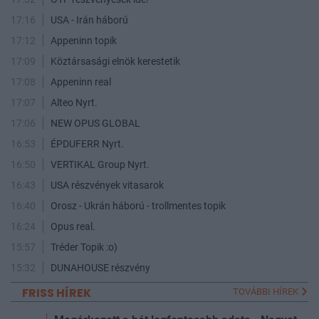
17:16
USA - Irán háború
17:12
Appeninn topik
17:09
Köztársasági elnök kerestetik
17:08
Appeninn real
17:07
Alteo Nyrt.
17:06
NEW OPUS GLOBAL
16:53
ÉPDUFERR Nyrt.
16:50
VERTIKAL Group Nyrt.
16:43
USA részvények vitasarok
16:40
Orosz - Ukrán háború - trollmentes topik
16:24
Opus real.
15:57
Tréder Topik :o)
15:32
DUNAHOUSE részvény
FRISS HÍREK
TOVÁBBI HÍREK