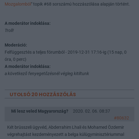
Mozgalomból
" topik #68 sorszámú hozzászólása alapján történt.
A moderátor indoklása:
Troll!
Moderáció:
Felfüggesztés a teljes fórumból - 2019-12-31 17:16-ig (15 nap, 0
óra, 0 perc)
A moderátor indoklása:
a következő fenyegetőzésnél végleg kitiltunk
UTOLSÓ 20 HOZZÁSZÓLÁS
Mi lesz veled Magyarország?
2020. 02. 06. 08:37
#80632
Két brüsszeli ügyvéd, Abderrahim Lhali és Mohamed Özdemir
végrehajtást kezdeményezett a belga külügyminisztériummal