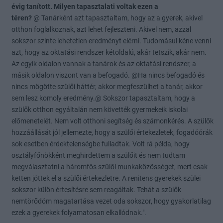
évig tanított. Milyen tapasztalati voltak ezen a
téren?
@ Tanárként azt tapasztaltam, hogy az a gyerek, akivel
otthon foglalkoznak, azt lehet fejleszteni. Akivel nem, azzal
sokszor szinte lehetetlen eredményt elérni. Tudomásul kéne venni
azt, hogy az oktatási rendszer kétoldalú, akár tetszik, akár nem.
Az egyik oldalon vannak a tanárok és az oktatási rendszer, a
másik oldalon viszont van a befogadó. @Ha nincs befogadó és
nincs mögötte szülői háttér, akkor megfeszülhet a tanár, akkor
sem lesz komoly eredmény.@ Sokszor tapasztaltam, hogy a
szülők otthon egyáltalán nem követték gyermekeik iskolai
előmenetelét. Nem volt otthoni segítség és számonkérés. A szülők
hozzáállását jól jellemezte, hogy a szülői értekezletek, fogadóórák
sok esetben érdektelenségbe fulladtak. Volt rá példa, hogy
osztályfőnökként meghirdettem a szülőit és nem tudtam
megválasztatni a háromfős szülői munkaközösséget, mert csak
ketten jöttek el a szülői értekezletre. A renitens gyerekek szülei
sokszor külön értesítésre sem reagáltak. Tehát a szülők
nemtörődöm magatartása vezet oda sokszor, hogy gyakorlatilag
ezek a gyerekek folyamatosan elkallódnak.".