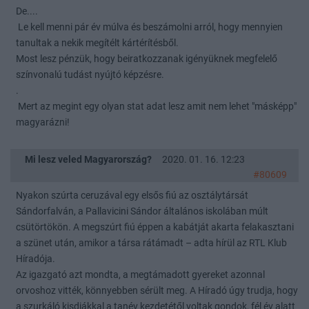
De....
Le kell menni pár év múlva és beszámolni arról, hogy mennyien
tanultak a nekik megítélt kártérítésből.
Most lesz pénzük, hogy beiratkozzanak igényüknek megfelelő
színvonalú tudást nyújtó képzésre.
.
Mert az megint egy olyan stat adat lesz amit nem lehet "másképp"
magyarázni!
Mi lesz veled Magyarország?
2020. 01. 16. 12:23
#80609
Nyakon szúrta ceruzával egy elsős fiú az osztálytársát
Sándorfalván, a Pallavicini Sándor általános iskolában múlt
csütörtökön. A megszúrt fiú éppen a kabátját akarta felakasztani
a szünet után, amikor a társa rátámadt – adta hírül az RTL Klub
Híradója.
Az igazgató azt mondta, a megtámadott gyereket azonnal
orvoshoz vitték, könnyebben sérült meg. A Híradó úgy trudja, hogy
a szurkáló kisdiákkal a tanév kezdetétől voltak gondok, fél év alatt