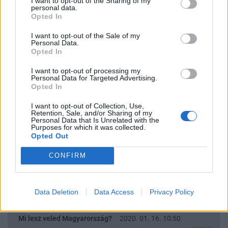
I want to opt-out of the Sharing of my
personal data.
.
Opted In
Aki BŰNT követ el az KÁRT is okoz!
Miért nem tartozik ez össze?
I want to opt-out of the Sale of my
Personal Data.
Az ítéletnek legyen része a KÁRTÉRÍTÉS megállapítása és
Opted In
kiszabása is.
I want to opt-out of processing my
Personal Data for Targeted Advertising.
Mi lesz veled Magyarország?
2020. 01. 16. 10:53
Opted In
#80593
I want to opt-out of Collection, Use,
Itt az állam okozott kárt,"
Retention, Sale, and/or Sharing of my
Personal Data that Is Unrelated with the
.
Purposes for which it was collected.
a bíróság szerint.
Opted Out
.
CONFIRM
Jelenleg is csak ROMÁKBÓL álló osztályokban tanulnak a patai
iskolások, akkor most is KÁR éri őket?????
.
Ezért a mostani "szegregációért" kit kell beperelni??????
Data Deletion
Data Access
Privacy Policy
Mi lesz veled Magyarország?
2020. 01. 16. 10:50