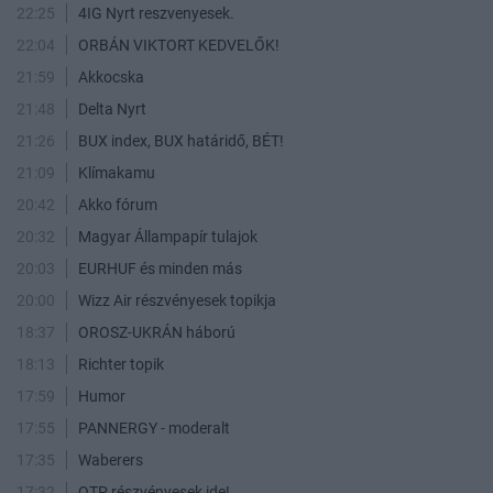
22:25
4IG Nyrt reszvenyesek.
22:04
ORBÁN VIKTORT KEDVELŐK!
21:59
Akkocska
21:48
Delta Nyrt
21:26
BUX index, BUX határidő, BÉT!
21:09
Klímakamu
20:42
Akko fórum
20:32
Magyar Állampapír tulajok
20:03
EURHUF és minden más
20:00
Wizz Air részvényesek topikja
18:37
OROSZ-UKRÁN háború
18:13
Richter topik
17:59
Humor
17:55
PANNERGY - moderalt
17:35
Waberers
17:32
OTP részvényesek ide!