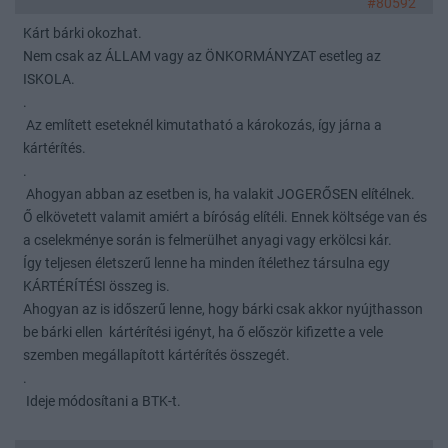
#80592
Kárt bárki okozhat.
Nem csak az ÁLLAM vagy az ÖNKORMÁNYZAT esetleg az
ISKOLA.
.
Az említett eseteknél kimutatható a károkozás, így járna a
kártérítés.
.
Ahogyan abban az esetben is, ha valakit JOGERŐSEN elítélnek.
Ő elkövetett valamit amiért a bíróság elítéli. Ennek költsége van és
a cselekménye során is felmerülhet anyagi vagy erkölcsi kár.
Így teljesen életszerű lenne ha minden ítélethez társulna egy
KÁRTÉRÍTÉSI összeg is.
Ahogyan az is időszerű lenne, hogy bárki csak akkor nyújthasson
be bárki ellen kártérítési igényt, ha ő először kifizette a vele
szemben megállapított kártérítés összegét.
.
Ideje módosítani a BTK-t.