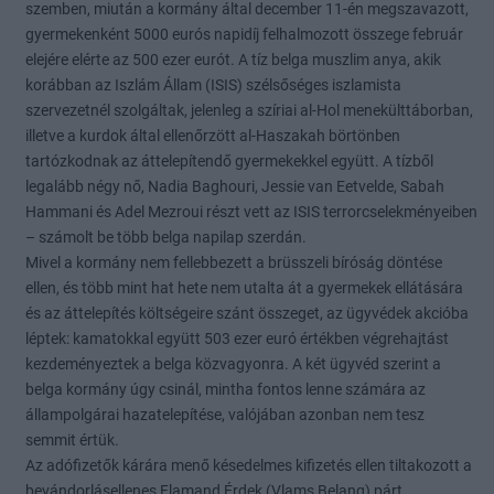
szemben, miután a kormány által december 11-én megszavazott,
gyermekenként 5000 eurós napidíj felhalmozott összege február
elejére elérte az 500 ezer eurót. A tíz belga muszlim anya, akik
korábban az Iszlám Állam (ISIS) szélsőséges iszlamista
szervezetnél szolgáltak, jelenleg a szíriai al-Hol menekülttáborban,
illetve a kurdok által ellenőrzött al-Haszakah börtönben
tartózkodnak az áttelepítendő gyermekekkel együtt. A tízből
legalább négy nő, Nadia Baghouri, Jessie van Eetvelde, Sabah
Hammani és Adel Mezroui részt vett az ISIS terrorcselekményeiben
– számolt be több belga napilap szerdán.
Mivel a kormány nem fellebbezett a brüsszeli bíróság döntése
ellen, és több mint hat hete nem utalta át a gyermekek ellátására
és az áttelepítés költségeire szánt összeget, az ügyvédek akcióba
léptek: kamatokkal együtt 503 ezer euró értékben végrehajtást
kezdeményeztek a belga közvagyonra. A két ügyvéd szerint a
belga kormány úgy csinál, mintha fontos lenne számára az
állampolgárai hazatelepítése, valójában azonban nem tesz
semmit értük.
Az adófizetők kárára menő késedelmes kifizetés ellen tiltakozott a
bevándorlásellenes Flamand Érdek (Vlams Belang) párt