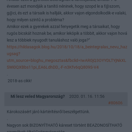
évesen azt mondják a tanító néninek, hogy szopd le a f@szom,
g@ci, és ezt a társaik is hallják, akkor vajon elgondolkodik-e valaki,
hogy milyen szintű a probléma?
Amikor ezek a gyerekek azzal fenyegetik meg a társaikat, hogy
rugós bicskát hoznak be, amikor leköpik a többit, akkor vajon hová
lesz a többiek nyugodt tanuláshoz való joga?"
https://hildasagok.blog.hu/2018/10/18/a_beintegralas_nevu_haz
ugsag?
utm_source=bloghu_megosztas&fbclid=IwAR0jQ3OYYDLTYjNkXL
SWi0QXBbs11pi_EA6LdhDD_-F-n3Kfv6qQ809S-V4
.
2018-as cikk!
Mi lesz veled Magyarország?
2020. 01. 16. 11:56
#80606
Károkozásért járó kártérítésről beszélgettünk.
.
Nagyon sok BIZONYÍTHATÓ káreset történt BEAZONOSÍTHATÓ