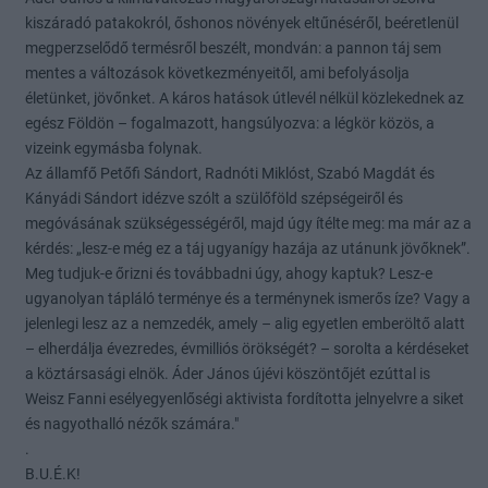
kiszáradó patakokról, őshonos növények eltűnéséről, beéretlenül
megperzselődő termésről beszélt, mondván: a pannon táj sem
mentes a változások következményeitől, ami befolyásolja
életünket, jövőnket. A káros hatások útlevél nélkül közlekednek az
egész Földön – fogalmazott, hangsúlyozva: a légkör közös, a
vizeink egymásba folynak.
Az államfő Petőfi Sándort, Radnóti Miklóst, Szabó Magdát és
Kányádi Sándort idézve szólt a szülőföld szépségeiről és
megóvásának szükségességéről, majd úgy ítélte meg: ma már az a
kérdés: „lesz-e még ez a táj ugyanígy hazája az utánunk jövőknek”.
Meg tudjuk-e őrizni és továbbadni úgy, ahogy kaptuk? Lesz-e
ugyanolyan tápláló terménye és a terménynek ismerős íze? Vagy a
jelenlegi lesz az a nemzedék, amely – alig egyetlen emberöltő alatt
– elherdálja évezredes, évmilliós örökségét? – sorolta a kérdéseket
a köztársasági elnök. Áder János újévi köszöntőjét ezúttal is
Weisz Fanni esélyegyenlőségi aktivista fordította jelnyelvre a siket
és nagyothalló nézők számára."
.
B.U.É.K!