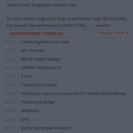
Semmi gond, nyugodtan csináld csak!
.
De azért szólok, hogy attól, hogy te azt hiszed, hogy NÉVTELENÜL
írsz és ezért bármit leírhatsz BÜNTETLENÜL...... tévedsz!
LEGFRISSEBB TOPIKOK
ÖSSZES TOPIK
23:18
Lakás/Ingatlan árak topik
23:17
4IG részvény
23:12
MOLly tulajok topikja
23:11
ORBÁN TAKARODJ !!!
23:07
Ezüst
23:04
Financial Forecasts
22:50
Toka Club/Labanc/Laruska/Vica71/Nacky/Bpali/Oldrider/Josefernando/Mcbull/Kawaszabi
22:47
*Shortosok klubja*
22:44
Mtelekom
22:38
DAX
22:29
Eurós részvények vitasarok