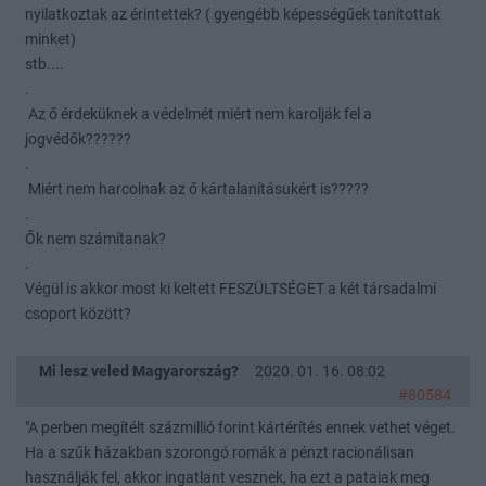
nyilatkoztak az érintettek? ( gyengébb képességűek tanítottak
minket)
stb....
.
Az ő érdeküknek a védelmét miért nem karolják fel a
jogvédők??????
.
Miért nem harcolnak az ő kártalanításukért is?????
.
Ők nem számítanak?
.
Végül is akkor most ki keltett FESZÜLTSÉGET a két társadalmi
csoport között?
Mi lesz veled Magyarország?
2020. 01. 16. 08:02
#80584
"A perben megítélt százmillió forint kártérítés ennek vethet véget.
Ha a szűk házakban szorongó romák a pénzt racionálisan
használják fel, akkor ingatlant vesznek, ha ezt a pataiak meg