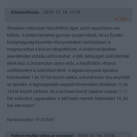
Klímaváltozás
2019. 12. 16. 17:10
#1405
Általában változóan fátyolfelhős égre, szűrt napsütésre van
kilátás. A ködös területek gyorsan zsugorodnak, de az Északi-
középhegység közvetlen környezetében tartósabban is
megmaradhat a köd és rétegfelhőzet. A ködös területeken
jelentéktelen szitálás előfordulhat. A déli, délnyugati szél többfelé
élénk lesz, a Dunántúlon olykor erős, a Kisalföldön viharos
széllökésekre is számítani lehet. A legalacsonyabb éjszakai
hőmérséklet 1 és 10 fok között alakul, a Dunántúlon lesz enyhébb
az éjszaka. A legmagasabb nappali hőmérséklet általában 12 és
18 fok között várható, de a tartósan borult tájakon csupán 7, 11
fok valószínű, ugyanakkor a déli határ mentén helyenként 19, 20
fok sem kizárt."
.
Karácsonykor 19-20 fok?
Fidesz rendbe rakta az országot
2019. 12. 16. 17:08