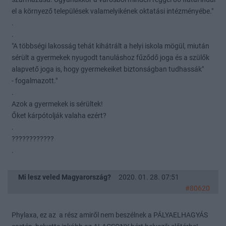
el a környező települések valamelyikének oktatási intézményébe."
.
.
"A többségi lakosság tehát kihátrált a helyi iskola mögül, miután
sérült a gyermekek nyugodt tanuláshoz fűződő joga és a szülők
alapvető joga is, hogy gyermekeiket biztonságban tudhassák"
- fogalmazott."
.
Azok a gyermekek is sérültek!
Őket kárpótolják valaha ezért?
.
????????????
.
Mi lesz veled Magyarország?
2020. 01. 28. 07:51
#80620
Phylaxa, ez az a rész amiről nem beszélnek a PÁLYAELHAGYÁS