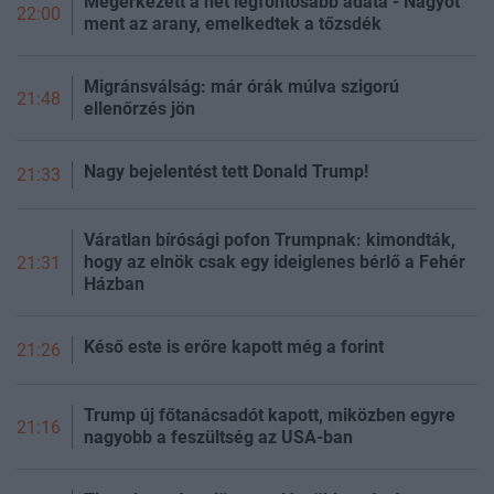
Megérkezett a hét legfontosabb adata - Nagyot
22:00
ment az arany, emelkedtek a tőzsdék
Migránsválság: már órák múlva szigorú
21:48
ellenőrzés jön
Nagy bejelentést tett Donald Trump!
21:33
Váratlan bírósági pofon Trumpnak: kimondták,
hogy az elnök csak egy ideiglenes bérlő a Fehér
21:31
Házban
Késő este is erőre kapott még a forint
21:26
Trump új főtanácsadót kapott, miközben egyre
21:16
nagyobb a feszültség az USA-ban