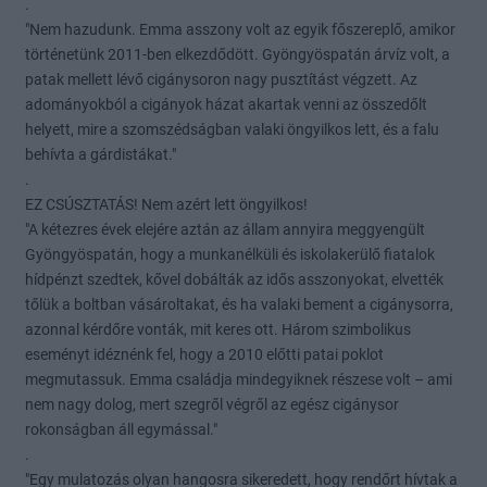
.
"Nem hazudunk. Emma asszony volt az egyik főszereplő, amikor
történetünk 2011-ben elkezdődött. Gyöngyöspatán árvíz volt, a
patak mellett lévő cigánysoron nagy pusztítást végzett. Az
adományokból a cigányok házat akartak venni az összedőlt
helyett, mire a szomszédságban valaki öngyilkos lett, és a falu
behívta a gárdistákat."
.
EZ CSÚSZTATÁS! Nem azért lett öngyilkos!
"A kétezres évek elejére aztán az állam annyira meggyengült
Gyöngyöspatán, hogy a munkanélküli és iskolakerülő fiatalok
hídpénzt szedtek, kővel dobálták az idős asszonyokat, elvették
tőlük a boltban vásároltakat, és ha valaki bement a cigánysorra,
azonnal kérdőre vonták, mit keres ott. Három szimbolikus
eseményt idéznénk fel, hogy a 2010 előtti patai poklot
megmutassuk. Emma családja mindegyiknek részese volt – ami
nem nagy dolog, mert szegről végről az egész cigánysor
rokonságban áll egymással."
.
"Egy mulatozás olyan hangosra sikeredett, hogy rendőrt hívtak a