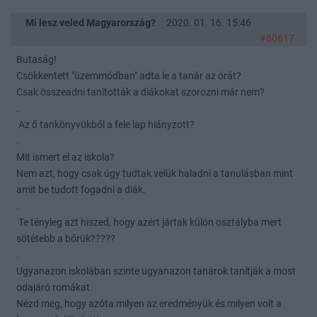
Mi lesz veled Magyarország?
2020. 01. 16. 15:46
#80617
Butaság!
Csökkentett "üzemmódban" adta le a tanár az órát?
Csak összeadni tanították a diákokat szorozni már nem?
.
Az ő tankönyvükből a fele lap hiányzott?
.
Mit ismert el az iskola?
Nem azt, hogy csak úgy tudtak velük haladni a tanulásban mint
amit be tudott fogadni a diák.
.
Te tényleg azt hiszed, hogy azért jártak külön osztályba mert
sötétebb a bőrük?????
.
Ugyanazon iskolában szinte ugyanazon tanárok tanítják a most
odajáró romákat.
Nézd meg, hogy azóta milyen az eredményük és milyen volt a