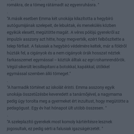
romákra, de a tömeg rátámadt az egyenruhásra. "
.
"A másik esetben Emma két unokája kilazította a hegybíró
autógumijának szelepeit, de lebuktak, és menekülés közben
egyikük elesett, megütötte magát. A véres pólójú gyerekről az
impulzív asszony azt hitte, hogy megverték, ezért felbőszítette a
telep férfiait. A falusiak a hegybíró védelmére keltek, már a földről
húzták fel, a cigányok és a nem cigányok órák hosszat néztek
farkasszemet egymással – köztük álltak az egri rohamrendőrök.
Végül sikerült lecsillapítani a botokkal, kapákkal, ütőkkel
egymással szemben álló tömeget."
.
"A harmadik történet az iskolát érinti. Emma asszony egyik
unokája összetűzésbe keveredett a tanárnőjével, a nagymama
pedig úgy torolta meg a gyermeket ért inzultust, hogy megütötte a
pedagógust. Egy év hat hónapot ült utóbb összesen. "
.
"A szeleplazító gyerekek most komoly kártérítésre lesznek
jogosultak, ez pedig sérti a falusiak igazságérzetét. "