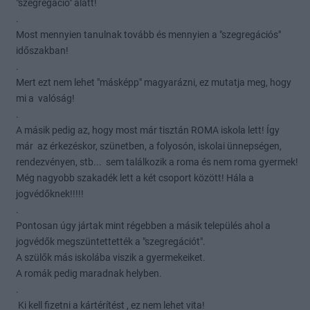
"szegregáció" alatt!
.
Most mennyien tanulnak tovább és mennyien a "szegregációs"
időszakban!
.
Mert ezt nem lehet "másképp" magyarázni, ez mutatja meg, hogy
mi a valóság!
.
A másik pedig az, hogy most már tisztán ROMA iskola lett! Így
már az érkezéskor, szünetben, a folyosón, iskolai ünnepségen,
rendezvényen, stb... sem találkozik a roma és nem roma gyermek!
Még nagyobb szakadék lett a két csoport között! Hála a
jogvédőknek!!!!!
.
Pontosan úgy jártak mint régebben a másik település ahol a
jogvédők megszüntettették a "szegregációt".
A szülők más iskolába viszik a gyermekeiket.
A romák pedig maradnak helyben.
.
Ki kell fizetni a kártérítést , ez nem lehet vita!