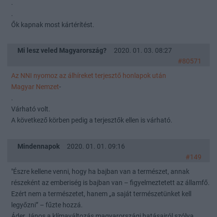
.
.
Ők kapnak most kártérítést.
Mi lesz veled Magyarország?
2020. 01. 03. 08:27
#80571
Az NNI nyomoz az álhíreket terjesztő honlapok után
Magyar Nemzet
-
.
Várható volt.
A következő körben pedig a terjesztők ellen is várható.
Mindennapok
2020. 01. 01. 09:16
#149
"Észre kellene venni, hogy ha bajban van a természet, annak
részeként az emberiség is bajban van – figyelmeztetett az államfő.
Ezért nem a természetet, hanem „a saját természetünket kell
legyőzni” – fűzte hozzá.
Áder János a klímaváltozás magyarországi hatásairól szólva