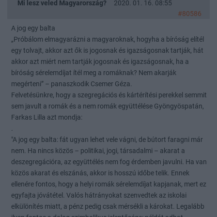
Mi lesz veled Magyarország?
2020. 01. 16. 08:55
#80586
A jog egy balta
„Próbálom elmagyarázni a magyaroknak, hogyha a bíróság elítél
egy tolvajt, akkor azt ők is jogosnak és igazságosnak tartják, hát
akkor azt miért nem tartják jogosnak és igazságosnak, ha a
bíróság sérelemdíjat ítél meg a romáknak? Nem akarják
megérteni” – panaszkodik Csemer Géza.
Felvetésünkre, hogy a szegregációs és kártérítési perekkel semmit
sem javult a romák és a nem romák együttélése Gyöngyöspatán,
Farkas Lilla azt mondja:
.
"A jog egy balta: fát ugyan lehet vele vágni, de bútort faragni már
nem. Ha nincs közös – politikai, jogi, társadalmi – akarat a
deszegregációra, az együttélés nem fog érdemben javulni. Ha van
közös akarat és elszánás, akkor is hosszú időbe telik. Ennek
ellenére fontos, hogy a helyi romák sérelemdíjat kapjanak, mert ez
egyfajta jóvátétel. Valós hátrányokat szenvedtek az iskolai
elkülönítés miatt, a pénz pedig csak mérsékli a károkat. Legalább