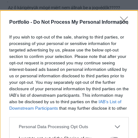
.
Az ő kárigényük mögé miért nem állnak be a jogvédők?????
Portfolio -
Do Not Process My Personal Information
Mi lesz veled Magyarország?
2020. 01. 16. 11:30
#80600
If you wish to opt-out of the sale, sharing to third parties, or
hanem azzal, hogy tudatosan ROSSZABB, GYEGÉBB KÉPZÉST
processing of your personal or sensitive information for
kaptak. "
targeted advertising by us, please use the below opt-out
.
section to confirm your selection. Please note that after your
ami ugye FELTÉTELEZÉS.
opt-out request is processed you may continue seeing
.
interest-based ads based on personal information utilized by
lehet nézni statisztikát, amióta NINCSEN szegregáció......
us or personal information disclosed to third parties prior to
your opt-out. You may separately opt-out of the further
mennyien járnak középsuliba?
disclosure of your personal information by third parties on the
mennyien szereztek végzettséget?
IAB’s list of downstream participants. This information may
előtte milyen volt az arány?
also be disclosed by us to third parties on the
IAB’s List of
Downstream Participants
that may further disclose it to other
Mi lesz veled Magyarország?
2020. 01. 16. 11:27
third parties.
#80597
Personal Data Processing Opt Outs
A fenti rém igazságtalan lenne, mert összekapcsolnál egymástól
tök független dolgokat."