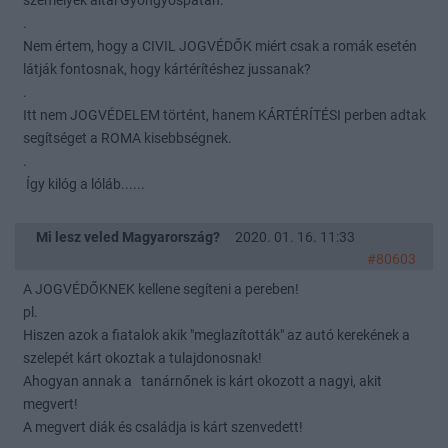
személyek által Gyöngyöspatán.
.
Nem értem, hogy a CIVIL JOGVÉDŐK miért csak a romák esetén
látják fontosnak, hogy kártérítéshez jussanak?
.
Itt nem JOGVÉDELEM történt, hanem KÁRTÉRÍTÉSI perben adtak
segítséget a ROMA kisebbségnek.
.
Így kilóg a lóláb......
Mi lesz veled Magyarország?
2020. 01. 16. 11:33
#80603
A JOGVÉDŐKNEK kellene segíteni a pereben!
pl.
Hiszen azok a fiatalok akik "meglazították" az autó kerekének a
szelepét kárt okoztak a tulajdonosnak!
Ahogyan annak a tanárnőnek is kárt okozott a nagyi, akit
megvert!
A megvert diák és családja is kárt szenvedett!