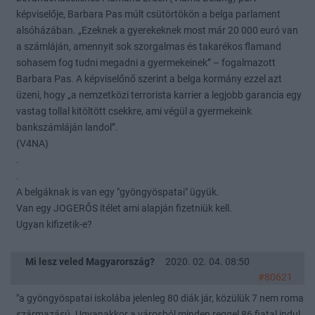
képviselője, Barbara Pas múlt csütörtökön a belga parlament
alsóházában. „Ezeknek a gyerekeknek most már 20 000 euró van
a számláján, amennyit sok szorgalmas és takarékos flamand
sohasem fog tudni megadni a gyermekeinek” – fogalmazott
Barbara Pas. A képviselőnő szerint a belga kormány ezzel azt
üzeni, hogy „a nemzetközi terrorista karrier a legjobb garancia egy
vastag tollal kitöltött csekkre, ami végül a gyermekeink
bankszámláján landol”.
(V4NA)
.
.
A belgáknak is van egy "gyöngyöspatai" ügyük.
Van egy JOGERŐS ítélet ami alapján fizetniük kell.
Ugyan kifizetik-e?
Mi lesz veled Magyarország?
2020. 02. 04. 08:50
#80621
"a gyöngyöspatai iskolába jelenleg 80 diák jár, közülük 7 nem roma
származású. Ugyanakkor a városból minden reggel 86 fiatal indul