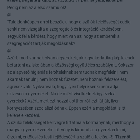
esetén, helyette inkább az ALACSONY bért helyezik előtérbe!
Pedig nem az a első számú ok!
@
"Tulajdonképpen arról beszélek, hogy a szülők felelősségét eddig
senki nem vizsgálta a szegregáció és integráció kérdésében.
Tegyük fel a kérdést, hogy miért van az, hogy az emberek a
szegregációt tartják megoldásnak?
@
Azért, mert vannak olyan a gyerekek, akik gyakorlatilag képtelenek
betartani az iskolában a közösségi együttélés szabályait. Sokszor
az alapvető higiéniás feltételeknek sem tudnak megfelelni, nem
akarnak tanulni, nem hoznak füzetet, nem hoznak felszerelést,
agresszívak. Nyilvánvaló, hogy ilyen helyre senki nem adja
szívesen a gyermekét. Na de miért viselkednek így ezek a
gyerekek? Azért, mert ezt hozzák otthonról, ezt látják, ilyen
környezetben szocializálódnak. Éppen ezért a megoldást is itt
kellene elkezdeni.
A szülői felelősséget kell végre firtatnia a kormánynak, merthogy a
magyar gyermekvédelmi törvény is kimondja: a gyerek értelmi,
érzelmi, erkölcsi és testi fejlődéséért a szülő a felelős. @
Tizenöt