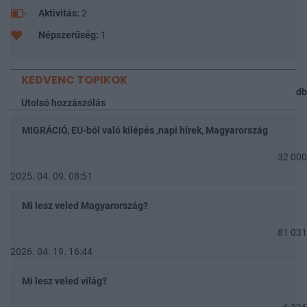
Aktivitás:
2
Népszerűség:
1
KEDVENC TOPIKOK
db
Utolsó hozzászólás
MIGRÁCIÓ, EU-ból való kilépés ,napi hírek, Magyarország
32 000
2025. 04. 09. 08:51
Mi lesz veled Magyarország?
81 031
2026. 04. 19. 16:44
Mi lesz veled világ?