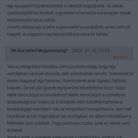
egy igazgatói figyelmeztetést is sikerült begyűjtenie. Az iskola
családsegítőhöz ifordult, a gyereket a támadás másnapján másik
intézménybe tanácsolták.
A kisfiú édesanyja szerint a gyermekét provokálták, amire nem jól
reagált. A megszúrt osztálytárstól bocsánatot kértek."
Mi lesz veled Magyarország?
2020. 01. 16. 12:10
#80607
"Aki az integrálást kitalálta, nem gondolta végig, hogy egy
osztályban vannak olyanok, akik szeretnének tanulni. Szeretnék jól
érezni magukat egy tanórán. Szeretnének akár figyelni, fejlődni,
haladni. De ezt pár gyerek egyszerűen lehetetlenné teszi. Vajon
nekik nincs joguk a tanuláshoz? Nekik nincs joguk a személyes
szabadsághoz? Vajon az ő érdekeik miért kerültek háttérbe a
kisebbséggel szemben? Aki az integrálást szorgalmazta, nem volt
tisztában azzal, hogy ebben az országban, az állami iskolákban a
feltételek nem adottak. Vagy pontosan tudta, csak ez senkit nem
érdekelt.
Amikor ezek a gyerekek belerúgnak a tanítójukba, amikor 7-8