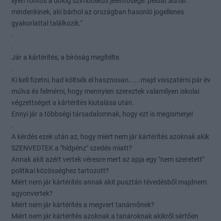
ilyen fontos a dolog szimbolikus jelentősége: példát adhat
mindenkinek, aki bárhol az országban hasonló jogellenes
gyakorlattal találkozik."
.
.
Jár a kártérítés, a bíróság megítélte.
.
Ki kell fizetni, had költsék el hasznosan......majd visszatérni pár év
múlva és felmérni, hogy mennyien szereztek valamilyen iskolai
végzettséget a kártérítés kiutalása után.
Ennyi jár a többségi társadalomnak, hogy ezt is megismerje!
.
A kérdés ezek után az, hogy miért nem jár kártérítés azoknak akik
SZENVEDTEK a "hídpénz" szedés miatt?
Annak akit azért vertek véresre mert az apja egy "nem szeretett"
politikai közösséghez tartozott?
Miért nem jár kártérítés annak akit pusztán tévedésből majdnem
agyonvertek?
Miért nem jár kártérítés a megvert tanárnőnek?
Miért nem jár kártérítés azoknak a tanároknak akikről sértően