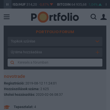
USD/HUF
314,20
-0,87%
BITCOIN
64 935,68
1,04%
BUX
14
PORTFOLIO FORUM
Topikok szűrése
Új téma hozzáadása
novotrade
Regisztráció:
2019-08-12 11:24:01
Hozzászólások száma:
2 625
Utolsó hozzászólás:
2020-02-06 08:37
Tapasztalat:
4