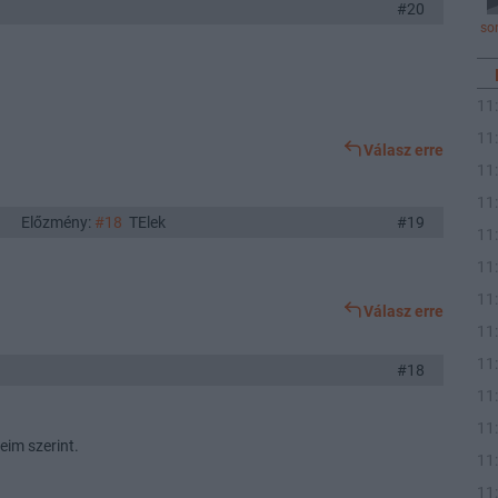
#20
so
11
11
Válasz erre
11
11
Előzmény:
#18
TElek
#19
11
11
11
Válasz erre
11
11
#18
11
11
eim szerint.
11
11