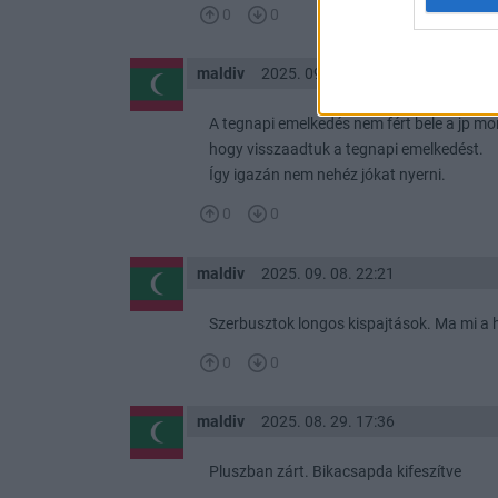
0
0
maldiv
2025. 09. 09. 22:36
A tegnapi emelkedés nem fért bele a jp mo
hogy visszaadtuk a tegnapi emelkedést.
Így igazán nem nehéz jókat nyerni.
0
0
maldiv
2025. 09. 08. 22:21
Szerbusztok longos kispajtások. Ma mi a
0
0
maldiv
2025. 08. 29. 17:36
Pluszban zárt. Bikacsapda kifeszítve