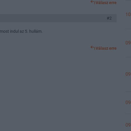
Válasz erre
10
#2
b most indul az 5. hullám.
09
Válasz erre
09
09
09