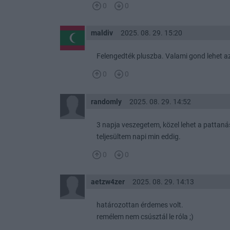
0
0
maldiv
2025. 08. 29. 15:20
Felengedték pluszba. Valami gond lehet a
0
0
randomly
2025. 08. 29. 14:52
3 napja veszegetem, közel lehet a pattan
teljesültem napi min eddig.
0
0
aetzw4zer
2025. 08. 29. 14:13
határozottan érdemes volt.
remélem nem csúsztál le róla ;)