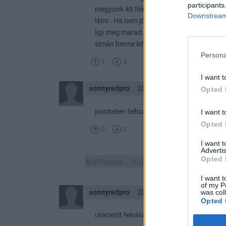
participants
megyünk 40 fölé … De mindig valaki belekö
Downstream 
látni . Ha nem jönnek a hülye célárazáss 
Így meg marad a remény hogy valaha 40 f
simán benne lehet az 50..ha….
Persona
1
4
I want t
sonnyredpro
2026. 07. 24. 20:35
Opted 
jovoheten felhuzzak 40 eur fole, mesesze
I want t
Opted 
0
0
I want 
Advertis
Opted 
BigThomas
2026. 07. 24. 20:17
I want t
of my P
sonnyredpro
2026. 07. 24. 18:18
was col
Opted 
unicredit felvásárlás, go up above 40eur✌️