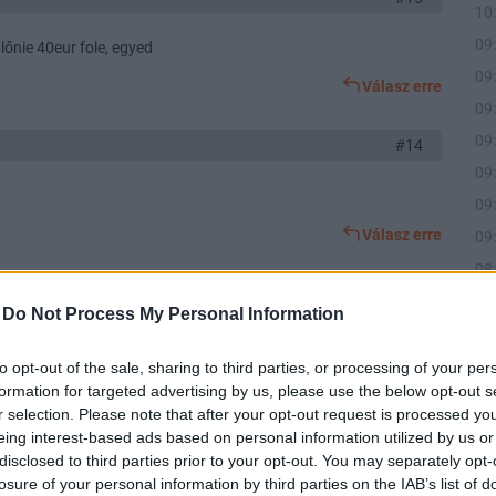
10
09
lőnie 40eur fole, egyed
09
Válasz erre
09
09
#14
09
09
Válasz erre
09
08
Előzmény:
#12
Bpali2
#13
08
-
Do Not Process My Personal Information
07
i rovidesen✌️
21
to opt-out of the sale, sharing to third parties, or processing of your per
Válasz erre
formation for targeted advertising by us, please use the below opt-out s
r selection. Please note that after your opt-out request is processed y
eing interest-based ads based on personal information utilized by us or
Előzmény:
#11
sonnyredpro
#12
disclosed to third parties prior to your opt-out. You may separately opt-
losure of your personal information by third parties on the IAB’s list of
 hírre 😳..Legyen igazad . Igencsak régóta mantráztam hogy
11