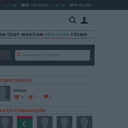
,42%
BUX
147 640,9
0,74%
OTP
46 280
0,83%
MOL
4 720
SOK
ÜZLET
INGATLAN
ZÖLD VILÁG
TŐZSDE
TOPIK GAZDA
GPeter
4
1
4
AKTÍV FÓRUMOZÓK