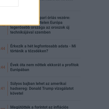
pénteken
Kimondta a hadiipari óriás vezére:
gyakorlatilag védtelen Európa
:45
legerősebb országa az oroszok új
technikájával szemben
Érkezik a hét legfontosabb adata - Mi
:44
történik a tőzsdéken?
Évek óta nem nőttek ekkorát a profitok
:44
Európában
Súlyos bajban lehet az amerikai
hadsereg: Donald Trump vizsgálatot
:41
követel
Megütötték a forintot az inflációs