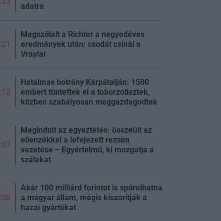
:33
adatra
Megszólalt a Richter a negyedéves
eredmények után: csodát csinál a
:21
Vraylar
Hatalmas botrány Kárpátalján: 1500
embert tüntettek el a toborzótisztek,
:12
közben szabályosan meggazdagodtak
Megindult az egyeztetés: összeült az
ellenzékkel a lefejezett rezsim
:07
vezetése – Egyértelmű, ki mozgatja a
szálakat
Akár 100 milliárd forintot is spórolhatna
a magyar állam, mégis kiszorítják a
:00
hazai gyártókat