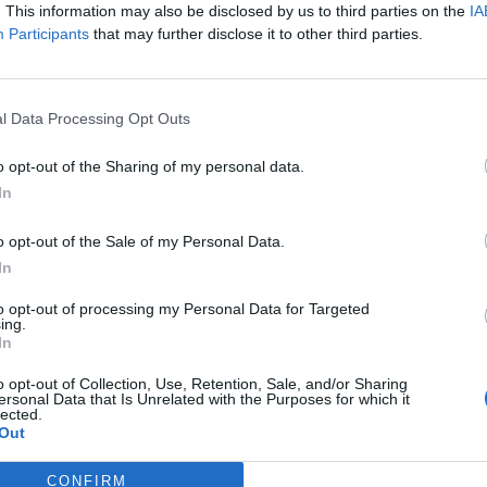
. This information may also be disclosed by us to third parties on the
IA
pött a levesbe . Nem nagyon szeretnék ezt az USAban 34 felett
Participants
that may further disclose it to other third parties.
meg az UniCredit erőszakossága , akkor most 50 körül vagyunk .
ölé megy 😂. Ha igazad lesz nagy lökést adna az árfolyamnak és
10
l Data Processing Opt Outs
Válasz erre
o opt-out of the Sharing of my personal data.
10
#11
In
p
o opt-out of the Sale of my Personal Data.
10
In
Válasz erre
to opt-out of processing my Personal Data for Targeted
ing.
In
Törölt hozzászólás
#10
10
o opt-out of Collection, Use, Retention, Sale, and/or Sharing
ersonal Data that Is Unrelated with the Purposes for which it
#9
lected.
Out
10
CONFIRM