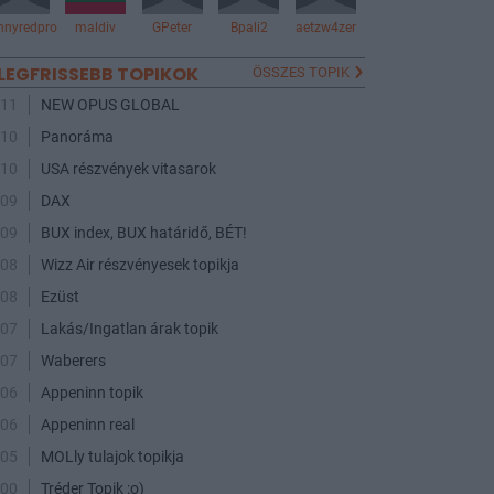
nnyredpro
maldiv
GPeter
Bpali2
aetzw4zer
LEGFRISSEBB TOPIKOK
ÖSSZES TOPIK
:11
NEW OPUS GLOBAL
:10
Panoráma
:10
USA részvények vitasarok
:09
DAX
:09
BUX index, BUX határidő, BÉT!
:08
Wizz Air részvényesek topikja
:08
Ezüst
:07
Lakás/Ingatlan árak topik
:07
Waberers
:06
Appeninn topik
:06
Appeninn real
:05
MOLly tulajok topikja
:00
Tréder Topik :o)