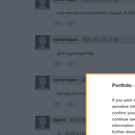
este nem lesz kamatemelés usaban, ki kell 
0
0
sonnyredpro
2026. 07. 27. 15:50
gyere gyere gyere🤗
0
0
sonnyredpro
2026. 07. 27. 11:38
Portfolio 
kell egy pici mázli de sztm ATHra fog menn
If you wish 
1
0
sensitive in
confirm you
continue se
Bpali2
2026. 07. 24. 20:49
information 
further disc
Az .. Esett is tegnap 5 százalékot a nagy