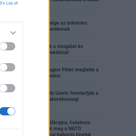
B’s List of
újítást?
Tisza-kormány: vége az önkéntes
:56
fogyasztáscsökkentésnek
Tarr Zoltán: folyik a vizsgálat és
:56
átvilágítás a közmédiánál
Energiakrízis: Magyar Péter megtette a
:50
várva várt bejelentést
Karácsony Gergely üzent: fenntartják a
főváros energiatakarékossági
:50
intézkedéseit
Elitklubba lép be Ukrajna, hatalmas
robbanást előztek meg a NATO
:45
repterén – Ukrajnai háborús híreink