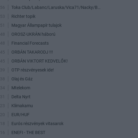
:56
Toka Club/Labanc/Laruska/Vica71/Nacky/Bpali/Oldrider/Josefernando/Mcbull/Kawaszabi
:53
Richter topik
:51
Magyar Állampapír tulajok
:48
OROSZ-UKRÁN háború
:48
Financial Forecasts
:45
ORBÁN TAKARODJ !!!
:45
ORBÁN VIKTORT KEDVELŐK!
:39
OTP részvényesek ide!
:38
Olaj és Gáz
:34
Mtelekom
:31
Delta Nyrt
:23
Klímakamu
:20
EUR/HUF
:18
Eurós részvények vitasarok
:16
ENEFI - THE BEST