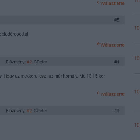
10
Válasz erre
#5
10
z eladórobottal
Válasz erre
10
Előzmény:
#2
GPeter
#4
ás. Hogy az mekkora lesz , az már homály. Ma 13:15-kor
10
Válasz erre
Előzmény:
#2
GPeter
#3
10