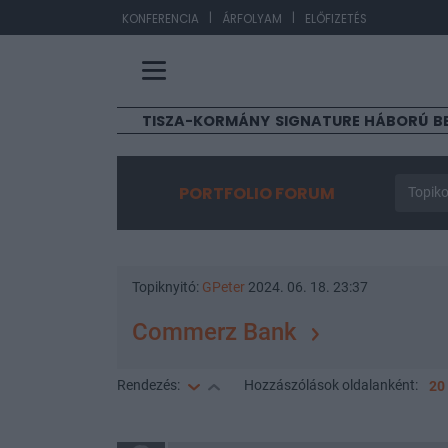
|
|
EUR/HU
KONFERENCIA
ÁRFOLYAM
ELŐFIZETÉS
TISZA-KORMÁNY
SIGNATURE
HÁBORÚ
B
PORTFOLIO FORUM
Topiko
Topiknyitó:
GPeter
2024. 06. 18. 23:37
Commerz Bank
Rendezés:
Hozzászólások
oldalanként:
20