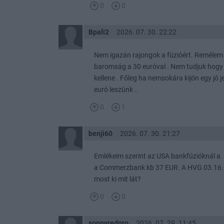
0
0
Bpali2
2026. 07. 30. 22:22
Nem igazán rajongok a füzióért. Remélem 
baromság a 30 euróval . Nem tudjuk hogy
kellene . Főleg ha nemsokára kijön egy jó
euró leszünk ..
0
1
benji60
2026. 07. 30. 21:27
Emlékeim szerint az USA bankfúzióknál a 
a Commerzbank kb 37 EUR. A HVG 03.16.-i
most ki mit lát?
0
0
sonnyredpro
2026. 07. 29. 11:45