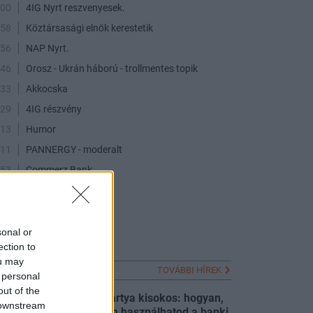
:00
4IG Nyrt reszvenyesek.
:58
Köztársasági elnök kerestetik
:56
NAP Nyrt.
:46
Orosz - Ukrán háború - trollmentes topik
:33
Akkocska
:29
4IG részvény
:13
Humor
:11
PANNERGY - moderalt
:53
Commerz Bank
:34
Alteo Nyrt.
:27
Shopper Park Plus
:48
Akko fórum
sonal or
ection to
ou may
FRISS HÍREK
TOVÁBBI HÍREK
 personal
out of the
Digitális SZÉP-kártya kisokos: hogyan,
 downstream
mire és mire nem használhatod a banki
:00