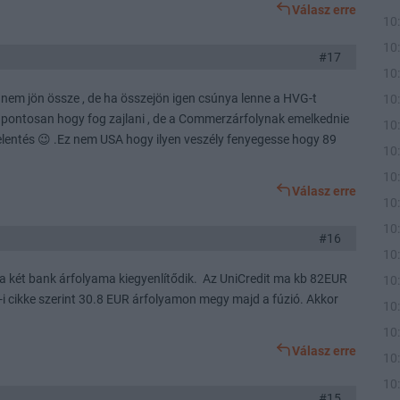
Válasz erre
10
10
#17
10
nem jön össze , de ha összejön igen csúnya lenne a HVG-t
10
 pontosan hogy fog zajlani , de a Commerzárfolynak emelkednie
10
 jelentés 😉 .Ez nem USA hogy ilyen veszély fenyegesse hogy 89
10
10
Válasz erre
10
10
#16
10
a két bank árfolyama kiegyenlítődik. Az UniCredit ma kb 82EUR
10
 cikke szerint 30.8 EUR árfolyamon megy majd a fúzió. Akkor
10
10
Válasz erre
10
10
#15