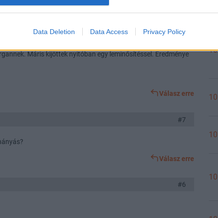
Válasz erre
Data Deletion
Data Access
Privacy Policy
#8
10
rgannek. Máris kijöttek nyitóban egy leminősítéssel. Eredménye
Válasz erre
10
#7
10
 hányás?
Válasz erre
10
#6