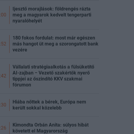
Ijesztő morajlások: földrengés rázta
meg a magyarok kedvelt tengerparti
:00
nyaralóhelyét
180 fokos fordulat: most már egészen
más hangot üt meg a szorongatott bank
:52
vezére
Vállalati stratégiaalkotás a fülsüketítő
AI-zajban − Vezető szakértők nyerő
:42
tippjei az őszindító KKV szakmai
fórumon
Hiába nőttek a bérek, Európa nem
:30
került sokkal közelebb
Kimondta Orbán Anita: súlyos hibát
:26
követett el Magyarország