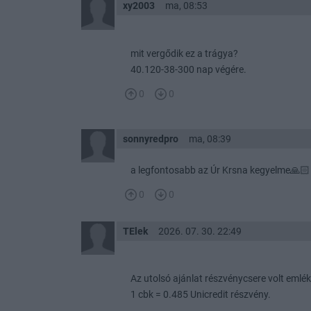
xy2003
ma, 08:53
mit vergődik ez a trágya?
40.120-38-300 nap végére.
0
0
sonnyredpro
ma, 08:39
a legfontosabb az Úr Krsna kegyelme🙏🏻
0
0
TElek
2026. 07. 30. 22:49
Az utolsó ajánlat részvénycsere volt emlék
1 cbk = 0.485 Unicredit részvény.