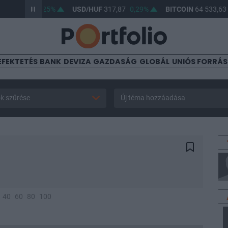
F
366,33
0,25%
USD/HUF
317,87
0,29%
BITCOIN
64 533,63
0
EFEKTETÉS
BANK
DEVIZA
GAZDASÁG
GLOBÁL
UNIÓS FORRÁ
k szűrése
Új téma hozzáadása
40
60
80
100