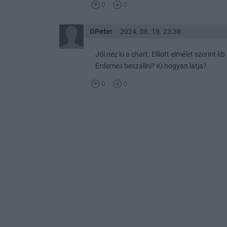
0
0
GPeter
2024. 06. 18. 23:38
Jól néz ki a chart. Elliott elmélet szerint k
Érdemes beszállni? Ki hogyan látja?
0
0