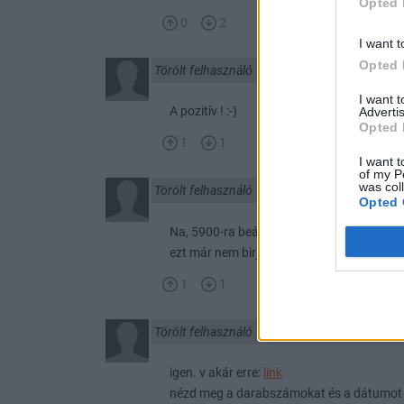
Opted 
0
2
I want t
Opted 
Törölt felhasználó
2011. 11. 08. 16:28
I want 
A pozitív ! :-)
Advertis
Opted 
1
1
I want t
of my P
was col
Törölt felhasználó
2011. 11. 08. 16:25
Opted 
Na, 5900-ra beállt valaki 531 darabbal
ezt már nem birja megenni ma, de lehet h
1
1
Törölt felhasználó
2011. 11. 08. 15:55
igen. v akár erre:
link
nézd meg a darabszámokat és a dátumot