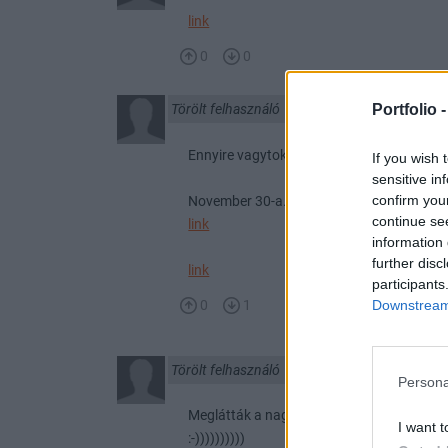
link
0
0
Portfolio 
Törölt felhasználó
2011. 11. 11. 11:11
Ennyire vagytok naprakészek:
If you wish 
sensitive in
confirm you
November 30-a....
continue se
link
information 
further disc
link
participants
Downstream 
0
1
Törölt felhasználó
2011. 11. 08. 16:41
Persona
Meglátták a nagy pakkot 5900-on, rögtön 
I want t
:-))))))))))