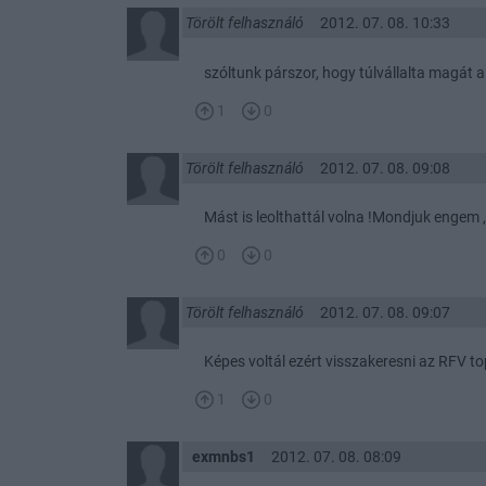
Törölt felhasználó
2012. 07. 08. 10:33
szóltunk párszor, hogy túlvállalta magát a
1
0
Törölt felhasználó
2012. 07. 08. 09:08
Mást is leolthattál volna !Mondjuk engem ,
0
0
Törölt felhasználó
2012. 07. 08. 09:07
Képes voltál ezért visszakeresni az RFV to
1
0
exmnbs1
2012. 07. 08. 08:09