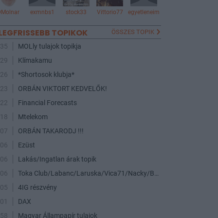
DMolnar
exmnbs1
stock33
Vittorio77
egyetleneim
LEGFRISSEBB TOPIKOK
ÖSSZES TOPIK
:35
MOLly tulajok topikja
:29
Klímakamu
:26
*Shortosok klubja*
:23
ORBÁN VIKTORT KEDVELŐK!
:22
Financial Forecasts
:18
Mtelekom
:07
ORBÁN TAKARODJ !!!
:06
Ezüst
:06
Lakás/Ingatlan árak topik
:06
Toka Club/Labanc/Laruska/Vica71/Nacky/Bpali/Oldrider/Josefernando/Mcbull/Kawaszabi
:05
4IG részvény
:01
DAX
:58
Magyar Állampapír tulajok