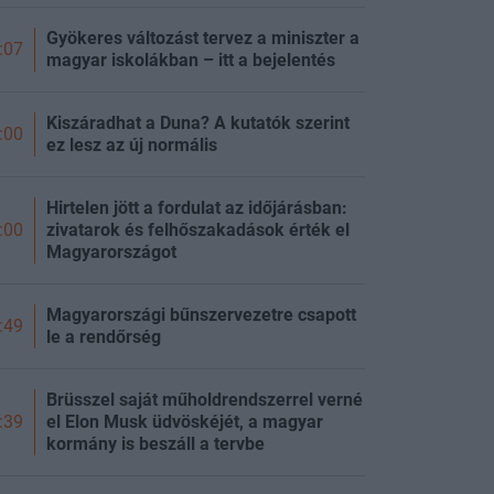
Gyökeres változást tervez a miniszter a
:07
magyar iskolákban – itt a bejelentés
Kiszáradhat a Duna? A kutatók szerint
:00
ez lesz az új normális
Hirtelen jött a fordulat az időjárásban:
zivatarok és felhőszakadások érték el
:00
Magyarországot
Magyarországi bűnszervezetre csapott
:49
le a rendőrség
Brüsszel saját műholdrendszerrel verné
el Elon Musk üdvöskéjét, a magyar
:39
kormány is beszáll a tervbe