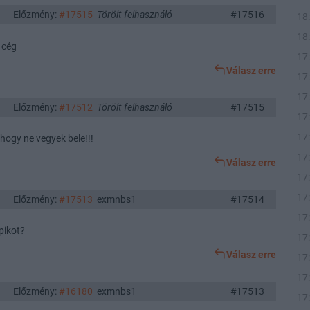
Előzmény:
#17515
Törölt felhasználó
#17516
18
18
 cég
17
Válasz erre
17
17
Előzmény:
#17512
Törölt felhasználó
#17515
17
17
hogy ne vegyek bele!!!
17
Válasz erre
17
17
Előzmény:
#17513
exmnbs1
#17514
17
pikot?
17
Válasz erre
17
17
Előzmény:
#16180
exmnbs1
#17513
17