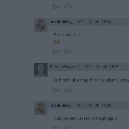
0
0
madridista_
2011. 11. 08. 15:34
Erre gondolsz?
link
0
0
Törölt felhasználó
2011. 11. 08. 15:29
erről szóltak a tnapi hírek: az állam a befj
0
0
madridista_
2011. 11. 08. 15:09
Annyira nem vészes 3K megfogja .:-)
1
1