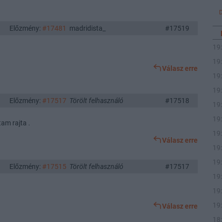
Előzmény:
#17481
madridista_
#17519
19
19
Válasz erre
19
19
Előzmény:
#17517
Törölt felhasználó
#17518
19
19
am rajta .
19
Válasz erre
19
19
Előzmény:
#17515
Törölt felhasználó
#17517
19
19
19
Válasz erre
18