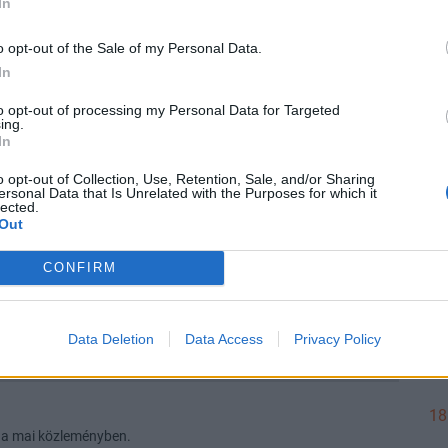
In
Válasz erre
o opt-out of the Sale of my Personal Data.
In
Előzmény:
#17503
madridista_
#17508
18
to opt-out of processing my Personal Data for Targeted
ing.
In
Válasz erre
18
o opt-out of Collection, Use, Retention, Sale, and/or Sharing
ersonal Data that Is Unrelated with the Purposes for which it
lected.
Előzmény:
#17506
Törölt felhasználó
#17507
Out
18
CONFIRM
ogy a közeljövőben sem!
Válasz erre
18
Data Deletion
Data Access
Privacy Policy
Előzmény:
#17505
madridista_
#17506
18
 a mai közleményben.