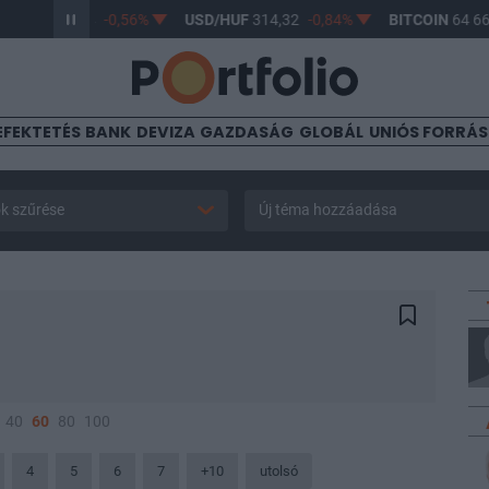
UF
363,34
-0,56%
USD/HUF
314,32
-0,84%
BITCOIN
64 669,9
EFEKTETÉS
BANK
DEVIZA
GAZDASÁG
GLOBÁL
UNIÓS FORRÁ
k szűrése
Új téma hozzáadása
40
60
80
100
4
5
6
7
+10
utolsó