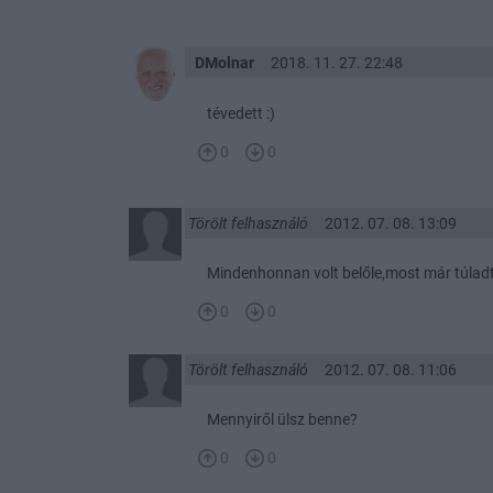
DMolnar
2018. 11. 27. 22:48
tévedett :)
0
0
Törölt felhasználó
2012. 07. 08. 13:09
Mindenhonnan volt belőle,most már túladt
0
0
Törölt felhasználó
2012. 07. 08. 11:06
Mennyiről ülsz benne?
0
0