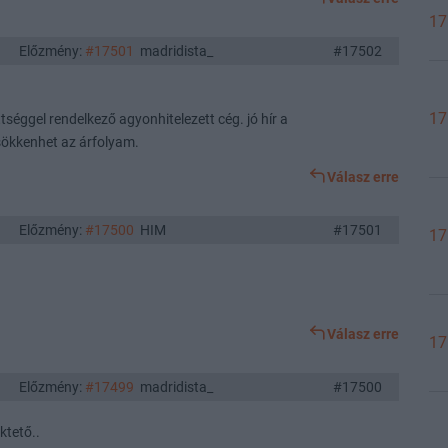
17
Előzmény:
#17501
madridista_
#17502
17
séggel rendelkező agyonhitelezett cég. jó hír a
sökkenhet az árfolyam.
Válasz erre
Előzmény:
#17500
HIM
#17501
17
Válasz erre
17
Előzmény:
#17499
madridista_
#17500
ktető..