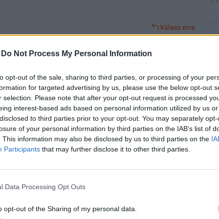
Válasz erre
19
-
Do Not Process My Personal Information
Előzmény:
#17509
Törölt felhasználó
#17510
to opt-out of the sale, sharing to third parties, or processing of your per
formation for targeted advertising by us, please use the below opt-out s
19
r selection. Please note that after your opt-out request is processed y
eing interest-based ads based on personal information utilized by us or
disclosed to third parties prior to your opt-out. You may separately opt-
losure of your personal information by third parties on the IAB’s list of
19
. This information may also be disclosed by us to third parties on the
IA
Participants
that may further disclose it to other third parties.
Válasz erre
18
Előzmény:
#17508
Törölt felhasználó
#17509
l Data Processing Opt Outs
minuszba is fordult az árfolyam! Mindenki dobni kezdte!
o opt-out of the Sharing of my personal data.
18