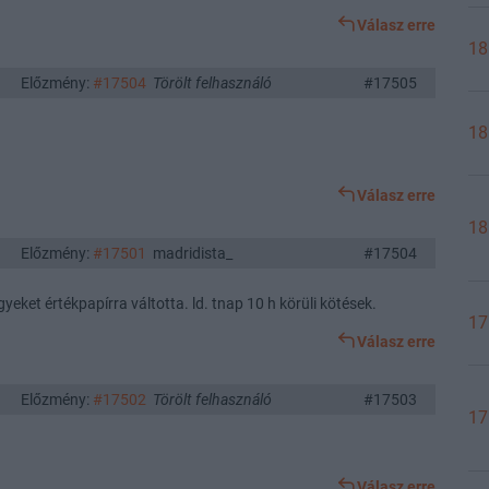
Válasz erre
18
Előzmény:
#17504
Törölt felhasználó
#17505
18
Válasz erre
18
Előzmény:
#17501
madridista_
#17504
egyeket értékpapírra váltotta. ld. tnap 10 h körüli kötések.
17
Válasz erre
Előzmény:
#17502
Törölt felhasználó
#17503
17
Válasz erre