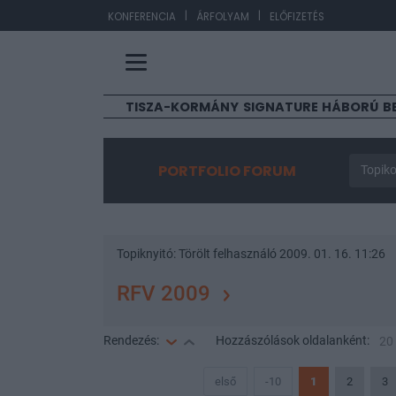
|
|
EUR/H
KONFERENCIA
ÁRFOLYAM
ELŐFIZETÉS
TISZA-KORMÁNY
SIGNATURE
HÁBORÚ
B
PORTFOLIO FORUM
Topiko
Topiknyitó:
Törölt felhasználó
2009. 01. 16. 11:26
RFV 2009
Rendezés:
Hozzászólások
oldalanként:
20
első
-10
1
2
3