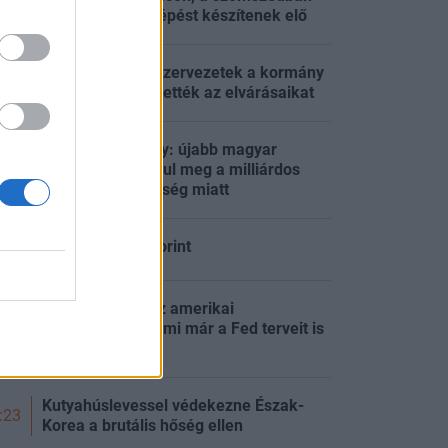
már drasztikus lépést készítenek elő
Üdvözlik a szakszervezetek a kormány
:44
nyitását – ismertették az elvárásaikat
Lépett a kormány: újabb magyar
kórházakban indul meg a milliárdos
:39
mentőakció a hőség miatt
Megy tovább a forint
:37
Olyat gyengült az amerikai
munkaerőpiac, ami már a Fed terveit is
:24
átírta
Kutyahúslevessel védekezne Észak-
:23
Korea a brutális hőség ellen