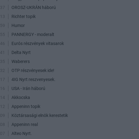
:37
OROSZ-UKRÁN háború
:13
Richter topik
:59
Humor
:55
PANNERGY - moderalt
:46
Eurós részvények vitasarok
:41
Delta Nyrt
:35
Waberers
:32
OTP részvényesek ide!
:17
4IG Nyrt reszvenyesek.
:16
USA - Irán háború
:14
Akkocska
:12
Appeninn topik
:09
Köztársasági elnök kerestetik
:08
Appeninn real
:07
Alteo Nyrt.