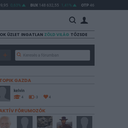
5
0,63%
BUX
148 632,55
1,41%
OTP
46 890
2,16%
MOL
SOK
ÜZLET
INGATLAN
ZÖLD VILÁG
TŐZSDE
TOPIK GAZDA
kelvin
4
3
4
AKTÍV FÓRUMOZÓK