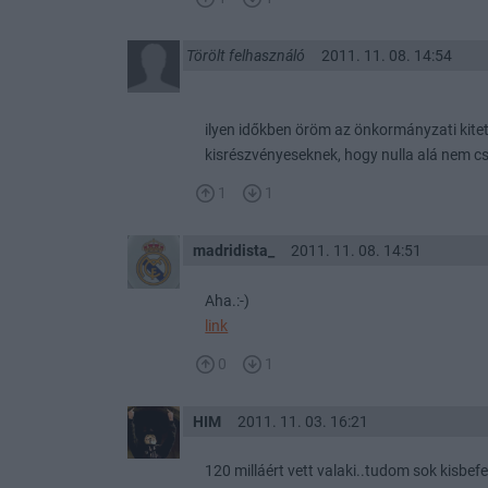
Törölt felhasználó
2011. 11. 08. 14:54
ilyen időkben öröm az önkormányzati kitett
kisrészvényeseknek, hogy nulla alá nem c
1
1
madridista_
2011. 11. 08. 14:51
Aha.:-)
link
0
1
HIM
2011. 11. 03. 16:21
120 milláért vett valaki..tudom sok kisbefe