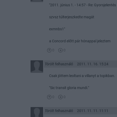
"2011. június 1. - 14:57 - Re: Gyorsjelentés
szvsz túlterjeszkedte magát
exmnbs1"
a Concord előtt pár hónappal jeleztem
0
0
Törölt felhasználó
2011. 11. 16. 15:24
Csak jöttem leoltani a villanyt a topikban.
"Sic transit gloria mundi."
0
0
Törölt felhasználó
2011. 11. 11. 11:11