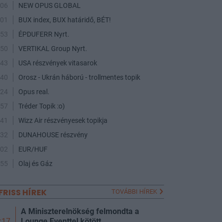
:06
NEW OPUS GLOBAL
:01
BUX index, BUX határidő, BÉT!
:53
ÉPDUFERR Nyrt.
:50
VERTIKAL Group Nyrt.
:43
USA részvények vitasarok
:40
Orosz - Ukrán háború - trollmentes topik
:24
Opus real.
:57
Tréder Topik :o)
:41
Wizz Air részvényesek topikja
:32
DUNAHOUSE részvény
:02
EUR/HUF
:55
Olaj és Gáz
FRISS HÍREK
TOVÁBBI HÍREK
A Miniszterelnökség felmondta a
Lounge Eventtel kötött
:17