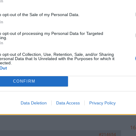
In
gta után, 3-4 óra kifutási idővel megjelent egy új, voszonylag
o opt-out of the Sale of my Personal Data.
egyéb" név alatt. Tud erről valaki valamit, mi az? Esetleg már az
In
16
 brutál le lehet törni a csúcsidős áramárakat (nappali
to opt-out of processing my Personal Data for Targeted
ing.
In
- a maffia végnapjai
csütörtök, 12:52
#156
o opt-out of Collection, Use, Retention, Sale, and/or Sharing
16
ersonal Data that Is Unrelated with the Purposes for which it
li-feljelentest-tett-ruszin-szendi-romulusz-tobb-mint-800-
lected.
Out
854556
CONFIRM
: több mint 800 millió forintos korrupciógyanús ügyre derült
16
Data Deletion
Data Access
Privacy Policy
t Kft. korábbi szerződései miatt, miután egy belső ellenőrzés során
e Event Kft.-vel kötött, összesen több mint 800 millió forint
16
#214654