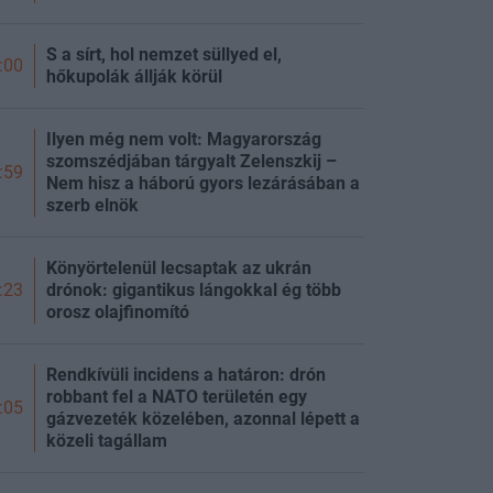
S a sírt, hol nemzet süllyed el,
:00
hőkupolák állják körül
Ilyen még nem volt: Magyarország
szomszédjában tárgyalt Zelenszkij –
:59
Nem hisz a háború gyors lezárásában a
szerb elnök
Könyörtelenül lecsaptak az ukrán
drónok: gigantikus lángokkal ég több
:23
orosz olajfinomító
Rendkívüli incidens a határon: drón
robbant fel a NATO területén egy
:05
gázvezeték közelében, azonnal lépett a
közeli tagállam