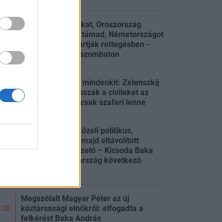
Ukrajna finomítókat, Oroszország
fegyvergyárakat támad, Németországot
:48
gyanús drónok tartják rettegésben -
Háborús híreink szombaton
Figyelmeztetnek mindenkit: Zelenszkij
szerint úgy vadásszák a civileket az
:48
oroszok, mintha csak szafari lenne
Jogtudós, MDF-közeli politikus,
strasbourgi bíró, majd eltávolított
csúcsbírósági vezető – Kicsoda Baka
:27
András, Magyarország következő
államfője?
Megszólalt Magyar Péter az új
köztársasági elnökről: elfogadta a
:08
felkérést Baka András