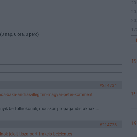
20
20
20
17
(3 nap, 0 óra, 0 perc)
19
#214734
19
anos-baka-andras-illegitim-magyar-peter-komment
sznyik bértollnokonak, mocskos propagandistáknak....
19
#214728
ok-jelolt-tisza-part-frakcio-bejelentes