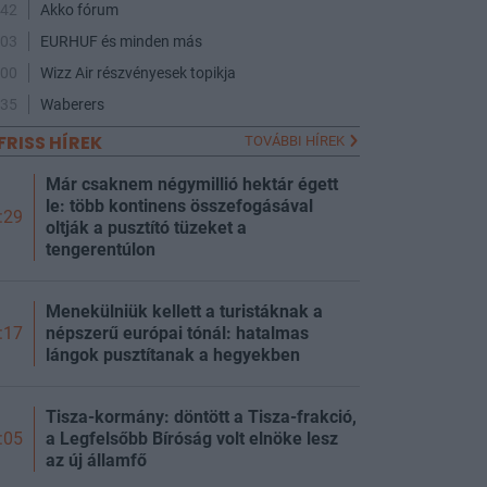
:42
Akko fórum
:03
EURHUF és minden más
:00
Wizz Air részvényesek topikja
:35
Waberers
FRISS HÍREK
TOVÁBBI HÍREK
Már csaknem négymillió hektár égett
le: több kontinens összefogásával
:29
oltják a pusztító tüzeket a
tengerentúlon
Menekülniük kellett a turistáknak a
népszerű európai tónál: hatalmas
:17
lángok pusztítanak a hegyekben
Tisza-kormány: döntött a Tisza-frakció,
a Legfelsőbb Bíróság volt elnöke lesz
:05
az új államfő