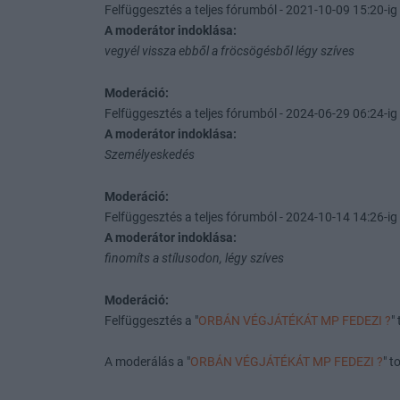
Felfüggesztés a teljes fórumból - 2021-10-09 15:20-ig 
A moderátor indoklása:
vegyél vissza ebből a fröcsögésből légy szíves
Moderáció:
Felfüggesztés a teljes fórumból - 2024-06-29 06:24-ig 
A moderátor indoklása:
Személyeskedés
Moderáció:
Felfüggesztés a teljes fórumból - 2024-10-14 14:26-ig 
A moderátor indoklása:
finomíts a stílusodon, légy szíves
Moderáció:
Felfüggesztés a "
ORBÁN VÉGJÁTÉKÁT MP FEDEZI ?
"
A moderálás a "
ORBÁN VÉGJÁTÉKÁT MP FEDEZI ?
" 