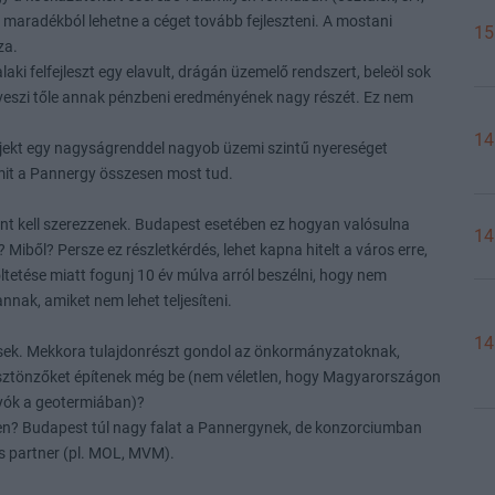
 maradékból lehetne a céget tovább fejleszteni. A mostani
15
za.
aki felfejleszt egy elavult, drágán üzemelő rendszert, beleöl sok
elveszi tőle annak pénzbeni eredményének nagy részét. Ez nem
14
jekt egy nagyságrenddel nagyob üzemi szintű nyereséget
amit a Pannergy összesen most tud.
ont kell szerezzenek. Budapest esetében ez hogyan valósulna
14
 Miből? Persze ez részletkérdés, lehet kapna hitelt a város erre,
őltetése miatt fogunj 10 év múlva arról beszélni, hogy nem
nak, amiket nem lehet teljesíteni.
14
lések. Mekkora tulajdonrészt gondol az önkormányzatoknak,
ösztönzőket építenek még be (nem véletlen, hogy Magyarországon
gyók a geotermiában)?
en? Budapest túl nagy falat a Pannergynek, de konzorciumban
ős partner (pl. MOL, MVM).