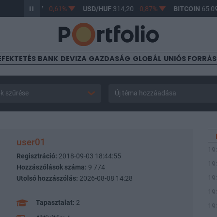
HUF
363,17
-0,61%
USD/HUF
314,20
-0,87%
BITCOIN
65 090,8
EFEKTETÉS
BANK
DEVIZA
GAZDASÁG
GLOBÁL
UNIÓS FORRÁ
k szűrése
Új téma hozzáadása
user01
19
Regisztráció:
2018-09-03 18:44:55
19
Hozzászólások száma:
9 774
19
Utolsó hozzászólás:
2026-08-08 14:28
19
Tapasztalat:
2
19