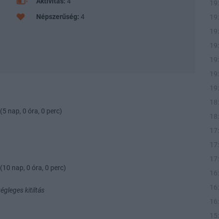
Aktivitás:
4
19
Népszerűség:
4
19
19
19
19
19
19
18
(5 nap, 0 óra, 0 perc)
18
17
17
17
(10 nap, 0 óra, 0 perc)
16
16
gleges kitiltás
16
15