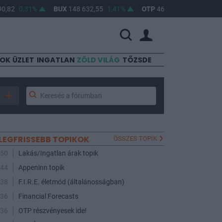
2
0,31%
BUX
148 632,55
1,41%
OTP
46 890
2,16%
MOL
SOK
ÜZLET
INGATLAN
ZÖLD VILÁG
TŐZSDE
LEGFRISSEBB TOPIKOK
ÖSSZES TOPIK
:50
Lakás/Ingatlan árak topik
:44
Appeninn topik
:38
F.I.R.E. életmód (általánosságban)
:36
Financial Forecasts
:36
OTP részvényesek ide!