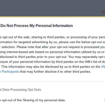
19
-
Do Not Process My Personal Information
#7707
18
to opt-out of the sale, sharing to third parties, or processing of your per
 akku kitárolás, olyan, ami nap közben is üzemel. Tényleg az a
formation for targeted advertising by us, please use the below opt-out s
g, korábban nem volt, másba se volt belekeverve, nem volt este
r selection. Please note that after your opt-out request is processed y
eing interest-based ads based on personal information utilized by us or
zötti időszakban egy ideje, a korábbi hónapokban volt egy "nem
disclosed to third parties prior to your opt-out. You may separately opt-
18
 akku kitárolás eddig csak "Sanyi úgy becsüli, hogy kb. ennyi"
losure of your personal information by third parties on the IAB’s list of
t lett hivatalosan mérve és feltüntetve? De akkor meg miért nem
. This information may also be disclosed by us to third parties on the
IA
everik bele. Tök érdekes lenne követni, hogy milyen hatása van az
Participants
that may further disclose it to other third parties.
18
#7704
l Data Processing Opt Outs
i-termeles-primer-forrasok-szerinti-megoszlasa-es-az-import-
16
o opt-out of the Sharing of my personal data.
n