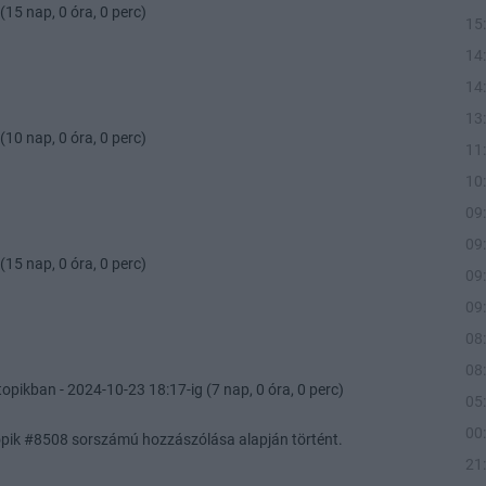
(15 nap, 0 óra, 0 perc)
15
14
14
13
(10 nap, 0 óra, 0 perc)
11
10
09
09
(15 nap, 0 óra, 0 perc)
09
09
08
08
 topikban - 2024-10-23 18:17-ig (7 nap, 0 óra, 0 perc)
05
00
topik #8508 sorszámú hozzászólása alapján történt.
21