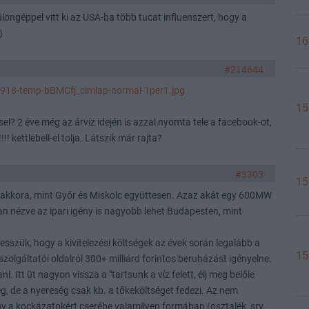
öngéppel vitt ki az USA-ba több tucat influenszert, hogy a
)
16
#214644
918-temp-bBMCfj_cimlap-normal-1per1.jpg
15
sel? 2 éve még az árvíz idején is azzal nyomta tele a facebook-ot,
! kettlebell-el tolja. Látszik már rajta?
#3303
15
× akkora, mint Győr és Miskolc együttesen. Azaz akát egy 600MW
ban nézve az ipari igény is nagyobb lehet Budapesten, mint
esszük, hogy a kivitelezési költségek az évek során legalább a
15
zolgáltatói oldalról 300+ milliárd forintos beruházást igényelne.
Itt üt nagyon vissza a "tartsunk a víz felett, élj meg belőle
g, de a nyereség csak kb. a tőkeköltséget fedezi. Az nem
ogy a kockázatokért cserébe valamilyen formában (osztalék, srv,