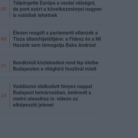
Túlpörgette Európa a ceutai válságot,
de pont ezért a következményei nagyon
:00
is valódiak lehetnek
Élesen reagált a parlamenti ellenzék a
Tisza államfőjelöltjére: a Fidesz és a Mi
:48
Hazánk sem támogatja Baka Andrást
Rendkívüli közlekedési rend lép életbe
:31
Budapesten a világhírű fesztivál miatt
Vaddisznó ólálkodott fényes nappal
Budapest belvárosában, betévedt a
:24
metró utasaihoz is: videón az
elképesztő jelenet