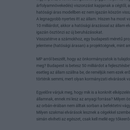
árfolyamnövekedés) viszonzást kapjanak a cégtől, a
hatósági áras modellben ez nem igazán köszön viss
A legnagyobb nyertes itt az állam. Hiszen ha most val
10 milliárdot, akkor a hatósági árazással az állam 
igazán ösztönzi az új beruházásokat.
Visszatérve a számokhoz, egy budapesti méretű pro
jelentene (hatósági árasan) a projektcégnek, mint 
MP arról beszélt, hogy az önkormányzatok is tulajd
meg? Budapest is betesz 50 milliárdot a fejlesztésbe?
esetleg az állam szállna be, de reméljük nem ezek er
történik semmi, mert olyan kormányzati elvárások van
Egyelőre várjuk meg, hogy mik is a konkrét elképze
államnak, ennek mi lesz az anyagi forrása? Milyen 
az orbán-érában nem álltak sorban a befektetni vá
Milyen szakmai elvárások lesznek a cégekkel szemb
simán elviheti az egészet, csak kell mellé egy tőkeer