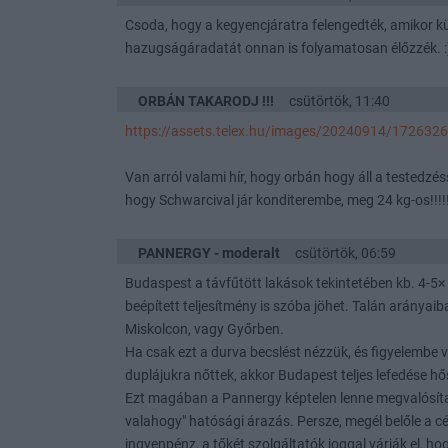
Csoda, hogy a kegyencjáratra felengedték, amikor kül
hazugságáradatát onnan is folyamatosan élőzzék. :
ORBÁN TAKARODJ !!!
csütörtök, 11:40
https://assets.telex.hu/images/20240914/1726326
Van arról valami hír, hogy orbán hogy áll a testedzés
hogy Schwarcival jár konditerembe, meg 24 kg-os!!!!!!!
PANNERGY - moderalt
csütörtök, 06:59
Budaspest a távfűtött lakások tekintetében kb. 4-5
beépített teljesítmény is szóba jöhet. Talán arányai
Miskolcon, vagy Győrben.
Ha csak ezt a durva becslést nézzük, és figyelembe v
duplájukra nőttek, akkor Budapest teljes lefedése hős
Ezt magában a Pannergy képtelen lenne megvalósítani. 
valahogy" hatósági árazás. Persze, megél belőle a cé
ingyenpénz, a tőkét szolgáltatók joggal várják el, h