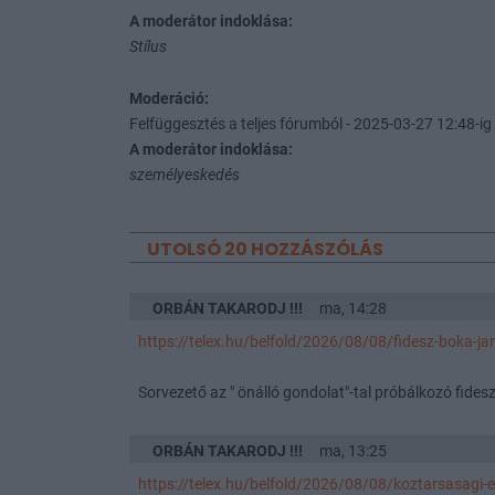
A moderátor indoklása:
Stílus
Moderáció:
Felfüggesztés a teljes fórumból - 2025-03-27 12:48-ig 
A moderátor indoklása:
személyeskedés
UTOLSÓ 20 HOZZÁSZÓLÁS
ORBÁN TAKARODJ !!!
ma, 14:28
https://telex.hu/belfold/2026/08/08/fidesz-boka-j
Sorvezető az " önálló gondolat"-tal próbálkozó fide
ORBÁN TAKARODJ !!!
ma, 13:25
https://telex.hu/belfold/2026/08/08/koztarsasagi-eln