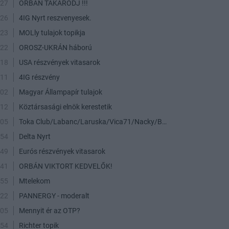
:27
ORBÁN TAKARODJ !!!
:26
4IG Nyrt reszvenyesek.
:23
MOLly tulajok topikja
:22
OROSZ-UKRÁN háború
:18
USA részvények vitasarok
:11
4IG részvény
:02
Magyar Állampapír tulajok
:12
Köztársasági elnök kerestetik
:05
Toka Club/Labanc/Laruska/Vica71/Nacky/Bpali/Oldrider/Josefernando/Mcbull/Kawaszabi
:54
Delta Nyrt
:49
Eurós részvények vitasarok
:41
ORBÁN VIKTORT KEDVELŐK!
:55
Mtelekom
:22
PANNERGY - moderalt
:05
Mennyit ér az OTP?
:54
Richter topik