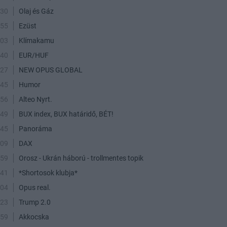
:30
Olaj és Gáz
:55
Ezüst
:03
Klímakamu
:40
EUR/HUF
:27
NEW OPUS GLOBAL
:45
Humor
:56
Alteo Nyrt.
:49
BUX index, BUX határidő, BÉT!
:45
Panoráma
:09
DAX
:59
Orosz - Ukrán háború - trollmentes topik
:41
*Shortosok klubja*
:04
Opus real.
:23
Trump 2.0
:59
Akkocska