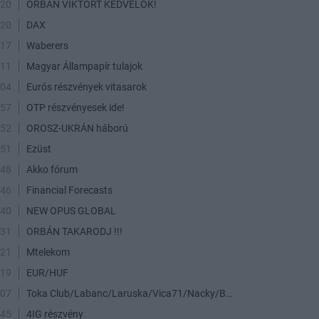
:20
ORBÁN VIKTORT KEDVELŐK!
:20
DAX
:17
Waberers
:11
Magyar Állampapír tulajok
:04
Eurós részvények vitasarok
:57
OTP részvényesek ide!
:52
OROSZ-UKRÁN háború
:51
Ezüst
:48
Akko fórum
:46
Financial Forecasts
:40
NEW OPUS GLOBAL
:31
ORBÁN TAKARODJ !!!
:21
Mtelekom
:19
EUR/HUF
:07
Toka Club/Labanc/Laruska/Vica71/Nacky/Bpali/Oldrider/Josefernando/Mcbull/Kawaszabi
:45
4IG részvény