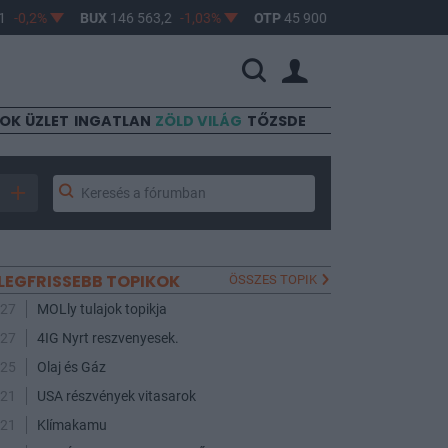
-0,2%
BUX
146 563,2
-1,03%
OTP
45 900
-1,82%
MOL
4 6
SOK
ÜZLET
INGATLAN
ZÖLD VILÁG
TŐZSDE
LEGFRISSEBB TOPIKOK
ÖSSZES TOPIK
:27
MOLly tulajok topikja
:27
4IG Nyrt reszvenyesek.
:25
Olaj és Gáz
:21
USA részvények vitasarok
:21
Klímakamu