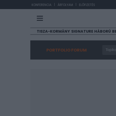
|
|
EUR/
KONFERENCIA
ÁRFOLYAM
ELŐFIZETÉS
TISZA-KORMÁNY
SIGNATURE
HÁBORÚ
B
PORTFOLIO FORUM
Topiko