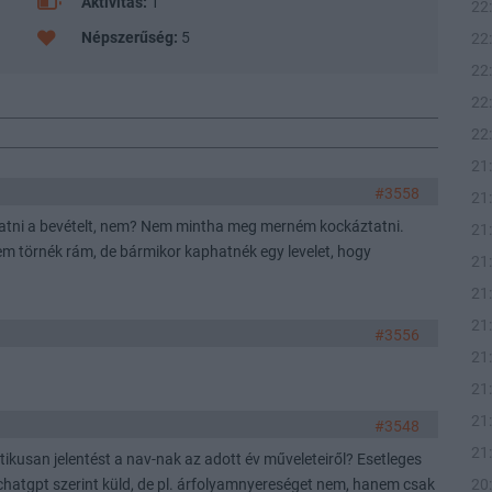
Aktivitás:
1
22
Népszerűség:
5
22
22
22
22
21
#3558
21
hallgatni a bevételt, nem? Nem mintha meg merném kockáztatni.
21
em törnék rám, de bármikor kaphatnék egy levelet, hogy
21
21
21
#3556
21
21
21
#3548
21
tikusan jelentést a nav-nak az adott év műveleteiről? Esetleges
20
chatgpt szerint küld, de pl. árfolyamnyereséget nem, hanem csak