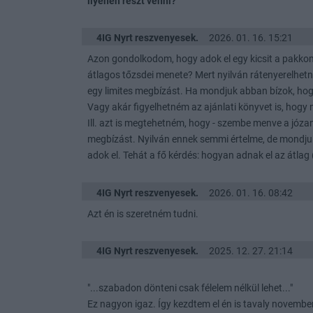
ilyenen részt venni?
4IG Nyrt reszvenyesek.
2026. 01. 16. 15:21
Azon gondolkodom, hogy adok el egy kicsit a pakkomb
átlagos tőzsdei menete? Mert nyilván rátenyerelhetné
egy limites megbízást. Ha mondjuk abban bízok, hog
Vagy akár figyelhetném az ajánlati könyvet is, hogy 
Ill. azt is megtehetném, hogy - szembe menve a józan 
megbízást. Nyilván ennek semmi értelme, de mondju
adok el. Tehát a fő kérdés: hogyan adnak el az átlag
4IG Nyrt reszvenyesek.
2026. 01. 16. 08:42
Azt én is szeretném tudni.
4IG Nyrt reszvenyesek.
2025. 12. 27. 21:14
"...szabadon dönteni csak félelem nélkül lehet..."
Ez nagyon igaz. Így kezdtem el én is tavaly novemb