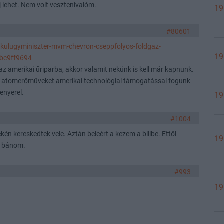
j lehet. Nem volt vesztenivalóm.
19
#80601
r-kulugyminiszter-mvm-chevron-cseppfolyos-foldgaz-
19
bc9ff9694
az amerikai űriparba, akkor valamit nekünk is kell már kapnunk.
áris atomerőműveket amerikai technológiai támogatással fogunk
enyerel.
19
#1004
n kereskedtek vele. Aztán beleért a kezem a bilibe. Ettől
19
em bánom.
#993
19