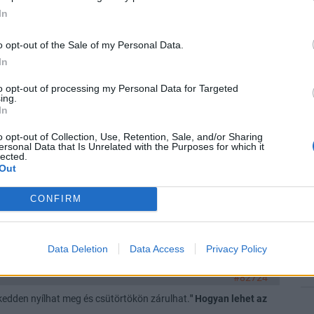
ükségük volt a "bentmaradásra". Ezzel nyilván nem legalizálni
In
21
tekintek rá. Masterplast meg a 4IG pedig két külön kategória.
o opt-out of the Sale of my Personal Data.
In
#83567
21
to opt-out of processing my Personal Data for Targeted
ezt nem tudja? Ő az nyrt egyik fő részvényese. Érdeke fűződik
ing.
In
o opt-out of Collection, Use, Retention, Sale, and/or Sharing
21
#259587
ersonal Data that Is Unrelated with the Purposes for which it
lected.
end date? Vagy egy behatárolt dátum?
Out
21
CONFIRM
#82725
 felrántás, talán pár napig megy fel az árfolyam, aztán hirtelen
Data Deletion
Data Access
Privacy Policy
20
#82724
 kedden nyílhat meg és csütörtökön zárulhat.
" Hogyan lehet az