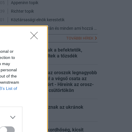
:05
Appeninn topik
:39
Richter topik
:01
Köztársasági elnök kerestetik
:47
Hadiipar-nukleáris-urán és minden ami hozzá kapcsolódik
FRISS HÍREK
TOVÁBBI HÍREK
Elbizonytalanodtak a befektetők,
sonal or
:06
nyomás alá kerültek a tőzsdék
ection to
ou may
 personal
Két napja lángol az oroszok legnagyobb
out of the
finomítója, készül a végső csata az
:51
 downstream
ukrán erődvárosért - Híreink az orosz-
B’s List of
ukrán háborúból csütörtökön
Kiderült, kiben bíznak az ukránok
:51
leginkább
Energiakrízis: rekordhőség, kicsit