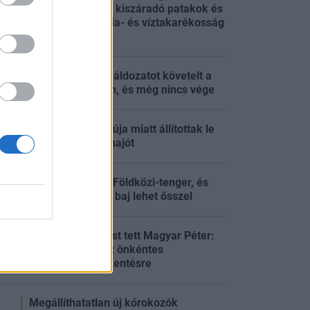
magasabb Duna, kiszáradó patakok és
:27
folytatódó energia- és víztakarékosság
országszerte
Már több tízezer áldozatot követelt a
:27
hőség Európában, és még nincs vége
Halálos kór gyanúja miatt állítottak le
:16
egy utasszállító hajót
Nagyon meleg a Földközi-tenger, és
:10
ebből még óriási baj lehet ősszel
Fontos bejelentést tett Magyar Péter:
nincs szükség az önkéntes
:55
fogyasztáscsökkentésre
Megállíthatatlan új kórokozók