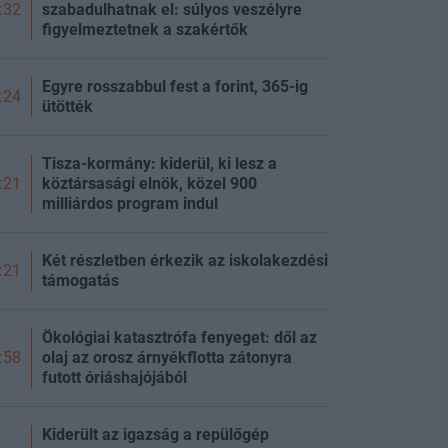
szabadulhatnak el: súlyos veszélyre
:32
figyelmeztetnek a szakértők
Egyre rosszabbul fest a forint, 365-ig
:24
ütötték
Tisza-kormány: kiderül, ki lesz a
köztársasági elnök, közel 900
:21
milliárdos program indul
Két részletben érkezik az iskolakezdési
:21
támogatás
Ökológiai katasztrófa fenyeget: dől az
olaj az orosz árnyékflotta zátonyra
:58
futott óriáshajójából
Kiderült az igazság a repülőgép