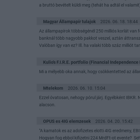
a bruttó bevételt küldi meg (tehát ha adtál el valamit
Magyar Állampapír tulajok
2026. 06. 18. 18:44
Az állampapírok többségénél 250 milliós korlát van
banknál több nagyobb pakkot veszel, aztán áttransz
Valóban így van ez? Ill. ha valaki több száz milliót 
Kulio's F.I.R.E. portfolio (Financial Independence 
Mi a mélyebb oka annak, hogy csökkentetted az áll
Mtelekom
2026. 06. 10. 15:04
Ezzel óvatosan, nehogy pórul járj. Egyébként IBKR. Na
alacson.
OPUS es 4IG elemzesek
2026. 04. 20. 15:42
"A kamatok es az adofizetes elotti 4IG eredmeny, EBIT
Hogyan fog ebbol kifizetni 224 MrdFt-ot evente? Se