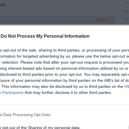
17
ash.
16
16
#87611
15
ogramokra. Próbáltátok már az IBKR-t? Van webes, és két
egy őskövület, de egy TANK, highly customizable, nagyon jó, profi
-
Do Not Process My Personal Information
báltam, de az állítólag mordernebb kinézetű, és
k kevesebb funkcióval is. A webes is teljesen működőképes.
to opt-out of the sale, sharing to third parties, or processing of your per
22
en-olyan magyar programmal.
formation for targeted advertising by us, please use the below opt-out s
r selection. Please note that after your opt-out request is processed y
eing interest-based ads based on personal information utilized by us or
#85419
disclosed to third parties prior to your opt-out. You may separately opt-
t fogom tenni. Eladtam mindent. Nem bírtam már nézni, hogy
21
losure of your personal information by third parties on the IAB’s list of
or 4.500-4.800 között adom el. De ez van. Valaki itt írta, hogy az
. This information may also be disclosed by us to third parties on the
IA
Participants
that may further disclose it to other third parties.
21
#77255
l Data Processing Opt Outs
amikor talán ilyen napi 20 millió forgalommal kereskedtek a
tudom is én, milyen kategóriában. Ők tudták, hogy milyen úton
o opt-out of the Sharing of my personal data.