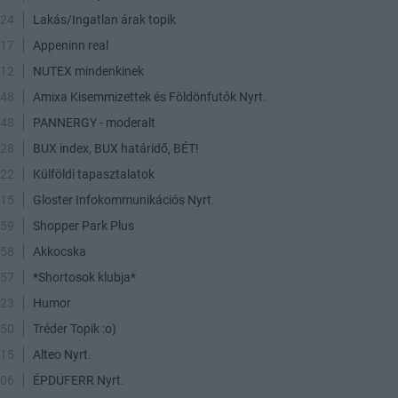
:24
Lakás/Ingatlan árak topik
:17
Appeninn real
:12
NUTEX mindenkinek
:48
Amixa Kisemmizettek és Földönfutók Nyrt.
:48
PANNERGY - moderalt
:28
BUX index, BUX határidő, BÉT!
:22
Külföldi tapasztalatok
:15
Gloster Infokommunikációs Nyrt.
:59
Shopper Park Plus
:58
Akkocska
:57
*Shortosok klubja*
:23
Humor
:50
Tréder Topik :o)
:15
Alteo Nyrt.
:06
ÉPDUFERR Nyrt.