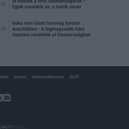
Itt vannak a friss üzemanyagárak –
:00
Egyik szemünk sír, a másik nevet
Soha nem látott forróság tombol
Ausztriában - A legmagasabb fokú
:55
riasztást rendelték el Olaszországban
ánlat
karrier
kommentkezelés
ÁSZF