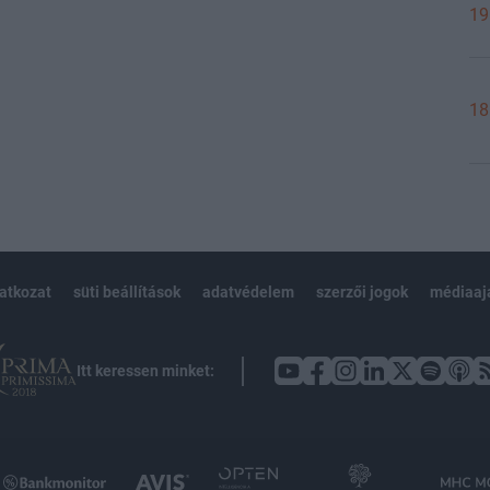
19
18
latkozat
süti beállítások
adatvédelem
szerzői jogok
médiaaj
Itt keressen minket: