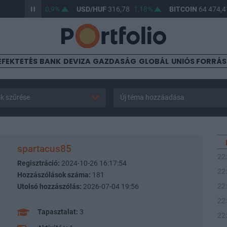
HUF
364,99
0,9%
USD/HUF
316,78
1,18%
BITCOIN
64 474,41
EFEKTETÉS
BANK
DEVIZA
GAZDASÁG
GLOBÁL
UNIÓS FORRÁ
k szűrése
Új téma hozzáadása
spartacus85
22
Regisztráció:
2024-10-26 16:17:54
22
Hozzászólások száma:
181
22
Utolsó hozzászólás:
2026-07-04 19:56
22
Tapasztalat:
3
22