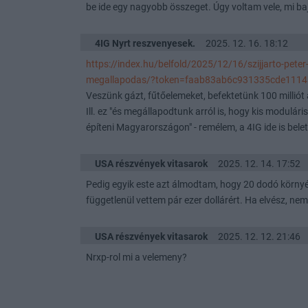
be ide egy nagyobb összeget. Úgy voltam vele, mi ba
4IG Nyrt reszvenyesek.
2025. 12. 16. 18:12
https://index.hu/belfold/2025/12/16/szijjarto-pete
megallapodas/?token=faab83ab6c931335cde1114
Veszünk gázt, fűtőelemeket, befektetünk 100 milliót 
Ill. ez "és megállapodtunk arról is, hogy kis modul
építeni Magyarországon" - remélem, a 4IG ide is belet
USA részvények vitasarok
2025. 12. 14. 17:52
Pedig egyik este azt álmodtam, hogy 20 dodó környéké
függetlenül vettem pár ezer dollárért. Ha elvész, n
USA részvények vitasarok
2025. 12. 12. 21:46
Nrxp-rol mi a velemeny?