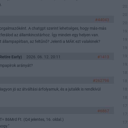
).
20
20
#44043
20
 forgalmazóként. A chatgpt szerint lehetséges, hogy más-más
19
ferálod az államkincstárhoz. Így minden egy helyen van.
19
tart állampapírban, az feltűnő? Jelenti a MÁK ezt valakinek?
19
19
Retire Early)
2026. 06. 12. 20:11
#1413
19
ampapírok arányát?
18
#262796
18
18
gyon jó az átváltási árfolyamuk, és a jutalék is rendkívül
18
17
#6867
17
= 86Mrd Ft. (Q4 jelentes, 16. oldal.)
17
hogy."