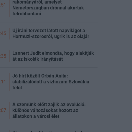
rakományáról, amelyet
:51
Németországban drónnal akartak
felrobbantani
Új iráni tervezet látott napvilágot a
:45
Hormuzi-szorosról, ugrik is az olajár
Lannert Judit elmondta, hogy alakítják
:35
át az iskolák irányítását
Jó hírt közölt Orbán Anita:
stabilizálódott a vízhozam Szlovákia
:11
felől
A szemünk előtt zajlik az evolúció:
különös változásokat hozott az
:07
állatokon a városi élet