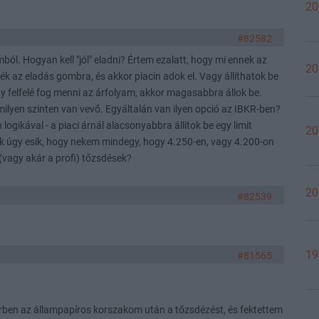
20
#82582
ól. Hogyan kell "jól" eladni? Értem ezalatt, hogy mi ennek az
20
k az eladás gombra, és akkor piacin adok el. Vagy állíthatok be
y felfelé fog menni az árfolyam, akkor magasabbra állok be.
milyen szinten van vevő. Egyáltalán van ilyen opció az IBKR-ben?
logikával - a piaci árnál alacsonyabbra állítok be egy limit
20
k úgy esik, hogy nekem mindegy, hogy 4.250-en, vagy 4.200-on
 (vagy akár a profi) tőzsdések?
20
#82539
19
#81565
erben az állampapíros korszakom után a tőzsdézést, és fektettem