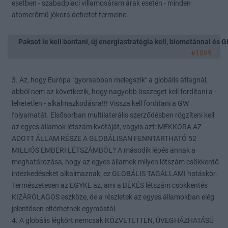
esetben - szabadpiaci villamosáram árak esetén - minden
atomerőmű jókora deficitet termelne.
Paksot le kell bontani, új energiastratégia kell, biometánnal és
#1099
3. Az, hogy Európa "gyorsabban melegszik" a globális átlagnál,
abból nem az következik, hogy nagyobb összeget kell fordítani a -
lehetetlen - alkalmazkodásra!!! Vissza kell fordítani a GW
folyamatát. Elsősorban multilaterális szerződésben rögzíteni kell
az egyes államok létszám kvótáját, vagyis azt: MEKKORA AZ
ADOTT ÁLLAM RÉSZE A GLOBÁLISAN FENNTARTHATÓ 52
MILLIÓS EMBERI LÉTSZÁMBÓL? A második lépés annak a
meghatározása, hogy az egyes államok milyen létszám csökkentő
intézkedéseket alkalmaznak, ez GLOBÁLIS TAGÁLLAMI hatáskör.
Természetesen az EGYKE az, ami a BÉKÉS létszám csökkentés
KIZÁRÓLAGOS eszköze, de a részletek az egyes államokban elég
jelentősen eltérhetnek egymástól.
4. A globális légkört nemcsak KÖZVETETTEN, ÜVEGHÁZHATÁSÚ