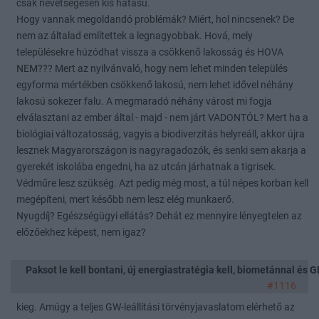
csak nevetségesen kis hatású.
Hogy vannak megoldandó problémák? Miért, hol nincsenek? De
nem az általad említettek a legnagyobbak. Hová, mely
településekre húzódhat vissza a csökkenő lakosság és HOVA
NEM??? Mert az nyilvánvaló, hogy nem lehet minden település
egyforma mértékben csökkenő lakosú, nem lehet idővel néhány
lakosú sokezer falu. A megmaradó néhány várost mi fogja
elválasztani az ember által - majd - nem járt VADONTÓL? Mert ha a
biológiai változatosság, vagyis a biodiverzitás helyreáll, akkor újra
lesznek Magyarországon is nagyragadozók, és senki sem akarja a
gyerekét iskolába engedni, ha az utcán járhatnak a tigrisek.
Védműre lesz szükség. Azt pedig még most, a túl népes korban kell
megépíteni, mert később nem lesz elég munkaerő.
Nyugdíj? Egészségügyi ellátás? Dehát ez mennyire lényegtelen az
előzőekhez képest, nem igaz?
Paksot le kell bontani, új energiastratégia kell, biometánnal és
#1116
kieg. Amúgy a teljes GW-leállítási törvényjavaslatom elérhető az