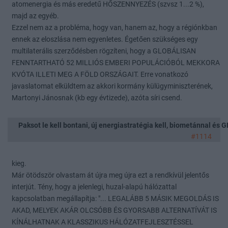
atomenergia és más eredetű HŐSZENNYEZÉS (szvsz 1...2 %),
majd az egyéb.
Ezzel nem az a probléma, hogy van, hanem az, hogy a régiónkban
ennek az eloszlása nem egyenletes. Égetően szükséges egy
multilaterális szerződésben rögzíteni, hogy a GLOBÁLISAN
FENNTARTHATÓ 52 MILLIÓS EMBERI POPULÁCIÓBÓL MEKKORA
KVÓTA ILLETI MEG A FÖLD ORSZÁGAIT. Erre vonatkozó
javaslatomat elküldtem az akkori kormány külügyminiszterének,
Martonyi Jánosnak (kb egy évtizede), azóta síri csend.
Paksot le kell bontani, új energiastratégia kell, biometánnal és
#1114
kieg.
Már ötödször olvastam át újra meg újra ezt a rendkívül jelentős
interjút. Tény, hogy a jelenlegi, huzal-alapú hálózattal
kapcsolatban megállapítja: "... LEGALÁBB 5 MÁSIK MEGOLDÁS IS
AKAD, MELYEK AKÁR OLCSÓBB ÉS GYORSABB ALTERNATÍVÁT IS
KÍNÁLHATNAK A KLASSZIKUS HÁLÓZATFEJLESZTÉSSEL