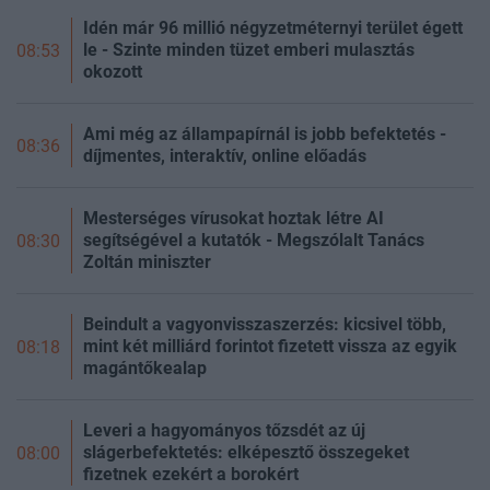
Idén már 96 millió négyzetméternyi terület égett
le - Szinte minden tüzet emberi mulasztás
08:53
okozott
Ami még az állampapírnál is jobb befektetés -
08:36
díjmentes, interaktív, online előadás
Mesterséges vírusokat hoztak létre AI
segítségével a kutatók - Megszólalt Tanács
08:30
Zoltán miniszter
Beindult a vagyonvisszaszerzés: kicsivel több,
mint két milliárd forintot fizetett vissza az egyik
08:18
magántőkealap
Leveri a hagyományos tőzsdét az új
slágerbefektetés: elképesztő összegeket
08:00
fizetnek ezekért a borokért