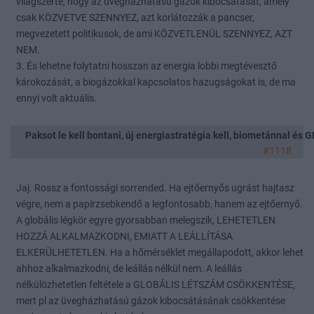
világszerte, hogy az üvegházhatású gázok kibocsátását, amely
csak KÖZVETVE SZENNYEZ, azt korlátozzák a pancser,
megvezetett politikusok, de ami KÖZVETLENÜL SZENNYEZ, AZT
NEM.
3. És lehetne folytatni hosszan az energia lobbi megtévesztő
károkozását, a biogázokkal kapcsolatos hazugságokat is, de ma
ennyi volt aktuális.
Paksot le kell bontani, új energiastratégia kell, biometánnal és
#1118
Jaj. Rossz a fontossági sorrended. Ha ejtőernyős ugrást hajtasz
végre, nem a papírzsebkendő a legfontosabb, hanem az ejtőernyő.
A globális légkör egyre gyorsabban melegszik, LEHETETLEN
HOZZÁ ALKALMAZKODNI, EMIATT A LEÁLLÍTÁSA
ELKERÜLHETETLEN. Ha a hőmérséklet megállapodott, akkor lehet
ahhoz alkalmazkodni, de leállás nélkül nem. A leállás
nélkülözhetetlen feltétele a GLOBÁLIS LÉTSZÁM CSÖKKENTÉSE,
mert pl az üvegházhatású gázok kibocsátásának csökkentése