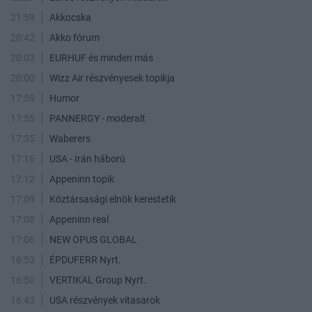
21:59
Akkocska
20:42
Akko fórum
20:03
EURHUF és minden más
20:00
Wizz Air részvényesek topikja
17:59
Humor
17:55
PANNERGY - moderalt
17:35
Waberers
17:16
USA - Irán háború
17:12
Appeninn topik
17:09
Köztársasági elnök kerestetik
17:08
Appeninn real
17:06
NEW OPUS GLOBAL
16:53
ÉPDUFERR Nyrt.
16:50
VERTIKAL Group Nyrt.
16:43
USA részvények vitasarok