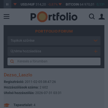
,61%
USD/HUF
314,20
-0,87%
BITCOIN
64 970,01
0,13%
PORTFOLIO FORUM
Topikok szűrése
Új téma hozzáadása
Dezso_Laszlo
Regisztráció:
2011-02-05 08:47:26
Hozzászólások száma:
2 602
Utolsó hozzászólás:
2026-07-31 03:31
Tapasztalat:
4