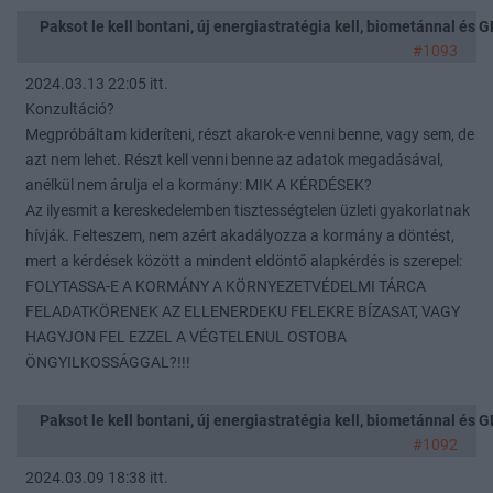
Paksot le kell bontani, új energiastratégia kell, biometánnal és
#1093
2024.03.13 22:05 itt.
Konzultáció?
Megpróbáltam kideríteni, részt akarok-e venni benne, vagy sem, de
azt nem lehet. Részt kell venni benne az adatok megadásával,
anélkül nem árulja el a kormány: MIK A KÉRDÉSEK?
Az ilyesmit a kereskedelemben tisztességtelen üzleti gyakorlatnak
hívják. Felteszem, nem azért akadályozza a kormány a döntést,
mert a kérdések között a mindent eldöntő alapkérdés is szerepel:
FOLYTASSA-E A KORMÁNY A KÖRNYEZETVÉDELMI TÁRCA
FELADATKÖRENEK AZ ELLENERDEKU FELEKRE BÍZASAT, VAGY
HAGYJON FEL EZZEL A VÉGTELENUL OSTOBA
ÖNGYILKOSSÁGGAL?!!!
Paksot le kell bontani, új energiastratégia kell, biometánnal és
#1092
2024.03.09 18:38 itt.