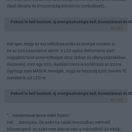
(lásd Ukrajna és Oroszország kölcsönös rombolásait).
Paksot le kell bontani, új energiastratégia kell, biometánnal és
#1107
Hát igen, megy az ész nélküli pazarlás az energia vonalon is.
De az izzó hasonlatod sántít. A LED egész élettartama alatt
nagyjából tized annyi költséget okoz (árban és villanyszámlákban
összesen), mint egy izzó, ráadásul nincs is korlátozás az izzóra.
Úgyhogy nem MÁSOK mondják , hogy ne használj izzót, hanem TE
cseréled le azt LED-re.
Paksot le kell bontani, új energiastratégia kell, biometánnal és
#1105
"... mindenkinek lenne miért fizetni."
Hát ... bizonyára. De azért ha valaki terazsulban mérhető
hőszennyező, az azért nem Marcsi néni a másodikról, az erkély-