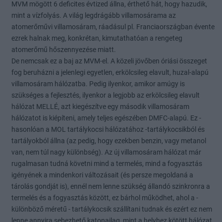
MVM mögött 6 deficites évtized állna, érthető hát, hogy hazudik,
mint a vízfolyás. A világ legdrágább villamosárama az
atomerőművi villamosáram, ráadásul pl. Franciaországban évente
ezrek halnak meg, konkrétan, kimutathatóan a rengeteg
atomerőmű hőszennyezése miatt.
De nemcsak ez a baj az MVM-el. A közeli jövőben óriási összeget
fog beruházni a jelenlegi egyetlen, erkölcsileg elavult, huzal-alapú
villamosáram hálózatba. Pedig ilyenkor, amikor amúgy is
szükséges a fejlesztés, ilyenkor a legjobb az erkölcsileg elavult
hálózat MELLÉ, azt kiegészítve egy második villamosáram
hálózatot is kiépíteni, amely teljes egészében DMFC-alapú. Ez -
hasonlóan a MOL tartálykocsi hálózatához -tartálykocsikból és
tartályokból állna (az pedig, hogy ezekben benzin, vagy metanol
van, nem túl nagy különbség). Az új villamosáram hálózat már
rugalmasan tudná követni mind a termelés, mind a fogyasztás
igényének a mindenkori változásait (és persze megoldaná a
tárolás gondját is), ennél nem lenne szükség állandó szinkronra a
termelés és a fogyasztás között, ez bárhol működhet, ahol a -
különböző méretű - tartálykocsik szállítani tudnak és ezért ez nem
lenne annyira sebezhető katonailag, mint a helyhez kötött hálózat