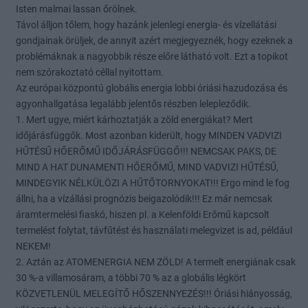
Isten malmai lassan őrölnek.
Távol álljon tőlem, hogy hazánk jelenlegi energia- és vízellátási
gondjainak örüljek, de annyit azért megjegyeznék, hogy ezeknek a
problémáknak a nagyobbik része előre látható volt. Ezt a topikot
nem szórakoztató céllal nyitottam.
Az európai központú globális energia lobbi óriási hazudozása és
agyonhallgatása legalább jelentős részben lelepleződik.
1. Mert ugye, miért kárhoztatják a zöld energiákat? Mert
időjárásfüggők. Most azonban kiderült, hogy MINDEN VADVIZI
HŰTÉSŰ HŐERŐMŰ IDŐJÁRÁSFÜGGŐ!!! NEMCSAK PAKS, DE
MIND A HAT DUNAMENTI HŐERŐMŰ, MIND VADVIZI HŰTÉSŰ,
MINDEGYIK NÉLKÜLÖZI A HŰTŐTORNYOKAT!!! Ergo mind le fog
állni, ha a vízállási prognózis beigazolódik!!! Ez már nemcsak
áramtermelési fiaskó, hiszen pl. a Kelenföldi Erőmű kapcsolt
termelést folytat, távfűtést és használati melegvizet is ad, például
NEKEM!
2. Aztán az ATOMENERGIA NEM ZÖLD! A termelt energiának csak
30 %-a villamosáram, a többi 70 % az a globális légkört
KÖZVETLENÜL MELEGÍTŐ HŐSZENNYEZÉS!!! Óriási hiányosság,