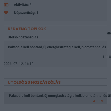
Aktivitás:
5
Népszerűség:
1
KEDVENC TOPIKOK
db
Utolsó hozzászólás
Paksot le kell bontani, új energiastratégia kell, biometánnal és GDP-növeléssel
1 118
2026. 07. 12. 16:12
UTOLSÓ 20 HOZZÁSZÓLÁS
Paksot le kell bontani, új energiastratégia kell, biometánnal és
#1119