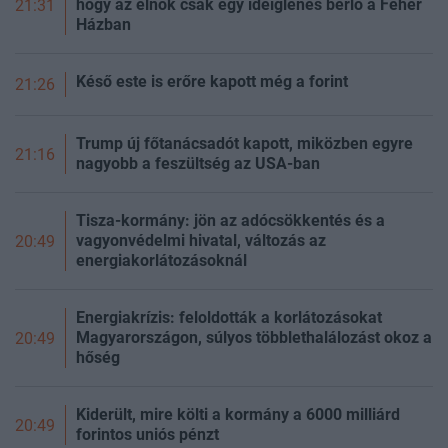
hogy az elnök csak egy ideiglenes bérlő a Fehér
21:31
Házban
Késő este is erőre kapott még a forint
21:26
Trump új főtanácsadót kapott, miközben egyre
21:16
nagyobb a feszültség az USA-ban
Tisza-kormány: jön az adócsökkentés és a
vagyonvédelmi hivatal, változás az
20:49
energiakorlátozásoknál
Energiakrízis: feloldották a korlátozásokat
Magyarországon, súlyos többlethalálozást okoz a
20:49
hőség
Kiderült, mire költi a kormány a 6000 milliárd
20:49
forintos uniós pénzt