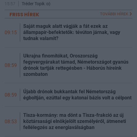
15:57
Tréder Topik :o)
FRISS HÍREK
TOVÁBBI HÍREK
Saját maguk alatt vágják a fát ezek az
állampapír-befektetők: tévúton járnak, vagy
09:15
tudnak valamit?
Ukrajna finomítókat, Oroszország
fegyvergyárakat támad, Németországot gyanús
08:59
drónok tartják rettegésben - Háborús híreink
szombaton
Újabb drónok bukkantak fel Németország
08:59
égboltján, ezúttal egy katonai bázis volt a célpont
Tisza-kormány: ma dönt a Tisza-frakció az új
köztársasági elnökjelölt személyéről, átmeneti
08:53
fellélegzés az energiaválságban