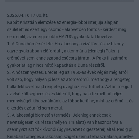
2026.04.16 17:00, itt.
Kabát Krisztián elemzése az energia-lobbi interjúja alapján
született és ezért egy csomó - alapvetően fontos - kérdést meg
sem említ, az energia-lobbi HAZUG gyakorlatát követve.
1. A Duna hőmérséklete. Ha alacsony a vízállás - és az bizony
egyre gyakrabban előfordul -, akkor már a jelenlegi (Paks-I)
erőművet sem lenne szabad csúcsra járatni. A Paks-II számára
gyakorlatilag nincs hűtő kapacitás a Duna részéről.
2. A hőszennyezés. Eredetileg az 1960-as évek végén még arról
volt szó, hogy milyen jó lesz az atomerőmű, merthogy a rengeteg
hulladékhővel majd rengeteg üvegház lesz fűthető. Aztán megjött
az első költségbecslés és kiderült, hogy ha a termelt hő teljes
mennyiségét kihasználnánk, az többe kerülne, mint az erőmű ... és
a kérdés azóta fel sem merül.
3. A lakossági biometán termelés. Jelenleg ennek csak
nevetségesen kis része (mélyen 1 % alatt) van hasznosítva a
szennyvíztisztítók kívonói (úgynevezett digeszterei) által. Pedig pl.
Kínában tömeges a lakosság sziget üzemű felhasználása, amellyel