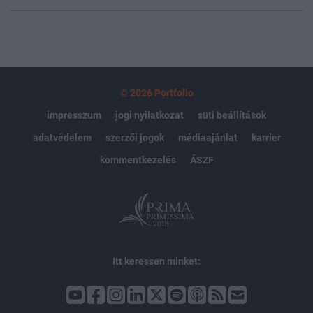
© 2026 Portfolio
impresszum
jogi nyilatkozat
süti beállítások
adatvédelem
szerzői jogok
médiaajánlat
karrier
kommentkezelés
ÁSZF
Itt keressen minket: