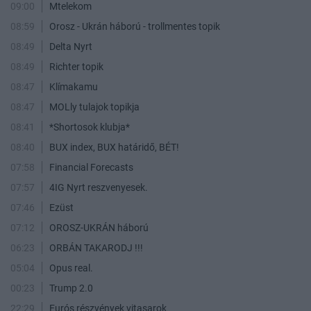
09:00
Mtelekom
08:59
Orosz - Ukrán háború - trollmentes topik
08:49
Delta Nyrt
08:49
Richter topik
08:47
Klímakamu
08:47
MOLly tulajok topikja
08:41
*Shortosok klubja*
08:40
BUX index, BUX határidő, BÉT!
07:58
Financial Forecasts
07:57
4IG Nyrt reszvenyesek.
07:46
Ezüst
07:12
OROSZ-UKRÁN háború
06:23
ORBÁN TAKARODJ !!!
05:04
Opus real.
00:23
Trump 2.0
22:29
Eurós részvények vitasarok