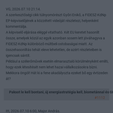
VG, 2026.07.10 21:14.
A szerkesztőségi cikk túlnyomórészt Győri Enikő, a FIDESZ-KdNp
EP-képviselőjének a közzétett videóját részletezi, helyenként
kommentálja.
A képviselő eljárása eléggé vitatható. Két EU keretet hasonlít
össze, amelyek közül az egyik azonban sosem lett jóváhagyva a
FIDESZ-KdNp különböző múltbeli ostobaságai miatt. Az
összehasonlítás tehát eleve lehetetlen, de azért részleteiben is
igencsak sántít.
Például a szélerőművek esetén elmarasztaló körülményként említi,
hogy ezek létesítését nem lehet hazai vállalkozásokra bízni.
Mekkora öngól! Hát ki a fene akadályozta ezeket bő egy évtizeden
át?
Paksot le kell bontani, új energiastratégia kell, biometánnal és
#1112
Itt, 2026.07.10 6:00, Major András.