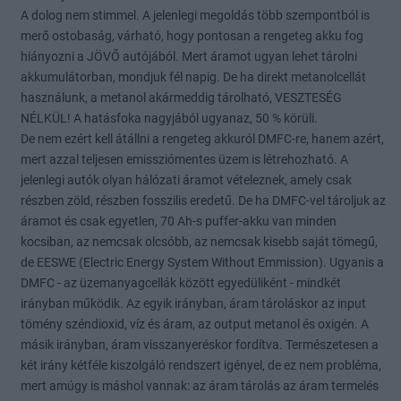
A dolog nem stimmel. A jelenlegi megoldás több szempontból is
merő ostobaság, várható, hogy pontosan a rengeteg akku fog
hiányozni a JÖVŐ autójából. Mert áramot ugyan lehet tárolni
akkumulátorban, mondjuk fél napig. De ha direkt metanolcellát
használunk, a metanol akármeddig tárolható, VESZTESÉG
NÉLKÜL! A hatásfoka nagyjából ugyanaz, 50 % körüli.
De nem ezért kell átállni a rengeteg akkuról DMFC-re, hanem azért,
mert azzal teljesen emissziómentes üzem is létrehozható. A
jelenlegi autók olyan hálózati áramot vételeznek, amely csak
részben zöld, részben fosszilis eredetű. De ha DMFC-vel tároljuk az
áramot és csak egyetlen, 70 Ah-s puffer-akku van minden
kocsiban, az nemcsak olcsóbb, az nemcsak kisebb saját tömegű,
de EESWE (Electric Energy System Without Emmission). Ugyanis a
DMFC - az üzemanyagcellák között egyedüliként - mindkét
irányban működik. Az egyik irányban, áram tároláskor az input
tömény széndioxid, víz és áram, az output metanol és oxigén. A
másik irányban, áram visszanyeréskor fordítva. Természetesen a
két irány kétféle kiszolgáló rendszert igényel, de ez nem probléma,
mert amúgy is máshol vannak: az áram tárolás az áram termelés