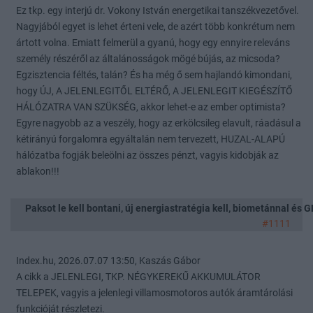
Ez tkp. egy interjú dr. Vokony István energetikai tanszékvezetővel.
Nagyjából egyet is lehet érteni vele, de azért több konkrétum nem
ártott volna. Emiatt felmerül a gyanú, hogy egy ennyire releváns
személy részéről az általánosságok mögé bújás, az micsoda?
Egzisztencia féltés, talán? És ha még ő sem hajlandó kimondani,
hogy ÚJ, A JELENLEGITŐL ELTÉRŐ, A JELENLEGIT KIEGÉSZÍTŐ
HÁLÓZATRA VAN SZÜKSÉG, akkor lehet-e az ember optimista?
Egyre nagyobb az a veszély, hogy az erkölcsileg elavult, ráadásul a
kétirányú forgalomra egyáltalán nem tervezett, HUZAL-ALAPÚ
hálózatba fogják beleölni az összes pénzt, vagyis kidobják az
ablakon!!!
Paksot le kell bontani, új energiastratégia kell, biometánnal és
#1111
Index.hu, 2026.07.07 13:50, Kaszás Gábor
A cikk a JELENLEGI, TKP. NÉGYKEREKŰ AKKUMULÁTOR
TELEPEK, vagyis a jelenlegi villamosmotoros autók áramtárolási
funkcióját részletezi.