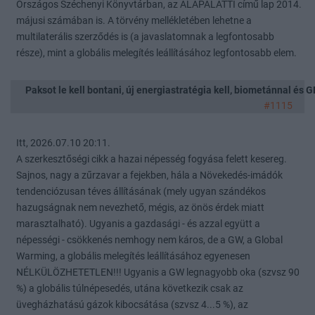
Országos Széchenyi Könyvtárban, az ALAPALATTI című lap 2014.
májusi számában is. A törvény mellékletében lehetne a
multilaterális szerződés is (a javaslatomnak a legfontosabb
része), mint a globális melegítés leállításához legfontosabb elem.
Paksot le kell bontani, új energiastratégia kell, biometánnal és
#1115
Itt, 2026.07.10 20:11.
A szerkesztőségi cikk a hazai népesség fogyása felett kesereg.
Sajnos, nagy a zűrzavar a fejekben, hála a Növekedés-imádók
tendenciózusan téves állításának (mely ugyan szándékos
hazugságnak nem nevezhető, mégis, az önös érdek miatt
marasztalható). Ugyanis a gazdasági - és azzal együtt a
népességi - csökkenés nemhogy nem káros, de a GW, a Global
Warming, a globális melegítés leállításához egyenesen
NÉLKÜLÖZHETETLEN!!! Ugyanis a GW legnagyobb oka (szvsz 90
%) a globális túlnépesedés, utána következik csak az
üvegházhatású gázok kibocsátása (szvsz 4...5 %), az