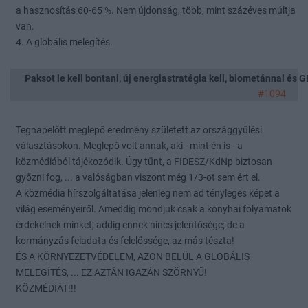
a hasznosítás 60-65 %. Nem újdonság, több, mint százéves múltja
van.
4. A globális melegítés.
Paksot le kell bontani, új energiastratégia kell, biometánnal és
#1094
Tegnapelőtt meglepő eredmény született az országgyűlési
választásokon. Meglepő volt annak, aki - mint én is - a
közmédiából tájékozódik. Úgy tűnt, a FIDESZ/KdNp biztosan
győzni fog, ... a valóságban viszont még 1/3-ot sem ért el.
A közmédia hírszolgáltatása jelenleg nem ad tényleges képet a
világ eseményeiről. Ameddig mondjuk csak a konyhai folyamatok
érdekelnek minket, addig ennek nincs jelentősége; de a
kormányzás feladata és felelőssége, az más tészta!
ÉS A KÖRNYEZETVÉDELEM, AZON BELÜL A GLOBÁLIS
MELEGÍTÉS, ... EZ AZTÁN IGAZÁN SZÖRNYŰ!
KÖZMÉDIÁT!!!