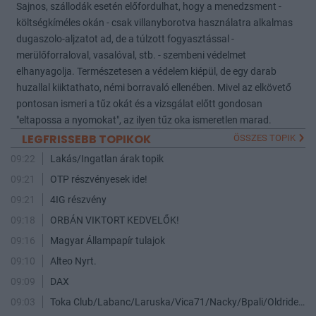
Sajnos, szállodák esetén előfordulhat, hogy a menedzsment -
költségkíméles okán - csak villanyborotva használatra alkalmas
dugaszolo-aljzatot ad, de a túlzott fogyasztással -
merülőforraloval, vasalóval, stb. - szembeni védelmet
elhanyagolja. Természetesen a védelem kiépül, de egy darab
huzallal kiiktathato, némi borravaló ellenében. Mivel az elkövető
pontosan ismeri a tűz okát és a vizsgálat előtt gondosan
"eltapossa a nyomokat", az ilyen tűz oka ismeretlen marad.
LEGFRISSEBB TOPIKOK
ÖSSZES TOPIK
09:22
Lakás/Ingatlan árak topik
09:21
OTP részvényesek ide!
09:21
4IG részvény
09:18
ORBÁN VIKTORT KEDVELŐK!
09:16
Magyar Állampapír tulajok
09:10
Alteo Nyrt.
09:09
DAX
09:03
Toka Club/Labanc/Laruska/Vica71/Nacky/Bpali/Oldrider/Josefernando/Mcbull/Kawaszabi