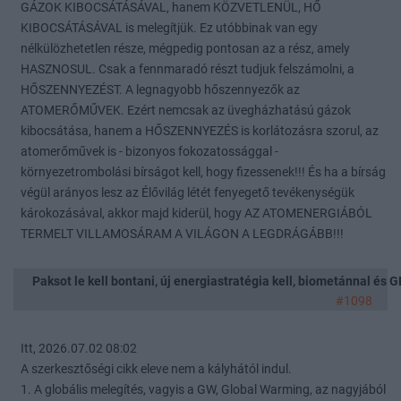
GÁZOK KIBOCSÁTÁSÁVAL, hanem KÖZVETLENÜL, HŐ
KIBOCSÁTÁSÁVAL is melegítjük. Ez utóbbinak van egy
nélkülözhetetlen része, mégpedig pontosan az a rész, amely
HASZNOSUL. Csak a fennmaradó részt tudjuk felszámolni, a
HŐSZENNYEZÉST. A legnagyobb hőszennyezők az
ATOMERŐMŰVEK. Ezért nemcsak az üvegházhatású gázok
kibocsátása, hanem a HŐSZENNYEZÉS is korlátozásra szorul, az
atomerőművek is - bizonyos fokozatossággal -
környezetrombolási bírságot kell, hogy fizessenek!!! És ha a bírság
végül arányos lesz az Élővilág létét fenyegető tevékenységük
károkozásával, akkor majd kiderül, hogy AZ ATOMENERGIÁBÓL
TERMELT VILLAMOSÁRAM A VILÁGON A LEGDRÁGÁBB!!!
Paksot le kell bontani, új energiastratégia kell, biometánnal és
#1098
Itt, 2026.07.02 08:02
A szerkesztőségi cikk eleve nem a kályhától indul.
1. A globális melegítés, vagyis a GW, Global Warming, az nagyjából