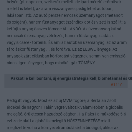
helyén (pl. napelem, szélkerék mellett, de ipari méretű erőművek
mellett is lehet), az áram visszanyerés pedig lehet autóban,
lakásban, stb. Az autó persze nemcsak üzemanyagot (metanolt
és oxigént), hanem füstanyagot (széndioxidot és vizet) is szállít; a
kétfajta anyag összes tömege ÁLLANDÓ. Az üzemanyag kútnál
nemcsak üzemanyag vételezés, hanem füstanyag leadás is -
vagyis csere - történik. És ami az autóban üzemanyag, az az áram
tároláskor füstanyag ... és fordítva. Ez az EESWE lényege. Az
anyagok zárt ciklusban körforgást végeznek, semmilyen emisszió
nincs. Igen lényeges, hogy mindkét gáz TÖMÉNY.
Paksot le kell bontani, új energiastratégia kell, biometánnal és
#1110
Pedig itt vagyok. Most ez az új MVM főgóré, a Bertalan Zsolt
érdekel, de nagyon! Talán végre változik valami ebben a globális
melegítő, őrületesen hazudozó cégben. Ha Paks-I a működése 5-6
évtizede alatt a globális melegítő HŐSZENNYEZÉSE miatt
megfizette volna a környezetrombolásért a bírságot, akkor az