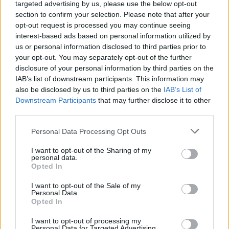
hogy a napelemek gyártása, szállítása, helyszíni szerelése, stb.
targeted advertising by us, please use the below opt-out
mind terheli a környezetet, de ennek a mértéke ki van számítva és
section to confirm your selection. Please note that after your
nagyjából ki is van fizetve. Csakhogy Paks, az nem!!!
opt-out request is processed you may continue seeing
interest-based ads based on personal information utilized by
us or personal information disclosed to third parties prior to
Paksot le kell bontani, új energiastratégia kell, biometánnal és
your opt-out. You may separately opt-out of the further
#1104
disclosure of your personal information by third parties on the
IAB’s list of downstream participants. This information may
also be disclosed by us to third parties on the
IAB’s List of
Elnézést kérek, hogy pár napig várakoztattalak.
Downstream Participants
that may further disclose it to other
1. Amivel egyetértek.
third parties.
1a. Igen, földhő, az valóban van Magyarországon, méghozzá sok.
De ne feledd, hogy nem megújuló: pl. a Széchenyi fürdő régi kútja
Personal Data Processing Opt Outs
egyre kisebb hozamú lett, majd amikor felszíni víz besajtol ással
növelték a vízhozamot, akkor a hőmérséklete rohamosan
I want to opt-out of the Sharing of my
personal data.
csökkenni kezdett, úgyhogy új kutat fúrtak.
Opted In
Ha lakáshoz alkalmazzák, akkor feltételezik, hogy a lakás
amortizációs ideje azonos a földhő kimerülési idejével, ami
I want to opt-out of the Sale of my
Personal Data.
bizonyosan nem igaz. Úgyhogy földhőt alkalmazni lehet, de a
Opted In
kimerülést nem szabad figyelmen kívül hagyni, eliminálni.
1b. Valóban, minden energetikai ciklust teljes egészében kell
I want to opt-out of processing my
Personal Data for Targeted Advertising.