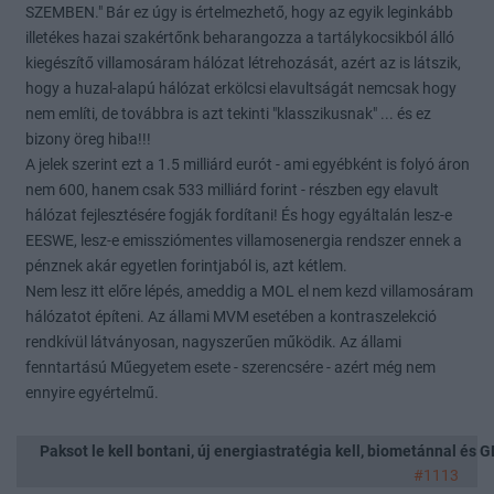
SZEMBEN." Bár ez úgy is értelmezhető, hogy az egyik leginkább
illetékes hazai szakértőnk beharangozza a tartálykocsikból álló
kiegészítő villamosáram hálózat létrehozását, azért az is látszik,
hogy a huzal-alapú hálózat erkölcsi elavultságát nemcsak hogy
nem említi, de továbbra is azt tekinti "klasszikusnak" ... és ez
bizony öreg hiba!!!
A jelek szerint ezt a 1.5 milliárd eurót - ami egyébként is folyó áron
nem 600, hanem csak 533 milliárd forint - részben egy elavult
hálózat fejlesztésére fogják fordítani! És hogy egyáltalán lesz-e
EESWE, lesz-e emissziómentes villamosenergia rendszer ennek a
pénznek akár egyetlen forintjaból is, azt kétlem.
Nem lesz itt előre lépés, ameddig a MOL el nem kezd villamosáram
hálózatot építeni. Az állami MVM esetében a kontraszelekció
rendkívül látványosan, nagyszerűen működik. Az állami
fenntartású Műegyetem esete - szerencsére - azért még nem
ennyire egyértelmű.
Paksot le kell bontani, új energiastratégia kell, biometánnal és
#1113