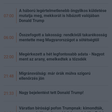
A háború legértelmetlenebb öngyilkos küldetése
mutatja meg, mekkorát is hibázott valójában
07:00
Donald Trump
Összefogott a lakosság: rendkívüli takarékosság
06:00
mentette meg Magyarországot a sötétségtől
Megérkezett a hét legfontosabb adata - Nagyot
22:00
ment az arany, emelkedtek a tőzsdék
Migránsválság: már órák múlva szigorú
21:48
ellenőrzés jön
Nagy bejelentést tett Donald Trump!
21:33
Váratlan bírósági pofon Trumpnak: kimondták,