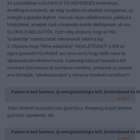
90 százalékban a GLOBÁLIS TÚLNÉPESEDÉS eredménye,
ennélfogva mindenki, aki még további növekedést szorgalmaz, az
melegíti a globális légkört. Vannak olyan vállalkozások, például a
hitelüzletek, amelyek csak növekedés esetén életképesek, ab ovo
GLOBÁLIS MELEGÍTŐK. Ezért elég abszurd, hogy az ING
"szakértője" nyilatkozatát relevánsnak tekinti a lap.
2. Olyasmi, hogy "klíma-adaptáció", NEM LÉTEZHET! A GW az
egyre gyorsuló FOLYAMAT, szó sincs arról, hogy leállt volna és
alkalmazkodni lehetne hozzá. A jelenlegi helyzet hasonló a két
sorompó közé beszorult autóbusz esetéhez, amelynek az utasait
arra bíztatják, "alkalmazkodjon" a rohanva közeledő vonathoz!!!
Paksot le kell bontani, új energiastratégia kell, biometánnal és
#1097
Talán fel lehet használni más gyártásra. Rengeteg dolgot lehetne
gyártani: napelemet, stb.
Paksot le kell bontani, új energiastratégia kell, biometánnal és
#1095