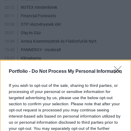
20:12
NUTEX mindenkinek
20:11
Financial Forecasts
20:08
OTP részvényesek ide!
20:07
Olaj és Gáz
19:48
Amixa Kisemmizettek és Földönfutók Nyrt.
19:48
PANNERGY - moderalt
19:37
Klímakamu
19:36
DAX
Portfolio -
Do Not Process My Personal Information
19:28
BUX index, BUX határidő, BÉT!
19:22
Külföldi tapasztalatok
If you wish to opt-out of the sale, sharing to third parties, or
processing of your personal or sensitive information for
19:15
Gloster Infokommunikációs Nyrt.
targeted advertising by us, please use the below opt-out
18:59
Shopper Park Plus
section to confirm your selection. Please note that after your
18:58
Akkocska
opt-out request is processed you may continue seeing
interest-based ads based on personal information utilized by
18:57
*Shortosok klubja*
us or personal information disclosed to third parties prior to
18:23
Humor
your opt-out. You may separately opt-out of the further