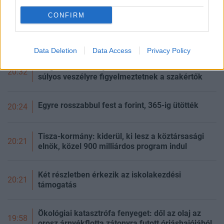
CONFIRM
Fontos bejelentést tett Magyar Péter: nincs
20:55
szükség az önkéntes fogyasztáscsökkentésre
Data Deletion
Data Access
Privacy Policy
Megállíthatatlan új kórokozók szabadulhatnak el:
20:32
súlyos veszélyre figyelmeztetnek a szakértők
Egyre rosszabbul fest a forint, 365-ig ütötték
20:24
Tisza-kormány: kiderül, ki lesz a köztársasági
20:21
elnök, közel 900 milliárdos program indul
Két részletben érkezik az iskolakezdési
20:21
támogatás
Ökológiai katasztrófa fenyeget: dől az olaj az
19:58
orosz árnyékflotta zátonyra futott óriáshajójából