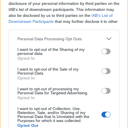
18:21
EUR/HUF
disclosure of your personal information by third parties on the
IAB’s list of downstream participants. This information may
17:50
Toka Club/Labanc/Laruska/Vica71/Nacky/Bpali/Oldrider/Josefernando/Mcbull/Kawaszabi
also be disclosed by us to third parties on the
IAB’s List of
17:50
Tréder Topik :o)
Downstream Participants
that may further disclose it to other
third parties.
17:15
Alteo Nyrt.
17:06
ÉPDUFERR Nyrt.
Personal Data Processing Opt Outs
17:05
Appeninn topik
I want to opt-out of the Sharing of my
16:39
Richter topik
personal data.
Opted In
16:01
Köztársasági elnök kerestetik
I want to opt-out of the Sale of my
15:47
Hadiipar-nukleáris-urán és minden ami hozzá kapcsolódik
Personal Data.
15:26
Wizz Air részvényesek topikja
Opted In
15:15
Lemondott, körözött, lecsukott fideszes bűnözők - a maffia végnapjai
I want to opt-out of processing my
Personal Data for Targeted Advertising.
14:43
Delta Nyrt
Opted In
I want to opt-out of Collection, Use,
FRISS HÍREK
TOVÁBBI HÍREK
Retention, Sale, and/or Sharing of my
Personal Data that Is Unrelated with the
Purposes for which it was collected.
Elbizonytalanodtak a befektetők, nyomás alá
20:55
Opted Out
kerültek a tőzsdék