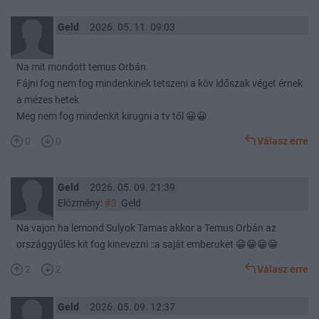
Geld
2026. 05. 11. 09:03
Na mit mondott temus Orbán
Fájni fog nem fog mindenkinek tetszeni a köv időszak véget érnek
a mézes hetek
Meg nem fog mindenkit kirugni a tv től 😀😀
0
0
Válasz erre
Geld
2026. 05. 09. 21:39
Előzmény:
#3
Geld
Na vajon ha lemond Sulyok Tamas akkor a Temus Orbán az
országgyűlés kit fog kinevezni ::a saját emberuket 😁😁😁😁
2
2
Válasz erre
Geld
2026. 05. 09. 12:37