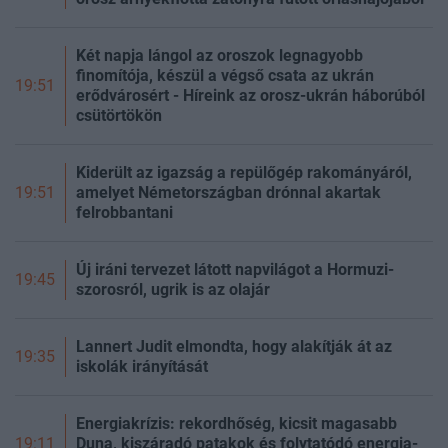
Két napja lángol az oroszok legnagyobb
finomítója, készül a végső csata az ukrán
19:51
erődvárosért - Híreink az orosz-ukrán háborúból
csütörtökön
Kiderült az igazság a repülőgép rakományáról,
amelyet Németországban drónnal akartak
19:51
felrobbantani
Új iráni tervezet látott napvilágot a Hormuzi-
19:45
szorosról, ugrik is az olajár
Lannert Judit elmondta, hogy alakítják át az
19:35
iskolák irányítását
Energiakrízis: rekordhőség, kicsit magasabb
Duna, kiszáradó patakok és folytatódó energia-
19:11