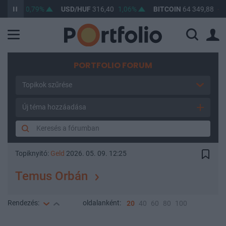
64,60
0,79%
USD/HUF
316,40
1,06%
BITCOIN
64 349,88
-0,
PORTFOLIO FORUM
Topikok szűrése
Új téma hozzáadása
Topiknyitó:
Geld
2026. 05. 09. 12:25
Temus Orbán
Rendezés:
oldalanként:
20
40
60
80
100