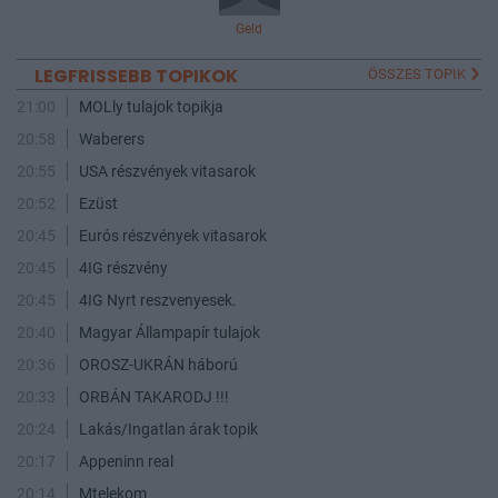
Geld
LEGFRISSEBB TOPIKOK
ÖSSZES TOPIK
21:00
MOLly tulajok topikja
20:58
Waberers
20:55
USA részvények vitasarok
20:52
Ezüst
20:45
Eurós részvények vitasarok
20:45
4IG részvény
20:45
4IG Nyrt reszvenyesek.
20:40
Magyar Állampapír tulajok
20:36
OROSZ-UKRÁN háború
20:33
ORBÁN TAKARODJ !!!
20:24
Lakás/Ingatlan árak topik
20:17
Appeninn real
20:14
Mtelekom