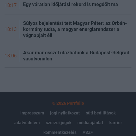
Egy váratlan időjárási rekord is megdőlt ma
18:17
Súlyos bejelentést tett Magyar Péter: az Orbán-
kormány tudta, a magyar energiarendszer a
18:13
végnapjait éli
Akár már ősszel utazhatunk a Budapest-Belgrád
18:06
vasútvonalon
© 2026 Portfolio
impresszum
jogi nyilatkozat
süti beállítások
adatvédelem
szerzői jogok
médiaajánlat
karrier
kommentkezelés
ÁSZF