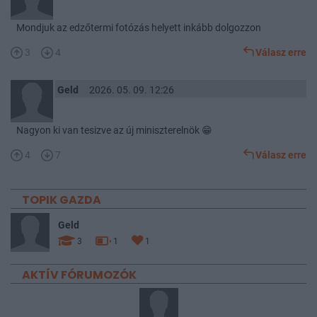
Mondjuk az edzőtermi fotózás helyett inkább dolgozzon
3
4
Válasz erre
Geld
2026. 05. 09. 12:26
Nagyon ki van tesizve az új miniszterelnök 😁
4
7
Válasz erre
TOPIK GAZDA
Geld
3
1
1
AKTÍV FÓRUMOZÓK