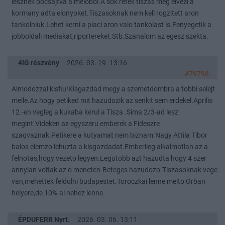
lesznek bocsajtva a melobol.A sok retek tiszas meg elvezi a
kormany adta elonyoket.Tiszasoknak nem kell rogzitett aron
tankolniuk.Lehet kerni a piaci aron valo tankolast is.Fenyegetik a
jobboldali mediakat,riportereket.Stb.Szanalom az egesz szekta.
4IG részvény
2026. 03. 19. 13:16
#79798
Almodozzal kisfiu!Kisgazdad megy a szemetdombra a tobbi selejt
melle.Az hogy petiked mit hazudozik az senkit sem erdekel.Aprilis
12.-en vegleg a kukaba kerul a Tisza .Sima 2/3-ad lesz
megint.Videken az egyszeru emberek a Fideszre
szaqvaznak.Petikere a kutyamat nem biznam.Nagy Attila Tibor
balos elemzo lehuzta a kisgazdadat.Emberileg alkalmatlan az a
felnotas,hogy vezeto legyen.Legutobb azt hazudta hogy 4 szer
annyian voltak az o meneten.Beteges hazudozo.Tiszasoknak vege
van,mehettek feldulni budapestet.Toroczkai lenne melto Orban
helyere,de 10%-al nehez lenne.
ÉPDUFERR Nyrt.
2026. 03. 06. 13:11