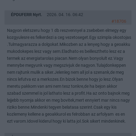
ÉPDUFERR Nyrt.
2026. 04. 16. 06:42
#18706
Nagyon eletszeru hogy 1 db reszvennyel a zsebeben elmegy egy
kozgyulesre es felkerdezi a ceg vezetoseget.Egy szimpla okostojas
.Tulmagyarazza a dolgokat.Mikozben az a lenyeg hogy a geoakku
mukodokepes lesz vagy sem.Eladhato es beillesztheto lesz ez a
termek az energiatarolas piacan.Nem olyan bonyolult ez.Vagy
mennybe megyunk vagy megszivjuk de nagyon.Tulajdonkeppen
nem rajtunk mulik a siker.Jelenleg nem all jol a szenank,de meg
nincs lefutva ez a merkozes.En bizok benne hogy jo lesz.Olyan
meretu pakkom van ami nem tesz tonkre,de ha bejon akkor
szabad szemmel is jol lathato lesz a profit.Ha az onto bajnok meg
lejjebb nyomja akkor en meg bovitek,mert ennyiert mar nincs nagy
riziko benne.Mindenki tegyen belatasa szerint.Csak egy kis
kozlemeny kellene a geoakkurol es felrobban az arfolyam es en
ezt varom.Idovel kiderul hogy ki latta jol.Sok sikert mindenkinek.