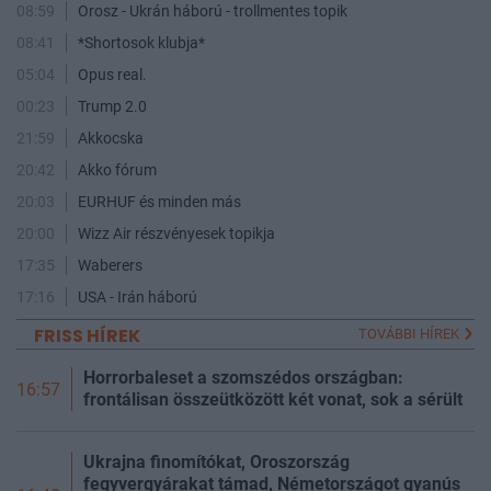
08:59
Orosz - Ukrán háború - trollmentes topik
08:41
*Shortosok klubja*
05:04
Opus real.
00:23
Trump 2.0
21:59
Akkocska
20:42
Akko fórum
20:03
EURHUF és minden más
20:00
Wizz Air részvényesek topikja
17:35
Waberers
17:16
USA - Irán háború
FRISS HÍREK
TOVÁBBI HÍREK
Horrorbaleset a szomszédos országban:
16:57
frontálisan összeütközött két vonat, sok a sérült
Ukrajna finomítókat, Oroszország
fegyvergyárakat támad, Németországot gyanús