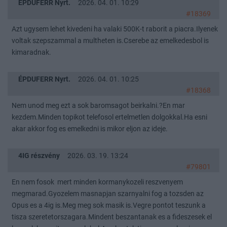
ÉPDUFERR Nyrt.
2026. 04. 01. 10:29
#18369
Azt ugysem lehet kivedeni ha valaki 500K-t raborit a piacra.Ilyenek
voltak szepszammal a multheten is.Cserebe az emelkedesbol is
kimaradnak.
ÉPDUFERR Nyrt.
2026. 04. 01. 10:25
#18368
Nem unod meg ezt a sok baromsagot beirkalni.?En mar
kezdem.Minden topikot telefosol ertelmetlen dolgokkal.Ha esni
akar akkor fog es emelkedni is mikor eljon az ideje.
4IG részvény
2026. 03. 19. 13:24
#79801
En nem fosok mert minden kormanykozeli reszvenyem
megmarad.Gyozelem masnapjan szarnyalni fog a tozsden az
Opus es a 4ig is.Meg meg sok masik is.Vegre pontot teszunk a
tisza szeretetorszagara.Mindent beszantanak es a fideszesek el