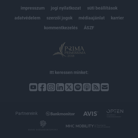
impresszum
jogi nyilatkozat
süti beállítások
adatvédelem
szerzői jogok
médiaajánlat
karrier
kommentkezelés
ÁSZF
Itt keressen minket:
Partnereink