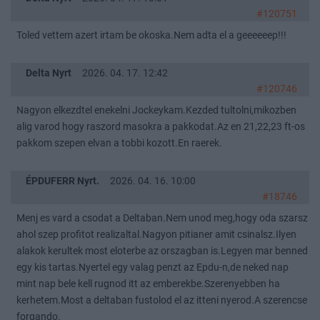
#120751
Toled vettem azert irtam be okoska.Nem adta el a geeeeeep!!!
Delta Nyrt
2026. 04. 17. 12:42
#120746
Nagyon elkezdtel enekelni Jockeykam.Kezded tultolni,mikozben
alig varod hogy raszord masokra a pakkodat.Az en 21,22,23 ft-os
pakkom szepen elvan a tobbi kozott.En raerek.
ÉPDUFERR Nyrt.
2026. 04. 16. 10:00
#18746
Menj es vard a csodat a Deltaban.Nem unod meg,hogy oda szarsz
ahol szep profitot realizaltal.Nagyon pitianer amit csinalsz.Ilyen
alakok kerultek most eloterbe az orszagban is.Legyen mar benned
egy kis tartas.Nyertel egy valag penzt az Epdu-n,de neked nap
mint nap bele kell rugnod itt az emberekbe.Szerenyebben ha
kerhetem.Most a deltaban fustolod el az itteni nyerod.A szerencse
forgando.