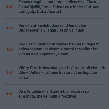
Élesen reagált a parlamenti ellenzék a Tisza
államfőjelöltjére: a Fidesz és a Mi Hazánk sem
14:48
támogatja Baka Andrást
Rendkívüli közlekedési rend lép életbe
14:31
Budapesten a világhírű fesztivál miatt
Vaddisznó ólálkodott fényes nappal Budapest
belvárosában, betévedt a metró utasaihoz is:
14:24
videón az elképesztő jelenet
Vitézy Dávid: visszakapja a főváros, amit elvettek
tőle – Változik számos közterület és ingatlan
14:09
sorsa
Újra feltalálnák a Szigetet: a főszervező
14:00
elmondta, merre indul a fesztivál