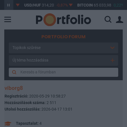
0,61%
USD/HUF
314,20
-0,87%
BITCOIN
65 033,98
0,22%
PORTFOLIO FORUM
Topikok szűrése
Új téma hozzáadása
viborg8
Regisztráció:
2020-05-29 10:58:27
Hozzászólások száma:
2 511
Utolsó hozzászólás:
2026-04-17 13:01
Tapasztalat:
4