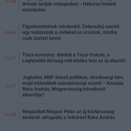
16:48
drónok tartják rettegésben - Háborús híreink
szombaton
Figyelmeztetnek mindenkit: Zelenszkij szerint
úgy vadásszák a civileket az oroszok, mintha
16:48
csak szafari lenne
Tisza-kormány: döntött a Tisza-frakció, a
16:27
Legfelsőbb Bíróság volt elnöke lesz az új államfő
Jogtudós, MDF-közeli politikus, strasbourgi bíró,
majd eltávolított csúcsbírósági vezető – Kicsoda
16:27
Baka András, Magyarország következő
államfője?
Megszólalt Magyar Péter az új köztársasági
16:08
elnökről: elfogadta a felkérést Baka András