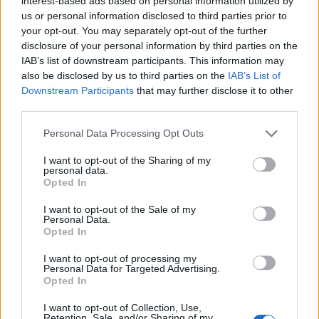
interest-based ads based on personal information utilized by
#17783
us or personal information disclosed to third parties prior to
A hozzad hasonlo forintozok miatt nem
your opt-out. You may separately opt-out of the further
emelkedunk.Nyertel.Gratula.Remelem nem tudod
disclosure of your personal information by third parties on the
visszavenni,hogy megerje.Etesd a brokikat.
IAB’s list of downstream participants. This information may
also be disclosed by us to third parties on the
IAB’s List of
Downstream Participants
that may further disclose it to other
ÉPDUFERR Nyrt.
2026. 03. 05. 20:41
third parties.
#17700
Milyen erdekes,hogy most jott ki ez kozlemeny.Sinen vagyunk
Personal Data Processing Opt Outs
szerintem.Azert ebben a bizniszben az MVM eleg kozel van a
I want to opt-out of the Sharing of my
tuzhoz.A pilot projekthez a foldterulet megvetele az O penzukbol
personal data.
van reszben.Ma reggel a Foni felkelt es gondolt egy nagyot.Ma
Opted In
bofogunk valamit a sok kis szaros kisbufinek.Legyen mar egy szep
I want to opt-out of the Sale of my
estejuk szerencsetleneknek.Nyilvan nem azert jott ki ez a
Personal Data.
kozlemeny mert a cuccos teszi a dolgat rendesen.Nekem azert
Opted In
vannak meg ketelyeim a kozlemeny hitelessegevel.Mivel meg sem
I want to opt-out of processing my
emlitik benne 12345 meg ragacs forumtarsakat.Szoval mindenki
Personal Data for Targeted Advertising.
lasson bele azt amit szeretne.Viszont aki eddig nem tette meg a
Opted In
tetjeit az kimarad a bulibol.
I want to opt-out of Collection, Use,
Retention, Sale, and/or Sharing of my