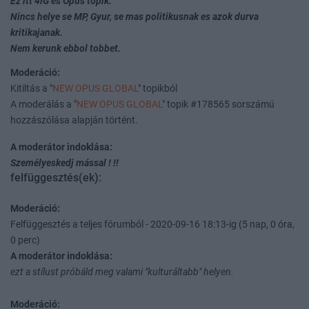
Ez itt 4iG es Opus topik.
Nincs helye se MP, Gyur, se mas politikusnak es azok durva
kritikajanak.
Nem kerunk ebbol tobbet.
Moderáció:
Kitiltás a "
NEW OPUS GLOBAL
" topikból
A moderálás a "
NEW OPUS GLOBAL
" topik #178565 sorszámú
hozzászólása alapján történt.
A moderátor indoklása:
Személyeskedj mással ! !!
felfüggesztés(ek):
Moderáció:
Felfüggesztés a teljes fórumból - 2020-09-16 18:13-ig (5 nap, 0 óra,
0 perc)
A moderátor indoklása:
ezt a stílust próbáld meg valami "kulturáltabb" helyen.
Moderáció: