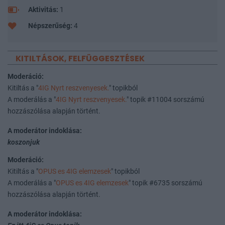
Aktivitás:
1
Népszerűség:
4
KITILTÁSOK, FELFÜGGESZTÉSEK
Moderáció:
Kitiltás a "
4IG Nyrt reszvenyesek.
" topikból
A moderálás a "
4IG Nyrt reszvenyesek.
" topik #11004 sorszámú
hozzászólása alapján történt.
A moderátor indoklása:
koszonjuk
Moderáció:
Kitiltás a "
OPUS es 4IG elemzesek
" topikból
A moderálás a "
OPUS es 4IG elemzesek
" topik #6735 sorszámú
hozzászólása alapján történt.
A moderátor indoklása: