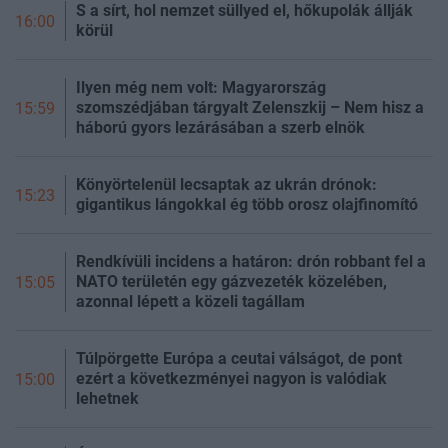
S a sírt, hol nemzet süllyed el, hőkupolák állják
16:00
körül
Ilyen még nem volt: Magyarország
szomszédjában tárgyalt Zelenszkij – Nem hisz a
15:59
háború gyors lezárásában a szerb elnök
Könyörtelenül lecsaptak az ukrán drónok:
15:23
gigantikus lángokkal ég több orosz olajfinomító
Rendkívüli incidens a határon: drón robbant fel a
NATO területén egy gázvezeték közelében,
15:05
azonnal lépett a közeli tagállam
Túlpörgette Európa a ceutai válságot, de pont
ezért a következményei nagyon is valódiak
15:00
lehetnek