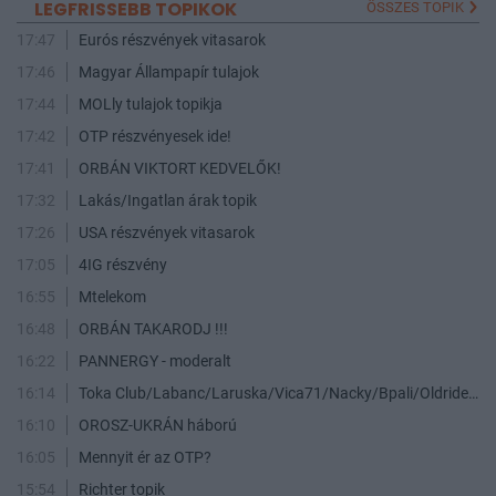
LEGFRISSEBB TOPIKOK
ÖSSZES TOPIK
17:47
Eurós részvények vitasarok
17:46
Magyar Állampapír tulajok
17:44
MOLly tulajok topikja
17:42
OTP részvényesek ide!
17:41
ORBÁN VIKTORT KEDVELŐK!
17:32
Lakás/Ingatlan árak topik
17:26
USA részvények vitasarok
17:05
4IG részvény
16:55
Mtelekom
16:48
ORBÁN TAKARODJ !!!
16:22
PANNERGY - moderalt
16:14
Toka Club/Labanc/Laruska/Vica71/Nacky/Bpali/Oldrider/Josefernando/Mcbull/Kawaszabi
16:10
OROSZ-UKRÁN háború
16:05
Mennyit ér az OTP?
15:54
Richter topik