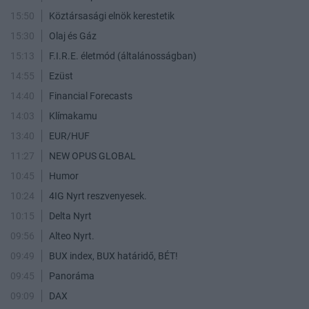
15:50
Köztársasági elnök kerestetik
15:30
Olaj és Gáz
15:13
F.I.R.E. életmód (általánosságban)
14:55
Ezüst
14:40
Financial Forecasts
14:03
Klímakamu
13:40
EUR/HUF
11:27
NEW OPUS GLOBAL
10:45
Humor
10:24
4IG Nyrt reszvenyesek.
10:15
Delta Nyrt
09:56
Alteo Nyrt.
09:49
BUX index, BUX határidő, BÉT!
09:45
Panoráma
09:09
DAX