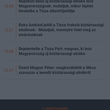
Napokon belül új köztársasági elnöke lesz
Magyarországnak: mutatjuk, mikor léphet
13:49
hivatalba a Tisza államfőjelöltje
Baka Andrást jelöli a Tisza-frakció köztársasági
elnöknek - Mutatjuk, mennyire felel meg az
13:21
elvárásoknak
Bejelentette a Tisza Párt: megvan, ki lesz
13:08
Magyarország új köztársasági elnöke
Üzent Magyar Péter: megkezdődött a titkos
12:31
szavazás a leendő köztársasági elnökről
© 2026 Portfolio