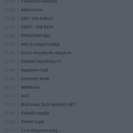
23:39
Financial Forecasts
23:26
Akko fórum
22:48
USA - Irán háború
22:43
ENEFI - THE BEST
22:40
ÉPDUFERR Nyrt.
22:30
MOLly tulajok topikja
21:59
Eurós részvények vitasarok
21:53
ORBÁN TAKARODJ !!!
21:49
Appeninn topik
21:36
Commerz Bank
20:24
Mtelekom
20:13
DAX
19:31
BUX index, BUX határidő, BÉT!
18:46
Kisbüfik topikja
18:00
Richter topik
16:11
Ez is Magyarország...