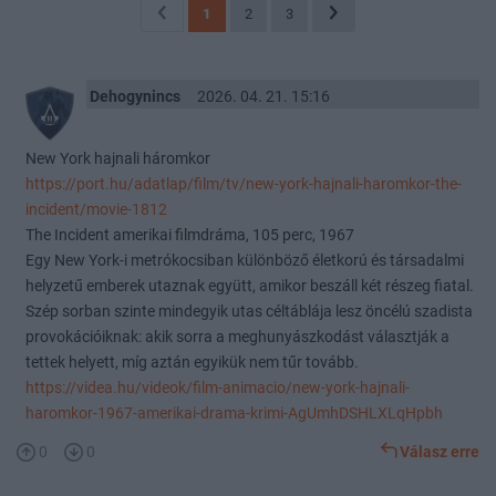
1
2
3
Dehogynincs
2026. 04. 21. 15:16
New York hajnali háromkor
https://port.hu/adatlap/film/tv/new-york-hajnali-haromkor-the-
incident/movie-1812
The Incident amerikai filmdráma, 105 perc, 1967
Egy New York-i metrókocsiban különböző életkorú és társadalmi
helyzetű emberek utaznak együtt, amikor beszáll két részeg fiatal.
Szép sorban szinte mindegyik utas céltáblája lesz öncélú szadista
provokációiknak: akik sorra a meghunyászkodást választják a
tettek helyett, míg aztán egyikük nem tűr tovább.
https://videa.hu/videok/film-animacio/new-york-hajnali-
haromkor-1967-amerikai-drama-krimi-AgUmhDSHLXLqHpbh
0
0
Válasz erre