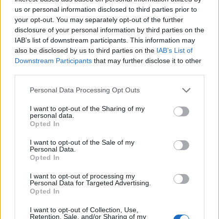
us or personal information disclosed to third parties prior to
0
0
Válasz erre
your opt-out. You may separately opt-out of the further
disclosure of your personal information by third parties on the
IAB’s list of downstream participants. This information may
Tazsomaru
2025. 01. 15. 12:48
also be disclosed by us to third parties on the
IAB’s List of
Előzmény:
#684
superfitt
Downstream Participants
that may further disclose it to other
Kicsit mintha összecspták volna ezt a második részt.
third parties.
0
0
Válasz erre
Personal Data Processing Opt Outs
I want to opt-out of the Sharing of my
superfitt
2025. 01. 15. 11:23
personal data.
Opted In
Megjelent a Gladiátor 2. végleges változatban, jó minőségben.
I want to opt-out of the Sale of my
Personal Data.
https://www.cinenuovo.hu/gladiator-2-teljes-film-magyarul-
Opted In
online/
I want to opt-out of processing my
0
0
Válasz erre
Personal Data for Targeted Advertising.
Opted In
joe001
2024. 01. 07. 09:18
I want to opt-out of Collection, Use,
Retention, Sale, and/or Sharing of my