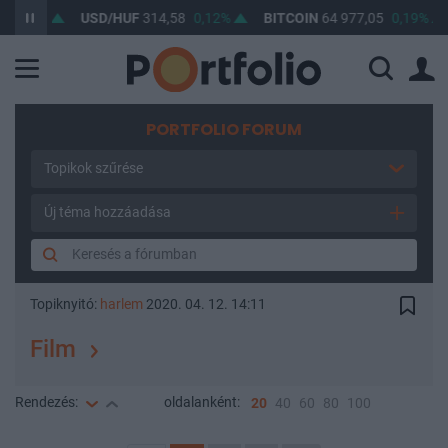
,06%
USD/HUF
314,58
0,12%
BITCOIN
64 977,05
0,19%
PORTFOLIO FORUM
Topikok szűrése
Új téma hozzáadása
Topiknyitó:
harlem
2020. 04. 12. 14:11
Film
Rendezés:
oldalanként:
20
40
60
80
100