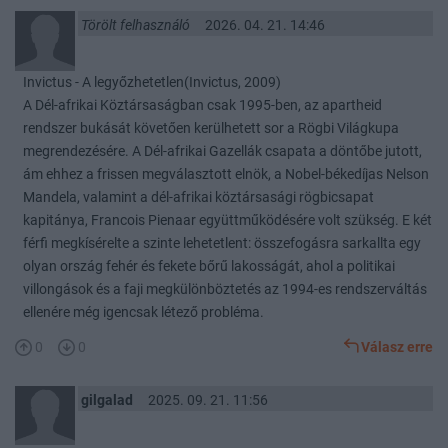
Törölt felhasználó
2026. 04. 21. 14:46
Invictus - A legyőzhetetlen(Invictus, 2009)
A Dél-afrikai Köztársaságban csak 1995-ben, az apartheid
rendszer bukását követően kerülhetett sor a Rögbi Világkupa
megrendezésére. A Dél-afrikai Gazellák csapata a döntőbe jutott,
ám ehhez a frissen megválasztott elnök, a Nobel-békedíjas Nelson
Mandela, valamint a dél-afrikai köztársasági rögbicsapat
kapitánya, Francois Pienaar együttműködésére volt szükség. E két
férfi megkísérelte a szinte lehetetlent: összefogásra sarkallta egy
olyan ország fehér és fekete bőrű lakosságát, ahol a politikai
villongások és a faji megkülönböztetés az 1994-es rendszerváltás
ellenére még igencsak létező probléma.
0
0
Válasz erre
gilgalad
2025. 09. 21. 11:56