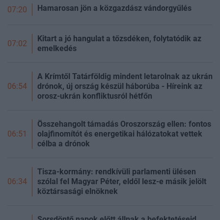
Hamarosan jön a közgazdász vándorgyűlés
07:20
Kitart a jó hangulat a tőzsdéken, folytatódik az
07:02
emelkedés
A Krímtől Tatárföldig mindent letarolnak az ukrán
drónok, új ország készül háborúba - Híreink az
06:54
orosz-ukrán konfliktusról hétfőn
Összehangolt támadás Oroszország ellen: fontos
olajfinomítót és energetikai hálózatokat vettek
06:51
célba a drónok
Tisza-kormány: rendkívüli parlamenti ülésen
szólal fel Magyar Péter, eldől lesz-e másik jelölt
06:34
köztársasági elnöknek
Sorsdöntő napok előtt állnak a befektetéseid,