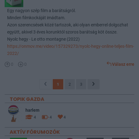
Egy nagyon szép film a barátságról.
Minden filmkockáját imádtam.
Azon szerencsések közé tartozok, aki olyan emberrel dolgozhat
együtt, akivel 3 éves korunktól szoros barátság köt össze.
Nyolc hegy - Le otto montagne (2022)
https://onmov.me/video/157329273/nyolc-hegy-online-teljes-film-
2022/
0
0
Válasz erre
1
2
3
TOPIK GAZDA
harlem
4
4
4
AKTÍV FÓRUMOZÓK