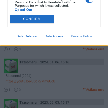
Personal Data that Is Unrelated with the
Purposes for which it was collected.
Ne bízz senkiben: A kriptokirály nyomában HD
Opted Out
Befektetők egy csoportja nyomozóvá vált, miközben megpróbálják
felderíteni a kriptopénz-multimilliomos Gerry Cotten gyanús
CONFIRM
halálát és az eltűnt 250 millió dollárt, amelyet szerintük ellopott
tőlük..
https://videa.hu/videok/film-animacio/ne-bizz-senkiben-a-
Data Deletion
Data Access
Privacy Policy
kriptokiraly-dokumentum-krimi-xQ0O17yFWGwqm2ZO
1
0
Válasz erre
Tazsomaru
2024. 01. 06. 15:16
Bitconned (2024)
https://youtu.be/UDqRvMmuUcU
1
0
Válasz erre
Tazsomaru
2023. 09. 03. 15:17