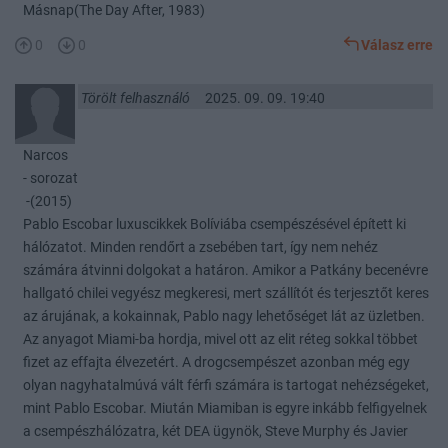
Másnap(The Day After, 1983)
0
0
Válasz erre
Törölt felhasználó
2025. 09. 09. 19:40
Narcos
- sorozat
-(2015)
Pablo Escobar luxuscikkek Bolíviába csempészésével épített ki
hálózatot. Minden rendőrt a zsebében tart, így nem nehéz
számára átvinni dolgokat a határon. Amikor a Patkány becenévre
hallgató chilei vegyész megkeresi, mert szállítót és terjesztőt keres
az árujának, a kokainnak, Pablo nagy lehetőséget lát az üzletben.
Az anyagot Miami-ba hordja, mivel ott az elit réteg sokkal többet
fizet az effajta élvezetért. A drogcsempészet azonban még egy
olyan nagyhatalmúvá vált férfi számára is tartogat nehézségeket,
mint Pablo Escobar. Miután Miamiban is egyre inkább felfigyelnek
a csempészhálózatra, két DEA ügynök, Steve Murphy és Javier