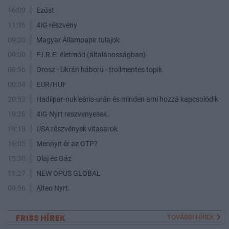
16:09
Ezüst
11:36
4IG részvény
09:20
Magyar Állampapír tulajok
09:00
F.I.R.E. életmód (általánosságban)
08:56
Orosz - Ukrán háború - trollmentes topik
00:34
EUR/HUF
20:52
Hadiipar-nukleáris-urán és minden ami hozzá kapcsolódik
19:26
4IG Nyrt reszvenyesek.
19:18
USA részvények vitasarok
16:05
Mennyit ér az OTP?
15:30
Olaj és Gáz
11:27
NEW OPUS GLOBAL
09:56
Alteo Nyrt.
FRISS HÍREK
TOVÁBBI HÍREK