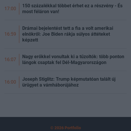
150 százalékkal többet érhet ez a részvény - És
17:00
most féláron van!
Drámai bejelentést tett a fia a volt amerikai
elnökről: Joe Biden rákja súlyos áttéteket
16:59
képzett
Nagy erőkkel vonultak ki a tűzoltók: több ponton
16:07
lángok csaptak fel Dél-Magyarországon
Joseph Stiglitz: Trump képmutatóan talált új
16:00
ürügyet a vámháborújához
© 2026 Portfolio