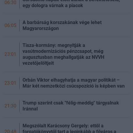
06:30
egy dologra várnak a piacok
A barbárság korszakának vége lehet
06:05
Magyarországon
Tisza-kormány: megnyitják a
vasútmodernizációs pénzcsapot, még
23:01
augusztusban meghallgatják az NVVH
vezetőjelöltjeit
Orbán Viktor elhagyhatja a magyar politikát –
23:01
Már két nemzetközi csúcspozíció is képben van
Trump szerint csak "félig-meddig" tárgyalnak
21:30
Iránnal
Megszólalt Karácsony Gergely: ettől a
forgatókönyvtől tart a leginkább a főváros a
20:48