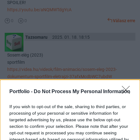
SPOILER!
https://youtu.be/aNQMWTdgYcA
0
0
Válasz erre
Tazsomaru
2025. 01. 18. 18:15
Sosem elég (2023)
sportfilm
https://videa.hu/videok/film-animacio/sosem-eleg-2023-
dokumentum-sportfilm-eletrajzi-37afxMcdbWC7ubdW
0
0
Válasz erre
Portfolio -
Do Not Process My Personal Information
Tazsomaru
2025. 01. 18. 14:06
If you wish to opt-out of the sale, sharing to third parties, or
processing of your personal or sensitive information for
targeted advertising by us, please use the below opt-out
Érintés (2024)
section to confirm your selection. Please note that after your
Angol-izlandi romantikus dráma, 121 perc,
opt-out request is processed you may continue seeing
https://www.cinenuovo.hu/erintes-teljes-film-magyarul-online/
interest-based ads based on personal information utilized by