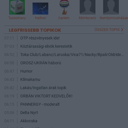
Tazsomaru
Hathor
harlem
Montecarlo
Nemtomicsinálja
LEGFRISSEBB TOPIKOK
ÖSSZES TOPIK
07:11
OTP részvényesek ide!
07:03
Köztársasági elnök kerestetik
06:52
Toka Club/Labanc/Laruska/Vica71/Nacky/Bpali/Oldrider/Josefernando/Mcbull/Kawaszabi
06:50
OROSZ-UKRÁN háború
06:47
Humor
06:43
Klímakamu
06:42
Lakás/Ingatlan árak topik
06:19
ORBÁN VIKTORT KEDVELŐK!
06:15
PANNERGY - moderalt
05:06
Delta Nyrt
04:11
Akkocska