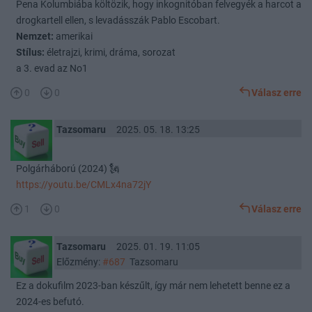
Pena Kolumbiába költözik, hogy inkognitóban felvegyék a harcot a
drogkartell ellen, s levadásszák Pablo Escobart.
Nemzet:
amerikai
Stílus:
életrajzi, krimi, dráma, sorozat
a 3. evad az No1
0
0
Válasz erre
Tazsomaru
2025. 05. 18. 13:25
Polgárháború (2024) 🗽
https://youtu.be/CMLx4na72jY
1
0
Válasz erre
Tazsomaru
2025. 01. 19. 11:05
Előzmény:
#687
Tazsomaru
Ez a dokufilm 2023-ban készűlt, így már nem lehetett benne ez a
2024-es befutó.