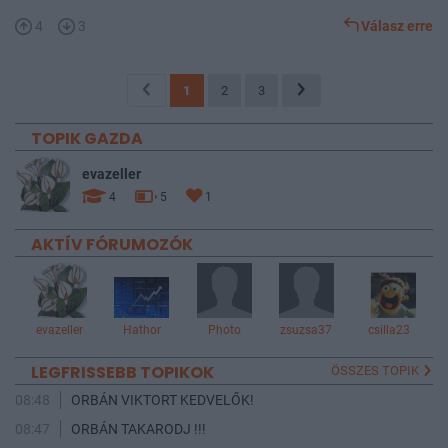
4
3
Válasz erre
1
2
3
TOPIK GAZDA
evazeller
4
5
1
AKTÍV FÓRUMOZÓK
evazeller
Hathor
Photo
zsuzsa37
csilla23
LEGFRISSEBB TOPIKOK
ÖSSZES TOPIK
08:48
ORBÁN VIKTORT KEDVELŐK!
08:47
ORBÁN TAKARODJ !!!