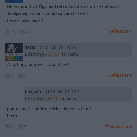
Nekem is írt Éva. Úgy nez ki el can mint a befőtt a tanítással.
Találja meg abban számítását, amit szeret!
Lényeg jelentkezett.
16
2
Válasz erre
hekki
2025. 09. 22. 19:16
Előzmény:
#36127
farkasfu
Arra, hogy hány éves a kapitány?
0
7
Válasz erre
farkasfu
2025. 09. 22. 19:11
Előzmény:
#36117
apocca
pontosan, és ebből mire lehet következtetni?
hmm...........
0
8
Válasz erre