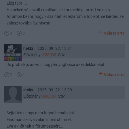
Elég fura....
Ha neked válaszolt emailban, akkor meddig tartott volna a
fórumon beírni, hogy kiszálltam és lezárom a topikot, se kérdés, se
válasz tovább így nincs!!
4
3
Válasz erre
hekki
2025. 09. 22. 13:21
Előzmény:
#36093
Stiv
Jó próbálkozás volt, hogy lenyugtassa az érdeklődőket.
2
2
Válasz erre
stoky
2025. 09. 22. 13:09
Előzmény:
#36107
Stiv
Sejtettem, hogy nem fogod bemásolni,
Finoman szólva valami nem stimmel.
Éva aki élthalt a fórumozásért.....