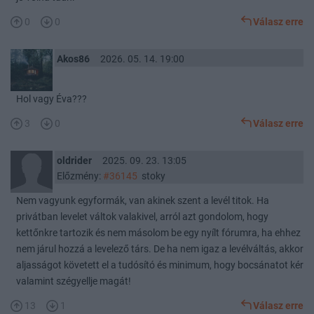
0
0
Válasz erre
Akos86
2026. 05. 14. 19:00
Hol vagy Éva???
3
0
Válasz erre
oldrider
2025. 09. 23. 13:05
Előzmény:
#36145
stoky
Nem vagyunk egyformák, van akinek szent a levél titok. Ha
privátban levelet váltok valakivel, arról azt gondolom, hogy
kettőnkre tartozik és nem másolom be egy nyílt fórumra, ha ehhez
nem járul hozzá a levelező társ. De ha nem igaz a levélváltás, akkor
aljasságot követett el a tudósító és minimum, hogy bocsánatot kér
valamint szégyellje magát!
13
1
Válasz erre