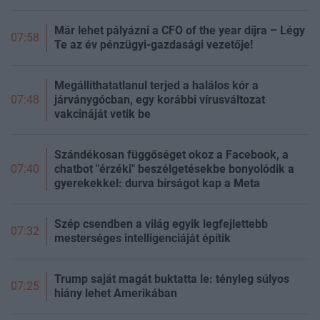
Már lehet pályázni a CFO of the year díjra – Légy
07:58
Te az év pénzügyi-gazdasági vezetője!
Megállíthatatlanul terjed a halálos kór a
járványgócban, egy korábbi vírusváltozat
07:48
vakcináját vetik be
Szándékosan függőséget okoz a Facebook, a
chatbot "érzéki" beszélgetésekbe bonyolódik a
07:40
gyerekekkel: durva bírságot kap a Meta
Szép csendben a világ egyik legfejlettebb
07:32
mesterséges intelligenciáját építik
Trump saját magát buktatta le: tényleg súlyos
07:25
hiány lehet Amerikában