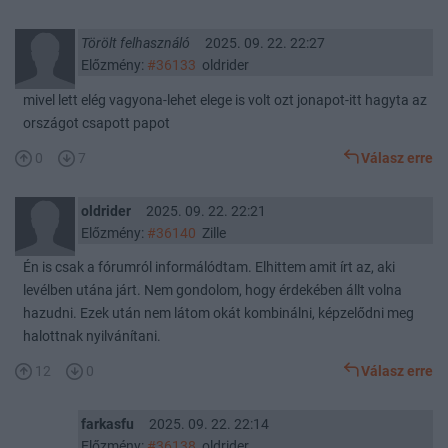
Törölt felhasználó
2025. 09. 22. 22:27
Előzmény:
#36133
oldrider
mivel lett elég vagyona-lehet elege is volt ozt jonapot-itt hagyta az
országot csapott papot
0
7
Válasz erre
oldrider
2025. 09. 22. 22:21
Előzmény:
#36140
Zille
Én is csak a fórumról informálódtam. Elhittem amit írt az, aki
levélben utána járt. Nem gondolom, hogy érdekében állt volna
hazudni. Ezek után nem látom okát kombinálni, képzelődni meg
halottnak nyilvánítani.
12
0
Válasz erre
farkasfu
2025. 09. 22. 22:14
Előzmény:
#36138
oldrider