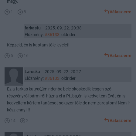
megy.
1
8
Válasz erre
farkasfu
2025. 09. 22. 20:38
Előzmény:
#36133
oldrider
Képzeld, én is kaptam tőle levelet!
5
16
Válasz erre
Laruska
2025. 09. 22. 20:27
Előzmény:
#36133
oldrider
Ez a farkas kutya🐺mindenbe bele okoskodik lesgen szó
részvényről bármiről húzna el a Pi..ba,én is kedveltem Évát én is
kedveltem kértem tanácsot sokszor tőle,de nem zargatom! Nem ír
kész ennyi!!!
14
2
Válasz erre