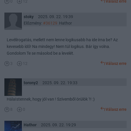
0
12
Válasz erre
stoky
2025. 09. 22. 19:39
Előzmény:
#36129
Hathor
Levélírogatás, mellett nem lenne logikusabb ha ide írna be? Az
kevesebb ídő! Na mindegy! Nem túl logikus. Bár így volna.
Gondolom Te se másolod be a levelét.
3
12
Válasz erre
torony2
2025. 09. 22. 19:33
HálaIstennek, hogy jól van ! Szívemből örülök '!! :)
8
0
Válasz erre
Hathor
2025. 09. 22. 19:29