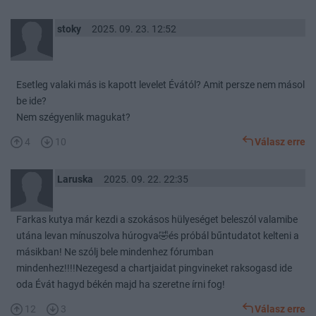
stoky
2025. 09. 23. 12:52
Esetleg valaki más is kapott levelet Évától? Amit persze nem másol
be ide?
Nem szégyenlik magukat?
4
10
Válasz erre
Laruska
2025. 09. 22. 22:35
Farkas kutya már kezdi a szokásos hülyeséget beleszól valamibe
utána levan mínuszolva húrogva🤣és próbál bűntudatot kelteni a
másikban! Ne szólj bele mindenhez fórumban
mindenhez!!!!Nezegesd a chartjaidat pingvineket raksogasd ide
oda Évát hagyd békén majd ha szeretne írni fog!
12
3
Válasz erre