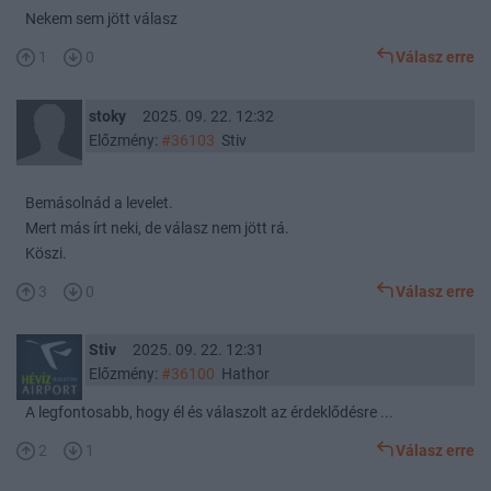
Nekem sem jött válasz
1
0
Válasz erre
stoky
2025. 09. 22. 12:32
Előzmény:
#36103
Stiv
Bemásolnád a levelet.
Mert más írt neki, de válasz nem jött rá.
Köszi.
3
0
Válasz erre
Stiv
2025. 09. 22. 12:31
Előzmény:
#36100
Hathor
A legfontosabb, hogy él és válaszolt az érdeklődésre ...
2
1
Válasz erre