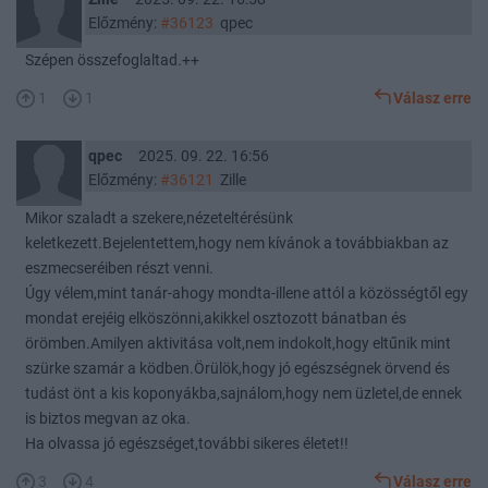
Előzmény:
#36123
qpec
Szépen összefoglaltad.++
1
1
Válasz erre
qpec
2025. 09. 22. 16:56
Előzmény:
#36121
Zille
Mikor szaladt a szekere,nézeteltérésünk
keletkezett.Bejelentettem,hogy nem kívánok a továbbiakban az
eszmecseréiben részt venni.
Úgy vélem,mint tanár-ahogy mondta-illene attól a közösségtől egy
mondat erejéig elköszönni,akikkel osztozott bánatban és
örömben.Amilyen aktivitása volt,nem indokolt,hogy eltűnik mint
szürke szamár a ködben.Örülök,hogy jó egészségnek örvend és
tudást önt a kis koponyákba,sajnálom,hogy nem üzletel,de ennek
is biztos megvan az oka.
Ha olvassa jó egészséget,további sikeres életet!!
3
4
Válasz erre