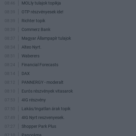
08:46
MOLly tulajok topikja
08:39
OTP részvényesek ide!
08:39
Richter topik
08:39
Commerz Bank
08:37
Magyar Állampapír tulajok
08:34
Alteo Nyrt.
08:31
Waberers
08:24
Financial Forecasts
08:14
DAX
08:12
PANNERGY - moderalt
08:10
Eurós részvények vitasarok
07:53
4IG részvény
07:50
Lakás/Ingatlan árak topik
07:49
4IG Nyrt reszvenyesek.
07:27
Shopper Park Plus
07:10
Panoráma