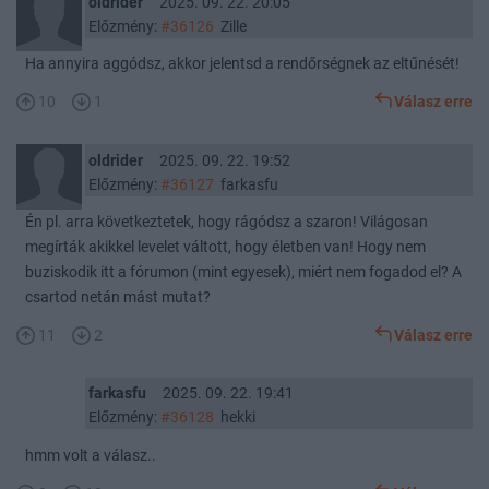
oldrider
2025. 09. 22. 20:05
Előzmény:
#36126
Zille
Ha annyira aggódsz, akkor jelentsd a rendőrségnek az eltűnését!
10
1
Válasz erre
oldrider
2025. 09. 22. 19:52
Előzmény:
#36127
farkasfu
Én pl. arra következtetek, hogy rágódsz a szaron! Világosan
megírták akikkel levelet váltott, hogy életben van! Hogy nem
buziskodik itt a fórumon (mint egyesek), miért nem fogadod el? A
csartod netán mást mutat?
11
2
Válasz erre
farkasfu
2025. 09. 22. 19:41
Előzmény:
#36128
hekki
hmm volt a válasz..