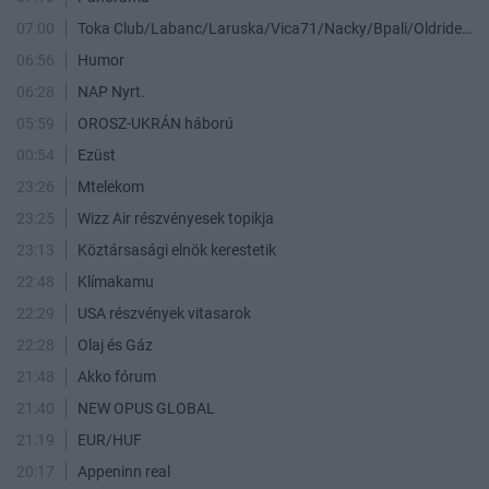
07:00
Toka Club/Labanc/Laruska/Vica71/Nacky/Bpali/Oldrider/Josefernando/Mcbull/Kawaszabi
06:56
Humor
06:28
NAP Nyrt.
05:59
OROSZ-UKRÁN háború
00:54
Ezüst
23:26
Mtelekom
23:25
Wizz Air részvényesek topikja
23:13
Köztársasági elnök kerestetik
22:48
Klímakamu
22:29
USA részvények vitasarok
22:28
Olaj és Gáz
21:48
Akko fórum
21:40
NEW OPUS GLOBAL
21:19
EUR/HUF
20:17
Appeninn real