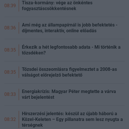
Tisza-kormány: vége az önkéntes
08:39
fogyasztáscsökkentésnek
Ami még az állampapírnál is jobb befektetés -
08:36
díjmentes, interaktív, online előadás
Érkezik a hét legfontosabb adata - Mi történik a
08:35
tőzsdéken?
Tőzsdei összeomlásra figyelmeztet a 2008-as
08:35
válságot előrejelző befektető
Energiakrízis: Magyar Péter megtette a várva
08:33
várt bejelentést
Hírszerzési jelentés: készül az újabb háború a
Közel-Keleten – Egy pillanatra sem lesz nyugta a
08:32
térségnek