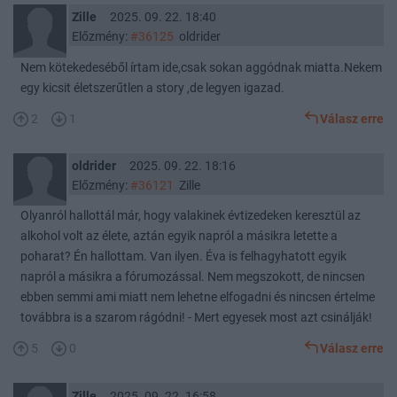
Zille
2025. 09. 22. 18:40
Előzmény:
#36125
oldrider
Nem kötekedeséből írtam ide,csak sokan aggódnak miatta.Nekem
egy kicsit életszerűtlen a story ,de legyen igazad.
2
1
Válasz erre
oldrider
2025. 09. 22. 18:16
Előzmény:
#36121
Zille
Olyanról hallottál már, hogy valakinek évtizedeken keresztül az
alkohol volt az élete, aztán egyik napról a másikra letette a
poharat? Én hallottam. Van ilyen. Éva is felhagyhatott egyik
napról a másikra a fórumozással. Nem megszokott, de nincsen
ebben semmi ami miatt nem lehetne elfogadni és nincsen értelme
továbbra is a szarom rágódni! - Mert egyesek most azt csinálják!
5
0
Válasz erre
Zille
2025. 09. 22. 16:58