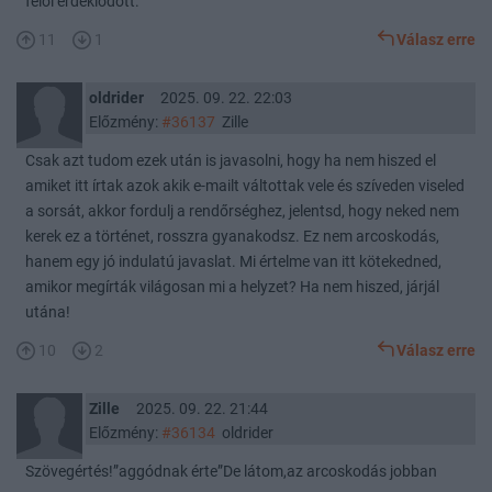
felől érdeklődött.
11
1
Válasz erre
oldrider
2025. 09. 22. 22:03
Előzmény:
#36137
Zille
Csak azt tudom ezek után is javasolni, hogy ha nem hiszed el
amiket itt írtak azok akik e-mailt váltottak vele és szíveden viseled
a sorsát, akkor fordulj a rendőrséghez, jelentsd, hogy neked nem
kerek ez a történet, rosszra gyanakodsz. Ez nem arcoskodás,
hanem egy jó indulatú javaslat. Mi értelme van itt kötekedned,
amikor megírták világosan mi a helyzet? Ha nem hiszed, járjál
utána!
10
2
Válasz erre
Zille
2025. 09. 22. 21:44
Előzmény:
#36134
oldrider
Szövegértés!”aggódnak érte”De látom,az arcoskodás jobban