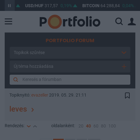
15%
USD/HUF
317,57
0,19%
BITCOIN
64 288,84
0,04%
B
PORTFOLIO FORUM
Topikok szűrése
Új téma hozzáadása
Topiknyitó:
evazeller
2019. 05. 29. 21:11
leves
Rendezés:
oldalanként:
20
40
60
80
100