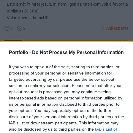
Este ismét írt mi teljesült, mi nem. Igen az Mtelekom volt a favorítja
utoljára (jól látta)
Valami nem stimmel itt.
1
2
Válasz erre
_kt_
2025. 09. 22. 14:48
Előzmény:
#36117
apocca
Portfolio -
Do Not Process My Personal Information
Ugyanakkor az elmondása szerint addigra az összes többi
If you wish to opt-out of the sale, sharing to third parties, or
pozícióját lezárta.
processing of your personal or sensitive information for
0
0
Válasz erre
targeted advertising by us, please use the below opt-out
section to confirm your selection. Please note that after your
opt-out request is processed you may continue seeing
Zille
2025. 09. 22. 14:45
interest-based ads based on personal information utilized by
Előzmény:
#36096
Stiv
us or personal information disclosed to third parties prior to
your opt-out. You may separately opt-out of the further
Azért beköszönhetne.
disclosure of your personal information by third parties on the
2
1
Válasz erre
IAB’s list of downstream participants. This information may
also be disclosed by us to third parties on the
IAB’s List of