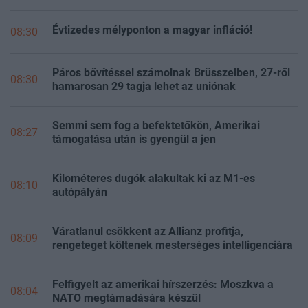
Évtizedes mélyponton a magyar infláció!
08:30
Páros bővítéssel számolnak Brüsszelben, 27-ről
08:30
hamarosan 29 tagja lehet az uniónak
Semmi sem fog a befektetőkön, Amerikai
08:27
támogatása után is gyengül a jen
Kilométeres dugók alakultak ki az M1-es
08:10
autópályán
Váratlanul csökkent az Allianz profitja,
08:09
rengeteget költenek mesterséges intelligenciára
Felfigyelt az amerikai hírszerzés: Moszkva a
08:04
NATO megtámadására készül