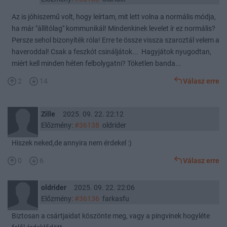
Az is jóhiszemű volt, hogy leírtam, mit lett volna a normális módja,
ha már "állítólag" kommunikál! Mindenkinek levelet ír ez normális?
Persze sehol bizonyíték róla! Erre te össze vissza szaroztál velem a
haveroddal! Csak a feszkót csináljátok... Hagyjátok nyugodtan,
miért kell minden héten felbolygatni? Töketlen banda...
2
14
Válasz erre
Zille
2025. 09. 22. 22:12
Előzmény:
#36138
oldrider
Hiszek neked,de annyira nem érdekel :)
0
6
Válasz erre
oldrider
2025. 09. 22. 22:06
Előzmény:
#36136
farkasfu
Biztosan a csártjaidat köszönte meg, vagy a pingvinek hogyléte