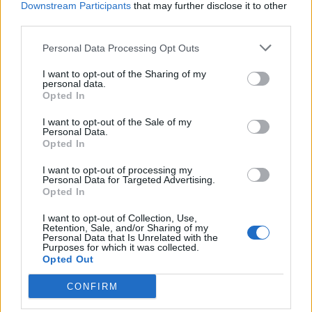
Downstream Participants
that may further disclose it to other
apocca
2025. 09. 22. 14:42
third parties.
Előzmény:
#36113
apocca
Personal Data Processing Opt Outs
jahh és utolsó beírása egy telekom vétel 1020-n, az biztos nem
vette el a kedvét a tőzsdétől és nem egy negatív, sokkhatás volt.
I want to opt-out of the Sharing of my
personal data.
3
2
Válasz erre
Opted In
I want to opt-out of the Sale of my
Stiv
2025. 09. 22. 14:42
Personal Data.
Előzmény:
#36111
farkasfu
Opted In
Minden ember más, ezt el kell fogadni...Meg lehetnek egyéb okok
I want to opt-out of processing my
Personal Data for Targeted Advertising.
is..
Opted In
2
4
Válasz erre
I want to opt-out of Collection, Use,
Retention, Sale, and/or Sharing of my
Personal Data that Is Unrelated with the
Metwolf
2025. 09. 22. 14:41
Purposes for which it was collected.
Előzmény:
#36112
hekki
Opted Out
Nekem eskü hiányzik a fillér-airline.
CONFIRM
3
2
Válasz erre