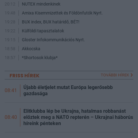
20:12
NUTEX mindenkinek
19:48
Amixa Kisemmizettek és Földönfutók Nyrt.
19:28
BUX index, BUX határidő, BÉT!
19:22
Külföldi tapasztalatok
19:15
Gloster Infokommunikációs Nyrt.
18:58
Akkocska
18:57
*Shortosok klubja*
FRISS HÍREK
TOVÁBBI HÍREK
Újabb életjelet mutat Európa legerősebb
08:41
gazdasága
Elitklubba lép be Ukrajna, hatalmas robbanást
előztek meg a NATO repterén – Ukrajnai háborús
08:40
híreink pénteken