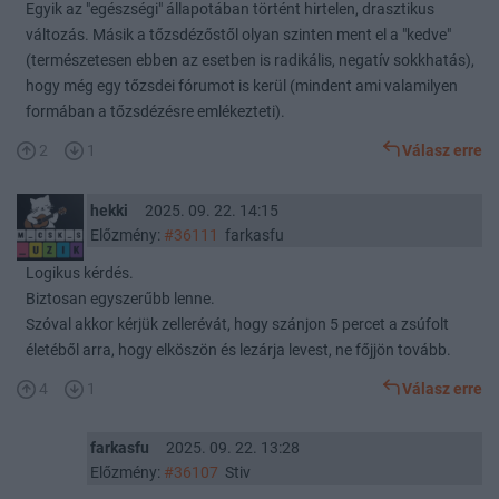
Egyik az "egészségi" állapotában történt hirtelen, drasztikus
változás. Másik a tőzsdézőstől olyan szinten ment el a "kedve"
(természetesen ebben az esetben is radikális, negatív sokkhatás),
hogy még egy tőzsdei fórumot is kerül (mindent ami valamilyen
formában a tőzsdézésre emlékezteti).
2
1
Válasz erre
hekki
2025. 09. 22. 14:15
Előzmény:
#36111
farkasfu
Logikus kérdés.
Biztosan egyszerűbb lenne.
Szóval akkor kérjük zellerévát, hogy szánjon 5 percet a zsúfolt
életéből arra, hogy elköszön és lezárja levest, ne főjjön tovább.
4
1
Válasz erre
farkasfu
2025. 09. 22. 13:28
Előzmény:
#36107
Stiv