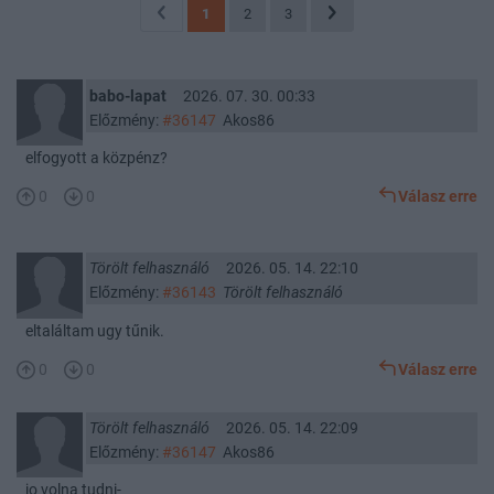
1
2
3
babo-lapat
2026. 07. 30. 00:33
Előzmény:
#36147
Akos86
elfogyott a közpénz?
0
0
Válasz erre
Törölt felhasználó
2026. 05. 14. 22:10
Előzmény:
#36143
Törölt felhasználó
eltaláltam ugy tűnik.
0
0
Válasz erre
Törölt felhasználó
2026. 05. 14. 22:09
Előzmény:
#36147
Akos86
jo volna tudni-