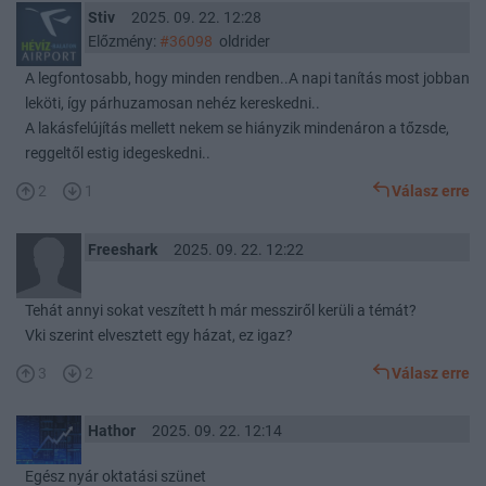
Stiv
2025. 09. 22. 12:28
Előzmény:
#36098
oldrider
A legfontosabb, hogy minden rendben..A napi tanítás most jobban
leköti, így párhuzamosan nehéz kereskedni..
A lakásfelújítás mellett nekem se hiányzik mindenáron a tőzsde,
reggeltől estig idegeskedni..
2
1
Válasz erre
Freeshark
2025. 09. 22. 12:22
Tehát annyi sokat veszített h már messziről kerüli a témát?
Vki szerint elvesztett egy házat, ez igaz?
3
2
Válasz erre
Hathor
2025. 09. 22. 12:14
Egész nyár oktatási szünet