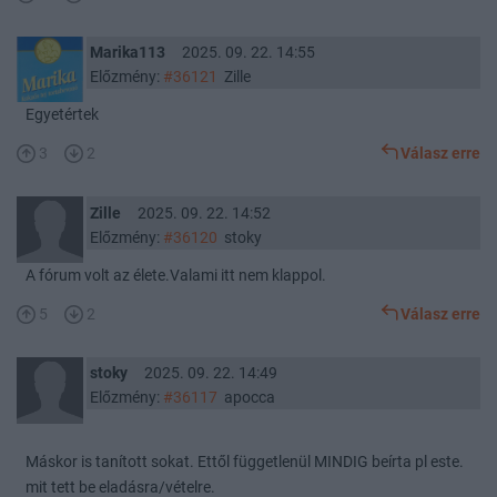
Marika113
2025. 09. 22. 14:55
Előzmény:
#36121
Zille
Egyetértek
3
2
Válasz erre
Zille
2025. 09. 22. 14:52
Előzmény:
#36120
stoky
A fórum volt az élete.Valami itt nem klappol.
5
2
Válasz erre
stoky
2025. 09. 22. 14:49
Előzmény:
#36117
apocca
Máskor is tanított sokat. Ettől függetlenül MINDIG beírta pl este.
mit tett be eladásra/vételre.