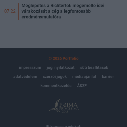
Meglepetés a Richtertől: megemelte idei
várakozását a cég a legfontosabb
07:22
eredménymutatóra
© 2026 Portfolio
impresszum
jogi nyilatkozat
süti beállítások
adatvédelem
szerzői jogok
médiaajánlat
karrier
kommentkezelés
ÁSZF
Itt keressen minket: