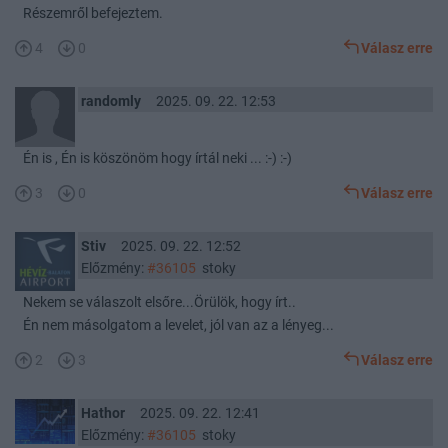
Részemről befejeztem.
4
0
Válasz erre
randomly
2025. 09. 22. 12:53
Én is , Én is köszönöm hogy írtál neki ... :-) :-)
3
0
Válasz erre
Stiv
2025. 09. 22. 12:52
Előzmény:
#36105
stoky
Nekem se válaszolt elsőre...Örülök, hogy írt..
Én nem másolgatom a levelet, jól van az a lényeg...
2
3
Válasz erre
Hathor
2025. 09. 22. 12:41
Előzmény:
#36105
stoky