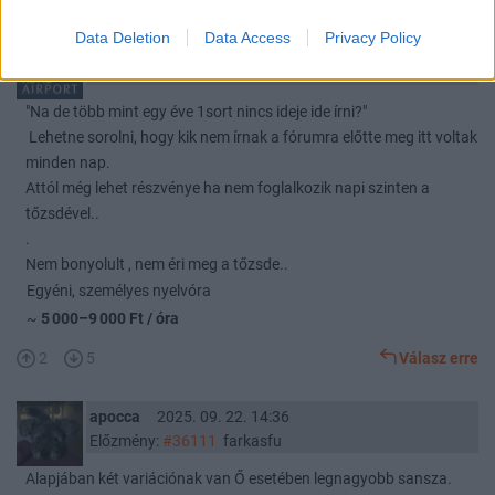
Data Deletion
Data Access
Privacy Policy
Stiv
2025. 09. 22. 14:37
Előzmény:
#36100
Hathor
"Na de több mint egy éve 1sort nincs ideje ide írni?"
Lehetne sorolni, hogy kik nem írnak a fórumra előtte meg itt voltak
minden nap.
Attól még lehet részvénye ha nem foglalkozik napi szinten a
tőzsdével..
.
Nem bonyolult , nem éri meg a tőzsde..
Egyéni, személyes nyelvóra
~
5 000–9 000 Ft / óra
2
5
Válasz erre
apocca
2025. 09. 22. 14:36
Előzmény:
#36111
farkasfu
Alapjában két variációnak van Ő esetében legnagyobb sansza.