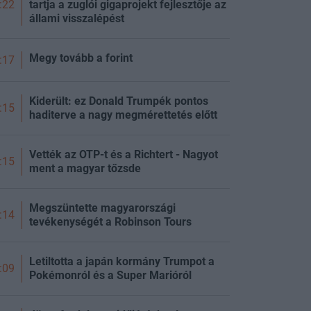
tartja a zuglói gigaprojekt fejlesztője az
:22
állami visszalépést
Megy tovább a forint
:17
Kiderült: ez Donald Trumpék pontos
:15
haditerve a nagy megmérettetés előtt
Vették az OTP-t és a Richtert - Nagyot
:15
ment a magyar tőzsde
Megszüntette magyarországi
:14
tevékenységét a Robinson Tours
Letiltotta a japán kormány Trumpot a
:09
Pokémonról és a Super Marióról