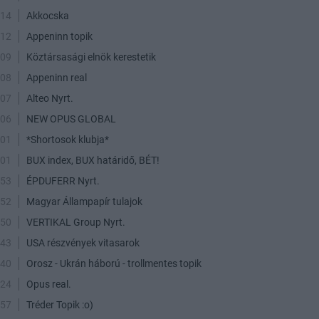
:14
Akkocska
:12
Appeninn topik
:09
Köztársasági elnök kerestetik
:08
Appeninn real
:07
Alteo Nyrt.
:06
NEW OPUS GLOBAL
:01
*Shortosok klubja*
:01
BUX index, BUX határidő, BÉT!
:53
ÉPDUFERR Nyrt.
:52
Magyar Állampapír tulajok
:50
VERTIKAL Group Nyrt.
:43
USA részvények vitasarok
:40
Orosz - Ukrán háború - trollmentes topik
:24
Opus real.
:57
Tréder Topik :o)