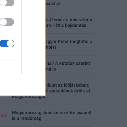
energiakorlátozásoknál
Gyökeres változást tervez a miniszter a
:07
magyar iskolákban – itt a bejelentés
Energiakrízis: Magyar Péter megtette a
:00
várva várt bejelentést
Kiszáradhat a Duna? A kutatók szerint
:00
ez lesz az új normális
Hirtelen jött a fordulat az időjárásban:
zivatarok és felhőszakadások érték el
:00
Magyarországot
Magyarországi bűnszervezetre csapott
:49
le a rendőrség