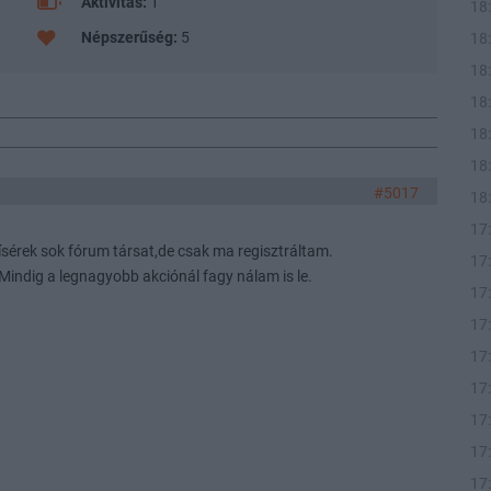
Aktivitás:
1
18
Népszerűség:
5
18
18
18
18
18
#5017
18
17
érek sok fórum társat,de csak ma regisztráltam.
17
indig a legnagyobb akciónál fagy nálam is le.
17
17
17
17
17
17
17