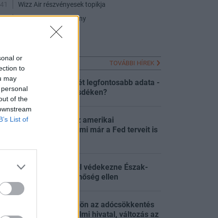
:41
Wizz Air részvényesek topikja
:32
DUNAHOUSE részvény
:02
EUR/HUF
:55
Olaj és Gáz
sonal or
FRISS HÍREK
TOVÁBBI HÍREK
ection to
ou may
Megérkezett a hét legfontosabb adata -
:24
 personal
Mi történik a tőzsdéken?
out of the
 downstream
B’s List of
Olyat gyengült az amerikai
munkaerőpiac, ami már a Fed terveit is
:24
átírta
Kutyahúslevessel védekezne Észak-
:23
Korea a brutális hőség ellen
Tisza-kormány: jön az adócsökkentés
és a vagyonvédelmi hivatal, változás az
:07