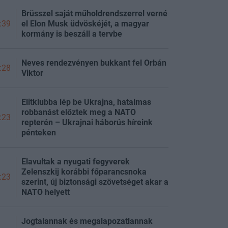
Brüsszel saját műholdrendszerrel verné
el Elon Musk üdvöskéjét, a magyar
:39
kormány is beszáll a tervbe
Neves rendezvényen bukkant fel Orbán
:28
Viktor
Elitklubba lép be Ukrajna, hatalmas
robbanást előztek meg a NATO
:23
repterén – Ukrajnai háborús híreink
pénteken
Elavultak a nyugati fegyverek
Zelenszkij korábbi főparancsnoka
:23
szerint, új biztonsági szövetséget akar a
NATO helyett
Jogtalannak és megalapozatlannak