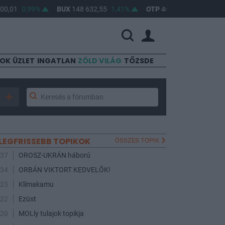
,01
0,99%
BUX
148 632,55
1,41%
OTP
46 890
2,16%
MO
SOK
ÜZLET
INGATLAN
ZÖLD VILÁG
TŐZSDE
LEGFRISSEBB TOPIKOK
ÖSSZES TOPIK
:37
OROSZ-UKRÁN háború
:34
ORBÁN VIKTORT KEDVELŐK!
:23
Klímakamu
:22
Ezüst
:20
MOLly tulajok topikja