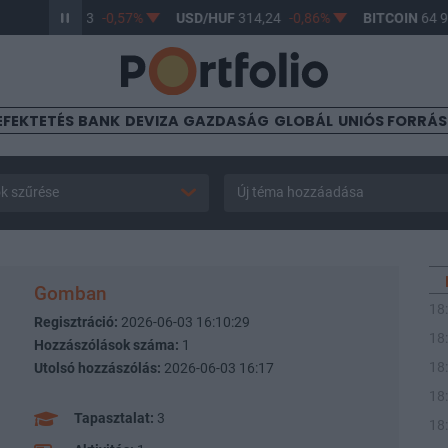
/HUF
363,33
-0,57%
USD/HUF
314,24
-0,86%
BITCOIN
64 900
EFEKTETÉS
BANK
DEVIZA
GAZDASÁG
GLOBÁL
UNIÓS FORRÁ
k szűrése
Új téma hozzáadása
Gomban
18
Regisztráció:
2026-06-03 16:10:29
18
Hozzászólások száma:
1
18
Utolsó hozzászólás:
2026-06-03 16:17
18
Tapasztalat:
3
18