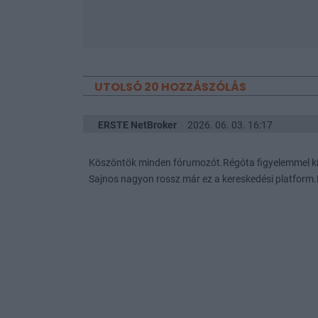
UTOLSÓ 20 HOZZÁSZÓLÁS
ERSTE NetBroker
2026. 06. 03. 16:17
Köszöntök minden fórumozót.Régóta figyelemmel kís
Sajnos nagyon rossz már ez a kereskedési platform.M