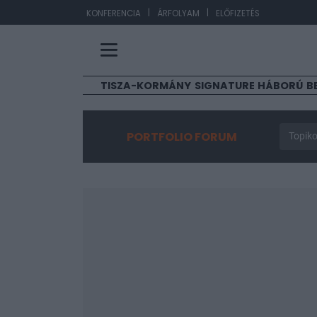
|
|
EUR
KONFERENCIA
ÁRFOLYAM
ELŐFIZETÉS
TISZA-KORMÁNY
SIGNATURE
HÁBORÚ
B
PORTFOLIO FORUM
Topiko