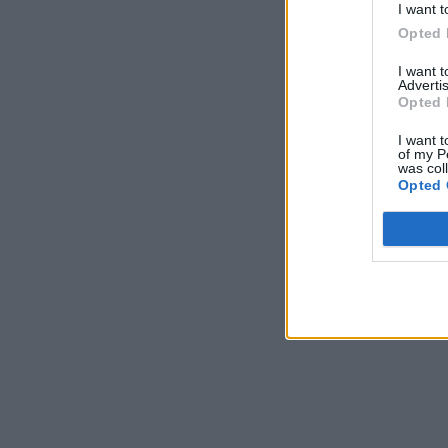
I want t
Opted 
I want 
Advertis
Opted 
I want t
of my P
was col
Opted 