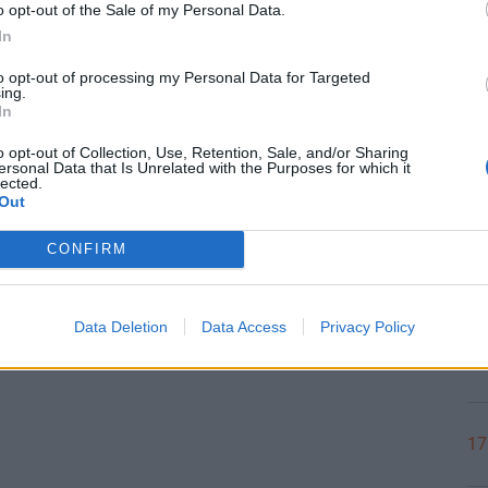
o opt-out of the Sale of my Personal Data.
In
to opt-out of processing my Personal Data for Targeted
18
ing.
In
o opt-out of Collection, Use, Retention, Sale, and/or Sharing
ersonal Data that Is Unrelated with the Purposes for which it
18
lected.
Out
CONFIRM
18
Data Deletion
Data Access
Privacy Policy
18
17