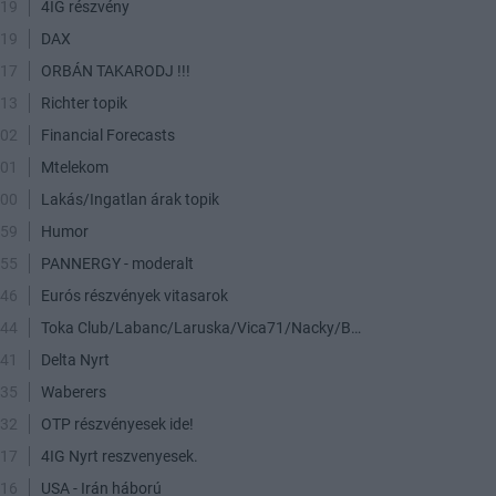
:19
4IG részvény
:19
DAX
:17
ORBÁN TAKARODJ !!!
:13
Richter topik
:02
Financial Forecasts
:01
Mtelekom
:00
Lakás/Ingatlan árak topik
:59
Humor
:55
PANNERGY - moderalt
:46
Eurós részvények vitasarok
:44
Toka Club/Labanc/Laruska/Vica71/Nacky/Bpali/Oldrider/Josefernando/Mcbull/Kawaszabi
:41
Delta Nyrt
:35
Waberers
:32
OTP részvényesek ide!
:17
4IG Nyrt reszvenyesek.
:16
USA - Irán háború