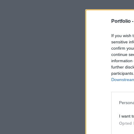
Portfolio 
If you wish 
sensitive in
confirm you
continue se
information 
further disc
participants
Downstream 
Persona
I want t
Opted 