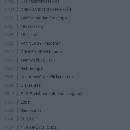
17:42
OTP részvényesek ide!
17:41
ORBÁN VIKTORT KEDVELŐK!
17:32
Lakás/Ingatlan árak topik
17:05
4IG részvény
16:55
Mtelekom
16:22
PANNERGY - moderalt
16:10
OROSZ-UKRÁN háború
16:05
Mennyit ér az OTP?
15:54
Richter topik
15:50
Köztársasági elnök kerestetik
15:30
Olaj és Gáz
15:13
F.I.R.E. életmód (általánosságban)
14:55
Ezüst
14:03
Klímakamu
13:40
EUR/HUF
11:27
NEW OPUS GLOBAL