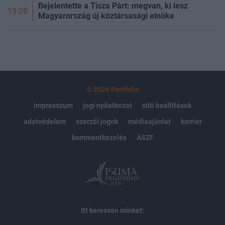
Bejelentette a Tisza Párt: megvan, ki lesz
13:08
Magyarország új köztársasági elnöke
© 2026 Portfolio
impresszum
jogi nyilatkozat
süti beállítások
adatvédelem
szerzői jogok
médiaajánlat
karrier
kommentkezelés
ÁSZF
Itt keressen minket: