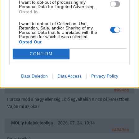
I want to opt-out of processing my
Personal Data for Targeted Advertising.
Akko fórum
hétfő, 15:52
Opted In
#22608
I want to opt-out of Collection, Use,
Toka úr! Valami nagyobbat dobjon be, mert ez édeskevés az
Retention, Sale, and/or Sharing of my
Personal Data that Is Unrelated with the
árfolyam növekedéséhez. Nem ugranak a spekik se!
Purposes for which it was collected.
Opted Out
Akko fórum
2026. 07. 28. 14:42
CONFIRM
#22532
Várja a pénteket :)
Data Deletion
Data Access
Privacy Policy
4IG Nyrt reszvenyesek.
2026. 07. 27. 16:29
#99466
Furcsa mód a nagy ellenség Lölő egyáltalán nincs célkeresztben.
Vajon mi az oka?
MOLly tulajok topikja
2026. 07. 24. 10:14
#404366