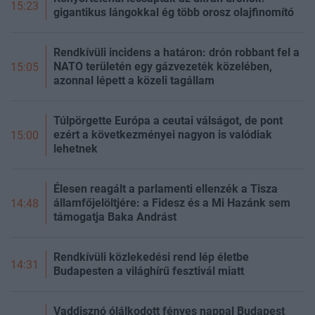
15:23
gigantikus lángokkal ég több orosz olajfinomító
Rendkívüli incidens a határon: drón robbant fel a
NATO területén egy gázvezeték közelében,
15:05
azonnal lépett a közeli tagállam
Túlpörgette Európa a ceutai válságot, de pont
ezért a következményei nagyon is valódiak
15:00
lehetnek
Élesen reagált a parlamenti ellenzék a Tisza
államfőjelöltjére: a Fidesz és a Mi Hazánk sem
14:48
támogatja Baka Andrást
Rendkívüli közlekedési rend lép életbe
14:31
Budapesten a világhírű fesztivál miatt
Vaddisznó ólálkodott fényes nappal Budapest