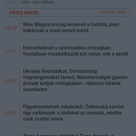
17:16
USA - Irán háború
FRISS HÍREK
TOVÁBBI HÍREK
Mire Magyarország lecseréli a forintot, pont
18:00
kukázzák a most ismert eurót
Horrorbaleset a szomszédos országban:
16:57
frontálisan összeütközött két vonat, sok a sérült
Ukrajna finomítókat, Oroszország
fegyvergyárakat támad, Németországot gyanús
16:48
drónok tartják rettegésben - Háborús híreink
szombaton
Figyelmeztetnek mindenkit: Zelenszkij szerint
úgy vadásszák a civileket az oroszok, mintha
16:48
csak szafari lenne