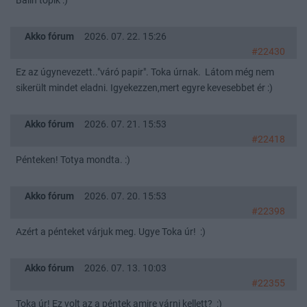
Balin topik :)
Akko fórum
2026. 07. 22. 15:26
#22430
Ez az úgynevezett.."váró papir". Toka úrnak. Látom még nem
sikerült mindet eladni. Igyekezzen,mert egyre kevesebbet ér :)
Akko fórum
2026. 07. 21. 15:53
#22418
Pénteken! Totya mondta. :)
Akko fórum
2026. 07. 20. 15:53
#22398
Azért a pénteket várjuk meg. Ugye Toka úr! :)
Akko fórum
2026. 07. 13. 10:03
#22355
Toka úr! Ez volt az a péntek amire várni kellett? :)