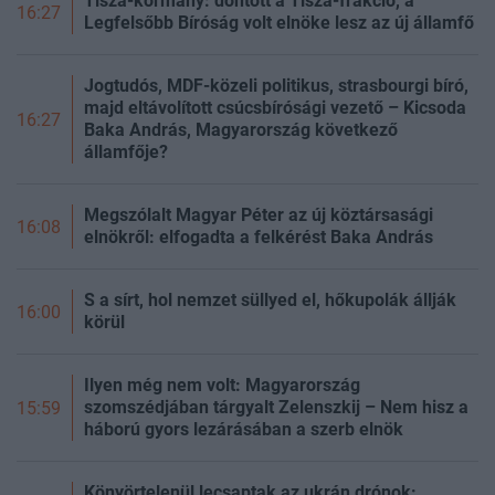
Tisza-kormány: döntött a Tisza-frakció, a
16:27
Legfelsőbb Bíróság volt elnöke lesz az új államfő
Jogtudós, MDF-közeli politikus, strasbourgi bíró,
majd eltávolított csúcsbírósági vezető – Kicsoda
16:27
Baka András, Magyarország következő
államfője?
Megszólalt Magyar Péter az új köztársasági
16:08
elnökről: elfogadta a felkérést Baka András
S a sírt, hol nemzet süllyed el, hőkupolák állják
16:00
körül
Ilyen még nem volt: Magyarország
szomszédjában tárgyalt Zelenszkij – Nem hisz a
15:59
háború gyors lezárásában a szerb elnök
Könyörtelenül lecsaptak az ukrán drónok: