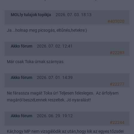
MOLly tulajok topikja
2026. 07. 03. 18:13
#403020
Ja...holnap meg picsogás, eltűnés,hetekre:)
Akko fórum
2026. 07. 02. 12:41
#22283
Már csak Toka úrnak szárnyas.
Akko fórum
2026. 07. 01. 14:39
#22277
Ne fárassza magát Toka úr! Teljesen felesleges. Az árfolyam
magáról beszél,ennek reszeltek. Jó nyaralást!
Akko fórum
2026. 06. 29. 19:12
#22244
Kár,hogy MP nem vizsgálódik az után,hogy kik az egyes tőzsdei