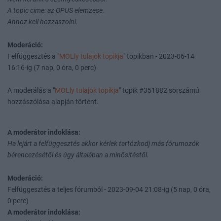
A topic cime: az OPUS elemzese.
Ahhoz kell hozzaszolni.
Moderáció:
Felfüggesztés a "
MOLly tulajok topikja
" topikban - 2023-06-14
16:16-ig (7 nap, 0 óra, 0 perc)
A moderálás a "
MOLly tulajok topikja
" topik #351882 sorszámú
hozzászólása alapján történt.
A moderátor indoklása:
Ha lejárt a felfüggesztés akkor kérlek tartózkodj más fórumozók
bérencezésétől és úgy általában a minősítéstől.
Moderáció:
Felfüggesztés a teljes fórumból - 2023-09-04 21:08-ig (5 nap, 0 óra,
0 perc)
A moderátor indoklása: