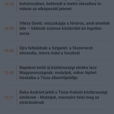
belvárosában, betévedt a metró utasaihoz is:
14:24
videón az elképesztő jelenet
Vitézy Dávid: visszakapja a főváros, amit elvettek
tőle – Változik számos közterület és ingatlan
14:09
sorsa
Újra feltalálnák a Szigetet: a főszervező
14:00
elmondta, merre indul a fesztivál
Napokon belül új köztársasági elnöke lesz
Magyarországnak: mutatjuk, mikor léphet
13:49
hivatalba a Tisza államfőjelöltje
Baka Andrást jelöli a Tisza-frakció köztársasági
elnöknek - Mutatjuk, mennyire felel meg az
13:21
elvárásoknak