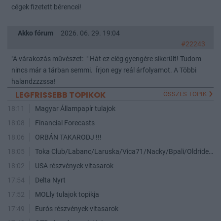
cégek fizetett bérencei!
Akko fórum
2026. 06. 29. 19:04
#22243
"A várakozás művészet: " Hát ez elég gyengére sikerült! Tudom
nincs már a tárban semmi. Írjon egy reál árfolyamot. A Többi
halandzzzssa!
LEGFRISSEBB TOPIKOK
ÖSSZES TOPIK
18:11
Magyar Állampapír tulajok
18:08
Financial Forecasts
18:06
ORBÁN TAKARODJ !!!
18:05
Toka Club/Labanc/Laruska/Vica71/Nacky/Bpali/Oldrider/Josefernando/Mcbull/Kawaszabi
18:02
USA részvények vitasarok
17:54
Delta Nyrt
17:52
MOLly tulajok topikja
17:49
Eurós részvények vitasarok