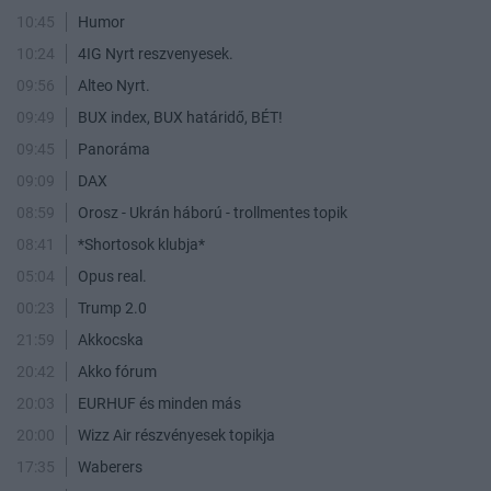
10:45
Humor
10:24
4IG Nyrt reszvenyesek.
09:56
Alteo Nyrt.
09:49
BUX index, BUX határidő, BÉT!
09:45
Panoráma
09:09
DAX
08:59
Orosz - Ukrán háború - trollmentes topik
08:41
*Shortosok klubja*
05:04
Opus real.
00:23
Trump 2.0
21:59
Akkocska
20:42
Akko fórum
20:03
EURHUF és minden más
20:00
Wizz Air részvényesek topikja
17:35
Waberers