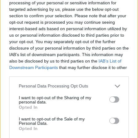
MOLly tulajok topikja
kedd, 14:28
processing of your personal or sensitive information for
#405311
targeted advertising by us, please use the below opt-out
section to confirm your selection. Please note that after your
Te vagy minden idők leg....bb fórumozója. Több éve csücsülsz a
opt-out request is processed you may continue seeing
molyodon. Most pedig osztod az észt,hogy "én megmondtam"...
interest-based ads based on personal information utilized by
amig te csücsültél, a nálad lehurrogott emberek realizálták a
us or personal information disclosed to third parties prior to
nyerőt! Fingod sincs a kereskedésről!
your opt-out. You may separately opt-out of the further
disclosure of your personal information by third parties on the
IAB’s list of downstream participants. This information may
Akko fórum
hétfő, 17:03
also be disclosed by us to third parties on the
IAB’s List of
#22619
Downstream Participants
that may further disclose it to other
Hát nem csak a spekákat hanem a befektetőket se érdekli úgy
third parties.
tünik ez a 23,4 milliárd szerződés. A szerződés "csak egy dolog".
Itt más gondok vannak,de azt hiszem Toka úr sokkal jobban
Personal Data Processing Opt Outs
tudja!
I want to opt-out of the Sharing of my
personal data.
Opted In
Akko fórum
hétfő, 15:57
#22612
I want to opt-out of the Sale of my
Personal Data.
Ne filléres dolgokat másolgasson. Ilyen buszmegállókat bárki tud
Opted In
csinálni!