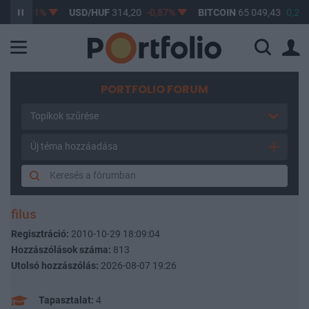
-0,61%
USD/HUF
314,20
-0,87%
BITCOIN
65 049,43
0,25%
PORTFOLIO FORUM
Topikok szűrése
Új téma hozzáadása
filus
Regisztráció:
2010-10-29 18:09:04
Hozzászólások száma:
813
Utolsó hozzászólás:
2026-08-07 19:26
Tapasztalat:
4