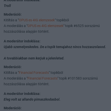
A moderátor indoklása:
Troll
Moderáció:
Kitiltás a "
OPUS es 4IG elemzesek
" topikból
A moderálás a "
OPUS es 4IG elemzesek
" topik #6525 sorszámú
hozzászólása alapján történt.
A moderátor indoklása:
Ujabb szemelyeskedes. De a topik temajahoz nincs hozzaszolasod.
A tovabbiakban nem kerjuk a jelenleted.
Moderáció:
Kitiltás a "
Financial Forecasts
" topikból
A moderálás a "
Financial Forecasts
" topik #101583 sorszámú
hozzászólása alapján történt.
A moderátor indoklása:
Eleg volt az allando pimaszkodasbol.
Moderáció: