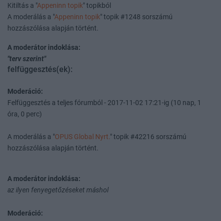
Kitiltás a "
Appeninn topik
" topikból
A moderálás a "
Appeninn topik
" topik #1248 sorszámú
hozzászólása alapján történt.
A moderátor indoklása:
"terv szerint"
felfüggesztés(ek):
Moderáció:
Felfüggesztés a teljes fórumból - 2017-11-02 17:21-ig (10 nap, 1
óra, 0 perc)
A moderálás a "
OPUS Global Nyrt.
" topik #42216 sorszámú
hozzászólása alapján történt.
A moderátor indoklása:
az ilyen fenyegetőzéseket máshol
Moderáció: