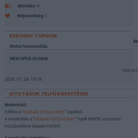
Aktivitás:
4
Népszerűség:
1
KEDVENC TOPIKOK
db
Utolsó hozzászólás
NEW OPUS GLOBAL
185 241
2026. 07. 24. 19:18
KITILTÁSOK, FELFÜGGESZTÉSEK
Moderáció:
Kitiltás a "
Globalis SzOpus Nyrt.
" topikból
A moderálás a "
Globalis SzOpus Nyrt.
" topik #8956 sorszámú
hozzászólása alapján történt.