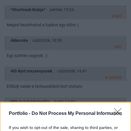
*Shortosok klubja*
péntek, 19:26
#583
Megint bezárhatod a topikot egy időre :)
Akkocska
csütörtök, 18:39
#50
Egy szinten vagytok. :)
4IG Nyrt reszvenyesek.
csütörtök, 16:41
#100300
Előbújt valaki a farkasodúból észt osztani.
MOLly tulajok topikja
kedd, 14:30
#405313
Portfolio -
Do Not Process My Personal Information
Mese habbal!
If you wish to opt-out of the sale, sharing to third parties, or