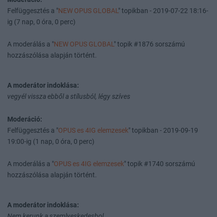
Felfüggesztés a "
NEW OPUS GLOBAL
" topikban - 2019-07-22 18:16-
ig (7 nap, 0 óra, 0 perc)
A moderálás a "
NEW OPUS GLOBAL
" topik #1876 sorszámú
hozzászólása alapján történt.
A moderátor indoklása:
vegyél vissza ebből a stílusból, légy szíves
Moderáció:
Felfüggesztés a "
OPUS es 4IG elemzesek
" topikban - 2019-09-19
19:00-ig (1 nap, 0 óra, 0 perc)
A moderálás a "
OPUS es 4IG elemzesek
" topik #1740 sorszámú
hozzászólása alapján történt.
A moderátor indoklása:
Nem kerunk a szemlyeskedesbol.