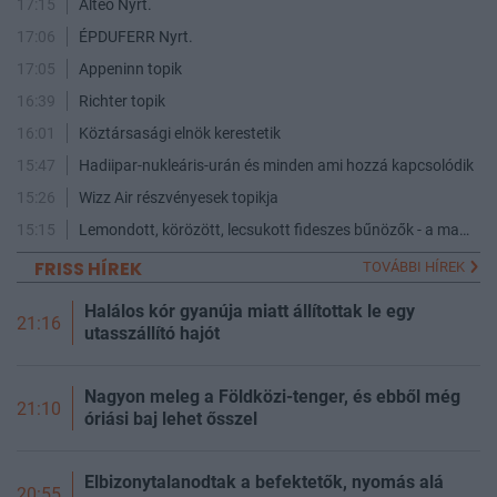
17:15
Alteo Nyrt.
17:06
ÉPDUFERR Nyrt.
17:05
Appeninn topik
16:39
Richter topik
16:01
Köztársasági elnök kerestetik
15:47
Hadiipar-nukleáris-urán és minden ami hozzá kapcsolódik
15:26
Wizz Air részvényesek topikja
15:15
Lemondott, körözött, lecsukott fideszes bűnözők - a maffia végnapjai
FRISS HÍREK
TOVÁBBI HÍREK
Halálos kór gyanúja miatt állítottak le egy
21:16
utasszállító hajót
Nagyon meleg a Földközi-tenger, és ebből még
21:10
óriási baj lehet ősszel
Elbizonytalanodtak a befektetők, nyomás alá
20:55