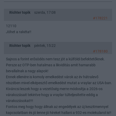
Richter topik
szerda, 17:08
#178221
12110
Jöhet a rakéta!!
Richter topik
péntek, 15:22
#178180
Sajnos a forint erősödés nem tesz jót a külföldi befektetőknek.
Persze az OTP-ben hatalmas a likviditás amit hamarabb
bevallalnak a nagy alapok!
Ennek ellenére is komoly emelkedést várok az év hátralevő
részében mivel elképesztő emelkedést mutat a vraylar az USA-ban.
Kiváncsi leszek hogy a vezetőség merre módosítja a 2026-os
várakozásait tekintve hogy a vraylar túlteljesítette eddig a
várakozásokat!!!
Fontos meg hogy hogy állnak az engedélyek az új keszitmennyel
kapcsolatban és jó lenne jó híreket hallani a 932-es molekularol is!!