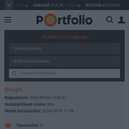
,64
0,81%
USD/HUF
316,38
1,06%
BITCOIN
64 370,59
-0,36
PORTFOLIO FORUM
Topikok szűrése
Új téma hozzáadása
ferugio
Regisztráció:
2020-09-04 14:46:51
Hozzászólások száma:
896
Utolsó hozzászólás:
2026-08-05 17:08
Tapasztalat:
4