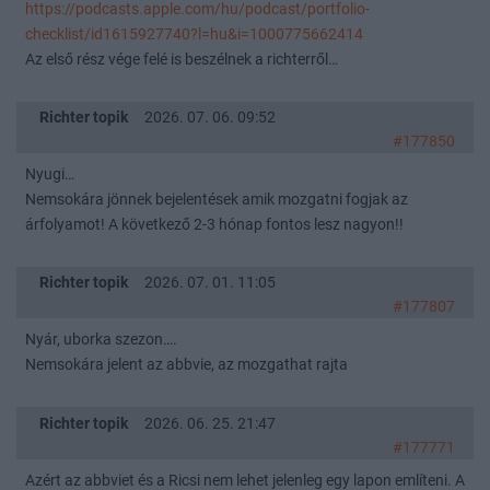
https://podcasts.apple.com/hu/podcast/portfolio-
checklist/id1615927740?l=hu&i=1000775662414
Az első rész vége felé is beszélnek a richterről…
Richter topik
2026. 07. 06. 09:52
#177850
Nyugi…
Nemsokára jönnek bejelentések amik mozgatni fogjak az
árfolyamot! A következő 2-3 hónap fontos lesz nagyon!!
Richter topik
2026. 07. 01. 11:05
#177807
Nyár, uborka szezon….
Nemsokára jelent az abbvie, az mozgathat rajta
Richter topik
2026. 06. 25. 21:47
#177771
Azért az abbviet és a Ricsi nem lehet jelenleg egy lapon említeni. A