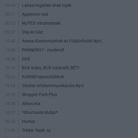
20:24
Lakás/Ingatlan árak topik
20:17
Appeninn real
20:12
NUTEX mindenkinek
20:07
Olaj és Gáz
19:48
Amixa Kisemmizettek és Földönfutók Nyrt.
19:48
PANNERGY - moderalt
19:36
DAX
19:28
BUX index, BUX határidő, BÉT!
19:22
Külföldi tapasztalatok
19:15
Gloster Infokommunikációs Nyrt.
18:59
Shopper Park Plus
18:58
Akkocska
18:57
*Shortosok klubja*
18:23
Humor
17:50
Tréder Topik :o)