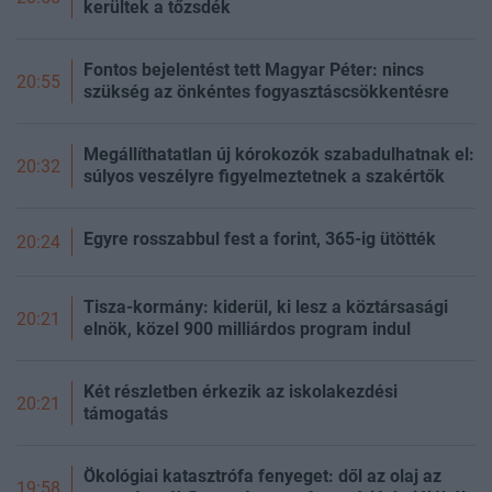
kerültek a tőzsdék
Fontos bejelentést tett Magyar Péter: nincs
20:55
szükség az önkéntes fogyasztáscsökkentésre
Megállíthatatlan új kórokozók szabadulhatnak el:
20:32
súlyos veszélyre figyelmeztetnek a szakértők
Egyre rosszabbul fest a forint, 365-ig ütötték
20:24
Tisza-kormány: kiderül, ki lesz a köztársasági
20:21
elnök, közel 900 milliárdos program indul
Két részletben érkezik az iskolakezdési
20:21
támogatás
Ökológiai katasztrófa fenyeget: dől az olaj az
19:58