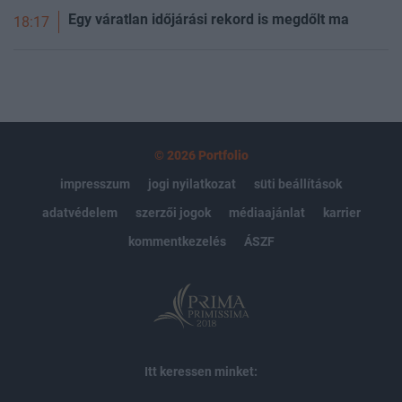
Egy váratlan időjárási rekord is megdőlt ma
18:17
© 2026 Portfolio
impresszum
jogi nyilatkozat
süti beállítások
adatvédelem
szerzői jogok
médiaajánlat
karrier
kommentkezelés
ÁSZF
Itt keressen minket: