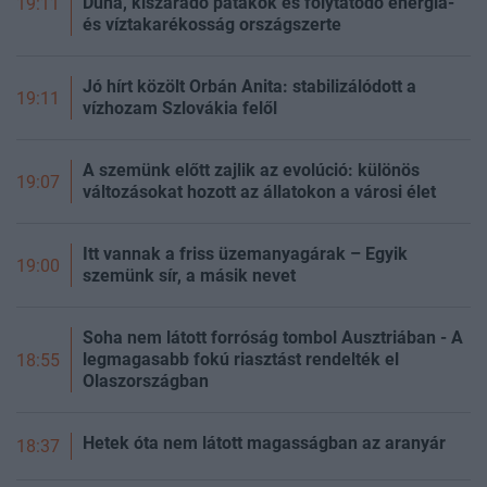
Duna, kiszáradó patakok és folytatódó energia-
19:11
és víztakarékosság országszerte
Jó hírt közölt Orbán Anita: stabilizálódott a
19:11
vízhozam Szlovákia felől
A szemünk előtt zajlik az evolúció: különös
19:07
változásokat hozott az állatokon a városi élet
Itt vannak a friss üzemanyagárak – Egyik
19:00
szemünk sír, a másik nevet
Soha nem látott forróság tombol Ausztriában - A
legmagasabb fokú riasztást rendelték el
18:55
Olaszországban
Hetek óta nem látott magasságban az aranyár
18:37