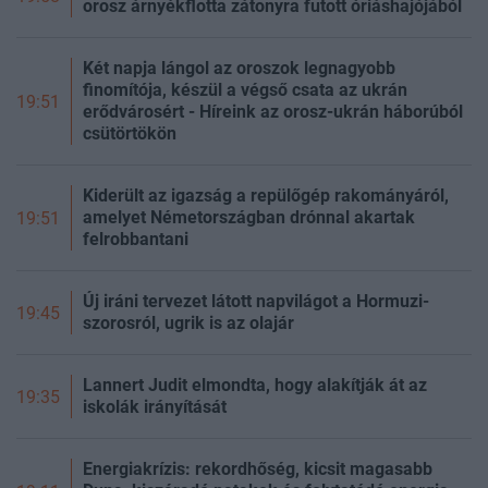
orosz árnyékflotta zátonyra futott óriáshajójából
Két napja lángol az oroszok legnagyobb
finomítója, készül a végső csata az ukrán
19:51
erődvárosért - Híreink az orosz-ukrán háborúból
csütörtökön
Kiderült az igazság a repülőgép rakományáról,
amelyet Németországban drónnal akartak
19:51
felrobbantani
Új iráni tervezet látott napvilágot a Hormuzi-
19:45
szorosról, ugrik is az olajár
Lannert Judit elmondta, hogy alakítják át az
19:35
iskolák irányítását
Energiakrízis: rekordhőség, kicsit magasabb