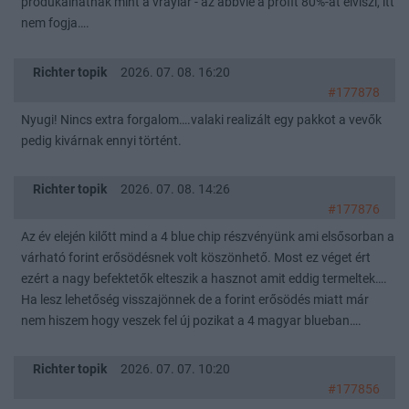
produkalhatnak mint a vraylar - az abbvie a profit 80%-át elviszi, itt
nem fogja….
Richter topik
2026. 07. 08. 16:20
#177878
Nyugi! Nincs extra forgalom….valaki realizált egy pakkot a vevők
pedig kivárnak ennyi történt.
Richter topik
2026. 07. 08. 14:26
#177876
Az év elején kilőtt mind a 4 blue chip részvényünk ami elsősorban a
várható forint erősödésnek volt köszönhető. Most ez véget ért
ezért a nagy befektetők elteszik a hasznot amit eddig termeltek….
Ha lesz lehetőség visszajönnek de a forint erősödés miatt már
nem hiszem hogy veszek fel új pozikat a 4 magyar blueban….
Richter topik
2026. 07. 07. 10:20
#177856