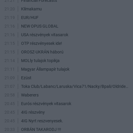
21:21
Financial Forecasts
21:20
Klímakamu
21:19
EUR/HUF
21:16
NEW OPUS GLOBAL
21:16
USA részvények vitasarok
21:15
OTP részvényesek ide!
21:15
OROSZ-UKRÁN háború
21:14
MOLly tulajok topikja
21:11
Magyar Állampapír tulajok
21:09
Ezüst
21:07
Toka Club/Labanc/Laruska/Vica71/Nacky/Bpali/Oldrider/Josefernando/Mcbull/Kawaszabi
20:58
Waberers
20:45
Eurós részvények vitasarok
20:45
4IG részvény
20:45
4IG Nyrt reszvenyesek.
20:33
ORBÁN TAKARODJ !!!