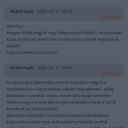
Richter topik
2026. 07. 21. 20:58
#178008
Szia Fibo!
Nagyon örülök hogy itt vagy! Megosztanád kérlek a várakozásaid
közép és hosszú távon? Hol vannak most a szintek meglátásod
szerint?
Válaszod előre is köszönöm!
Richter topik
2026. 07. 17. 10:34
#177963
Az abbvie gyorsjelentéséig semerre -max akkor megy ki a
csatornából ha a bennfentesek valami “meg sejtenek” - addig
oldalazásra számítok. Utána viszont irány észak szerintem -
tekintve hogy a vraylar elég komoly növekedést mutat a 16-18
éveseknek (is) köszönhetően.
Nemsokára jöhetnek a következő blocbuster készítményel
kapcsolatos pozitív hírek amik sokkal komolyabb bevételt