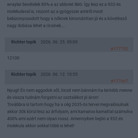
wraylar bevételek 80%-a az abbviet illeti. Így lesz ez a 932-és
molekulaval is, viszont az a gyógyszer amiről most
bebizonyosodott hogy a nőknek kimondottan jó és a következő
nagy dobása lehet a ricsinek….
Richter topik
2026. 06. 25. 09:09
#177752
12100
Richter topik
2026. 06. 12. 10:55
#177667
Nyugi! Én nem aggodok sőt, kicsit nem bánnám ha lentebb menne
és vissza tudnám forgatni az osztalékot jó áron!
Továbbra is tartom hogy ha a cég 2035-ös tervei megvalósulnak
akkor 30k körül lesz az árfolyam, ami kamatos kamattal számolva
400% ami azért nem olyan rossz. Amennyiben bejön a 932-és
molekula akkor sokkal több is lehet!