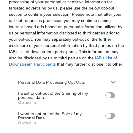
processing of your personal or sensitive information for
targeted advertising by us, please use the below opt-out
Richter topik
2026. 05. 21. 17:11
section to confirm your selection. Please note that after your
#177391
opt-out request is processed you may continue seeing
Mi volt itt a végén? Tud valaki valamit?
interest-based ads based on personal information utilized by
us or personal information disclosed to third parties prior to
your opt-out. You may separately opt-out of the further
Richter topik
2026. 05. 18. 14:05
disclosure of your personal information by third parties on the
#177374
IAB’s list of downstream participants. This information may
Mire szamitotok? Lesz osztalekrally? 2 hét és fizeti a kb 5%-os
also be disclosed by us to third parties on the
IAB’s List of
osztit a cég…
Downstream Participants
that may further disclose it to other
third parties.
Richter topik
2026. 05. 13. 16:12
Personal Data Processing Opt Outs
#177365
Beze!
I want to opt-out of the Sharing of my
personal data.
Szerinted Farkasfu pingvinjei visszatérnek meg? Esetleg nincs tőle
Opted In
hosszú távú rajzod?
Te hogy látod? 14k meglehet idén meg?
I want to opt-out of the Sale of my
Personal Data.
Opted In
Richter topik
2026. 04. 29. 15:32