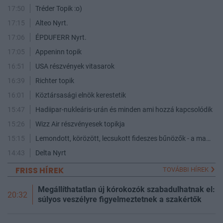
17:50
Tréder Topik :o)
17:15
Alteo Nyrt.
17:06
ÉPDUFERR Nyrt.
17:05
Appeninn topik
16:51
USA részvények vitasarok
16:39
Richter topik
16:01
Köztársasági elnök kerestetik
15:47
Hadiipar-nukleáris-urán és minden ami hozzá kapcsolódik
15:26
Wizz Air részvényesek topikja
15:15
Lemondott, körözött, lecsukott fideszes bűnözők - a maffia végnapjai
14:43
Delta Nyrt
FRISS HÍREK
TOVÁBBI HÍREK
Megállíthatatlan új kórokozók szabadulhatnak el:
20:32
súlyos veszélyre figyelmeztetnek a szakértők