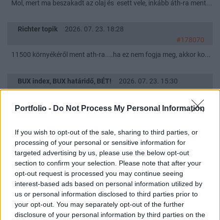
Mol, mert ma beszakadt az olaj és esett vele, inkább áth-ra ment...
Richter topik
2026. 07. 23. 18:28
#178070
11500 környékéről ment ath-ra....ha ez nem fogja meg, akkor ko...
BUX index, BUX határidő, BÉT!
2026. 07. 23. 15:30
#105380
Nyitóban shortoltam a hatit, majd egy kis borítás, de már
Portfolio -
Do Not Process My Personal Information
zártam....bár elnézve a piacokat, lehet korai volt...de a 4 nap alatt
összejött egy Mallorcai nyaralás ára....vasárnap lépek is... :)
If you wish to opt-out of the sale, sharing to third parties, or
processing of your personal or sensitive information for
targeted advertising by us, please use the below opt-out
Richter topik
2026. 07. 21. 17:13
section to confirm your selection. Please note that after your
#178000
opt-out request is processed you may continue seeing
Z: 11780 jól lekötötték...napi .min.
interest-based ads based on personal information utilized by
us or personal information disclosed to third parties prior to
your opt-out. You may separately opt-out of the further
Richter topik
2026. 07. 21. 17:11
disclosure of your personal information by third parties on the
#177999