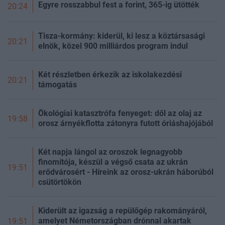
Egyre rosszabbul fest a forint, 365-ig ütötték
20:24
Tisza-kormány: kiderül, ki lesz a köztársasági
20:21
elnök, közel 900 milliárdos program indul
Két részletben érkezik az iskolakezdési
20:21
támogatás
Ökológiai katasztrófa fenyeget: dől az olaj az
19:58
orosz árnyékflotta zátonyra futott óriáshajójából
Két napja lángol az oroszok legnagyobb
finomítója, készül a végső csata az ukrán
19:51
erődvárosért - Híreink az orosz-ukrán háborúból
csütörtökön
Kiderült az igazság a repülőgép rakományáról,
amelyet Németországban drónnal akartak
19:51