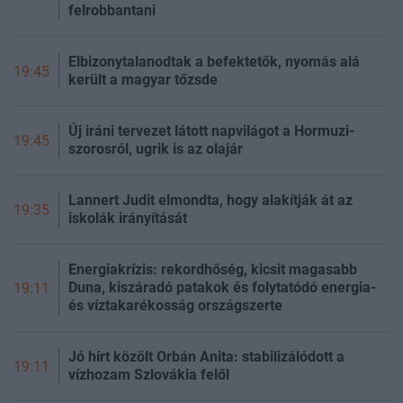
felrobbantani
Elbizonytalanodtak a befektetők, nyomás alá
19:45
került a magyar tőzsde
Új iráni tervezet látott napvilágot a Hormuzi-
19:45
szorosról, ugrik is az olajár
Lannert Judit elmondta, hogy alakítják át az
19:35
iskolák irányítását
Energiakrízis: rekordhőség, kicsit magasabb
Duna, kiszáradó patakok és folytatódó energia-
19:11
és víztakarékosság országszerte
Jó hírt közölt Orbán Anita: stabilizálódott a
19:11
vízhozam Szlovákia felől