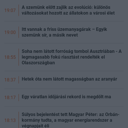
A szemünk előtt zajlik az evolúció: különös
19:07
változásokat hozott az állatokon a városi élet
Itt vannak a friss üzemanyagárak – Egyik
19:00
szemünk sír, a másik nevet
Soha nem látott forróság tombol Ausztriában - A
legmagasabb fokú riasztást rendelték el
18:55
Olaszországban
Hetek óta nem látott magasságban az aranyár
18:37
Egy váratlan időjárási rekord is megdőlt ma
18:17
Súlyos bejelentést tett Magyar Péter: az Orbán-
kormány tudta, a magyar energiarendszer a
18:13
végnapjait éli