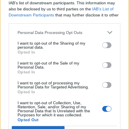
IAB’s list of downstream participants. This information may
Legutóbb is innen pattant vissza 12000 fölé.... sokan mehetnek át
also be disclosed by us to third parties on the
IAB’s List of
a kicsik közül Molba és Otp-be is...ez is szorítja lefelé....egy jó
Downstream Participants
that may further disclose it to other
jelentés segíthet majd rajta...egy rossz meg mélybe lökheti....
third parties.
Personal Data Processing Opt Outs
Richter topik
2026. 07. 21. 16:00
#177995
I want to opt-out of the Sharing of my
personal data.
Most már csak 11500 körül keresném a vételt....legalább is én ott
Opted In
beleveszek...sajnos a Richter mindig is buxbeállító volt....mivel a
I want to opt-out of the Sale of my
Molt még tépik, Otp is pattant a bankvétel hírére....ezzel kell
Personal Data.
visszafogni a Bux-ot...de majd fordul,amikor a másik kettőt adni
Opted In
fogják....addig türelem...
I want to opt-out of processing my
Personal Data for Targeted Advertising.
Opted In
BUX index, BUX határidő, BÉT!
2026. 07. 21. 12:40
#105370
I want to opt-out of Collection, Use,
Retention, Sale, and/or Sharing of my
Én 150 000 buxot várok, ha minden blue elmegy célárig...a ? csak
Personal Data that Is Unrelated with the
az ez mennyi idő...lehet már a héten megcsinálják benne és utána
Purposes for which it was collected.
Opted Out
lecsorgás, vagy még ezen a szinten gyűjtögetés 1-2 hétig és
utána...igaz én a tegnapi és a mai vételemből 26 k. már