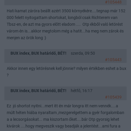
#105448
Hati kamat záróra beállt azért 3500 környékére....tegnap már 152
000 felett nyitogattam shortokat, longból csak Richterem van
Tbsz-en, de azt ma gyors előtt eladom .... Otp ékből való letörést
várom én is...akkor megtolom még a hatit...ha meg nem zárok és
menjen az örök long :)
BUX index, BUX határidő, BÉT!
szerda, 09:50
#105443
Akkor innen egy letörésnek kell jönnie? milyen értékben eshet a bux
?
BUX index, BUX határidő, BÉT!
hétfő, 16:17
#105439
Ez jó shortot nyitni...mert itt én már longra itt nem vennék....a
múlt héten hiába nyaraltam ,mezgerelgettem a gyér forgalomban
a a lecsorgásokat... ma kiszortam őket....bár Otp gyorsig lehet
kivárok ....hogy megveszik vagy beadják a jelentést...ami fura a