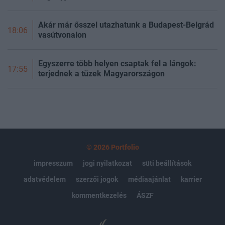
Akár már ősszel utazhatunk a Budapest-Belgrád
18:06
vasútvonalon
Egyszerre több helyen csaptak fel a lángok:
17:55
terjednek a tüzek Magyarországon
© 2026 Portfolio
impresszum
jogi nyilatkozat
süti beállítások
adatvédelem
szerzői jogok
médiaajánlat
karrier
kommentkezelés
ÁSZF