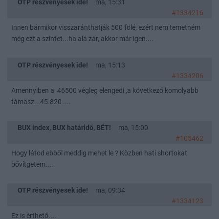
OTP részvényesek ide!
ma, 15:31
#1334216
Innen bármikor visszaránthatják 500 fölé, ezért nem temetném
még ezt a szintet...ha alá zár, akkor már igen....
OTP részvényesek ide!
ma, 15:13
#1334206
Amennyiben a 46500 végleg elengedi ,a következő komolyabb
támasz...45.820 ....
BUX index, BUX határidő, BÉT!
ma, 15:00
#105462
Hogy látod ebből meddig mehet le ? Közben hati shortokat
bővítgetem....
OTP részvényesek ide!
ma, 09:34
#1334123
Ez is érthető....