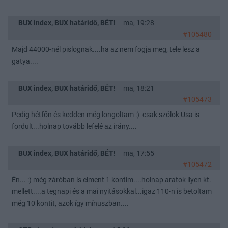
BUX index, BUX határidő, BÉT!
ma, 19:28
#105480
Majd 44000-nél pislognak....ha az nem fogja meg, tele lesz a
gatya....
BUX index, BUX határidő, BÉT!
ma, 18:21
#105473
Pedig hétfőn és kedden még longoltam :) csak szólok Usa is
fordult...holnap tovább lefelé az irány....
BUX index, BUX határidő, BÉT!
ma, 17:55
#105472
Én... :) még záróban is elment 1 kontim....holnap aratok ilyen kt.
mellett....a tegnapi és a mai nyitásokkal...igaz 110-n is betoltam
még 10 kontit, azok így mínuszban....