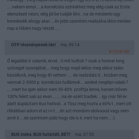
....nekem ennyi....a korrekciós szintekhez meg elég csak az Erste
elemzéseit nézni, elég jól be tudják lőni...na de mindenki úgy
kereskedik ahogy akar....én jobb szeretem realizálva látni minden
nap a tőkém nagy részét....
OTP részvényesek ide!
ma, 09:14
#1334108
Ő legalább ír valamit, érvel...ti mit tudtok ? csak a forever long
szöveget nyomjátok....meg hogy majd ekkor meg ekkor talán
kiszállunk, meg hogy itt vettem .... de realizálás 0...közben meg
vannak 2-3000 p. korrekciós hullámok....ezeket meglépi valaki ?
....mert ha igen akkor nem 30-40% profitja lenne, hanem bőven
100% felett sak az éven........na én ezért tradlek... így már fél év
alatt dupláztam Bux hatival...a Tbsz meg hozta a 60%-t , mert ott
ritkábban adom el az rv-t....én azt mondom elolvasod vagy nem
amit ír....de szerintem jobb hogy ide is ír, mint ha nem... :)
BUX index, BUX határidő, BÉT!
ma, 07:55