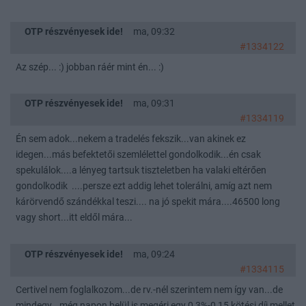
OTP részvényesek ide!
ma, 09:32
#1334122
Az szép... :) jobban ráér mint én... :)
OTP részvényesek ide!
ma, 09:31
#1334119
Én sem adok...nekem a tradelés fekszik...van akinek ez
idegen...más befektetői szemlélettel gondolkodik...én csak
spekulálok....a lényeg tartsuk tiszteletben ha valaki eltérően
gondolkodik ....persze ezt addig lehet tolerálni, amíg azt nem
kárörvendő szándékkal teszi.... na jó spekit mára....46500 long
vagy short...itt eldől mára...
OTP részvényesek ide!
ma, 09:24
#1334115
Certivel nem foglalkozom...de rv.-nél szerintem nem így van...de
mindegy...még napon belül is megéri egy 0,3%-0,15 kötési díj mellet