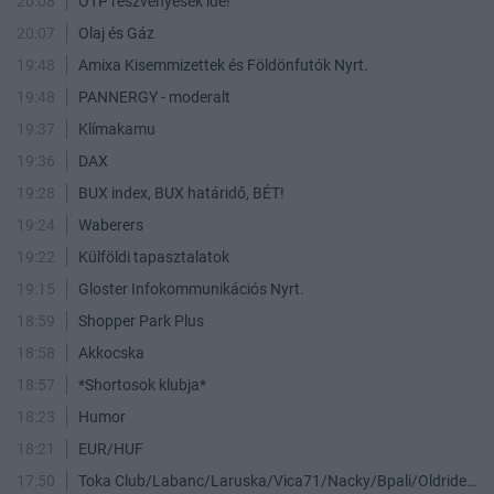
20:08
OTP részvényesek ide!
20:07
Olaj és Gáz
19:48
Amixa Kisemmizettek és Földönfutók Nyrt.
19:48
PANNERGY - moderalt
19:37
Klímakamu
19:36
DAX
19:28
BUX index, BUX határidő, BÉT!
19:24
Waberers
19:22
Külföldi tapasztalatok
19:15
Gloster Infokommunikációs Nyrt.
18:59
Shopper Park Plus
18:58
Akkocska
18:57
*Shortosok klubja*
18:23
Humor
18:21
EUR/HUF
17:50
Toka Club/Labanc/Laruska/Vica71/Nacky/Bpali/Oldrider/Josefernando/Mcbull/Kawaszabi