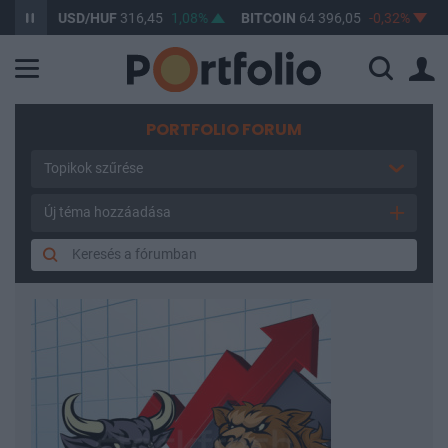
8%
USD/HUF
316,45
1,08%
BITCOIN
64 396,05
-0,32%
BU
PORTFOLIO FORUM
Topikok szűrése
Új téma hozzáadása