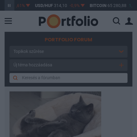
19
-0,61%
USD/HUF
314,10
-0,9%
BITCOIN
65 280,88
1,58%
PORTFOLIO FORUM
Topikok szűrése
Új téma hozzáadása