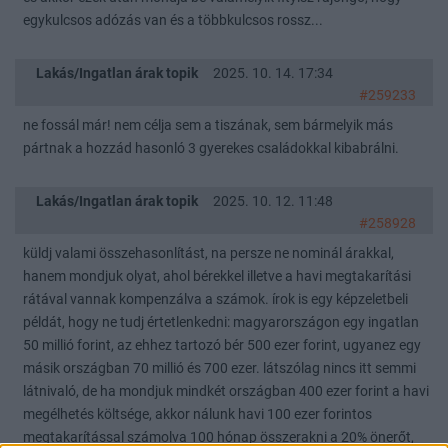
egykulcsos adózás van és a többkulcsos rossz...
Lakás/Ingatlan árak topik
2025. 10. 14. 17:34
#259233
ne fossál már! nem célja sem a tiszának, sem bármelyik más
pártnak a hozzád hasonló 3 gyerekes családokkal kibabrálni.
Lakás/Ingatlan árak topik
2025. 10. 12. 11:48
#258928
küldj valami összehasonlítást, na persze ne nominál árakkal,
hanem mondjuk olyat, ahol bérekkel illetve a havi megtakarítási
rátával vannak kompenzálva a számok. írok is egy képzeletbeli
példát, hogy ne tudj értetlenkedni: magyarországon egy ingatlan
50 millió forint, az ehhez tartozó bér 500 ezer forint, ugyanez egy
másik országban 70 millió és 700 ezer. látszólag nincs itt semmi
látnivaló, de ha mondjuk mindkét országban 400 ezer forint a havi
megélhetés költsége, akkor nálunk havi 100 ezer forintos
megtakarítással számolva 100 hónap összerakni a 20% önerőt,