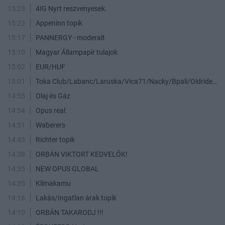
15:23
4IG Nyrt reszvenyesek.
15:22
Appeninn topik
15:17
PANNERGY - moderalt
15:10
Magyar Állampapír tulajok
15:02
EUR/HUF
15:01
Toka Club/Labanc/Laruska/Vica71/Nacky/Bpali/Oldrider/Josefernando/Mcbull/Kawaszabi
14:55
Olaj és Gáz
14:54
Opus real.
14:51
Waberers
14:43
Richter topik
14:38
ORBÁN VIKTORT KEDVELŐK!
14:35
NEW OPUS GLOBAL
14:35
Klímakamu
14:16
Lakás/Ingatlan árak topik
14:10
ORBÁN TAKARODJ !!!