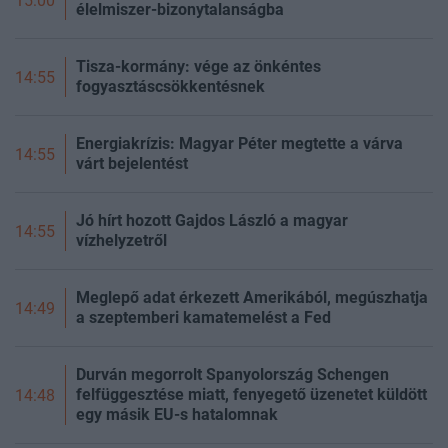
15:00
élelmiszer-bizonytalanságba
Tisza-kormány: vége az önkéntes
14:55
fogyasztáscsökkentésnek
Energiakrízis: Magyar Péter megtette a várva
14:55
várt bejelentést
Jó hírt hozott Gajdos László a magyar
14:55
vízhelyzetről
Meglepő adat érkezett Amerikából, megúszhatja
14:49
a szeptemberi kamatemelést a Fed
Durván megorrolt Spanyolország Schengen
felfüggesztése miatt, fenyegető üzenetet küldött
14:48
egy másik EU-s hatalomnak