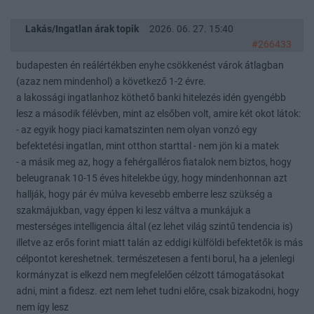
Lakás/Ingatlan árak topik
2026. 06. 27. 15:40
#266433
budapesten én reálértékben enyhe csökkenést várok átlagban
(azaz nem mindenhol) a következő 1-2 évre.
a lakossági ingatlanhoz köthető banki hitelezés idén gyengébb
lesz a második félévben, mint az elsőben volt, amire két okot látok:
- az egyik hogy piaci kamatszinten nem olyan vonzó egy
befektetési ingatlan, mint otthon starttal - nem jön ki a matek
- a másik meg az, hogy a fehérgalléros fiatalok nem biztos, hogy
beleugranak 10-15 éves hitelekbe úgy, hogy mindenhonnan azt
hallják, hogy pár év múlva kevesebb emberre lesz szükség a
szakmájukban, vagy éppen ki lesz váltva a munkájuk a
mesterséges intelligencia által (ez lehet világ szintű tendencia is)
illetve az erős forint miatt talán az eddigi külföldi befektetők is más
célpontot kereshetnek. természetesen a fenti borul, ha a jelenlegi
kormányzat is elkezd nem megfelelően célzott támogatásokat
adni, mint a fidesz. ezt nem lehet tudni előre, csak bizakodni, hogy
nem így lesz