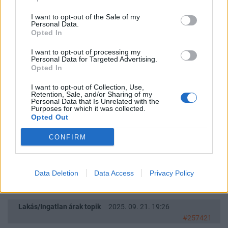
I want to opt-out of the Sale of my
Lakás/Ingatlan árak topik
2025. 09. 21. 22:27
Personal Data.
#257431
Opted In
nem tudom miért kaptál minuszokat. szerintem teljesen logikus,
I want to opt-out of processing my
hogy aki a flasztert koptatja reggeltől estig, és az ingatlanpiac
Personal Data for Targeted Advertising.
minden apró rezdülését figyeli, annak sokkal pontosabb
Opted In
információi lesznek, mint akár egy ezen a piacon külsősnek
I want to opt-out of Collection, Use,
számító zsidaynak, vagy akár egy olyan ingatlan befektetőnek,
Retention, Sale, and/or Sharing of my
Personal Data that Is Unrelated with the
akinek 5-10 évente van 1 tranzakciója.
Purposes for which it was collected.
Opted Out
Lakás/Ingatlan árak topik
2025. 09. 21. 19:29
CONFIRM
#257422
https://zsiday.hu/2012/08/13/olcsok-e-a-magyar-lakasok/
https://zsiday.hu/2014/10/20/sose-volt-meg-ilyen-olcso-a-lakas/
Data Deletion
Data Access
Privacy Policy
na meg ezek, az első 2012 augusztusi
Lakás/Ingatlan árak topik
2025. 09. 21. 19:26
#257421