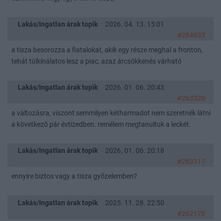
Lakás/Ingatlan árak topik
2026. 04. 13. 15:01
#264933
a tisza besorozza a fiatalokat, akik egy része meghal a fronton,
tehát túlkínálatos lesz a piac, azaz árcsökkenés várható
Lakás/Ingatlan árak topik
2026. 01. 06. 20:43
#263320
a változásra, viszont semmilyen kétharmadot nem szeretnék látni
a következő pár évtizedben. remélem megtanultuk a leckét.
Lakás/Ingatlan árak topik
2026. 01. 06. 20:18
#263317
ennyire biztos vagy a tisza győzelemben?
Lakás/Ingatlan árak topik
2025. 11. 28. 22:50
#262170