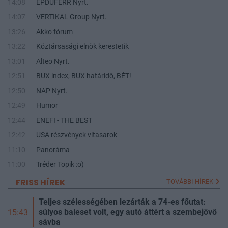
14:08
ÉPDUFERR Nyrt.
14:07
VERTIKAL Group Nyrt.
13:26
Akko fórum
13:22
Köztársasági elnök kerestetik
13:01
Alteo Nyrt.
12:51
BUX index, BUX határidő, BÉT!
12:50
NAP Nyrt.
12:49
Humor
12:44
ENEFI - THE BEST
12:42
USA részvények vitasarok
11:10
Panoráma
11:00
Tréder Topik :o)
FRISS HÍREK
TOVÁBBI HÍREK
Teljes szélességében lezárták a 74-es főutat:
súlyos baleset volt, egy autó áttért a szembejövő
15:43
sávba