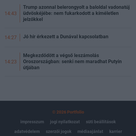
Trump azonnal belerongyolt a baloldal vadonatúj
üdvöskéjébe: nem fukarkodott a kíméletlen
14:43
jelzőkkel
Jó hír érkezett a Dunával kapcsolatban
14:27
Megkezdődött a végső leszámolás
Oroszországban: senki nem maradhat Putyin
14:23
útjában
© 2026 Portfolio
impresszum
jogi nyilatkozat
süti beállítások
adatvédelem
szerzői jogok
médiaajánlat
karrier