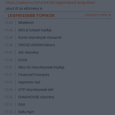
https://zsiday.hu/2014/04/08/vegyel-lakast-amig-lehet/
plusz itt az előzmény is
LEGFRISSEBB TOPIKOK
ÖSSZES TOPIK
15:49
Mtelekom
15:48
MOLly tulajok topikja
15:48
Eurós részvények vitasarok
15:48
OROSZ-UKRÁN háború
15:47
4IG részvény
15:46
Ezüst
15:41
Wizz Air részvényesek topikja
15:37
Financial Forecasts
15:37
Appeninn real
15:36
OTP részvényesek ide!
15:32
DUNAHOUSE részvény
15:31
DAX
15:24
Delta Nyrt