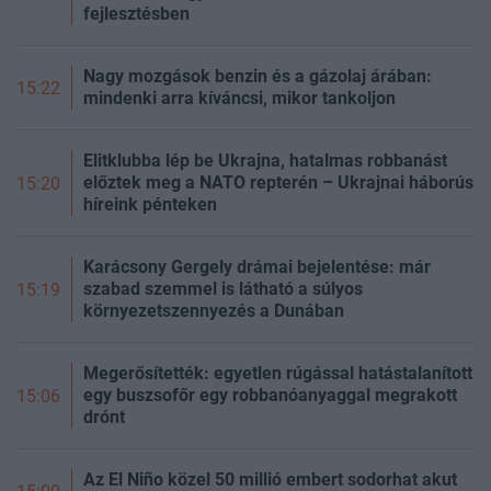
fejlesztésben
Nagy mozgások benzin és a gázolaj árában:
15:22
mindenki arra kíváncsi, mikor tankoljon
Elitklubba lép be Ukrajna, hatalmas robbanást
előztek meg a NATO repterén – Ukrajnai háborús
15:20
híreink pénteken
Karácsony Gergely drámai bejelentése: már
szabad szemmel is látható a súlyos
15:19
környezetszennyezés a Dunában
Megerősítették: egyetlen rúgással hatástalanított
egy buszsofőr egy robbanóanyaggal megrakott
15:06
drónt
Az El Niño közel 50 millió embert sodorhat akut