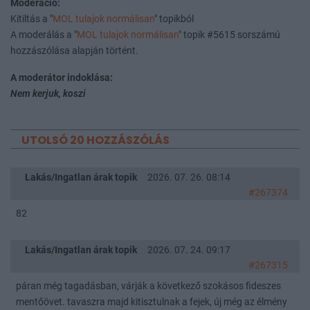
Moderáció:
Kitiltás a "
MOL tulajok normálisan
" topikból
A moderálás a "
MOL tulajok normálisan
" topik #5615 sorszámú
hozzászólása alapján történt.
A moderátor indoklása:
Nem kerjuk, koszi
UTOLSÓ 20 HOZZÁSZÓLÁS
Lakás/Ingatlan árak topik
2026. 07. 26. 08:14
#267374
82
Lakás/Ingatlan árak topik
2026. 07. 24. 09:17
#267315
páran még tagadásban, várják a következő szokásos fideszes
mentőövet. tavaszra majd kitisztulnak a fejek, új még az élmény