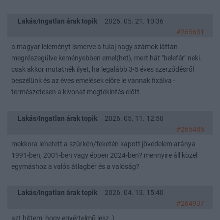
Lakás/Ingatlan árak topik
2026. 05. 21. 10:36
#265631
a magyar leleményt ismerve a tulaj nagy számok láttán
megrészegülve keményebben emel(het), mert hát "belefér" neki.
csak akkor mutatnék ilyet, ha legalább 3-5 éves szerződésről
beszélünk és az éves emelések előre le vannak fixálva -
természetesen a kivonat megtekintés előtt.
Lakás/Ingatlan árak topik
2026. 05. 11. 12:50
#265486
mekkora lehetett a szürkén/feketén kapott jövedelem aránya
1991-ben, 2001-ben vagy éppen 2024-ben? mennyire áll közel
egymáshoz a valós átlagbér és a valóság?
Lakás/Ingatlan árak topik
2026. 04. 13. 15:40
#264937
azt hittem, hogy egyértelmű lesz ,)