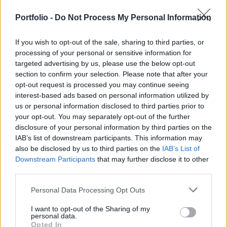
míg a másik országban csak 47.
Portfolio -
Do Not Process My Personal Information
Lakás/Ingatlan árak topik
2025. 10. 12. 11:38
If you wish to opt-out of the sale, sharing to third parties, or
#258923
processing of your personal or sensitive information for
nem te találtad meg a játékszabályokat, hanem a játékszabályok
targeted advertising by us, please use the below opt-out
alakultak 2010 óta úgy, hogy te azzal pont jól jártál, mivel
section to confirm your selection. Please note that after your
felfoghatatlan adófizetői összegek mentek az ingatlanpiacra. ez
opt-out request is processed you may continue seeing
nem csak rád igaz, van a hozzád hasonló nagyokosból még pár a
interest-based ads based on personal information utilized by
us or personal information disclosed to third parties prior to
fórumon. a kapitalizmusról meg annyit, hogy akkor szerinted
your opt-out. You may separately opt-out of the further
legyen verseny, tehát az összes ingatlanpiac torzító állami illetve
disclosure of your personal information by third parties on the
jegybanki beavatkozást be kellene szüntetni? ezzel egyet tudok
IAB’s list of downstream participants. This information may
érteni, ha jól értelek.
also be disclosed by us to third parties on the
IAB’s List of
Downstream Participants
that may further disclose it to other
Lakás/Ingatlan árak topik
2025. 10. 02. 16:42
third parties.
#258261
Personal Data Processing Opt Outs
https://www.youtube.com/watch?v=bBBveYNR9dg
szegény srác is kapja az ívet a videói alatt izomtól. jól telhet a
I want to opt-out of the Sharing of my
personal data.
nyaralás
Opted In