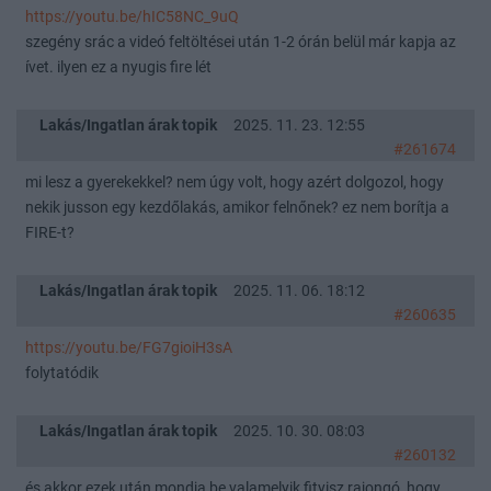
https://youtu.be/hIC58NC_9uQ
szegény srác a videó feltöltései után 1-2 órán belül már kapja az
ívet. ilyen ez a nyugis fire lét
Lakás/Ingatlan árak topik
2025. 11. 23. 12:55
#261674
mi lesz a gyerekekkel? nem úgy volt, hogy azért dolgozol, hogy
nekik jusson egy kezdőlakás, amikor felnőnek? ez nem borítja a
FIRE-t?
Lakás/Ingatlan árak topik
2025. 11. 06. 18:12
#260635
https://youtu.be/FG7gioiH3sA
folytatódik
Lakás/Ingatlan árak topik
2025. 10. 30. 08:03
#260132
és akkor ezek után mondja be valamelyik fityisz rajongó, hogy