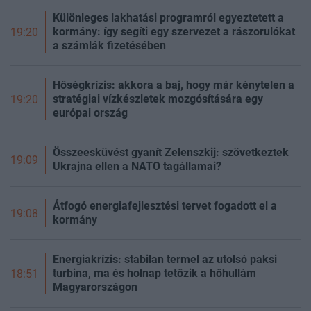
Különleges lakhatási programról egyeztetett a
kormány: így segíti egy szervezet a rászorulókat
19:20
a számlák fizetésében
Hőségkrízis: akkora a baj, hogy már kénytelen a
stratégiai vízkészletek mozgósítására egy
19:20
európai ország
Összeesküvést gyanít Zelenszkij: szövetkeztek
19:09
Ukrajna ellen a NATO tagállamai?
Átfogó energiafejlesztési tervet fogadott el a
19:08
kormány
Energiakrízis: stabilan termel az utolsó paksi
turbina, ma és holnap tetőzik a hőhullám
18:51
Magyarországon