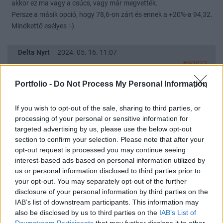
akkor ez ma vagy a csúcs, vagy már megvették.
Persze a másik opció, hogy 78,6-on zárt és ennek a +20%-a 94,32.
Mindkettő esélyes :-)
Delta Nyrt
2024. 05. 16. 11:07
#90823
Tegnap is ekkortájt pihent egy nagyobbat, és jött egy elég komoly
Portfolio -
Do Not Process My Personal Information
drukk dél-délutánra. Ha ezt a kedvét megtartja, ám legyen.
Nyugtatóval kibírjuk!
If you wish to opt-out of the sale, sharing to third parties, or
processing of your personal or sensitive information for
Delta Nyrt
2024. 03. 19. 07:54
targeted advertising by us, please use the below opt-out
#88707
section to confirm your selection. Please note that after your
opt-out request is processed you may continue seeing
Persze,hogy kimondta, ezt nem is lehet vitatni, de Én nem úgy
interest-based ads based on personal information utilized by
éreztem, hogy kifejezettem a Deltára mondta, Az összes magyar
us or personal information disclosed to third parties prior to
részvényt lehúzta.
your opt-out. You may separately opt-out of the further
Valaki csak ebben tud gondolkodni, ez miért is baj.
disclosure of your personal information by third parties on the
Nem tud mindenki kriptóban gondolkodni. Én biztosan nem. Majd
IAB’s list of downstream participants. This information may
ha 120-on eladja Juli a részvényeit, mert ott én is elgondolkodom
also be disclosed by us to third parties on the
IAB’s List of
:-)