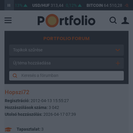
,20
0,13%
USD/HUF
313,44
0,12%
BITCOIN
64 510,28
-0,14%
PORTFOLIO FORUM
Topikok szűrése
Új téma hozzáadása
Hopszi72
Regisztráció:
2012-04-13 15:55:27
Hozzászólások száma:
3 042
Utolsó hozzászólás:
2026-04-17 07:39
Tapasztalat:
3