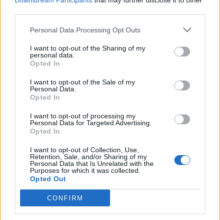
Downstream Participants
that may further disclose it to other
third parties.
Delta Nyrt
2024. 03. 19. 07:41
Personal Data Processing Opt Outs
#88702
I want to opt-out of the Sharing of my
Legyél tényszerű! Csak Balázs fikázta!
personal data.
De lényegében a teljes Magyar részvénycsoportot!
Opted In
I want to opt-out of the Sale of my
Delta Nyrt
2024. 03. 18. 13:28
Personal Data.
Opted In
#88642
38 kifulladt!
I want to opt-out of processing my
Personal Data for Targeted Advertising.
LEGFRISSEBB TOPIKOK
ÖSSZES TOPIK
Opted In
04:08
4IG Nyrt reszvenyesek.
I want to opt-out of Collection, Use,
03:26
Ez is Magyarország...
Retention, Sale, and/or Sharing of my
Personal Data that Is Unrelated with the
02:51
OTP részvényesek ide!
Purposes for which it was collected.
Opted Out
02:01
Ezüst
00:23
PANNERGY - moderalt
CONFIRM
00:21
Raiffeisen Bank International részvényesek