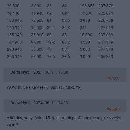
20 500
3 000
83
82
196 855
207 878
36 440
15 940
82
82,4
15 000
222 878
108 940
72 500
81
82,6
3 900
226 778
120 940
12 000
80,2
82,8
241
227 019
155 940
35 000
80
83
10 000
237 019
164 940
9 000
79,2
83,2
4 500
241 519
220 940
56 000
79
83,4
5 800
247 319
225 940
5 000
78,6
83,6
9 000
256 319
Delta Nyrt
2024. 06. 11. 15:09
#95289
WOW, hülye a kérdés? 5 minusz? MIRE ?:-)
Delta Nyrt
2024. 06. 11. 14:19
#95281
A kérdés, hogy június 15.-ig akarnak pontosan mennyi részvényt
venni?