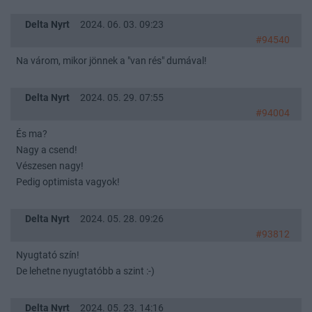
Delta Nyrt
2024. 06. 03. 09:23
#94540
Na várom, mikor jönnek a "van rés" dumával!
Delta Nyrt
2024. 05. 29. 07:55
#94004
És ma?
Nagy a csend!
Vészesen nagy!
Pedig optimista vagyok!
Delta Nyrt
2024. 05. 28. 09:26
#93812
Nyugtató szín!
De lehetne nyugtatóbb a szint :-)
Delta Nyrt
2024. 05. 23. 14:16