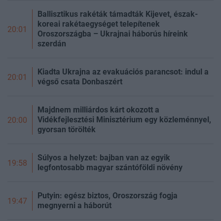
Ballisztikus rakéták támadták Kijevet, észak-
koreai rakétaegységet telepítenek
20:01
Oroszországba – Ukrajnai háborús híreink
szerdán
Kiadta Ukrajna az evakuációs parancsot: indul a
20:01
végső csata Donbaszért
Majdnem milliárdos kárt okozott a
Vidékfejlesztési Minisztérium egy közleménnyel,
20:00
gyorsan törölték
Súlyos a helyzet: bajban van az egyik
19:58
legfontosabb magyar szántóföldi növény
Putyin: egész biztos, Oroszország fogja
19:47
megnyerni a háborút