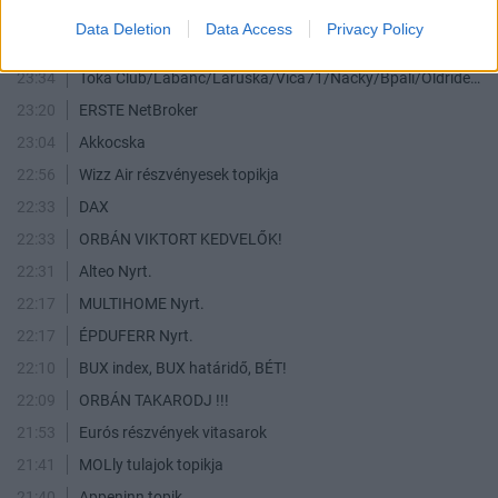
00:00
Financial Forecasts
Data Deletion
Data Access
Privacy Policy
23:41
OROSZ-UKRÁN háború
23:34
Toka Club/Labanc/Laruska/Vica71/Nacky/Bpali/Oldrider/Josefernando/Mcbull/Kawaszabi
23:20
ERSTE NetBroker
23:04
Akkocska
22:56
Wizz Air részvényesek topikja
22:33
DAX
22:33
ORBÁN VIKTORT KEDVELŐK!
22:31
Alteo Nyrt.
22:17
MULTIHOME Nyrt.
22:17
ÉPDUFERR Nyrt.
22:10
BUX index, BUX határidő, BÉT!
22:09
ORBÁN TAKARODJ !!!
21:53
Eurós részvények vitasarok
21:41
MOLly tulajok topikja
21:40
Appeninn topik