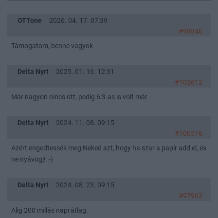
OTTone
2026. 04. 17. 07:39
#98840
Támogatom, benne vagyok
Delta Nyrt
2025. 01. 16. 12:31
#102612
Már nagyon nincs ott, pedig 6:3-as is volt már
Delta Nyrt
2024. 11. 08. 09:15
#100576
Azért engedtessék meg Neked azt, hogy ha szar a papír add el, és
ne nyávogj! :-)
Delta Nyrt
2024. 08. 23. 09:15
#97962
Alig 200 millás napi átlag.