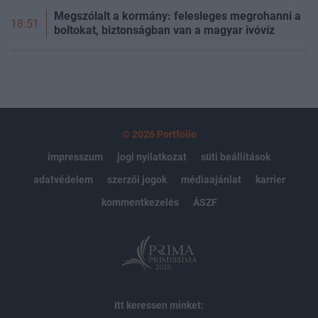
Megszólalt a kormány: felesleges megrohanni a
18:51
boltokat, biztonságban van a magyar ivóvíz
© 2026 Portfolio
impresszum
jogi nyilatkozat
süti beállítások
adatvédelem
szerzői jogok
médiaajánlat
karrier
kommentkezelés
ÁSZF
Itt keressen minket: