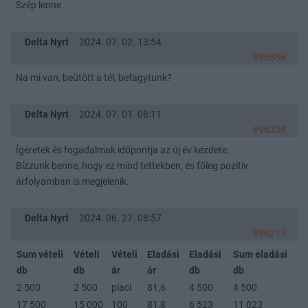
Szép lenne
Delta Nyrt
2024. 07. 02. 13:54
#96386
Na mi van, beütött a tél, befagytunk?
Delta Nyrt
2024. 07. 01. 08:11
#96338
Ígéretek és fogadalmak időpontja az új év kezdete.
Bízzunk benne, hogy ez mind tettekben, és főleg pozitív
árfolyamban is megjelenik.
Delta Nyrt
2024. 06. 27. 08:57
#96213
Sum vételi
Vételi
Vételi
Eladási
Eladási
Sum eladási
db
db
ár
ár
db
db
2 500
2 500
piaci
81,6
4 500
4 500
17 500
15 000
100
81,8
6 523
11 023