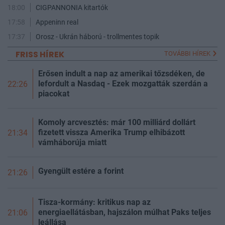
18:00
CIGPANNONIA kitartók
17:58
Appeninn real
17:37
Orosz - Ukrán háború - trollmentes topik
FRISS HÍREK
TOVÁBBI HÍREK
Erősen indult a nap az amerikai tőzsdéken, de
lefordult a Nasdaq - Ezek mozgatták szerdán a
22:26
piacokat
Komoly arcvesztés: már 100 milliárd dollárt
fizetett vissza Amerika Trump elhibázott
21:34
vámháborúja miatt
Gyengült estére a forint
21:26
Tisza-kormány: kritikus nap az
energiaellátásban, hajszálon múlhat Paks teljes
21:06
leállása