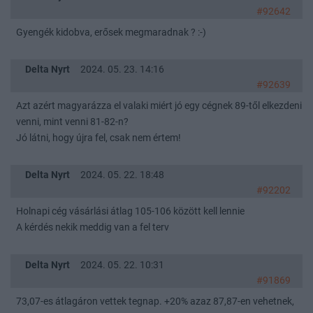
#92642
Gyengék kidobva, erősek megmaradnak ? :-)
Delta Nyrt
2024. 05. 23. 14:16
#92639
Azt azért magyarázza el valaki miért jó egy cégnek 89-től elkezdeni
venni, mint venni 81-82-n?
Jó látni, hogy újra fel, csak nem értem!
Delta Nyrt
2024. 05. 22. 18:48
#92202
Holnapi cég vásárlási átlag 105-106 között kell lennie
A kérdés nekik meddig van a fel terv
Delta Nyrt
2024. 05. 22. 10:31
#91869
73,07-es átlagáron vettek tegnap. +20% azaz 87,87-en vehetnek,