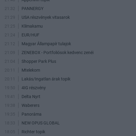
21:32
PANNERGY
21:29
USA részvények vitasarok
21:25
Klímakamu
21:24
EUR/HUF
21:12
Magyar Állampapír tulajok
21:09
ZENEBOX - Portfoliósok kedvenc zenéi
21:04
Shopper Park Plus
20:11
Mtelekom
20:11
Lakás/Ingatlan árak topik
19:50
4IG részvény
19:41
Delta Nyrt
19:38
Waberers
19:35
Panoráma
18:33
NEW OPUS GLOBAL
18:05
Richter topik