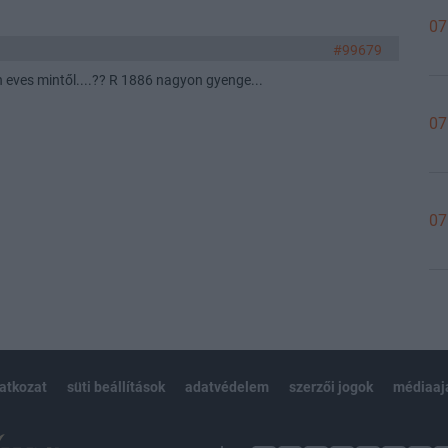
07
#99679
en eves mintől....?? R 1886 nagyon gyenge...
07
07
latkozat
süti beállítások
adatvédelem
szerzői jogok
médiaaj