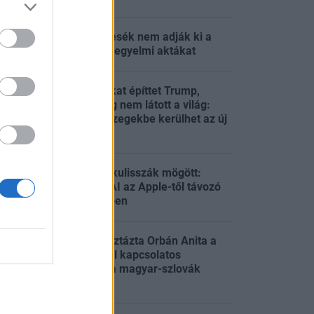
Forsthoffer Ágnesék nem adják ki a
:32
magyarországi kegyelmi aktákat
Olyan csatahajókat építtet Trump,
amilyeneket még nem látott a világ:
:31
csillagászati összegekbe kerülhet az új
flotta
Titkos háború a kulisszák mögött:
reagált az OpenAI az Apple-től távozó
:30
mérnökök ügyében
Energiakrízis: tisztázta Orbán Anita a
Duna vízállásával kapcsolatos
:29
híreszteléseket a magyar-szlovák
egyeztetés után