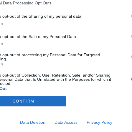
l Data Processing Opt Outs
#100137
o opt-out of the Sharing of my personal data.
08
In
o opt-out of the Sale of my Personal Data.
#100134
In
08
to opt-out of processing my Personal Data for Targeted
ing.
#100131
In
o opt-out of Collection, Use, Retention, Sale, and/or Sharing
08
ersonal Data that Is Unrelated with the Purposes for which it
lected.
#100129
Out
.
CONFIRM
08
#100126
.felfelé meg millió ellenállás van...
Data Deletion
Data Access
Privacy Policy