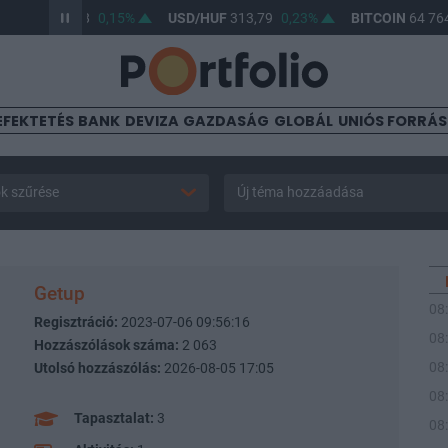
HUF
362,28
0,15%
USD/HUF
313,79
0,23%
BITCOIN
64 764,0
EFEKTETÉS
BANK
DEVIZA
GAZDASÁG
GLOBÁL
UNIÓS FORRÁ
k szűrése
Új téma hozzáadása
Getup
08
Regisztráció:
2023-07-06 09:56:16
08
Hozzászólások száma:
2 063
08
Utolsó hozzászólás:
2026-08-05 17:05
08
Tapasztalat:
3
08