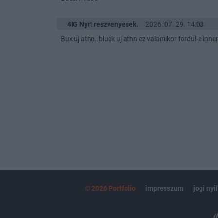
4IG Nyrt reszvenyesek.
2026. 07. 29. 14:03
Bux uj athn..bluek uj athn ez valamikor fordul-e inn
© 2026 Portfolio
impresszum
jogi nyi