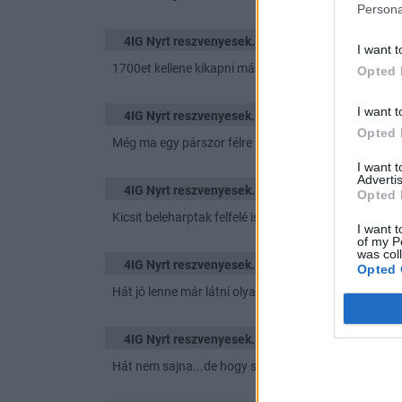
Persona
4IG Nyrt reszvenyesek.
szerda, 15:48
I want t
1700et kellene kikapni már..
Opted 
I want t
4IG Nyrt reszvenyesek.
szerda, 15:33
Opted 
Még ma egy párszor félre nyomhatna ha úgy van...
I want 
Advertis
4IG Nyrt reszvenyesek.
szerda, 15:16
Opted 
Kicsit beleharptak felfelé is r 1684
I want t
of my P
was col
4IG Nyrt reszvenyesek.
szerda, 13:55
Opted 
Hát jó lenne már látni olyat is ennyi szenvedés után..
4IG Nyrt reszvenyesek.
szerda, 13:32
Hát nem sajna...de hogy semmi támasz nem fogta meg.