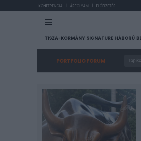
|
|
EUR/
KONFERENCIA
ÁRFOLYAM
ELŐFIZETÉS
TISZA-KORMÁNY
SIGNATURE
HÁBORÚ
B
PORTFOLIO FORUM
Topiko