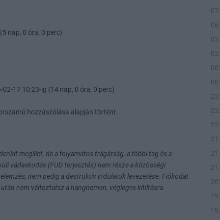
07
06
(5 nap, 0 óra, 0 perc)
03
02
00
00
-02-17 10:23-ig (14 nap, 0 óra, 0 perc)
23
22
orszámú hozzászólása alapján történt.
22
21
21
nkit megillet, de a folyamatos trágárság, a többi tag és a
küli vádaskodás (FUD terjesztés) nem része a közösségi
21
 elemzés, nem pedig a destruktív indulatok levezetése. Fiókodat
20
után nem változtatsz a hangnemen, végleges kitiltásra
19
19