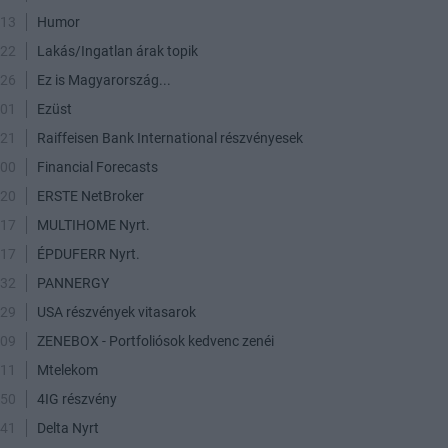
:13
Humor
:22
Lakás/Ingatlan árak topik
:26
Ez is Magyarország...
:01
Ezüst
:21
Raiffeisen Bank International részvényesek
:00
Financial Forecasts
:20
ERSTE NetBroker
:17
MULTIHOME Nyrt.
:17
ÉPDUFERR Nyrt.
:32
PANNERGY
:29
USA részvények vitasarok
:09
ZENEBOX - Portfoliósok kedvenc zenéi
:11
Mtelekom
:50
4IG részvény
:41
Delta Nyrt