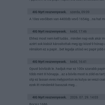
4IG Nyrt reszvenyesek.
szerda, 09:09
A 10es vevőiben van 4400db vevő 1654ig...na hat 
4IG Nyrt reszvenyesek.
kedd, 17:46
Ehhez most nem kell tudás.. minden nap esik akár m
azért sok kisbüt kárositottak meg igy közel 9 hónap a
rémálom ez a papir...bet legalja utósó wc papir jobb 
4IG Nyrt reszvenyesek.
kedd, 16:41
Opust bóvlizák le..hadjuk mar ez 100x szarabb papir
több mint 8 hónapja...az a bóvlis most is zöld es ta
otp ez lassan eves melyponton es kutya se veszi csa
ezek itt mindenkit basszak meg...
4IG Nyrt reszvenyesek.
2026. 07. 29. 14:03
Bocsi r 1686