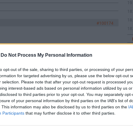
19
18
18
#100174
18
#100155
-
Do Not Process My Personal Information
08
to opt-out of the sale, sharing to third parties, or processing of your per
#100153
formation for targeted advertising by us, please use the below opt-out s
r selection. Please note that after your opt-out request is processed y
eing interest-based ads based on personal information utilized by us or
08
disclosed to third parties prior to your opt-out. You may separately opt-
#100148
losure of your personal information by third parties on the IAB’s list of
. This information may also be disclosed by us to third parties on the
IA
Participants
that may further disclose it to other third parties.
#100144
08