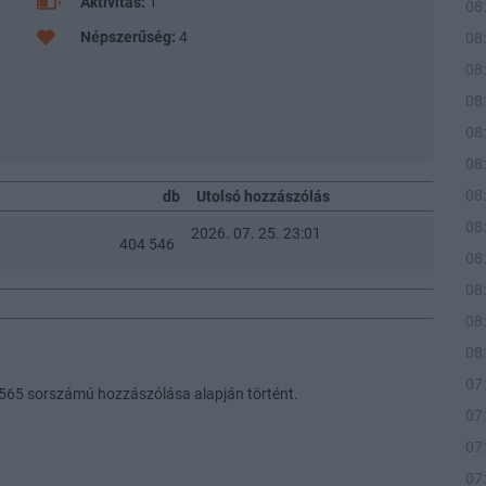
Aktivitás:
1
08
Népszerűség:
4
08
08
08
08
08
08
db
Utolsó hozzászólás
08
2026. 07. 25. 23:01
404 546
08
08
08
08
07
3565 sorszámú hozzászólása alapján történt.
07
07
07