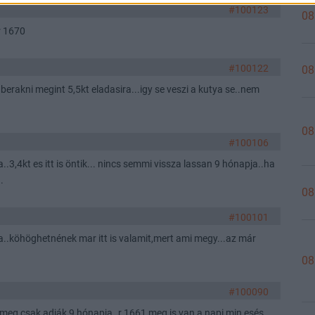
#100123
08
r 1670
#100122
08
erakni megint 5,5kt eladasira...igy se veszi a kutya se..nem
08
#100106
..3,4kt es itt is öntik... nincs semmi vissza lassan 9 hónapja..ha
.
08
#100101
..köhöghetnének mar itt is valamit,mert ami megy...az már
08
#100090
meg csak adják 9 hónapja..r 1661 meg is van a napi min esés..