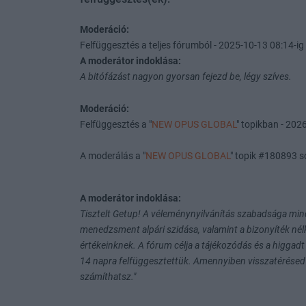
Moderáció:
Felfüggesztés a teljes fórumból - 2025-10-13 08:14-ig 
A moderátor indoklása:
A bitófázást nagyon gyorsan fejezd be, légy szíves.
Moderáció:
Felfüggesztés a "
NEW OPUS GLOBAL
" topikban - 2026
A moderálás a "
NEW OPUS GLOBAL
" topik #180893 s
A moderátor indoklása:
Tisztelt Getup! A véleménynyilvánítás szabadsága minde
menedzsment alpári szidása, valamint a bizonyíték nél
értékeinknek. A fórum célja a tájékozódás és a higgadt
14 napra felfüggesztettük. Amennyiben visszatérésed 
számíthatsz."