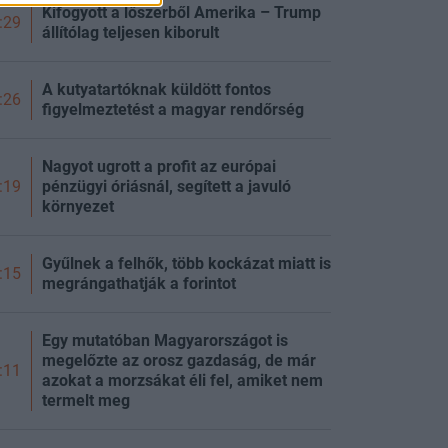
Kifogyott a lőszerből Amerika – Trump
:29
állítólag teljesen kiborult
A kutyatartóknak küldött fontos
:26
figyelmeztetést a magyar rendőrség
Nagyot ugrott a profit az európai
pénzügyi óriásnál, segített a javuló
:19
környezet
Gyűlnek a felhők, több kockázat miatt is
:15
megrángathatják a forintot
Egy mutatóban Magyarországot is
megelőzte az orosz gazdaság, de már
:11
azokat a morzsákat éli fel, amiket nem
termelt meg