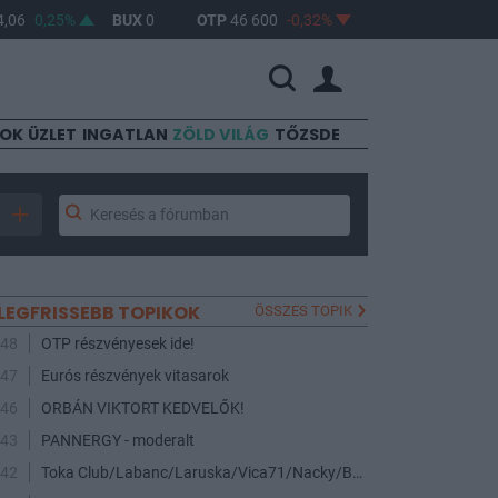
6
0,25%
BUX
0
OTP
46 600
-0,32%
MOL
4 630
0,47%
SOK
ÜZLET
INGATLAN
ZÖLD VILÁG
TŐZSDE
LEGFRISSEBB TOPIKOK
ÖSSZES TOPIK
:48
OTP részvényesek ide!
:47
Eurós részvények vitasarok
:46
ORBÁN VIKTORT KEDVELŐK!
:43
PANNERGY - moderalt
:42
Toka Club/Labanc/Laruska/Vica71/Nacky/Bpali/Oldrider/Josefernando/Mcbull/Kawaszabi