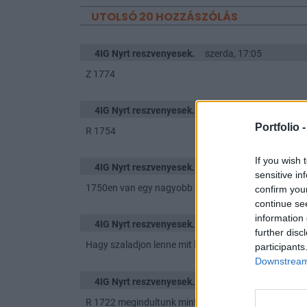
UTOLSÓ 20 HOZZÁSZÓLÁS
4IG Nyrt reszvenyesek.
szerda, 17:05
Z 1774
4IG Nyrt reszvenyesek.
szerda, 16:36
Portfolio 
R 1754
If you wish 
4IG Nyrt reszvenyesek.
szerda, 16:26
sensitive in
1750en van egy nagyobb pakk 8k..
confirm you
continue se
information 
4IG Nyrt reszvenyesek.
szerda, 16:18
further disc
Hagy szaladjon lenne mit ledolgozni...
participants
Downstream 
4IG Nyrt reszvenyesek.
szerda, 16:10
R 1722 megindultunk mint a szülés 😅