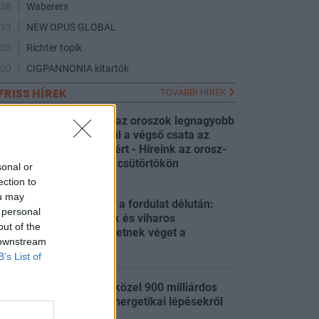
:38
Waberers
:33
NEW OPUS GLOBAL
:05
Richter topik
:00
CIGPANNONIA kitartók
FRISS HÍREK
TOVÁBBI HÍREK
Két napja lángol az oroszok legnagyobb
finomítója, készül a végső csata az
:38
ukrán erődvárosért - Híreink az orosz-
ukrán háborúból csütörtökön
sonal or
ection to
ou may
A hőség után jön a fordulat délután:
 personal
hirtelen zivatarok és viharos
:34
out of the
széllökések vethetnek véget a
 downstream
napsütésnek
B’s List of
Tisza-kormány: közel 900 milliárdos
program indul, energetikai lépésekről
:32
dönt a kabinet