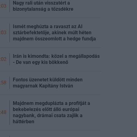
Nagy rali után visszatért a
:03
bizonytalanság a tőzsdékre
Ismét meghúzta a ravaszt az AI
sztárbefektetője, akinek múlt héten
:03
majdnem összeomlott a hedge fundja
Irán is kimondta: közel a megállapodás
:02
- De van egy kis bökkenő
Fontos üzenetet küldött minden
:58
magyarnak Kapitány István
Majdnem megduplázta a profitját a
bekebelezés előtt álló európai
:48
nagybank, drámai csata zajlik a
háttérben