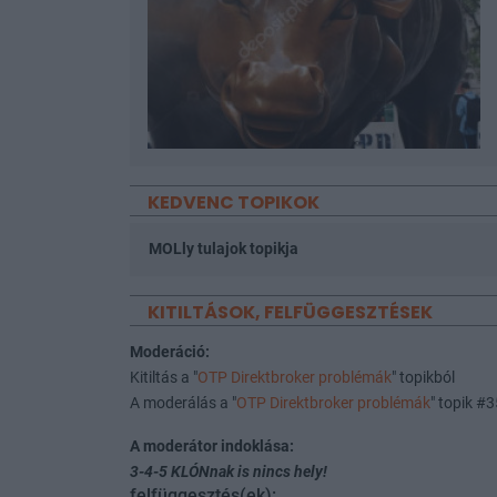
KEDVENC TOPIKOK
MOLly tulajok topikja
KITILTÁSOK, FELFÜGGESZTÉSEK
Moderáció:
Kitiltás a "
OTP Direktbroker problémák
" topikból
A moderálás a "
OTP Direktbroker problémák
" topik #
A moderátor indoklása:
3-4-5 KLÓNnak is nincs hely!
felfüggesztés(ek):