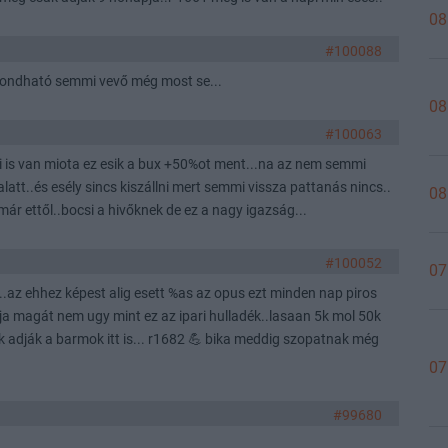
08
#100088
mondható semmi vevő még most se...
08
#100063
i is van miota ez esik a bux +50%ot ment...na az nem semmi
latt..és esély sincs kiszállni mert semmi vissza pattanás nincs..
08
már ettől..bocsi a hivőknek de ez a nagy igazság...
#100052
07
..az ehhez képest alig esett %as az opus ezt minden nap piros
rtja magát nem ugy mint ez az ipari hulladék..lasaan 5k mol 50k
k adják a barmok itt is... r1682 💪 bika meddig szopatnak még
07
#99680