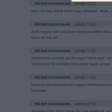
4IG Nyrt reszvenyesek.
szerda, 13:22
Múlt 7en meg védték 680at nagy tételekkel...hmm...
4IG Nyrt reszvenyesek.
szerda, 13:20
Azért nagyon nem szép ilyen forgalom mellett 680ra b
értem.én már ezt...
4IG Nyrt reszvenyesek.
szerda, 11:39
Szerinted ez normális ami itt megy?? 5król esett 1,6ra
szerinted ez tök normális dolog akkor bajok vannak..
4IG Nyrt reszvenyesek.
szerda, 11:20
Köszi ezt nem olvastam,hát nagyon átlettünk baszva
hányinger...
4IG Nyrt reszvenyesek.
szerda, 09:18
Appeninn is ML papir napok óta csak emelkedik..ezt 