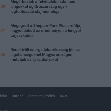
Megérkeztek a felvételek: hatalmas
lángokkal ég Oroszország egyik
:39
legfontosabb olajfinomítója
Megugrott a Shopper Park Plus profitja,
nagyot dobott az eredményen a lengyel
:27
terjeszkedés
Rendkívüli energiatakarékosság jön az
ingatlancégeknél Magyarországon:
:26
mutatjuk az új szabályokat
ánlat
karrier
kommentkezelés
ÁSZF