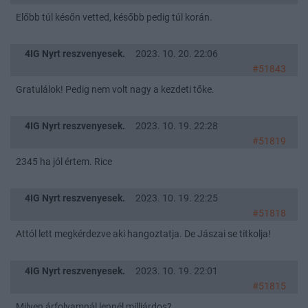
Előbb túl későn vetted, később pedig túl korán.
4IG Nyrt reszvenyesek.
2023. 10. 20. 22:06
#51843
Gratulálok! Pedig nem volt nagy a kezdeti tőke.
4IG Nyrt reszvenyesek.
2023. 10. 19. 22:28
#51819
2345 ha jól értem. Rice
4IG Nyrt reszvenyesek.
2023. 10. 19. 22:25
#51818
Attól lett megkérdezve aki hangoztatja. De Jászai se titkolja!
4IG Nyrt reszvenyesek.
2023. 10. 19. 22:01
#51815
Milyen árfolyamnál lennél milliárdos?