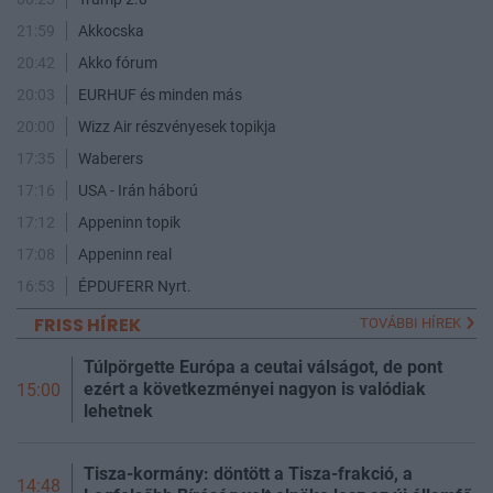
21:59
Akkocska
20:42
Akko fórum
20:03
EURHUF és minden más
20:00
Wizz Air részvényesek topikja
17:35
Waberers
17:16
USA - Irán háború
17:12
Appeninn topik
17:08
Appeninn real
16:53
ÉPDUFERR Nyrt.
FRISS HÍREK
TOVÁBBI HÍREK
Túlpörgette Európa a ceutai válságot, de pont
ezért a következményei nagyon is valódiak
15:00
lehetnek
Tisza-kormány: döntött a Tisza-frakció, a
14:48