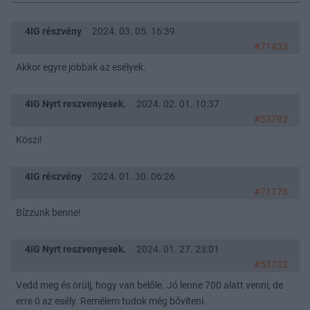
4IG részvény
2024. 03. 05. 16:39
#71433
Akkor egyre jobbak az esélyek.
4IG Nyrt reszvenyesek.
2024. 02. 01. 10:37
#53792
Köszi!
4IG részvény
2024. 01. 30. 06:26
#71176
Bízzunk benne!
4IG Nyrt reszvenyesek.
2024. 01. 27. 23:01
#53732
Vedd meg és örülj, hogy van belőle. Jó lenne 700 alatt venni, de
erre 0 az esély. Remélem tudok még bővíteni.