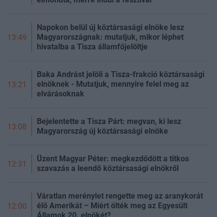
Napokon belül új köztársasági elnöke lesz
Magyarországnak: mutatjuk, mikor léphet
13:49
hivatalba a Tisza államfőjelöltje
Baka Andrást jelöli a Tisza-frakció köztársasági
elnöknek - Mutatjuk, mennyire felel meg az
13:21
elvárásoknak
Bejelentette a Tisza Párt: megvan, ki lesz
13:08
Magyarország új köztársasági elnöke
Üzent Magyar Péter: megkezdődött a titkos
12:31
szavazás a leendő köztársasági elnökről
Váratlan merénylet rengette meg az aranykorát
élő Amerikát – Miért ölték meg az Egyesült
12:00
Államok 20. elnökét?