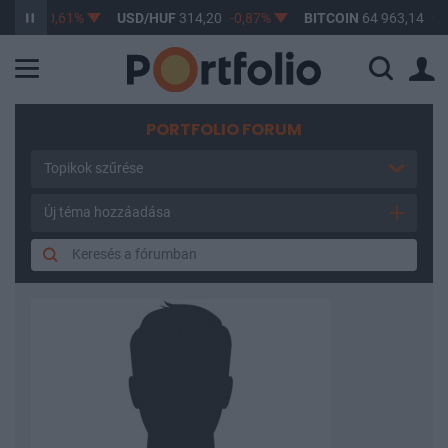
3,17
-0,61%
USD/HUF
314,20
-0,87%
BITCOIN
64 963,14
0,1
PORTFOLIO FORUM
Topikok szűrése
Új téma hozzáadása