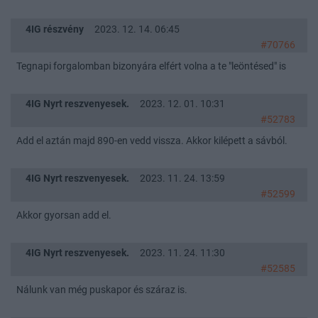
4IG részvény
2023. 12. 14. 06:45
#70766
Tegnapi forgalomban bizonyára elfért volna a te "leöntésed" is
4IG Nyrt reszvenyesek.
2023. 12. 01. 10:31
#52783
Add el aztán majd 890-en vedd vissza. Akkor kilépett a sávból.
4IG Nyrt reszvenyesek.
2023. 11. 24. 13:59
#52599
Akkor gyorsan add el.
4IG Nyrt reszvenyesek.
2023. 11. 24. 11:30
#52585
Nálunk van még puskapor és száraz is.