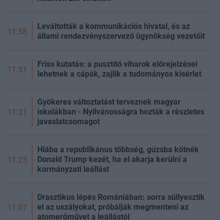
Leváltották a kommunikációs hivatal, és az
11:58
állami rendezvényszervező ügynökség vezetőit
Friss kutatás: a pusztító viharok előrejelzései
11:51
lehetnek a cápák, zajlik a tudományos kísérlet
Gyökeres változtatást terveznek magyar
iskolákban - Nyilvánosságra hozták a részletes
11:31
javaslatcsomagot
Hiába a republikánus többség, gúzsba kötnék
Donald Trump kezét, ha el akarja kerülni a
11:23
kormányzati leállást
Drasztikus lépés Romániában: sorra süllyesztik
el az uszályokat, próbálják megmenteni az
11:07
atomerőművet a leállástól