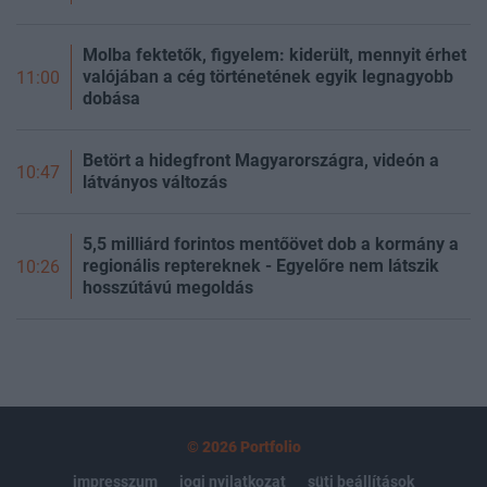
Molba fektetők, figyelem: kiderült, mennyit érhet
valójában a cég történetének egyik legnagyobb
11:00
dobása
Betört a hidegfront Magyarországra, videón a
10:47
látványos változás
5,5 milliárd forintos mentőövet dob a kormány a
regionális reptereknek - Egyelőre nem látszik
10:26
hosszútávú megoldás
© 2026 Portfolio
impresszum
jogi nyilatkozat
süti beállítások