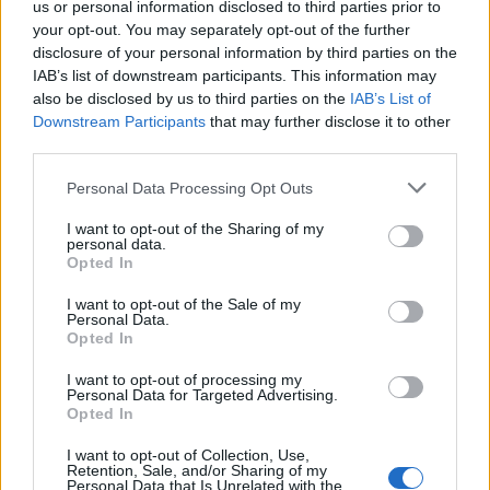
us or personal information disclosed to third parties prior to
15:02
OTP részvényesek ide!
your opt-out. You may separately opt-out of the further
disclosure of your personal information by third parties on the
15:02
ORBÁN TAKARODJ !!!
IAB’s list of downstream participants. This information may
14:59
MOLly tulajok topikja
also be disclosed by us to third parties on the
IAB’s List of
Downstream Participants
that may further disclose it to other
14:55
Ezüst
third parties.
14:54
Magyar Állampapír tulajok
14:52
OROSZ-UKRÁN háború
Personal Data Processing Opt Outs
14:40
Financial Forecasts
I want to opt-out of the Sharing of my
personal data.
14:36
4IG részvény
Opted In
14:28
Lakás/Ingatlan árak topik
I want to opt-out of the Sale of my
14:03
Klímakamu
Personal Data.
Opted In
14:02
Toka Club/Labanc/Laruska/Vica71/Nacky/Bpali/Oldrider/Josefernando/Mcbull/Kawaszabi
13:52
Eurós részvények vitasarok
I want to opt-out of processing my
Personal Data for Targeted Advertising.
13:50
Mtelekom
Opted In
13:40
EUR/HUF
I want to opt-out of Collection, Use,
Retention, Sale, and/or Sharing of my
13:36
Köztársasági elnök kerestetik
Personal Data that Is Unrelated with the