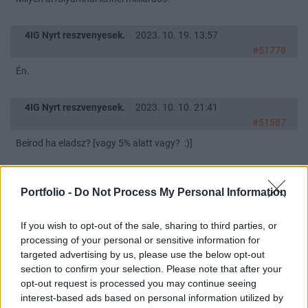
4IG Nyrt reszvenyesek.
2023. 10. 19. 13:57
#51778
Én.
4IG Nyrt reszvenyesek.
2023. 10. 10. 21:41
#51587
Beírod ha eladsz? [vagy 5% alatt vagy? :)]
4IG Nyrt reszvenyesek.
2023. 10. 10. 21:33
Portfolio -
Do Not Process My Personal Information
#51586
Akkor talán igazam lesz a 900-as tippel. 1 hónapon belül, innentől.
If you wish to opt-out of the sale, sharing to third parties, or
processing of your personal or sensitive information for
4IG Nyrt reszvenyesek.
2023. 10. 10. 14:26
targeted advertising by us, please use the below opt-out
#51583
section to confirm your selection. Please note that after your
opt-out request is processed you may continue seeing
Nyerőben vagy, add el. :)
interest-based ads based on personal information utilized by
LEGFRISSEBB TOPIKOK
ÖSSZES TOPIK