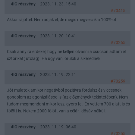
4IG részvény
2023. 11. 23. 15:40
#70415
Akkor rájöttél. Nem adják el, de mégis megveszik a 100%-ot
4IG részvény
2023. 11. 20. 10:41
#70265
Csak annyira érdekel, hogy ne kelljen olvasni a csúcson adtam el
sztorikat( utólag). Ha úgy van, örülök a sikerednek.
4IG részvény
2023. 11. 19. 22:11
#70259
Jót mulatok amikor negatívból pozitívra fordulsz és viccesnek
gondolom az agonizálásod is (az előzmények tekintetében). Nem
tudom megmondani mikor lesz, gyors fel. Én vettem 700 alatt is és
fölött is. Nekem 2000 fölött van a célár, idősáv nélkül.
4IG részvény
2023. 11. 19. 06:40
#70255