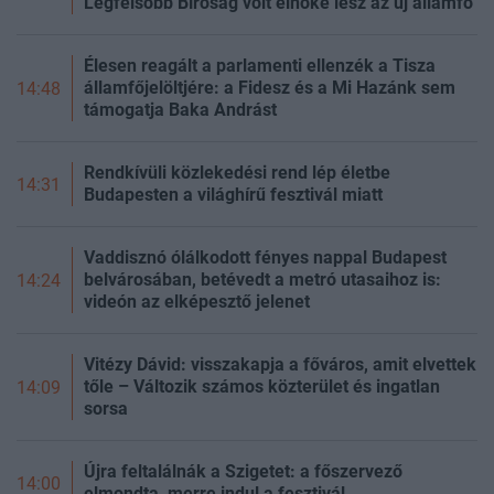
Legfelsőbb Bíróság volt elnöke lesz az új államfő
Élesen reagált a parlamenti ellenzék a Tisza
államfőjelöltjére: a Fidesz és a Mi Hazánk sem
14:48
támogatja Baka Andrást
Rendkívüli közlekedési rend lép életbe
14:31
Budapesten a világhírű fesztivál miatt
Vaddisznó ólálkodott fényes nappal Budapest
belvárosában, betévedt a metró utasaihoz is:
14:24
videón az elképesztő jelenet
Vitézy Dávid: visszakapja a főváros, amit elvettek
tőle – Változik számos közterület és ingatlan
14:09
sorsa
Újra feltalálnák a Szigetet: a főszervező
14:00
elmondta, merre indul a fesztivál