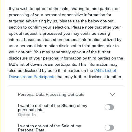
08:49
Richter topik
If you wish to opt-out of the sale, sharing to third parties, or
processing of your personal or sensitive information for
08:41
*Shortosok klubja*
targeted advertising by us, please use the below opt-out
07:58
Financial Forecasts
section to confirm your selection. Please note that after your
07:46
Ezüst
opt-out request is processed you may continue seeing
interest-based ads based on personal information utilized by
05:04
Opus real.
us or personal information disclosed to third parties prior to
00:23
Trump 2.0
your opt-out. You may separately opt-out of the further
disclosure of your personal information by third parties on the
21:59
Akkocska
IAB’s list of downstream participants. This information may
20:42
Akko fórum
also be disclosed by us to third parties on the
IAB’s List of
20:03
EURHUF és minden más
Downstream Participants
that may further disclose it to other
third parties.
20:00
Wizz Air részvényesek topikja
17:55
PANNERGY - moderalt
Personal Data Processing Opt Outs
17:35
Waberers
I want to opt-out of the Sharing of my
17:16
USA - Irán háború
personal data.
Opted In
17:12
Appeninn topik
I want to opt-out of the Sale of my
17:09
Köztársasági elnök kerestetik
Personal Data.