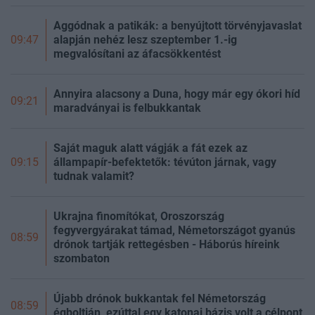
Aggódnak a patikák: a benyújtott törvényjavaslat
alapján nehéz lesz szeptember 1.-ig
09:47
megvalósítani az áfacsökkentést
Annyira alacsony a Duna, hogy már egy ókori híd
09:21
maradványai is felbukkantak
Saját maguk alatt vágják a fát ezek az
állampapír-befektetők: tévúton járnak, vagy
09:15
tudnak valamit?
Ukrajna finomítókat, Oroszország
fegyvergyárakat támad, Németországot gyanús
08:59
drónok tartják rettegésben - Háborús híreink
szombaton
Újabb drónok bukkantak fel Németország
08:59
égboltján, ezúttal egy katonai bázis volt a célpont