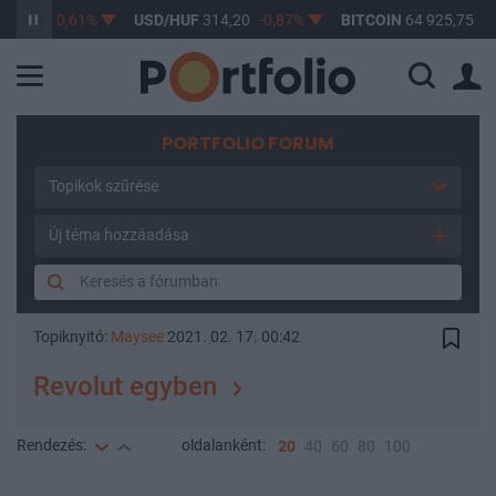
3,17
-0,61%
USD/HUF
314,20
-0,87%
BITCOIN
64 925,75
0,0
PORTFOLIO FORUM
Topikok szűrése
Új téma hozzáadása
Topiknyitó:
Maysee
2021. 02. 17. 00:42
Revolut egyben
Rendezés:
oldalanként:
20
40
60
80
100