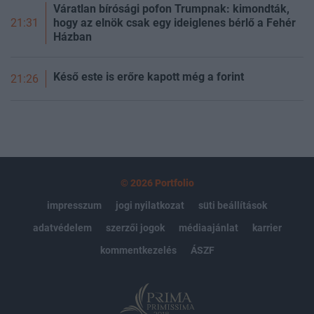
Váratlan bírósági pofon Trumpnak: kimondták,
hogy az elnök csak egy ideiglenes bérlő a Fehér
21:31
Házban
Késő este is erőre kapott még a forint
21:26
© 2026 Portfolio
impresszum
jogi nyilatkozat
süti beállítások
adatvédelem
szerzői jogok
médiaajánlat
karrier
kommentkezelés
ÁSZF