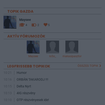
TOPIK GAZDA
Maysee
4
2
5
AKTÍV FÓRUMOZÓK
Maysee
lo5o_
makasipasztor
LEGFRISSEBB TOPIKOK
ÖSSZES TOPIK
10:21
Humor
10:16
ORBÁN TAKARODJ !!!
10:15
Delta Nyrt
10:13
4IG részvény
10:10
OTP részvényesek ide!