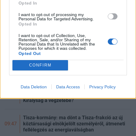
Opted In
17:08
Appeninn real
16:53
ÉPDUFERR Nyrt.
I want to opt-out of processing my
Personal Data for Targeted Advertising.
16:50
VERTIKAL Group Nyrt.
Opted In
16:43
USA részvények vitasarok
I want to opt-out of Collection, Use,
Retention, Sale, and/or Sharing of my
Personal Data that Is Unrelated with the
FRISS HÍREK
TOVÁBBI HÍREK
Purposes for which it was collected.
Opted Out
Egyre több jel mutat azonos irányba: az Egyesült
Államok fegyvertesztje okozhatta a saját
10:17
CONFIRM
gépének elvesztését
Data Deletion
Data Access
Privacy Policy
Mohács 500: Középhatalmi státuszból
végvárország – Hogyan sodródott a Magyar
10:00
Királyság a végzetébe?
Tisza-kormány: ma dönt a Tisza-frakció az új
köztársasági elnökjelölt személyéről, átmeneti
09:47
fellélegzés az energiaválságban