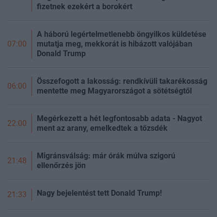
fizetnek ezekért a borokért
A háború legértelmetlenebb öngyilkos küldetése
mutatja meg, mekkorát is hibázott valójában
07:00
Donald Trump
Összefogott a lakosság: rendkívüli takarékosság
06:00
mentette meg Magyarországot a sötétségtől
Megérkezett a hét legfontosabb adata - Nagyot
22:00
ment az arany, emelkedtek a tőzsdék
Migránsválság: már órák múlva szigorú
21:48
ellenőrzés jön
Nagy bejelentést tett Donald Trump!
21:33