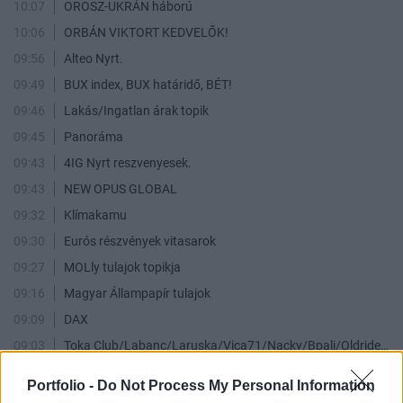
10:07
OROSZ-UKRÁN háború
10:06
ORBÁN VIKTORT KEDVELŐK!
09:56
Alteo Nyrt.
09:49
BUX index, BUX határidő, BÉT!
09:46
Lakás/Ingatlan árak topik
09:45
Panoráma
09:43
4IG Nyrt reszvenyesek.
09:43
NEW OPUS GLOBAL
09:32
Klímakamu
09:30
Eurós részvények vitasarok
09:27
MOLly tulajok topikja
09:16
Magyar Állampapír tulajok
09:09
DAX
09:03
Toka Club/Labanc/Laruska/Vica71/Nacky/Bpali/Oldrider/Josefernando/Mcbull/Kawaszabi
09:00
Mtelekom
Portfolio -
Do Not Process My Personal Information
08:59
Orosz - Ukrán háború - trollmentes topik