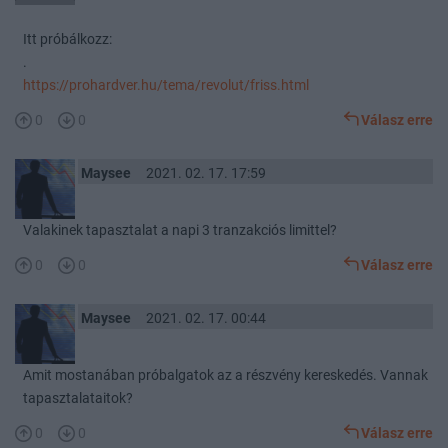
Itt próbálkozz:
.
https://prohardver.hu/tema/revolut/friss.html
0
0
Válasz erre
Maysee
2021. 02. 17. 17:59
Valakinek tapasztalat a napi 3 tranzakciós limittel?
0
0
Válasz erre
Maysee
2021. 02. 17. 00:44
Amit mostanában próbalgatok az a részvény kereskedés. Vannak
tapasztalataitok?
0
0
Válasz erre