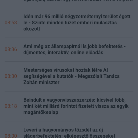
Idén már 96 millió négyzetméternyi terület égett
le - Szinte minden tüzet emberi mulasztás
08:53
okozott
Ami még az állampapírnál is jobb befektetés -
08:36
díjmentes, interaktív, online előadás
Mesterséges vírusokat hoztak létre AI
segítségével a kutatók - Megszólalt Tanács
08:30
Zoltán miniszter
Beindult a vagyonvisszaszerzés: kicsivel több,
mint két milliárd forintot fizetett vissza az egyik
08:18
magántőkealap
Leveri a hagyományos tőzsdét az új
slágerbefektetés: elképesztő összegeket
08:00