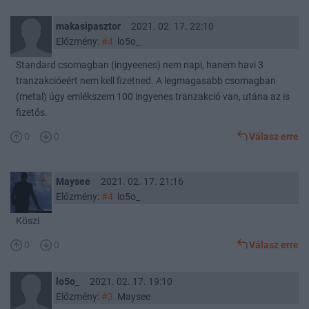
makasipasztor
2021. 02. 17. 22:10
Előzmény:
#4
lo5o_
Standard csomagban (ingyeenes) nem napi, hanem havi 3
tranzakcióeért nem kell fizetned. A legmagasabb csomagban
(metal) úgy emlékszem 100 ingyenes tranzakció van, utána az is
fizetős.
0
0
Válasz erre
Maysee
2021. 02. 17. 21:16
Előzmény:
#4
lo5o_
Köszi
0
0
Válasz erre
lo5o_
2021. 02. 17. 19:10
Előzmény:
#3
Maysee