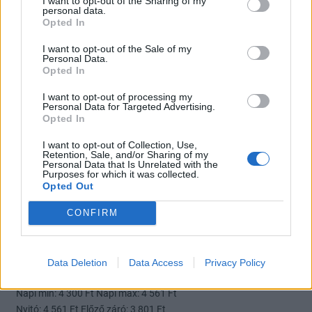
I want to opt-out of the Sharing of my
personal data.
exmnbs1
2010. 12. 10. 09:39
Opted In
Előzmény:
#127
exmnbs1
I want to opt-out of the Sale of my
Cég Aj. Vétel
Personal Data.
2010.12.10. 09:25:07
Opted In
1 1 203 db 4 310 Ft
I want to opt-out of processing my
1 1 10 db 4 150 Ft
Personal Data for Targeted Advertising.
1 1 12 db 4 000 Ft
Opted In
1 1 70 db 3 900 Ft
I want to opt-out of Collection, Use,
2 2 28 db 3 860 Ft
Retention, Sale, and/or Sharing of my
Personal Data that Is Unrelated with the
Eladás Cég Aj.
Purposes for which it was collected.
2010.12.10. 09:33:26
Opted Out
4 561 Ft 91 db 1 1
4 750 Ft 100 db 1 1
CONFIRM
6 770 Ft 20 db 1 1
20 000 Ft 5 db 1 1
1 000 000 Ft 15 db 1 1
Data Deletion
Data Access
Privacy Policy
Napi min: 4 300 Ft Napi max: 4 561 Ft
Nyitó: 4 561 Ft Előző záró: 3 801 Ft