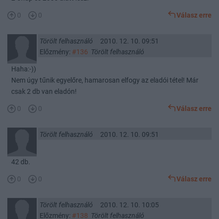
0
0
Válasz erre
Törölt felhasználó
2010. 12. 10. 09:51
Előzmény:
#136
Törölt felhasználó
Haha:-))
Nem úgy tűnik egyelőre, hamarosan elfogy az eladói tétel! Már
csak 2 db van eladón!
0
0
Válasz erre
Törölt felhasználó
2010. 12. 10. 09:51
42 db.
0
0
Válasz erre
Törölt felhasználó
2010. 12. 10. 10:05
Előzmény:
#138
Törölt felhasználó