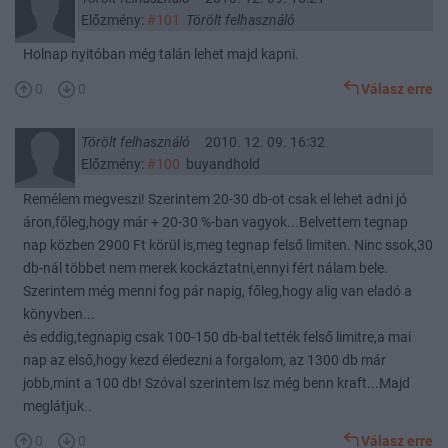
Előzmény:
#101
Törölt felhasználó
Holnap nyitóban még talán lehet majd kapni.
0
0
Válasz erre
Törölt felhasználó
2010. 12. 09. 16:32
Előzmény:
#100
buyandhold
Remélem megveszi! Szerintem 20-30 db-ot csak el lehet adni jó
áron,főleg,hogy már + 20-30 %-ban vagyok...Belvettem tegnap
nap közben 2900 Ft körül is,meg tegnap felső limiten. Ninc ssok,30
db-nál többet nem merek kockáztatni,ennyi fért nálam bele.
Szerintem még menni fog pár napig, főleg,hogy alig van eladó a
könyvben...
és eddig,tegnapig csak 100-150 db-bal tették felső limitre,a mai
nap az első,hogy kezd éledezni a forgalom, az 1300 db már
jobb,mint a 100 db! Szóval szerintem lsz még benn kraft...Majd
meglátjuk..
0
0
Válasz erre