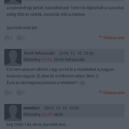
a hybridnél így jártak, kaszáltak pár 10m-t és lejáratták a cuccukat
eddig 500-at védték, mostmár 450 is képben
gyorsuló esés jön
0
0
Válasz erre
Törölt felhasználó
2010. 12. 10. 10:36
Előzmény:
#145
Törölt felhasználó
Ezt nem akarom elhinni.Légy szi írd le a részleteket is,nagyon
kiváncsi vagyok. ÉLehet én is felhívom akkor őket:-))
És ki az aki megveszi,kiveszi a tételeket? :-)))
0
0
Válasz erre
exmnbs1
2010. 12. 10. 10:36
Előzmény:
#146
sly36
keg 2000-144, de ez durvább lesz....