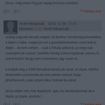
Szvsz. még menni fog pár napig,irtó kicsi a közkéz!
0
0
Válasz erre
Törölt felhasználó
2010. 12. 09. 17:15
Előzmény:
#103
Törölt felhasználó
utólag vagyunk okosak megint, de ilyenkor verném legszívesebben
a fejem a falba. megint jó volt a gondolatmenetem, venni kell az
elején... és nem vettem... csak a főtulaj adhat el, az meg csak
csepegtet pár százat. bedőlök mindig a lehurrogóknak. persze, ki
szeret bukni? de így nem is kerestem, egy vasat se.
a tulajok meg a 259K-ból adhatnának pár ezret. ez olyan, mintha
elmennénk a kaszinóba de nem adnak zsetont, hogy
játszhassunk, csak várjuk mikor dobnak be párat.
aki az elején vett, már duplázott. igaz, kis darabszámmal, de a
dupla, az dupla. gratula :)
0
0
Válasz erre