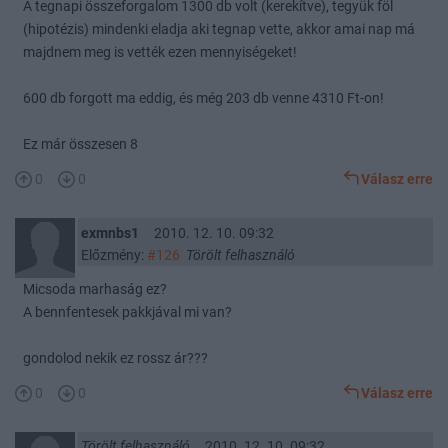
A tegnapi összeforgalom 1300 db volt (kerekítve), tegyük föl
(hipotézis) mindenki eladja aki tegnap vette, akkor amai nap má
majdnem meg is vették ezen mennyiségeket!
600 db forgott ma eddig, és még 203 db venne 4310 Ft-on!
Ez már összesen 8
0
0
Válasz erre
exmnbs1
2010. 12. 10. 09:32
Előzmény:
#126
Törölt felhasználó
Micsoda marhaság ez?
A bennfentesek pakkjával mi van?
gondolod nekik ez rossz ár???
0
0
Válasz erre
Törölt felhasználó
2010. 12. 10. 09:32