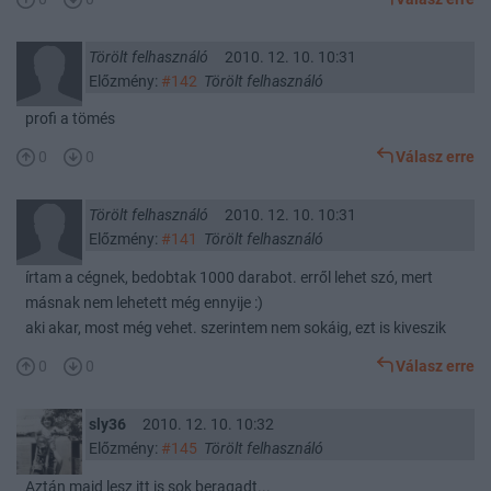
Törölt felhasználó
2010. 12. 10. 10:31
Előzmény:
#142
Törölt felhasználó
profi a tömés
0
0
Válasz erre
Törölt felhasználó
2010. 12. 10. 10:31
Előzmény:
#141
Törölt felhasználó
írtam a cégnek, bedobtak 1000 darabot. erről lehet szó, mert
másnak nem lehetett még ennyije :)
aki akar, most még vehet. szerintem nem sokáig, ezt is kiveszik
0
0
Válasz erre
sly36
2010. 12. 10. 10:32
Előzmény:
#145
Törölt felhasználó
Aztán majd lesz itt is sok beragadt...