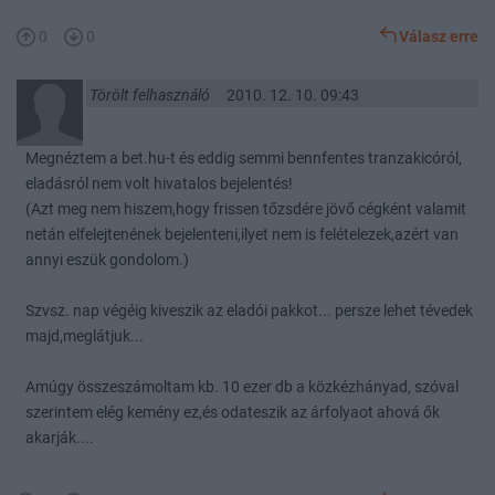
0
0
Válasz erre
Törölt felhasználó
2010. 12. 10. 09:43
Megnéztem a bet.hu-t és eddig semmi bennfentes tranzakicóról,
eladásról nem volt hivatalos bejelentés!
(Azt meg nem hiszem,hogy frissen tőzsdére jövő cégként valamit
netán elfelejtenének bejelenteni,ilyet nem is felételezek,azért van
annyi eszük gondolom.)
Szvsz. nap végéig kiveszik az eladói pakkot... persze lehet tévedek
majd,meglátjuk...
Amúgy összeszámoltam kb. 10 ezer db a közkézhányad, szóval
szerintem elég kemény ez,és odateszik az árfolyaot ahová ők
akarják....