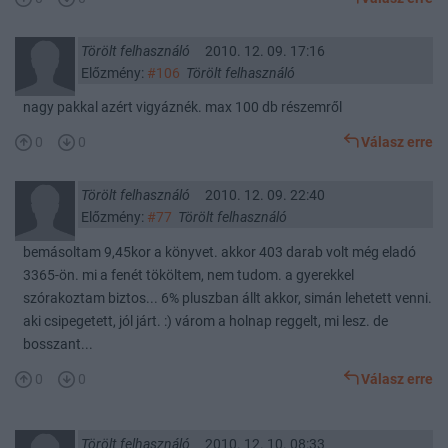
Törölt felhasználó
2010. 12. 09. 17:16
Előzmény:
#106
Törölt felhasználó
nagy pakkal azért vigyáznék. max 100 db részemről
0
0
Válasz erre
Törölt felhasználó
2010. 12. 09. 22:40
Előzmény:
#77
Törölt felhasználó
bemásoltam 9,45kor a könyvet. akkor 403 darab volt még eladó
3365-ön. mi a fenét tököltem, nem tudom. a gyerekkel
szórakoztam biztos... 6% pluszban állt akkor, simán lehetett venni.
aki csipegetett, jól járt. :) várom a holnap reggelt, mi lesz. de
bosszant...
0
0
Válasz erre
Törölt felhasználó
2010. 12. 10. 08:33