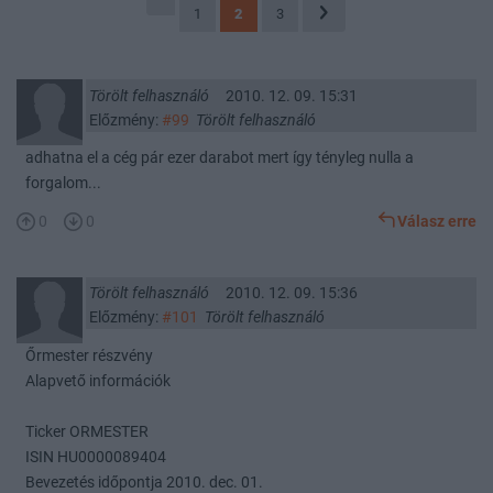
1
2
3
Törölt felhasználó
2010. 12. 09. 15:31
Előzmény:
#99
Törölt felhasználó
adhatna el a cég pár ezer darabot mert így tényleg nulla a
forgalom...
0
0
Válasz erre
Törölt felhasználó
2010. 12. 09. 15:36
Előzmény:
#101
Törölt felhasználó
Őrmester részvény
Alapvető információk
Ticker ORMESTER
ISIN HU0000089404
Bevezetés időpontja 2010. dec. 01.