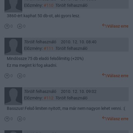
Előzmény:
#110
Törölt felhasználó
3860-ért kaphat 50 db-ot, aki gyors lesz.
0
0
Válasz erre
Törölt felhasználó
2010. 12. 10. 08:40
Előzmény:
#111
Törölt felhasználó
Mindössze 75 db eladó felsőlimitig (+20%)
Ez ma megint ki fog akadni.
0
0
Válasz erre
Törölt felhasználó
2010. 12. 10. 09:02
Előzmény:
#112
Törölt felhasználó
Basszus! Felső limiten nyitott, ma már nem nagyon lehet venni. :(
0
0
Válasz erre