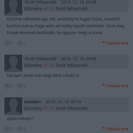
Törölt felhasználó
2010. 12. 10. 09:08
Előzmény:
#115
Törölt felhasználó
Kitűztek vélhetően egy célt, ameddig fel fogják húzni. Innentől
kezdve csak az fogja adni, aki eddig kapott szerintem. Azok meg
hülyék lennének bedobálni, ha egyszer megy a vonat.
0
0
Válasz erre
Törölt felhasználó
2010. 12. 10. 09:08
Előzmény:
#114
Törölt felhasználó
hát igen, innen már nagy lehet a bukó is.
0
0
Válasz erre
exmnbs1
2010. 12. 10. 09:10
Előzmény:
#113
Törölt felhasználó
újabb tolvajrv?
0
0
Válasz erre