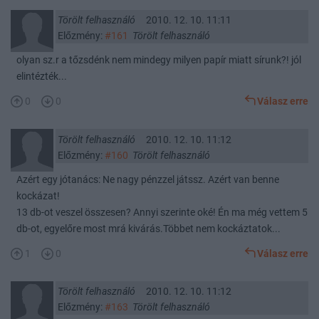
Törölt felhasználó
2010. 12. 10. 11:11
Előzmény:
#161
Törölt felhasználó
olyan sz.r a tőzsdénk nem mindegy milyen papír miatt sírunk?! jól
elintézték...
0
0
Válasz erre
Törölt felhasználó
2010. 12. 10. 11:12
Előzmény:
#160
Törölt felhasználó
Azért egy jótanács: Ne nagy pénzzel játssz. Azért van benne
kockázat!
13 db-ot veszel összesen? Annyi szerinte oké! Én ma még vettem 5
db-ot, egyelőre most mrá kivárás.Többet nem kockáztatok...
1
0
Válasz erre
Törölt felhasználó
2010. 12. 10. 11:12
Előzmény:
#163
Törölt felhasználó