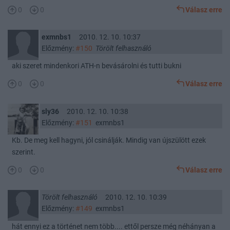
0
0
Válasz erre
exmnbs1
2010. 12. 10. 10:37
Előzmény:
#150
Törölt felhasználó
aki szeret mindenkori ATH-n bevásárolni és tutti bukni
0
0
Válasz erre
sly36
2010. 12. 10. 10:38
Előzmény:
#151
exmnbs1
Kb. De meg kell hagyni, jól csinálják. Mindig van újszülött ezek
szerint.
0
0
Válasz erre
Törölt felhasználó
2010. 12. 10. 10:39
Előzmény:
#149
exmnbs1
hát ennyi ez a történet nem több.... ettől persze még néhányan a