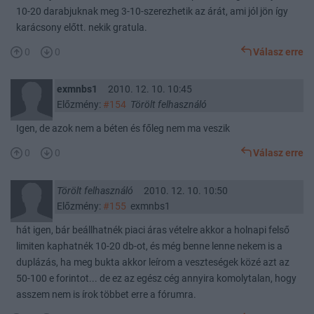
10-20 darabjuknak meg 3-10-szerezhetik az árát, ami jól jön így
karácsony előtt. nekik gratula.
0
0
Válasz erre
exmnbs1
2010. 12. 10. 10:45
Előzmény:
#154
Törölt felhasználó
Igen, de azok nem a béten és főleg nem ma veszik
0
0
Válasz erre
Törölt felhasználó
2010. 12. 10. 10:50
Előzmény:
#155
exmnbs1
hát igen, bár beállhatnék piaci áras vételre akkor a holnapi felső
limiten kaphatnék 10-20 db-ot, és még benne lenne nekem is a
duplázás, ha meg bukta akkor leírom a veszteségek közé azt az
50-100 e forintot... de ez az egész cég annyira komolytalan, hogy
asszem nem is írok többet erre a fórumra.