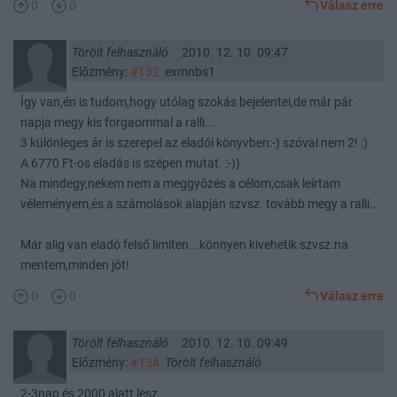
0
0
Válasz erre
Törölt felhasználó
2010. 12. 10. 09:47
Előzmény:
#132
exmnbs1
Így van,én is tudom,hogy utólag szokás bejelentei,de már pár
napja megy kis forgaommal a ralli...
3 különleges ár is szerepel az eladói könyvben:-) szóval nem 2! :)
A 6770 Ft-os eladás is szépen mutat. :-))
Na mindegy,nekem nem a meggyőzés a célom,csak leírtam
véleményem,és a számolások alapján szvsz. tovább megy a ralli..
Már alig van eladó felső limiten...könnyen kivehetik szvsz.na
mentem,minden jót!
0
0
Válasz erre
Törölt felhasználó
2010. 12. 10. 09:49
Előzmény:
#134
Törölt felhasználó
2-3nap és 2000 alatt lesz.