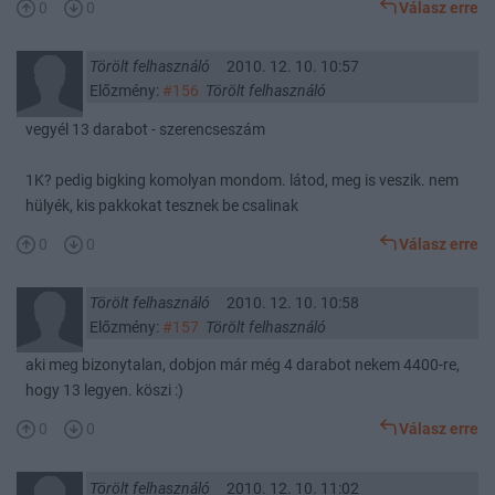
0
0
Válasz erre
Törölt felhasználó
2010. 12. 10. 10:57
Előzmény:
#156
Törölt felhasználó
vegyél 13 darabot - szerencseszám
1K? pedig bigking komolyan mondom. látod, meg is veszik. nem
hülyék, kis pakkokat tesznek be csalinak
0
0
Válasz erre
Törölt felhasználó
2010. 12. 10. 10:58
Előzmény:
#157
Törölt felhasználó
aki meg bizonytalan, dobjon már még 4 darabot nekem 4400-re,
hogy 13 legyen. köszi :)
0
0
Válasz erre
Törölt felhasználó
2010. 12. 10. 11:02