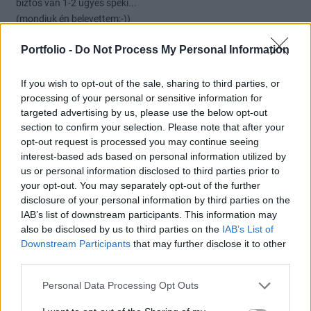
biztos van 1-2 ügyes speki...
(mondjuk én belevettem:-))
0
0
Válasz erre
Portfolio -
Do Not Process My Personal Information
Törölt felhasználó
2010. 12. 10. 09:37
If you wish to opt-out of the sale, sharing to third parties, or
processing of your personal or sensitive information for
targeted advertising by us, please use the below opt-out
szóval egy kis matek,számolás kell ide,és eddig bennfentes
section to confirm your selection. Please note that after your
eladásról sem volt bejelentés szerencsére :-)
opt-out request is processed you may continue seeing
interest-based ads based on personal information utilized by
Fiygelitek a könyvet! Na ezt mondom!
us or personal information disclosed to third parties prior to
Az lesz,ami ők akarnak!
your opt-out. You may separately opt-out of the further
Durva nagyon!
disclosure of your personal information by third parties on the
IAB’s list of downstream participants. This information may
also be disclosed by us to third parties on the
IAB’s List of
Eladó 20 000 Dt-on és 1 000 000 Ft-on is!
Downstream Participants
that may further disclose it to other
Egyértelmű szmomra szvsz. ebből,hogy főleg ők alakakítjk az
third parties.
eseményeket!
Personal Data Processing Opt Outs
0
0
Válasz erre