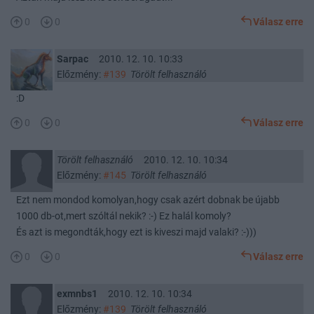
0
0
Válasz erre
Sarpac
2010. 12. 10. 10:33
Előzmény:
#139
Törölt felhasználó
:D
0
0
Válasz erre
Törölt felhasználó
2010. 12. 10. 10:34
Előzmény:
#145
Törölt felhasználó
Ezt nem mondod komolyan,hogy csak azért dobnak be újabb
1000 db-ot,mert szóltál nekik? :-) Ez halál komoly?
És azt is megondták,hogy ezt is kiveszi majd valaki? :-)))
0
0
Válasz erre
exmnbs1
2010. 12. 10. 10:34
Előzmény:
#139
Törölt felhasználó