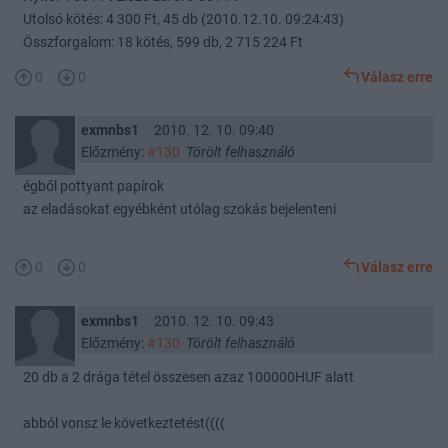
Utolsó kötés: 4 300 Ft, 45 db (2010.12.10. 09:24:43)
Összforgalom: 18 kötés, 599 db, 2 715 224 Ft
0
0
Válasz erre
exmnbs1
2010. 12. 10. 09:40
Előzmény:
#130
Törölt felhasználó
égből pottyant papírok
az eladásokat egyébként utólag szokás bejelenteni
0
0
Válasz erre
exmnbs1
2010. 12. 10. 09:43
Előzmény:
#130
Törölt felhasználó
20 db a 2 drága tétel összesen azaz 100000HUF alatt
abból vonsz le következtetést((((