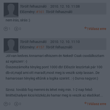
Törölt felhasználó
2010. 12. 10. 11:08
Előzmény:
#161
Törölt felhasználó
nem írás, sírás :)
1
0
Válasz erre
Törölt felhasználó
2010. 12. 10. 11:10
Előzmény:
#157
Törölt felhasználó
Jól van kedves Annamari elhiszem én Neked! Csak csodálkoztam
az egészen! :-)
Összeszámolta tényleg pont 1000 db! Először leszórtak pár 100
db-ot,majd ami ott maradt,most meg is veszik szép lassan..De
hamarosan tényleg eltűnik a logika szerint. :-) Durva nagyon:)
Szvsz. tovább fog memmi és lehet még min. 1-2 nap felső
limittel,hailyen kicsi közkéz,és hamar meg is veszik az eladókat...
0
0
Válasz erre