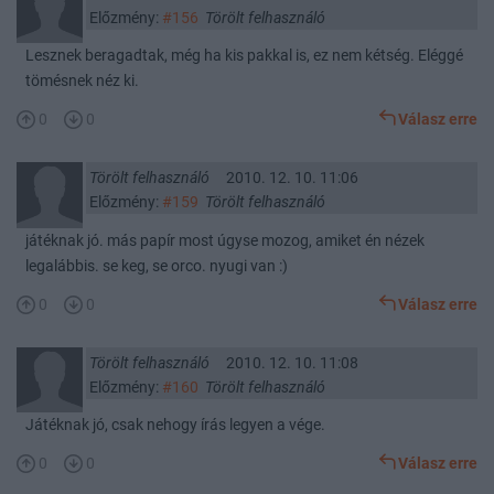
Előzmény:
#156
Törölt felhasználó
Lesznek beragadtak, még ha kis pakkal is, ez nem kétség. Eléggé
tömésnek néz ki.
0
0
Válasz erre
Törölt felhasználó
2010. 12. 10. 11:06
Előzmény:
#159
Törölt felhasználó
játéknak jó. más papír most úgyse mozog, amiket én nézek
legalábbis. se keg, se orco. nyugi van :)
0
0
Válasz erre
Törölt felhasználó
2010. 12. 10. 11:08
Előzmény:
#160
Törölt felhasználó
Játéknak jó, csak nehogy írás legyen a vége.
0
0
Válasz erre