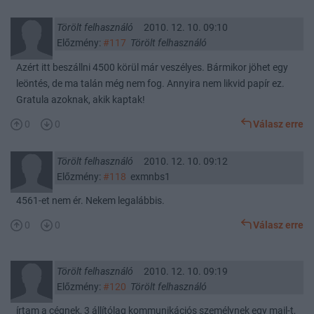
Törölt felhasználó
2010. 12. 10. 09:10
Előzmény:
#117
Törölt felhasználó
Azért itt beszállni 4500 körül már veszélyes. Bármikor jöhet egy
leöntés, de ma talán még nem fog. Annyira nem likvid papír ez.
Gratula azoknak, akik kaptak!
0
0
Válasz erre
Törölt felhasználó
2010. 12. 10. 09:12
Előzmény:
#118
exmnbs1
4561-et nem ér. Nekem legalábbis.
0
0
Válasz erre
Törölt felhasználó
2010. 12. 10. 09:19
Előzmény:
#120
Törölt felhasználó
írtam a cégnek, 3 állítólag kommunikációs személynek egy mail-t,