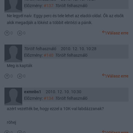
Előzmény:
#137
Törölt felhasználó
Ne legyél naív. Eggy perc és tele lehet az eladói oldal. Ők az elsők
akik megadják a lökést a többit elintézi a pánik.
0
0
Válasz erre
Törölt felhasználó
2010. 12. 10. 10:28
Előzmény:
#140
Törölt felhasználó
Meg is kapták
0
0
Válasz erre
exmnbs1
2010. 12. 10. 10:30
Előzmény:
#134
Törölt felhasználó
azért vezették be, hogy ezzel a 10K-val labdázzanak?
röhej
0
0
Válasz erre