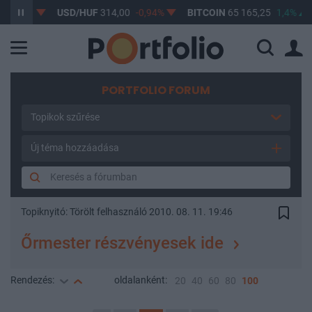
,6%
USD/HUF
314,00
-0,94%
BITCOIN
65 165,25
1,4%
BU
PORTFOLIO FORUM
Topikok szűrése
Új téma hozzáadása
Topiknyitó:
Törölt felhasználó
2010. 08. 11. 19:46
Őrmester részvényesek ide
Rendezés:
oldalanként:
20
40
60
80
100