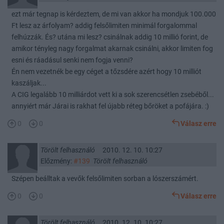
ezt már tegnap is kérdeztem, de mi van akkor ha mondjuk 100.000
Ft lesz az árfolyam? addig felsőlimiten minimál forgalommal
felhúzzák. És? utána mi lesz? csinálnak addig 10 millió forint, de
amikor tényleg nagy forgalmat akarnak csinálni, akkor limiten fog
esni és ráadásul senki nem fogja venni?
Én nem vezetnék be egy céget a tőzsdére azért hogy 10 milliót
kaszáljak...
A CIG legalább 10 milliárdot vett ki a sok szerencsétlen zsebéből...
annyiért már Járai is rakhat fel újabb réteg bőröket a pofájára. :)
0
0
Válasz erre
Törölt felhasználó
2010. 12. 10. 10:27
Előzmény:
#139
Törölt felhasználó
Szépen beálltak a vevők felsőlimiten sorban a lószerszámért.
0
0
Válasz erre
Törölt felhasználó
2010. 12. 10. 10:27