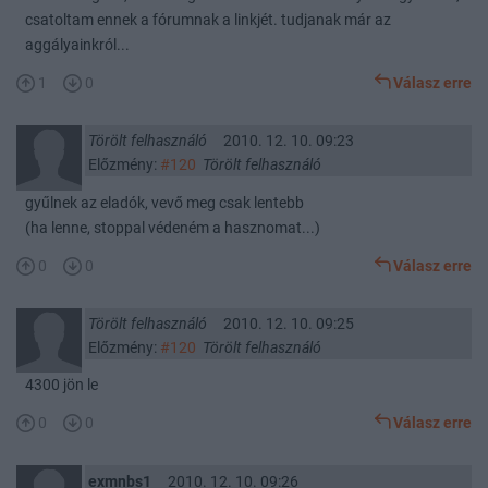
csatoltam ennek a fórumnak a linkjét. tudjanak már az
aggályainkról...
1
0
Válasz erre
Törölt felhasználó
2010. 12. 10. 09:23
Előzmény:
#120
Törölt felhasználó
gyűlnek az eladók, vevő meg csak lentebb
(ha lenne, stoppal védeném a hasznomat...)
0
0
Válasz erre
Törölt felhasználó
2010. 12. 10. 09:25
Előzmény:
#120
Törölt felhasználó
4300 jön le
0
0
Válasz erre
exmnbs1
2010. 12. 10. 09:26