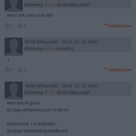
Előzmény:
#123
Törölt felhasználó
ennyi volt, irány ezer alá?
0
0
Válasz erre
Törölt felhasználó
2010. 12. 10. 09:27
Előzmény:
#124
exmnbs1
:)
0
0
Válasz erre
Törölt felhasználó
2010. 12. 10. 09:31
Előzmény:
#125
Törölt felhasználó
Nem lesz itt gond.
Én még vettem hozzá 5-10 db-ot!
Biztosd volt 1-2 realizálás...
De józan ésszel kell gondolkozni!