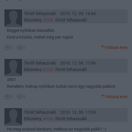
Törölt felhasználó
2010. 12. 09. 16:44
Előzmény:
#104
Törölt felhasználó
Reggel nyitóban beszállok.
Kicsi a közkéz, mehet még pár napot.
0
0
Válasz erre
Törölt felhasználó
2010. 12. 09. 17:06
Előzmény:
#105
Törölt felhasználó
3801
Remélem, holnap nyitóban tudok venni egy nagyobb pakkot.
0
0
Válasz erre
Törölt felhasználó
2010. 12. 09. 17:09
Előzmény:
#106
Törölt felhasználó
Ha meg szabad kérdezni, mekkoa az nagyobb pakk? :-)