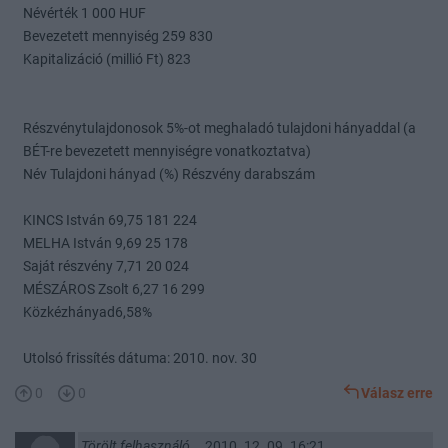
Névérték 1 000 HUF
Bevezetett mennyiség 259 830
Kapitalizáció (millió Ft) 823
Részvénytulajdonosok 5%-ot meghaladó tulajdoni hányaddal (a
BÉT-re bevezetett mennyiségre vonatkoztatva)
Név Tulajdoni hányad (%) Részvény darabszám
KINCS István 69,75 181 224
MELHA István 9,69 25 178
Saját részvény 7,71 20 024
MÉSZÁROS Zsolt 6,27 16 299
Közkézhányad6,58%
Utolsó frissítés dátuma: 2010. nov. 30
0
0
Válasz erre
Törölt felhasználó
2010. 12. 09. 16:21