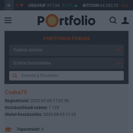
-0,04%
USD/HUF
317,04
0,02%
BITCOIN
64 282,53
-0,49%
PORTFOLIO FORUM
Topikok szűrése
Új téma hozzáadása
Csaba75
Regisztráció:
2022-07-05 17:07:59
Hozzászólások száma:
1 129
Utolsó hozzászólás:
2026-08-05 21:23
Tapasztalat:
3