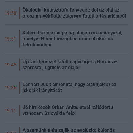
Ökológiai katasztrófa fenyeget: dől az olaj az
19:58
orosz árnyékflotta zátonyra futott óriáshajójából
Kiderült az igazság a repülőgép rakományáról,
amelyet Németországban drónnal akartak
19:51
felrobbantani
Új iráni tervezet látott napvilágot a Hormuzi-
19:45
szorosról, ugrik is az olajár
Lannert Judit elmondta, hogy alakítják át az
19:35
iskolák irányítását
Jó hírt közölt Orbán Anita: stabilizálódott a
19:11
vízhozam Szlovákia felől
A szemünk előtt zajlik az evolúció: különös