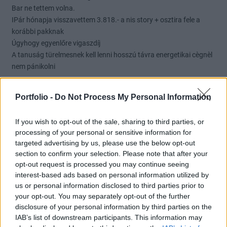
Bar ne tettem volna.
IPár hónapja visszavettem 3.818.- a nis story + osztira fele a
korábbi pakknak
Úgyhogy egyenlőre vigaszdíj
A tanuság türelmesnek kell lenni hosszú távra energetikai cègnèl
nem pánikolni
4IG Nyrt reszvenyesek.
2026. 07. 21. 10:39
Portfolio -
Do Not Process My Personal Information
#99138
Èn mèg nem szívtam ennyit egy papírral sem mint ez a fos 4ig
If you wish to opt-out of the sale, sharing to third parties, or
Teljesen èrthetetlen hogy ennyire hidegen hadja a vezetősèget ez
processing of your personal or sensitive information for
targeted advertising by us, please use the below opt-out
az árfolyam
section to confirm your selection. Please note that after your
opt-out request is processed you may continue seeing
USA részvények vitasarok
2026. 07. 16. 19:30
interest-based ads based on personal information utilized by
#2402
us or personal information disclosed to third parties prior to
your opt-out. You may separately opt-out of the further
Règen jártam erre , oracle most jó vètel sajnos kicsit magasabban
disclosure of your personal information by third parties on the
vettem.
IAB’s list of downstream participants. This information may
Supermicro masodjára szívok vele hogy a rohadás álljon bele...