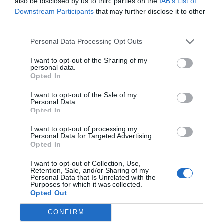
also be disclosed by us to third parties on the
IAB’s List of
Sok mas tech így is túl van fújva
Downstream Participants
that may further disclose it to other
third parties.
4IG Nyrt reszvenyesek.
2026. 07. 16. 19:26
Personal Data Processing Opt Outs
#98941
Az állam jó úton jár ha az elmúlt fèl èv átlagára alapján akrna vèteli
I want to opt-out of the Sharing of my
personal data.
ajánlatot tenni a 4ig-re....sovány vigasz de usa tech szektort is ütik
Opted In
rendesen.
Van oracle , supermicr-om hogy a fene egye meg...
I want to opt-out of the Sale of my
Personal Data.
Opted In
4IG Nyrt reszvenyesek.
2026. 07. 10. 06:56
#98510
I want to opt-out of processing my
Personal Data for Targeted Advertising.
Nèmi jó hír lehet a 4ig nek
Opted In
Úgy nèz ki Hernadit sem fogják "felaksztani' marad a helyèn
I want to opt-out of Collection, Use,
egyenlőre.
Retention, Sale, and/or Sharing of my
Personal Data that Is Unrelated with the
https://www.vg.hu/vilaggazdasag-magyar-
Purposes for which it was collected.
gazdasag/2026/07/mol-tisza-kormany-hernadi-zsolt-tisztitotuz-
Opted Out
kapitany
Nos ő szemèlye mèg közelebb volt szerintem mint Jászaiè
CONFIRM