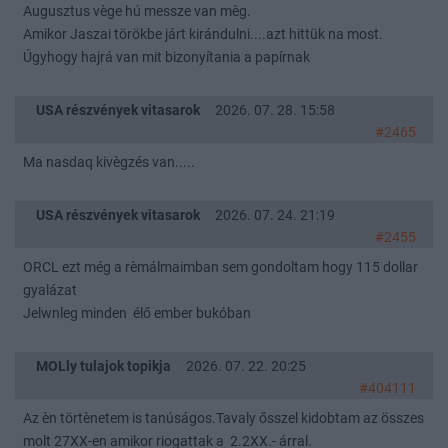
Augusztus vège hú messze van mèg.
Amikor Jaszai törökbe járt kirándulni....azt hittük na most.
Úgyhogy hajrá van mit bizonyítania a papírnak
USA részvények vitasarok
2026. 07. 28. 15:58
#2465
Ma nasdaq kivègzés van.....
USA részvények vitasarok
2026. 07. 24. 21:19
#2455
ORCL ezt még a rèmálmaimban sem gondoltam hogy 115 dollar
gyalázat
Jelwnleg minden élő ember bukóban
MOLly tulajok topikja
2026. 07. 22. 20:25
#404111
Az èn törtènetem is tanúságos.Tavaly ősszel kidobtam az összes
molt 27XX-en amikor riogattak a 2.2XX.- árral.