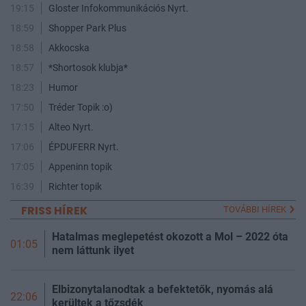
19:15
Gloster Infokommunikációs Nyrt.
18:59
Shopper Park Plus
18:58
Akkocska
18:57
*Shortosok klubja*
18:23
Humor
17:50
Tréder Topik :o)
17:15
Alteo Nyrt.
17:06
ÉPDUFERR Nyrt.
17:05
Appeninn topik
16:39
Richter topik
FRISS HÍREK
TOVÁBBI HÍREK
Hatalmas meglepetést okozott a Mol – 2022 óta
01:05
nem láttunk ilyet
Elbizonytalanodtak a befektetők, nyomás alá
22:06
kerültek a tőzsdék