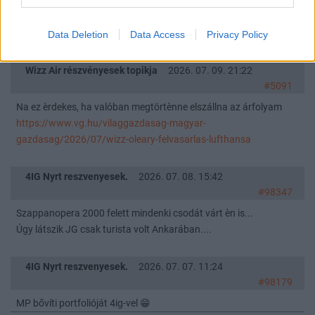
Orbánhoz.
A stratègiaiag èrdekelt magyar állam rèszesedèssel bíró cègeket
mègsem piszkálják meg nagyon , legalábbis remèlhetőleg
Data Deletion
Data Access
Privacy Policy
Wizz Air részvényesek topikja
2026. 07. 09. 21:22
#5091
Na ez èrdekes, ha valóban megtörtènne elszállna az árfolyam
https://www.vg.hu/vilaggazdasag-magyar-
gazdasag/2026/07/wizz-oleary-felvasarlas-lufthansa
4IG Nyrt reszvenyesek.
2026. 07. 08. 15:42
#98347
Szappanopera 2000 felett mindenki csodát várt èn is...
Úgy látszik JG csak turista volt Ankarában....
4IG Nyrt reszvenyesek.
2026. 07. 07. 11:24
#98179
MP bővíti portfolióját 4ig-vel 😁