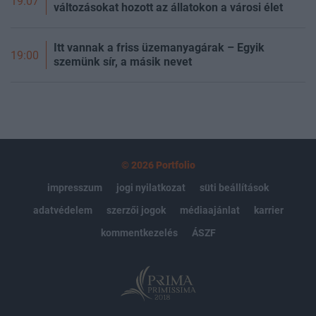
19:07
változásokat hozott az állatokon a városi élet
Itt vannak a friss üzemanyagárak – Egyik
19:00
szemünk sír, a másik nevet
© 2026 Portfolio
impresszum
jogi nyilatkozat
süti beállítások
adatvédelem
szerzői jogok
médiaajánlat
karrier
kommentkezelés
ÁSZF