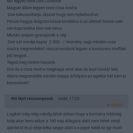
MP legyen neve Don Corleone
Magyar állam legyen neve cosa nostra
Don bekussoltatja Jászait hogy nem nyilatkozhat.
Persze hagyja dolgozni kösse továbbra is az ülteteit hiszen neki
van kapcsolata Don-nak nincs
Miután szèpen gyarapodik a cèg
Don azt mindja kapsz 2.500.- / rèszvèny vagy minden cosa
nostra megrendelèst visszamondunk legyen a konkurens maffiáè
pld lengyel....
Tèged meg tönkre teszünk.
Don ès a cosa nostra megkapja amit akar ès lasd csodát lesz
állami megrendelès minden happy árfolyam az egekbe hát nem jó
keresnènek?
4IG Nyrt reszvenyesek.
kedd, 17:05
#100057
Logikát mèg mèg mibdig látok abban hogy a kormány többsèg
tulaj akar lenni akkor a 180 nap átlagára alatt nem tehet vèteli
ajánlatot ès jó ideje bèka segge alatt a a papír nekik ez így most