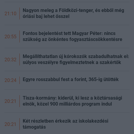
Nagyon meleg a Földközi-tenger, és ebből még
21:10
óriási baj lehet ősszel
Fontos bejelentést tett Magyar Péter: nincs
20:55
szükség az önkéntes fogyasztáscsökkentésre
Megállíthatatlan új kórokozók szabadulhatnak el:
20:32
súlyos veszélyre figyelmeztetnek a szakértők
Egyre rosszabbul fest a forint, 365-ig ütötték
20:24
Tisza-kormány: kiderül, ki lesz a köztársasági
20:21
elnök, közel 900 milliárdos program indul
Két részletben érkezik az iskolakezdési
20:21
támogatás