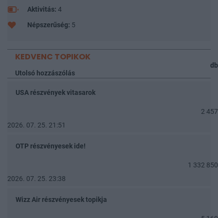
Aktivitás:
4
Népszerűség:
5
KEDVENC TOPIKOK
db
Utolsó hozzászólás
USA részvények vitasarok
2 457
2026. 07. 25. 21:51
OTP részvényesek ide!
1 332 850
2026. 07. 25. 23:38
Wizz Air részvényesek topikja