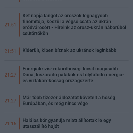
Két napja lángol az oroszok legnagyobb
finomítója, készül a végső csata az ukrán
21:51
erődvárosért - Híreink az orosz-ukrán háborúból
csütörtökön
Kiderült, kiben bíznak az ukránok leginkább
21:51
Energiakrízis: rekordhőség, kicsit magasabb
Duna, kiszáradó patakok és folytatódó energia-
21:27
és víztakarékosság országszerte
Már több tízezer áldozatot követelt a hőség
21:27
Európában, és még nincs vége
Halálos kór gyanúja miatt állítottak le egy
21:16
utasszállító hajót