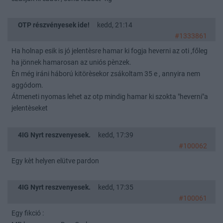
OTP részvényesek ide!
kedd, 21:14
#1333861
Ha holnap esik is jó jelentèsre hamar ki fogja heverni az oti ,főleg
ha jönnek hamarosan az uniós pènzek.
Èn még iráni háború kitörèsekor zsákoltam 35 e , annyira nem
aggódom.
Átmeneti nyomas lehet az otp mindig hamar ki szokta "heverni"a
jelentèseket
4IG Nyrt reszvenyesek.
kedd, 17:39
#100062
Egy kèt helyen elütve pardon
4IG Nyrt reszvenyesek.
kedd, 17:35
#100061
Egy fikció :