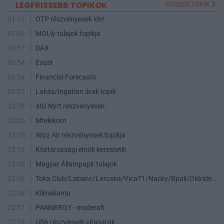
LEGFRISSEBB TOPIKOK
ÖSSZES TOPIK
01:11
OTP részvényesek ide!
01:06
MOLly tulajok topikja
00:57
DAX
00:54
Ezüst
00:54
Financial Forecasts
00:07
Lakás/Ingatlan árak topik
23:58
4IG Nyrt reszvenyesek.
23:26
Mtelekom
23:25
Wizz Air részvényesek topikja
23:13
Köztársasági elnök kerestetik
23:08
Magyar Állampapír tulajok
22:56
Toka Club/Labanc/Laruska/Vica71/Nacky/Bpali/Oldrider/Josefernando/Mcbull/Kawaszabi
22:48
Klímakamu
22:31
PANNERGY - moderalt
22:29
USA részvények vitasarok