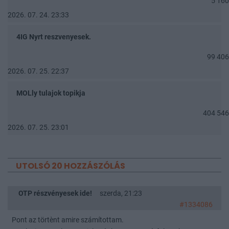
5 160
2026. 07. 24. 23:33
4IG Nyrt reszvenyesek.
99 406
2026. 07. 25. 22:37
MOLly tulajok topikja
404 546
2026. 07. 25. 23:01
UTOLSÓ 20 HOZZÁSZÓLÁS
OTP részvényesek ide!
szerda, 21:23
#1334086
Pont az törtènt amire számítottam.