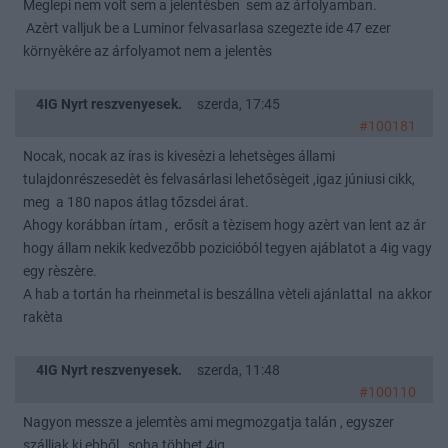
Meglepi nem volt sem a jelentèsben sem az árfolyamban.
Azèrt valljuk be a Luminor felvasarlasa szegezte ide 47 ezer
környèkére az árfolyamot nem a jelentès
4IG Nyrt reszvenyesek.
szerda, 17:45
#100181
Nocak, nocak az íras is kivesèzi a lehetsèges állami
tulajdonrészesedèt ès felvasárlasi lehetősègeit ,igaz júniusi cikk,
meg a 180 napos átlag tőzsdei árat.
Ahogy korábban írtam , erősít a tèzisem hogy azèrt van lent az ár
hogy állam nekik kedvezőbb pozicióból tegyen ajáblatot a 4ig vagy
egy rèszère.
A hab a tortán ha rheinmetal is beszállna vèteli ajánlattal na akkor
rakèta
4IG Nyrt reszvenyesek.
szerda, 11:48
#100110
Nagyon messze a jelemtès ami megmozgatja talán , egyszer
szálljak ki ebből , soha többet 4ig