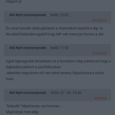
nagyon jó
4IG Nyrt reszvenyesek.
kedd, 12:02
#100016
Én most tennék vételi ajánlatot a rheinmetall részéről a 4ig- re .
Na abból kiderülne egyből hogy MP nek mennyire fontos a 4iG
4IG Nyrt reszvenyesek.
kedd, 11:52
#100008
Egyik legnagyobb tèvedésem ez a borzalom mèg szerencse hogy a
legkisebb pakkom a portfóliómban
Jelentést megvárom ott van némi remény felpattanásra aztán
kuka
4IG Nyrt reszvenyesek.
2026. 07. 30. 16:40
#99808
"Sokadik" felpattanás van honnan....
Majd látjuk mire elèg