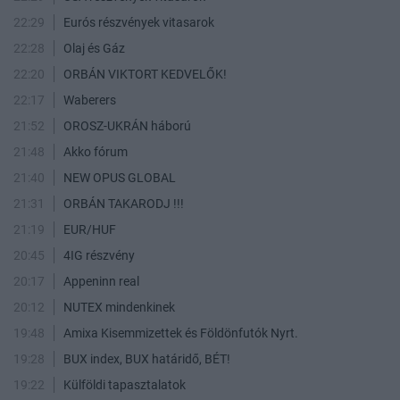
22:29
Eurós részvények vitasarok
22:28
Olaj és Gáz
22:20
ORBÁN VIKTORT KEDVELŐK!
22:17
Waberers
21:52
OROSZ-UKRÁN háború
21:48
Akko fórum
21:40
NEW OPUS GLOBAL
21:31
ORBÁN TAKARODJ !!!
21:19
EUR/HUF
20:45
4IG részvény
20:17
Appeninn real
20:12
NUTEX mindenkinek
19:48
Amixa Kisemmizettek és Földönfutók Nyrt.
19:28
BUX index, BUX határidő, BÉT!
19:22
Külföldi tapasztalatok