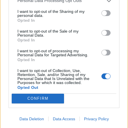
Personal Data Processing Opt Outs
volt egy jó ötlet, 5%-os lakásáfa ha rozsdaövezetben építkeznek
I want to opt-out of the Sharing of my
ez oda terelte volna a beruházók egy részét a zöldmezősökről,
personal data.
Opted In
főleg Pesten gondolom
erre mindenhol 5% lett az áfa...
I want to opt-out of the Sale of my
ezt nem tartom jó döntésnek
Personal Data.
Opted In
LEGFRISSEBB TOPIKOK
ÖSSZES TOPIK
13:53
Mtelekom
I want to opt-out of processing my
Personal Data for Targeted Advertising.
13:37
Eurós részvények vitasarok
Opted In
13:36
Delta Nyrt
I want to opt-out of Collection, Use,
Retention, Sale, and/or Sharing of my
13:23
MOLly tulajok topikja
Personal Data that Is Unrelated with the
Purposes for which it was collected.
13:19
Lakás/Ingatlan árak topik
Opted Out
13:06
Financial Forecasts
CONFIRM
12:19
ORBÁN TAKARODJ !!!
11:36
4IG részvény
11:30
OTP részvényesek ide!
Data Deletion
Data Access
Privacy Policy
11:14
Toka Club/Labanc/Laruska/Vica71/Nacky/Bpali/Oldrider/Josefernando/Mcbull/Kawaszabi