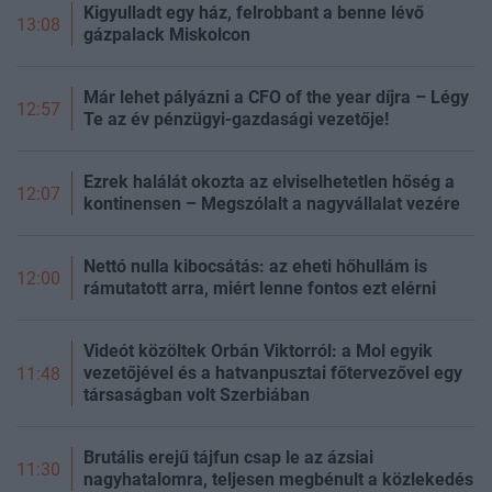
Kigyulladt egy ház, felrobbant a benne lévő
13:08
gázpalack Miskolcon
Már lehet pályázni a CFO of the year díjra – Légy
12:57
Te az év pénzügyi-gazdasági vezetője!
Ezrek halálát okozta az elviselhetetlen hőség a
12:07
kontinensen – Megszólalt a nagyvállalat vezére
Nettó nulla kibocsátás: az eheti hőhullám is
12:00
rámutatott arra, miért lenne fontos ezt elérni
Videót közöltek Orbán Viktorról: a Mol egyik
vezetőjével és a hatvanpusztai főtervezővel egy
11:48
társaságban volt Szerbiában
Brutális erejű tájfun csap le az ázsiai
11:30
nagyhatalomra, teljesen megbénult a közlekedés