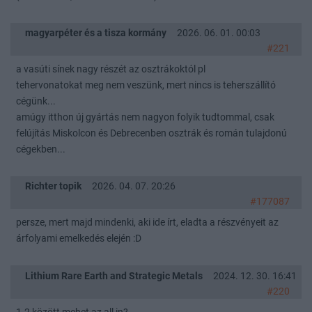
magyarpéter és a tisza kormány
2026. 06. 01. 00:03
#221
a vasúti sínek nagy részét az osztrákoktól pl
tehervonatokat meg nem veszünk, mert nincs is teherszállító
cégünk...
amúgy itthon új gyártás nem nagyon folyik tudtommal, csak
felújítás Miskolcon és Debrecenben osztrák és román tulajdonú
cégekben...
Richter topik
2026. 04. 07. 20:26
#177087
persze, mert majd mindenki, aki ide írt, eladta a részvényeit az
árfolyami emelkedés elején :D
Lithium Rare Earth and Strategic Metals
2024. 12. 30. 16:41
#220