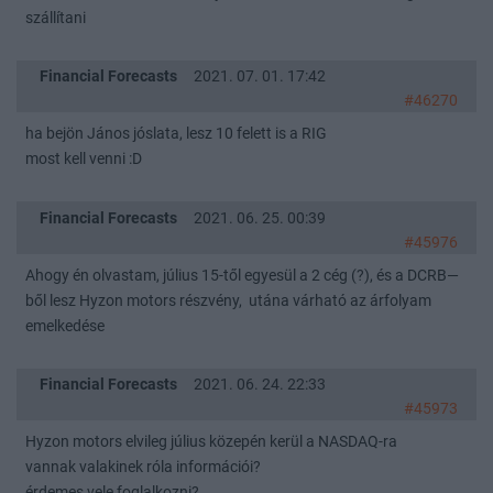
szállítani
Financial Forecasts
2021. 07. 01. 17:42
#46270
ha bejön János jóslata, lesz 10 felett is a RIG
most kell venni :D
Financial Forecasts
2021. 06. 25. 00:39
#45976
Ahogy én olvastam, július 15-től egyesül a 2 cég (?), és a DCRB—
ből lesz Hyzon motors részvény, utána várható az árfolyam
emelkedése
Financial Forecasts
2021. 06. 24. 22:33
#45973
Hyzon motors elvileg július közepén kerül a NASDAQ-ra
vannak valakinek róla információi?
érdemes vele foglalkozni?