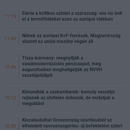
Elérte a kritikus szintet a szárazság: sós víz önti
11:15
el a termőföldeket ezen az európai vidéken
Nőnek az európai K+F-források, Magyarország
11:00
viszont az uniós mezőny végén áll
Tisza-kormány: megnyitják a
vasútmodernizációs pénzcsapot, még
10:36
augusztusban meghallgatják az NVVH
vezetőjelöltjeit
Kimondták a szakemberek: komoly veszélyt
rejtenek az elviteles dobozok, de mutatjuk a
10:12
megoldást
Kiszabadulhat Oroszország szorításából az
elfeledett nyersanyagóriás: új befektetési sztori
10:00