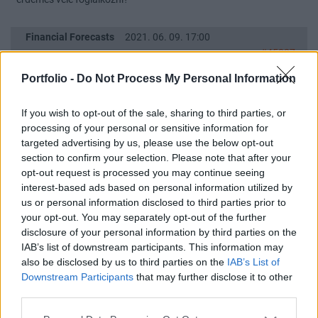
Financial Forecasts
2021. 06. 09. 17:00
#45087
megvettem a csúcson 1990-ért
Portfolio -
Do Not Process My Personal Information
lehet nem volt jó ötlet :D
idén várható 2000 ft körül?
If you wish to opt-out of the sale, sharing to third parties, or
processing of your personal or sensitive information for
targeted advertising by us, please use the below opt-out
Lakás/Ingatlan árak topik
2021. 05. 02. 20:53
section to confirm your selection. Please note that after your
#116240
opt-out request is processed you may continue seeing
én ott lakom
interest-based ads based on personal information utilized by
a Pöttyös utca metró környékén a kőbányai oldalon szerintem
us or personal information disclosed to third parties prior to
nincs semmi gáz
your opt-out. You may separately opt-out of the further
inkább az Ecseri úti metró környékén, és a Bihari utcán
disclosure of your personal information by third parties on the
az árak magasak tény, de ha metró mellett nézel akár új építésűt is,
IAB’s list of downstream participants. This information may
also be disclosed by us to third parties on the
IAB’s List of
kb itt a legolcsóbb a városban
Downstream Participants
that may further disclose it to other
third parties.
Lakás/Ingatlan árak topik
2021. 02. 26. 17:47
#108898