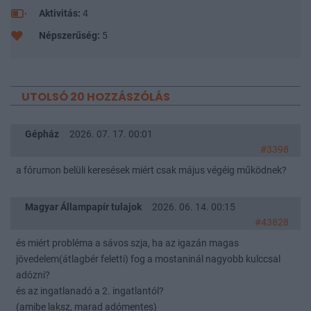
Aktivitás:
4
Népszerűség:
5
UTOLSÓ 20 HOZZÁSZÓLÁS
Gépház
2026. 07. 17. 00:01
#3398
a fórumon belüli keresések miért csak május végéig működnek?
Magyar Állampapír tulajok
2026. 06. 14. 00:15
#43828
és miért probléma a sávos szja, ha az igazán magas
jövedelem(átlagbér feletti) fog a mostaninál nagyobb kulccsal
adózni?
és az ingatlanadó a 2. ingatlantól?
(amibe laksz, marad adómentes)