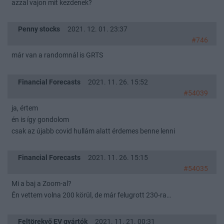
azzal vajon mit kezdenek?
Penny stocks
2021. 12. 01. 23:37
#746
már van a randomnál is GRTS
Financial Forecasts
2021. 11. 26. 15:52
#54039
ja, értem
én is így gondolom
csak az újabb covid hullám alatt érdemes benne lenni
Financial Forecasts
2021. 11. 26. 15:15
#54035
Mi a baj a Zoom-al?
Én vettem volna 200 körül, de már felugrott 230-ra…
Feltörekvő EV gyártók
2021. 11. 21. 00:31