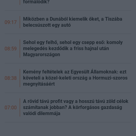
formálódik?
Miközben a Dunából kiemelik őket, a Tiszába
09:17
belecsúszott egy autó
Sehol egy felhő, sehol egy csepp eső: komoly
melegedés kezdődik a friss hajnal után
08:59
Magyarországon
Kemény feltételek az Egyesült Államoknak: ezt
követeli a közel-keleti ország a Hormuzi-szoros
08:38
megnyitásáért
A rövid távú profit vagy a hosszú távú zöld célok
számítanak jobban? A körforgásos gazdaság
07:00
valódi dilemmája