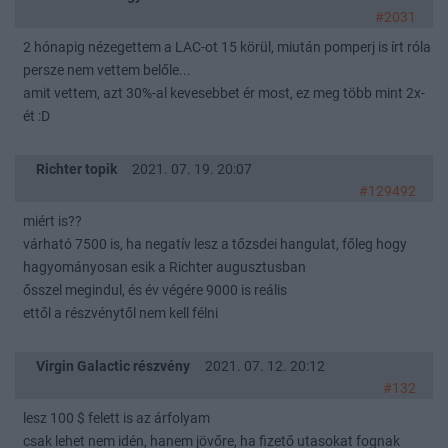
#2031
2 hónapig nézegettem a LAC-ot 15 körül, miután pomperj is írt róla
persze nem vettem belőle...
amit vettem, azt 30%-al kevesebbet ér most, ez meg több mint 2x-
ét :D
Richter topik
2021. 07. 19. 20:07
#129492
miért is??
várható 7500 is, ha negatív lesz a tőzsdei hangulat, főleg hogy
hagyományosan esik a Richter augusztusban
ősszel megindul, és év végére 9000 is reális
ettől a részvénytől nem kell félni
Virgin Galactic részvény
2021. 07. 12. 20:12
#132
lesz 100 $ felett is az árfolyam
csak lehet nem idén, hanem jövőre, ha fizető utasokat fognak