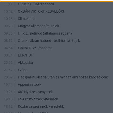
11:11
OROSZ-UKRÁN háború
10:42
ORBÁN VIKTORT KEDVELŐK!
10:23
Klímakamu
09:20
Magyar Állampapír tulajok
09:00
F.I.R.E. életmód (általánosságban)
08:56
Orosz - Ukrán háború - trollmentes topik
04:54
PANNERGY - moderalt
00:34
EUR/HUF
22:22
Akkocska
21:57
Ezüst
20:52
Hadiipar-nukleáris-urán és minden ami hozzá kapcsolódik
19:44
Appeninn topik
19:26
4IG Nyrt reszvenyesek.
19:18
USA részvények vitasarok
18:12
Köztársasági elnök kerestetik