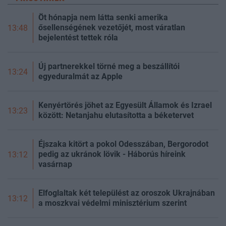
Öt hónapja nem látta senki amerika
ősellenségének vezetőjét, most váratlan
13:48
bejelentést tettek róla
Új partnerekkel törné meg a beszállítói
13:24
egyeduralmát az Apple
Kenyértörés jöhet az Egyesült Államok és Izrael
13:23
között: Netanjahu elutasította a béketervet
Éjszaka kitört a pokol Odesszában, Bergorodot
pedig az ukránok lövik - Háborús híreink
13:12
vasárnap
Elfoglaltak két települést az oroszok Ukrajnában
13:12
a moszkvai védelmi minisztérium szerint