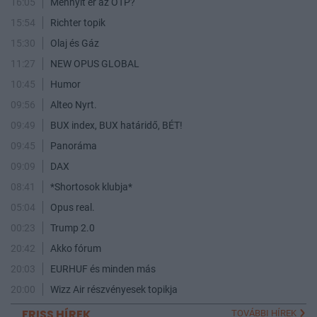
16:05
Mennyit ér az OTP?
15:54
Richter topik
15:30
Olaj és Gáz
11:27
NEW OPUS GLOBAL
10:45
Humor
09:56
Alteo Nyrt.
09:49
BUX index, BUX határidő, BÉT!
09:45
Panoráma
09:09
DAX
08:41
*Shortosok klubja*
05:04
Opus real.
00:23
Trump 2.0
20:42
Akko fórum
20:03
EURHUF és minden más
20:00
Wizz Air részvényesek topikja
FRISS HÍREK
TOVÁBBI HÍREK