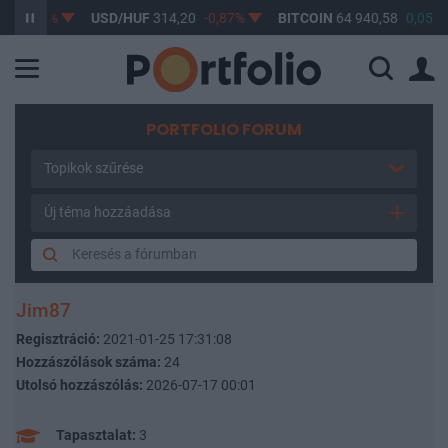
-0,61%
USD/HUF
314,20
-0,87%
BITCOIN
64 940,58
0,05%
PORTFOLIO FORUM
Topikok szűrése
Új téma hozzáadása
Jim87
Regisztráció:
2021-01-25 17:31:08
Hozzászólások száma:
24
Utolsó hozzászólás:
2026-07-17 00:01
Tapasztalat:
3