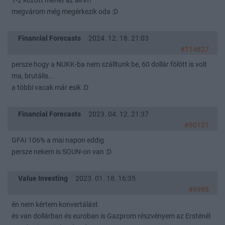
1-2 között mehet az all in?
megvárom még megérkezik oda :D
Financial Forecasts
2024. 12. 18. 21:03
#114827
persze hogy a NUKK-ba nem szálltunk be, 60 dollár fölött is volt
ma, brutális...
a többi vacak már esik :D
Financial Forecasts
2023. 04. 12. 21:37
#90131
GFAI 106% a mai napon eddig
persze nekem is SOUN-on van :D
Value Investing
2023. 01. 18. 16:35
#6988
én nem kértem konvertálást
és van dollárban és euroban is Gazprom részvényem az Ersténél