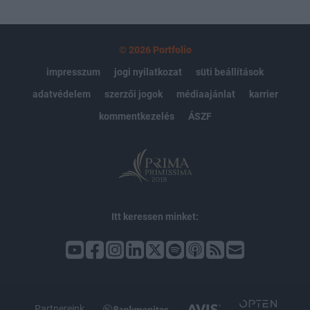
© 2026 Portfolio
impresszum
jogi nyilatkozat
süti beállítások
adatvédelem
szerzői jogok
médiaajánlat
karrier
kommentkezelés
ÁSZF
Itt keressen minket:
Partnereink