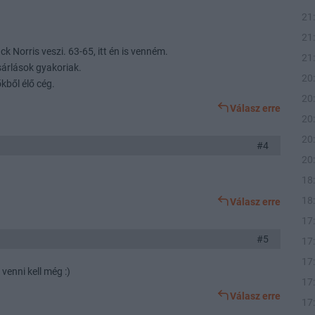
21
21
 Norris veszi. 63-65, itt én is venném.
21
sárlások gyakoriak.
20
kből élő cég.
20
Válasz erre
20
20
#4
20
18
18
Válasz erre
17
#5
17
17
venni kell még :)
17
Válasz erre
17