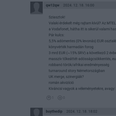
qw12qw
2024. 12. 18. 16:00
Sziasztok!
Valaki érdekelt még rajtam kívül? Az MTE
a Vodafonet, hátha itt is sikerül valami h
Pár kulcs:
5,5% adómentes (0% levonás) EUR osztal
könyvérték harmadán forog
3 mrd EUR (~15% SRV) a következő 2 évb
masszív tőkeáttét-adósságcsökkentés, eur
robbanó török/afrikai eredményesség
turnaround story Németországban
UK merge, szinergiák?
román akvizíció
Kiváncsi vagyok a véleményetekre, avagy: m
1
0
buythedip
2024. 12. 18. 18:02