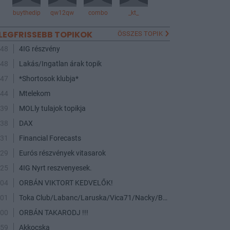
buythedip
qw12qw
combo
_kt_
LEGFRISSEBB TOPIKOK
ÖSSZES TOPIK
:48
4IG részvény
:48
Lakás/Ingatlan árak topik
:47
*Shortosok klubja*
:44
Mtelekom
:39
MOLly tulajok topikja
:38
DAX
:31
Financial Forecasts
:29
Eurós részvények vitasarok
:25
4IG Nyrt reszvenyesek.
:04
ORBÁN VIKTORT KEDVELŐK!
:01
Toka Club/Labanc/Laruska/Vica71/Nacky/Bpali/Oldrider/Josefernando/Mcbull/Kawaszabi
:00
ORBÁN TAKARODJ !!!
:59
Akkocska