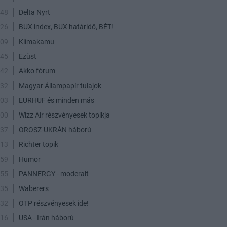
:48
Delta Nyrt
:26
BUX index, BUX határidő, BÉT!
:09
Klímakamu
:45
Ezüst
:42
Akko fórum
:32
Magyar Állampapír tulajok
:03
EURHUF és minden más
:00
Wizz Air részvényesek topikja
:37
OROSZ-UKRÁN háború
:13
Richter topik
:59
Humor
:55
PANNERGY - moderalt
:35
Waberers
:32
OTP részvényesek ide!
:16
USA - Irán háború