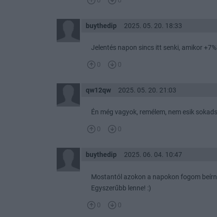
0
0
buythedip
2025. 05. 20. 18:33
Jelentés napon sincs itt senki, amikor +7
0
0
qw12qw
2025. 05. 20. 21:03
Én még vagyok, remélem, nem esik sokadsz
0
0
buythedip
2025. 06. 04. 10:47
Mostantól azokon a napokon fogom beírni
Egyszerűbb lenne! :)
0
0