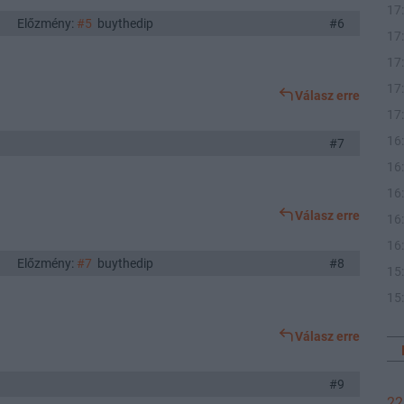
17
Előzmény:
#5
buythedip
#6
17
17
17
Válasz erre
17
16
#7
16
16
Válasz erre
16
16
Előzmény:
#7
buythedip
#8
15
15
Válasz erre
#9
22