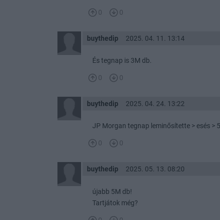
0
0
buythedip
2025. 04. 11. 13:14
És tegnap is 3M db.
0
0
buythedip
2025. 04. 24. 13:22
JP Morgan tegnap leminősítette > esés 
0
0
buythedip
2025. 05. 13. 08:20
újabb 5M db!
Tartjátok még?