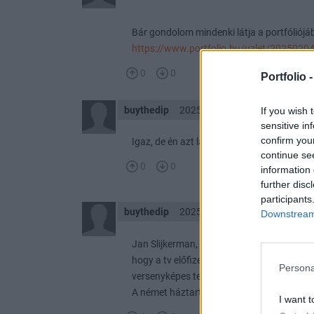
Bár gondolom mindenki látja a portfóliójá
https://www.portfolio.hu/uzlet/2025020
0
0
Portfolio 
buythedip
2025. 02. 05. 19:04
If you wish 
sensitive in
confirm you
Igaz, de én azt látom, megveszik az esést. 
continue se
0
0
information 
further disc
participants
buythedip
2025. 02. 10. 14:52
Downstream 
Jan Slijkerman, az ING elemzője arra szá
hogy a tv előfizetés a bérlet része legyen 
Persona
versenyképes termékekkel fog előállni, hog
A német háztartások 49%-a rendelkezdett 
I want t