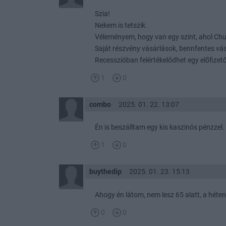
Szia!
Nekem is tetszik.
Véleményem, hogy van egy szint, ahol Chuck
Saját részvény vásárlások, bennfentes vá
Recesszióban felértékelődhet egy előfizető
1
0
combo
2025. 01. 22. 13:07
Én is beszálltam egy kis kaszinós pénzzel.
1
0
buythedip
2025. 01. 23. 15:13
Ahogy én látom, nem lesz 65 alatt, a héten 
0
0