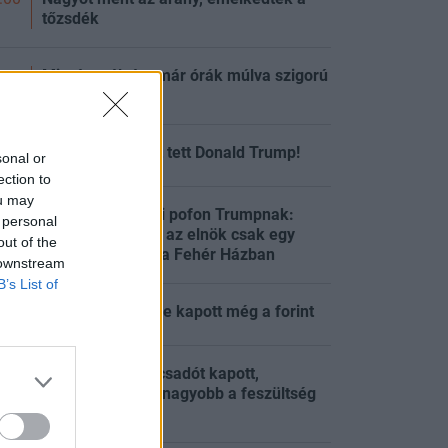
tőzsdék
Migránsválság: már órák múlva szigorú
:48
ellenőrzés jön
Nagy bejelentést tett Donald Trump!
:33
sonal or
ection to
ou may
Váratlan bírósági pofon Trumpnak:
 personal
kimondták, hogy az elnök csak egy
:31
out of the
ideiglenes bérlő a Fehér Házban
 downstream
B’s List of
Késő este is erőre kapott még a forint
:26
Trump új főtanácsadót kapott,
miközben egyre nagyobb a feszültség
:16
az USA-ban