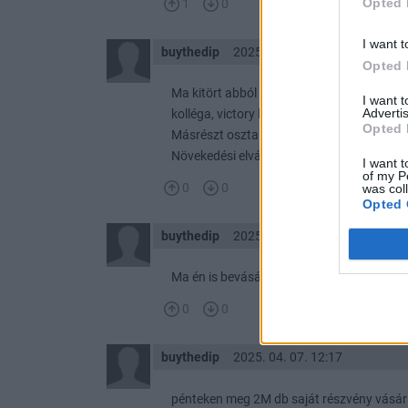
Opted 
1
0
I want t
buythedip
2025. 03. 07. 16:52
Opted 
Ma kitört abból a sávból, ahol 4 hónapig v
I want 
Advertis
kolléga, victory lap neki!
Opted 
Másrészt osztalékfizető, harmadrészt meg 
Növekedési elvárások esetén nem kell a Vo
I want t
of my P
0
0
was col
Opted 
buythedip
2025. 04. 07. 09:31
Ma én is bevásároltam.
0
0
buythedip
2025. 04. 07. 12:17
pénteken meg 2M db saját részvény vásár