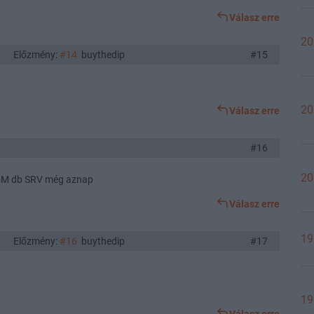
Válasz erre
20
Előzmény:
#14
buythedip
#15
20
Válasz erre
#16
20
> 5M db SRV még aznap
Válasz erre
19
Előzmény:
#16
buythedip
#17
19