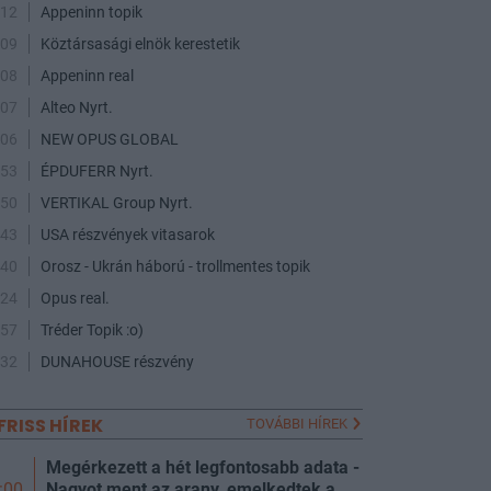
:12
Appeninn topik
:09
Köztársasági elnök kerestetik
:08
Appeninn real
:07
Alteo Nyrt.
:06
NEW OPUS GLOBAL
:53
ÉPDUFERR Nyrt.
:50
VERTIKAL Group Nyrt.
:43
USA részvények vitasarok
:40
Orosz - Ukrán háború - trollmentes topik
:24
Opus real.
:57
Tréder Topik :o)
:32
DUNAHOUSE részvény
FRISS HÍREK
TOVÁBBI HÍREK
Megérkezett a hét legfontosabb adata -
Nagyot ment az arany, emelkedtek a
:00