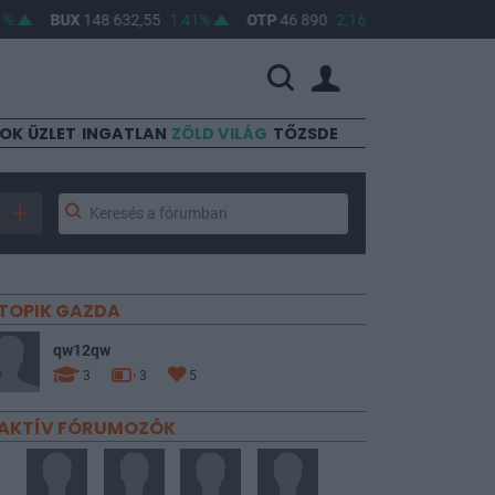
BUX
148 632,55
1,41%
OTP
46 890
2,16%
MOL
4 650
0,2
SOK
ÜZLET
INGATLAN
ZÖLD VILÁG
TŐZSDE
TOPIK GAZDA
qw12qw
3
3
5
AKTÍV FÓRUMOZÓK