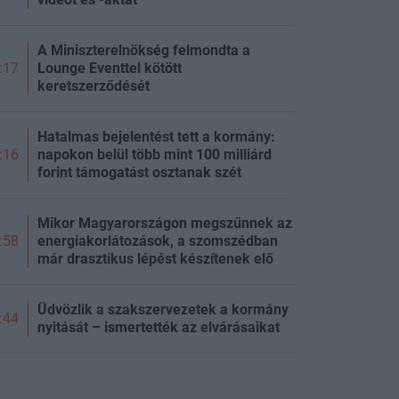
A Miniszterelnökség felmondta a
Lounge Eventtel kötött
:17
keretszerződését
Hatalmas bejelentést tett a kormány:
napokon belül több mint 100 milliárd
:16
forint támogatást osztanak szét
Mikor Magyarországon megszűnnek az
energiakorlátozások, a szomszédban
:58
már drasztikus lépést készítenek elő
Üdvözlik a szakszervezetek a kormány
:44
nyitását – ismertették az elvárásaikat