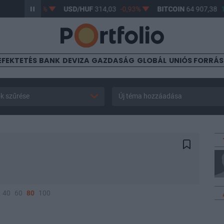
,93
-0,68%
USD/HUF
314,03
-0,93%
BITCOIN
64 907,38
1%
EFEKTETÉS
BANK
DEVIZA
GAZDASÁG
GLOBÁL
UNIÓS FORRÁ
k szűrése
Új téma hozzáadása
40
60
80
100