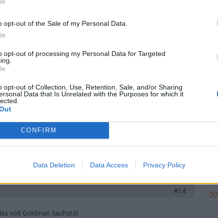
In
Válasz erre
20
o opt-out of the Sale of my Personal Data.
#12
In
olt. 7%-al van feljebb, mint amikor a topicot nyitotta qw12qw
to opt-out of processing my Personal Data for Targeted
ing.
20
In
a recesszióra pozitívan reagál.
dafone, de ha recessziót vagy stagflációt áraznak, akkor mégis!
o opt-out of Collection, Use, Retention, Sale, and/or Sharing
ersonal Data that Is Unrelated with the Purposes for which it
Válasz erre
lected.
Out
20
#13
CONFIRM
20
Data Deletion
Data Access
Privacy Policy
Válasz erre
#14
20
lás volt Goldman Sachstól.