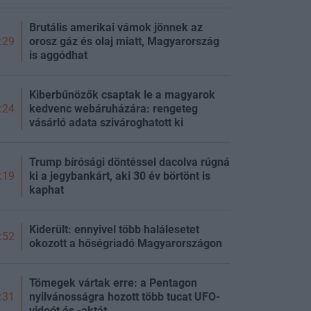
Brutális amerikai vámok jönnek az
orosz gáz és olaj miatt, Magyarország
:29
is aggódhat
Kiberbűnözők csaptak le a magyarok
kedvenc webáruházára: rengeteg
:24
vásárló adata szivároghatott ki
Trump bírósági döntéssel dacolva rúgná
ki a jegybankárt, aki 30 év börtönt is
:19
kaphat
Kiderült: ennyivel több halálesetet
:52
okozott a hőségriadó Magyarországon
Tömegek vártak erre: a Pentagon
nyilvánosságra hozott több tucat UFO-
:31
videót és -aktát