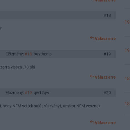
Válasz erre
#18
19
%?
Válasz erre
19
Előzmény:
#18
buythedip
#19
orra vissza .70 alá
Válasz erre
18
Előzmény:
#19
qw12qw
#20
18
, hogy NEM vettek saját részvényt, amikor NEM vesznek.
Válasz erre