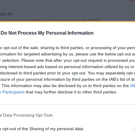
ban, de:
4/csunyan-megutottek-a-vodafone-reszvenyeit-739023
21
Válasz erre
-
Do Not Process My Personal Information
21
Előzmény:
#9
combo
#10
to opt-out of the sale, sharing to third parties, or processing of your per
formation for targeted advertising by us, please use the below opt-out s
r selection. Please note that after your opt-out request is processed y
Óráson fülescsésze, kitölti a rést a héten.
eing interest-based ads based on personal information utilized by us or
21
Válasz erre
disclosed to third parties prior to your opt-out. You may separately opt-
losure of your personal information by third parties on the IAB’s list of
. This information may also be disclosed by us to third parties on the
IA
#11
Participants
that may further disclose it to other third parties.
21
mít, hogy miután jogszabály megtiltotta a lakásbérbeadóknak
(emiatt esett egy ideje a Voda), a cég (és a Deutsche Telekom is)
l Data Processing Opt Outs
21
y visszanyerje ügyfeleit.
üvegszálas hozzáféréssel a cikk szerint.
o opt-out of the Sharing of my personal data.