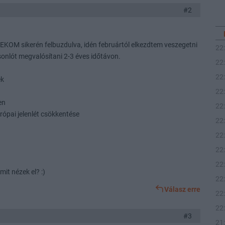
#2
LEKOM sikerén felbuzdulva, idén februártól elkezdtem veszegetni
22
asonlót megvalósítani 2-3 éves időtávon.
22
22
ék
22
en
22
ópai jelenlét csökkentése
22
22
22
22
it nézek el? :)
22
Válasz erre
22
22
#3
21