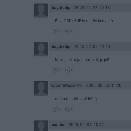
buythedip
2025. 01. 23. 15:13
És a GBP/HUF is relatív kedvező.
0
0
buythedip
2025. 02. 03. 11:40
Milyen jól bírja a pánikot, jó jel!
0
0
Törölt felhasználó
2025. 02. 03. 14:20
unicredit jobb volt idáig
0
0
combo
2025. 02. 04. 10:47