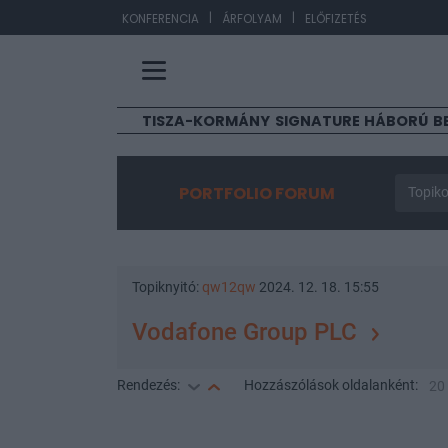
|
|
EUR/HUF
362
KONFERENCIA
ÁRFOLYAM
ELŐFIZETÉS
TISZA-KORMÁNY
SIGNATURE
HÁBORÚ
B
PORTFOLIO FORUM
Topiko
Topiknyitó:
qw12qw
2024. 12. 18. 15:55
Vodafone Group PLC
Rendezés:
Hozzászólások
oldalanként:
20