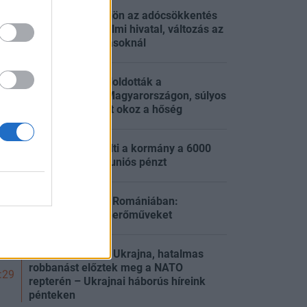
Tisza-kormány: jön az adócsökkentés
és a vagyonvédelmi hivatal, változás az
:49
energiakorlátozásoknál
Energiakrízis: feloldották a
korlátozásokat Magyarországon, súlyos
:49
többlethalálozást okoz a hőség
Kiderült, mire költi a kormány a 6000
:49
milliárd forintos uniós pénzt
Rendkívüli lépés Romániában:
:39
beindítják a szénerőműveket
Elitklubba lép be Ukrajna, hatalmas
robbanást előztek meg a NATO
:29
repterén – Ukrajnai háborús híreink
pénteken