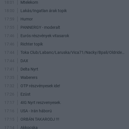
18:01
Mtelekom
18:00
Lakás/Ingatlan árak topik
17:59
Humor
17:55
PANNERGY - moderalt
17:46
Eurós részvények vitasarok
17:46
Richter topik
17:44
Toka Club/Labanc/Laruska/Vica71/Nacky/Bpali/Oldrider/Josefernando/Mcbull/Kawaszabi
17:44
DAX
17:41
Delta Nyrt
17:35
Waberers
17:32
OTP részvényesek ide!
17:26
Ezüst
17:17
4IG Nyrt reszvenyesek.
17:16
USA - Irán háború
17:15
ORBÁN TAKARODJ !!!
17:14
Akkocska