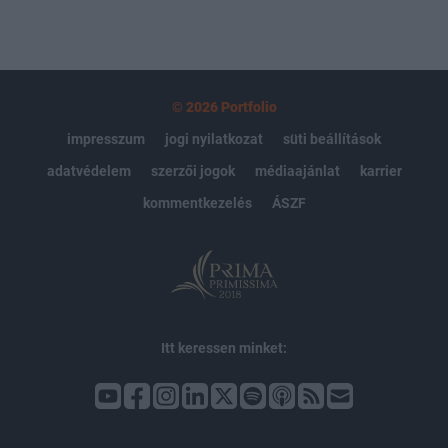
© 2026 Portfolio
impresszum
jogi nyilatkozat
süti beállítások
adatvédelem
szerzői jogok
médiaajánlat
karrier
kommentkezelés
ÁSZF
Itt keressen minket: