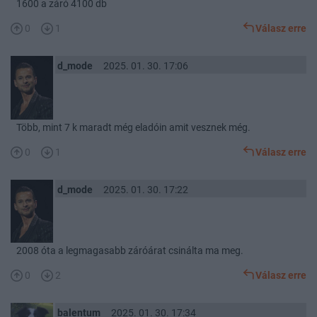
1600 a záró 4100 db
0
1
Válasz erre
d_mode
2025. 01. 30. 17:06
Több, mint 7 k maradt még eladóin amit vesznek még.
0
1
Válasz erre
d_mode
2025. 01. 30. 17:22
2008 óta a legmagasabb záróárat csinálta ma meg.
0
2
Válasz erre
balentum
2025. 01. 30. 17:34