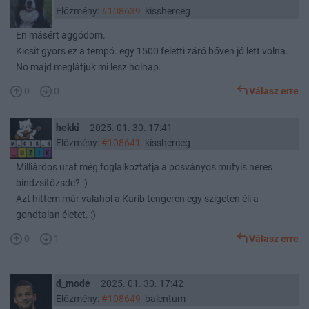
Előzmény:
#108639
kissherceg
Én másért aggódom.
Kicsit gyors ez a tempó. egy 1500 feletti záró bőven jó lett volna.
No majd meglátjuk mi lesz holnap.
0
0
Válasz erre
hekki
2025. 01. 30. 17:41
Előzmény:
#108641
kissherceg
Milliárdos urat még foglalkoztatja a posványos mutyis neres
bindzsitőzsde? :)
Azt hittem már valahol a Karib tengeren egy szigeten éli a
gondtalan életet. :)
0
1
Válasz erre
d_mode
2025. 01. 30. 17:42
Előzmény:
#108649
balentum