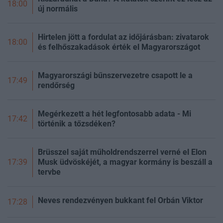
18:00
új normális
Hirtelen jött a fordulat az időjárásban: zivatarok
18:00
és felhőszakadások érték el Magyarországot
Magyarországi bűnszervezetre csapott le a
17:49
rendőrség
Megérkezett a hét legfontosabb adata - Mi
17:42
történik a tőzsdéken?
Brüsszel saját műholdrendszerrel verné el Elon
Musk üdvöskéjét, a magyar kormány is beszáll a
17:39
tervbe
Neves rendezvényen bukkant fel Orbán Viktor
17:28