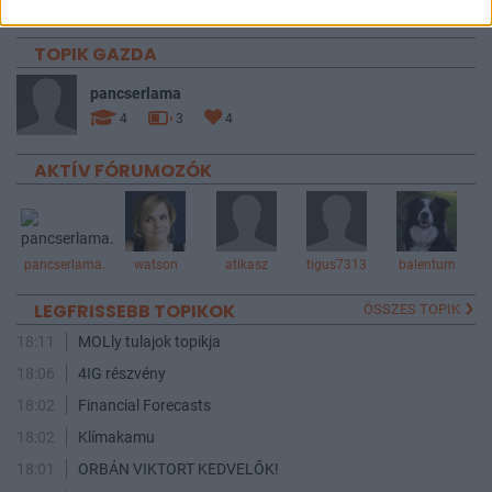
5432
5433
5434
TOPIK GAZDA
pancserlama
4
3
4
AKTÍV FÓRUMOZÓK
pancserlama.
watson
atikasz
tigus7313
balentum
LEGFRISSEBB TOPIKOK
ÖSSZES TOPIK
18:11
MOLly tulajok topikja
18:06
4IG részvény
18:02
Financial Forecasts
18:02
Klímakamu
18:01
ORBÁN VIKTORT KEDVELŐK!