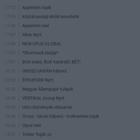
17:12
Appeninn topik
17:09
Köztársasági elnök kerestetik
17:08
Appeninn real
17:07
Alteo Nyrt.
17:06
NEW OPUS GLOBAL
17:01
*Shortosok klubja*
17:01
BUX index, BUX határidő, BÉT!
16:57
OROSZ-UKRÁN háború
16:53
ÉPDUFERR Nyrt.
16:52
Magyar Állampapír tulajok
16:50
VERTIKAL Group Nyrt.
16:43
USA részvények vitasarok
16:40
Orosz - Ukrán háború - trollmentes topik
16:24
Opus real.
15:57
Tréder Topik :o)