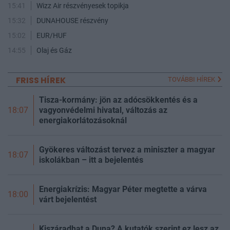
15:41
Wizz Air részvényesek topikja
15:32
DUNAHOUSE részvény
15:02
EUR/HUF
14:55
Olaj és Gáz
FRISS HÍREK
TOVÁBBI HÍREK
Tisza-kormány: jön az adócsökkentés és a
vagyonvédelmi hivatal, változás az
18:07
energiakorlátozásoknál
Gyökeres változást tervez a miniszter a magyar
18:07
iskolákban – itt a bejelentés
Energiakrízis: Magyar Péter megtette a várva
18:00
várt bejelentést
Kiszáradhat a Duna? A kutatók szerint ez lesz az