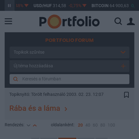
66
-0,48%
USD/HUF
314,58
-0,75%
BITCOIN
64 900,63
0,99%
PORTFOLIO FORUM
Topikok szűrése
Új téma hozzáadása
Topiknyitó:
Törölt felhasználó
2003. 02. 23. 12:07
Rába és a láma
Rendezés:
oldalanként:
20
40
60
80
100