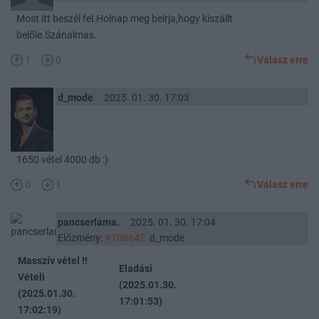
Most itt beszél fel.Holnap meg beírja,hogy kiszállt
belőle.Szánalmas.
1
0
Válasz erre
d_mode
2025. 01. 30. 17:03
1650 vétel 4000 db :)
0
1
Válasz erre
pancserlama.
2025. 01. 30. 17:04
Előzmény:
#108642
d_mode
Masszív vétel !!
Eladási
Vételi
(2025.01.30.
(2025.01.30.
17:01:53)
17:02:19)