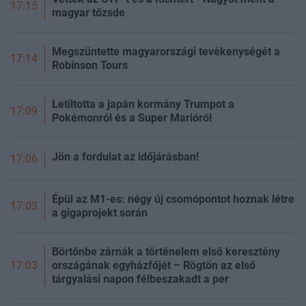
17:15
magyar tőzsde
Megszüntette magyarországi tevékenységét a
17:14
Robinson Tours
Letiltotta a japán kormány Trumpot a
17:09
Pokémonról és a Super Marióról
Jön a fordulat az időjárásban!
17:06
Épül az M1-es: négy új csomópontot hoznak létre
17:03
a gigaprojekt során
Börtönbe zárnák a történelem első keresztény
országának egyházfőjét – Rögtön az első
17:03
tárgyalási napon félbeszakadt a per