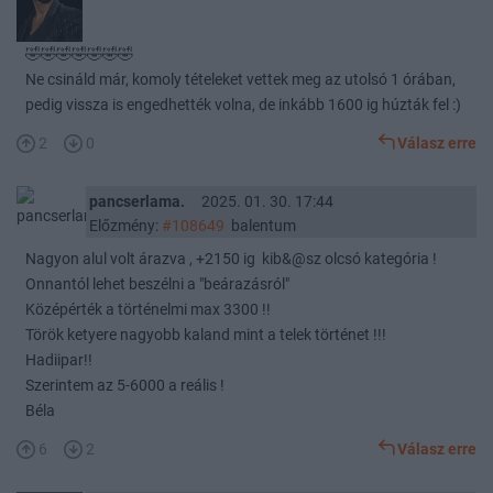
🤣🤣🤣🤣🤣🤣🤣
Ne csináld már, komoly tételeket vettek meg az utolsó 1 órában,
pedig vissza is engedhették volna, de inkább 1600 ig húzták fel :)
2
0
Válasz erre
pancserlama.
2025. 01. 30. 17:44
Előzmény:
#108649
balentum
Nagyon alul volt árazva , +2150 ig kib&@sz olcsó kategória !
Onnantól lehet beszélni a "beárazásról"
Középérték a történelmi max 3300 !!
Török ketyere nagyobb kaland mint a telek történet !!!
Hadiipar!!
Szerintem az 5-6000 a reális !
Béla
6
2
Válasz erre