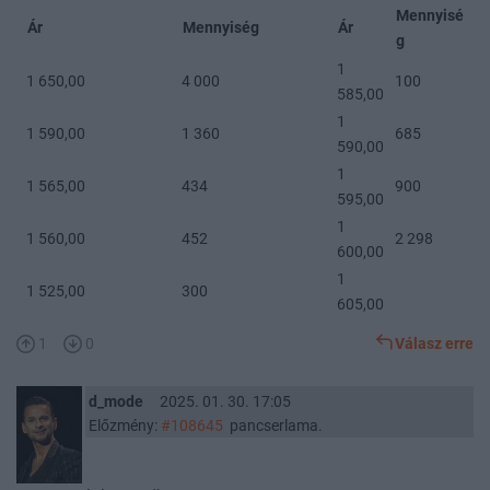
Mennyisé
Ár
Mennyiség
Ár
g
1
1 650,00
4 000
100
585,00
1
1 590,00
1 360
685
590,00
1
1 565,00
434
900
595,00
1
1 560,00
452
2 298
600,00
1
1 525,00
300
605,00
1
0
Válasz erre
d_mode
2025. 01. 30. 17:05
Előzmény:
#108645
pancserlama.