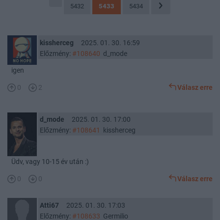
5432
5433
5434
kissherceg
2025. 01. 30. 16:59
Előzmény:
#108640
d_mode
igen
0
2
Válasz erre
d_mode
2025. 01. 30. 17:00
Előzmény:
#108641
kissherceg
Üdv, vagy 10-15 év után :)
0
0
Válasz erre
Atti67
2025. 01. 30. 17:03
Előzmény:
#108633
Germilio