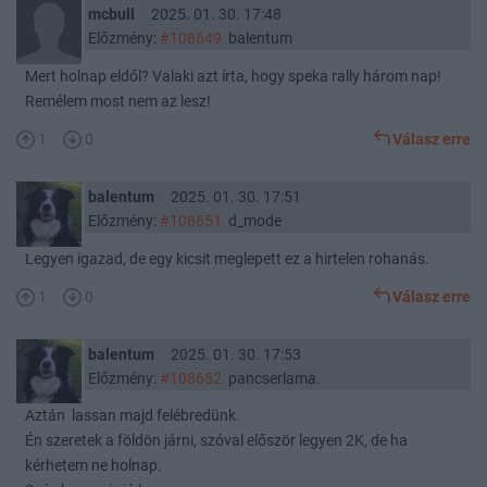
mcbull
2025. 01. 30. 17:48
Előzmény:
#108649
balentum
Mert holnap eldől? Valaki azt írta, hogy speka rally három nap!
Remélem most nem az lesz!
1
0
Válasz erre
balentum
2025. 01. 30. 17:51
Előzmény:
#108651
d_mode
Legyen igazad, de egy kicsit meglepett ez a hirtelen rohanás.
1
0
Válasz erre
balentum
2025. 01. 30. 17:53
Előzmény:
#108652
pancserlama.
Aztán lassan majd felébredünk.
Én szeretek a földön járni, szóval először legyen 2K, de ha
kérhetem ne holnap.