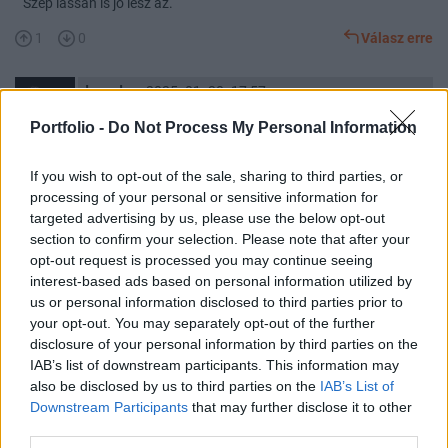
Szép lassan is jó lesz az.
1
0
Válasz erre
d_mode
2025. 01. 30. 17:57
Előzmény:
#108655
balentum
Portfolio -
Do Not Process My Personal Information
If you wish to opt-out of the sale, sharing to third parties, or
Nem.semmi vagy 🤣🤣🤣🤣
processing of your personal or sensitive information for
0
0
Válasz erre
targeted advertising by us, please use the below opt-out
section to confirm your selection. Please note that after your
opt-out request is processed you may continue seeing
pancserlama.
2025. 01. 30. 18:04
interest-based ads based on personal information utilized by
Előzmény:
#108655
balentum
us or personal information disclosed to third parties prior to
2150 alatt nincs érdemi eladó mennyiség !!
your opt-out. You may separately opt-out of the further
disclosure of your personal information by third parties on the
3
0
Válasz erre
IAB’s list of downstream participants. This information may
also be disclosed by us to third parties on the
IAB’s List of
hekki
2025. 01. 30. 18:06
Downstream Participants
that may further disclose it to other
third parties.
Előzmény:
#108652
pancserlama.