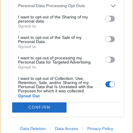
13 millió db, minimális közkéz. Több is lehet, de lehet a kivezetés
Personal Data Processing Opt Outs
eljött a cég életében?
I want to opt-out of the Sharing of my
Hadiipari? Lehet nincs szükség a nyilvános működésre?
personal data.
Opted In
2
0
Válasz erre
I want to opt-out of the Sale of my
Personal Data.
balentum
2025. 01. 30. 18:08
Opted In
Előzmény:
#108656
d_mode
I want to opt-out of processing my
Miért is...???
Personal Data for Targeted Advertising.
Opted In
0
0
Válasz erre
I want to opt-out of Collection, Use,
Retention, Sale, and/or Sharing of my
Personal Data that Is Unrelated with the
Törölt felhasználó
2025. 01. 30. 18:13
Purposes for which it was collected.
Opted Out
holnap 1700-ozt ennyi
CONFIRM
1
2
Válasz erre
Data Deletion
Data Access
Privacy Policy