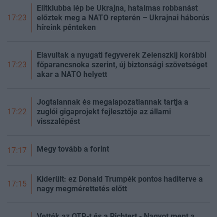
Elitklubba lép be Ukrajna, hatalmas robbanást
előztek meg a NATO repterén – Ukrajnai háborús
17:23
híreink pénteken
Elavultak a nyugati fegyverek Zelenszkij korábbi
főparancsnoka szerint, új biztonsági szövetséget
17:23
akar a NATO helyett
Jogtalannak és megalapozatlannak tartja a
zuglói gigaprojekt fejlesztője az állami
17:22
visszalépést
Megy tovább a forint
17:17
Kiderült: ez Donald Trumpék pontos haditerve a
17:15
nagy megmérettetés előtt
Vették az OTP-t és a Richtert - Nagyot ment a