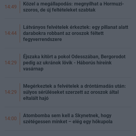
Közel a megállapodás: megnyílhat a Hormuzi-
14:49
szoros, de új feltételeket szabtak
Látványos felvételek érkeztek: egy pillanat alatt
darabokra robbant az oroszok féltett
14:44
fegyverrendszere
Éjszaka kitört a pokol Odesszában, Bergorodot
pedig az ukránok lövik - Háborús híreink
14:29
vasárnap
Megérkeztek a felvételek a dróntámadás után:
súlyos sérüléseket szerzett az oroszok által
14:29
eltalált hajó
Atombomba sem kell a Skynetnek, hogy
14:00
szétégessen minket – elég egy hőkupola