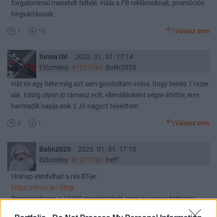
forgalommal menetelt felfelé. Hála a FB reklámoknak, promóciós
hírgyártásnak.
1
10
Válasz erre
forma1bt
2023. 01. 31. 17:14
Előzmény:
#1217744
Balin2020
Hát én egy hete még azt sem gondoltam volna, hogy benéz 11ezer
alá. Eddig olyan jó támasz volt, ellenállásként végre átvitte, erre
harmadik napja esik :( Jó nagyot tévedtem.
4
1
Válasz erre
Balin2020
2023. 01. 31. 17:10
Előzmény:
#1217742
treff
Holnap elindulhat a rés BT-je:
https://invst.ly/-5htg
Természetesen a 11200 megérintését senki ne vegye biztosra!
Lehet, csak 11K-ig néz vissza!