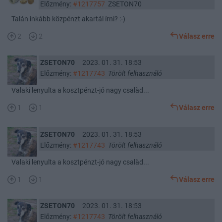
Előzmény:
#1217757
ZSETON70
Talán inkább közpénzt akartál írni? :-)
2
2
Válasz erre
ZSETON70
2023. 01. 31. 18:53
Előzmény:
#1217743
Törölt felhasználó
Valaki lenyulta a kosztpénzt-jó nagy csalàd...
1
1
Válasz erre
ZSETON70
2023. 01. 31. 18:53
Előzmény:
#1217743
Törölt felhasználó
Valaki lenyulta a kosztpénzt-jó nagy csalàd...
1
1
Válasz erre
ZSETON70
2023. 01. 31. 18:53
Előzmény:
#1217743
Törölt felhasználó