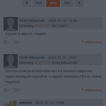
5839
5840
5841
Törölt felhasználó
2023. 01. 31. 19:49
Előzmény:
#1217757
ZSETON70
Egyszer is elég írni.. megérti...
0
6
Válasz erre
Törölt felhasználó
2023. 01. 31. 19:47
Előzmény:
#1217750
Törölt felhasználó
Sok minuszoló jóval több esést várt azt olvastam eleget ma..
vagyis tényleg jól megúsztuk -:) vigyázó szemünk a FED-en. Utána
meglátjuk .
4
9
Válasz erre
sokmani
2023. 01. 31. 19:46