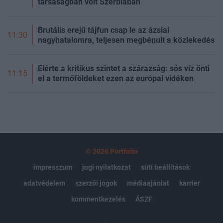
társaságban volt Szerbiában
Brutális erejű tájfun csap le az ázsiai
11:30
nagyhatalomra, teljesen megbénult a közlekedés
Elérte a kritikus szintet a szárazság: sós víz önti
11:15
el a termőföldeket ezen az európai vidéken
© 2026 Portfolio
impresszum
jogi nyilatkozat
süti beállítások
adatvédelem
szerzői jogok
médiaajánlat
karrier
kommentkezelés
ÁSZF