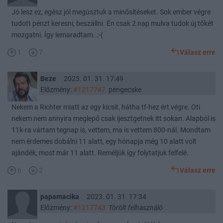
Jó lesz ez, egész jól megúsztuk a minősítéseket. Sok ember végre
tudott pénzt keresni, beszállni. Én csak 2 nap mulva tudok új tőkét
mozgatni. Így lemaradtam..:-(
1
7
Válasz erre
Beze
2023. 01. 31. 17:49
Előzmény:
#1217747
pengecske
Nekem a Richter miatt az egy kicsit, hátha tf-hez ért végre. Oti
nekem nem annyira meglepő csak ijesztgetnek itt sokan. Alapból is
11k-ra vártam tegnap is, vettem, ma is vettem 800-nál. Mondtam
nem érdemes dobálni 11 alatt, egy hónapja még 10 alatt volt
ajándék, most már 11 alatt. Reméljük így folytatjuk felfelé.
6
2
Válasz erre
papamacika
2023. 01. 31. 17:34
Előzmény:
#1217743
Törölt felhasználó