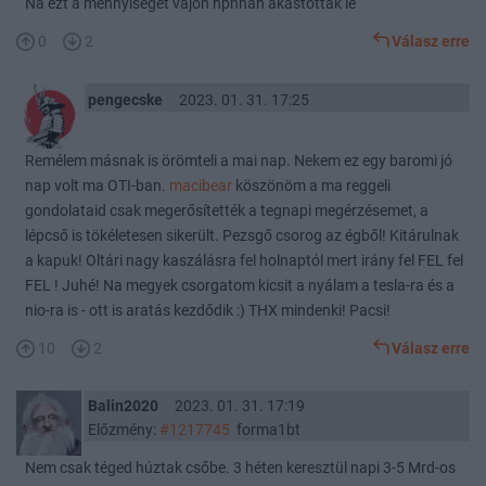
Na ezt a mennyiséget vajon hpnnan akastották le
0
2
Válasz erre
pengecske
2023. 01. 31. 17:25
Remélem másnak is örömteli a mai nap. Nekem ez egy baromi jó
nap volt ma OTI-ban.
macibear
köszönöm a ma reggeli
gondolataid csak megerősítették a tegnapi megérzésemet, a
lépcső is tökéletesen sikerült. Pezsgő csorog az égből! Kitárulnak
a kapuk! Oltári nagy kaszálásra fel holnaptól mert irány fel FEL fel
FEL ! Juhé! Na megyek csorgatom kicsit a nyálam a tesla-ra és a
nio-ra is - ott is aratás kezdődik :) THX mindenki! Pacsi!
10
2
Válasz erre
Balin2020
2023. 01. 31. 17:19
Előzmény:
#1217745
forma1bt
Nem csak téged húztak csőbe. 3 héten keresztül napi 3-5 Mrd-os