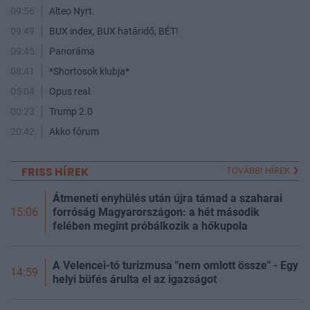
09:56
Alteo Nyrt.
09:49
BUX index, BUX határidő, BÉT!
09:45
Panoráma
08:41
*Shortosok klubja*
05:04
Opus real.
00:23
Trump 2.0
20:42
Akko fórum
FRISS HÍREK
TOVÁBBI HÍREK
Átmeneti enyhülés után újra támad a szaharai
forróság Magyarországon: a hét második
15:06
felében megint próbálkozik a hőkupola
A Velencei-tó turizmusa "nem omlott össze" - Egy
14:59
helyi büfés árulta el az igazságot