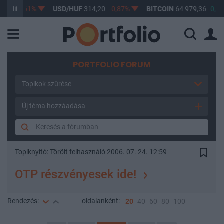
17
-0,61%
USD/HUF
314,20
-0,87%
BITCOIN
64 979,36
0,11%
PORTFOLIO FORUM
Topikok szűrése
Új téma hozzáadása
Topiknyitó:
Törölt felhasználó
2006. 07. 24. 12:59
OTP részvényesek ide!
Rendezés:
oldalanként:
20
40
60
80
100