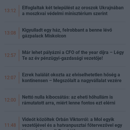
Elfoglaltak két települést az oroszok Ukrajnában
13:12
a moszkvai védelmi minisztérium szerint
Kigyulladt egy ház, felrobbant a benne lévő
13:08
gázpalack Miskolcon
Már lehet pályázni a CFO of the year díjra – Légy
12:57
Te az év pénzügyi-gazdasági vezetője!
Ezrek halálát okozta az elviselhetetlen hőség a
12:07
kontinensen – Megszólalt a nagyvállalat vezére
Nettó nulla kibocsátás: az eheti hőhullám is
12:00
rámutatott arra, miért lenne fontos ezt elérni
Videót közöltek Orbán Viktorról: a Mol egyik
vezetőjével és a hatvanpusztai főtervezővel egy
11:48