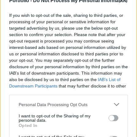
Portfolio -
Do Not Process My Personal Information
1
8
Válasz erre
If you wish to opt-out of the sale, sharing to third parties, or
processing of your personal or sensitive information for
Törölt felhasználó
2023. 01. 31. 17:10
targeted advertising by us, please use the below opt-out
section to confirm your selection. Please note that after your
opt-out request is processed you may continue seeing
2.5 M záróban, több mint a MOL egész napos forgalma.
interest-based ads based on personal information utilized by
us or personal information disclosed to third parties prior to
4
1
Válasz erre
your opt-out. You may separately opt-out of the further
disclosure of your personal information by third parties on the
IAB’s list of downstream participants. This information may
treff
2023. 01. 31. 17:07
also be disclosed by us to third parties on the
IAB’s List of
Előzmény:
#1217740
treff
Downstream Participants
that may further disclose it to other
vételen még vár 9k
third parties.
0
1
Válasz erre
Personal Data Processing Opt Outs
I want to opt-out of the Sharing of my
jofani1
2023. 01. 31. 17:07
personal data.
Előzmény:
#1217740
treff
Opted In
Nem sikerült