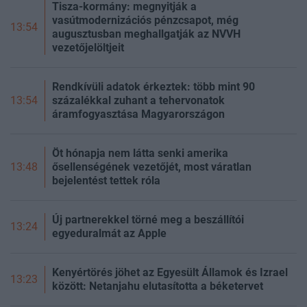
Tisza-kormány: megnyitják a
vasútmodernizációs pénzcsapot, még
13:54
augusztusban meghallgatják az NVVH
vezetőjelöltjeit
Rendkívüli adatok érkeztek: több mint 90
százalékkal zuhant a tehervonatok
13:54
áramfogyasztása Magyarországon
Öt hónapja nem látta senki amerika
ősellenségének vezetőjét, most váratlan
13:48
bejelentést tettek róla
Új partnerekkel törné meg a beszállítói
13:24
egyeduralmát az Apple
Kenyértörés jöhet az Egyesült Államok és Izrael
13:23
között: Netanjahu elutasította a béketervet