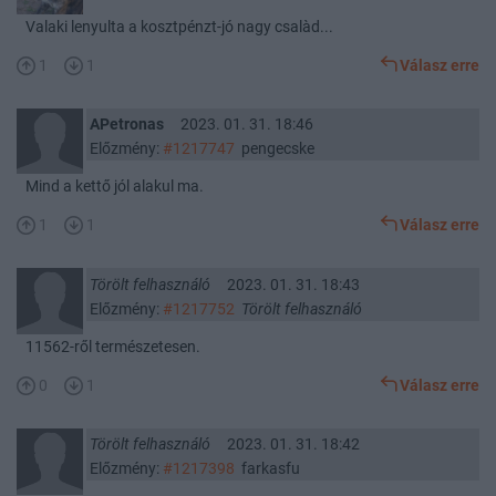
Valaki lenyulta a kosztpénzt-jó nagy csalàd...
1
1
Válasz erre
APetronas
2023. 01. 31. 18:46
Előzmény:
#1217747
pengecske
Mind a kettő jól alakul ma.
1
1
Válasz erre
Törölt felhasználó
2023. 01. 31. 18:43
Előzmény:
#1217752
Törölt felhasználó
11562-ről természetesen.
0
1
Válasz erre
Törölt felhasználó
2023. 01. 31. 18:42
Előzmény:
#1217398
farkasfu