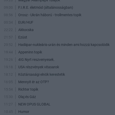
09:00
F.I.R.E. életmód (általánosságban)
08:56
Orosz - Ukrán háború - trollmentes topik
00:34
EUR/HUF
22:22
Akkocska
21:57
Ezüst
20:52
Hadiipar-nukleáris-urán és minden ami hozzá kapcsolódik
19:44
Appeninn topik
19:26
4IG Nyrt reszvenyesek.
19:18
USA részvények vitasarok
18:12
Köztársasági elnök kerestetik
16:05
Mennyit ér az OTP?
15:54
Richter topik
15:30
Olaj és Gáz
11:27
NEW OPUS GLOBAL
10:45
Humor