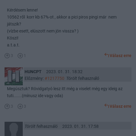
Kérdésem lenne!
10562 ről korr kb 67%-ot , akkor a pici piros pingi már nem
játszik?
(vízbe esett, elúszott nem jön vissza? )
Köszi!
a.t.a.t.
3
1
Válasz erre
HUNCPT
2023. 01. 31. 18:32
Előzmény:
#1217750
Törölt felhasználó
Megúsztuk? Rövidgatyó lesz itt még a viselet még egy ideig az
tuti.......(mínusz ide vagy oda)
3
3
Válasz erre
Törölt felhasználó
2023. 01. 31. 17:58