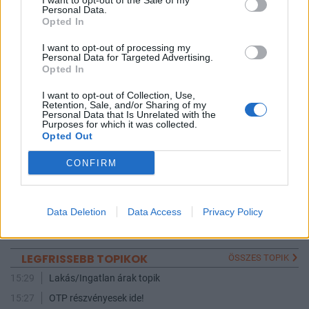
I want to opt-out of the Sale of my
Personal Data.
0
1
Válasz erre
Opted In
I want to opt-out of processing my
Personal Data for Targeted Advertising.
5839
5840
5841
Opted In
TOPIK GAZDA
I want to opt-out of Collection, Use,
Retention, Sale, and/or Sharing of my
Personal Data that Is Unrelated with the
koi
Purposes for which it was collected.
Opted Out
1
1
1
CONFIRM
AKTÍV FÓRUMOZÓK
Data Deletion
Data Access
Privacy Policy
HPeter76
macibear
ktamask
Macus
Sarpac
LEGFRISSEBB TOPIKOK
ÖSSZES TOPIK
15:29
Lakás/Ingatlan árak topik
15:27
OTP részvényesek ide!