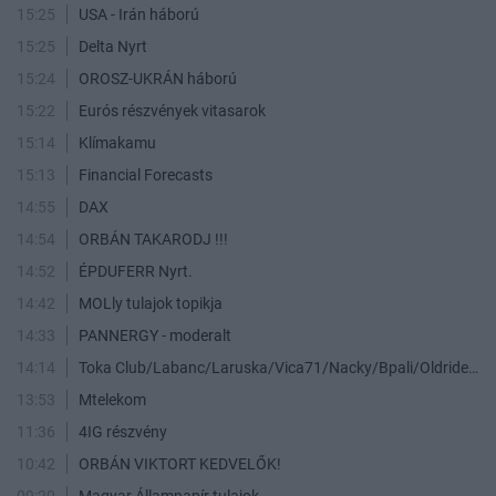
15:25
USA - Irán háború
15:25
Delta Nyrt
15:24
OROSZ-UKRÁN háború
15:22
Eurós részvények vitasarok
15:14
Klímakamu
15:13
Financial Forecasts
14:55
DAX
14:54
ORBÁN TAKARODJ !!!
14:52
ÉPDUFERR Nyrt.
14:42
MOLly tulajok topikja
14:33
PANNERGY - moderalt
14:14
Toka Club/Labanc/Laruska/Vica71/Nacky/Bpali/Oldrider/Josefernando/Mcbull/Kawaszabi
13:53
Mtelekom
11:36
4IG részvény
10:42
ORBÁN VIKTORT KEDVELŐK!
09:20
Magyar Állampapír tulajok