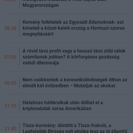
Magyarországon
Kemény feltételek az Egyesült Államoknak: ezt
követeli a közel-keleti ország a Hormuzi-szoros
08:38
megnyitásáért
A rövid távú profit vagy a hosszú távú zöld célok
számítanak jobban? A körforgásos gazdaság
07:00
valódi dilemmája
Nem csökkentek a keresetkülönbségek itthon az
06:00
elmúlt két évtizedben – Mutatjuk az okokat
Hatalmas háttéralkuk után dőlhet el a
21:53
kriptovaluták sorsa Amerikában
Tisza-kormány: döntött a Tisza-frakció, a
21:40
Legfelsőbb Bíróság volt elnöke lesz az új államfő