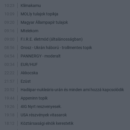
10:23
Klímakamu
10:09
MOLly tulajok topikja
09:20
Magyar Állampapír tulajok
09:16
Mtelekom
09:00
F.I.R.E. életmód (általánosságban)
08:56
Orosz - Ukrán háború - trollmentes topik
04:54
PANNERGY - moderalt
00:34
EUR/HUF
22:22
Akkocska
21:57
Ezüst
20:52
Hadiipar-nukleáris-urán és minden ami hozzá kapcsolódik
19:44
Appeninn topik
19:26
4IG Nyrt reszvenyesek.
19:18
USA részvények vitasarok
18:12
Köztársasági elnök kerestetik