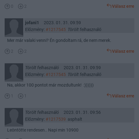
0
2
Válasz erre
jofani1
2023. 01. 31. 09:59
Előzmény:
#1217545
Törölt felhasználó
Mer már valaki venni? Én gondoltam rá, de nem merek.
2
2
Válasz erre
Törölt felhasználó
2023. 01. 31. 09:59
Előzmény:
#1217545
Törölt felhasználó
Na, akkor 100 pontot már mozdultunk! :))))))
1
1
Válasz erre
Törölt felhasználó
2023. 01. 31. 09:56
Előzmény:
#1217539
asphalt
Leöntötte rendesen.. Napi min 10900