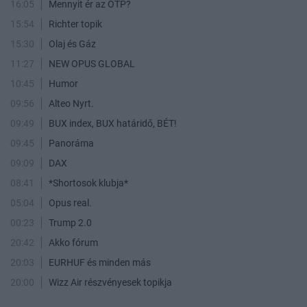
16:05
Mennyit ér az OTP?
15:54
Richter topik
15:30
Olaj és Gáz
11:27
NEW OPUS GLOBAL
10:45
Humor
09:56
Alteo Nyrt.
09:49
BUX index, BUX határidő, BÉT!
09:45
Panoráma
09:09
DAX
08:41
*Shortosok klubja*
05:04
Opus real.
00:23
Trump 2.0
20:42
Akko fórum
20:03
EURHUF és minden más
20:00
Wizz Air részvényesek topikja