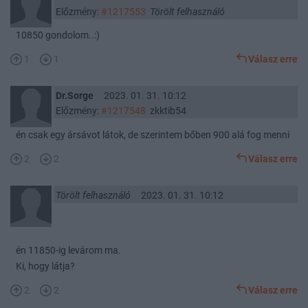
Előzmény:
#1217553
Törölt felhasználó
10850 gondolom..:)
1
1
Válasz erre
Dr.Sorge
2023. 01. 31. 10:12
Előzmény:
#1217548
zkktib54
én csak egy ársávot látok, de szerintem bőben 900 alá fog menni
2
2
Válasz erre
Törölt felhasználó
2023. 01. 31. 10:12
én 11850-ig levárom ma.
Ki, hogy látja?
2
2
Válasz erre