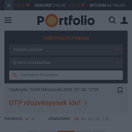
,17
-0,61%
USD/HUF
314,20
-0,87%
BITCOIN
64 766,69
-0,2
PORTFOLIO FORUM
Topikok szűrése
Új téma hozzáadása
Topiknyitó:
Törölt felhasználó
2006. 07. 24. 12:59
OTP részvényesek ide!
Rendezés:
oldalanként:
20
40
60
80
100