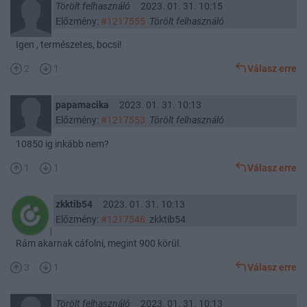
Törölt felhasználó
2023. 01. 31. 10:15
Előzmény:
#1217555
Törölt felhasználó
Igen , természetes, bocsi!
2
1
Válasz erre
papamacika
2023. 01. 31. 10:13
Előzmény:
#1217553
Törölt felhasználó
10850 ig inkább nem?
1
1
Válasz erre
zkktib54
2023. 01. 31. 10:13
Előzmény:
#1217548
zkktib54
Rám akarnak cáfolni, megint 900 körül.
3
1
Válasz erre
Törölt felhasználó
2023. 01. 31. 10:13