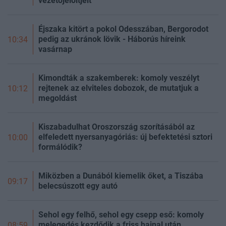
vezetőjelöltjeit
Éjszaka kitört a pokol Odesszában, Bergorodot
pedig az ukránok lövik - Háborús híreink
10:34
vasárnap
Kimondták a szakemberek: komoly veszélyt
rejtenek az elviteles dobozok, de mutatjuk a
10:12
megoldást
Kiszabadulhat Oroszország szorításából az
elfeledett nyersanyagóriás: új befektetési sztori
10:00
formálódik?
Miközben a Dunából kiemelik őket, a Tiszába
09:17
belecsúszott egy autó
Sehol egy felhő, sehol egy csepp eső: komoly
melegedés kezdődik a friss hajnal után
08:59