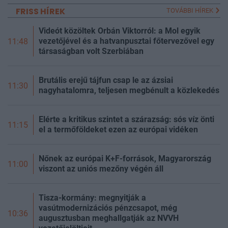
FRISS HÍREK
TOVÁBBI HÍREK
Videót közöltek Orbán Viktorról: a Mol egyik
vezetőjével és a hatvanpusztai főtervezővel egy
11:48
társaságban volt Szerbiában
Brutális erejű tájfun csap le az ázsiai
11:30
nagyhatalomra, teljesen megbénult a közlekedés
Elérte a kritikus szintet a szárazság: sós víz önti
11:15
el a termőföldeket ezen az európai vidéken
Nőnek az európai K+F-források, Magyarország
11:00
viszont az uniós mezőny végén áll
Tisza-kormány: megnyitják a
vasútmodernizációs pénzcsapot, még
10:36
augusztusban meghallgatják az NVVH