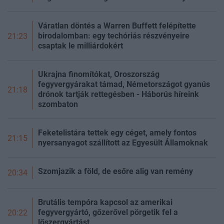
Váratlan döntés a Warren Buffett felépítette
birodalomban: egy techóriás részvényeire
21:23
csaptak le milliárdokért
Ukrajna finomítókat, Oroszország
fegyvergyárakat támad, Németországot gyanús
21:18
drónok tartják rettegésben - Háborús híreink
szombaton
Feketelistára tettek egy céget, amely fontos
21:15
nyersanyagot szállított az Egyesült Államoknak
Szomjazik a föld, de esőre alig van remény
20:34
Brutális tempóra kapcsol az amerikai
fegyvergyártó, gőzerővel pörgetik fel a
20:22
lőszergyártást