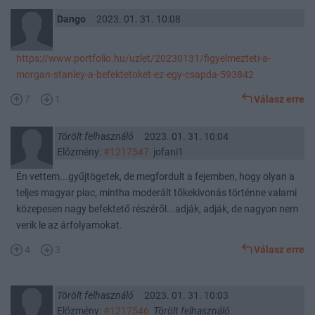
Dango
2023. 01. 31. 10:08
https://www.portfolio.hu/uzlet/20230131/figyelmezteti-a-
morgan-stanley-a-befektetoket-ez-egy-csapda-593842
7
1
Válasz erre
Törölt felhasználó
2023. 01. 31. 10:04
Előzmény:
#1217547
jofani1
Én vettem...gyűjtögetek, de megfordult a fejemben, hogy olyan a
teljes magyar piac, mintha moderált tőkekivonás történne valami
közepesen nagy befektető részéről...adják, adják, de nagyon nem
verik le az árfolyamokat.
4
3
Válasz erre
Törölt felhasználó
2023. 01. 31. 10:03
Előzmény:
#1217546
Törölt felhasználó