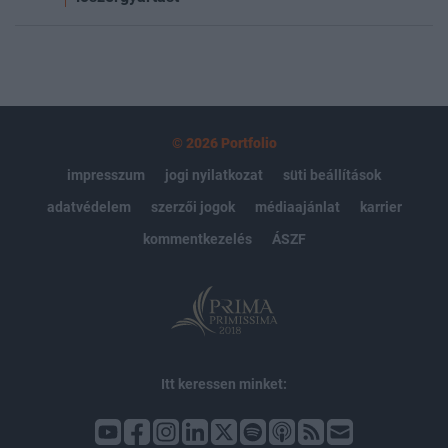
© 2026 Portfolio
impresszum
jogi nyilatkozat
süti beállítások
adatvédelem
szerzői jogok
médiaajánlat
karrier
kommentkezelés
ÁSZF
Itt keressen minket: