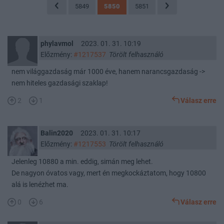
5849
5850
5851
phylavmol
2023. 01. 31. 10:19
Előzmény:
#1217537
Törölt felhasználó
nem világgazdaság már 1000 éve, hanem narancsgazdaság ->
nem hiteles gazdasági szaklap!
2
1
Válasz erre
Balin2020
2023. 01. 31. 10:17
Előzmény:
#1217553
Törölt felhasználó
Jelenleg 10880 a min. eddig, simán meg lehet.
De nagyon óvatos vagy, mert én megkockáztatom, hogy 10800
alá is lenézhet ma.
0
6
Válasz erre