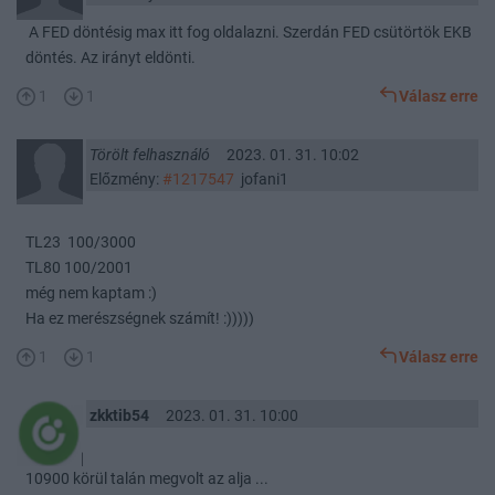
A FED döntésig max itt fog oldalazni. Szerdán FED csütörtök EKB
döntés. Az irányt eldönti.
1
1
Válasz erre
Törölt felhasználó
2023. 01. 31. 10:02
Előzmény:
#1217547
jofani1
TL23 100/3000
TL80 100/2001
még nem kaptam :)
Ha ez merészségnek számít! :)))))
1
1
Válasz erre
zkktib54
2023. 01. 31. 10:00
10900 körül talán megvolt az alja ...