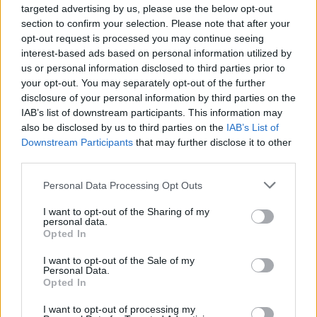
Köszi!
targeted advertising by us, please use the below opt-out
A márciusra adott jelzésed összerántja a gyomrom!
section to confirm your selection. Please note that after your
Nem, nem an,agi megfontolásból. De ez a háború rányo.ja a
opt-out request is processed you may continue seeing
bélyegét mindenre.. sajnos.
interest-based ads based on personal information utilized by
us or personal information disclosed to third parties prior to
0
2
Válasz erre
your opt-out. You may separately opt-out of the further
disclosure of your personal information by third parties on the
IAB’s list of downstream participants. This information may
Balin2020
2023. 01. 31. 09:52
also be disclosed by us to third parties on the
IAB’s List of
Downstream Participants
that may further disclose it to other
10920, elindult a szűkülésből délnek, ahogy vártam.
third parties.
3
7
Válasz erre
Personal Data Processing Opt Outs
I want to opt-out of the Sharing of my
personal data.
5849
5850
5851
Opted In
TOPIK GAZDA
I want to opt-out of the Sale of my
Personal Data.
Opted In
koi
1
1
1
I want to opt-out of processing my