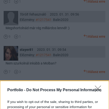
2
1
Válasz erre
Törölt felhasználó
2023. 01. 31. 09:56
Előzmény:
#1217541
Balin2020
Megshortolnád már rég milliárdos lennél! :)
9
1
Válasz erre
stayer81
2023. 01. 31. 09:54
Előzmény:
#1217541
Balin2020
Nem szurkolnál inkább a Molban?
7
3
Válasz erre
Törölt felhasználó
2023. 01. 31. 09:52
Portfolio -
Do Not Process My Personal Information
Előzmény:
#1217511
macibear
Szia Maci!
If you wish to opt-out of the sale, sharing to third parties, or
Jelzed előre, ha a fordulós jelet is meglátod?
processing of your personal or sensitive information for