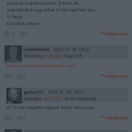
hatást és a várakozásokat.. 8-9ezer stb..
Indik hűlnek & megy idővel 12 felé majd febr.-ban.
11 tartja.
Ezt várjuk szépen:)
10
4
Válasz erre
Lehetetlen68
2023. 01. 30. 18:55
Előzmény:
#1217441
Paja1975
https://www.russiafossiltracker.com/
0
0
Válasz erre
gyula1971
2023. 01. 30. 18:02
Előzmény:
#1217451
Törölt felhasználó
A 11K-záró legalább megvolt. Enyhe felhúzással.
5
0
Válasz erre