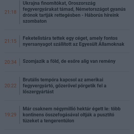
Ukrajna finomítókat, Oroszország
fegyvergyárakat támad, Németországot gyanús
21:18
drónok tartják rettegésben - Háborús híreink
szombaton
Feketelistára tettek egy céget, amely fontos
21:15
nyersanyagot szállított az Egyesült Államoknak
Szomjazik a föld, de esőre alig van remény
20:34
Brutális tempóra kapcsol az amerikai
fegyvergyártó, gőzerővel pörgetik fel a
20:22
lőszergyártást
Már csaknem négymillió hektár égett le: több
kontinens összefogásával oltják a pusztító
19:29
tüzeket a tengerentúlon