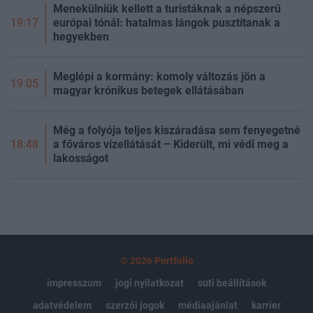
Menekülniük kellett a turistáknak a népszerű
európai tónál: hatalmas lángok pusztítanak a
19:17
hegyekben
Meglépi a kormány: komoly változás jön a
19:05
magyar krónikus betegek ellátásában
Még a folyója teljes kiszáradása sem fenyegetné
a főváros vízellátását – Kiderült, mi védi meg a
18:48
lakosságot
© 2026 Portfolio
impresszum
jogi nyilatkozat
süti beállítások
adatvédelem
szerzői jogok
médiaajánlat
karrier