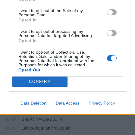
I want to opt-out of the Sale of my
Personal Data.
5853
5854
5855
Opted In
TOPIK GAZDA
I want to opt-out of processing my
Personal Data for Targeted Advertising.
Opted In
koi
1
1
1
I want to opt-out of Collection, Use,
Retention, Sale, and/or Sharing of my
Personal Data that Is Unrelated with the
AKTÍV FÓRUMOZÓK
Purposes for which it was collected.
Opted Out
CONFIRM
HPeter76
macibear
ktamask
Macus
Sarpac
LEGFRISSEBB TOPIKOK
ÖSSZES TOPIK
Data Deletion
Data Access
Privacy Policy
10:50
OTP részvényesek ide!
10:48
ORBÁN TAKARODJ !!!
10:48
Lakás/Ingatlan árak topik