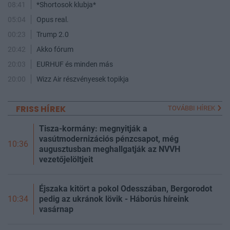
08:41
*Shortosok klubja*
05:04
Opus real.
00:23
Trump 2.0
20:42
Akko fórum
20:03
EURHUF és minden más
20:00
Wizz Air részvényesek topikja
FRISS HÍREK
TOVÁBBI HÍREK
Tisza-kormány: megnyitják a
vasútmodernizációs pénzcsapot, még
10:36
augusztusban meghallgatják az NVVH
vezetőjelöltjeit
Éjszaka kitört a pokol Odesszában, Bergorodot
pedig az ukránok lövik - Háborús híreink
10:34
vasárnap