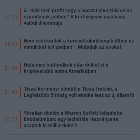
A rövid távú profit vagy a hosszú távú zöld célok
számítanak jobban? A körforgásos gazdaság
07:00
valódi dilemmája
Nem csökkentek a keresetkülönbségek itthon az
06:00
elmúlt két évtizedben – Mutatjuk az okokat
Hatalmas háttéralkuk után dőlhet el a
21:53
kriptovaluták sorsa Amerikában
Tisza-kormány: döntött a Tisza-frakció, a
21:40
Legfelsőbb Bíróság volt elnöke lesz az új államfő
Váratlan döntés a Warren Buffett felépítette
birodalomban: egy techóriás részvényeire
21:23
csaptak le milliárdokért