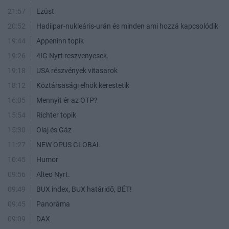
21:57
Ezüst
20:52
Hadiipar-nukleáris-urán és minden ami hozzá kapcsolódik
19:44
Appeninn topik
19:26
4IG Nyrt reszvenyesek.
19:18
USA részvények vitasarok
18:12
Köztársasági elnök kerestetik
16:05
Mennyit ér az OTP?
15:54
Richter topik
15:30
Olaj és Gáz
11:27
NEW OPUS GLOBAL
10:45
Humor
09:56
Alteo Nyrt.
09:49
BUX index, BUX határidő, BÉT!
09:45
Panoráma
09:09
DAX