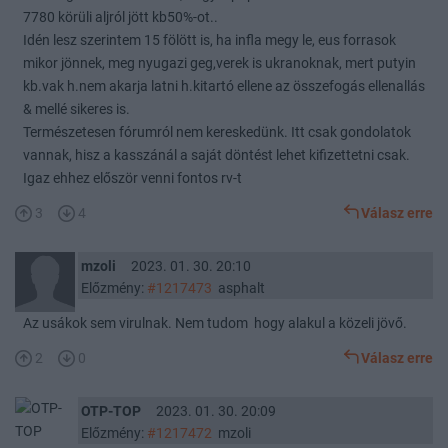
7780 körüli aljról jött kb50%-ot..
Idén lesz szerintem 15 fölött is, ha infla megy le, eus forrasok
mikor jönnek, meg nyugazi geg,verek is ukranoknak, mert putyin
kb.vak h.nem akarja latni h.kitartó ellene az összefogás ellenallás
& mellé sikeres is.
Természetesen fórumról nem kereskedünk. Itt csak gondolatok
vannak, hisz a kasszánál a saját döntést lehet kifizettetni csak.
Igaz ehhez először venni fontos rv-t
3
4
Válasz erre
mzoli
2023. 01. 30. 20:10
Előzmény:
#1217473
asphalt
Az usákok sem virulnak. Nem tudom hogy alakul a közeli jövő.
2
0
Válasz erre
OTP-TOP
2023. 01. 30. 20:09
Előzmény:
#1217472
mzoli