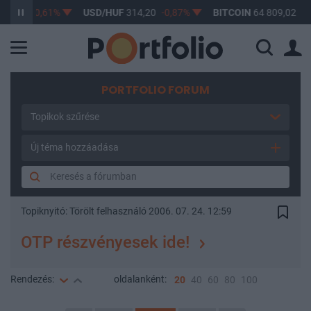
,17
-0,61%
USD/HUF
314,20
-0,87%
BITCOIN
64 809,02
-0,1
PORTFOLIO FORUM
Topikok szűrése
Új téma hozzáadása
Topiknyitó:
Törölt felhasználó
2006. 07. 24. 12:59
OTP részvényesek ide!
Rendezés:
oldalanként:
20
40
60
80
100