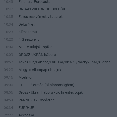
10:43
Financial Forecasts
10:42
ORBÁN VIKTORT KEDVELŐK!
10:35
Eurós részvények vitasarok
10:34
Delta Nyrt
10:23
Klímakamu
10:20
4IG részvény
10:09
MOLly tulajok topikja
10:09
OROSZ-UKRÁN háború
09:57
Toka Club/Labanc/Laruska/Vica71/Nacky/Bpali/Oldrider/Josefernando/Mcbull/Kawaszabi
09:20
Magyar Állampapír tulajok
09:16
Mtelekom
09:00
F.I.R.E. életmód (általánosságban)
08:56
Orosz - Ukrán háború - trollmentes topik
04:54
PANNERGY - moderalt
00:34
EUR/HUF
22:22
Akkocska