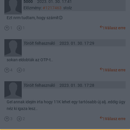
5000
2023. 01. 30. 17:41
Előzmény:
#1217463
stolz
Ezt nrm tudtam, hogy számít😊
1
1
Válasz erre
Törölt felhasználó
2023. 01. 30. 17:29
sokan eldobták az OTP-t..
4
0
Válasz erre
Törölt felhasználó
2023. 01. 30. 17:28
Gel annak idején irta hogy 11K lehet egy tartósabb új alj..eddig úgy
néz ki igaza lesz..
3
2
Válasz erre