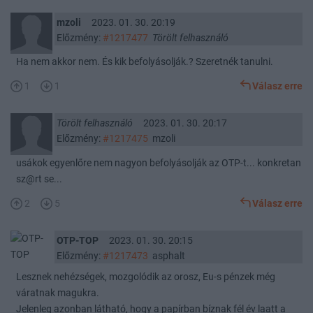
mzoli
2023. 01. 30. 20:19
Előzmény:
#1217477
Törölt felhasználó
Ha nem akkor nem. És kik befolyásolják.? Szeretnék tanulni.
1
1
Válasz erre
Törölt felhasználó
2023. 01. 30. 20:17
Előzmény:
#1217475
mzoli
usákok egyenlőre nem nagyon befolyásolják az OTP-t... konkretan
sz@rt se...
2
5
Válasz erre
OTP-TOP
2023. 01. 30. 20:15
Előzmény:
#1217473
asphalt
Lesznek nehézségek, mozgolódik az orosz, Eu-s pénzek még
váratnak magukra.
Jelenleg azonban látható, hogy a papírban bíznak fél év laatt a