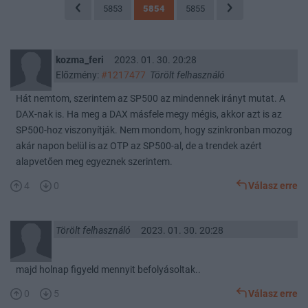
5853
5854
5855
kozma_feri
2023. 01. 30. 20:28
Előzmény:
#1217477
Törölt felhasználó
Hát nemtom, szerintem az SP500 az mindennek irányt mutat. A
DAX-nak is. Ha meg a DAX másfele megy mégis, akkor azt is az
SP500-hoz viszonyítják. Nem mondom, hogy szinkronban mozog
akár napon belül is az OTP az SP500-al, de a trendek azért
alapvetően meg egyeznek szerintem.
4
0
Válasz erre
Törölt felhasználó
2023. 01. 30. 20:28
majd holnap figyeld mennyit befolyásoltak..
0
5
Válasz erre