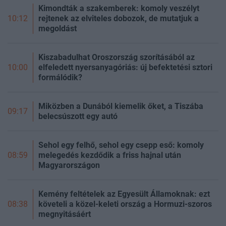
Kimondták a szakemberek: komoly veszélyt
rejtenek az elviteles dobozok, de mutatjuk a
10:12
megoldást
Kiszabadulhat Oroszország szorításából az
elfeledett nyersanyagóriás: új befektetési sztori
10:00
formálódik?
Miközben a Dunából kiemelik őket, a Tiszába
09:17
belecsúszott egy autó
Sehol egy felhő, sehol egy csepp eső: komoly
melegedés kezdődik a friss hajnal után
08:59
Magyarországon
Kemény feltételek az Egyesült Államoknak: ezt
követeli a közel-keleti ország a Hormuzi-szoros
08:38
megnyitásáért