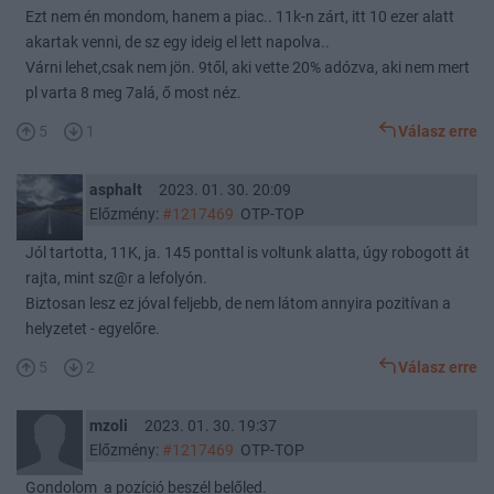
Ezt nem én mondom, hanem a piac.. 11k-n zárt, itt 10 ezer alatt
akartak venni, de sz egy ideig el lett napolva..
Várni lehet,csak nem jön. 9től, aki vette 20% adózva, aki nem mert
pl varta 8 meg 7alá, ő most néz.
5
1
Válasz erre
asphalt
2023. 01. 30. 20:09
Előzmény:
#1217469
OTP-TOP
Jól tartotta, 11K, ja. 145 ponttal is voltunk alatta, úgy robogott át
rajta, mint sz@r a lefolyón.
Biztosan lesz ez jóval feljebb, de nem látom annyira pozitívan a
helyzetet - egyelőre.
5
2
Válasz erre
mzoli
2023. 01. 30. 19:37
Előzmény:
#1217469
OTP-TOP
Gondolom a pozíció beszél belőled.