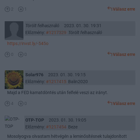
2
1
Válasz erre
Törölt felhasználó
2023. 01. 30. 19:31
Előzmény:
#1217329
Törölt felhasználó
https://invst.ly/-545o
0
0
Válasz erre
Solar976
2023. 01. 30. 19:15
Előzmény:
#1217415
Balin2020
Majd a FED kamatdöntés után felfelé veszi az irányt.
4
0
Válasz erre
OTP-TOP
2023. 01. 30. 19:05
Előzmény:
#1217454
Beze
Mosolyogva olvastam hétvégén a leminősítésnek tulajdonított