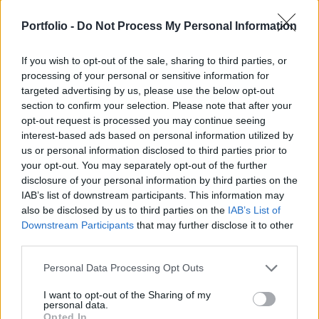
stolz
2023. 01. 30. 17:23
Portfolio -
Do Not Process My Personal Information
Előzmény:
#1217460
5000
Páratlan év van. Tavasz. Mikor kéne OTP-t longolni, ha nem
If you wish to opt-out of the sale, sharing to third parties, or
most...
processing of your personal or sensitive information for
targeted advertising by us, please use the below opt-out
4
4
Válasz erre
section to confirm your selection. Please note that after your
opt-out request is processed you may continue seeing
5000
2023. 01. 30. 17:19
interest-based ads based on personal information utilized by
Előzmény:
#1217460
5000
us or personal information disclosed to third parties prior to
your opt-out. You may separately opt-out of the further
Fasza, hogy nem mutatja a beírást, aztán ott van mind a kettő
disclosure of your personal information by third parties on the
0
0
Válasz erre
IAB’s list of downstream participants. This information may
also be disclosed by us to third parties on the
IAB’s List of
Downstream Participants
that may further disclose it to other
Törölt felhasználó
2023. 01. 30. 17:17
third parties.
Előzmény:
#1217455
Greg74
Personal Data Processing Opt Outs
A minősítéssel kapcsolatban igazad van volt lesz..csak a mértéken
ment a vita..
I want to opt-out of the Sharing of my
personal data.
1
1
Válasz erre
Opted In