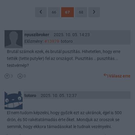
66
67
68
nyuszibroker
2025. 10. 05. 14:23
Előzmény:
#13979
totoro
Brutál számok ezek, és brutál pusztítás. Hihetetlen, hogy erre
tették (tette putyler) fel az országot. Pusztitás .. pusztítás...
testvérnép?
3
0
Válasz erre
totoro
2025. 10. 05. 12:37
El nem tudom képzelni, hogy győzik ezt az ukránok, éjjel is 500
drón, és 50 rakétatámadás érte őket. Mondjuk az oroszok se
semmik, hogy ekkora támadásokat le tudnak vezényelni.