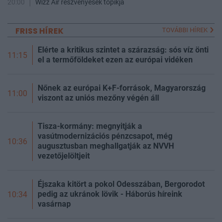
20:00
Wizz Air részvényesek topikja
FRISS HÍREK
TOVÁBBI HÍREK
Elérte a kritikus szintet a szárazság: sós víz önti
11:15
el a termőföldeket ezen az európai vidéken
Nőnek az európai K+F-források, Magyarország
11:00
viszont az uniós mezőny végén áll
Tisza-kormány: megnyitják a
vasútmodernizációs pénzcsapot, még
10:36
augusztusban meghallgatják az NVVH
vezetőjelöltjeit
Éjszaka kitört a pokol Odesszában, Bergorodot
pedig az ukránok lövik - Háborús híreink
10:34
vasárnap