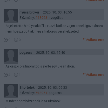
nyuszibroker
2025. 10. 03. 16:55
Előzmény:
#13963
nyugdijas
Bejelentette h hülye aki fél a ruszkiktól de vajon ennek igazolására
nem hosszabbítják meg a háborús vészhelyzetet?
0
0
Válasz erre
pogacsa
2025. 10. 03. 15:40
Az orszki olajfinomítót is elérte egy ukrán drón.
4
1
Válasz erre
Shortelek
2025. 10. 03. 09:33
Előzmény:
#13961
pogacsa
Mindent bombázzanak le az ukránok.