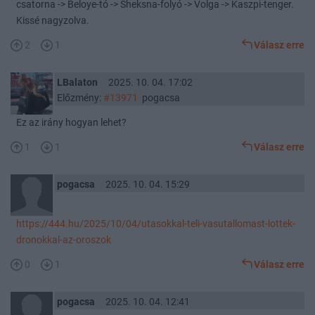
csatorna -> Beloye-tó -> Sheksna-folyó -> Volga -> Kaszpi-tenger.
Kissé nagyzolva.
2
1
Válasz erre
LBalaton
2025. 10. 04. 17:02
Előzmény:
#13971
pogacsa
Ez az irány hogyan lehet?
1
1
Válasz erre
pogacsa
2025. 10. 04. 15:29
https://444.hu/2025/10/04/utasokkal-teli-vasutallomast-lottek-
dronokkal-az-oroszok
0
1
Válasz erre
pogacsa
2025. 10. 04. 12:41