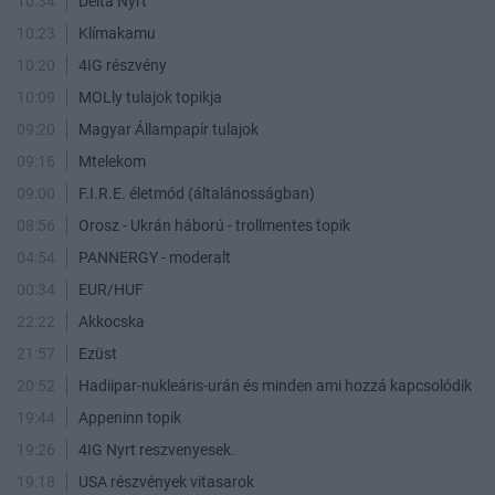
10:34
Delta Nyrt
10:23
Klímakamu
10:20
4IG részvény
10:09
MOLly tulajok topikja
09:20
Magyar Állampapír tulajok
09:16
Mtelekom
09:00
F.I.R.E. életmód (általánosságban)
08:56
Orosz - Ukrán háború - trollmentes topik
04:54
PANNERGY - moderalt
00:34
EUR/HUF
22:22
Akkocska
21:57
Ezüst
20:52
Hadiipar-nukleáris-urán és minden ami hozzá kapcsolódik
19:44
Appeninn topik
19:26
4IG Nyrt reszvenyesek.
19:18
USA részvények vitasarok