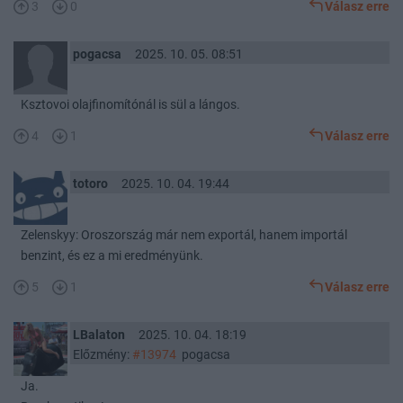
3
0
Válasz erre
pogacsa
2025. 10. 05. 08:51
Ksztovoi olajfinomítónál is sül a lángos.
4
1
Válasz erre
totoro
2025. 10. 04. 19:44
Zelenskyy: Oroszország már nem exportál, hanem importál
benzint, és ez a mi eredményünk.
5
1
Válasz erre
LBalaton
2025. 10. 04. 18:19
Előzmény:
#13974
pogacsa
Ja.