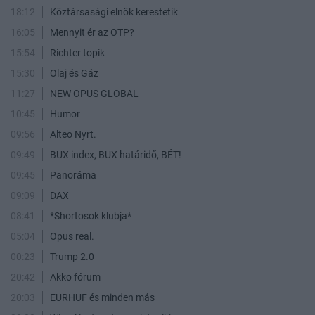
18:12
Köztársasági elnök kerestetik
16:05
Mennyit ér az OTP?
15:54
Richter topik
15:30
Olaj és Gáz
11:27
NEW OPUS GLOBAL
10:45
Humor
09:56
Alteo Nyrt.
09:49
BUX index, BUX határidő, BÉT!
09:45
Panoráma
09:09
DAX
08:41
*Shortosok klubja*
05:04
Opus real.
00:23
Trump 2.0
20:42
Akko fórum
20:03
EURHUF és minden más