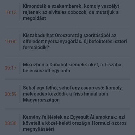
Kimondták a szakemberek: komoly veszélyt
rejtenek az elviteles dobozok, de mutatjuk a
10:12
megoldást
Kiszabadulhat Oroszország szorításából az
elfeledett nyersanyagóriás: új befektetési sztori
10:00
formálódik?
Miközben a Dunából kiemelik őket, a Tiszába
09:17
belecsúszott egy autó
Sehol egy felhő, sehol egy csepp eső: komoly
melegedés kezdődik a friss hajnal után
08:59
Magyarországon
Kemény feltételek az Egyesült Államoknak: ezt
követeli a közel-keleti ország a Hormuzi-szoros
08:38
megnyitásáért