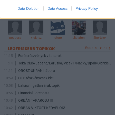
3
5
4
Data Deletion
Data Access
Privacy Policy
AKTÍV FÓRUMOZÓK
pogacsa
vigkrisz
totoro
LBalaton
Shortelek
LEGFRISSEBB TOPIKOK
ÖSSZES TOPIK
11:15
Eurós részvények vitasarok
11:14
Toka Club/Labanc/Laruska/Vica71/Nacky/Bpali/Oldrider/Josefernando/Mcbull/Kawaszabi
11:11
OROSZ-UKRÁN háború
10:59
OTP részvényesek ide!
10:58
Lakás/Ingatlan árak topik
10:56
Financial Forecasts
10:48
ORBÁN TAKARODJ !!!
10:42
ORBÁN VIKTORT KEDVELŐK!