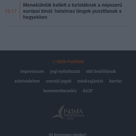
Menekülniük kellett a turistáknak a népszerű
európai tónál: hatalmas lángok pusztítanak a
19:17
hegyekben
© 2026 Portfolio
impresszum
jogi nyilatkozat
süti beállítások
adatvédelem
szerzői jogok
médiaajánlat
karrier
kommentkezelés
ÁSZF
Itt keressen minket: