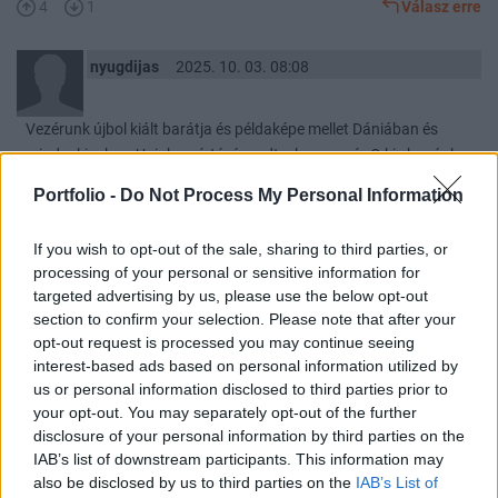
4
1
Válasz erre
nyugdijas
2025. 10. 03. 08:08
Vezérunk újbol kiált barátja és példaképe mellet Dániában és
mindenkinek az Unioban értésére adta, hogy amíg O kis hazánk
vezére addig a szívét és vérét odaadja Putyinnak és
Portfolio -
Do Not Process My Personal Information
Oroszországnak.
1
1
Válasz erre
If you wish to opt-out of the sale, sharing to third parties, or
processing of your personal or sensitive information for
targeted advertising by us, please use the below opt-out
Törölt felhasználó
2025. 10. 03. 07:31
section to confirm your selection. Please note that after your
opt-out request is processed you may continue seeing
interest-based ads based on personal information utilized by
Az orosz közösségi médiában a hivatalos csatornák szokás
us or personal information disclosed to third parties prior to
szerint elkenik a ru területén történt támadásokat, az
your opt-out. You may separately opt-out of the further
exporttilalmat "technikai átállással" magyarázzák. Az orosz
disclosure of your personal information by third parties on the
felhasználók viszont ukrán háború helyett belső háborút
IAB’s list of downstream participants. This information may
emlegetnek, mert látják, hogy napi szinten robban fel valami a
also be disclosed by us to third parties on the
IAB’s List of
saját országukban, dollárt jóformán csak feketepiacon tudnak