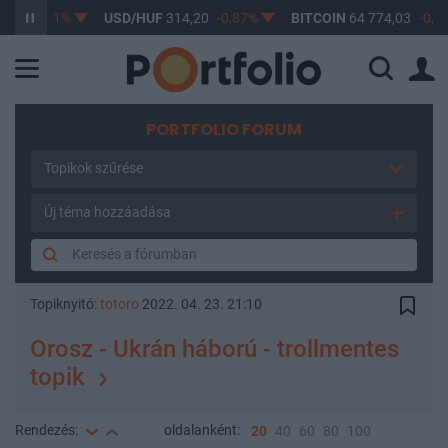
7
-0,61%
USD/HUF
314,20
-0,87%
BITCOIN
64 774,03
-0,21%
PORTFOLIO FORUM
Topikok szűrése
Új téma hozzáadása
Topiknyitó:
totoro
2022. 04. 23. 21:10
Orosz - Ukrán háború - trollmentes
topik
Rendezés:
oldalanként:
20
40
60
80
100