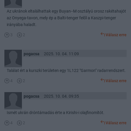
Az ukránok eltalálhattak egy Buyan--M osztályú orosz rakétahajót
az Onyega-tavon, mely ép a Balti-tenger felől a Kaszpi-tenger
irányába haladt.
3
2
Válasz erre
pogacsa
2025. 10. 04. 11:09
Találat ért a kurszki területen egy 1L122 "Garmon" radarrendszert.
4
2
Válasz erre
pogacsa
2025. 10. 04. 09:35
Ismét ukrán dróntámadás érte a Kirishi-i olajfinomítót.
4
2
Válasz erre