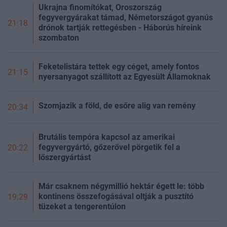
Ukrajna finomítókat, Oroszország
fegyvergyárakat támad, Németországot gyanús
21:18
drónok tartják rettegésben - Háborús híreink
szombaton
Feketelistára tettek egy céget, amely fontos
21:15
nyersanyagot szállított az Egyesült Államoknak
Szomjazik a föld, de esőre alig van remény
20:34
Brutális tempóra kapcsol az amerikai
fegyvergyártó, gőzerővel pörgetik fel a
20:22
lőszergyártást
Már csaknem négymillió hektár égett le: több
kontinens összefogásával oltják a pusztító
19:29
tüzeket a tengerentúlon