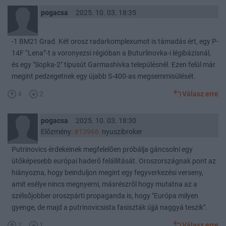
pogacsa
2025. 10. 03. 18:35
-1 BM21 Grad. Két orosz radarkomplexumot is támadás ért, egy P-
14F “Lena”-t a voronyezsi régióban a Buturlinovka-i légibázisnál,
és egy "Sopka-2" típusút Garmashivka településnél. Ezen felül már
megint pedzegetnek egy újabb S-400-as megsemmisülését.
4
2
Válasz erre
pogacsa
2025. 10. 03. 18:30
Előzmény:
#13966
nyuszibroker
Putrinovics érdekeinek megfelelően próbálja gáncsolni egy
ütőképesebb európai haderő felállítását. Oroszországnak pont az
hiányozna, hogy beinduljon megint egy fegyverkezési verseny,
amit esélye nincs megnyerni, másrészről hogy mutatna az a
szélsőjobber oroszpárti propaganda is, hogy "Európa milyen
gyenge, de majd a putrinovicsista fasiszták újjá naggyá teszik".
2
1
Válasz erre