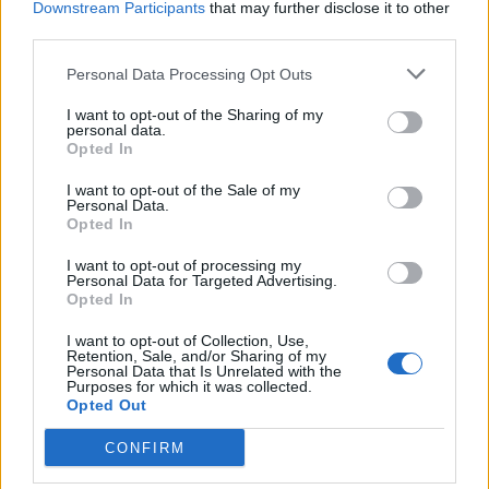
Downstream Participants
that may further disclose it to other
venni (már 140-150-es szinteket írnak), és kezd erősödni az
third parties.
üzemanyag feketepiaca is a korlátozás miatt. Szerintem ezen
háttérfolyamatok alakulása nagyon fontos, mert a központi
Personal Data Processing Opt Outs
kormányzatnak elemi érdeke a belső stabilitás fenntartása - a
I want to opt-out of the Sharing of my
területszerző háborúnál sokkal fontosabb.
personal data.
Opted In
4
2
Válasz erre
I want to opt-out of the Sale of my
Personal Data.
pogacsa
2025. 10. 02. 23:21
Opted In
I want to opt-out of processing my
Találat érte az Uralchem Berezniki-i gyárát.
Personal Data for Targeted Advertising.
Opted In
6
2
Válasz erre
I want to opt-out of Collection, Use,
Retention, Sale, and/or Sharing of my
Personal Data that Is Unrelated with the
Purposes for which it was collected.
66
67
68
Opted Out
TOPIK GAZDA
CONFIRM
totoro