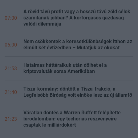
A rövid távú profit vagy a hosszú távú zöld célok
számítanak jobban? A körforgásos gazdaság
07:00
valódi dilemmája
Nem csökkentek a keresetkülönbségek itthon az
06:00
elmúlt két évtizedben – Mutatjuk az okokat
Hatalmas háttéralkuk után dőlhet el a
21:53
kriptovaluták sorsa Amerikában
Tisza-kormány: döntött a Tisza-frakció, a
21:40
Legfelsőbb Bíróság volt elnöke lesz az új államfő
Váratlan döntés a Warren Buffett felépítette
birodalomban: egy techóriás részvényeire
21:23
csaptak le milliárdokért