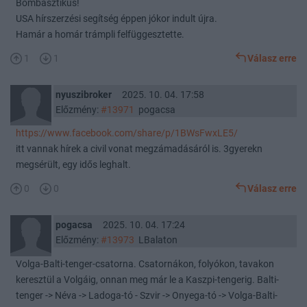
Bombasztikus!
USA hírszerzési segítség éppen jókor indult újra.
Hamár a homár trámpli felfüggesztette.
1
1
Válasz erre
nyuszibroker
2025. 10. 04. 17:58
Előzmény:
#13971
pogacsa
https://www.facebook.com/share/p/1BWsFwxLE5/
itt vannak hírek a civil vonat megzámadásáról is. 3gyerekn
megsérült, egy idős leghalt.
0
0
Válasz erre
pogacsa
2025. 10. 04. 17:24
Előzmény:
#13973
LBalaton
Volga-Balti-tenger-csatorna. Csatornákon, folyókon, tavakon
keresztül a Volgáig, onnan meg már le a Kaszpi-tengerig. Balti-
tenger -> Néva -> Ladoga-tó - Szvir -> Onyega-tó -> Volga-Balti-