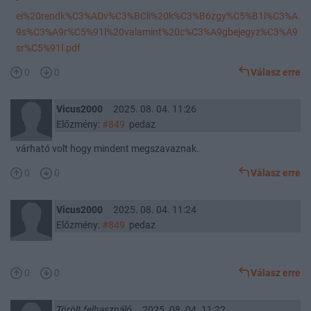
-
ei%20rendk%C3%ADv%C3%BCli%20k%C3%B6zgy%C5%B1l%C3%A
9s%C3%A9r%C5%91l%20valamint%20c%C3%A9gbejegyz%C3%A9
sr%C5%91l.pdf
0
0
Válasz erre
Vicus2000
2025. 08. 04. 11:26
Előzmény:
#849
pedaz
várható volt hogy mindent megszavaznak.
0
0
Válasz erre
Vicus2000
2025. 08. 04. 11:24
Előzmény:
#849
pedaz
0
0
Válasz erre
Törölt felhasználó
2025. 08. 04. 11:22