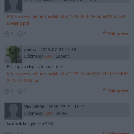
https://www.bet.hu/newkibdata/129300607/Minutes%20of%20
Meeting.pdf
0
0
Válasz erre
pedaz
2025. 07. 31. 16:33
Előzmény:
#847
Labanc
Ez alapján elég biztosnak tűnik:
https://www.bet.hu/newkibdata/129297546/OXO_EPLISTAMOD_
20250730_HU.pdf
0
0
Válasz erre
Vicus2000
2025. 07. 31. 12:19
Előzmény:
#842
Jocek
ki utazik közgyűlésre? XD