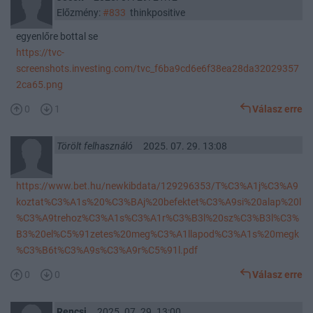
Előzmény:
#833
thinkpositive
egyenlőre bottal se
https://tvc-
screenshots.investing.com/tvc_f6ba9cd6e6f38ea28da32029357
2ca65.png
0
1
Válasz erre
Törölt felhasználó
2025. 07. 29. 13:08
https://www.bet.hu/newkibdata/129296353/T%C3%A1j%C3%A9
koztat%C3%A1s%20%C3%BAj%20befektet%C3%A9si%20alap%20l
%C3%A9trehoz%C3%A1s%C3%A1r%C3%B3l%20sz%C3%B3l%C3%
B3%20el%C5%91zetes%20meg%C3%A1llapod%C3%A1s%20megk
%C3%B6t%C3%A9s%C3%A9r%C5%91l.pdf
0
0
Válasz erre
Rencsi
2025. 07. 29. 13:00