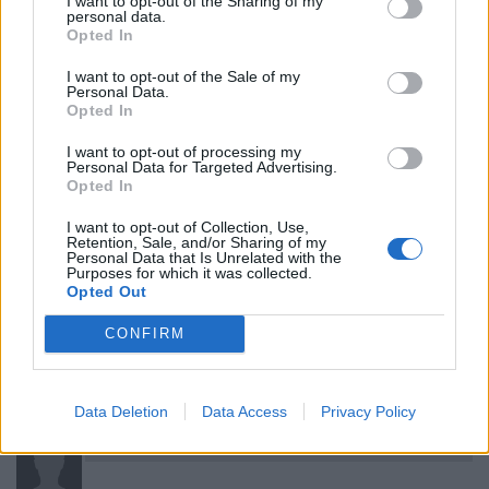
I want to opt-out of the Sharing of my
personal data.
kereskedésének a 2025. augusztus 6-i Tőzsdenapon az
Opted In
Előkészítés szakasz kezdetétől a 2025. augusztus 7-i
Tőzsdenapon a Lezárás szakasz végéig történő
I want to opt-out of the Sale of my
Personal Data.
felfüggesztéséről."
Opted In
.
https://bet.hu/site/newkib/hu/2025.07./OXO_Technologies_Holdi
I want to opt-out of processing my
Personal Data for Targeted Advertising.
ng_N.V._Torzsreszvenyek_kereskedesenek_felfuggesztese_12929
Opted In
7736
I want to opt-out of Collection, Use,
2
0
Válasz erre
Retention, Sale, and/or Sharing of my
Personal Data that Is Unrelated with the
Purposes for which it was collected.
Opted Out
Vicus2000
2025. 08. 08. 09:07
Előzmény:
#849
pedaz
CONFIRM
ma is fel van még függesztve? vagy hol találom meg?
0
0
Válasz erre
Data Deletion
Data Access
Privacy Policy
Jocek
2025. 08. 05. 21:06