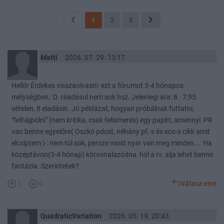
1
2
3
Matti
2026. 07. 29. 13:17
Helló! Érdekes visszaolvasni ezt a fórumot 3-4 hónapos
mélységben, :D ráadásul nem sok hsz. Jelenlegi ára: 8. 7,95
vételen, 8 eladásin. Jó példázat, hogyan próbálnak futtatni,
"felhájpolni" (nem kritika, csak felismerés) egy papírt, amennyi PR
van benne egyelőre( Oszkó pdcst, néhány pf,-s és eco-s cikk amit
elcsíptem ) : nem túl sok, persze most nyár van meg minden... Ha
középtávon(3-4 hónap) körvonalazódna hol a rv. alja lehet benne
fantázia. Szerintetek?
1
0
Válasz erre
QuadraticVariation
2026. 05. 19. 20:43