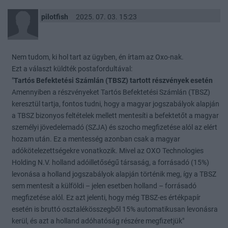
pilotfish
2025. 07. 03. 15:23
Nem tudom, ki hol tart az ügyben, én írtam az Oxo-nak.
Ezt a választ küldték postafordultával:
"
Tartós Befektetési Számlán (TBSZ) tartott részvények esetén
Amennyiben a részvényeket Tartós Befektetési Számlán (TBSZ)
keresztül tartja, fontos tudni, hogy a magyar jogszabályok alapján
a TBSZ bizonyos feltételek mellett mentesíti a befektetőt a magyar
személyi jövedelemadó (SZJA) és szocho megfizetése alól az elért
hozam után. Ez a mentesség azonban csak a magyar
adókötelezettségekre vonatkozik. Mivel az OXO Technologies
Holding N.V. holland adóilletőségű társaság, a forrásadó (15%)
levonása a holland jogszabályok alapján történik meg, így a TBSZ
sem mentesít a külföldi – jelen esetben holland – forrásadó
megfizetése alól. Ez azt jelenti, hogy még TBSZ-es értékpapír
esetén is bruttó osztalékösszegből 15% automatikusan levonásra
kerül, és azt a holland adóhatóság részére megfizetjük"