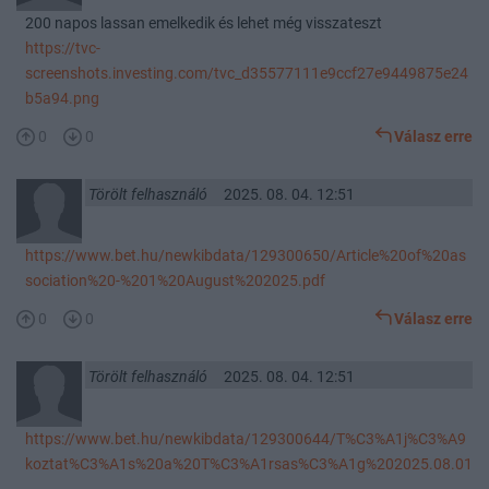
200 napos lassan emelkedik és lehet még visszateszt
https://tvc-
screenshots.investing.com/tvc_d35577111e9ccf27e9449875e24
b5a94.png
0
0
Válasz erre
Törölt felhasználó
2025. 08. 04. 12:51
https://www.bet.hu/newkibdata/129300650/Article%20of%20as
sociation%20-%201%20August%202025.pdf
0
0
Válasz erre
Törölt felhasználó
2025. 08. 04. 12:51
https://www.bet.hu/newkibdata/129300644/T%C3%A1j%C3%A9
koztat%C3%A1s%20a%20T%C3%A1rsas%C3%A1g%202025.08.01