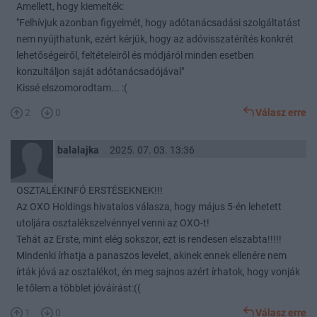
Amellett, hogy kiemelték:
"Felhívjuk azonban figyelmét, hogy adótanácsadási szolgáltatást
nem nyújthatunk, ezért kérjük, hogy az adóvisszatérítés konkrét
lehetőségeiről, feltételeiről és módjáról minden esetben
konzultáljon saját adótanácsadójával"
Kissé elszomorodtam... :(
2
0
Válasz erre
balalajka
2025. 07. 03. 13:36
OSZTALÉKINFÓ ERSTÉSEKNEK!!!
Az OXO Holdings hivatalos válasza, hogy május 5-én lehetett
utoljára osztalékszelvénnyel venni az OXO-t!
Tehát az Erste, mint elég sokszor, ezt is rendesen elszabta!!!!!
Mindenki írhatja a panaszos levelet, akinek ennek ellenére nem
írták jóvá az osztalékot, én meg sajnos azért írhatok, hogy vonják
le tőlem a többlet jóváírást:((
1
0
Válasz erre