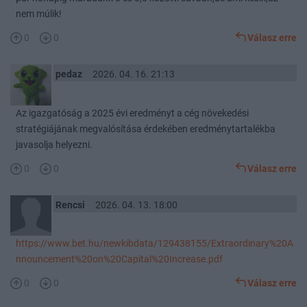
nem múlik!
0
0
Válasz erre
pedaz
2026. 04. 16. 21:13
Az igazgatóság a 2025 évi eredményt a cég növekedési
stratégiájának megvalósítása érdekében eredménytartalékba
javasolja helyezni.
0
0
Válasz erre
Rencsi
2026. 04. 13. 18:00
https://www.bet.hu/newkibdata/129438155/Extraordinary%20A
nnouncement%20on%20Capital%20Increase.pdf
0
0
Válasz erre