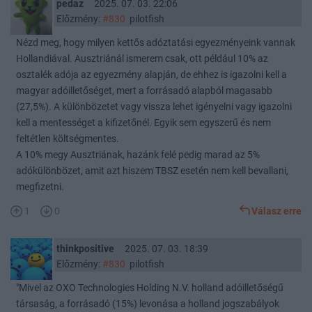
pedaz
2025. 07. 03. 22:06
Előzmény:
#830
pilotfish
Nézd meg, hogy milyen kettős adóztatási egyezményeink vannak
Hollandiával. Ausztriánál ismerem csak, ott például 10% az
osztalék adója az egyezmény alapján, de ehhez is igazolni kell a
magyar adóilletőséget, mert a forrásadó alapból magasabb
(27,5%). A különbözetet vagy vissza lehet igényelni vagy igazolni
kell a mentességet a kifizetőnél. Egyik sem egyszerű és nem
feltétlen költségmentes.
A 10% megy Ausztriának, hazánk felé pedig marad az 5%
adókülönbözet, amit azt hiszem TBSZ esetén nem kell bevallani,
megfizetni.
1
0
Válasz erre
thinkpositive
2025. 07. 03. 18:39
Előzmény:
#830
pilotfish
"Mivel az OXO Technologies Holding N.V. holland adóilletőségű
társaság, a forrásadó (15%) levonása a holland jogszabályok