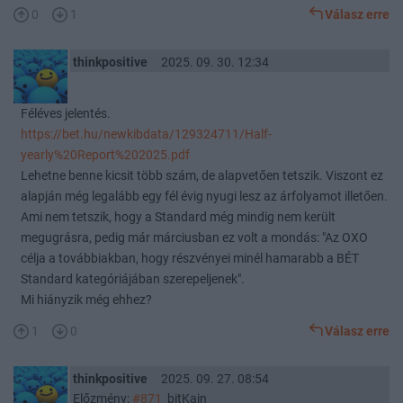
0
1
Válasz erre
thinkpositive
2025. 09. 30. 12:34
Féléves jelentés.
https://bet.hu/newkibdata/129324711/Half-
yearly%20Report%202025.pdf
Lehetne benne kicsit több szám, de alapvetően tetszik. Viszont ez
alapján még legalább egy fél évig nyugi lesz az árfolyamot illetően.
Ami nem tetszik, hogy a Standard még mindig nem került
megugrásra, pedig már márciusban ez volt a mondás: "Az OXO
célja a továbbiakban, hogy részvényei minél hamarabb a BÉT
Standard kategóriájában szerepeljenek".
Mi hiányzik még ehhez?
1
0
Válasz erre
thinkpositive
2025. 09. 27. 08:54
Előzmény:
#871
bitKain