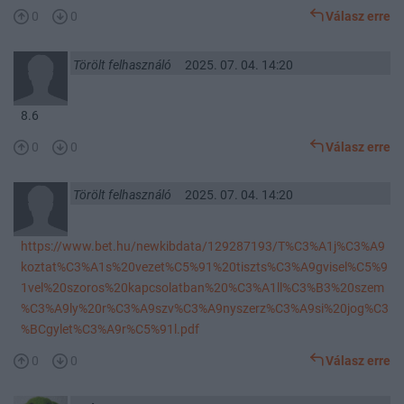
0
0
Válasz erre
Törölt felhasználó
2025. 07. 04. 14:20
8.6
0
0
Válasz erre
Törölt felhasználó
2025. 07. 04. 14:20
https://www.bet.hu/newkibdata/129287193/T%C3%A1j%C3%A9
koztat%C3%A1s%20vezet%C5%91%20tiszts%C3%A9gvisel%C5%9
1vel%20szoros%20kapcsolatban%20%C3%A1ll%C3%B3%20szem
%C3%A9ly%20r%C3%A9szv%C3%A9nyszerz%C3%A9si%20jog%C3
%BCgylet%C3%A9r%C5%91l.pdf
0
0
Válasz erre