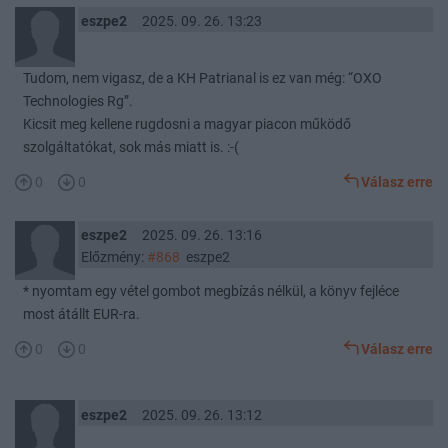
eszpe2
2025. 09. 26. 13:23
Tudom, nem vigasz, de a KH Patrianal is ez van még: “OXO
Technologies Rg”.
Kicsit meg kellene rugdosni a magyar piacon működő
szolgáltatókat, sok más miatt is. :-(
0
0
Válasz erre
eszpe2
2025. 09. 26. 13:16
Előzmény:
#868
eszpe2
* nyomtam egy vétel gombot megbízás nélkül, a könyv fejléce
most átállt EUR-ra.
0
0
Válasz erre
eszpe2
2025. 09. 26. 13:12