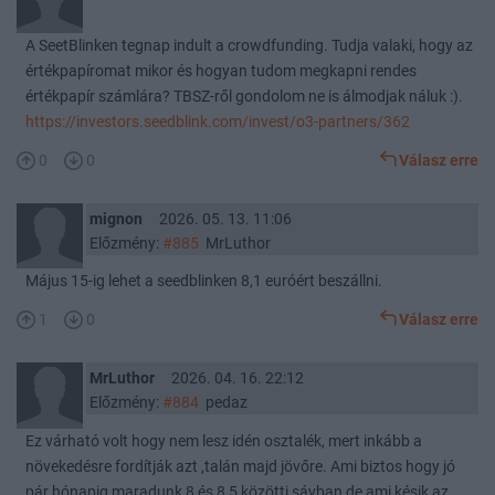
A SeetBlinken tegnap indult a crowdfunding. Tudja valaki, hogy az
értékpapíromat mikor és hogyan tudom megkapni rendes
értékpapír számlára? TBSZ-ről gondolom ne is álmodjak náluk :).
https://investors.seedblink.com/invest/o3-partners/362
0
0
Válasz erre
mignon
2026. 05. 13. 11:06
Előzmény:
#885
MrLuthor
Május 15-ig lehet a seedblinken 8,1 euróért beszállni.
1
0
Válasz erre
MrLuthor
2026. 04. 16. 22:12
Előzmény:
#884
pedaz
Ez várható volt hogy nem lesz idén osztalék, mert inkább a
növekedésre fordítják azt ,talán majd jövőre. Ami biztos hogy jó
pár hónapig maradunk 8 és 8,5 közötti sávban,de ami késik,az