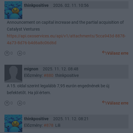
thinkpositive
2026. 02. 11. 10:56
Announcement on capital increase and the partial acquisition of
Catalyst Ventures
https://api.oxoservices.eu/api/v1/attachments/5cca943d-8878-
4a73-8d76-b4d6a8c06d6d
0
0
Válasz erre
mignon
2025. 11. 12. 08:48
Előzmény:
#880
thinkpositive
A 15. oldal szerint legalább 7,95 eurón engednének be új
befektetőt. Ha jól értem.
0
0
Válasz erre
thinkpositive
2025. 11. 12. 08:21
Előzmény:
#878
Lili