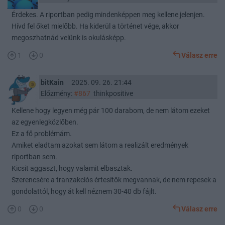
Érdekes. A riportban pedig mindenképpen meg kellene jelenjen.
Hívd fel őket mielőbb. Ha kiderül a történet vége, akkor
megoszhatnád velünk is okulásképp.
1
0
Válasz erre
bitKain
2025. 09. 26. 21:44
Előzmény:
#867
thinkpositive
Kellene hogy legyen még pár 100 darabom, de nem látom ezeket
az egyenlegközlőben.
Ez a fő problémám.
Amiket eladtam azokat sem látom a realizált eredmények
riportban sem.
Kicsit aggaszt, hogy valamit elbasztak.
Szerencsére a tranzakciós értesítők megvannak, de nem repesek a
gondolattól, hogy át kell néznem 30-40 db fájlt.
0
0
Válasz erre