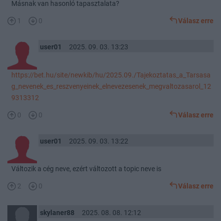
Másnak van hasonló tapasztalata?
1
0
Válasz erre
user01
2025. 09. 03. 13:23
https://bet.hu/site/newkib/hu/2025.09./Tajekoztatas_a_Tarsasa
g_nevenek_es_reszvenyeinek_elnevezesenek_megvaltozasarol_12
9313312
0
0
Válasz erre
user01
2025. 09. 03. 13:22
Változik a cég neve, ezért változott a topic neve is
2
0
Válasz erre
skylaner88
2025. 08. 08. 12:12