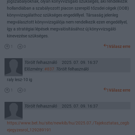
jogszabályoknak, olyan könyvvizsgáló szükséges, aki rendelkezik
hollandiában a szabályozott piacon szereplő tőzsdei cégek (OOB)
könyvvizsgálathoz szükséges engedéllyel. Társaság jelenleg
megválasztott könyvvizsgálója nem rendelkezik ezen engedéllyel,
így a stratégiai lépések megvalósításához új könyvvizsgáló
kinevezése szükséges.
1
0
Válasz erre
Törölt felhasználó
2025. 07. 09. 16:37
Előzmény:
#837
Törölt felhasználó
raly lesz-10 ig
1
0
Válasz erre
Törölt felhasználó
2025. 07. 09. 16:37
https://www.bet.hu/site/newkib/hu/2025.07./Tajekoztatas_cegb
ejegyzesrol_129289191