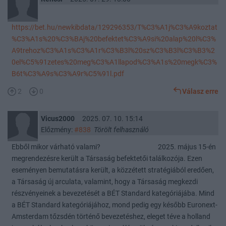
https://bet.hu/newkibdata/129296353/T%C3%A1j%C3%A9koztat
%C3%A1s%20%C3%BAj%20befektet%C3%A9si%20alap%20l%C3%
A9trehoz%C3%A1s%C3%A1r%C3%B3l%20sz%C3%B3l%C3%B3%2
0el%C5%91zetes%20meg%C3%A1llapod%C3%A1s%20megk%C3%
B6t%C3%A9s%C3%A9r%C5%91l.pdf
2
0
Válasz erre
Vicus2000
2025. 07. 10. 15:14
Előzmény:
#838
Törölt felhasználó
Ebből mikor várható valami? 2025. május 15-én
megrendezésre került a Társaság befektetői találkozója. Ezen
eseményen bemutatásra került, a közzétett stratégiából eredően,
a Társaság új arculata, valamint, hogy a Társaság megkezdi
részvényeinek a bevezetését a BÉT Standard kategóriájába. Mind
a BÉT Standard kategóriájához, mond pedig egy később Euronext-
Amsterdam tőzsdén történő bevezetéshez, eleget téve a holland