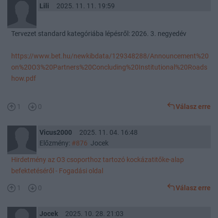
Lili
2025. 11. 11. 19:59
Tervezet standard kategóriába lépésről: 2026. 3. negyedév
https://www.bet.hu/newkibdata/129348288/Announcement%20
on%20O3%20Partners%20Concluding%20Institutional%20Roads
how.pdf
1
0
Válasz erre
Vicus2000
2025. 11. 04. 16:48
Előzmény:
#876
Jocek
Hirdetmény az O3 csoporthoz tartozó kockázatitőke-alap
befektetéséről - Fogadási oldal
1
0
Válasz erre
Jocek
2025. 10. 28. 21:03