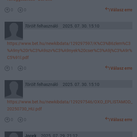
0
0
Válasz erre
Törölt felhasználó
2025. 07. 30. 15:10
https://www.bet.hu/newkibdata/129297597/K%C3%B6zlem%C3
%A9ny%20r%C3%A9szv%C3%A9nyek%20cser%C3%A9j%C3%A9r%
C5%91l.pdf
1
0
Válasz erre
Törölt felhasználó
2025. 07. 30. 15:10
https://www.bet.hu/newkibdata/129297546/OXO_EPLISTAMOD_
20250730_HU.pdf
0
0
Válasz erre
Jocek
2025. 07. 29. 21:12