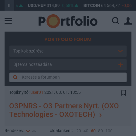
,46%
USD/HUF
314,89
0,58%
BITCOIN
64 564,72
-0,06%
PORTFOLIO FORUM
Topikok szűrése
Új téma hozzáadása
Topiknyitó:
user01
2021. 03. 01. 13:55
O3PNRS - O3 Partners Nyrt. (OXO
Technologies - OXOTECH)
Rendezés:
oldalanként:
20
40
60
80
100