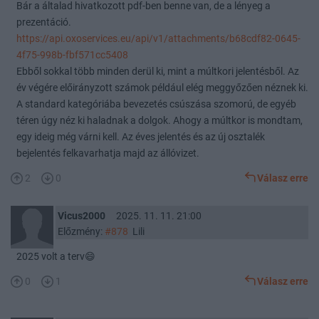
Bár a általad hivatkozott pdf-ben benne van, de a lényeg a
prezentáció.
https://api.oxoservices.eu/api/v1/attachments/b68cdf82-0645-
4f75-998b-fbf571cc5408
Ebből sokkal több minden derül ki, mint a múltkori jelentésből. Az
év végére előirányzott számok például elég meggyőzően néznek ki.
A standard kategóriába bevezetés csúszása szomorú, de egyéb
téren úgy néz ki haladnak a dolgok. Ahogy a múltkor is mondtam,
egy ideig még várni kell. Az éves jelentés és az új osztalék
bejelentés felkavarhatja majd az állóvizet.
2
0
Válasz erre
Vicus2000
2025. 11. 11. 21:00
Előzmény:
#878
Lili
2025 volt a terv😄
0
1
Válasz erre