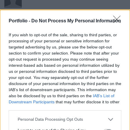
NetbrokerGo-ban már ott a részvény de nem mutat hozzá
könyvet, kötést, árat, pedig ma már volt.
Portfolio -
Do Not Process My Personal Information
1
0
Válasz erre
If you wish to opt-out of the sale, sharing to third parties, or
processing of your personal or sensitive information for
balalajka
2025. 08. 08. 10:41
targeted advertising by us, please use the below opt-out
Előzmény:
#856
Vicus2000
section to confirm your selection. Please note that after your
opt-out request is processed you may continue seeing
Nem, már visszajött!
interest-based ads based on personal information utilized by
Újra ki kell választani a listából!
us or personal information disclosed to third parties prior to
0
0
Válasz erre
your opt-out. You may separately opt-out of the further
disclosure of your personal information by third parties on the
IAB’s list of downstream participants. This information may
bitKain
2025. 08. 08. 10:40
also be disclosed by us to third parties on the
IAB’s List of
Előzmény:
#856
Vicus2000
Downstream Participants
that may further disclose it to other
third parties.
A közlemény szerint nincs. Ma már lehet vele kereskedni.
.
Personal Data Processing Opt Outs
"A Tőzsde 21/Xtend/2025. számú határozata az OXO
Technologies Holding N.V. Törzsrészvények tőzsdei