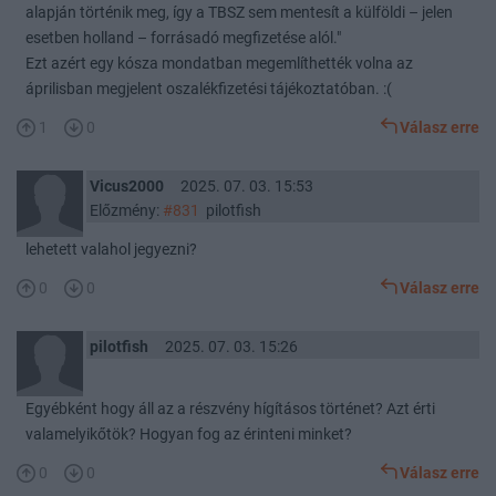
alapján történik meg, így a TBSZ sem mentesít a külföldi – jelen
esetben holland – forrásadó megfizetése alól."
Ezt azért egy kósza mondatban megemlíthették volna az
áprilisban megjelent oszalékfizetési tájékoztatóban. :(
1
0
Válasz erre
Vicus2000
2025. 07. 03. 15:53
Előzmény:
#831
pilotfish
lehetett valahol jegyezni?
0
0
Válasz erre
pilotfish
2025. 07. 03. 15:26
Egyébként hogy áll az a részvény hígításos történet? Azt érti
valamelyikőtök? Hogyan fog az érinteni minket?
0
0
Válasz erre