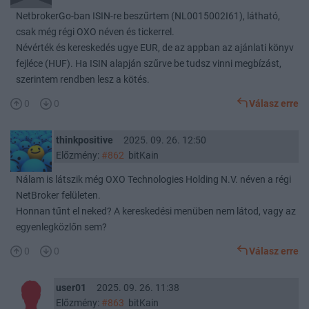
NetbrokerGo-ban ISIN-re beszűrtem (NL0015002I61), látható,
csak még régi OXO néven és tickerrel.
Névérték és kereskedés ugye EUR, de az appban az ajánlati könyv
fejléce (HUF). Ha ISIN alapján szűrve be tudsz vinni megbízást,
szerintem rendben lesz a kötés.
0
0
Válasz erre
thinkpositive
2025. 09. 26. 12:50
Előzmény:
#862
bitKain
Nálam is látszik még OXO Technologies Holding N.V. néven a régi
NetBroker felületen.
Honnan tűnt el neked? A kereskedési menüben nem látod, vagy az
egyenlegközlőn sem?
0
0
Válasz erre
user01
2025. 09. 26. 11:38
Előzmény:
#863
bitKain