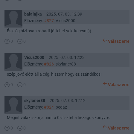
balalajka
2025. 07. 03. 12:39
Előzmény:
#827
Vicus2000
És elég biztosan rohadt jól lehet vele keresni:))
0
0
Válasz erre
Vicus2000
2025. 07. 03. 12:23
Előzmény:
#826
skylaner88
szép jövő előtt áll a cég, hiszem hogy ez szándékos!
0
0
Válasz erre
skylaner88
2025. 07. 03. 12:12
Előzmény:
#824
pedaz
Megint valaki szórja mint a 0s lisztet a hézagos könyvre.
0
0
Válasz erre