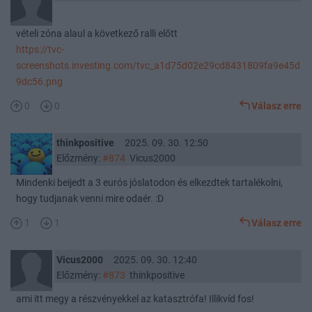
vételi zóna alaul a következő ralli előtt
https://tvc-
screenshots.investing.com/tvc_a1d75d02e29cd8431809fa9e45d
9dc56.png
0
0
Válasz erre
thinkpositive
2025. 09. 30. 12:50
Előzmény:
#874
Vicus2000
Mindenki beijedt a 3 eurós jóslatodon és elkezdtek tartalékolni,
hogy tudjanak venni mire odaér. :D
1
1
Válasz erre
Vicus2000
2025. 09. 30. 12:40
Előzmény:
#873
thinkpositive
ami itt megy a részvényekkel az katasztrófa! Illikvíd fos!