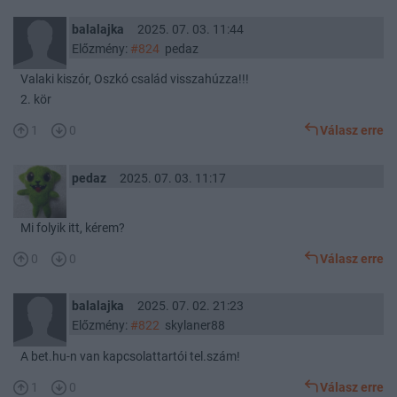
balalajka
2025. 07. 03. 11:44
Előzmény:
#824
pedaz
Valaki kiszór, Oszkó család visszahúzza!!!
2. kör
1
0
Válasz erre
pedaz
2025. 07. 03. 11:17
Mi folyik itt, kérem?
0
0
Válasz erre
balalajka
2025. 07. 02. 21:23
Előzmény:
#822
skylaner88
A bet.hu-n van kapcsolattartói tel.szám!
1
0
Válasz erre