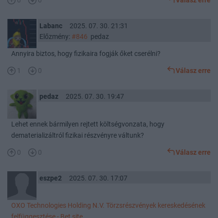
0
0
Válasz erre
Labanc
2025. 07. 30. 21:31
Előzmény:
#846
pedaz
Annyira biztos, hogy fizikaira fogják őket cserélni?
1
0
Válasz erre
pedaz
2025. 07. 30. 19:47
Lehet ennek bármilyen rejtett költségvonzata, hogy
dematerializáltról fizikai részvényre váltunk?
0
0
Válasz erre
eszpe2
2025. 07. 30. 17:07
OXO Technologies Holding N.V. Törzsrészvények kereskedésének
felfüggesztése - Bet site