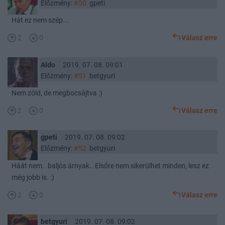
Előzmény:
#50
gpeti
Hát ez nem szép...
2
0
Válasz erre
Aldo
2019. 07. 08. 09:01
Előzmény:
#51
betgyuri
Nem zöld, de megbocsájtva :)
2
0
Válasz erre
gpeti
2019. 07. 08. 09:02
Előzmény:
#52
betgyuri
Háát nem.. baljós árnyak.. Elsőre nem sikerülhet minden, lesz ez
még jobb is. :)
2
0
Válasz erre
betgyuri
2019. 07. 08. 09:02