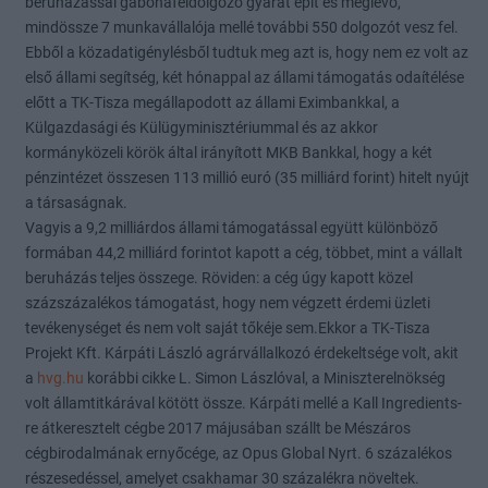
beruházással gabonafeldolgozó gyárat épít és meglévő,
mindössze 7 munkavállalója mellé további 550 dolgozót vesz fel.
Ebből a közadatigénylésből tudtuk meg azt is, hogy nem ez volt az
első állami segítség, két hónappal az állami támogatás odaítélése
előtt a TK-Tisza megállapodott az állami Eximbankkal, a
Külgazdasági és Külügyminisztériummal és az akkor
kormányközeli körök által irányított MKB Bankkal, hogy a két
pénzintézet összesen 113 millió euró (35 milliárd forint) hitelt nyújt
a társaságnak.
Vagyis a 9,2 milliárdos állami támogatással együtt különböző
formában 44,2 milliárd forintot kapott a cég, többet, mint a vállalt
beruházás teljes összege. Röviden: a cég úgy kapott közel
százszázalékos támogatást, hogy nem végzett érdemi üzleti
tevékenységet és nem volt saját tőkéje sem.Ekkor a TK-Tisza
Projekt Kft. Kárpáti László agrárvállalkozó érdekeltsége volt, akit
a
hvg.hu
korábbi cikke L. Simon Lászlóval, a Miniszterelnökség
volt államtitkárával kötött össze. Kárpáti mellé a Kall Ingredients-
re átkeresztelt cégbe 2017 májusában szállt be Mészáros
cégbirodalmának ernyőcége, az Opus Global Nyrt. 6 százalékos
részesedéssel, amelyet csakhamar 30 százalékra növeltek.