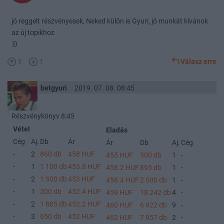
jó reggelt részvényesek, Neked külön is Gyuri, jó munkát kívánok
az új topikhoz
:D
3
1
Válasz erre
betgyuri
2019. 07. 08. 08:45
Részvénykönyv 8:45
Vétel
Eladás
Cég
Aj.
Db
Ár
Ár
Db
Aj.
Cég
-
2
860 db
458 HUF
455 HUF
500 db
1
-
-
1
1 100 db
453.8 HUF
458.2 HUF
895 db
1
-
-
2
1 500 db
453 HUF
458.4 HUF
2 500 db
1
-
-
1
200 db
452.4 HUF
459 HUF
18 242 db
4
-
-
2
1 885 db
452.2 HUF
460 HUF
6 922 db
9
-
-
3
650 db
452 HUF
462 HUF
7 957 db
2
-