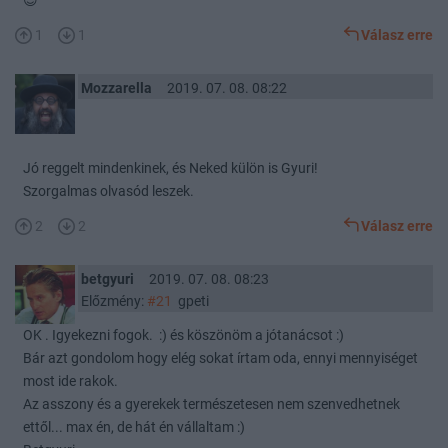
😉
1
1
Válasz erre
Mozzarella
2019. 07. 08. 08:22
Jó reggelt mindenkinek, és Neked külön is Gyuri!
Szorgalmas olvasód leszek.
2
2
Válasz erre
betgyuri
2019. 07. 08. 08:23
Előzmény:
#21
gpeti
OK . Igyekezni fogok. :) és köszönöm a jótanácsot :)
Bár azt gondolom hogy elég sokat írtam oda, ennyi mennyiséget
most ide rakok.
Az asszony és a gyerekek természetesen nem szenvedhetnek
ettől... max én, de hát én vállaltam :)