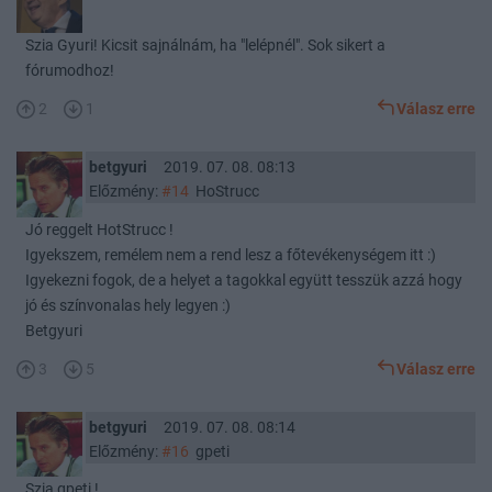
Szia Gyuri! Kicsit sajnálnám, ha "lelépnél". Sok sikert a
fórumodhoz!
2
1
Válasz erre
betgyuri
2019. 07. 08. 08:13
Előzmény:
#14
HoStrucc
Jó reggelt HotStrucc !
Igyekszem, remélem nem a rend lesz a főtevékenységem itt :)
Igyekezni fogok, de a helyet a tagokkal együtt tesszük azzá hogy
jó és színvonalas hely legyen :)
Betgyuri
3
5
Válasz erre
betgyuri
2019. 07. 08. 08:14
Előzmény:
#16
gpeti
Szia gpeti !