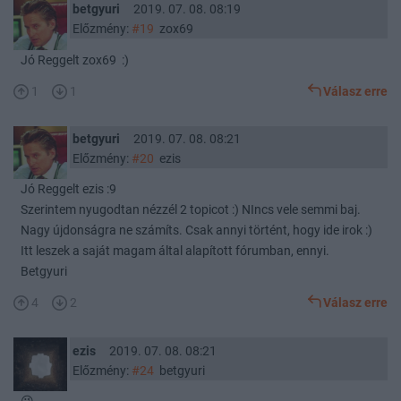
betgyuri
2019. 07. 08. 08:19
Előzmény:
#19
zox69
Jó Reggelt zox69 :)
1
1
Válasz erre
betgyuri
2019. 07. 08. 08:21
Előzmény:
#20
ezis
Jó Reggelt ezis :9
Szerintem nyugodtan nézzél 2 topicot :) NIncs vele semmi baj.
Nagy újdonságra ne számíts. Csak annyi történt, hogy ide irok :)
Itt leszek a saját magam által alapított fórumban, ennyi.
Betgyuri
4
2
Válasz erre
ezis
2019. 07. 08. 08:21
Előzmény:
#24
betgyuri