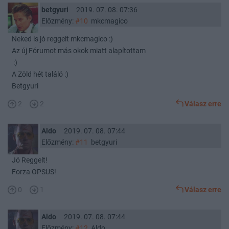
betgyuri
2019. 07. 08. 07:36
Előzmény:
#10
mkcmagico
Neked is jó reggelt mkcmagico :)
Az új Fórumot más okok miatt alapítottam
:)
A Zöld hét találó :)
Betgyuri
2
2
Válasz erre
Aldo
2019. 07. 08. 07:44
Előzmény:
#11
betgyuri
Jó Reggelt!
Forza OPSUS!
0
1
Válasz erre
Aldo
2019. 07. 08. 07:44
Előzmény:
#12
Aldo