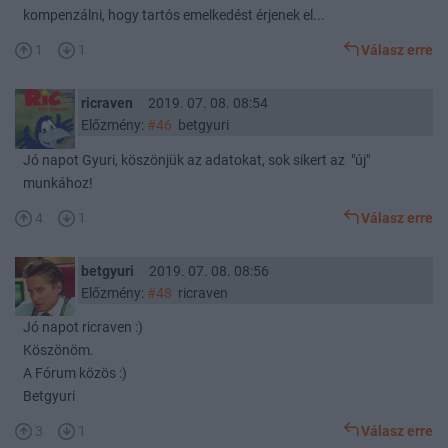
kompenzálni, hogy tartós emelkedést érjenek el...
1
1
Válasz erre
ricraven
2019. 07. 08. 08:54
Előzmény:
#46
betgyuri
Jó napot Gyuri, köszönjük az adatokat, sok sikert az "új"
munkához!
4
1
Válasz erre
betgyuri
2019. 07. 08. 08:56
Előzmény:
#48
ricraven
Jó napot ricraven :)
Köszönöm.
A Fórum közös :)
Betgyuri
3
1
Válasz erre