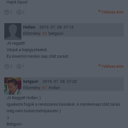
Hajrá Opus!
2
2
Válasz erre
Hollan
2019. 07. 08. 07:16
Előzmény:
#2
betgyuri
Jó reggelt!
Várjuk a bejegyzéseket.
És innentol minden nap zöld zarast.
3
1
Válasz erre
betgyuri
2019. 07. 08. 07:20
Előzmény:
#7
Hollan
Jó Reggelt Hollan :)
Igyekezni fogok a rendszeres írásokkal. A mindennapi zöld zárás
még nem tudom befolyásolni :)
:)
Betgyuri