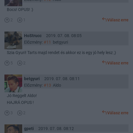
Bocs! OPUS! :)
2
1
Válasz erre
HoStrucc
2019. 07. 08. 08:05
Előzmény:
#11
betgyuri
Szia Gyuri! Tarts majd rendet és akkor ez is egy jó hely lesz ;)
5
2
Válasz erre
betgyuri
2019. 07. 08. 08:11
Előzmény:
#13
Aldo
Jó Reggelt Aldo!
HAJRÁ OPUS !
3
2
Válasz erre
gpeti
2019. 07. 08. 08:12