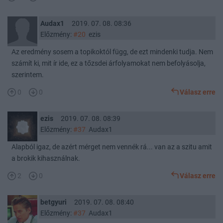
Audax1
2019. 07. 08. 08:36
Előzmény:
#20
ezis
Az eredmény sosem a topikoktól függ, de ezt mindenki tudja. Nem
számít ki, mit ír ide, ez a tőzsdei árfolyamokat nem befolyásolja,
szerintem.
0
0
Válasz erre
ezis
2019. 07. 08. 08:39
Előzmény:
#37
Audax1
Alapból igaz, de azért mérget nem vennék rá... van az a szitu amit
a brokik kihasználnak.
2
0
Válasz erre
betgyuri
2019. 07. 08. 08:40
Előzmény:
#37
Audax1