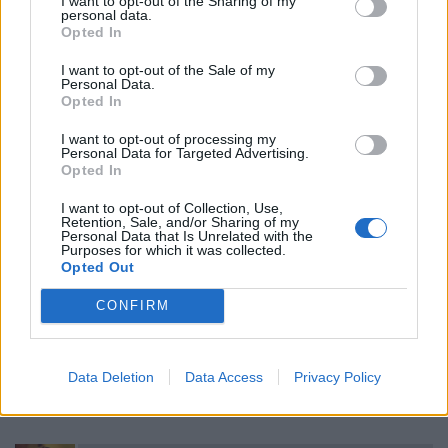
Sajnálom, hogy kiléptél onnan, de kíváncsian várom itt mi lesz.
I want to opt-out of the Sharing of my
personal data.
Üdv
Opted In
3
4
Válasz erre
I want to opt-out of the Sale of my
Personal Data.
Opted In
gpeti
2019. 07. 08. 08:18
I want to opt-out of processing my
Előzmény:
#18
betgyuri
Personal Data for Targeted Advertising.
Opted In
Jóindulatból: Azért betege ne legyél az Opusnak - mint a
leírhatatlan nevű. A magánéleted rovására ne menjen! Tudom,
I want to opt-out of Collection, Use,
Retention, Sale, and/or Sharing of my
hogy elcsépelt, de tényleg a család/gyerekek az első.
Personal Data that Is Unrelated with the
Purposes for which it was collected.
4
1
Válasz erre
Opted Out
CONFIRM
doctore29
2019. 07. 08. 08:18
Jöttem át ide :3
Data Deletion
Data Access
Privacy Policy
2
1
Válasz erre