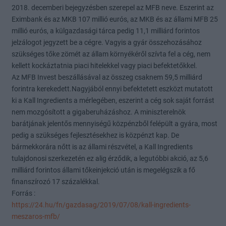
2018. decemberi bejegyzésben szerepel az MFB neve. Eszerint az
Eximbank és az MKB 107 millió eurós, az MKB és az állami MFB 25
millió eurós, a külgazdasági tárca pedig 11,1 milliárd forintos
jelzálogot jegyzett be a cégre. Vagyis a gyár összehozásához
szükséges tőke zömét az állam környékéről szívta fel a cég, nem
kellett kockáztatnia piaci hitelekkel vagy piaci befektetőkkel.
Az MFB Invest beszállásával az összeg csaknem 59,5 milliárd
forintra kerekedett.Nagyjából ennyi befektetett eszközt mutatott
ki a Kall Ingredients a mérlegében, eszerint a cég sok saját forrást
nem mozgósított a gigaberuházáshoz. A miniszterelnök
barátjának jelentős mennyiségű közpénzből felépült a gyára, most
pedig a szükséges fejlesztésekhez is közpénzt kap. De
bármekkorára nőtt is az állami részvétel, a Kall Ingredients
tulajdonosi szerkezetén ez alig érződik, a legutóbbi akció, az 5,6
milliárd forintos állami tőkeinjekció után is megelégszik a fő
finanszírozó 17 százalékkal.
Forrás :
https://24.hu/fn/gazdasag/2019/07/08/kall-ingredients-
meszaros-mfb/