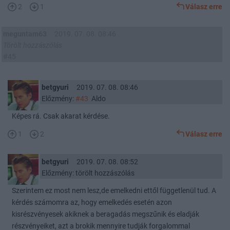
2
1
Válasz erre
meguntam63
2019. 07. 08. 08:46
Törölt hozzászólás
#45
betgyuri
2019. 07. 08. 08:46
Előzmény:
#43
Aldo
Képes rá. Csak akarat kérdése.
1
2
Válasz erre
betgyuri
2019. 07. 08. 08:52
Előzmény: törölt hozzászólás
Szerintem ez most nem lesz,de emelkedni ettől függetlenül tud. A
kérdés számomra az, hogy emelkedés esetén azon
kisrészvényesek akiknek a beragadás megszűnik és eladják
részvényeiket, azt a brokik mennyire tudják forgalommal