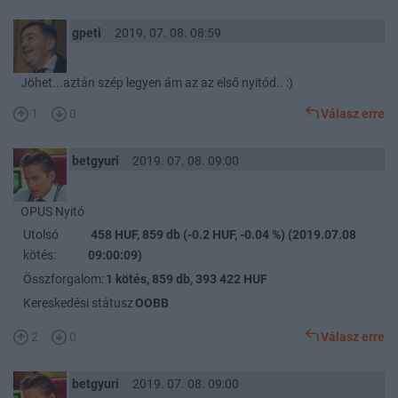
gpeti
2019. 07. 08. 08:59
Jöhet...aztán szép legyen ám az az első nyitód.. :)
1
0
Válasz erre
betgyuri
2019. 07. 08. 09:00
OPUS Nyitó
Utolsó
458 HUF, 859 db (-0.2 HUF, -0.04 %) (2019.07.08
kötés:
09:00:09)
Összforgalom:
1 kötés, 859 db, 393 422 HUF
Kereskedési státusz
OOBB
2
0
Válasz erre
betgyuri
2019. 07. 08. 09:00