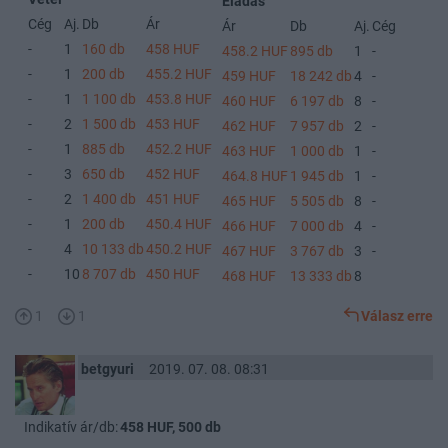
Eladás
Cég
Aj.
Db
Ár
Ár
Db
Aj.
Cég
-
1
160 db
458 HUF
458.2 HUF
895 db
1
-
-
1
200 db
455.2 HUF
459 HUF
18 242 db
4
-
-
1
1 100 db
453.8 HUF
460 HUF
6 197 db
8
-
-
2
1 500 db
453 HUF
462 HUF
7 957 db
2
-
-
1
885 db
452.2 HUF
463 HUF
1 000 db
1
-
-
3
650 db
452 HUF
464.8 HUF
1 945 db
1
-
-
2
1 400 db
451 HUF
465 HUF
5 505 db
8
-
-
1
200 db
450.4 HUF
466 HUF
7 000 db
4
-
-
4
10 133 db
450.2 HUF
467 HUF
3 767 db
3
-
-
10
8 707 db
450 HUF
468 HUF
13 333 db
8
1
1
Válasz erre
betgyuri
2019. 07. 08. 08:31
Indikatív ár/db:
458 HUF, 500 db