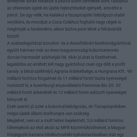
amelynek során kialakult a piacra szánt termékek köre, ráadásul
az útkeresés újabb és újabb fejlesztéseket igényelt, ami ette a
pénzt. De úgy vélik, ha kialakul a tiszapüspöki feldolgozó stabil
vevőköre, és mondjuk a Coca-Colához fogható nagy cégek is
meghívják a tendereikre, akkor biztos pont lehet a felvásárlók
között.
A szabadegyházai izocukor- és a dunaföldvári bioetanolgyártóval
együtt hárman már az éves magyarországi kukoricatermés
durván harmadát szívhatják fel. Akár jó árat is fizethetnek,
legalábbis az említett két nagy gyártóhoz csak úgy dőlt a profit
tavaly: a bécsi székhelyű Agrana érdekeltsége, a Hungrana Kft. 90
milliárd forintos forgalmat és 11 milliárd forint tiszta nyereséget
mutatott ki, a luxemburgi anyavállalatú Pannonia Bio Zrt. 92
milliárd forint árbevételt és 12 milliárd forint adózott nyereséget
könyvelt el.
Ezek szerint jó üzlet a kukoricafeldolgozás, de Tiszapüspökiben
mégis újabb állami stafírungra van szükség.
Meglehet, nem ez a múlt héten bejelentett, 5,6 milliárd forintos
tőkeinjekció az első akció az MFB közreműködésével, a Magyar
Közjegyzői Kamara hitelbiztosítéki nyilvántartásában már egy