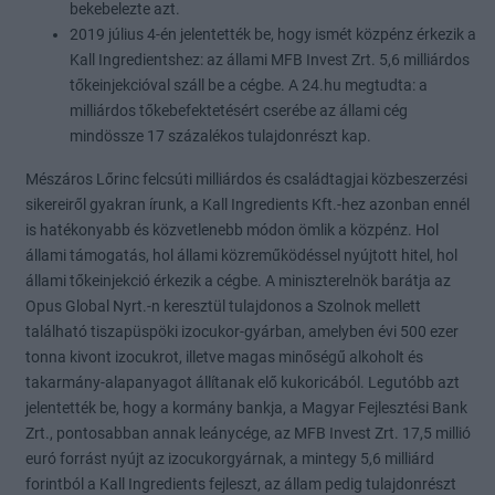
bekebelezte azt.
2019 július 4-én jelentették be, hogy ismét közpénz érkezik a
Kall Ingredientshez: az állami MFB Invest Zrt. 5,6 milliárdos
tőkeinjekcióval száll be a cégbe. A 24.hu megtudta: a
milliárdos tőkebefektetésért cserébe az állami cég
mindössze 17 százalékos tulajdonrészt kap.
Mészáros Lőrinc felcsúti milliárdos és családtagjai közbeszerzési
sikereiről gyakran írunk, a Kall Ingredients Kft.-hez azonban ennél
is hatékonyabb és közvetlenebb módon ömlik a közpénz. Hol
állami támogatás, hol állami közreműködéssel nyújtott hitel, hol
állami tőkeinjekció érkezik a cégbe. A miniszterelnök barátja az
Opus Global Nyrt.-n keresztül tulajdonos a Szolnok mellett
található tiszapüspöki izocukor-gyárban, amelyben évi 500 ezer
tonna kivont izocukrot, illetve magas minőségű alkoholt és
takarmány-alapanyagot állítanak elő kukoricából. Legutóbb azt
jelentették be, hogy a kormány bankja, a Magyar Fejlesztési Bank
Zrt., pontosabban annak leánycége, az MFB Invest Zrt. 17,5 millió
euró forrást nyújt az izocukorgyárnak, a mintegy 5,6 milliárd
forintból a Kall Ingredients fejleszt, az állam pedig tulajdonrészt