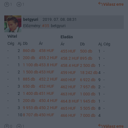
1
1
Válasz erre
betgyuri
2019. 07. 08. 08:31
Előzmény:
#35
betgyuri
Vétel
Eladás
Cég
Aj.
Db
Ár
Ár
Db
Aj.
Cég
-
2
860 db
458 HUF
455 HUF
500 db
1
-
-
1
200 db
455.2 HUF
458.2 HUF
895 db
1
-
-
1
1 100 db
453.8 HUF
458.4 HUF
2 500 db
1
-
-
2
1 500 db
453 HUF
459 HUF
18 242 db
4
-
-
1
885 db
452.2 HUF
460 HUF
6 922 db
9
-
-
3
650 db
452 HUF
462 HUF
7 957 db
2
-
-
2
1 400 db
451 HUF
463 HUF
1 000 db
1
-
-
1
200 db
450.4 HUF
464.8 HUF
1 945 db
1
-
-
3
9 953 db
450.2 HUF
465 HUF
5 505 db
8
-
-
10
8 707 db
450 HUF
466 HUF
7 000 db
4
0
1
Válasz erre