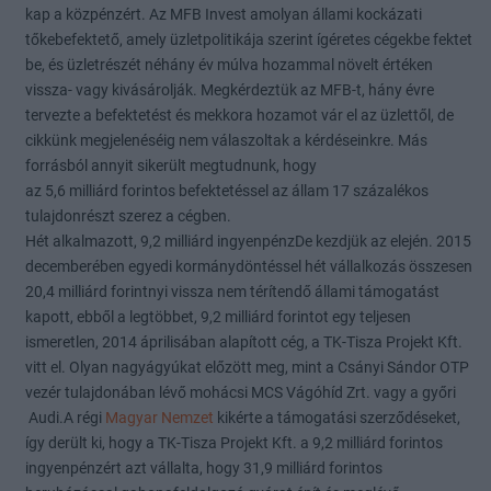
kap a közpénzért. Az MFB Invest amolyan állami kockázati
tőkebefektető, amely üzletpolitikája szerint ígéretes cégekbe fektet
be, és üzletrészét néhány év múlva hozammal növelt értéken
vissza- vagy kivásárolják. Megkérdeztük az MFB-t, hány évre
tervezte a befektetést és mekkora hozamot vár el az üzlettől, de
cikkünk megjelenéséig nem válaszoltak a kérdéseinkre. Más
forrásból annyit sikerült megtudnunk, hogy
az 5,6 milliárd forintos befektetéssel az állam 17 százalékos
tulajdonrészt szerez a cégben.
Hét alkalmazott, 9,2 milliárd ingyenpénzDe kezdjük az elején. 2015
decemberében egyedi kormánydöntéssel hét vállalkozás összesen
20,4 milliárd forintnyi vissza nem térítendő állami támogatást
kapott, ebből a legtöbbet, 9,2 milliárd forintot egy teljesen
ismeretlen, 2014 áprilisában alapított cég, a TK-Tisza Projekt Kft.
vitt el. Olyan nagyágyúkat előzött meg, mint a Csányi Sándor OTP
vezér tulajdonában lévő mohácsi MCS Vágóhíd Zrt. vagy a győri
Audi.A régi
Magyar Nemzet
kikérte a támogatási szerződéseket,
így derült ki, hogy a TK-Tisza Projekt Kft. a 9,2 milliárd forintos
ingyenpénzért azt vállalta, hogy 31,9 milliárd forintos