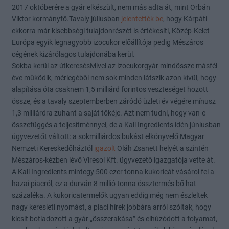
2017 októberére a gyár elkészült, nem más adta át, mint Orbán
Viktor kormányfő.Tavaly júliusban
jelentették be
, hogy Kárpáti
ekkorra már kisebbségi tulajdonrészét is értékesíti, Közép-Kelet
Európa egyik legnagyobb izocukor előállítója pedig Mészáros
cégének kizárólagos tulajdonába kerül.
Sokba kerül az útkeresésMivel az izocukorgyár mindössze másfél
éve működik, mérlegéből nem sok minden látszik azon kívül, hogy
alapítása óta csaknem 1,5 milliárd forintos veszteséget hozott
össze, és a tavaly szeptemberben záródó üzleti év végére mínusz
1,3 milliárdra zuhant a saját tőkéje. Azt nem tudni, hogy van-e
összefüggés a teljesítménnyel, de a Kall Ingredients idén júniusban
ügyvezetőt váltott: a sokmilliárdos bukást elkönyvelő Magyar
Nemzeti Kereskedőháztól
igazolt
Oláh Zsanett helyét a szintén
Mészáros-kézben lévő Viresol Kft. ügyvezető igazgatója vette át.
A Kall Ingredients mintegy 500 ezer tonna kukoricát vásárol fel a
hazai piacról, ez a durván 8 millió tonna össztermés bő hat
százaléka. A kukoricatermelők ugyan eddig még nem észleltek
nagy keresleti nyomást, a piaci hírek jobbára arról szóltak, hogy
kicsit botladozott a gyár „összerakása” és elhúzódott a folyamat,