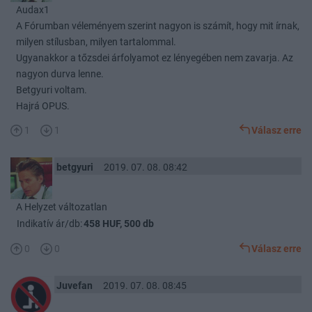
Audax1
A Fórumban véleményem szerint nagyon is számít, hogy mit írnak,
milyen stílusban, milyen tartalommal.
Ugyanakkor a tőzsdei árfolyamot ez lényegében nem zavarja. Az
nagyon durva lenne.
Betgyuri voltam.
Hajrá OPUS.
1
1
Válasz erre
betgyuri
2019. 07. 08. 08:42
A Helyzet változatlan
Indikatív ár/db:
458 HUF, 500 db
0
0
Válasz erre
Juvefan
2019. 07. 08. 08:45