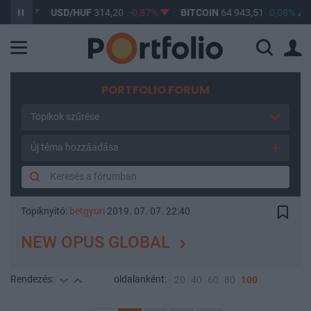
1%
USD/HUF
314,20
-0,87%
BITCOIN
64 943,51
0,08%
BU
PORTFOLIO FORUM
Topikok szűrése
Új téma hozzáadása
Topiknyitó:
betgyuri
2019. 07. 07. 22:40
NEW OPUS GLOBAL
Rendezés:
oldalanként:
20
40
60
80
100