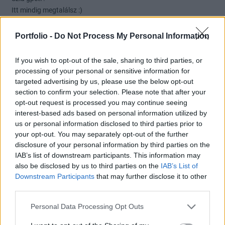
Itt mindig megtalálsz :)
S egyben köszönöm a jókívánságodat :)
Hajrá OPUS !
Portfolio -
Do Not Process My Personal Information
Betgyuri
If you wish to opt-out of the sale, sharing to third parties, or
2
5
Válasz erre
processing of your personal or sensitive information for
targeted advertising by us, please use the below opt-out
zox69
2019. 07. 08. 08:15
section to confirm your selection. Please note that after your
Előzmény:
#2
betgyuri
opt-out request is processed you may continue seeing
interest-based ads based on personal information utilized by
Jó reggelt minden Opus barátnak, jó reggelt Gyuri.
us or personal information disclosed to third parties prior to
your opt-out. You may separately opt-out of the further
2
4
Válasz erre
disclosure of your personal information by third parties on the
IAB’s list of downstream participants. This information may
ezis
2019. 07. 08. 08:16
also be disclosed by us to third parties on the
IAB’s List of
Downstream Participants
that may further disclose it to other
third parties.
Jó reggelt!
Kiszúrtál velem Gyuri!!!! Most nézzek két topikot??? 😀 persze
Personal Data Processing Opt Outs
nézni fogom....