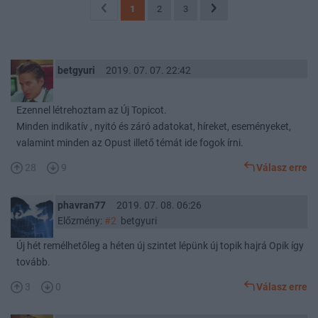
1
2
3
betgyuri
2019. 07. 07. 22:42
Ezennel létrehoztam az Új Topicot.
Minden indikatív , nyitó és záró adatokat, híreket, eseményeket,
valamint minden az Opust illető témát ide fogok írni.
28
9
Válasz erre
phavran77
2019. 07. 08. 06:26
Előzmény:
#2
betgyuri
Új hét remélhetőleg a héten új szintet lépünk új topik hajrá Opik így
tovább.
3
0
Válasz erre