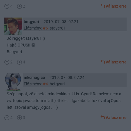
4
2
Válasz erre
betgyuri
2019. 07. 08. 07:21
Előzmény:
#6
stayer81
Jó reggelt stayer81 :)
Hajrá OPUS!! 😁
Betgyuri
2
4
Válasz erre
mkcmagico
2019. 07. 08. 07:24
Előzmény:
#4
betgyuri
Szép napot, zöld hetet mindenkinek itt is. Gyuri! Remélem nem a
vs. topic javaslatom miatt jöttél el... Igazából a fúzióval új Opus
lett, szóval amúgy jogos ... :)
4
3
Válasz erre