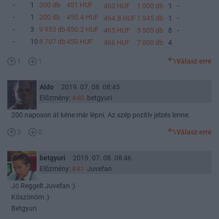
-
1
300 db
451 HUF
463 HUF
1 000 db
1
-
-
1
200 db
450.4 HUF
464.8 HUF
1 945 db
1
-
-
3
9 953 db
450.2 HUF
465 HUF
5 505 db
8
-
-
10
8 707 db
450 HUF
466 HUF
7 000 db
4
1
1
Válasz erre
Aldo
2019. 07. 08. 08:45
Előzmény:
#40
betgyuri
200 naposon át kéne már lépni. Az szép pozitív jelzés lenne.
3
0
Válasz erre
betgyuri
2019. 07. 08. 08:46
Előzmény:
#41
Juvefan
Jó Reggelt Juvefan :)
Köszönöm :)
Betgyuri