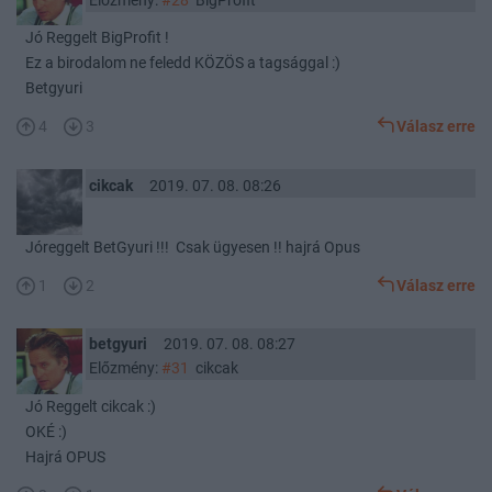
Jó Reggelt BigProfit !
Ez a birodalom ne feledd KÖZÖS a tagsággal :)
Betgyuri
4
3
Válasz erre
cikcak
2019. 07. 08. 08:26
Jóreggelt BetGyuri !!! Csak ügyesen !! hajrá Opus
1
2
Válasz erre
betgyuri
2019. 07. 08. 08:27
Előzmény:
#31
cikcak
Jó Reggelt cikcak :)
OKÉ :)
Hajrá OPUS