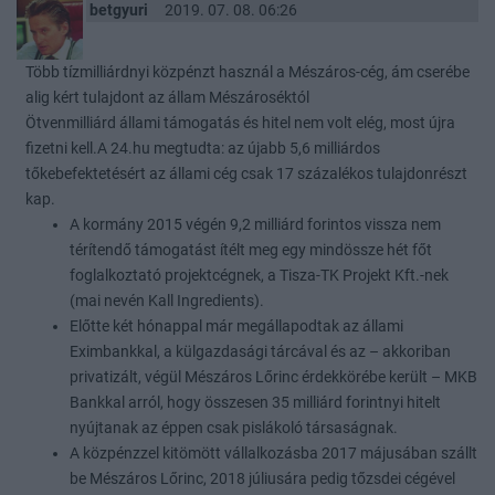
betgyuri
2019. 07. 08. 06:26
Több tízmilliárdnyi közpénzt használ a Mészáros-cég, ám cserébe
alig kért tulajdont az állam Mészároséktól
Ötvenmilliárd állami támogatás és hitel nem volt elég, most újra
fizetni kell.A 24.hu megtudta: az újabb 5,6 milliárdos
tőkebefektetésért az állami cég csak 17 százalékos tulajdonrészt
kap.
A kormány 2015 végén 9,2 milliárd forintos vissza nem
térítendő támogatást ítélt meg egy mindössze hét főt
foglalkoztató projektcégnek, a Tisza-TK Projekt Kft.-nek
(mai nevén Kall Ingredients).
Előtte két hónappal már megállapodtak az állami
Eximbankkal, a külgazdasági tárcával és az – akkoriban
privatizált, végül Mészáros Lőrinc érdekkörébe került – MKB
Bankkal arról, hogy összesen 35 milliárd forintnyi hitelt
nyújtanak az éppen csak pislákoló társaságnak.
A közpénzzel kitömött vállalkozásba 2017 májusában szállt
be Mészáros Lőrinc, 2018 júliusára pedig tőzsdei cégével