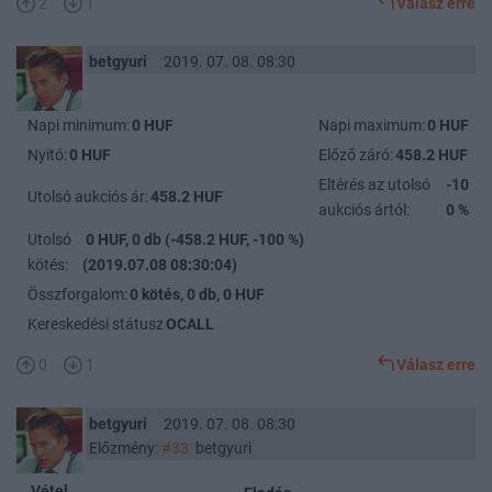
2
1
Válasz erre
betgyuri
2019. 07. 08. 08:30
Napi minimum:
0 HUF
Napi maximum:
0 HUF
Nyitó:
0 HUF
Előző záró:
458.2 HUF
Eltérés az utolsó
-10
Utolsó aukciós ár:
458.2 HUF
aukciós ártól:
0 %
Utolsó
0 HUF, 0 db (-458.2 HUF, -100 %)
kötés:
(2019.07.08 08:30:04)
Összforgalom:
0 kötés, 0 db, 0 HUF
Kereskedési státusz
OCALL
0
1
Válasz erre
betgyuri
2019. 07. 08. 08:30
Előzmény:
#33
betgyuri
Vétel