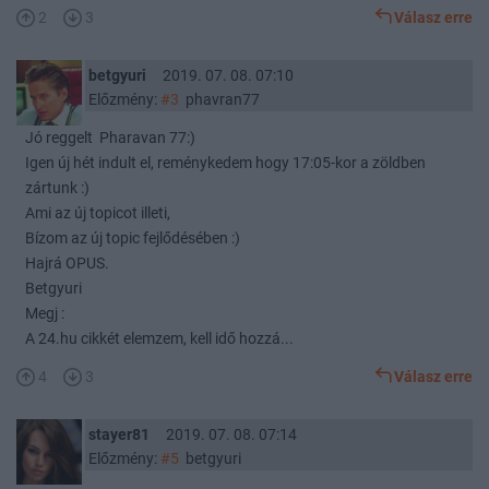
2
3
Válasz erre
betgyuri
2019. 07. 08. 07:10
Előzmény:
#3
phavran77
Jó reggelt Pharavan 77:)
Igen új hét indult el, reménykedem hogy 17:05-kor a zöldben
zártunk :)
Ami az új topicot illeti,
Bízom az új topic fejlődésében :)
Hajrá OPUS.
Betgyuri
Megj :
A 24.hu cikkét elemzem, kell idő hozzá...
4
3
Válasz erre
stayer81
2019. 07. 08. 07:14
Előzmény:
#5
betgyuri