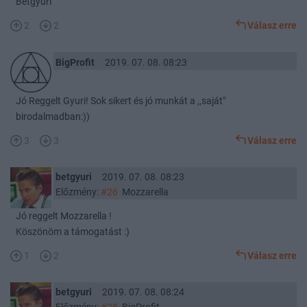
Betgyuri
2
2
Válasz erre
BigProfit
2019. 07. 08. 08:23
Jó Reggelt Gyuri! Sok sikert és jó munkát a ,,saját"
birodalmadban:))
3
3
Válasz erre
betgyuri
2019. 07. 08. 08:23
Előzmény:
#26
Mozzarella
Jó reggelt Mozzarella !
Köszönöm a támogatást :)
1
2
Válasz erre
betgyuri
2019. 07. 08. 08:24
Előzmény:
#28
BigProfit