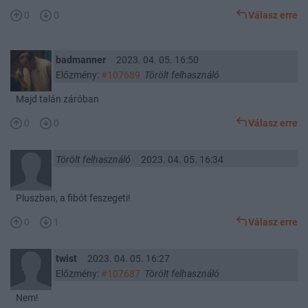
0
0
Válasz erre
badmanner
2023. 04. 05. 16:50
Előzmény:
#107689
Törölt felhasználó
Majd talán záróban
0
0
Válasz erre
Törölt felhasználó
2023. 04. 05. 16:34
Pluszban, a fibót feszegeti!
0
1
Válasz erre
twist
2023. 04. 05. 16:27
Előzmény:
#107687
Törölt felhasználó
Nem!