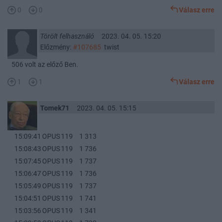
0
0
Válasz erre
Törölt felhasználó
2023. 04. 05. 15:20
Előzmény:
#107685
twist
506 volt az előző Ben.
1
1
Válasz erre
Tomek71
2023. 04. 05. 15:15
15:09:41
OPUS
119
1 313
15:08:43
OPUS
119
1 736
15:07:45
OPUS
119
1 737
15:06:47
OPUS
119
1 736
15:05:49
OPUS
119
1 737
15:04:51
OPUS
119
1 741
15:03:56
OPUS
119
1 341