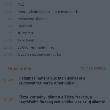
09:09
DAX
08:59
Orosz - Ukrán háború - trollmentes topik
08:41
*Shortosok klubja*
05:04
Opus real.
00:23
Trump 2.0
20:42
Akko fórum
20:03
EURHUF és minden más
20:00
Wizz Air részvényesek topikja
FRISS HÍREK
TOVÁBBI HÍREK
Hatalmas háttéralkuk után dőlhet el a
21:53
kriptovaluták sorsa Amerikában
Tisza-kormány: döntött a Tisza-frakció, a
21:40
Legfelsőbb Bíróság volt elnöke lesz az új államfő