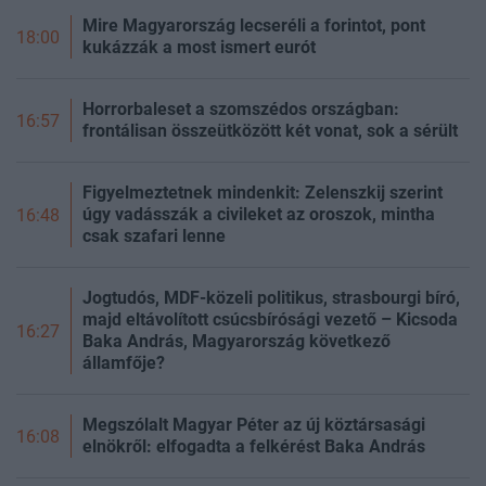
Mire Magyarország lecseréli a forintot, pont
18:00
kukázzák a most ismert eurót
Horrorbaleset a szomszédos országban:
16:57
frontálisan összeütközött két vonat, sok a sérült
Figyelmeztetnek mindenkit: Zelenszkij szerint
úgy vadásszák a civileket az oroszok, mintha
16:48
csak szafari lenne
Jogtudós, MDF-közeli politikus, strasbourgi bíró,
majd eltávolított csúcsbírósági vezető – Kicsoda
16:27
Baka András, Magyarország következő
államfője?
Megszólalt Magyar Péter az új köztársasági
16:08
elnökről: elfogadta a felkérést Baka András