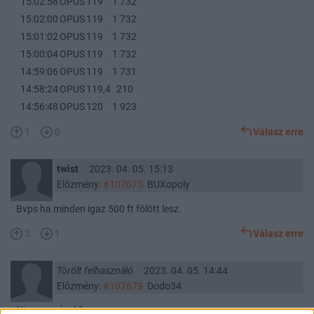
15:02:58
OPUS
119
1 732
15:02:00
OPUS
119
1 732
15:01:02
OPUS
119
1 732
15:00:04
OPUS
119
1 732
14:59:06
OPUS
119
1 731
14:58:24
OPUS
119,4
210
14:56:48
OPUS
120
1 923
1
0
Válasz erre
twist
2023. 04. 05. 15:13
Előzmény:
#107675
BUXopoly
Bvps ha minden igaz 500 ft fölött lesz.
3
1
Válasz erre
Törölt felhasználó
2023. 04. 05. 14:44
Előzmény:
#107679
Dodo34
Nincs papírod ?