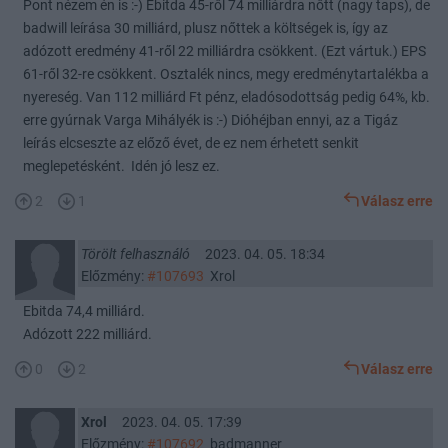
Pont nézem én is :-) Ebitda 45-ről 74 milliárdra nőtt (nagy taps), de
badwill leírása 30 milliárd, plusz nőttek a költségek is, így az
adózott eredmény 41-ről 22 milliárdra csökkent. (Ezt vártuk.) EPS
61-ről 32-re csökkent. Osztalék nincs, megy eredménytartalékba a
nyereség. Van 112 milliárd Ft pénz, eladósodottság pedig 64%, kb.
erre gyúrnak Varga Mihályék is :-) Dióhéjban ennyi, az a Tigáz
leírás elcseszte az előző évet, de ez nem érhetett senkit
meglepetésként. Idén jó lesz ez.
2
1
Válasz erre
Törölt felhasználó
2023. 04. 05. 18:34
Előzmény:
#107693
Xrol
Ebitda 74,4 milliárd.
Adózott 222 milliárd.
0
2
Válasz erre
Xrol
2023. 04. 05. 17:39
Előzmény:
#107692
badmanner