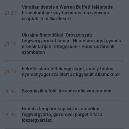
Váratlan döntés a Warren Buffett felépítette
birodalomban: egy techóriás részvényeire
21:23
csaptak le milliárdokért
Ukrajna finomítókat, Oroszország
fegyvergyárakat támad, Németországot gyanús
21:18
drónok tartják rettegésben - Háborús híreink
szombaton
Feketelistára tettek egy céget, amely fontos
21:15
nyersanyagot szállított az Egyesült Államoknak
Szomjazik a föld, de esőre alig van remény
20:34
Brutális tempóra kapcsol az amerikai
fegyvergyártó, gőzerővel pörgetik fel a
20:22
lőszergyártást