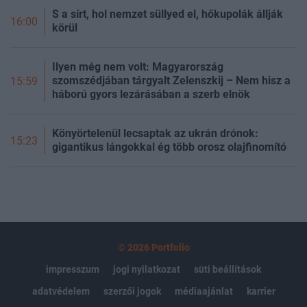
S a sírt, hol nemzet süllyed el, hőkupolák állják
16:00
körül
Ilyen még nem volt: Magyarország
szomszédjában tárgyalt Zelenszkij – Nem hisz a
15:59
háború gyors lezárásában a szerb elnök
Könyörtelenül lecsaptak az ukrán drónok:
15:23
gigantikus lángokkal ég több orosz olajfinomító
© 2026 Portfolio
impresszum
jogi nyilatkozat
süti beállítások
adatvédelem
szerzői jogok
médiaajánlat
karrier