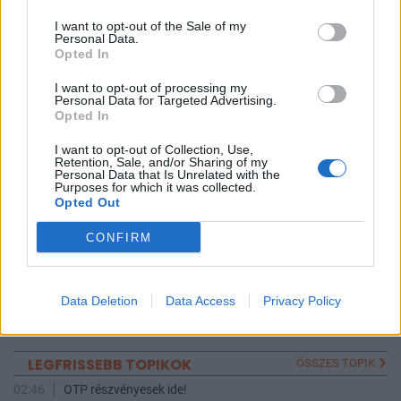
Neked nem?
I want to opt-out of the Sale of my
Personal Data.
Opted In
1
0
Válasz erre
I want to opt-out of processing my
Personal Data for Targeted Advertising.
3882
3883
3884
Opted In
I want to opt-out of Collection, Use,
TOPIK GAZDA
Retention, Sale, and/or Sharing of my
Personal Data that Is Unrelated with the
Purposes for which it was collected.
betgyuri
Opted Out
3
4
5
CONFIRM
AKTÍV FÓRUMOZÓK
Data Deletion
Data Access
Privacy Policy
betgyuri
ohnetatto
BUXopoly
1221_
badmanner
LEGFRISSEBB TOPIKOK
ÖSSZES TOPIK
02:46
OTP részvényesek ide!