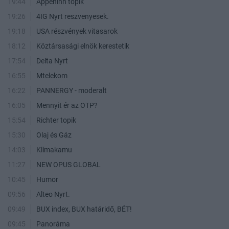
19:44
Appeninn topik
19:26
4IG Nyrt reszvenyesek.
19:18
USA részvények vitasarok
18:12
Köztársasági elnök kerestetik
17:54
Delta Nyrt
16:55
Mtelekom
16:22
PANNERGY - moderalt
16:05
Mennyit ér az OTP?
15:54
Richter topik
15:30
Olaj és Gáz
14:03
Klímakamu
11:27
NEW OPUS GLOBAL
10:45
Humor
09:56
Alteo Nyrt.
09:49
BUX index, BUX határidő, BÉT!
09:45
Panoráma