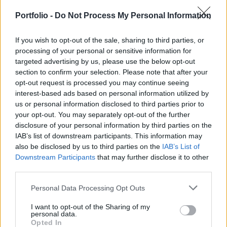
0
0
Válasz erre
Portfolio -
Do Not Process My Personal Information
If you wish to opt-out of the sale, sharing to third parties, or
badmanner
2023. 04. 05. 14:38
processing of your personal or sensitive information for
Előzmény:
#107682
Törölt felhasználó
targeted advertising by us, please use the below opt-out
még azért nem.
section to confirm your selection. Please note that after your
elmúlt 30 nap átlagos forgalma 14:45-ig kb 35m HUF, ettől még
opt-out request is processed you may continue seeing
interest-based ads based on personal information utilized by
elmaradunk a mai napon
us or personal information disclosed to third parties prior to
0
0
Válasz erre
your opt-out. You may separately opt-out of the further
disclosure of your personal information by third parties on the
IAB’s list of downstream participants. This information may
Törölt felhasználó
2023. 04. 05. 14:35
also be disclosed by us to third parties on the
IAB’s List of
Downstream Participants
that may further disclose it to other
A forgalom átlag feletti, ez biztató, nem??
third parties.
1
1
Válasz erre
Personal Data Processing Opt Outs
I want to opt-out of the Sharing of my
Törölt felhasználó
2023. 04. 05. 14:33
personal data.
Opted In
Előzmény:
#107679
Dodo34