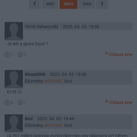
3882
3883
3884
Törölt felhasználó
2023. 04. 05. 18:50
Jó lett a gyors Gyuri ?
1
3
Válasz erre
Vicus2000
2023. 04. 05. 18:48
Előzmény:
#107695
Xrol
Ez IS 🙂
0
1
Válasz erre
Xrol
2023. 04. 05. 18:48
Előzmény:
#107695
Xrol
(A 261 milliós biológiai eszközökre meg egy pillanatra azt hittem,