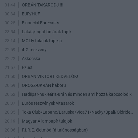
01:44
ORBÁN TAKARODJ !!!
00:34
EUR/HUF
00:25
Financial Forecasts
23:54
Lakás/Ingatlan árak topik
23:14
MOLly tulajok topikja
22:59
4IG részvény
22:22
Akkocska
21:57
Ezüst
21:50
ORBÁN VIKTORT KEDVELŐK!
20:59
OROSZ-UKRÁN háború
20:52
Hadiipar-nukleáris-urán és minden ami hozzá kapcsolódik
20:37
Eurós részvények vitasarok
20:35
Toka Club/Labanc/Laruska/Vica71/Nacky/Bpali/Oldrider/Josefernando/Mcbull/Kawaszabi
20:19
Magyar Állampapír tulajok
20:06
F.I.R.E. életmód (általánosságban)