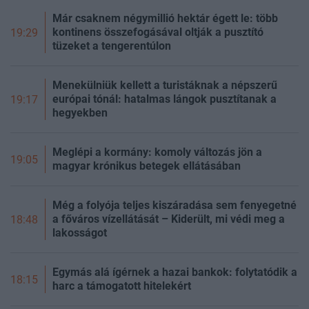
Már csaknem négymillió hektár égett le: több
kontinens összefogásával oltják a pusztító
19:29
tüzeket a tengerentúlon
Menekülniük kellett a turistáknak a népszerű
európai tónál: hatalmas lángok pusztítanak a
19:17
hegyekben
Meglépi a kormány: komoly változás jön a
19:05
magyar krónikus betegek ellátásában
Még a folyója teljes kiszáradása sem fenyegetné
a főváros vízellátását – Kiderült, mi védi meg a
18:48
lakosságot
Egymás alá ígérnek a hazai bankok: folytatódik a
18:15
harc a támogatott hitelekért