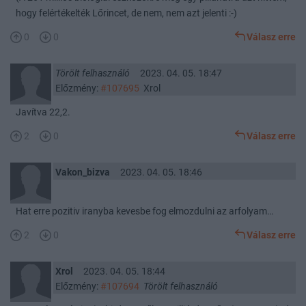
hogy felértékelték Lőrincet, de nem, nem azt jelenti :-)
0
0
Válasz erre
Törölt felhasználó
2023. 04. 05. 18:47
Előzmény:
#107695
Xrol
Javítva 22,2.
2
0
Válasz erre
Vakon_bizva
2023. 04. 05. 18:46
Hat erre pozitiv iranyba kevesbe fog elmozdulni az arfolyam…
2
0
Válasz erre
Xrol
2023. 04. 05. 18:44
Előzmény:
#107694
Törölt felhasználó