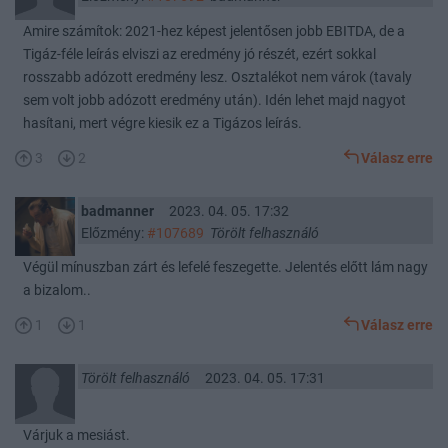
Amire számítok: 2021-hez képest jelentősen jobb EBITDA, de a
Tigáz-féle leírás elviszi az eredmény jó részét, ezért sokkal
rosszabb adózott eredmény lesz. Osztalékot nem várok (tavaly
sem volt jobb adózott eredmény után). Idén lehet majd nagyot
hasítani, mert végre kiesik ez a Tigázos leírás.
3
2
Válasz erre
badmanner
2023. 04. 05. 17:32
Előzmény:
#107689
Törölt felhasználó
Végül mínuszban zárt és lefelé feszegette. Jelentés előtt lám nagy
a bizalom..
1
1
Válasz erre
Törölt felhasználó
2023. 04. 05. 17:31
Várjuk a mesiást.