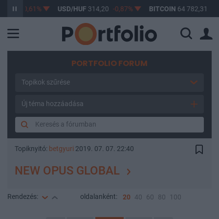
,17
-0,61%
USD/HUF
314,20
-0,87%
BITCOIN
64 782,31
-0,1
PORTFOLIO FORUM
Topikok szűrése
Új téma hozzáadása
Topiknyitó:
betgyuri
2019. 07. 07. 22:40
NEW OPUS GLOBAL
Rendezés:
oldalanként:
20
40
60
80
100