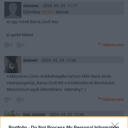
stacstac
2026. 05. 24. 11:17
Előzmény:
#2345
Sehmet
ez egy másik Barna Zsolt lesz
jó spekit Neked
5
0
Válasz erre
Sehmet
2026. 05. 24. 11:04
A Mészáros Lőrinc érdekeltségébe tartozó MBH Bank elnök-
vezérigazgatója, Barna Zsolt lett a Közlekedési és Beruházási
Minisztérium egyik államtitkára. Vélemény? :)
1
6
Válasz erre
Don_Quijote
2026. 05. 22. 12:46
Előzmény:
#2343
Solar976
Portfolio -
Do Not Process My Personal Information