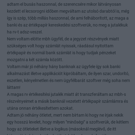
adtam el busás haszonnal, de szerencsére mikor látványosan
kezdett el lecsorogni időben megváltam az utolsó darabtól is, még
így is szép, több millás haszonnal, de ami felháborított, az maga a
banki és az értékpapír kereskedési szoftverük, no meg a jutalékuk
ha rv-t adsz-veszel.
Nem voltam elötte mbh ügyfél, de a jegyzet részvények miatt
szükséges volt hogy számlát nyissak, ráadásul nyitottam
értékpapír és normál bank számlát is hogy tudjak pénzeket
mozgatni a két számla között.
Voltam már jó néhány hány banknak az ügyfele így sok banki
alkalmazást illetve applikációt kipróbáltam, de ilyen szar, undorító,
eszetlen, kényelmetlen és nem ügyfélbarát szoftver még soha nem
láttam!
A magas rv értékesítési jutalék miatt át transzferáltam az mbh-s
részvényeimet a másik banknál vezetett értékpapír számlámra és
utána onnan értékesítettem azokat.
Adtam jó néhány ötletet, mert nem bírtam ki hogy ne írjak nekik
egy hosszú levelet, hogy milyen "minőségi" a szoftverük, de kétlem
hogy az ötleteket illetve a logikus (másoknál meglévő, de itt