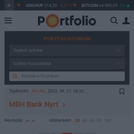
0,61%
USD/HUF
314,20
-0,87%
BITCOIN
64 909,95
0%
B
PORTFOLIO FORUM
Topikok szűrése
Új téma hozzáadása
Topiknyitó:
_Macika_
2022. 09. 27. 08:22
MBH Bank Nyrt
Rendezés:
oldalanként:
20
40
60
80
100