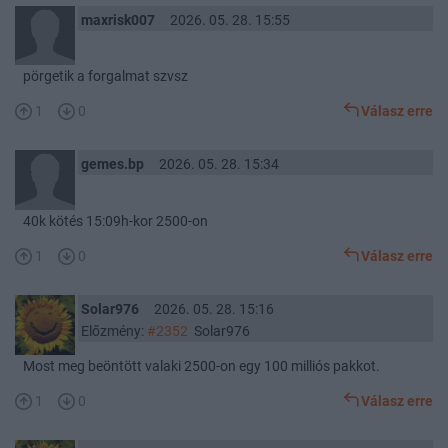
maxrisk007
2026. 05. 28. 15:55
pörgetik a forgalmat szvsz
1
0
Válasz erre
gemes.bp
2026. 05. 28. 15:34
40k kötés 15:09h-kor 2500-on
1
0
Válasz erre
Solar976
2026. 05. 28. 15:16
Előzmény:
#2352
Solar976
Most meg beöntött valaki 2500-on egy 100 milliós pakkot.
1
0
Válasz erre