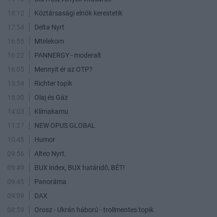
18:12
Köztársasági elnök kerestetik
17:54
Delta Nyrt
16:55
Mtelekom
16:22
PANNERGY - moderalt
16:05
Mennyit ér az OTP?
15:54
Richter topik
15:30
Olaj és Gáz
14:03
Klímakamu
11:27
NEW OPUS GLOBAL
10:45
Humor
09:56
Alteo Nyrt.
09:49
BUX index, BUX határidő, BÉT!
09:45
Panoráma
09:09
DAX
08:59
Orosz - Ukrán háború - trollmentes topik