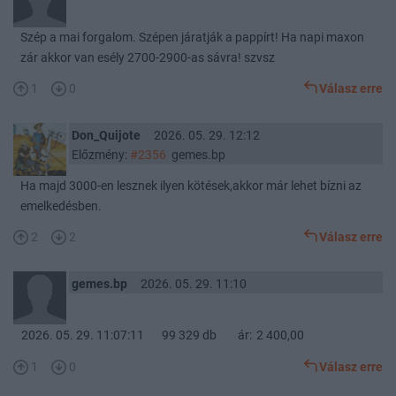
Szép a mai forgalom. Szépen járatják a pappírt! Ha napi maxon
zár akkor van esély 2700-2900-as sávra! szvsz
1
0
Válasz erre
Don_Quijote
2026. 05. 29. 12:12
Előzmény:
#2356
gemes.bp
Ha majd 3000-en lesznek ilyen kötések,akkor már lehet bízni az
emelkedésben.
2
2
Válasz erre
gemes.bp
2026. 05. 29. 11:10
2026. 05. 29. 11:07:11
99 329 db ár:
2 400,00
1
0
Válasz erre