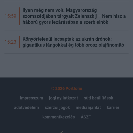
Ilyen még nem volt: Magyarország
szomszédjában tárgyalt Zelenszkij – Nem hisz a
15:59
háború gyors lezárásában a szerb elnök
Könyörtelenül lecsaptak az ukrán drónok:
15:23
gigantikus lángokkal ég több orosz olajfinomító
© 2026 Portfolio
impresszum
jogi nyilatkozat
süti beállítások
adatvédelem
szerzői jogok
médiaajánlat
karrier
kommentkezelés
ÁSZF