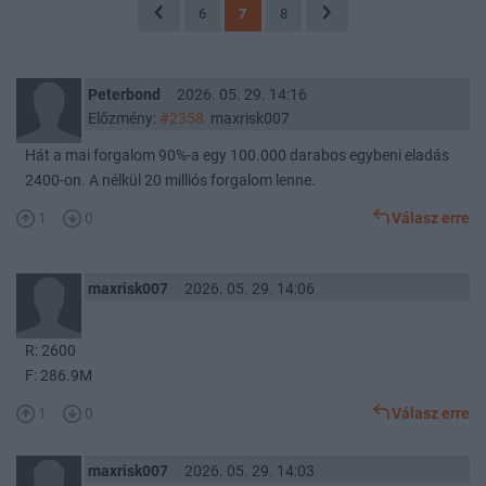
6
7
8
Peterbond
2026. 05. 29. 14:16
Előzmény:
#2358
maxrisk007
Hát a mai forgalom 90%-a egy 100.000 darabos egybeni eladás
2400-on. A nélkül 20 milliós forgalom lenne.
1
0
Válasz erre
maxrisk007
2026. 05. 29. 14:06
R: 2600
F: 286.9M
1
0
Válasz erre
maxrisk007
2026. 05. 29. 14:03