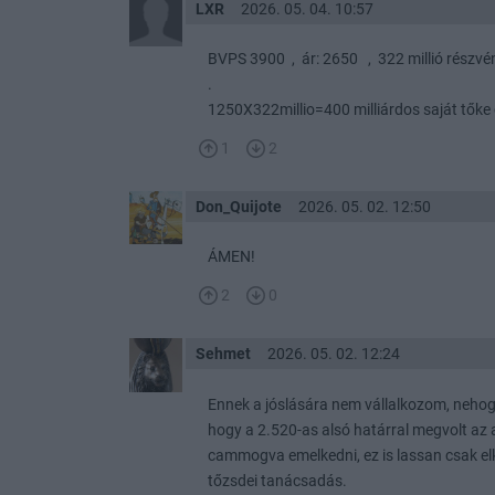
LXR
2026. 05. 04. 10:57
BVPS 3900 , ár: 2650 , 322 millió részv
.
1250X322millio=400 milliárdos saját tőke
1
2
Don_Quijote
2026. 05. 02. 12:50
ÁMEN!
2
0
Sehmet
2026. 05. 02. 12:24
Ennek a jóslására nem vállalkozom, neho
hogy a 2.520-as alsó határral megvolt az a
cammogva emelkedni, ez is lassan csak elk
tőzsdei tanácsadás.