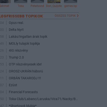
Sehmet
Toka
Peterbond
Don_Quijote
gemes.bp
LEGFRISSEBB TOPIKOK
ÖSSZES TOPIK
:04
Opus real.
:00
Delta Nyrt
:58
Lakás/Ingatlan árak topik
:49
MOLly tulajok topikja
:26
4IG részvény
:23
Trump 2.0
:53
OTP részvényesek ide!
:24
OROSZ-UKRÁN háború
:11
ORBÁN TAKARODJ !!!
:07
Ezüst
:04
Financial Forecasts
:50
Toka Club/Labanc/Laruska/Vica71/Nacky/Bpali/Oldrider/Josefernando/Mcbull/Kawaszabi
:47
*Shortosok klubja*