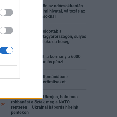
Tisza-kormány: jön az adócsökkentés
és a vagyonvédelmi hivatal, változás az
:49
energiakorlátozásoknál
Energiakrízis: feloldották a
korlátozásokat Magyarországon, súlyos
:49
többlethalálozást okoz a hőség
Kiderült, mire költi a kormány a 6000
:49
milliárd forintos uniós pénzt
Rendkívüli lépés Romániában:
:39
beindítják a szénerőműveket
Elitklubba lép be Ukrajna, hatalmas
robbanást előztek meg a NATO
:29
repterén – Ukrajnai háborús híreink
pénteken