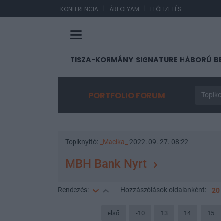
|
|
EUR/HU
KONFERENCIA
ÁRFOLYAM
ELŐFIZETÉS
TISZA-KORMÁNY
SIGNATURE
HÁBORÚ
B
PORTFOLIO FORUM
Topiko
Topiknyitó:
_Macika_
2022. 09. 27. 08:22
MBH Bank Nyrt
Rendezés:
Hozzászólások
oldalanként:
20
első
-10
13
14
15