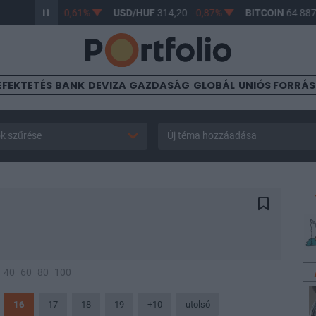
F
363,17
-0,61%
USD/HUF
314,20
-0,87%
BITCOIN
64 887,57
EFEKTETÉS
BANK
DEVIZA
GAZDASÁG
GLOBÁL
UNIÓS FORRÁ
k szűrése
Új téma hozzáadása
40
60
80
100
16
17
18
19
+10
utolsó