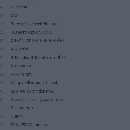
:44
Mtelekom
:38
DAX
:29
Eurós részvények vitasarok
:25
4IG Nyrt reszvenyesek.
:04
ORBÁN VIKTORT KEDVELŐK!
:59
Akkocska
:26
BUX index, BUX határidő, BÉT!
:09
Klímakamu
:42
Akko fórum
:32
Magyar Állampapír tulajok
:03
EURHUF és minden más
:00
Wizz Air részvényesek topikja
:13
Richter topik
:59
Humor
:55
PANNERGY - moderalt