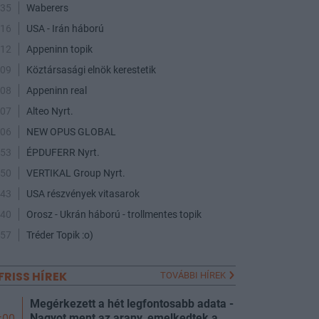
:35
Waberers
:16
USA - Irán háború
:12
Appeninn topik
:09
Köztársasági elnök kerestetik
:08
Appeninn real
:07
Alteo Nyrt.
:06
NEW OPUS GLOBAL
:53
ÉPDUFERR Nyrt.
:50
VERTIKAL Group Nyrt.
:43
USA részvények vitasarok
:40
Orosz - Ukrán háború - trollmentes topik
:57
Tréder Topik :o)
FRISS HÍREK
TOVÁBBI HÍREK
Megérkezett a hét legfontosabb adata -
Nagyot ment az arany, emelkedtek a
:00