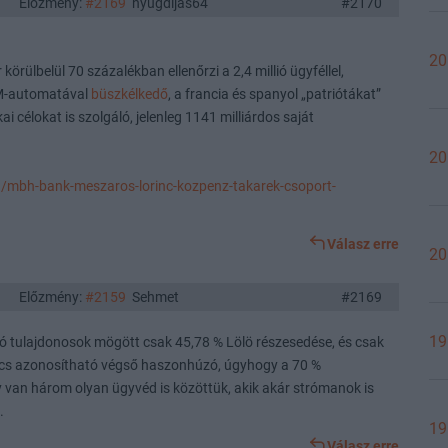
Előzmény:
#2169
nyugdijas64
#2170
20
örülbelül 70 százalékban ellenőrzi a 2,4 millió ügyféllel,
TM-automatával
büszkélkedő
, a francia és spanyol „patriótákat”
ikai célokat is szolgáló, jelenleg 1141 milliárdos saját
20
/mbh-bank-meszaros-lorinc-kozpenz-takarek-csoport-
Válasz erre
20
Előzmény:
#2159
Sehmet
#2169
19
ó tulajdonosok mögött csak 45,78 % Lölö részesedése, és csak
ncs azonosítható végső haszonhúzó, úgyhogy a 70 %
y van három olyan ügyvéd is közöttük, akik akár strómanok is
.
19
Válasz erre