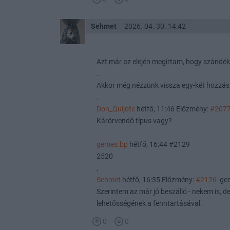
Sehmet
2026. 04. 30. 14:42
Azt már az elején megírtam, hogy szándékos
.
Akkor még nézzünk vissza egy-két hozzász
.
Don_Quijote
hétfő, 11:46 Előzmény:
#207
Kárörvendő típus vagy?
.
gemes.bp
hétfő, 16:44 #2129
2520
,
Sehmet
hétfő, 16:35 Előzmény:
#2126
gem
Szerintem az már jó beszálló - nekem is, 
lehetősségének a fenntartásával.
0
0