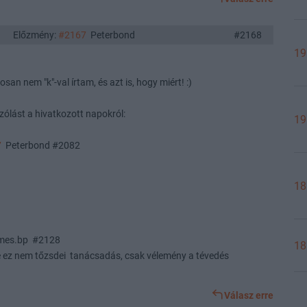
Előzmény:
#2167
Peterbond
#2168
19
an nem "k"-val írtam, és azt is, hogy miért! :)
ólást a hivatkozott napokról:
19
7
Peterbond #2082
18
es.bp #2128
18
de ez nem tőzsdei tanácsadás, csak vélemény a tévedés
Válasz erre