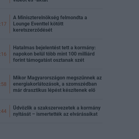
A Miniszterelnökség felmondta a
Lounge Eventtel kötött
:17
keretszerződését
Hatalmas bejelentést tett a kormány:
napokon belül több mint 100 milliárd
:16
forint támogatást osztanak szét
Mikor Magyarországon megszűnnek az
energiakorlátozások, a szomszédban
:58
már drasztikus lépést készítenek elő
Üdvözlik a szakszervezetek a kormány
:44
nyitását – ismertették az elvárásaikat