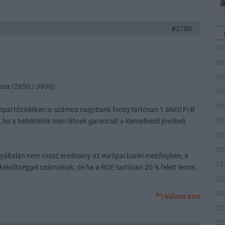
#2180
05
05
00
adosa (2650 / 3900)
00
00
rópai tőzsdéken is számos nagybank forog tartósan 1 alatti P/B
00
t), ha a befektetők nem látnak garanciát a kiemelkedő jövőbeli
23
23
általán nem rossz eredmény az európai banki mezőnyben, a
23
költséggel számolnak, de ha a ROE tartósan 20 % felett lenne,
23
23
Válasz erre
22
22