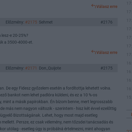
17
Válasz erre
17
17
Előzmény:
#2175
Sehmet
#2176
17
 lesz-e 20-25%?
17
tjük a 3500-4000-et.
17
Válasz erre
17
16
Előzmény:
#2171
Don_Quijote
#2175
16
16
ban. De egy Fidesz győzelem esetén a fordítottja lehetett volna.
16
lkező bankot nem lehet padlóra küldeni, és ez a 10 %-os
15
, mint a másik papírokban. Én bízom benne, mert legrosszabb
 de más nem nagyon változik - szerintem - hisz két évvel ezelőttig
lügyelő Bizottságának. Lehet, hogy most majd esetleg
am mellett. Persze, ez csak vélemény, nem tőzsdei tanácsadás és
mikor utólag - esetleg úgy is próbálná értelmezni, mint ahogyan
22