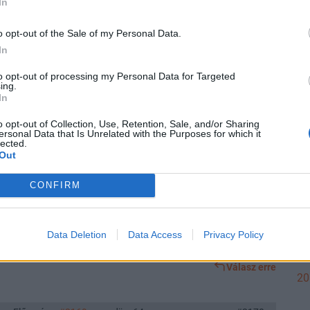
In
Válasz erre
20
o opt-out of the Sale of my Personal Data.
In
Előzmény:
#2171
Don_Quijote
#2172
to opt-out of processing my Personal Data for Targeted
ing.
előreláthatóan is a sztoriban.
20
In
Válasz erre
o opt-out of Collection, Use, Retention, Sale, and/or Sharing
ersonal Data that Is Unrelated with the Purposes for which it
lected.
Előzmény:
#2170
Sehmet
#2171
Out
20
iék elintézhetik,hogy 2000 Ft-ra,vagy akár még 1000 Ft-ra is
CONFIRM
éssel? Mi az a maximum,ami jogilag törvényesen elérhető,hogy
20
? Továbbra sem akarom elhinni,hogy nem lehet nagyrészvényesek
Data Deletion
Data Access
Privacy Policy
lő félék miatt?
Válasz erre
20