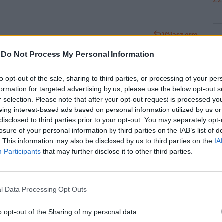
Válasz erre
21
-
Do Not Process My Personal Information
Előzmény:
#2172
Catles1
#2174
21
to opt-out of the sale, sharing to third parties, or processing of your per
saját részvényeiből ez meg elindul 2000 felé?
formation for targeted advertising by us, please use the below opt-out s
r selection. Please note that after your opt-out request is processed y
s az árfolyam.
eing interest-based ads based on personal information utilized by us or
21
disclosed to third parties prior to your opt-out. You may separately opt-
zni és ott megtámasztani az árfolyamot,hogy maradjon némi
losure of your personal information by third parties on the IAB’s list of
. This information may also be disclosed by us to third parties on the
IA
Participants
that may further disclose it to other third parties.
21
Válasz erre
Előzmény:
#2172
Catles1
#2173
l Data Processing Opt Outs
21
mra lett lekötve.Hova,meddig kell még leesnie?
o opt-out of the Sharing of my personal data.
enül nem fizettek osztalékot.