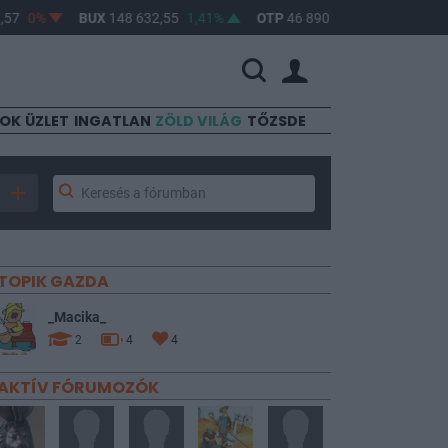
0%
BUX
148 632,55
1,41%
OTP
46 890
2,16%
MOL
4 65
SOK
ÜZLET
INGATLAN
ZÖLD VILÁG
TŐZSDE
TOPIK GAZDA
_Macika_
2
4
4
AKTÍV FÓRUMOZÓK