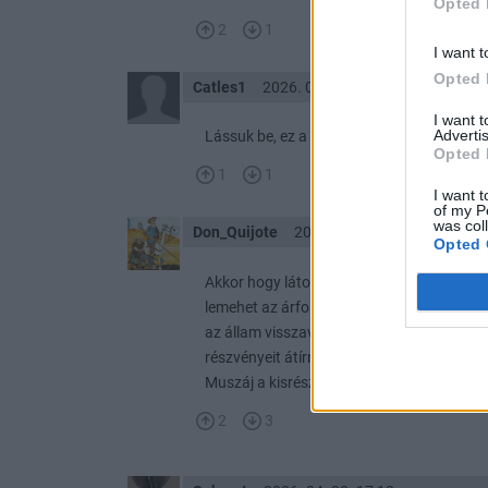
Opted 
2
1
I want t
Opted 
Catles1
2026. 05. 01. 20:54
I want 
Advertis
Lássuk be, ez a kockázat azért benne volt 
Opted 
1
1
I want t
of my P
was col
Don_Quijote
2026. 05. 01. 12:16
Opted 
Akkor hogy látod? Láttuk az alját,vagy Pet
lemehet az árfolyam a vagyonvisszaszerz
az állam visszavegyen a részvényesektől
részvényeit átírni a magyar állam nevére.
Muszáj a kisrészvényeseknek szívniuk a Lö
2
3