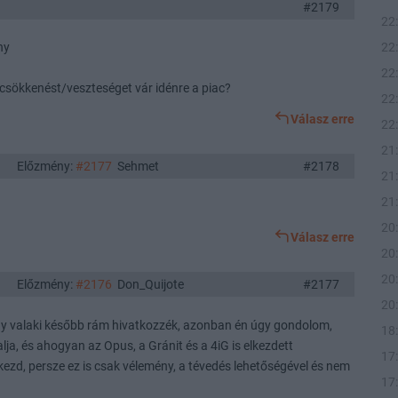
#2179
22
ény
22
22
 csökkenést/veszteséget vár idénre a piac?
22
Válasz erre
22
21
Előzmény:
#2177
Sehmet
#2178
21
21
20
Válasz erre
20
20
Előzmény:
#2176
Don_Quijote
#2177
20
gy valaki később rám hivatkozzék, azonban én úgy gondolom,
18
lja, és ahogyan az Opus, a Gránit és a 4iG is elkezdett
17
ezd, persze ez is csak vélemény, a tévedés lehetőségével és nem
17