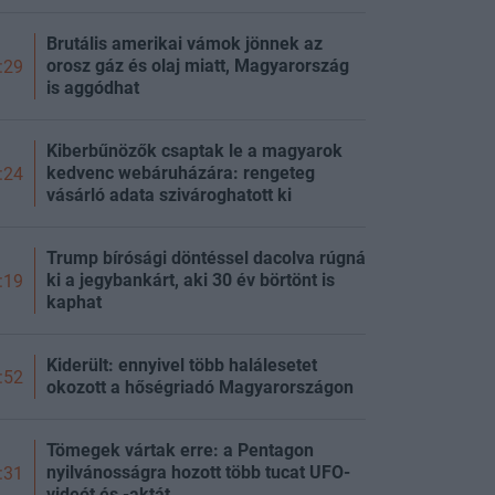
Brutális amerikai vámok jönnek az
orosz gáz és olaj miatt, Magyarország
:29
is aggódhat
Kiberbűnözők csaptak le a magyarok
kedvenc webáruházára: rengeteg
:24
vásárló adata szivároghatott ki
Trump bírósági döntéssel dacolva rúgná
ki a jegybankárt, aki 30 év börtönt is
:19
kaphat
Kiderült: ennyivel több halálesetet
:52
okozott a hőségriadó Magyarországon
Tömegek vártak erre: a Pentagon
nyilvánosságra hozott több tucat UFO-
:31
videót és -aktát