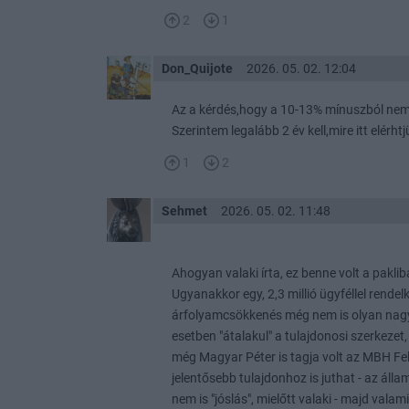
2
1
Don_Quijote
2026. 05. 02. 12:04
Az a kérdés,hogy a 10-13% mínuszból nem
Szerintem legalább 2 év kell,mire itt elérh
1
2
Sehmet
2026. 05. 02. 11:48
Ahogyan valaki írta, ez benne volt a pakli
Ugyanakkor egy, 2,3 millió ügyféllel rende
árfolyamcsökkenés még nem is olyan nagy
esetben "átalakul" a tulajdonosi szerkezet,
még Magyar Péter is tagja volt az MBH Fe
jelentősebb tulajdonhoz is juthat - az áll
nem is "jóslás", mielőtt valaki - majd vala