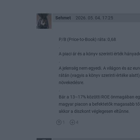
Sehmet
2026. 05. 04. 17:25
P/B (Price-to-Book) ráta: 0,68
.
A piaci ár és a könyv szerinti érték hány
.
A jelenség nem egyedi. A világon és az eu
rátán (vagyis a könyv szerinti értéke alat
növekedésre.
.
Bár a 13–17% közötti ROE önmagában egy
magyar piacon a befektetők magasabb tőke
akkor a diszkont véglegesen eltűnne.
1
4