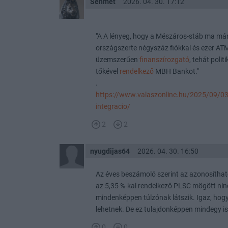
Sehmet
2026. 04. 30. 17:12
"A A lényeg, hogy a Mészáros-stáb ma már k
országszerte négyszáz fiókkal és ezer A
üzemszerűen
finanszírozgató
, tehát polit
tőkével
rendelkező
MBH Bankot."
.
https://www.valaszonline.hu/2025/09/03
integracio/
2
2
nyugdijas64
2026. 04. 30. 16:50
Az éves beszámoló szerint az azonosíthat
az 5,35 %-kal rendelkező PLSC mögött ni
mindenképpen túlzónak látszik. Igaz, hog
lehetnek. De ez tulajdonképpen mindegy is
0
0