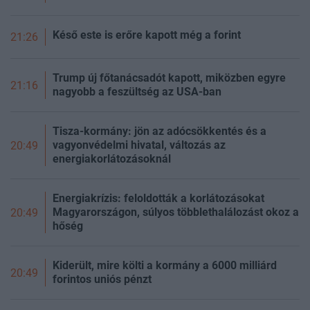
Késő este is erőre kapott még a forint
21:26
Trump új főtanácsadót kapott, miközben egyre
21:16
nagyobb a feszültség az USA-ban
Tisza-kormány: jön az adócsökkentés és a
vagyonvédelmi hivatal, változás az
20:49
energiakorlátozásoknál
Energiakrízis: feloldották a korlátozásokat
Magyarországon, súlyos többlethalálozást okoz a
20:49
hőség
Kiderült, mire költi a kormány a 6000 milliárd
20:49
forintos uniós pénzt