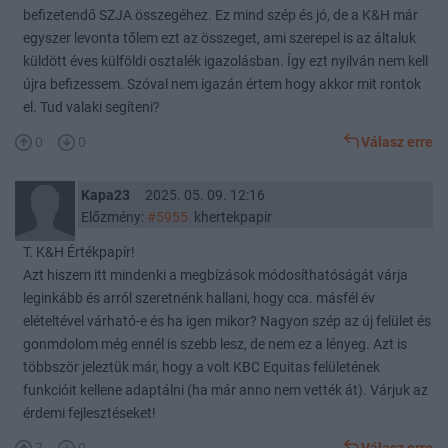
befizetendő SZJA összegéhez. Ez mind szép és jó, de a K&H már
egyszer levonta tőlem ezt az összeget, ami szerepel is az általuk
küldött éves külföldi osztalék igazolásban. Így ezt nyilván nem kell
újra befizessem. Szóval nem igazán értem hogy akkor mit rontok
el. Tud valaki segíteni?
0
0
Válasz erre
Kapa23
2025. 05. 09. 12:16
Előzmény:
#5955
khertekpapir
T. K&H Értékpapír!
Azt hiszem itt mindenki a megbízások módosíthatóságát várja
leginkább és arról szeretnénk hallani, hogy cca. másfél év
elételtével várható-e és ha igen mikor? Nagyon szép az új felület és
gonmdolom még ennél is szebb lesz, de nem ez a lényeg. Azt is
többször jeleztük már, hogy a volt KBC Equitas felületének
funkcióit kellene adaptálni (ha már anno nem vették át). Várjuk az
érdemi fejlesztéseket!