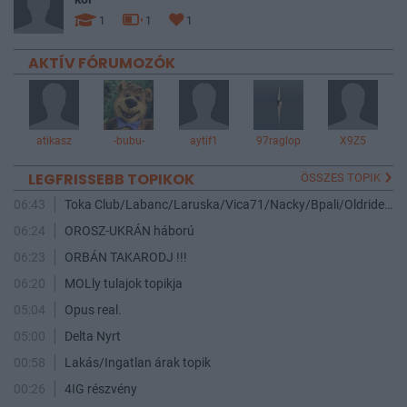
1
1
1
AKTÍV FÓRUMOZÓK
atikasz
-bubu-
aytif1
97raglop
X9Z5
LEGFRISSEBB TOPIKOK
ÖSSZES TOPIK
06:43
Toka Club/Labanc/Laruska/Vica71/Nacky/Bpali/Oldrider/Josefernando/Mcbull/Kawaszabi
06:24
OROSZ-UKRÁN háború
06:23
ORBÁN TAKARODJ !!!
06:20
MOLly tulajok topikja
05:04
Opus real.
05:00
Delta Nyrt
00:58
Lakás/Ingatlan árak topik
00:26
4IG részvény