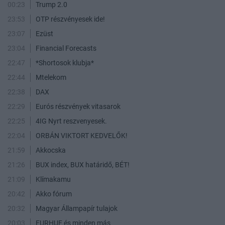
00:23
Trump 2.0
23:53
OTP részvényesek ide!
23:07
Ezüst
23:04
Financial Forecasts
22:47
*Shortosok klubja*
22:44
Mtelekom
22:38
DAX
22:29
Eurós részvények vitasarok
22:25
4IG Nyrt reszvenyesek.
22:04
ORBÁN VIKTORT KEDVELŐK!
21:59
Akkocska
21:26
BUX index, BUX határidő, BÉT!
21:09
Klímakamu
20:42
Akko fórum
20:32
Magyar Állampapír tulajok
20:03
EURHUF és minden más