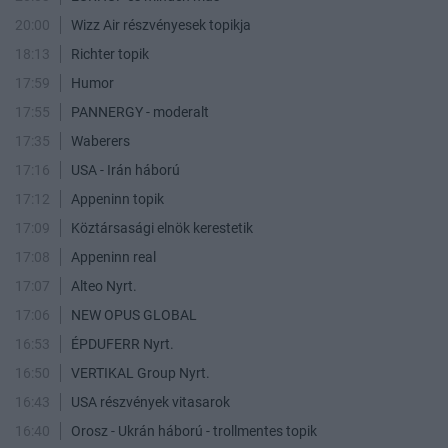
20:00
Wizz Air részvényesek topikja
18:13
Richter topik
17:59
Humor
17:55
PANNERGY - moderalt
17:35
Waberers
17:16
USA - Irán háború
17:12
Appeninn topik
17:09
Köztársasági elnök kerestetik
17:08
Appeninn real
17:07
Alteo Nyrt.
17:06
NEW OPUS GLOBAL
16:53
ÉPDUFERR Nyrt.
16:50
VERTIKAL Group Nyrt.
16:43
USA részvények vitasarok
16:40
Orosz - Ukrán háború - trollmentes topik