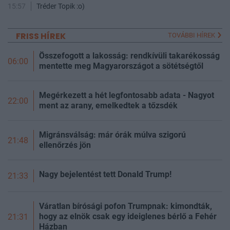
15:57
Tréder Topik :o)
FRISS HÍREK
TOVÁBBI HÍREK
Összefogott a lakosság: rendkívüli takarékosság
06:00
mentette meg Magyarországot a sötétségtől
Megérkezett a hét legfontosabb adata - Nagyot
22:00
ment az arany, emelkedtek a tőzsdék
Migránsválság: már órák múlva szigorú
21:48
ellenőrzés jön
Nagy bejelentést tett Donald Trump!
21:33
Váratlan bírósági pofon Trumpnak: kimondták,
hogy az elnök csak egy ideiglenes bérlő a Fehér
21:31
Házban