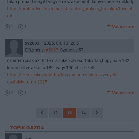
talán próbáld meg itt vagy erre szakosodott könyvelőnél érdeklődj:
https://prohardver.hu/tema/interactive_brokers_tarsalgo/friss.ht
ml
1
1
Válasz erre
xy2003
2025. 04. 13. 20:51
Előzmény:
#5937
Szabolcsi57
ok értem csak azt hittem a linken olvasottak után,hogy ha a 182.
ki van töltve akkor a 189. vagy 190.et is ki kell.
https://elemzeskozpont.hu/hogyan-adozunk-reszvenyek-
osztaleka-utan-2025
0
1
Válasz erre
12
13
14
TOPIK GAZDA
koi