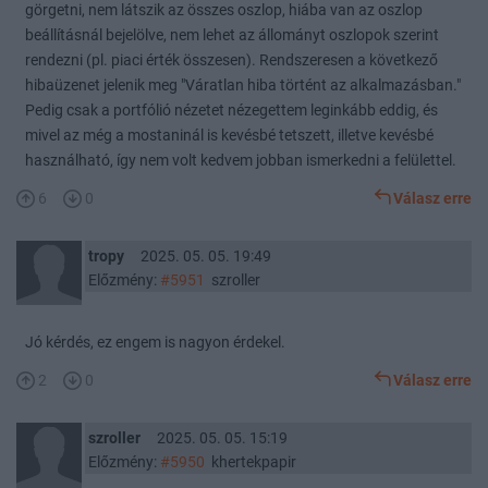
görgetni, nem látszik az összes oszlop, hiába van az oszlop
beállításnál bejelölve, nem lehet az állományt oszlopok szerint
rendezni (pl. piaci érték összesen). Rendszeresen a következő
hibaüzenet jelenik meg "Váratlan hiba történt az alkalmazásban."
Pedig csak a portfólió nézetet nézegettem leginkább eddig, és
mivel az még a mostaninál is kevésbé tetszett, illetve kevésbé
használható, így nem volt kedvem jobban ismerkedni a felülettel.
6
0
Válasz erre
tropy
2025. 05. 05. 19:49
Előzmény:
#5951
szroller
Jó kérdés, ez engem is nagyon érdekel.
2
0
Válasz erre
szroller
2025. 05. 05. 15:19
Előzmény:
#5950
khertekpapir