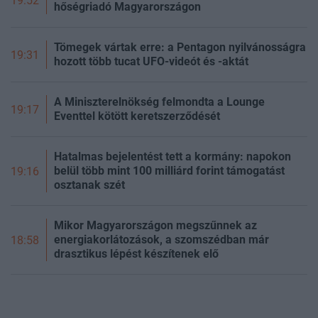
19:52
hőségriadó Magyarországon
Tömegek vártak erre: a Pentagon nyilvánosságra
19:31
hozott több tucat UFO-videót és -aktát
A Miniszterelnökség felmondta a Lounge
19:17
Eventtel kötött keretszerződését
Hatalmas bejelentést tett a kormány: napokon
belül több mint 100 milliárd forint támogatást
19:16
osztanak szét
Mikor Magyarországon megszűnnek az
energiakorlátozások, a szomszédban már
18:58
drasztikus lépést készítenek elő