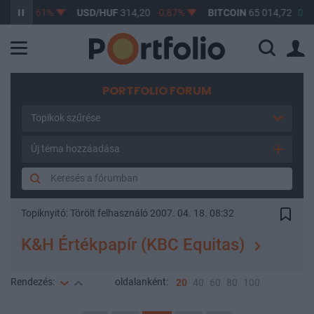
17
-0,61%
USD/HUF
314,20
-0,87%
BITCOIN
65 014,72
0,19%
PORTFOLIO FORUM
Topikok szűrése
Új téma hozzáadása
Topiknyitó:
Törölt felhasználó
2007. 04. 18. 08:32
K&H Értékpapír (KBC Equitas)
Rendezés:
oldalanként:
20
40
60
80
100