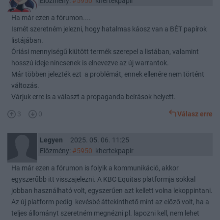
Előzmény:
#5950
khertekpapir
Ha már ezen a fórumon....
Ismét szeretném jelezni, hogy hatalmas káosz van a BÉT papírok
listájában.
Óriási mennyiségű kiütött termék szerepel a listában, valamint
hosszú ideje nincsenek is elnevezve az új warrantok.
Már többen jelezték ezt a problémát, ennek ellenére nem történt
változás.
Várjuk erre is a választ a propaganda beírások helyett.
3
0
Válasz erre
Legyen
2025. 05. 06. 11:25
Előzmény:
#5950
khertekpapir
Ha már ezen a fórumon is folyik a kommunikáció, akkor
egyszerűbb itt visszajelezni. A KBC Equitas platformja sokkal
jobban használható volt, egyszerűen azt kellett volna lekoppintani.
Az új platform pedig kevésbé áttekinthető mint az előző volt, ha a
teljes állományt szeretném megnézni pl. lapozni kell, nem lehet