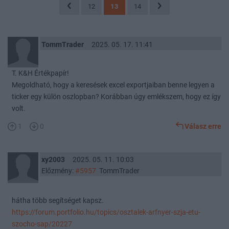
12
13
14
TommTrader
2025. 05. 17. 11:41
T. K&H Értékpapír!
Megoldható, hogy a keresések excel exportjaiban benne legyen a
ticker egy külön oszlopban? Korábban úgy emlékszem, hogy ez így
volt.
1
0
Válasz erre
xy2003
2025. 05. 11. 10:03
Előzmény:
#5957
TommTrader
hátha több segítséget kapsz.
https://forum.portfolio.hu/topics/osztalek-arfnyer-szja-etu-
szocho-sap/20227