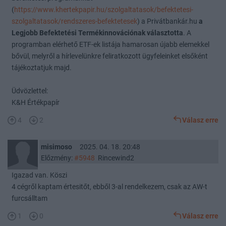
(
https://www.khertekpapir.hu/szolgaltatasok/befektetesi-
szolgaltatasok/rendszeres-befektetesek
) a Privátbankár.hu
a
Legjobb Befektetési Termékinnovációnak választotta
. A
programban elérhető ETF-ek listája hamarosan újabb elemekkel
bővül, melyről a hírlevelünkre feliratkozott ügyfeleinket elsőként
tájékoztatjuk majd.
Üdvözlettel:
K&H Értékpapír
4
2
Válasz erre
misimoso
2025. 04. 18. 20:48
Előzmény:
#5948
Rincewind2
Igazad van. Köszi
4 cégről kaptam értesitőt, ebből 3-al rendelkezem, csak az AW-t
furcsálltam
1
0
Válasz erre