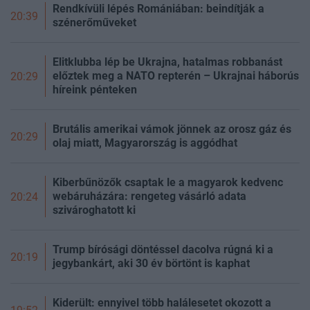
Rendkívüli lépés Romániában: beindítják a
20:39
szénerőműveket
Elitklubba lép be Ukrajna, hatalmas robbanást
előztek meg a NATO repterén – Ukrajnai háborús
20:29
híreink pénteken
Brutális amerikai vámok jönnek az orosz gáz és
20:29
olaj miatt, Magyarország is aggódhat
Kiberbűnözők csaptak le a magyarok kedvenc
webáruházára: rengeteg vásárló adata
20:24
szivároghatott ki
Trump bírósági döntéssel dacolva rúgná ki a
20:19
jegybankárt, aki 30 év börtönt is kaphat
Kiderült: ennyivel több halálesetet okozott a