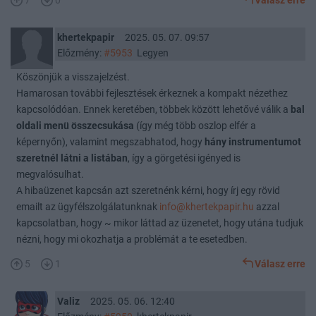
7
0
Válasz erre
khertekpapir
2025. 05. 07. 09:57
Előzmény:
#5953
Legyen
Köszönjük a visszajelzést.
Hamarosan további fejlesztések érkeznek a kompakt nézethez
kapcsolódóan. Ennek keretében, többek között lehetővé válik a
bal
oldali menü összecsukása
(így még több oszlop elfér a
képernyőn), valamint megszabhatod, hogy
hány instrumentumot
szeretnél látni a listában
, így a görgetési igényed is
megvalósulhat.
A hibaüzenet kapcsán azt szeretnénk kérni, hogy írj egy rövid
emailt az ügyfélszolgálatunknak
info@khertekpapir.hu
azzal
kapcsolatban, hogy ~ mikor láttad az üzenetet, hogy utána tudjuk
nézni, hogy mi okozhatja a problémát a te esetedben.
5
1
Válasz erre
Valiz
2025. 05. 06. 12:40