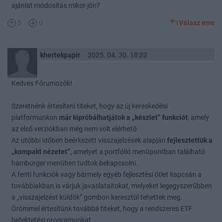
ajánlat módosítás mikor jön?
5
0
Válasz erre
khertekpapir
2025. 04. 30. 18:22
Kedves Fórumozók!
Szeretnénk értesíteni titeket, hogy az új kereskedési
platformunkon
már kipróbálhatjátok a „készlet” funkciót
, amely
az első verziókban még nem volt elérhető.
Az utóbbi időben beérkezett visszajelzések alapján
fejlesztettük a
„kompakt nézetet”,
amelyet a portfólió menüpontban található
hamburger menüben tudtok bekapcsolni.
A fenti funkciók vagy bármely egyéb fejlesztési ötlet kapcsán a
továbbiakban is várjuk javaslataitokat, melyeket legegyszerűbben
a „visszajelzést küldök” gombon keresztül tehettek meg.
Örömmel értesítünk továbbá titeket, hogy a rendszeres ETF
befektetési programunkat