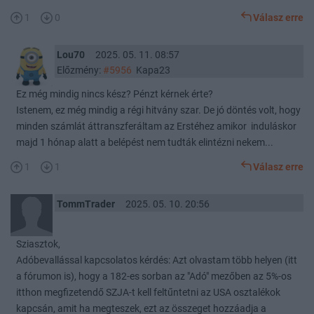
1
0
Válasz erre
Lou70
2025. 05. 11. 08:57
Előzmény:
#5956
Kapa23
Ez még mindig nincs kész? Pénzt kérnek érte?
Istenem, ez még mindig a régi hitvány szar. De jó döntés volt, hogy
minden számlát áttranszferáltam az Erstéhez amikor induláskor
majd 1 hónap alatt a belépést nem tudták elintézni nekem...
1
1
Válasz erre
TommTrader
2025. 05. 10. 20:56
Sziasztok,
Adóbevallással kapcsolatos kérdés: Azt olvastam több helyen (itt
a fórumon is), hogy a 182-es sorban az "Adó" mezőben az 5%-os
itthon megfizetendő SZJA-t kell feltűntetni az USA osztalékok
kapcsán, amit ha megteszek, ezt az összeget hozzáadja a