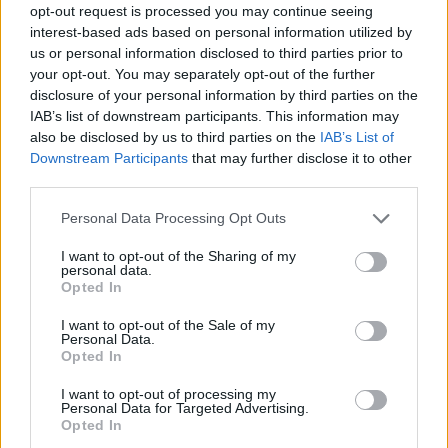
rendelkeztem fizikai készlettel.
opt-out request is processed you may continue seeing
A vicces, hogy soha nem is volt AW részvényem..
interest-based ads based on personal information utilized by
Valaki tipp, hogy miért küldhették az emailt?
us or personal information disclosed to third parties prior to
your opt-out. You may separately opt-out of the further
1
0
Válasz erre
disclosure of your personal information by third parties on the
IAB’s list of downstream participants. This information may
Boss
2025. 04. 14. 22:39
also be disclosed by us to third parties on the
IAB’s List of
Downstream Participants
that may further disclose it to other
third parties.
Valaki meg tudja mondani "ezek" hogy találnak meg, miközben
Erste ügyfél vagyok?
Personal Data Processing Opt Outs
0
1
Válasz erre
I want to opt-out of the Sharing of my
personal data.
Opted In
xy2003
2025. 04. 14. 19:57
I want to opt-out of the Sale of my
Personal Data.
Opted In
Nehezen tudom elhinni,hogy tavaly csak nekem volt amerikai
osztalékos részvényem a K&H-nál:)
I want to opt-out of processing my
Personal Data for Targeted Advertising.
0
0
Válasz erre
Opted In