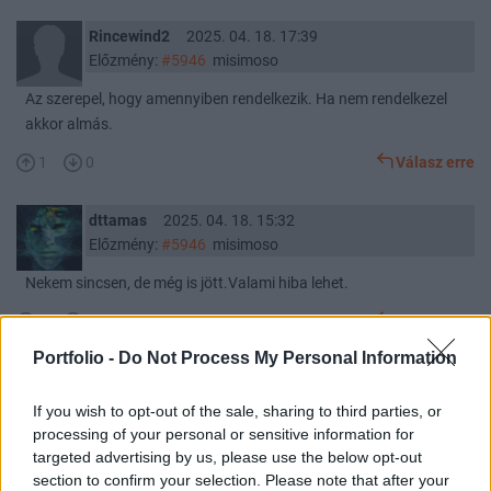
Rincewind2
2025. 04. 18. 17:39
Előzmény:
#5946
misimoso
Az szerepel, hogy amennyiben rendelkezik. Ha nem rendelkezel
akkor almás.
1
0
Válasz erre
dttamas
2025. 04. 18. 15:32
Előzmény:
#5946
misimoso
Nekem sincsen, de még is jött.Valami hiba lehet.
1
0
Válasz erre
Portfolio -
Do Not Process My Personal Information
misimoso
2025. 04. 18. 15:24
If you wish to opt-out of the sale, sharing to third parties, or
processing of your personal or sensitive information for
Sziasztok!
targeted advertising by us, please use the below opt-out
Autowallis közgyűlési értesitőt kaptam emailben, miszerint 16-án
section to confirm your selection. Please note that after your