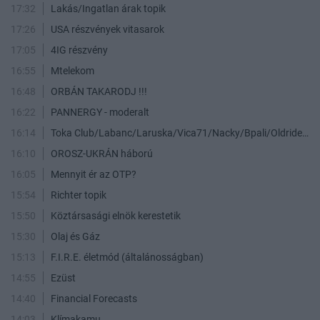
17:32
Lakás/Ingatlan árak topik
17:26
USA részvények vitasarok
17:05
4IG részvény
16:55
Mtelekom
16:48
ORBÁN TAKARODJ !!!
16:22
PANNERGY - moderalt
16:14
Toka Club/Labanc/Laruska/Vica71/Nacky/Bpali/Oldrider/Josefernando/Mcbull/Kawaszabi
16:10
OROSZ-UKRÁN háború
16:05
Mennyit ér az OTP?
15:54
Richter topik
15:50
Köztársasági elnök kerestetik
15:30
Olaj és Gáz
15:13
F.I.R.E. életmód (általánosságban)
14:55
Ezüst
14:40
Financial Forecasts
14:03
Klímakamu