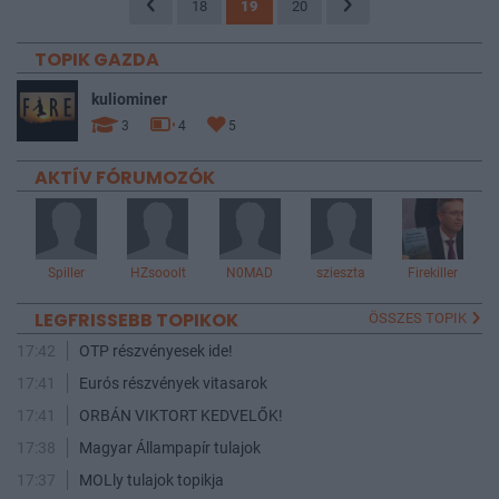
18
19
20
TOPIK GAZDA
kuliominer
3
4
5
AKTÍV FÓRUMOZÓK
Spiller
HZsooolt
N0MAD
szieszta
Firekiller
LEGFRISSEBB TOPIKOK
ÖSSZES TOPIK
17:42
OTP részvényesek ide!
17:41
Eurós részvények vitasarok
17:41
ORBÁN VIKTORT KEDVELŐK!
17:38
Magyar Állampapír tulajok
17:37
MOLly tulajok topikja