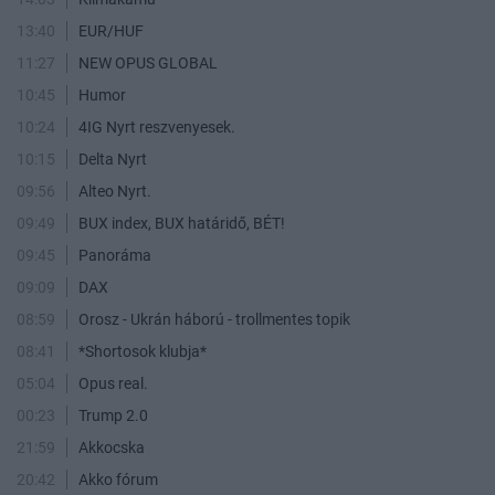
13:40
EUR/HUF
11:27
NEW OPUS GLOBAL
10:45
Humor
10:24
4IG Nyrt reszvenyesek.
10:15
Delta Nyrt
09:56
Alteo Nyrt.
09:49
BUX index, BUX határidő, BÉT!
09:45
Panoráma
09:09
DAX
08:59
Orosz - Ukrán háború - trollmentes topik
08:41
*Shortosok klubja*
05:04
Opus real.
00:23
Trump 2.0
21:59
Akkocska
20:42
Akko fórum