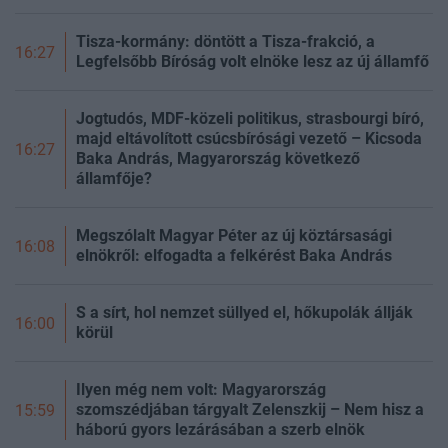
Tisza-kormány: döntött a Tisza-frakció, a
16:27
Legfelsőbb Bíróság volt elnöke lesz az új államfő
Jogtudós, MDF-közeli politikus, strasbourgi bíró,
majd eltávolított csúcsbírósági vezető – Kicsoda
16:27
Baka András, Magyarország következő
államfője?
Megszólalt Magyar Péter az új köztársasági
16:08
elnökről: elfogadta a felkérést Baka András
S a sírt, hol nemzet süllyed el, hőkupolák állják
16:00
körül
Ilyen még nem volt: Magyarország
szomszédjában tárgyalt Zelenszkij – Nem hisz a
15:59
háború gyors lezárásában a szerb elnök