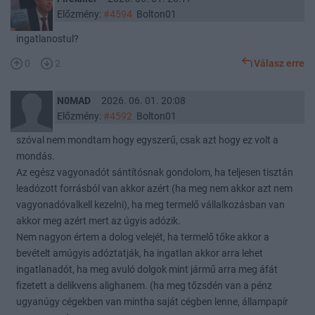
Előzmény:
#4594
Bolton01
ingatlanostul?
0
2
Válasz erre
N0MAD
2026. 06. 01. 20:08
Előzmény:
#4592
Bolton01
szóval nem mondtam hogy egyszerű, csak azt hogy ez volt a
mondás.
Az egész vagyonadót sántítósnak gondolom, ha teljesen tisztán
leadózott forrásból van akkor azért (ha meg nem akkor azt nem
vagyonadóvalkell kezelni), ha meg termelő vállalkozásban van
akkor meg azért mert az úgyis adózik.
Nem nagyon értem a dolog velejét, ha termelő tőke akkor a
bevételt amúgyis adóztatják, ha ingatlan akkor arra lehet
ingatlanadót, ha meg avuló dolgok mint jármű arra meg áfát
fizetett a delikvens alighanem. (ha meg tőzsdén van a pénz
ugyanúgy cégekben van mintha saját cégben lenne, állampapír