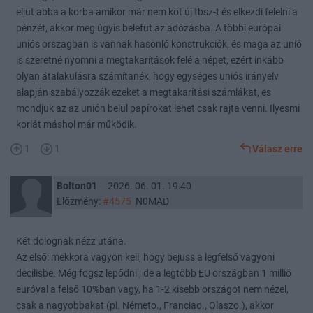
eljut abba a korba amikor már nem köt új tbsz-t és elkezdi felelni a
pénzét, akkor meg úgyis belefut az adózásba. A többi európai
uniós orszagban is vannak hasonló konstrukciók, és maga az unió
is szeretné nyomni a megtakarítások felé a népet, ezért inkább
olyan átalakulásra számítanék, hogy egységes uniós irányelv
alapján szabályozzák ezeket a megtakarítási számlákat, es
mondjuk az az unión belül papírokat lehet csak rajta venni. Ilyesmi
korlát máshol már működik.
1
1
Válasz erre
Bolton01
2026. 06. 01. 19:40
Előzmény:
#4575
N0MAD
Két dolognak nézz utána.
Az első: mekkora vagyon kell, hogy bejuss a legfelső vagyoni
decilisbe. Még fogsz lepődni , de a legtöbb EU országban 1 millió
euróval a felső 10%ban vagy, ha 1-2 kisebb országot nem nézel,
csak a nagyobbakat (pl. Németo., Franciao., Olaszo.), akkor