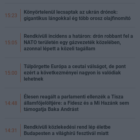
Könyörtelenül lecsaptak az ukrán drónok:
15:23
gigantikus lángokkal ég több orosz olajfinomító
Rendkívüli incidens a határon: drón robbant fel a
NATO területén egy gázvezeték közelében,
15:05
azonnal lépett a közeli tagállam
Túlpörgette Európa a ceutai válságot, de pont
ezért a következményei nagyon is valódiak
15:00
lehetnek
Élesen reagált a parlamenti ellenzék a Tisza
államfőjelöltjére: a Fidesz és a Mi Hazánk sem
14:48
támogatja Baka Andrást
Rendkívüli közlekedési rend lép életbe
14:31
Budapesten a világhírű fesztivál miatt