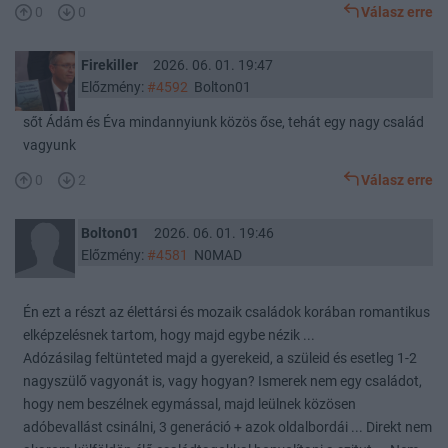
0
0
Válasz erre
Firekiller
2026. 06. 01. 19:47
Előzmény:
#4592
Bolton01
sőt Ádám és Éva mindannyiunk közös őse, tehát egy nagy család
vagyunk
0
2
Válasz erre
Bolton01
2026. 06. 01. 19:46
Előzmény:
#4581
N0MAD
Én ezt a részt az élettársi és mozaik családok korában romantikus
elképzelésnek tartom, hogy majd egybe nézik ...
Adózásilag feltünteted majd a gyerekeid, a szüleid és esetleg 1-2
nagyszülő vagyonát is, vagy hogyan? Ismerek nem egy családot,
hogy nem beszélnek egymással, majd leülnek közösen
adóbevallást csinálni, 3 generáció + azok oldalbordái ... Direkt nem