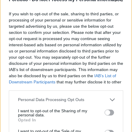
Előzmény:
#4586
N0MAD
ki mondta hogy szép hozamaim voltak? :)
If you wish to opt-out of the sale, sharing to third parties, or
processing of your personal or sensitive information for
0
2
Válasz erre
targeted advertising by us, please use the below opt-out
section to confirm your selection. Please note that after your
N0MAD
2026. 06. 01. 19:26
opt-out request is processed you may continue seeing
Előzmény:
#4583
Firekiller
interest-based ads based on personal information utilized by
us or personal information disclosed to third parties prior to
tehát az elmúlt évek szép hozamait leadózod, aztán ha esetleg
your opt-out. You may separately opt-out of the further
most nem annyira szép évek jönnek akkor azokat majd nem?
disclosure of your personal information by third parties on the
Ezzel a leadózással amúgy lecsökkentve a tőkét ami amúgy
IAB’s list of downstream participants. This information may
hozamot termel?
also be disclosed by us to third parties on the
IAB’s List of
Nekem valahogy nem áll össze ez a matek.De ahogy érzed.
Downstream Participants
that may further disclose it to other
third parties.
1
0
Válasz erre
Personal Data Processing Opt Outs
Lou70
2026. 06. 01. 19:25
I want to opt-out of the Sharing of my
Előzmény:
#4583
Firekiller
personal data.
Opted In
Na jó, de attól, hogy az adó kivetése a jövőben történik, ez még egy
visszamenőleges hatású intézkedés, hiszen a megkötés
I want to opt-out of the Sale of my