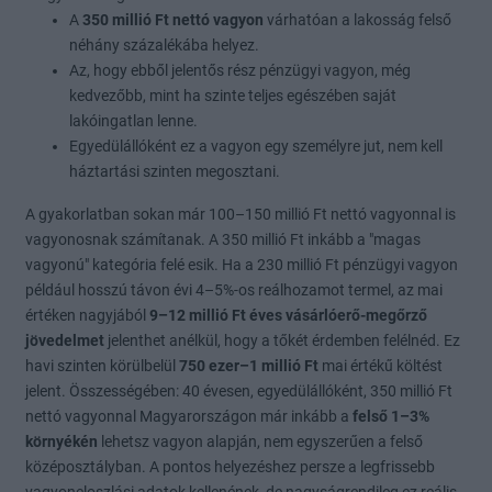
A
350 millió Ft nettó vagyon
várhatóan a lakosság felső
néhány százalékába helyez.
Az, hogy ebből jelentős rész pénzügyi vagyon, még
kedvezőbb, mint ha szinte teljes egészében saját
lakóingatlan lenne.
Egyedülállóként ez a vagyon egy személyre jut, nem kell
háztartási szinten megosztani.
A gyakorlatban sokan már 100–150 millió Ft nettó vagyonnal is
vagyonosnak számítanak. A 350 millió Ft inkább a "magas
vagyonú" kategória felé esik. Ha a 230 millió Ft pénzügyi vagyon
például hosszú távon évi 4–5%-os reálhozamot termel, az mai
értéken nagyjából
9–12 millió Ft éves vásárlóerő-megőrző
jövedelmet
jelenthet anélkül, hogy a tőkét érdemben felélnéd. Ez
havi szinten körülbelül
750 ezer–1 millió Ft
mai értékű költést
jelent. Összességében: 40 évesen, egyedülállóként, 350 millió Ft
nettó vagyonnal Magyarországon már inkább a
felső 1–3%
környékén
lehetsz vagyon alapján, nem egyszerűen a felső
középosztályban. A pontos helyezéshez persze a legfrissebb