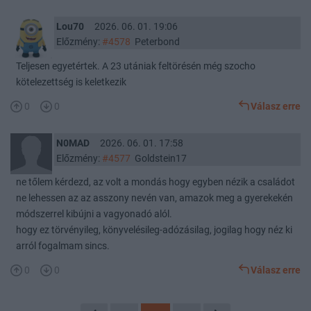
Lou70
2026. 06. 01. 19:06
Előzmény:
#4578
Peterbond
Teljesen egyetértek. A 23 utániak feltörésén még szocho
kötelezettség is keletkezik
0
0
Válasz erre
N0MAD
2026. 06. 01. 17:58
Előzmény:
#4577
Goldstein17
ne tőlem kérdezd, az volt a mondás hogy egyben nézik a családot
ne lehessen az az asszony nevén van, amazok meg a gyerekekén
módszerrel kibújni a vagyonadó alól.
hogy ez törvényileg, könyvelésileg-adózásilag, jogilag hogy néz ki
arról fogalmam sincs.
0
0
Válasz erre