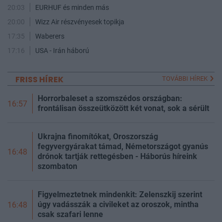
20:03
EURHUF és minden más
20:00
Wizz Air részvényesek topikja
17:35
Waberers
17:16
USA - Irán háború
FRISS HÍREK
TOVÁBBI HÍREK
Horrorbaleset a szomszédos országban:
16:57
frontálisan összeütközött két vonat, sok a sérült
Ukrajna finomítókat, Oroszország
fegyvergyárakat támad, Németországot gyanús
16:48
drónok tartják rettegésben - Háborús híreink
szombaton
Figyelmeztetnek mindenkit: Zelenszkij szerint
úgy vadásszák a civileket az oroszok, mintha
16:48
csak szafari lenne