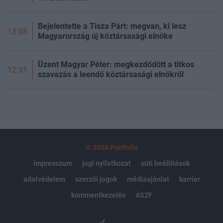
Bejelentette a Tisza Párt: megvan, ki lesz
13:08
Magyarország új köztársasági elnöke
Üzent Magyar Péter: megkezdődött a titkos
12:31
szavazás a leendő köztársasági elnökről
© 2026 Portfolio
impresszum
jogi nyilatkozat
süti beállítások
adatvédelem
szerzői jogok
médiaajánlat
karrier
kommentkezelés
ÁSZF