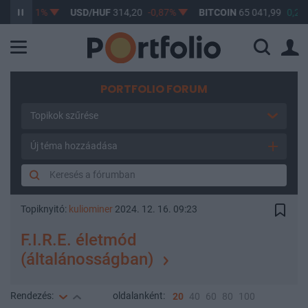
-0,61%
USD/HUF
314,20
-0,87%
BITCOIN
65 041,99
0,24%
PORTFOLIO FORUM
Topikok szűrése
Új téma hozzáadása
Topiknyitó:
kuliominer
2024. 12. 16. 09:23
F.I.R.E. életmód
(általánosságban)
Rendezés:
oldalanként:
20
40
60
80
100