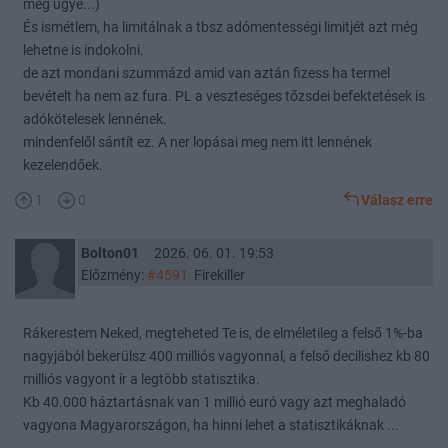
meg ugye...)
És ismétlem, ha limitálnak a tbsz adómentességi limitjét azt még
lehetne is indokolni.
de azt mondani szummázd amid van aztán fizess ha termel
bevételt ha nem az fura. PL a veszteséges tőzsdei befektetések is
adókötelesek lennének.
mindenfelől sántít ez. A ner lopásai meg nem itt lennének
kezelendőek.
1
0
Válasz erre
Bolton01
2026. 06. 01. 19:53
Előzmény:
#4591
Firekiller
Rákerestem Neked, megteheted Te is, de elméletileg a felső 1%-ba
nagyjából bekerülsz 400 milliós vagyonnal, a felső decilishez kb 80
milliós vagyont ír a legtöbb statisztika.
Kb 40.000 háztartásnak van 1 millió euró vagy azt meghaladó
vagyona Magyarországon, ha hinni lehet a statisztikáknak ...