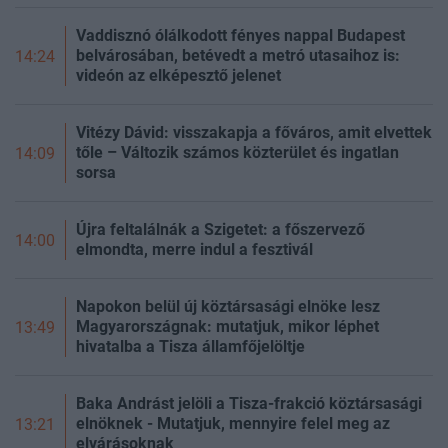
Vaddisznó ólálkodott fényes nappal Budapest
belvárosában, betévedt a metró utasaihoz is:
14:24
videón az elképesztő jelenet
Vitézy Dávid: visszakapja a főváros, amit elvettek
tőle – Változik számos közterület és ingatlan
14:09
sorsa
Újra feltalálnák a Szigetet: a főszervező
14:00
elmondta, merre indul a fesztivál
Napokon belül új köztársasági elnöke lesz
Magyarországnak: mutatjuk, mikor léphet
13:49
hivatalba a Tisza államfőjelöltje
Baka Andrást jelöli a Tisza-frakció köztársasági
elnöknek - Mutatjuk, mennyire felel meg az
13:21
elvárásoknak