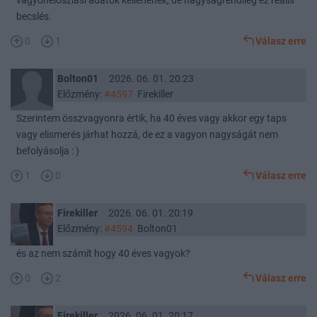
vagyoneloszlási adatok kellenének, de nagyságrendileg ez reális
becslés.
0
1
Válasz erre
Bolton01
2026. 06. 01. 20:23
Előzmény:
#4597
Firekiller
Szerintem összvagyonra értik, ha 40 éves vagy akkor egy taps
vagy elismerés járhat hozzá, de ez a vagyon nagyságát nem
befolyásolja : )
1
0
Válasz erre
Firekiller
2026. 06. 01. 20:19
Előzmény:
#4594
Bolton01
és az nem számít hogy 40 éves vagyok?
0
2
Válasz erre
Firekiller
2026. 06. 01. 20:17