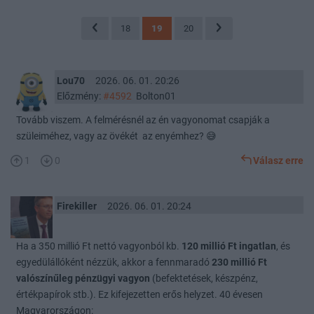
18
19
20
Lou70
2026. 06. 01. 20:26
Előzmény:
#4592
Bolton01
Tovább viszem. A felmérésnél az én vagyonomat csapják a
szüleiméhez, vagy az övékét az enyémhez? 😅
1
0
Válasz erre
Firekiller
2026. 06. 01. 20:24
Ha a 350 millió Ft nettó vagyonból kb.
120 millió Ft ingatlan
, és
egyedülállóként nézzük, akkor a fennmaradó
230 millió Ft
valószínűleg pénzügyi vagyon
(befektetések, készpénz,
értékpapírok stb.). Ez kifejezetten erős helyzet. 40 évesen
Magyarországon: