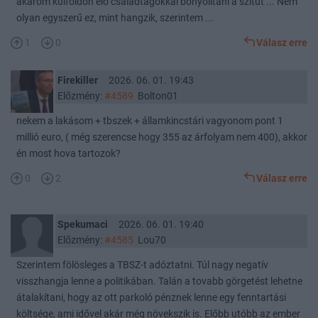
akarom külföldön élő családtagokkal bonyolítani a szitut ... Nem
olyan egyszerű ez, mint hangzik, szerintem ...
1
0
Válasz erre
Firekiller
2026. 06. 01. 19:43
Előzmény:
#4589
Bolton01
nekem a lakásom + tbszek + államkincstári vagyonom pont 1
millió euro, ( még szerencse hogy 355 az árfolyam nem 400), akkor
én most hova tartozok?
0
2
Válasz erre
Spekumaci
2026. 06. 01. 19:40
Előzmény:
#4585
Lou70
Szerintem fölösleges a TBSZ-t adóztatni. Túl nagy negatív
visszhangja lenne a politikában. Talán a tovabb görgetést lehetne
átalakítani, hogy az ott parkoló pénznek lenne egy fenntartási
költsége, ami idővel akár még növekszik is. Előbb utóbb az ember