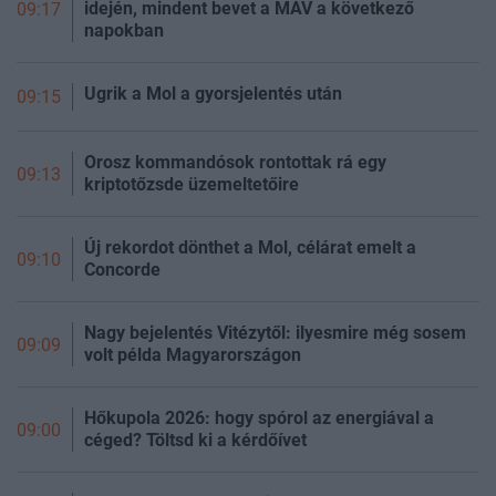
idején, mindent bevet a MÁV a következő
09:17
napokban
Ugrik a Mol a gyorsjelentés után
09:15
Orosz kommandósok rontottak rá egy
09:13
kriptotőzsde üzemeltetőire
Új rekordot dönthet a Mol, célárat emelt a
09:10
Concorde
Nagy bejelentés Vitézytől: ilyesmire még sosem
09:09
volt példa Magyarországon
Hőkupola 2026: hogy spórol az energiával a
09:00
céged? Töltsd ki a kérdőívet