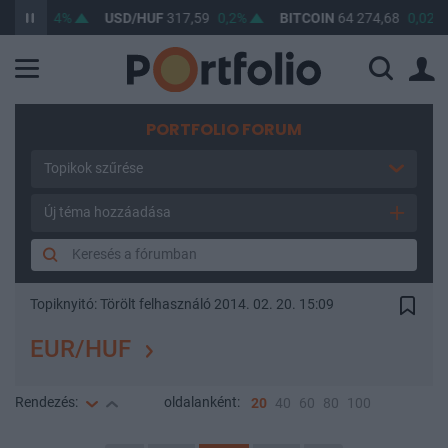
91
0,14%
USD/HUF
317,59
0,2%
BITCOIN
64 274,68
0,02%
PORTFOLIO FORUM
Topikok szűrése
Új téma hozzáadása
Topiknyitó:
Törölt felhasználó
2014. 02. 20. 15:09
EUR/HUF
Rendezés:
oldalanként:
20
40
60
80
100