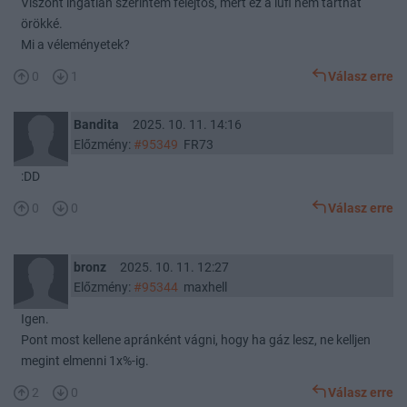
Viszont ingatlan szerintem felejtős, mert ez a lufi nem tarthat
örökké.
Mi a véleményetek?
0
1
Válasz erre
Bandita
2025. 10. 11. 14:16
Előzmény:
#95349
FR73
:DD
0
0
Válasz erre
bronz
2025. 10. 11. 12:27
Előzmény:
#95344
maxhell
Igen.
Pont most kellene apránként vágni, hogy ha gáz lesz, ne kelljen
megint elmenni 1x%-ig.
2
0
Válasz erre