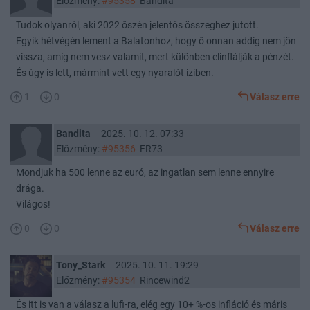
Előzmény:
#95358
Bandita
Tudok olyanról, aki 2022 őszén jelentős összeghez jutott.
Egyik hétvégén lement a Balatonhoz, hogy ő onnan addig nem jön
vissza, amíg nem vesz valamit, mert különben elinflálják a pénzét.
És úgy is lett, mármint vett egy nyaralót iziben.
1
0
Válasz erre
Bandita
2025. 10. 12. 07:33
Előzmény:
#95356
FR73
Mondjuk ha 500 lenne az euró, az ingatlan sem lenne ennyire
drága.
Világos!
0
0
Válasz erre
Tony_Stark
2025. 10. 11. 19:29
Előzmény:
#95354
Rincewind2
És itt is van a válasz a lufi-ra, elég egy 10+ %-os infláció és máris