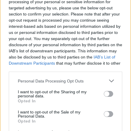
processing of your personal or sensitive information for
3
0
Válasz erre
targeted advertising by us, please use the below opt-out
section to confirm your selection. Please note that after your
andras-80
2025. 10. 11. 07:41
opt-out request is processed you may continue seeing
Előzmény:
#95339
EURHUF_goes_to_haven
interest-based ads based on personal information utilized by
us or personal information disclosed to third parties prior to
Milyen meglepetés, hogy nem változtattak, igaz?
your opt-out. You may separately opt-out of the further
disclosure of your personal information by third parties on the
0
2
Válasz erre
IAB’s list of downstream participants. This information may
also be disclosed by us to third parties on the
IAB’s List of
bronz
2025. 10. 11. 04:44
Downstream Participants
that may further disclose it to other
third parties.
Ilyen tragikus számokkal már rég bóvliban kéne lennünk.
Personal Data Processing Opt Outs
Meddig nézik el a Pedofidesz által okozott gazdasági lecsúszást?
Évek óta nem nő a magyar gazdaság.
I want to opt-out of the Sharing of my
personal data.
Opted In
3
1
Válasz erre
I want to opt-out of the Sale of my
Personal Data.
Boby
2025. 10. 11. 04:13
Opted In
Előzmény:
#95339
EURHUF_goes_to_haven