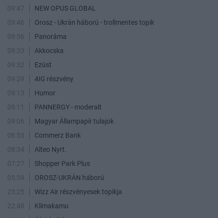
09:47
NEW OPUS GLOBAL
09:46
Orosz - Ukrán háború - trollmentes topik
09:36
Panoráma
09:33
Akkocska
09:32
Ezüst
09:29
4IG részvény
09:13
Humor
09:11
PANNERGY - moderalt
09:06
Magyar Állampapír tulajok
08:53
Commerz Bank
08:34
Alteo Nyrt.
07:27
Shopper Park Plus
05:59
OROSZ-UKRÁN háború
23:25
Wizz Air részvényesek topikja
22:48
Klímakamu