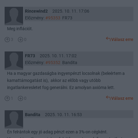
Rincewind2
2025. 10. 11. 17:06
Előzmény:
#95353
FR73
Meg inflációt.
3
0
Válasz erre
FR73
2025. 10. 11. 17:02
Előzmény:
#95352
Bandita
Ha a magyar gazdaságba ingyenpénzt locsolnak (beleértem a
kamattámogatást is), akkor az előbb vagy utóbb
ingatlankeresletet fog generálni. Ez amolyan axióma lett.
1
0
Válasz erre
Bandita
2025. 10. 11. 16:53
Én felrántok egy jó adag pénzt ezen a 3%-on cégként.