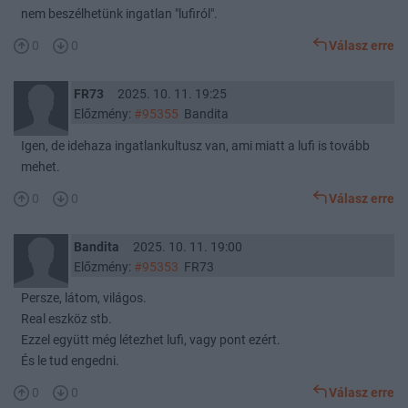
nem beszélhetünk ingatlan "lufiról".
0
0
Válasz erre
FR73
2025. 10. 11. 19:25
Előzmény:
#95355
Bandita
Igen, de idehaza ingatlankultusz van, ami miatt a lufi is tovább
mehet.
0
0
Válasz erre
Bandita
2025. 10. 11. 19:00
Előzmény:
#95353
FR73
Persze, látom, világos.
Real eszköz stb.
Ezzel együtt még létezhet lufi, vagy pont ezért.
És le tud engedni.
0
0
Válasz erre