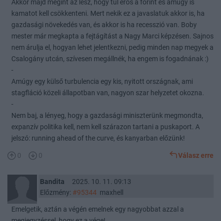
Akkor majd megint az lesz, hogy túl erős a forint és amúgy is
kamatot kell csökkenteni. Mert nekik ez a javaslatuk akkor is, ha
gazdasági növekedés van, és akkor is ha recesszió van. Boby
mester már megkapta a fejtágítást a Nagy Marci képzésen. Sajnos
nem árulja el, hogyan lehet jelentkezni, pedig minden nap megyek a
Csalogány utcán, szívesen megállnék, ha engem is fogadnának :)
-
Amúgy egy külső turbulencia egy kis, nyitott országnak, ami
stagfláció közeli állapotban van, nagyon szar helyzetet okozna.
-
Nem baj, a lényeg, hogy a gazdasági miniszterünk megmondta,
expanzív politika kell, nem kell szárazon tartani a puskaport. A
jelszó: running ahead of the curve, és kanyarban előzünk!
0
0
Válasz erre
Bandita
2025. 10. 11. 09:13
Előzmény:
#95344
maxhell
Emelgetik, aztán a végén emelnek egy nagyobbat azzal a
megjegyzéssel, hogy ez a vége!