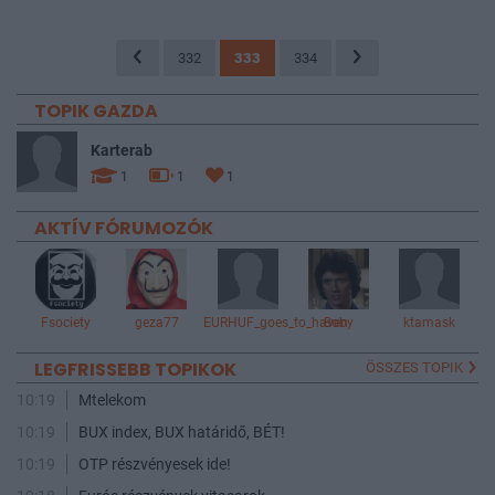
332
333
334
TOPIK GAZDA
Karterab
1
1
1
AKTÍV FÓRUMOZÓK
Fsociety
geza77
EURHUF_goes_to_haven
Boby
ktamask
LEGFRISSEBB TOPIKOK
ÖSSZES TOPIK
10:19
Mtelekom
10:19
BUX index, BUX határidő, BÉT!
10:19
OTP részvényesek ide!