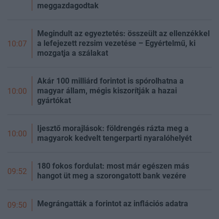
meggazdagodtak
Megindult az egyeztetés: összeült az ellenzékkel
a lefejezett rezsim vezetése – Egyértelmű, ki
10:07
mozgatja a szálakat
Akár 100 milliárd forintot is spórolhatna a
magyar állam, mégis kiszorítják a hazai
10:00
gyártókat
Ijesztő morajlások: földrengés rázta meg a
10:00
magyarok kedvelt tengerparti nyaralóhelyét
180 fokos fordulat: most már egészen más
09:52
hangot üt meg a szorongatott bank vezére
Megrángatták a forintot az inflációs adatra
09:50