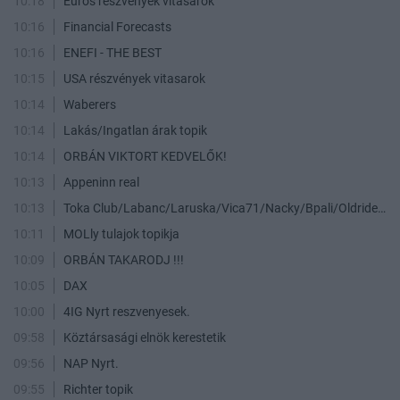
10:18
Eurós részvények vitasarok
10:16
Financial Forecasts
10:16
ENEFI - THE BEST
10:15
USA részvények vitasarok
10:14
Waberers
10:14
Lakás/Ingatlan árak topik
10:14
ORBÁN VIKTORT KEDVELŐK!
10:13
Appeninn real
10:13
Toka Club/Labanc/Laruska/Vica71/Nacky/Bpali/Oldrider/Josefernando/Mcbull/Kawaszabi
10:11
MOLly tulajok topikja
10:09
ORBÁN TAKARODJ !!!
10:05
DAX
10:00
4IG Nyrt reszvenyesek.
09:58
Köztársasági elnök kerestetik
09:56
NAP Nyrt.
09:55
Richter topik