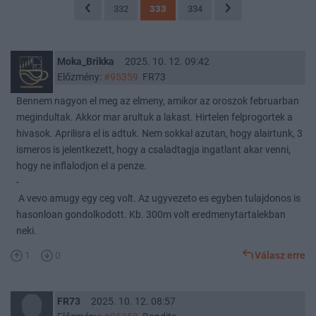
332
333
334
Moka_Brikka
2025. 10. 12. 09:42
Előzmény:
#95359
FR73
Bennem nagyon el meg az elmeny, amikor az oroszok februarban
megindultak. Akkor mar arultuk a lakast. Hirtelen felprogortek a
hivasok. Aprilisra el is adtuk. Nem sokkal azutan, hogy alairtunk, 3
ismeros is jelentkezett, hogy a csaladtagja ingatlant akar venni,
hogy ne inflalodjon el a penze.
-
A vevo amugy egy ceg volt. Az ugyvezeto es egyben tulajdonos is
hasonloan gondolkodott. Kb. 300m volt eredmenytartalekban
neki.
1
0
Válasz erre
FR73
2025. 10. 12. 08:57