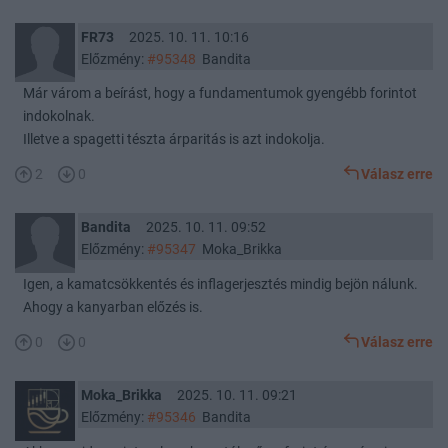
FR73
2025. 10. 11. 10:16
Előzmény:
#95348
Bandita
Már várom a beírást, hogy a fundamentumok gyengébb forintot
indokolnak.
Illetve a spagetti tészta árparitás is azt indokolja.
2
0
Válasz erre
Bandita
2025. 10. 11. 09:52
Előzmény:
#95347
Moka_Brikka
Igen, a kamatcsökkentés és inflagerjesztés mindig bejön nálunk.
Ahogy a kanyarban előzés is.
0
0
Válasz erre
Moka_Brikka
2025. 10. 11. 09:21
Előzmény:
#95346
Bandita