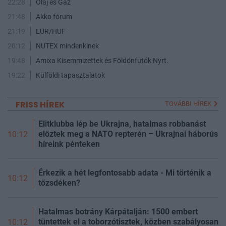
22:28
Olaj és Gáz
21:48
Akko fórum
21:19
EUR/HUF
20:12
NUTEX mindenkinek
19:48
Amixa Kisemmizettek és Földönfutók Nyrt.
19:22
Külföldi tapasztalatok
FRISS HÍREK
TOVÁBBI HÍREK
Elitklubba lép be Ukrajna, hatalmas robbanást
előztek meg a NATO repterén – Ukrajnai háborús
10:12
híreink pénteken
Érkezik a hét legfontosabb adata - Mi történik a
10:12
tőzsdéken?
Hatalmas botrány Kárpátalján: 1500 embert
tüntettek el a toborzótisztek, közben szabályosan
10:12