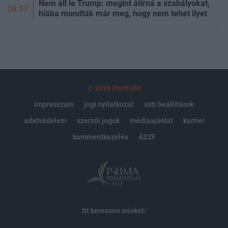
Nem áll le Trump: megint átírná a szabályokat,
08:57
hiába mondták már meg, hogy nem tehet ilyet
© 2026 Portfolio
impresszum
jogi nyilatkozat
süti beállítások
adatvédelem
szerzői jogok
médiaajánlat
karrier
kommentkezelés
ÁSZF
Itt keressen minket: