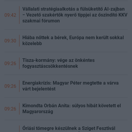
Vállalati stratégiaalkotás a fülsüketítő AI-zajban
− Vezető szakértők nyerő tippjei az őszindító KKV
09:42
szakmai fórumon
Hiába nőttek a bérek, Európa nem került sokkal
09:30
közelebb
Tisza-kormány: vége az önkéntes
09:26
fogyasztáscsökkentésnek
Energiakrízis: Magyar Péter megtette a várva
09:26
várt bejelentést
Kimondta Orbán Anita: súlyos hibát követett el
09:26
Magyarország
Óriási tömegre készülnek a Sziget Fesztivál